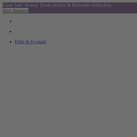
Flash Sale: Beauty Deals sichern & Bestseller entdecken
Jetzt shoppen
Hilfe & Kontakt