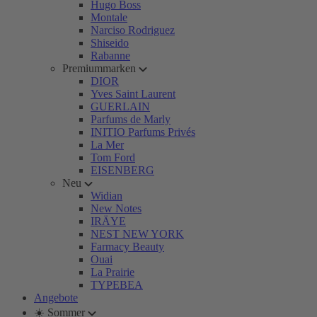
Hugo Boss
Montale
Narciso Rodriguez
Shiseido
Rabanne
Premiummarken
DIOR
Yves Saint Laurent
GUERLAIN
Parfums de Marly
INITIO Parfums Privés
La Mer
Tom Ford
EISENBERG
Neu
Widian
New Notes
IRÄYE
NEST NEW YORK
Farmacy Beauty
Ouai
La Prairie
TYPEBEA
Angebote
☀️ Sommer