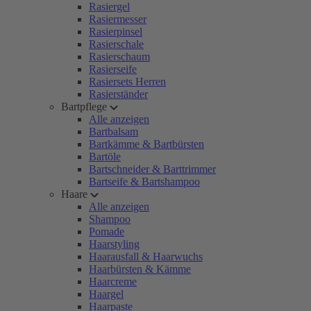
Rasiergel
Rasiermesser
Rasierpinsel
Rasierschale
Rasierschaum
Rasierseife
Rasiersets Herren
Rasierständer
Bartpflege
Alle anzeigen
Bartbalsam
Bartkämme & Bartbürsten
Bartöle
Bartschneider & Barttrimmer
Bartseife & Bartshampoo
Haare
Alle anzeigen
Shampoo
Pomade
Haarstyling
Haarausfall & Haarwuchs
Haarbürsten & Kämme
Haarcreme
Haargel
Haarpaste