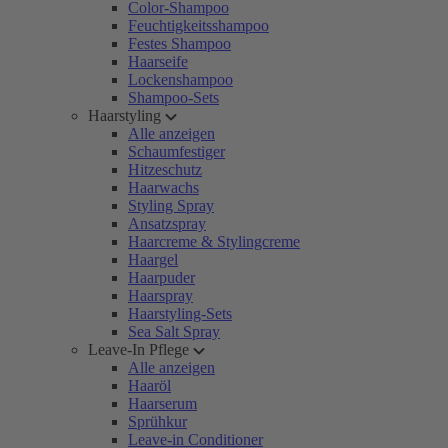
Color-Shampoo
Feuchtigkeitsshampoo
Festes Shampoo
Haarseife
Lockenshampoo
Shampoo-Sets
Haarstyling
Alle anzeigen
Schaumfestiger
Hitzeschutz
Haarwachs
Styling Spray
Ansatzspray
Haarcreme & Stylingcreme
Haargel
Haarpuder
Haarspray
Haarstyling-Sets
Sea Salt Spray
Leave-In Pflege
Alle anzeigen
Haaröl
Haarserum
Sprühkur
Leave-in Conditioner