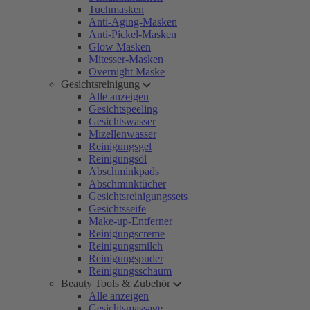
Tuchmasken
Anti-Aging-Masken
Anti-Pickel-Masken
Glow Masken
Mitesser-Masken
Overnight Maske
Gesichtsreinigung
Alle anzeigen
Gesichtspeeling
Gesichtswasser
Mizellenwasser
Reinigungsgel
Reinigungsöl
Abschminkpads
Abschminktücher
Gesichtsreinigungssets
Gesichtsseife
Make-up-Entferner
Reinigungscreme
Reinigungsmilch
Reinigungspuder
Reinigungsschaum
Beauty Tools & Zubehör
Alle anzeigen
Gesichtsmassage