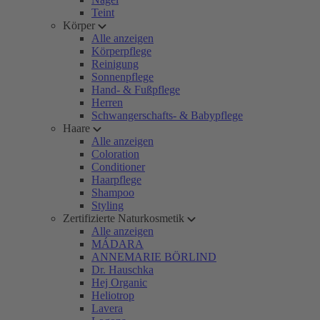
Teint
Körper
Alle anzeigen
Körperpflege
Reinigung
Sonnenpflege
Hand- & Fußpflege
Herren
Schwangerschafts- & Babypflege
Haare
Alle anzeigen
Coloration
Conditioner
Haarpflege
Shampoo
Styling
Zertifizierte Naturkosmetik
Alle anzeigen
MÁDARA
ANNEMARIE BÖRLIND
Dr. Hauschka
Hej Organic
Heliotrop
Lavera