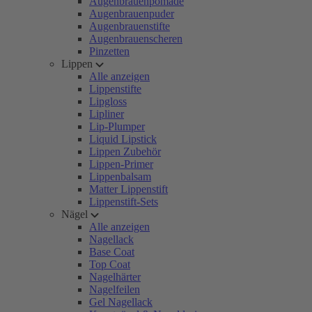
Augenbrauenpomade
Augenbrauenpuder
Augenbrauenstifte
Augenbrauenscheren
Pinzetten
Lippen
Alle anzeigen
Lippenstifte
Lipgloss
Lipliner
Lip-Plumper
Liquid Lipstick
Lippen Zubehör
Lippen-Primer
Lippenbalsam
Matter Lippenstift
Lippenstift-Sets
Nägel
Alle anzeigen
Nagellack
Base Coat
Top Coat
Nagelhärter
Nagelfeilen
Gel Nagellack