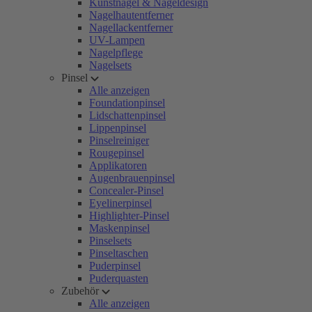
Kunstnägel & Nageldesign
Nagelhautentferner
Nagellackentferner
UV-Lampen
Nagelpflege
Nagelsets
Pinsel
Alle anzeigen
Foundationpinsel
Lidschattenpinsel
Lippenpinsel
Pinselreiniger
Rougepinsel
Applikatoren
Augenbrauenpinsel
Concealer-Pinsel
Eyelinerpinsel
Highlighter-Pinsel
Maskenpinsel
Pinselsets
Pinseltaschen
Puderpinsel
Puderquasten
Zubehör
Alle anzeigen