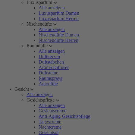
Luxusparfum
Alle anzeigen
Luxusparfum Damen
Luxusparfum Herren
Nischendüfte
Alle anzeigen
Nischendüfte Damen
Nischendüfte Herren
Raumdüfte
Alle anzeigen
Duftkerzen
Duftstäbchen
Aroma Diffuser
Duftsteine
Raumsprays
Autodüfte
Gesicht
Alle anzeigen
Gesichtspflege
Alle anzeigen
Gesichtscreme
Anti-Aging-Gesichtspflege
Tagescreme
Nachtcreme
Gesichtsöl