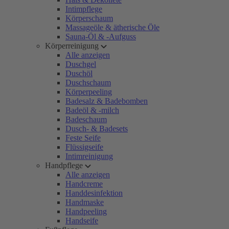
Intimpflege
Körperschaum
Massageöle & ätherische Öle
Sauna-Öl & -Aufguss
Körperreinigung
Alle anzeigen
Duschgel
Duschöl
Duschschaum
Körperpeeling
Badesalz & Badebomben
Badeöl & -milch
Badeschaum
Dusch- & Badesets
Feste Seife
Flüssigseife
Intimreinigung
Handpflege
Alle anzeigen
Handcreme
Handdesinfektion
Handmaske
Handpeeling
Handseife