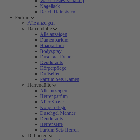
Wasserfestes Make-up
Nagellack
Beach Hair stylen
Parfum
Alle anzeigen
Damendüfte
Alle anzeigen
Damenparfum
Haarparfum
Bodyspray
Duschgel Frauen
Deodorants
Körperpflege
Duftseifen
Parfum Sets Damen
Herrendüfte
Alle anzeigen
Herrenparfum
After Shave
Körperpflege
Duschgel Männer
Deodorants
Herrenseife
Parfum Sets Herren
Duftnoten