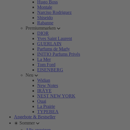
Hugo Boss
Montale
Narciso Rodriguez
Shiseido
Rabanne
Premiummarken
DIOR
Yves Saint Laurent
GUERLAIN
Parfums de Marly
INITIO Parfums Privés
La Mer
Tom Ford
EISENBERG
Neu
Widian
New Notes
IRÄYE
NEST NEW YORK
Ouai
La Prairie
TYPEBEA
Angebote & Bestseller
☀️ Sommer
Alle anzeigen