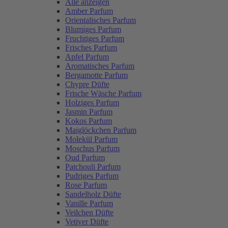
Alle anzeigen
Amber Parfum
Orientalisches Parfum
Blumiges Parfum
Fruchtiges Parfum
Frisches Parfum
Apfel Parfum
Aromatisches Parfum
Bergamotte Parfum
Chypre Düfte
Frische Wäsche Parfum
Holziges Parfum
Jasmin Parfum
Kokos Parfum
Maiglöckchen Parfum
Molekül Parfum
Moschus Parfum
Oud Parfum
Patchouli Parfum
Pudriges Parfum
Rose Parfum
Sandelholz Düfte
Vanille Parfum
Veilchen Düfte
Vetiver Düfte