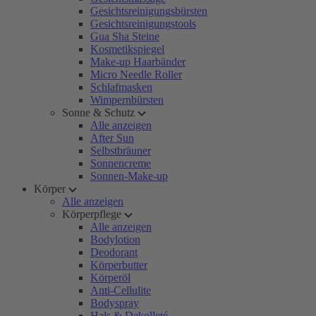
Gesichtsreinigungsbürsten
Gesichtsreinigungstools
Gua Sha Steine
Kosmetikspiegel
Make-up Haarbänder
Micro Needle Roller
Schlafmasken
Wimpernbürsten
Sonne & Schutz
Alle anzeigen
After Sun
Selbstbräuner
Sonnencreme
Sonnen-Make-up
Körper
Alle anzeigen
Körperpflege
Alle anzeigen
Bodylotion
Deodorant
Körperbutter
Körperöl
Anti-Cellulite
Bodyspray
Hals & Dekolleté