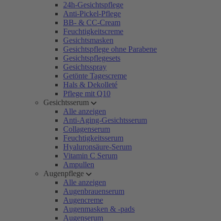
24h-Gesichtspflege
Anti-Pickel-Pflege
BB- & CC-Cream
Feuchtigkeitscreme
Gesichtsmasken
Gesichtspflege ohne Parabene
Gesichtspflegesets
Gesichtsspray
Getönte Tagescreme
Hals & Dekolleté
Pflege mit Q10
Gesichtsserum
Alle anzeigen
Anti-Aging-Gesichtsserum
Collagenserum
Feuchtigkeitsserum
Hyaluronsäure-Serum
Vitamin C Serum
Ampullen
Augenpflege
Alle anzeigen
Augenbrauenserum
Augencreme
Augenmasken & -pads
Augenserum