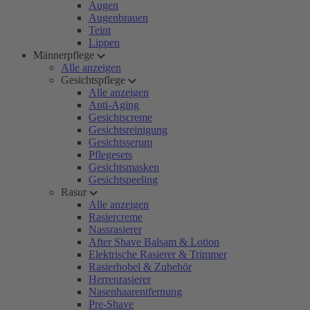
Augen
Augenbrauen
Teint
Lippen
Männerpflege
Alle anzeigen
Gesichtspflege
Alle anzeigen
Anti-Aging
Gesichtscreme
Gesichtsreinigung
Gesichtsserum
Pflegesets
Gesichtsmasken
Gesichtspeeling
Rasur
Alle anzeigen
Rasiercreme
Nassrasierer
After Shave Balsam & Lotion
Elektrische Rasierer & Trimmer
Rasierhobel & Zubehör
Herrenrasierer
Nasenhaarentfernung
Pre-Shave