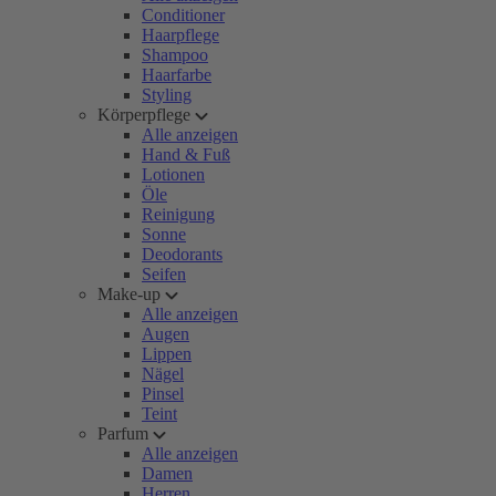
Conditioner
Haarpflege
Shampoo
Haarfarbe
Styling
Körperpflege
Alle anzeigen
Hand & Fuß
Lotionen
Öle
Reinigung
Sonne
Deodorants
Seifen
Make-up
Alle anzeigen
Augen
Lippen
Nägel
Pinsel
Teint
Parfum
Alle anzeigen
Damen
Herren