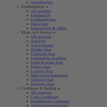
Haarpflegesets
Kopfhautpflege
Alle anzeigen
Kopfhaut-Öl
Kopfhautpeeling
Haarwasser
Sonnenschutz & -pflege
Pflege nach Haartyp
Alle anzeigen
Anti-Frizz
Anti-Schuppen
Blondes Haar
Coloriertes Haar
Empfindliche Kopfhaut
Feines & glattes Haar
Fettiges Haar
Lockiges Haar
Mittel gegen Haarausfall
Normales Haar
Trockenes Haar
Conditioner & Spülung
Alle anzeigen
Color-Conditioner
Feuchtigkeits-Conditioner
Anti-Schuppen-Spülung