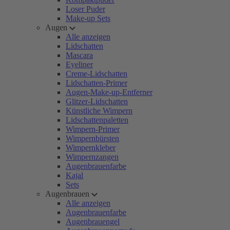
Loser Puder
Make-up Sets
Augen
Alle anzeigen
Lidschatten
Mascara
Eyeliner
Creme-Lidschatten
Lidschatten-Primer
Augen-Make-up-Entferner
Glitzer-Lidschatten
Künstliche Wimpern
Lidschattenpaletten
Wimpern-Primer
Wimpernbürsten
Wimpernkleber
Wimpernzangen
Augenbrauenfarbe
Kajal
Sets
Augenbrauen
Alle anzeigen
Augenbrauenfarbe
Augenbrauengel