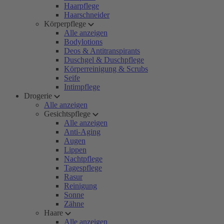
Haarpflege
Haarschneider
Körperpflege
Alle anzeigen
Bodylotions
Deos & Antitranspirants
Duschgel & Duschpflege
Körperreinigung & Scrubs
Seife
Intimpflege
Drogerie
Alle anzeigen
Gesichtspflege
Alle anzeigen
Anti-Aging
Augen
Lippen
Nachtpflege
Tagespflege
Rasur
Reinigung
Sonne
Zähne
Haare
Alle anzeigen