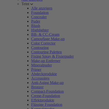
Teint
Alle anzeigen
Foundation
Concealer
Puder
Blush
Highlighter
BB- & CC-Cream
Camouflage Make-up
Color Corrector
Contouring
Contouring Paletten
Fixing Spray & Fixierpuder
Make-up Entferner
Mineralpuder
Primer
Abdeckprodukte
Accessoires
Anti-Aging Make-up
Bronzer
Compact-Foundation
Creme-Foundation
Effektprodukte
Flüssige Foundation
Kompaktpuder