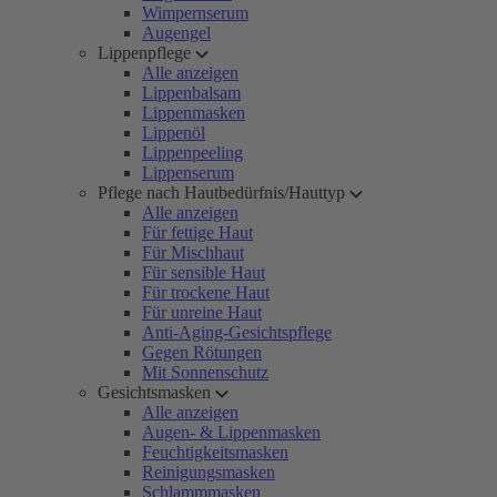
Wimpernserum
Augengel
Lippenpflege
Alle anzeigen
Lippenbalsam
Lippenmasken
Lippenöl
Lippenpeeling
Lippenserum
Pflege nach Hautbedürfnis/Hauttyp
Alle anzeigen
Für fettige Haut
Für Mischhaut
Für sensible Haut
Für trockene Haut
Für unreine Haut
Anti-Aging-Gesichtspflege
Gegen Rötungen
Mit Sonnenschutz
Gesichtsmasken
Alle anzeigen
Augen- & Lippenmasken
Feuchtigkeitsmasken
Reinigungsmasken
Schlammmasken