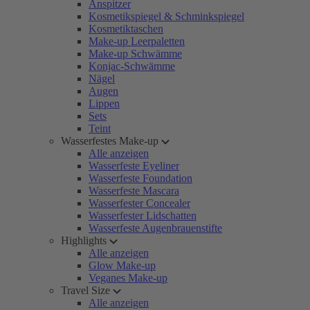
Anspitzer
Kosmetikspiegel & Schminkspiegel
Kosmetiktaschen
Make-up Leerpaletten
Make-up Schwämme
Konjac-Schwämme
Nägel
Augen
Lippen
Sets
Teint
Wasserfestes Make-up
Alle anzeigen
Wasserfeste Eyeliner
Wasserfeste Foundation
Wasserfeste Mascara
Wasserfester Concealer
Wasserfester Lidschatten
Wasserfeste Augenbrauenstifte
Highlights
Alle anzeigen
Glow Make-up
Veganes Make-up
Travel Size
Alle anzeigen