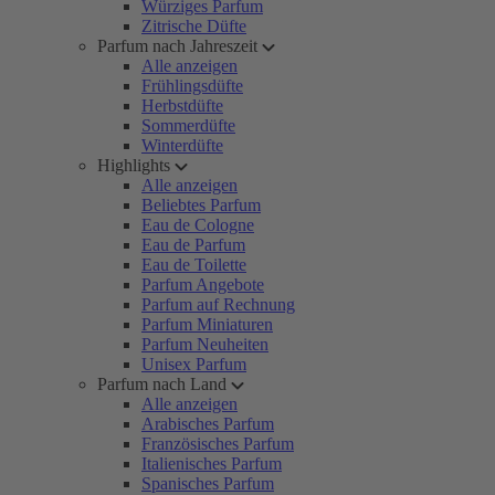
Würziges Parfum
Zitrische Düfte
Parfum nach Jahreszeit
Alle anzeigen
Frühlingsdüfte
Herbstdüfte
Sommerdüfte
Winterdüfte
Highlights
Alle anzeigen
Beliebtes Parfum
Eau de Cologne
Eau de Parfum
Eau de Toilette
Parfum Angebote
Parfum auf Rechnung
Parfum Miniaturen
Parfum Neuheiten
Unisex Parfum
Parfum nach Land
Alle anzeigen
Arabisches Parfum
Französisches Parfum
Italienisches Parfum
Spanisches Parfum