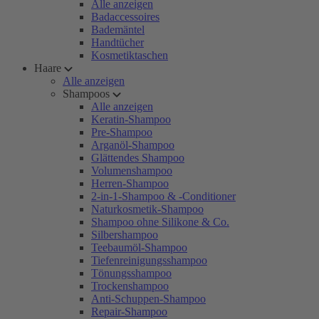
Alle anzeigen
Badaccessoires
Bademäntel
Handtücher
Kosmetiktaschen
Haare
Alle anzeigen
Shampoos
Alle anzeigen
Keratin-Shampoo
Pre-Shampoo
Arganöl-Shampoo
Glättendes Shampoo
Volumenshampoo
Herren-Shampoo
2-in-1-Shampoo & -Conditioner
Naturkosmetik-Shampoo
Shampoo ohne Silikone & Co.
Silbershampoo
Teebaumöl-Shampoo
Tiefenreinigungsshampoo
Tönungsshampoo
Trockenshampoo
Anti-Schuppen-Shampoo
Repair-Shampoo