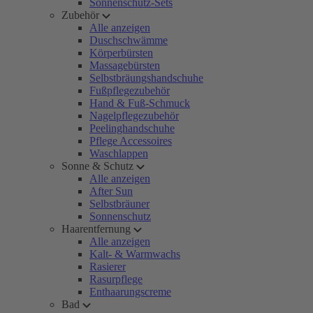
Sonnenschutz-Sets
Zubehör
Alle anzeigen
Duschschwämme
Körperbürsten
Massagebürsten
Selbstbräungshandschuhe
Fußpflegezubehör
Hand & Fuß-Schmuck
Nagelpflegezubehör
Peelinghandschuhe
Pflege Accessoires
Waschlappen
Sonne & Schutz
Alle anzeigen
After Sun
Selbstbräuner
Sonnenschutz
Haarentfernung
Alle anzeigen
Kalt- & Warmwachs
Rasierer
Rasurpflege
Enthaarungscreme
Bad