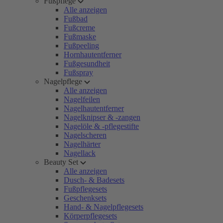
Fußpflege
Alle anzeigen
Fußbad
Fußcreme
Fußmaske
Fußpeeling
Hornhautentferner
Fußgesundheit
Fußspray
Nagelpflege
Alle anzeigen
Nagelfeilen
Nagelhautentferner
Nagelknipser & -zangen
Nagelöle & -pflegestifte
Nagelscheren
Nagelhärter
Nagellack
Beauty Set
Alle anzeigen
Dusch- & Badesets
Fußpflegesets
Geschenksets
Hand- & Nagelpflegesets
Körperpflegesets