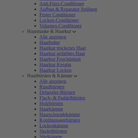
Anti-Frizz-Conditioner
Aufbau & Reparatur Spülung
Fester Conditioner
Locken-Conditioner
Volumen-Conditioner
Haarmaske & Haarkur
Alle anzeigen
Haarbutter
Haarkur trockenes Haar
Haarkur gefärbtes Haar
Haarkur Feuchtigkeit
Haarkur Keratin
Haarkur Locken
Haarbürsten & Kämme
Alle anzeigen
Rundbürsten
Detangler-Bürsten
Flach- & Paddelbürsten
Holzbürsten
Haarkämme
Haarschneidekämme
Kopfmassagebürsten
Lockenkämme
Skelettbürsten
Stielkämme