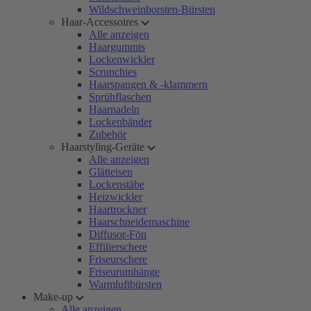
Wildschweinborsten-Bürsten
Haar-Accessoires
Alle anzeigen
Haargummis
Lockenwickler
Scrunchies
Haarspangen & -klammern
Sprühflaschen
Haarnadeln
Lockenbänder
Zubehör
Haarstyling-Geräte
Alle anzeigen
Glätteisen
Lockenstäbe
Heizwickler
Haartrockner
Haarschneidemaschine
Diffusor-Fön
Effilierschere
Friseurschere
Friseurumhänge
Warmluftbürsten
Make-up
Alle anzeigen