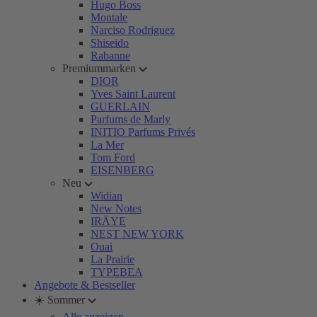
Hugo Boss
Montale
Narciso Rodriguez
Shiseido
Rabanne
Premiummarken
DIOR
Yves Saint Laurent
GUERLAIN
Parfums de Marly
INITIO Parfums Privés
La Mer
Tom Ford
EISENBERG
Neu
Widian
New Notes
IRÄYE
NEST NEW YORK
Ouai
La Prairie
TYPEBEA
Angebote & Bestseller
☀️ Sommer
Alle anzeigen