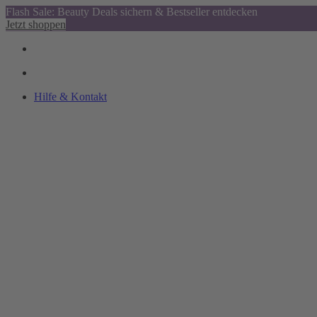
Flash Sale: Beauty Deals sichern & Bestseller entdecken
Jetzt shoppen
Hilfe & Kontakt