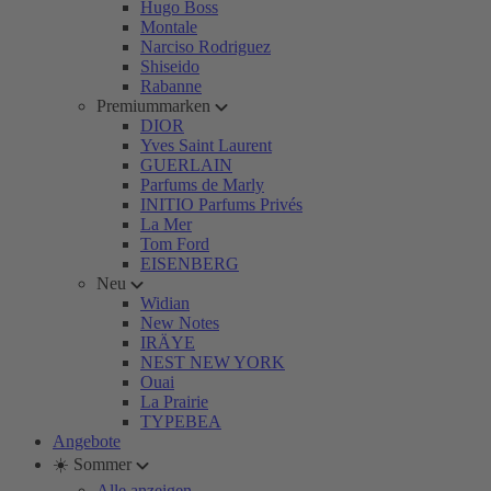
Hugo Boss
Montale
Narciso Rodriguez
Shiseido
Rabanne
Premiummarken
DIOR
Yves Saint Laurent
GUERLAIN
Parfums de Marly
INITIO Parfums Privés
La Mer
Tom Ford
EISENBERG
Neu
Widian
New Notes
IRÄYE
NEST NEW YORK
Ouai
La Prairie
TYPEBEA
Angebote
☀️ Sommer
Alle anzeigen