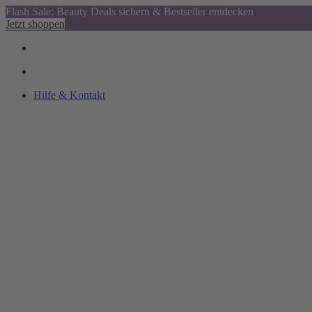
Flash Sale: Beauty Deals sichern & Bestseller entdecken
Jetzt shoppen
Hilfe & Kontakt