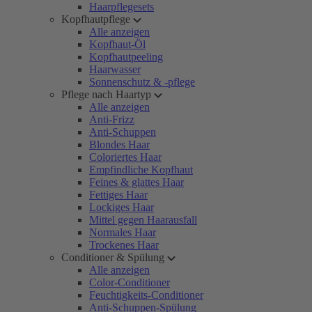
Haarpflegesets
Kopfhautpflege
Alle anzeigen
Kopfhaut-Öl
Kopfhautpeeling
Haarwasser
Sonnenschutz & -pflege
Pflege nach Haartyp
Alle anzeigen
Anti-Frizz
Anti-Schuppen
Blondes Haar
Coloriertes Haar
Empfindliche Kopfhaut
Feines & glattes Haar
Fettiges Haar
Lockiges Haar
Mittel gegen Haarausfall
Normales Haar
Trockenes Haar
Conditioner & Spülung
Alle anzeigen
Color-Conditioner
Feuchtigkeits-Conditioner
Anti-Schuppen-Spülung