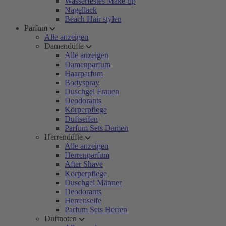
Wasserfestes Make-up
Nagellack
Beach Hair stylen
Parfum
Alle anzeigen
Damendüfte
Alle anzeigen
Damenparfum
Haarparfum
Bodyspray
Duschgel Frauen
Deodorants
Körperpflege
Duftseifen
Parfum Sets Damen
Herrendüfte
Alle anzeigen
Herrenparfum
After Shave
Körperpflege
Duschgel Männer
Deodorants
Herrenseife
Parfum Sets Herren
Duftnoten