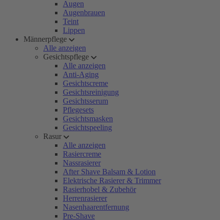
Augen
Augenbrauen
Teint
Lippen
Männerpflege
Alle anzeigen
Gesichtspflege
Alle anzeigen
Anti-Aging
Gesichtscreme
Gesichtsreinigung
Gesichtsserum
Pflegesets
Gesichtsmasken
Gesichtspeeling
Rasur
Alle anzeigen
Rasiercreme
Nassrasierer
After Shave Balsam & Lotion
Elektrische Rasierer & Trimmer
Rasierhobel & Zubehör
Herrenrasierer
Nasenhaarentfernung
Pre-Shave