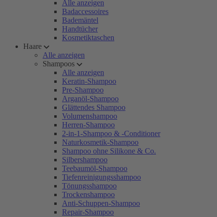
Alle anzeigen
Badaccessoires
Bademäntel
Handtücher
Kosmetiktaschen
Haare
Alle anzeigen
Shampoos
Alle anzeigen
Keratin-Shampoo
Pre-Shampoo
Arganöl-Shampoo
Glättendes Shampoo
Volumenshampoo
Herren-Shampoo
2-in-1-Shampoo & -Conditioner
Naturkosmetik-Shampoo
Shampoo ohne Silikone & Co.
Silbershampoo
Teebaumöl-Shampoo
Tiefenreinigungsshampoo
Tönungsshampoo
Trockenshampoo
Anti-Schuppen-Shampoo
Repair-Shampoo