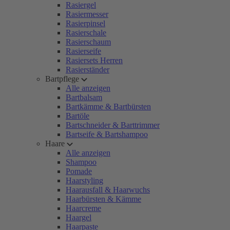
Rasiergel
Rasiermesser
Rasierpinsel
Rasierschale
Rasierschaum
Rasierseife
Rasiersets Herren
Rasierständer
Bartpflege
Alle anzeigen
Bartbalsam
Bartkämme & Bartbürsten
Bartöle
Bartschneider & Barttrimmer
Bartseife & Bartshampoo
Haare
Alle anzeigen
Shampoo
Pomade
Haarstyling
Haarausfall & Haarwuchs
Haarbürsten & Kämme
Haarcreme
Haargel
Haarpaste