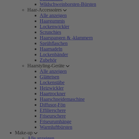
Wildschweinborsten-Bürsten
Haar-Accessoires
Alle anzeigen
Haargummis
Lockenwickler
Scrunchies
Haarspangen & -klammern
Sprühflaschen
Haarnadeln
Lockenbänder
Zubehör
Haarstyling-Geräte
Alle anzeigen
Glätteisen
Lockenstäbe
Heizwickler
Haartrockner
Haarschneidemaschine
Diffusor-Fön
Effilierschere
Friseurschere
Friseurumhänge
Warmluftbürsten
Make-up
Alle anzeigen