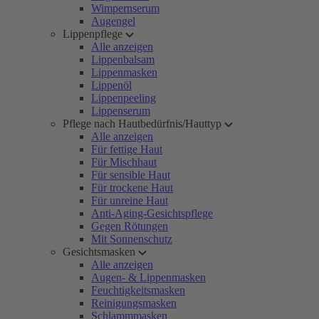
Wimpernserum
Augengel
Lippenpflege
Alle anzeigen
Lippenbalsam
Lippenmasken
Lippenöl
Lippenpeeling
Lippenserum
Pflege nach Hautbedürfnis/Hauttyp
Alle anzeigen
Für fettige Haut
Für Mischhaut
Für sensible Haut
Für trockene Haut
Für unreine Haut
Anti-Aging-Gesichtspflege
Gegen Rötungen
Mit Sonnenschutz
Gesichtsmasken
Alle anzeigen
Augen- & Lippenmasken
Feuchtigkeitsmasken
Reinigungsmasken
Schlammmasken