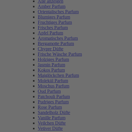
Alle anzeigen
Amber Parfum
Orientalisches Parfum
Blumiges Parfum
Fruchtiges Parfum
Frisches Parfum
Apfel Parfum
Aromatisches Parfum
Bergamotte Parfum
Chypre Düfte
Frische Wäsche Parfum
Holziges Parfum
Jasmin Parfum
Kokos Parfum
Maiglöckchen Parfum
Molekül Parfum
Moschus Parfum
Oud Parfum
Patchouli Parfum
Pudriges Parfum
Rose Parfum
Sandelholz Düfte
Vanille Parfum
Veilchen Düfte
Vetiver Düfte