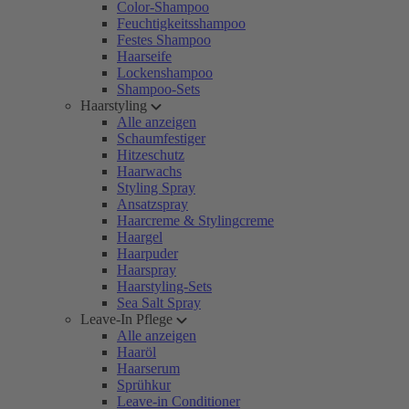
Color-Shampoo
Feuchtigkeitsshampoo
Festes Shampoo
Haarseife
Lockenshampoo
Shampoo-Sets
Haarstyling
Alle anzeigen
Schaumfestiger
Hitzeschutz
Haarwachs
Styling Spray
Ansatzspray
Haarcreme & Stylingcreme
Haargel
Haarpuder
Haarspray
Haarstyling-Sets
Sea Salt Spray
Leave-In Pflege
Alle anzeigen
Haaröl
Haarserum
Sprühkur
Leave-in Conditioner