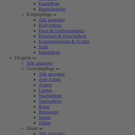
Haarpflege
Haarschneider
Körperpflege
Alle anzeigen
Bodylotions
Deos & Antitranspirants
Duschgel & Duschpflege
Körperreinigung & Scrubs
Seife
Intimpflege
Drogerie
Alle anzeigen
Gesichtspflege
Alle anzeigen
Anti-Aging
Augen
Lippen
Nachtpflege
Tagespflege
Rasur
Reinigung
Sonne
Zähne
Haare
Alle anzeigen