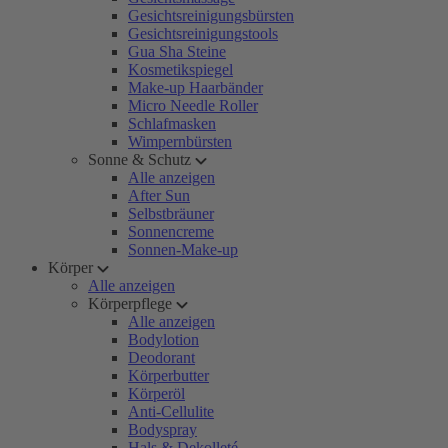
Gesichtsreinigungsbürsten
Gesichtsreinigungstools
Gua Sha Steine
Kosmetikspiegel
Make-up Haarbänder
Micro Needle Roller
Schlafmasken
Wimpernbürsten
Sonne & Schutz
Alle anzeigen
After Sun
Selbstbräuner
Sonnencreme
Sonnen-Make-up
Körper
Alle anzeigen
Körperpflege
Alle anzeigen
Bodylotion
Deodorant
Körperbutter
Körperöl
Anti-Cellulite
Bodyspray
Hals & Dekolleté