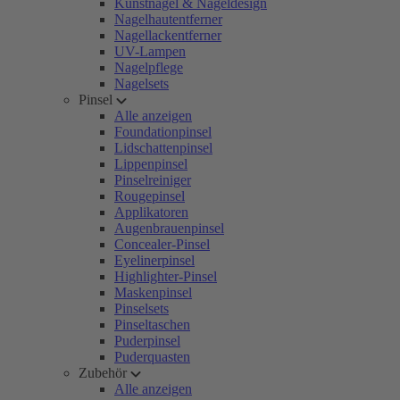
Kunstnägel & Nageldesign
Nagelhautentferner
Nagellackentferner
UV-Lampen
Nagelpflege
Nagelsets
Pinsel
Alle anzeigen
Foundationpinsel
Lidschattenpinsel
Lippenpinsel
Pinselreiniger
Rougepinsel
Applikatoren
Augenbrauenpinsel
Concealer-Pinsel
Eyelinerpinsel
Highlighter-Pinsel
Maskenpinsel
Pinselsets
Pinseltaschen
Puderpinsel
Puderquasten
Zubehör
Alle anzeigen