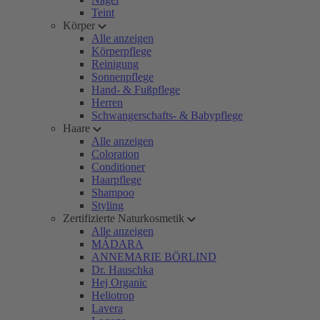
Teint
Körper
Alle anzeigen
Körperpflege
Reinigung
Sonnenpflege
Hand- & Fußpflege
Herren
Schwangerschafts- & Babypflege
Haare
Alle anzeigen
Coloration
Conditioner
Haarpflege
Shampoo
Styling
Zertifizierte Naturkosmetik
Alle anzeigen
MÁDARA
ANNEMARIE BÖRLIND
Dr. Hauschka
Hej Organic
Heliotrop
Lavera