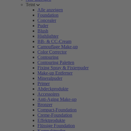
Teint
Alle anzeigen
Foundation
Concealer
Puder
Blush
Highlighter
BB- & CC-Cream
Camouflage Make-up
Color Corrector
Contouring
Contouring Paletten
Fixing Spray & Fixierpuder
Make-up Entferner
Mineralpuder
Primer
Abdeckprodukte
Accessoires
Anti-Aging Make-up
Bronzer
Compact-Foundation
Creme-Foundation
Effektprodukte
Flüssige Foundation
Kompaktpuder