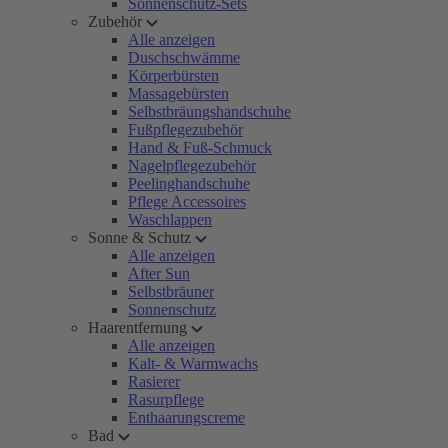
Sonnenschutz-Sets
Zubehör
Alle anzeigen
Duschschwämme
Körperbürsten
Massagebürsten
Selbstbräungshandschuhe
Fußpflegezubehör
Hand & Fuß-Schmuck
Nagelpflegezubehör
Peelinghandschuhe
Pflege Accessoires
Waschlappen
Sonne & Schutz
Alle anzeigen
After Sun
Selbstbräuner
Sonnenschutz
Haarentfernung
Alle anzeigen
Kalt- & Warmwachs
Rasierer
Rasurpflege
Enthaarungscreme
Bad