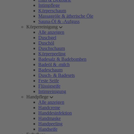
Intimpflege
Körperschaum
Massageöle & ätherische Öle
Sauna-Öl & -Aufguss
Körperreinigung
Alle anzeigen
Duschgel
Duschöl
Duschschaum
Körperpeeling
Badesalz & Badebomben
Badeöl & -milch
Badeschaum
Dusch- & Badesets
Feste Seife
Flüssigseife
Intimreinigung
Handpflege
Alle anzeigen
Handcreme
Handdesinfektion
Handmaske
Handpeeling
Handseife