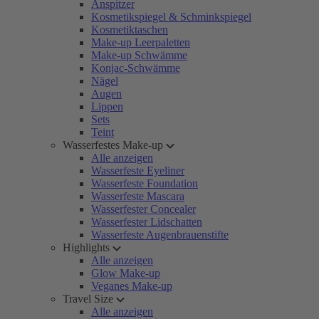
Anspitzer
Kosmetikspiegel & Schminkspiegel
Kosmetiktaschen
Make-up Leerpaletten
Make-up Schwämme
Konjac-Schwämme
Nägel
Augen
Lippen
Sets
Teint
Wasserfestes Make-up
Alle anzeigen
Wasserfeste Eyeliner
Wasserfeste Foundation
Wasserfeste Mascara
Wasserfester Concealer
Wasserfester Lidschatten
Wasserfeste Augenbrauenstifte
Highlights
Alle anzeigen
Glow Make-up
Veganes Make-up
Travel Size
Alle anzeigen