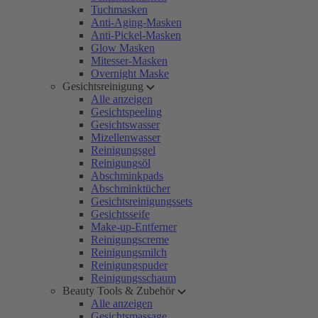
Tuchmasken
Anti-Aging-Masken
Anti-Pickel-Masken
Glow Masken
Mitesser-Masken
Overnight Maske
Gesichtsreinigung
Alle anzeigen
Gesichtspeeling
Gesichtswasser
Mizellenwasser
Reinigungsgel
Reinigungsöl
Abschminkpads
Abschminktücher
Gesichtsreinigungssets
Gesichtsseife
Make-up-Entferner
Reinigungscreme
Reinigungsmilch
Reinigungspuder
Reinigungsschaum
Beauty Tools & Zubehör
Alle anzeigen
Gesichtsmassage