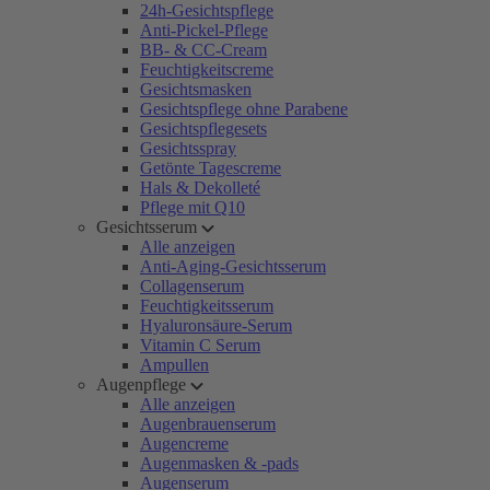
24h-Gesichtspflege
Anti-Pickel-Pflege
BB- & CC-Cream
Feuchtigkeitscreme
Gesichtsmasken
Gesichtspflege ohne Parabene
Gesichtspflegesets
Gesichtsspray
Getönte Tagescreme
Hals & Dekolleté
Pflege mit Q10
Gesichtsserum
Alle anzeigen
Anti-Aging-Gesichtsserum
Collagenserum
Feuchtigkeitsserum
Hyaluronsäure-Serum
Vitamin C Serum
Ampullen
Augenpflege
Alle anzeigen
Augenbrauenserum
Augencreme
Augenmasken & -pads
Augenserum