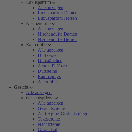
Luxusparfum
Alle anzeigen
Luxusparfum Damen
Luxusparfum Herren
Nischendüfte
Alle anzeigen
Nischendüfte Damen
Nischendüfte Herren
Raumdüfte
Alle anzeigen
Duftkerzen
Duftstäbchen
Aroma Diffuser
Duftsteine
Raumsprays
Autodüfte
Gesicht
Alle anzeigen
Gesichtspflege
Alle anzeigen
Gesichtscreme
Anti-Aging-Gesichtspflege
Tagescreme
Nachtcreme
Gesichtsöl