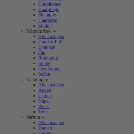
Conditioner
Haarpflege
Shampoo
Haarfarbe
Styling
Körperpflege
Alle anzeigen
Hand & Fuß
Lotionen
Öle
Reinigung
Sonne
Deodorants
Seifen
Make-up
Alle anzeigen
Augen
Lippen
Nägel
Pinsel
Teint
Parfum
Alle anzeigen
Damen
Herren