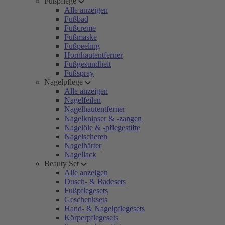
Fußpflege
Alle anzeigen
Fußbad
Fußcreme
Fußmaske
Fußpeeling
Hornhautentferner
Fußgesundheit
Fußspray
Nagelpflege
Alle anzeigen
Nagelfeilen
Nagelhautentferner
Nagelknipser & -zangen
Nagelöle & -pflegestifte
Nagelscheren
Nagelhärter
Nagellack
Beauty Set
Alle anzeigen
Dusch- & Badesets
Fußpflegesets
Geschenksets
Hand- & Nagelpflegesets
Körperpflegesets