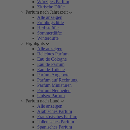
Würziges Parfum
Zitrische Düfte
Parfum nach Jahreszeit
Alle anzeigen
Frühlingsdüfte
Herbstdüfte
Sommerdüfte
Winterdüfte
Highlights
Alle anzeigen
Beliebtes Parfum
Eau de Cologne
Eau de Parfum
Eau de Toilette
Parfum Angebote
Parfum auf Rechnung
Parfum Miniaturen
Parfum Neuheiten
Unisex Parfum
Parfum nach Land
Alle anzeigen
Arabisches Parfum
Französisches Parfum
Italienisches Parfum
Spanisches Parfum