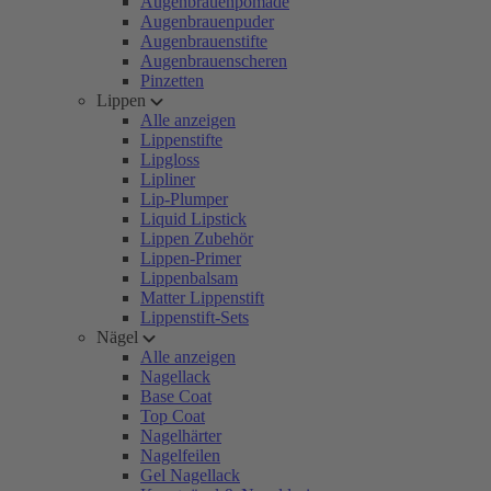
Augenbrauenpomade
Augenbrauenpuder
Augenbrauenstifte
Augenbrauenscheren
Pinzetten
Lippen
Alle anzeigen
Lippenstifte
Lipgloss
Lipliner
Lip-Plumper
Liquid Lipstick
Lippen Zubehör
Lippen-Primer
Lippenbalsam
Matter Lippenstift
Lippenstift-Sets
Nägel
Alle anzeigen
Nagellack
Base Coat
Top Coat
Nagelhärter
Nagelfeilen
Gel Nagellack