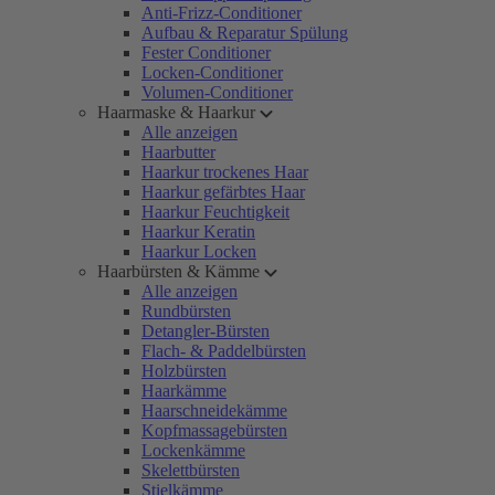
Anti-Frizz-Conditioner
Aufbau & Reparatur Spülung
Fester Conditioner
Locken-Conditioner
Volumen-Conditioner
Haarmaske & Haarkur
Alle anzeigen
Haarbutter
Haarkur trockenes Haar
Haarkur gefärbtes Haar
Haarkur Feuchtigkeit
Haarkur Keratin
Haarkur Locken
Haarbürsten & Kämme
Alle anzeigen
Rundbürsten
Detangler-Bürsten
Flach- & Paddelbürsten
Holzbürsten
Haarkämme
Haarschneidekämme
Kopfmassagebürsten
Lockenkämme
Skelettbürsten
Stielkämme