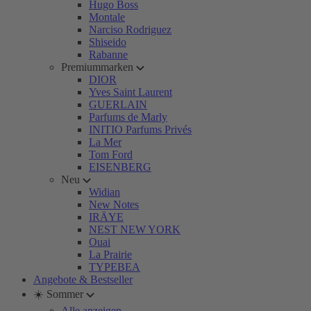
Hugo Boss
Montale
Narciso Rodriguez
Shiseido
Rabanne
Premiummarken
DIOR
Yves Saint Laurent
GUERLAIN
Parfums de Marly
INITIO Parfums Privés
La Mer
Tom Ford
EISENBERG
Neu
Widian
New Notes
IRÄYE
NEST NEW YORK
Ouai
La Prairie
TYPEBEA
Angebote & Bestseller
☀️ Sommer
Alle anzeigen