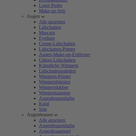
Loser Puder
Make-up Sets
Augen
Alle anzeigen
Lidschatten
Mascara
Eyeliner
Creme-Lidschatten
Lidschatten-Primer
Augen-Make-up-Entferner
Glitzer-Lidschatten
Künstliche Wimpern
Lidschattenpaletten
Wimpern-Primer
Wimpernbürsten
Wimpernkleber
Wimpernzangen
Augenbrauenfarbe
Kajal
Sets
Augenbrauen
Alle anzeigen
Augenbrauenfarbe
Augenbrauengel