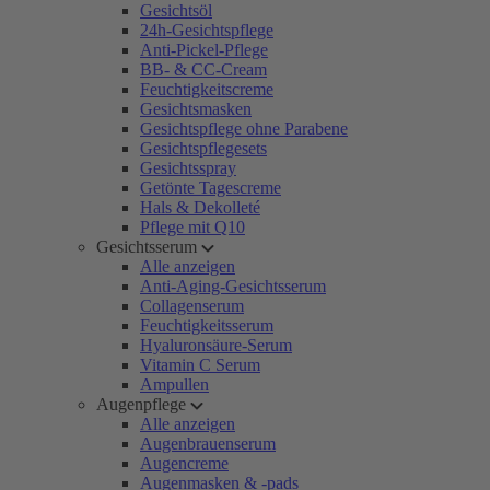
Gesichtsöl
24h-Gesichtspflege
Anti-Pickel-Pflege
BB- & CC-Cream
Feuchtigkeitscreme
Gesichtsmasken
Gesichtspflege ohne Parabene
Gesichtspflegesets
Gesichtsspray
Getönte Tagescreme
Hals & Dekolleté
Pflege mit Q10
Gesichtsserum
Alle anzeigen
Anti-Aging-Gesichtsserum
Collagenserum
Feuchtigkeitsserum
Hyaluronsäure-Serum
Vitamin C Serum
Ampullen
Augenpflege
Alle anzeigen
Augenbrauenserum
Augencreme
Augenmasken & -pads