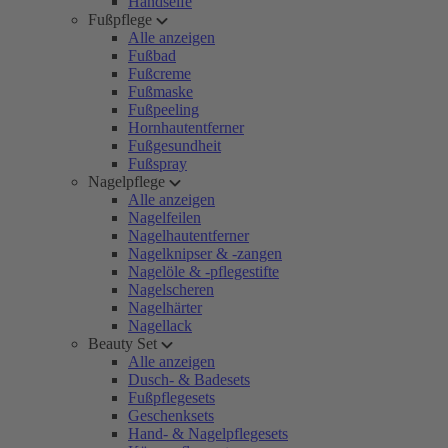
Handseife
Fußpflege
Alle anzeigen
Fußbad
Fußcreme
Fußmaske
Fußpeeling
Hornhautentferner
Fußgesundheit
Fußspray
Nagelpflege
Alle anzeigen
Nagelfeilen
Nagelhautentferner
Nagelknipser & -zangen
Nagelöle & -pflegestifte
Nagelscheren
Nagelhärter
Nagellack
Beauty Set
Alle anzeigen
Dusch- & Badesets
Fußpflegesets
Geschenksets
Hand- & Nagelpflegesets