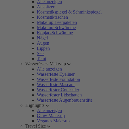
Alle anzeigen
Anspitzer
Kosmetikspiegel & Schminkspiegel
Kosmetiktaschen
Make-up Leerpaletten
Make-up Schwämme
Konjac-Schwämme
Nägel
Augen
Lippen
Sets
Teint
Wasserfestes Make-up
Alle anzeigen
Wasserfeste Eyeliner
Wasserfeste Foundation
Wasserfeste Mascara
Wasserfester Concealer
Wasserfester Lidschatten
Wasserfeste Augenbrauenstifte
Highlights
Alle anzeigen
Glow Make-up
Veganes Make-up
Travel Size