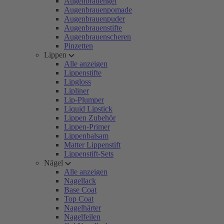
Augenbrauengel
Augenbrauenpomade
Augenbrauenpuder
Augenbrauenstifte
Augenbrauenscheren
Pinzetten
Lippen
Alle anzeigen
Lippenstifte
Lipgloss
Lipliner
Lip-Plumper
Liquid Lipstick
Lippen Zubehör
Lippen-Primer
Lippenbalsam
Matter Lippenstift
Lippenstift-Sets
Nägel
Alle anzeigen
Nagellack
Base Coat
Top Coat
Nagelhärter
Nagelfeilen