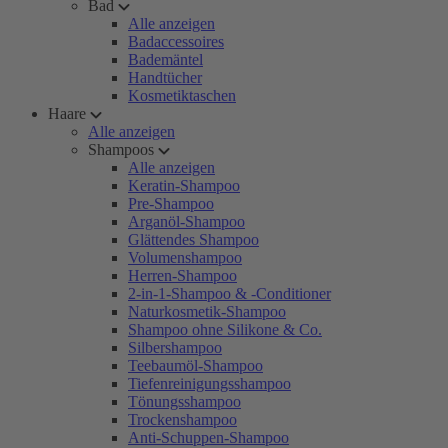
Bad
Alle anzeigen
Badaccessoires
Bademäntel
Handtücher
Kosmetiktaschen
Haare
Alle anzeigen
Shampoos
Alle anzeigen
Keratin-Shampoo
Pre-Shampoo
Arganöl-Shampoo
Glättendes Shampoo
Volumenshampoo
Herren-Shampoo
2-in-1-Shampoo & -Conditioner
Naturkosmetik-Shampoo
Shampoo ohne Silikone & Co.
Silbershampoo
Teebaumöl-Shampoo
Tiefenreinigungsshampoo
Tönungsshampoo
Trockenshampoo
Anti-Schuppen-Shampoo