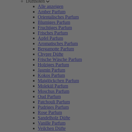
Duftnoten
Alle anzeigen
Amber Parfum
Orientalisches Parfum
Blumiges Parfum
Fruchtiges Parfum
Frisches Parfum
Apfel Parfum
Aromatisches Parfum
Bergamotte Parfum
Chypre Düfte
Frische Wäsche Parfum
Holziges Parfum
Jasmin Parfum
Kokos Parfum
Maiglöckchen Parfum
Molekül Parfum
Moschus Parfum
Oud Parfum
Patchouli Parfum
Pudriges Parfum
Rose Parfum
Sandelholz Düfte
Vanille Parfum
Veilchen Düfte