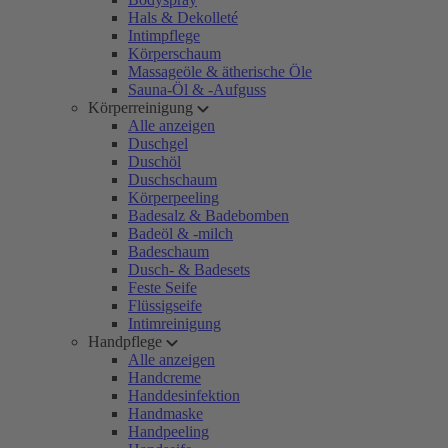
Hals & Dekolleté
Intimpflege
Körperschaum
Massageöle & ätherische Öle
Sauna-Öl & -Aufguss
Körperreinigung
Alle anzeigen
Duschgel
Duschöl
Duschschaum
Körperpeeling
Badesalz & Badebomben
Badeöl & -milch
Badeschaum
Dusch- & Badesets
Feste Seife
Flüssigseife
Intimreinigung
Handpflege
Alle anzeigen
Handcreme
Handdesinfektion
Handmaske
Handpeeling