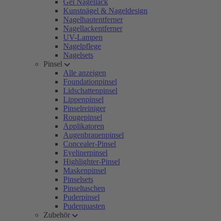
Gel Nagellack
Kunstnägel & Nageldesign
Nagelhautentferner
Nagellackentferner
UV-Lampen
Nagelpflege
Nagelsets
Pinsel
Alle anzeigen
Foundationpinsel
Lidschattenpinsel
Lippenpinsel
Pinselreiniger
Rougepinsel
Applikatoren
Augenbrauenpinsel
Concealer-Pinsel
Eyelinerpinsel
Highlighter-Pinsel
Maskenpinsel
Pinselsets
Pinseltaschen
Puderpinsel
Puderquasten
Zubehör