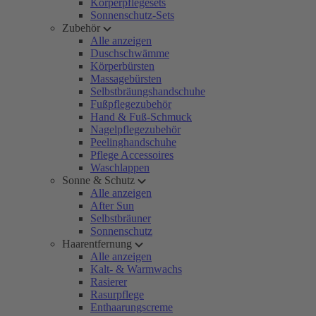
Körperpflegesets
Sonnenschutz-Sets
Zubehör
Alle anzeigen
Duschschwämme
Körperbürsten
Massagebürsten
Selbstbräungshandschuhe
Fußpflegezubehör
Hand & Fuß-Schmuck
Nagelpflegezubehör
Peelinghandschuhe
Pflege Accessoires
Waschlappen
Sonne & Schutz
Alle anzeigen
After Sun
Selbstbräuner
Sonnenschutz
Haarentfernung
Alle anzeigen
Kalt- & Warmwachs
Rasierer
Rasurpflege
Enthaarungscreme