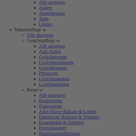
Alle anzeigen
Augen
Augenbrauen
Teint
Lippen
Männerpflege
Alle anzeigen
Gesichtspflege
Alle anzeigen
Anti-Aging
Gesichtscreme
Gesichtsreinigung
Gesichtsserum
Pflegesets
Gesichtsmasken
Gesichtspeeling
Rasur
Alle anzeigen
Rasiercreme
Nassrasierer
After Shave Balsam & Lotion
Elektrische Rasierer & Trimmer
Rasierhobel & Zubehör
Herrenrasierer
Nasenhaarentfernung