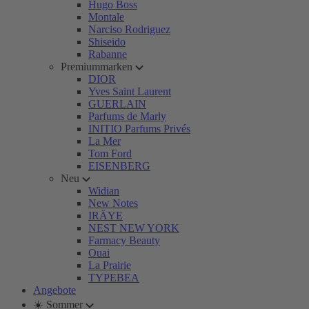
Hugo Boss
Montale
Narciso Rodriguez
Shiseido
Rabanne
Premiummarken
DIOR
Yves Saint Laurent
GUERLAIN
Parfums de Marly
INITIO Parfums Privés
La Mer
Tom Ford
EISENBERG
Neu
Widian
New Notes
IRÄYE
NEST NEW YORK
Farmacy Beauty
Ouai
La Prairie
TYPEBEA
Angebote
☀️ Sommer