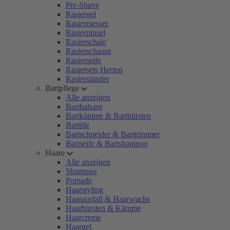
Pre-Shave
Rasiergel
Rasiermesser
Rasierpinsel
Rasierschale
Rasierschaum
Rasierseife
Rasiersets Herren
Rasierständer
Bartpflege
Alle anzeigen
Bartbalsam
Bartkämme & Bartbürsten
Bartöle
Bartschneider & Barttrimmer
Bartseife & Bartshampoo
Haare
Alle anzeigen
Shampoo
Pomade
Haarstyling
Haarausfall & Haarwuchs
Haarbürsten & Kämme
Haarcreme
Haargel