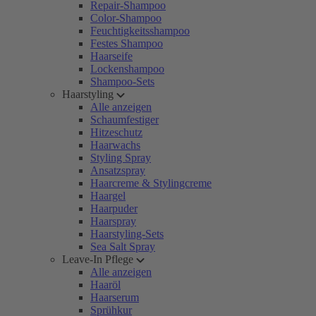
Repair-Shampoo
Color-Shampoo
Feuchtigkeitsshampoo
Festes Shampoo
Haarseife
Lockenshampoo
Shampoo-Sets
Haarstyling
Alle anzeigen
Schaumfestiger
Hitzeschutz
Haarwachs
Styling Spray
Ansatzspray
Haarcreme & Stylingcreme
Haargel
Haarpuder
Haarspray
Haarstyling-Sets
Sea Salt Spray
Leave-In Pflege
Alle anzeigen
Haaröl
Haarserum
Sprühkur