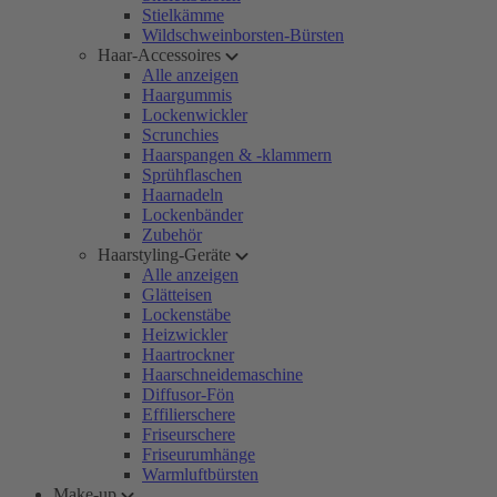
Stielkämme
Wildschweinborsten-Bürsten
Haar-Accessoires
Alle anzeigen
Haargummis
Lockenwickler
Scrunchies
Haarspangen & -klammern
Sprühflaschen
Haarnadeln
Lockenbänder
Zubehör
Haarstyling-Geräte
Alle anzeigen
Glätteisen
Lockenstäbe
Heizwickler
Haartrockner
Haarschneidemaschine
Diffusor-Fön
Effilierschere
Friseurschere
Friseurumhänge
Warmluftbürsten
Make-up