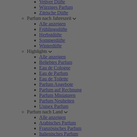
Vetiver Düfte
Würziges Parfum
Zitrische Düfte
Parfum nach Jahreszeit
Alle anzeigen
Frühlingsdüfte
Herbstdüfte
Sommerdüfte
Winterdüfte
Highlights
Alle anzeigen
Beliebtes Parfum
Eau de Cologne
Eau de Parfum
Eau de Toilette
Parfum Angebote
Parfum auf Rechnung
Parfum Miniaturen
Parfum Neuheiten
Unisex Parfum
Parfum nach Land
Alle anzeigen
Arabisches Parfum
Französisches Parfum
Italienisches Parfum