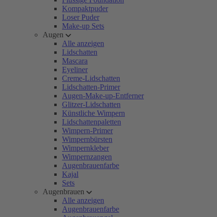
Kompaktpuder
Loser Puder
Make-up Sets
Augen
Alle anzeigen
Lidschatten
Mascara
Eyeliner
Creme-Lidschatten
Lidschatten-Primer
Augen-Make-up-Entferner
Glitzer-Lidschatten
Künstliche Wimpern
Lidschattenpaletten
Wimpern-Primer
Wimpernbürsten
Wimpernkleber
Wimpernzangen
Augenbrauenfarbe
Kajal
Sets
Augenbrauen
Alle anzeigen
Augenbrauenfarbe