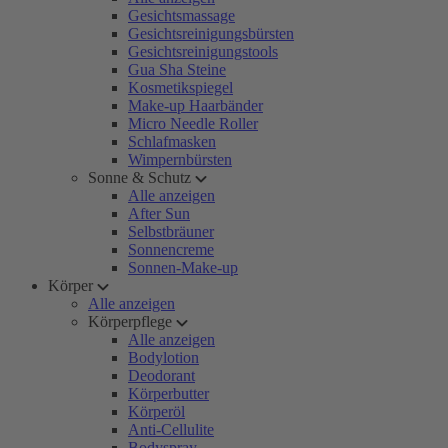
Gesichtsmassage
Gesichtsreinigungsbürsten
Gesichtsreinigungstools
Gua Sha Steine
Kosmetikspiegel
Make-up Haarbänder
Micro Needle Roller
Schlafmasken
Wimpernbürsten
Sonne & Schutz
Alle anzeigen
After Sun
Selbstbräuner
Sonnencreme
Sonnen-Make-up
Körper
Alle anzeigen
Körperpflege
Alle anzeigen
Bodylotion
Deodorant
Körperbutter
Körperöl
Anti-Cellulite
Bodyspray