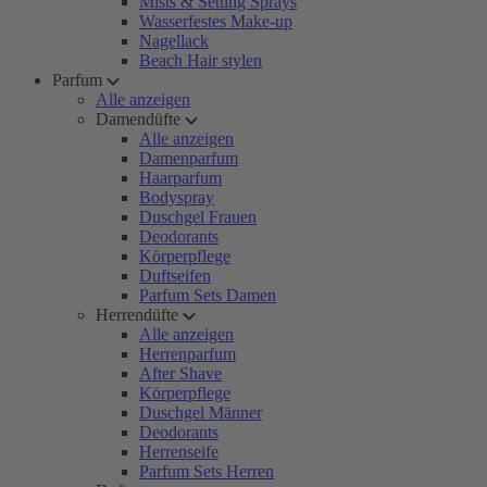
Mists & Setting Sprays
Wasserfestes Make-up
Nagellack
Beach Hair stylen
Parfum
Alle anzeigen
Damendüfte
Alle anzeigen
Damenparfum
Haarparfum
Bodyspray
Duschgel Frauen
Deodorants
Körperpflege
Duftseifen
Parfum Sets Damen
Herrendüfte
Alle anzeigen
Herrenparfum
After Shave
Körperpflege
Duschgel Männer
Deodorants
Herrenseife
Parfum Sets Herren