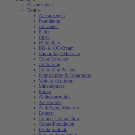
Alle anzeigen
Teint
Alle anzeigen
Foundation
Concealer
Puder
Blush
Highlighter
BB- & CC-Cream
Camouflage Make-up
Color Corrector
Contouring
Contouring Paletten
Fixing Spray & Fixierpuder
Make-up Entferner
Mineralpuder
Primer
Abdeckprodukte
Accessoires
Anti-Aging Make-up
Bronzer
Compact-Foundation
Creme-Foundation
Effektprodukte
Flüssige Foundation