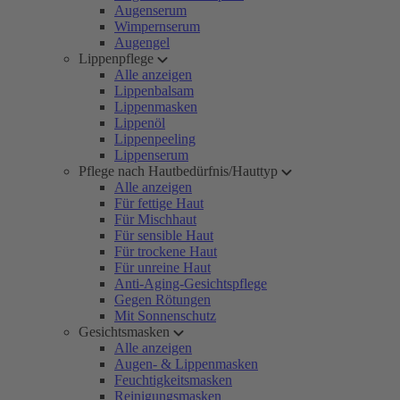
Augenserum
Wimpernserum
Augengel
Lippenpflege
Alle anzeigen
Lippenbalsam
Lippenmasken
Lippenöl
Lippenpeeling
Lippenserum
Pflege nach Hautbedürfnis/Hauttyp
Alle anzeigen
Für fettige Haut
Für Mischhaut
Für sensible Haut
Für trockene Haut
Für unreine Haut
Anti-Aging-Gesichtspflege
Gegen Rötungen
Mit Sonnenschutz
Gesichtsmasken
Alle anzeigen
Augen- & Lippenmasken
Feuchtigkeitsmasken
Reinigungsmasken