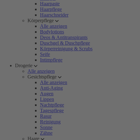
Haarpaste
Haarpflege
Haarschneider
Körperpflege
Alle anzeigen
Bodylotions
Deos & Antitranspirants
Duschgel & Duschpflege
Körperreinigung & Scrubs
Seife
Intimpflege
Drogerie
Alle anzeigen
Gesichtspflege
Alle anzeigen
Anti-Aging
Augen
Lippen
Nachtpflege
Tagespflege
Rasur
Reinigung
Sonne
Zähne
Haare