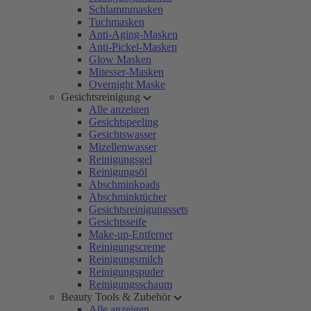
Schlammmasken
Tuchmasken
Anti-Aging-Masken
Anti-Pickel-Masken
Glow Masken
Mitesser-Masken
Overnight Maske
Gesichtsreinigung
Alle anzeigen
Gesichtspeeling
Gesichtswasser
Mizellenwasser
Reinigungsgel
Reinigungsöl
Abschminkpads
Abschminktücher
Gesichtsreinigungssets
Gesichtsseife
Make-up-Entferner
Reinigungscreme
Reinigungsmilch
Reinigungspuder
Reinigungsschaum
Beauty Tools & Zubehör
Alle anzeigen