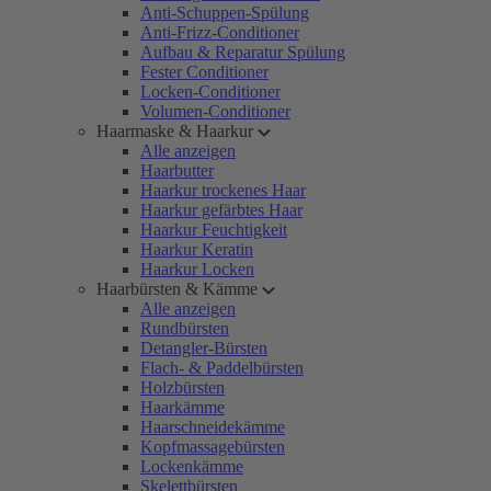
Anti-Schuppen-Spülung
Anti-Frizz-Conditioner
Aufbau & Reparatur Spülung
Fester Conditioner
Locken-Conditioner
Volumen-Conditioner
Haarmaske & Haarkur
Alle anzeigen
Haarbutter
Haarkur trockenes Haar
Haarkur gefärbtes Haar
Haarkur Feuchtigkeit
Haarkur Keratin
Haarkur Locken
Haarbürsten & Kämme
Alle anzeigen
Rundbürsten
Detangler-Bürsten
Flach- & Paddelbürsten
Holzbürsten
Haarkämme
Haarschneidekämme
Kopfmassagebürsten
Lockenkämme
Skelettbürsten