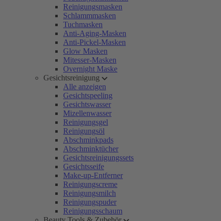
Reinigungsmasken
Schlammmasken
Tuchmasken
Anti-Aging-Masken
Anti-Pickel-Masken
Glow Masken
Mitesser-Masken
Overnight Maske
Gesichtsreinigung
Alle anzeigen
Gesichtspeeling
Gesichtswasser
Mizellenwasser
Reinigungsgel
Reinigungsöl
Abschminkpads
Abschminktücher
Gesichtsreinigungssets
Gesichtsseife
Make-up-Entferner
Reinigungscreme
Reinigungsmilch
Reinigungspuder
Reinigungsschaum
Beauty Tools & Zubehör