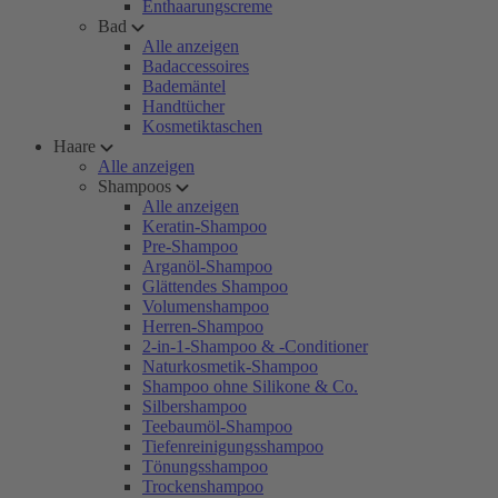
Enthaarungscreme
Bad
Alle anzeigen
Badaccessoires
Bademäntel
Handtücher
Kosmetiktaschen
Haare
Alle anzeigen
Shampoos
Alle anzeigen
Keratin-Shampoo
Pre-Shampoo
Arganöl-Shampoo
Glättendes Shampoo
Volumenshampoo
Herren-Shampoo
2-in-1-Shampoo & -Conditioner
Naturkosmetik-Shampoo
Shampoo ohne Silikone & Co.
Silbershampoo
Teebaumöl-Shampoo
Tiefenreinigungsshampoo
Tönungsshampoo
Trockenshampoo