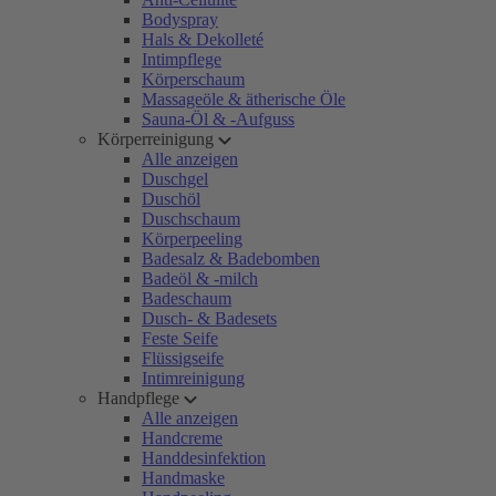
Bodyspray
Hals & Dekolleté
Intimpflege
Körperschaum
Massageöle & ätherische Öle
Sauna-Öl & -Aufguss
Körperreinigung
Alle anzeigen
Duschgel
Duschöl
Duschschaum
Körperpeeling
Badesalz & Badebomben
Badeöl & -milch
Badeschaum
Dusch- & Badesets
Feste Seife
Flüssigseife
Intimreinigung
Handpflege
Alle anzeigen
Handcreme
Handdesinfektion
Handmaske