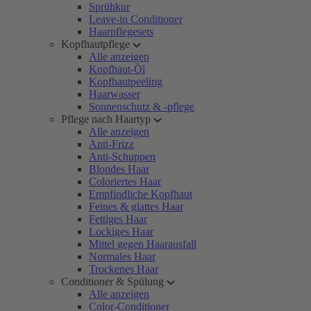
Sprühkur
Leave-in Conditioner
Haarpflegesets
Kopfhautpflege
Alle anzeigen
Kopfhaut-Öl
Kopfhautpeeling
Haarwasser
Sonnenschutz & -pflege
Pflege nach Haartyp
Alle anzeigen
Anti-Frizz
Anti-Schuppen
Blondes Haar
Coloriertes Haar
Empfindliche Kopfhaut
Feines & glattes Haar
Fettiges Haar
Lockiges Haar
Mittel gegen Haarausfall
Normales Haar
Trockenes Haar
Conditioner & Spülung
Alle anzeigen
Color-Conditioner