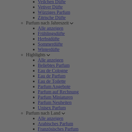
Veilchen Düfte
Vetiver Düfte
Würziges Parfum
Zitrische Düfte
Parfum nach Jahreszeit
Alle anzeigen
Frühlingsdüfte
Herbstdüfte
Sommerdüfte
Winterdüfte
Highlights
Alle anzeigen
Beliebtes Parfum
Eau de Cologne
Eau de Parfum
Eau de Toilette
Parfum Angebote
Parfum auf Rechnung
Parfum Miniaturen
Parfum Neuheiten
Unisex Parfum
Parfum nach Land
Alle anzeigen
Arabisches Parfum
Französisches Parfum