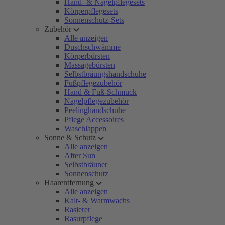
Hand- & Nagelpflegesets
Körperpflegesets
Sonnenschutz-Sets
Zubehör
Alle anzeigen
Duschschwämme
Körperbürsten
Massagebürsten
Selbstbräungshandschuhe
Fußpflegezubehör
Hand & Fuß-Schmuck
Nagelpflegezubehör
Peelinghandschuhe
Pflege Accessoires
Waschlappen
Sonne & Schutz
Alle anzeigen
After Sun
Selbstbräuner
Sonnenschutz
Haarentfernung
Alle anzeigen
Kalt- & Warmwachs
Rasierer
Rasurpflege