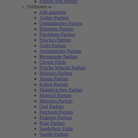
Parfum Sets Herren
Duftnoten
Alle anzeigen
Amber Parfum
Orientalisches Parfum
Blumiges Parfum
Fruchtiges Parfum
Frisches Parfum
Apfel Parfum
Aromatisches Parfum
Bergamotte Parfum
Chypre Düfte
Frische Wäsche Parfum
Holziges Parfum
Jasmin Parfum
Kokos Parfum
Maiglöckchen Parfum
Molekül Parfum
Moschus Parfum
Oud Parfum
Patchouli Parfum
Pudriges Parfum
Rose Parfum
Sandelholz Düfte
Vanille Parfum