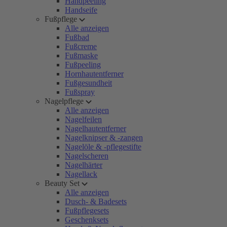
Handpeeling
Handseife
Fußpflege
Alle anzeigen
Fußbad
Fußcreme
Fußmaske
Fußpeeling
Hornhautentferner
Fußgesundheit
Fußspray
Nagelpflege
Alle anzeigen
Nagelfeilen
Nagelhautentferner
Nagelknipser & -zangen
Nagelöle & -pflegestifte
Nagelscheren
Nagelhärter
Nagellack
Beauty Set
Alle anzeigen
Dusch- & Badesets
Fußpflegesets
Geschenksets