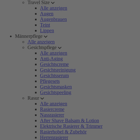
Travel Size
Alle anzeigen
Augen
Augenbrauen
Teint
Lippen
Männerpflege
Alle anzeigen
Gesichtspflege
Alle anzeigen
Anti-Aging
Gesichtscreme
Gesichtsreinigung
Gesichtsserum
Pflegesets
Gesichtsmasken
Gesichtspeeling
Rasur
Alle anzeigen
Rasiercreme
Nassrasierer
After Shave Balsam & Lotion
Elektrische Rasierer & Trimmer
Rasierhobel & Zubehör
Herrenrasierer