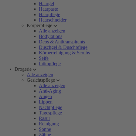
Haargel
Haarpaste
Haarpflege
Haarschneider
Körperpflege
Alle anzeigen
Bodylotions
Deos & Antitranspirants
Duschgel & Duschpflege
Körperreinigung & Scrubs
Seife
Intimpflege
Drogerie
Alle anzeigen
Gesichtspflege
Alle anzeigen
Anti-Aging
Augen
Lippen
Nachtpflege
Tagespflege
Rasur
Reinigung
Sonne
Zähne