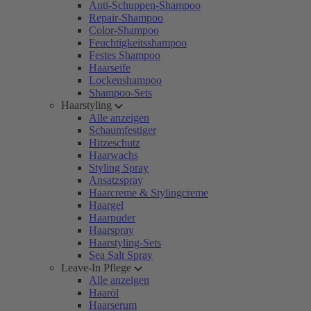
Anti-Schuppen-Shampoo
Repair-Shampoo
Color-Shampoo
Feuchtigkeitsshampoo
Festes Shampoo
Haarseife
Lockenshampoo
Shampoo-Sets
Haarstyling
Alle anzeigen
Schaumfestiger
Hitzeschutz
Haarwachs
Styling Spray
Ansatzspray
Haarcreme & Stylingcreme
Haargel
Haarpuder
Haarspray
Haarstyling-Sets
Sea Salt Spray
Leave-In Pflege
Alle anzeigen
Haaröl
Haarserum