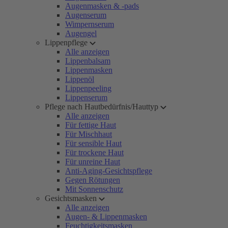
Augenmasken & -pads
Augenserum
Wimpernserum
Augengel
Lippenpflege
Alle anzeigen
Lippenbalsam
Lippenmasken
Lippenöl
Lippenpeeling
Lippenserum
Pflege nach Hautbedürfnis/Hauttyp
Alle anzeigen
Für fettige Haut
Für Mischhaut
Für sensible Haut
Für trockene Haut
Für unreine Haut
Anti-Aging-Gesichtspflege
Gegen Rötungen
Mit Sonnenschutz
Gesichtsmasken
Alle anzeigen
Augen- & Lippenmasken
Feuchtigkeitsmasken