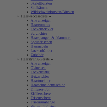
Skelettbürsten
Stielkämme
Wildschweinborsten-Bürsten
Haar-Accessoires
Alle anzeigen
Haargummis
Lockenwickler
Scrunchies
Haarspangen & -klammern
Sprühflaschen
Haarnadeln
Lockenbänder
Zubehör
Haarstyling-Geräte
Alle anzeigen
Glätteisen
Lockenstäbe
Heizwickler
Haartrockner
Haarschneidemaschine
Diffusor-Fön
Effilierschere
Friseurschere
Friseurumhänge
Warmluftbürsten