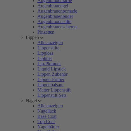
Augenbrauenfarbe
Augenbrauengel
Augenbrauenpomade
Augenbrauenpuder
Augenbrauenstifte
Augenbrauenscheren
Pinzetten
Lippen
Alle anzeigen
Lippenstifte
Lipgloss
Lipliner
Lip-Plumper
Liquid Lipstick
Lippen Zubehör
Lippen-Primer
Lippenbalsam
Matter Lippenstift
Lippenstift-Sets
Nägel
Alle anzeigen
Nagellack
Base Coat
Top Coat
Nagelhärter