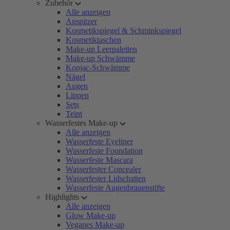
Zubehör
Alle anzeigen
Anspitzer
Kosmetikspiegel & Schminkspiegel
Kosmetiktaschen
Make-up Leerpaletten
Make-up Schwämme
Konjac-Schwämme
Nägel
Augen
Lippen
Sets
Teint
Wasserfestes Make-up
Alle anzeigen
Wasserfeste Eyeliner
Wasserfeste Foundation
Wasserfeste Mascara
Wasserfester Concealer
Wasserfester Lidschatten
Wasserfeste Augenbrauenstifte
Highlights
Alle anzeigen
Glow Make-up
Veganes Make-up