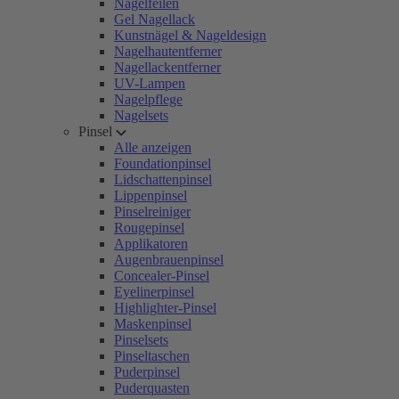
Nagelfeilen
Gel Nagellack
Kunstnägel & Nageldesign
Nagelhautentferner
Nagellackentferner
UV-Lampen
Nagelpflege
Nagelsets
Pinsel
Alle anzeigen
Foundationpinsel
Lidschattenpinsel
Lippenpinsel
Pinselreiniger
Rougepinsel
Applikatoren
Augenbrauenpinsel
Concealer-Pinsel
Eyelinerpinsel
Highlighter-Pinsel
Maskenpinsel
Pinselsets
Pinseltaschen
Puderpinsel
Puderquasten