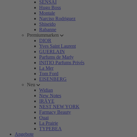
SENSAI
Hugo Boss
Montale
Narciso Rodriguez
Shiseido
Rabanne
Premiummarken
DIOR
Yves Saint Laurent
GUERLAIN
Parfums de Marly
INITIO Parfums Privés
La Mer
Tom Ford
EISENBERG
Neu
Widian
New Notes
IRÄYE
NEST NEW YORK
Farmacy Beauty
Ouai
La Prairie
TYPEBEA
Angebote