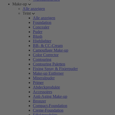
Make-up
Alle anzeigen
Teint
Alle anzeigen
Foundation
Concealer
Puder
Blush
Highlighter
BB- & CC-Cream
Camouflage Make-up
Color Corrector
Contouring
Contouring Paletten
Fixing Spray & Fixierpuder
Make-up Entferner
Mineralpuder
Primer
Abdeckprodukte
Accessoires
Anti-Aging Make-up
Bronzer
Compact-Foundation
Creme-Foundation
Effektprodukte