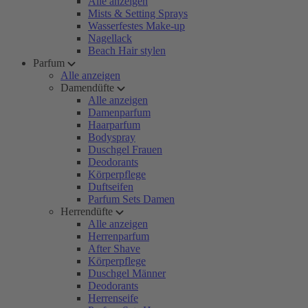
Alle anzeigen
Mists & Setting Sprays
Wasserfestes Make-up
Nagellack
Beach Hair stylen
Parfum
Alle anzeigen
Damendüfte
Alle anzeigen
Damenparfum
Haarparfum
Bodyspray
Duschgel Frauen
Deodorants
Körperpflege
Duftseifen
Parfum Sets Damen
Herrendüfte
Alle anzeigen
Herrenparfum
After Shave
Körperpflege
Duschgel Männer
Deodorants
Herrenseife