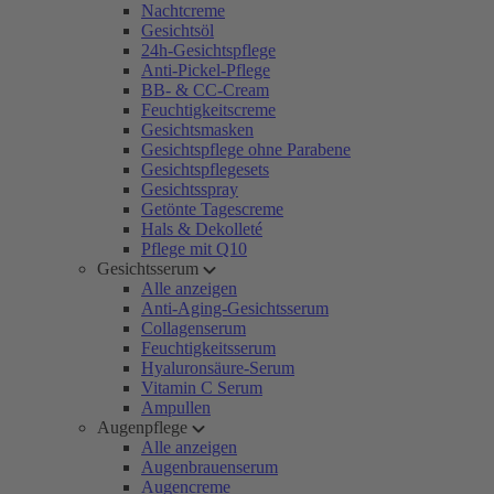
Nachtcreme
Gesichtsöl
24h-Gesichtspflege
Anti-Pickel-Pflege
BB- & CC-Cream
Feuchtigkeitscreme
Gesichtsmasken
Gesichtspflege ohne Parabene
Gesichtspflegesets
Gesichtsspray
Getönte Tagescreme
Hals & Dekolleté
Pflege mit Q10
Gesichtsserum
Alle anzeigen
Anti-Aging-Gesichtsserum
Collagenserum
Feuchtigkeitsserum
Hyaluronsäure-Serum
Vitamin C Serum
Ampullen
Augenpflege
Alle anzeigen
Augenbrauenserum
Augencreme