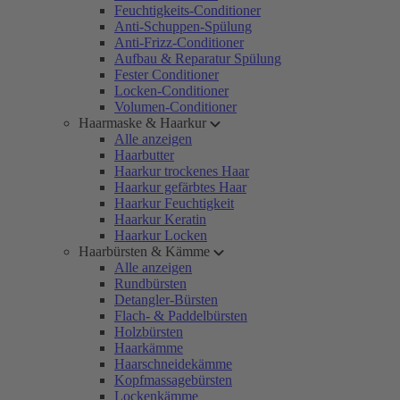
Feuchtigkeits-Conditioner
Anti-Schuppen-Spülung
Anti-Frizz-Conditioner
Aufbau & Reparatur Spülung
Fester Conditioner
Locken-Conditioner
Volumen-Conditioner
Haarmaske & Haarkur
Alle anzeigen
Haarbutter
Haarkur trockenes Haar
Haarkur gefärbtes Haar
Haarkur Feuchtigkeit
Haarkur Keratin
Haarkur Locken
Haarbürsten & Kämme
Alle anzeigen
Rundbürsten
Detangler-Bürsten
Flach- & Paddelbürsten
Holzbürsten
Haarkämme
Haarschneidekämme
Kopfmassagebürsten
Lockenkämme