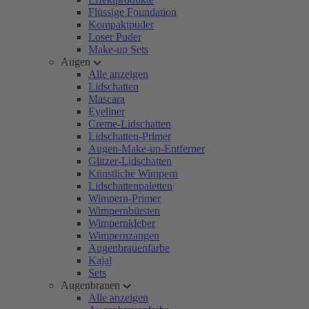
Flüssige Foundation
Kompaktpuder
Loser Puder
Make-up Sets
Augen
Alle anzeigen
Lidschatten
Mascara
Eyeliner
Creme-Lidschatten
Lidschatten-Primer
Augen-Make-up-Entferner
Glitzer-Lidschatten
Künstliche Wimpern
Lidschattenpaletten
Wimpern-Primer
Wimpernbürsten
Wimpernkleber
Wimpernzangen
Augenbrauenfarbe
Kajal
Sets
Augenbrauen
Alle anzeigen