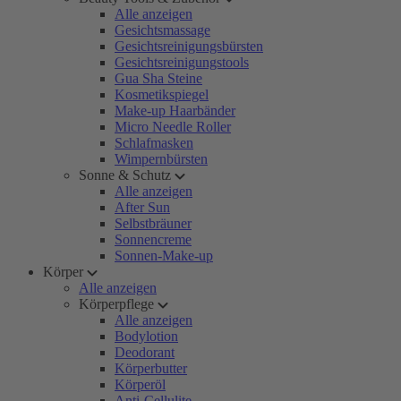
Alle anzeigen
Gesichtsmassage
Gesichtsreinigungsbürsten
Gesichtsreinigungstools
Gua Sha Steine
Kosmetikspiegel
Make-up Haarbänder
Micro Needle Roller
Schlafmasken
Wimpernbürsten
Sonne & Schutz
Alle anzeigen
After Sun
Selbstbräuner
Sonnencreme
Sonnen-Make-up
Körper
Alle anzeigen
Körperpflege
Alle anzeigen
Bodylotion
Deodorant
Körperbutter
Körperöl
Anti-Cellulite