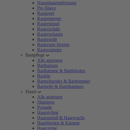
Nasenhaarentfernung
Pre-Shave
Rasiergel
Rasiermesser
Rasierpinsel
Rasierschale
Rasierschaum
Rasierseife
Rasiersets Herren
Rasierständer
Bartpflege
Alle anzeigen
Bartbalsam
Bartkämme & Bartbürsten
Bartöle
Bartschneider & Barttrimmer
Bartseife & Bartshampoo
Haare
Alle anzeigen
Shampoo
Pomade
Haarstyling
Haarausfall & Haarwuchs
Haarbürsten & Kämme
Haarcreme