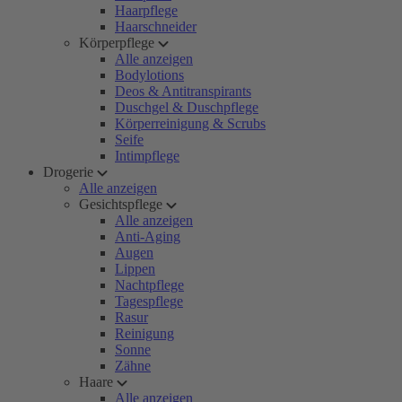
Haarpflege
Haarschneider
Körperpflege
Alle anzeigen
Bodylotions
Deos & Antitranspirants
Duschgel & Duschpflege
Körperreinigung & Scrubs
Seife
Intimpflege
Drogerie
Alle anzeigen
Gesichtspflege
Alle anzeigen
Anti-Aging
Augen
Lippen
Nachtpflege
Tagespflege
Rasur
Reinigung
Sonne
Zähne
Haare
Alle anzeigen