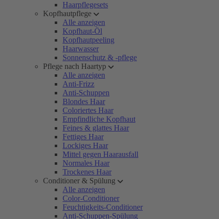
Haarpflegesets
Kopfhautpflege
Alle anzeigen
Kopfhaut-Öl
Kopfhautpeeling
Haarwasser
Sonnenschutz & -pflege
Pflege nach Haartyp
Alle anzeigen
Anti-Frizz
Anti-Schuppen
Blondes Haar
Coloriertes Haar
Empfindliche Kopfhaut
Feines & glattes Haar
Fettiges Haar
Lockiges Haar
Mittel gegen Haarausfall
Normales Haar
Trockenes Haar
Conditioner & Spülung
Alle anzeigen
Color-Conditioner
Feuchtigkeits-Conditioner
Anti-Schuppen-Spülung