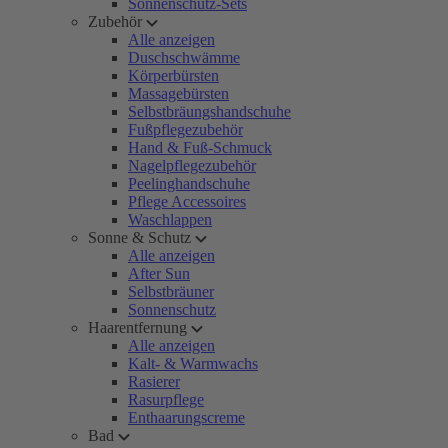
Sonnenschutz-Sets
Zubehör
Alle anzeigen
Duschschwämme
Körperbürsten
Massagebürsten
Selbstbräungshandschuhe
Fußpflegezubehör
Hand & Fuß-Schmuck
Nagelpflegezubehör
Peelinghandschuhe
Pflege Accessoires
Waschlappen
Sonne & Schutz
Alle anzeigen
After Sun
Selbstbräuner
Sonnenschutz
Haarentfernung
Alle anzeigen
Kalt- & Warmwachs
Rasierer
Rasurpflege
Enthaarungscreme
Bad