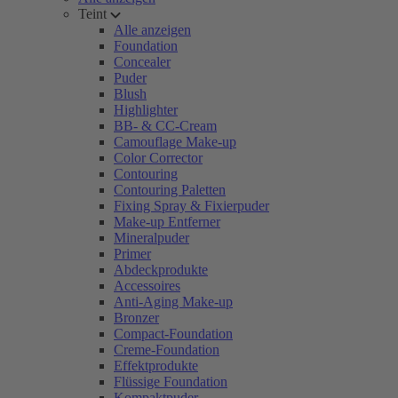
Teint
Alle anzeigen
Foundation
Concealer
Puder
Blush
Highlighter
BB- & CC-Cream
Camouflage Make-up
Color Corrector
Contouring
Contouring Paletten
Fixing Spray & Fixierpuder
Make-up Entferner
Mineralpuder
Primer
Abdeckprodukte
Accessoires
Anti-Aging Make-up
Bronzer
Compact-Foundation
Creme-Foundation
Effektprodukte
Flüssige Foundation
Kompaktpuder