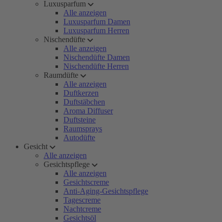
Luxusparfum
Alle anzeigen
Luxusparfum Damen
Luxusparfum Herren
Nischendüfte
Alle anzeigen
Nischendüfte Damen
Nischendüfte Herren
Raumdüfte
Alle anzeigen
Duftkerzen
Duftstäbchen
Aroma Diffuser
Duftsteine
Raumsprays
Autodüfte
Gesicht
Alle anzeigen
Gesichtspflege
Alle anzeigen
Gesichtscreme
Anti-Aging-Gesichtspflege
Tagescreme
Nachtcreme
Gesichtsöl