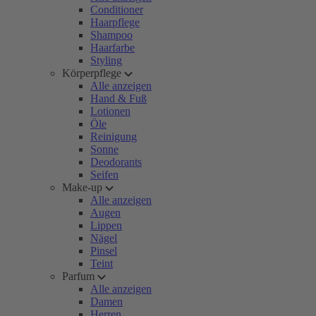
Conditioner
Haarpflege
Shampoo
Haarfarbe
Styling
Körperpflege
Alle anzeigen
Hand & Fuß
Lotionen
Öle
Reinigung
Sonne
Deodorants
Seifen
Make-up
Alle anzeigen
Augen
Lippen
Nägel
Pinsel
Teint
Parfum
Alle anzeigen
Damen
Herren