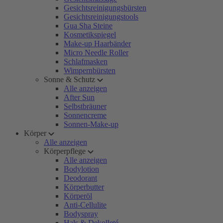
Gesichtsreinigungsbürsten
Gesichtsreinigungstools
Gua Sha Steine
Kosmetikspiegel
Make-up Haarbänder
Micro Needle Roller
Schlafmasken
Wimpernbürsten
Sonne & Schutz
Alle anzeigen
After Sun
Selbstbräuner
Sonnencreme
Sonnen-Make-up
Körper
Alle anzeigen
Körperpflege
Alle anzeigen
Bodylotion
Deodorant
Körperbutter
Körperöl
Anti-Cellulite
Bodyspray
Hals & Dekolleté