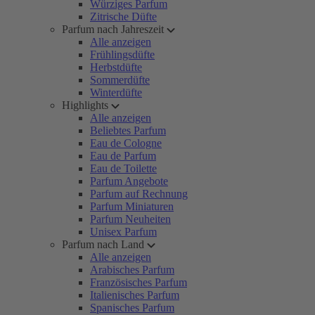
Würziges Parfum
Zitrische Düfte
Parfum nach Jahreszeit
Alle anzeigen
Frühlingsdüfte
Herbstdüfte
Sommerdüfte
Winterdüfte
Highlights
Alle anzeigen
Beliebtes Parfum
Eau de Cologne
Eau de Parfum
Eau de Toilette
Parfum Angebote
Parfum auf Rechnung
Parfum Miniaturen
Parfum Neuheiten
Unisex Parfum
Parfum nach Land
Alle anzeigen
Arabisches Parfum
Französisches Parfum
Italienisches Parfum
Spanisches Parfum