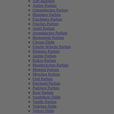
Alle anzeigen
Amber Parfum
Orientalisches Parfum
Blumiges Parfum
Fruchtiges Parfum
Frisches Parfum
Apfel Parfum
Aromatisches Parfum
Bergamotte Parfum
Chypre Düfte
Frische Wäsche Parfum
Holziges Parfum
Jasmin Parfum
Kokos Parfum
Maiglöckchen Parfum
Molekül Parfum
Moschus Parfum
Oud Parfum
Patchouli Parfum
Pudriges Parfum
Rose Parfum
Sandelholz Düfte
Vanille Parfum
Veilchen Düfte
Vetiver Düfte