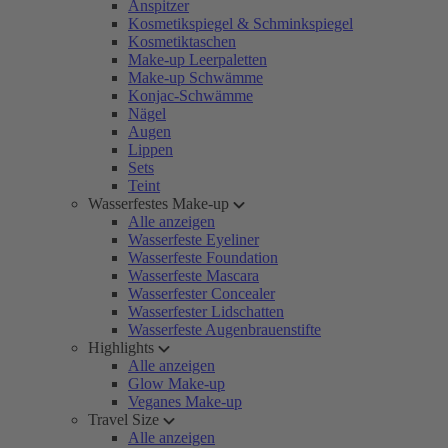
Anspitzer
Kosmetikspiegel & Schminkspiegel
Kosmetiktaschen
Make-up Leerpaletten
Make-up Schwämme
Konjac-Schwämme
Nägel
Augen
Lippen
Sets
Teint
Wasserfestes Make-up
Alle anzeigen
Wasserfeste Eyeliner
Wasserfeste Foundation
Wasserfeste Mascara
Wasserfester Concealer
Wasserfester Lidschatten
Wasserfeste Augenbrauenstifte
Highlights
Alle anzeigen
Glow Make-up
Veganes Make-up
Travel Size
Alle anzeigen