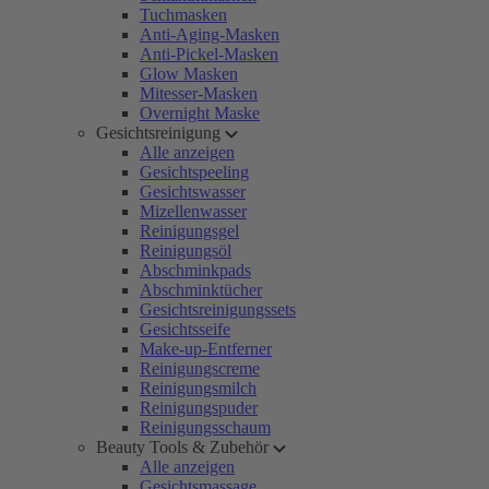
Tuchmasken
Anti-Aging-Masken
Anti-Pickel-Masken
Glow Masken
Mitesser-Masken
Overnight Maske
Gesichtsreinigung
Alle anzeigen
Gesichtspeeling
Gesichtswasser
Mizellenwasser
Reinigungsgel
Reinigungsöl
Abschminkpads
Abschminktücher
Gesichtsreinigungssets
Gesichtsseife
Make-up-Entferner
Reinigungscreme
Reinigungsmilch
Reinigungspuder
Reinigungsschaum
Beauty Tools & Zubehör
Alle anzeigen
Gesichtsmassage