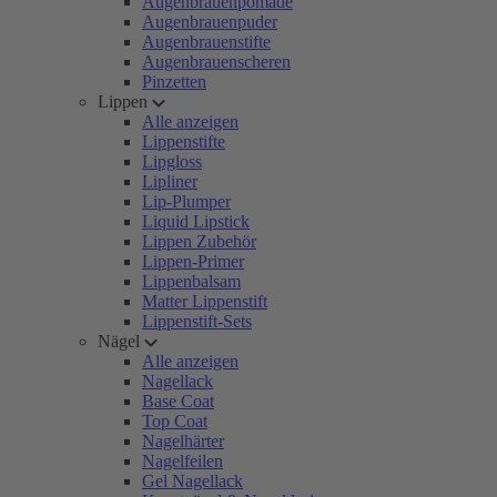
Augenbrauenpomade
Augenbrauenpuder
Augenbrauenstifte
Augenbrauenscheren
Pinzetten
Lippen
Alle anzeigen
Lippenstifte
Lipgloss
Lipliner
Lip-Plumper
Liquid Lipstick
Lippen Zubehör
Lippen-Primer
Lippenbalsam
Matter Lippenstift
Lippenstift-Sets
Nägel
Alle anzeigen
Nagellack
Base Coat
Top Coat
Nagelhärter
Nagelfeilen
Gel Nagellack