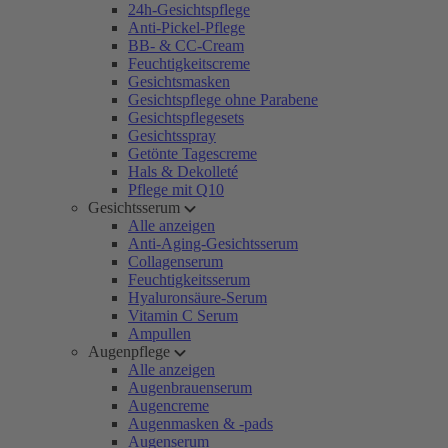
24h-Gesichtspflege
Anti-Pickel-Pflege
BB- & CC-Cream
Feuchtigkeitscreme
Gesichtsmasken
Gesichtspflege ohne Parabene
Gesichtspflegesets
Gesichtsspray
Getönte Tagescreme
Hals & Dekolleté
Pflege mit Q10
Gesichtsserum
Alle anzeigen
Anti-Aging-Gesichtsserum
Collagenserum
Feuchtigkeitsserum
Hyaluronsäure-Serum
Vitamin C Serum
Ampullen
Augenpflege
Alle anzeigen
Augenbrauenserum
Augencreme
Augenmasken & -pads
Augenserum