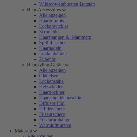
Wildschweinborsten-Bürsten
Haar-Accessoires
Alle anzeigen
Haargummis
Lockenwickler
Scrunchies
Haarspangen & -klammern
Sprühflaschen
Haarnadeln
Lockenbänder
Zubehör
Haarstyling-Geräte
Alle anzeigen
Glätteisen
Lockenstäbe
Heizwickler
Haartrockner
Haarschneidemaschine
Diffusor-Fön
Effilierschere
Friseurschere
Friseurumhänge
Warmluftbürsten
Make-up
Alle anzeigen