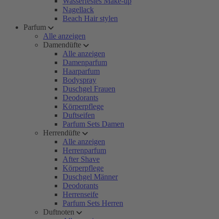
Wasserfestes Make-up
Nagellack
Beach Hair stylen
Parfum
Alle anzeigen
Damendüfte
Alle anzeigen
Damenparfum
Haarparfum
Bodyspray
Duschgel Frauen
Deodorants
Körperpflege
Duftseifen
Parfum Sets Damen
Herrendüfte
Alle anzeigen
Herrenparfum
After Shave
Körperpflege
Duschgel Männer
Deodorants
Herrenseife
Parfum Sets Herren
Duftnoten