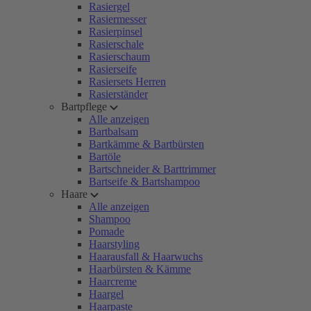
Rasiergel
Rasiermesser
Rasierpinsel
Rasierschale
Rasierschaum
Rasierseife
Rasiersets Herren
Rasierständer
Bartpflege
Alle anzeigen
Bartbalsam
Bartkämme & Bartbürsten
Bartöle
Bartschneider & Barttrimmer
Bartseife & Bartshampoo
Haare
Alle anzeigen
Shampoo
Pomade
Haarstyling
Haarausfall & Haarwuchs
Haarbürsten & Kämme
Haarcreme
Haargel
Haarpaste