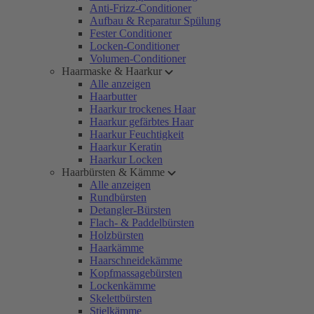
Anti-Frizz-Conditioner
Aufbau & Reparatur Spülung
Fester Conditioner
Locken-Conditioner
Volumen-Conditioner
Haarmaske & Haarkur
Alle anzeigen
Haarbutter
Haarkur trockenes Haar
Haarkur gefärbtes Haar
Haarkur Feuchtigkeit
Haarkur Keratin
Haarkur Locken
Haarbürsten & Kämme
Alle anzeigen
Rundbürsten
Detangler-Bürsten
Flach- & Paddelbürsten
Holzbürsten
Haarkämme
Haarschneidekämme
Kopfmassagebürsten
Lockenkämme
Skelettbürsten
Stielkämme