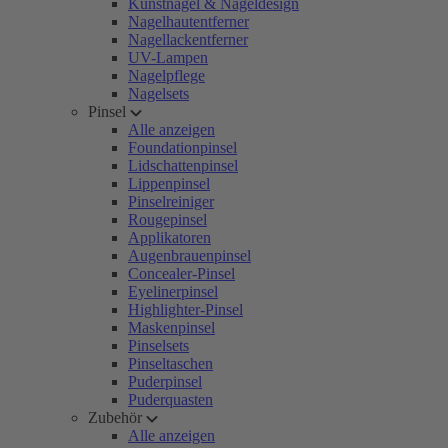
Kunstnägel & Nageldesign
Nagelhautentferner
Nagellackentferner
UV-Lampen
Nagelpflege
Nagelsets
Pinsel
Alle anzeigen
Foundationpinsel
Lidschattenpinsel
Lippenpinsel
Pinselreiniger
Rougepinsel
Applikatoren
Augenbrauenpinsel
Concealer-Pinsel
Eyelinerpinsel
Highlighter-Pinsel
Maskenpinsel
Pinselsets
Pinseltaschen
Puderpinsel
Puderquasten
Zubehör
Alle anzeigen