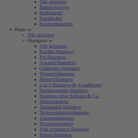
Alle anzeigen
Badaccessoires
Bademäntel
Handtücher
Kosmetiktaschen
Haare
Alle anzeigen
Shampoos
Alle anzeigen
Keratin-Shampoo
Pre-Shampoo
Arganöl-Shampoo
Glättendes Shampoo
Volumenshampoo
Herren-Shampoo
2-in-1-Shampoo & -Conditioner
Naturkosmetik-Shampoo
Shampoo ohne Silikone & Co.
Silbershampoo
Teebaumöl-Shampoo
Tiefenreinigungsshampoo
Tönungsshampoo
Trockenshampoo
Anti-Schuppen-Shampoo
Repair-Shampoo