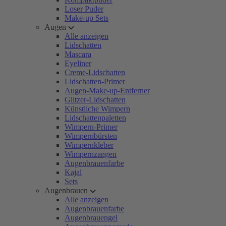
Loser Puder
Make-up Sets
Augen
Alle anzeigen
Lidschatten
Mascara
Eyeliner
Creme-Lidschatten
Lidschatten-Primer
Augen-Make-up-Entferner
Glitzer-Lidschatten
Künstliche Wimpern
Lidschattenpaletten
Wimpern-Primer
Wimpernbürsten
Wimpernkleber
Wimpernzangen
Augenbrauenfarbe
Kajal
Sets
Augenbrauen
Alle anzeigen
Augenbrauenfarbe
Augenbrauengel