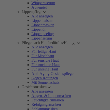
Wimpernserum
Augengel
Lippenpflege
Alle anzeigen
Lippenbalsam
Lippenmasken
Lippenöl
Lippenpeeling
Lippenserum
Pflege nach Hautbedürfnis/Hauttyp
Alle anzeigen
Für fettige Haut
Für Mischhaut
Für sensible Haut
Für trockene Haut
Für unreine Haut
Anti-Aging-Gesichtspflege
Gegen Rötungen
Mit Sonnenschutz
Gesichtsmasken
Alle anzeigen
Augen- & Lippenmasken
Feuchtigkeitsmasken
Reinigungsmasken
Schlammmasken