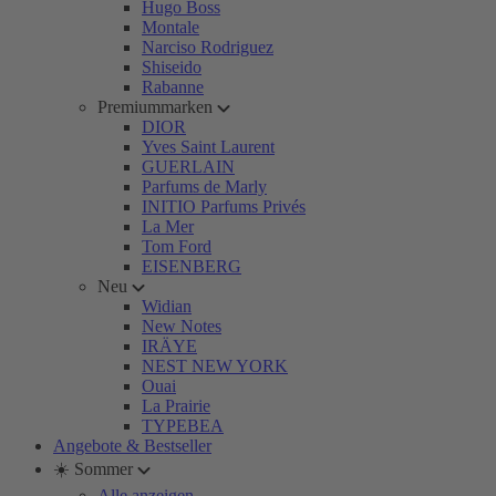
Hugo Boss
Montale
Narciso Rodriguez
Shiseido
Rabanne
Premiummarken
DIOR
Yves Saint Laurent
GUERLAIN
Parfums de Marly
INITIO Parfums Privés
La Mer
Tom Ford
EISENBERG
Neu
Widian
New Notes
IRÄYE
NEST NEW YORK
Ouai
La Prairie
TYPEBEA
Angebote & Bestseller
☀️ Sommer
Alle anzeigen