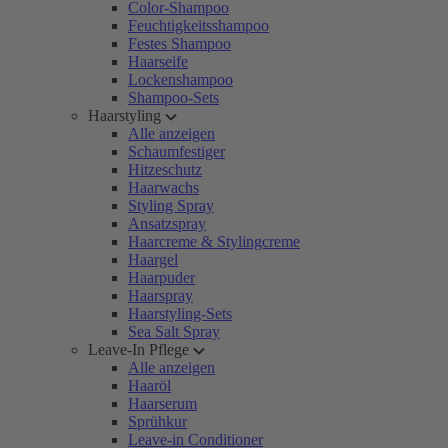
Color-Shampoo
Feuchtigkeitsshampoo
Festes Shampoo
Haarseife
Lockenshampoo
Shampoo-Sets
Haarstyling
Alle anzeigen
Schaumfestiger
Hitzeschutz
Haarwachs
Styling Spray
Ansatzspray
Haarcreme & Stylingcreme
Haargel
Haarpuder
Haarspray
Haarstyling-Sets
Sea Salt Spray
Leave-In Pflege
Alle anzeigen
Haaröl
Haarserum
Sprühkur
Leave-in Conditioner