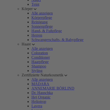
Teint
Körper
Alle anzeigen
Körperpflege
Reinigung
Sonnenpflege
Hand- & Fußpflege
Herren
Schwangerschafts- & Babypflege
Haare
Alle anzeigen
Coloration
Conditioner
Haarpflege
Shampoo
Styling
Zertifizierte Naturkosmetik
Alle anzeigen
MÁDARA
ANNEMARIE BÖRLIND
Dr. Hauschka
Hej Organic
Heliotrop
Lavera