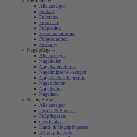
Fußpflege
Alle anzeigen
Fußbad
Fußcreme
Fußmaske
Fußpeeling
Hornhautentferner
Fußgesundheit
Fußspray
Nagelpflege
Alle anzeigen
Nagelfeilen
Nagelhautentferner
Nagelknipser & -zangen
Nagelöle & -pflegestifte
Nagelscheren
Nagelhärter
Nagellack
Beauty Set
Alle anzeigen
Dusch- & Badesets
Fußpflegesets
Geschenksets
Hand- & Nagelpflegesets
Körperpflegesets