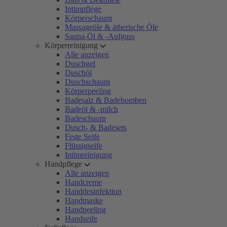
Intimpflege
Körperschaum
Massageöle & ätherische Öle
Sauna-Öl & -Aufguss
Körperreinigung
Alle anzeigen
Duschgel
Duschöl
Duschschaum
Körperpeeling
Badesalz & Badebomben
Badeöl & -milch
Badeschaum
Dusch- & Badesets
Feste Seife
Flüssigseife
Intimreinigung
Handpflege
Alle anzeigen
Handcreme
Handdesinfektion
Handmaske
Handpeeling
Handseife