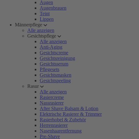
Augen
Augenbrauen
Teint
Lippen
Männerpflege
Alle anzeigen
Gesichtspflege
Alle anzeigen
Anti-Aging
Gesichtscreme
Gesichtsreinigung
Gesichtsserum
Pflegesets
Gesichtsmasken
Gesichtspeeling
Rasur
Alle anzeigen
Rasiercreme
Nassrasierer
After Shave Balsam & Lotion
Elektrische Rasierer & Trimmer
Rasierhobel & Zubehör
Herrenrasierer
Nasenhaarentfernung
Pre-Shave