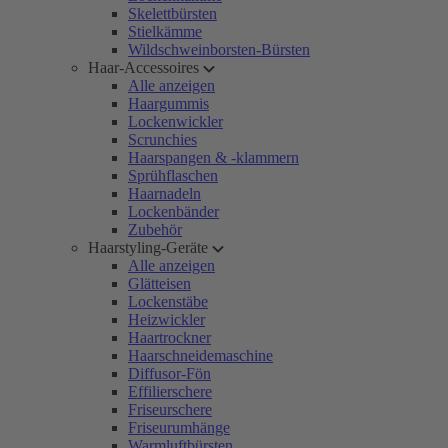
Skelettbürsten
Stielkämme
Wildschweinborsten-Bürsten
Haar-Accessoires
Alle anzeigen
Haargummis
Lockenwickler
Scrunchies
Haarspangen & -klammern
Sprühflaschen
Haarnadeln
Lockenbänder
Zubehör
Haarstyling-Geräte
Alle anzeigen
Glätteisen
Lockenstäbe
Heizwickler
Haartrockner
Haarschneidemaschine
Diffusor-Fön
Effilierschere
Friseurschere
Friseurumhänge
Warmluftbürsten