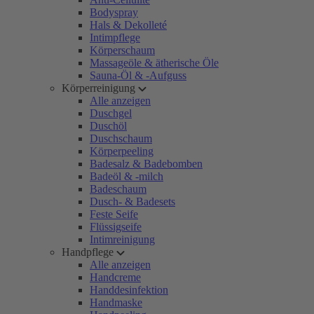
Bodyspray
Hals & Dekolleté
Intimpflege
Körperschaum
Massageöle & ätherische Öle
Sauna-Öl & -Aufguss
Körperreinigung
Alle anzeigen
Duschgel
Duschöl
Duschschaum
Körperpeeling
Badesalz & Badebomben
Badeöl & -milch
Badeschaum
Dusch- & Badesets
Feste Seife
Flüssigseife
Intimreinigung
Handpflege
Alle anzeigen
Handcreme
Handdesinfektion
Handmaske