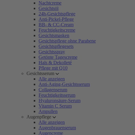
Nachtcreme
Gesichtsöl
24h-Gesichtspflege
Anti-Pickel-Pflege
BB- & CC-Cream
Feuchtigkeitscreme
Gesichtsmasken
Gesichtspflege ohne Parabene
Gesichtspflegesets
Gesichtsspray
Getönte Tagescreme
Hals & Dekolleté
Pflege mit Q10
Gesichtsserum
Alle anzeigen
Anti-Aging-Gesichtsserum
Collagenserum
Feuchtigkeitsserum
Hyaluronsäure-Serum
Vitamin C Serum
Ampullen
Augenpflege
Alle anzeigen
Augenbrauenserum
Augencreme