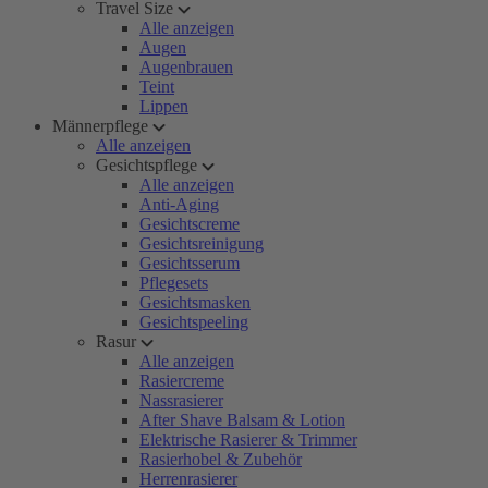
Travel Size
Alle anzeigen
Augen
Augenbrauen
Teint
Lippen
Männerpflege
Alle anzeigen
Gesichtspflege
Alle anzeigen
Anti-Aging
Gesichtscreme
Gesichtsreinigung
Gesichtsserum
Pflegesets
Gesichtsmasken
Gesichtspeeling
Rasur
Alle anzeigen
Rasiercreme
Nassrasierer
After Shave Balsam & Lotion
Elektrische Rasierer & Trimmer
Rasierhobel & Zubehör
Herrenrasierer