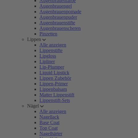
Augenbrauenfarbe
Augenbrauengel
Augenbrauenpomade
Augenbrauenpuder
Augenbrauenstifte
Augenbrauenscheren
Pinzetten
Lippen
Alle anzeigen
Lippenstifte
Lipgloss
Lipliner
Lip-Plumper
Liquid Lipstick
Lippen Zubehör
Lippen-Primer
Lippenbalsam
Matter Lippenstift
Lippenstift-Sets
Nägel
Alle anzeigen
Nagellack
Base Coat
Top Coat
Nagelhärter