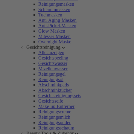
Reinigungsmasken
Schlammmasken
Tuchmasken
Anti-Aging-Masken
Anti-Pickel-Masken
Glow Masken
Mitesser-Masken
Overnight Maske
Gesichtsreinigung
Alle anzeigen
Gesichtspeeling
Gesichtswasser
Mizellenwasser
Reinigungsgel
Reinigungsöl
Abschminkpads
Abschminktücher
Gesichtsreinigungssets
Gesichtsseife
Make-up-Entferner
Reinigungscreme
Reinigungsmilch
Reinigungspuder
Reinigungsschaum
Beauty Tools & Zubehör