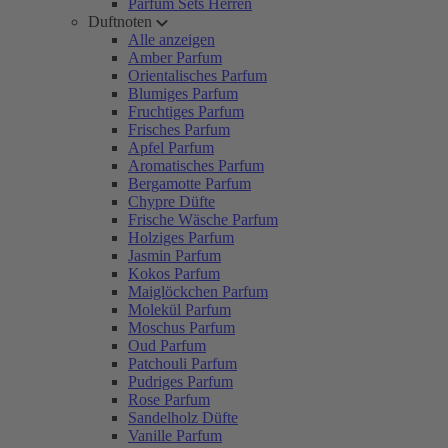
Parfum Sets Herren
Duftnoten
Alle anzeigen
Amber Parfum
Orientalisches Parfum
Blumiges Parfum
Fruchtiges Parfum
Frisches Parfum
Apfel Parfum
Aromatisches Parfum
Bergamotte Parfum
Chypre Düfte
Frische Wäsche Parfum
Holziges Parfum
Jasmin Parfum
Kokos Parfum
Maiglöckchen Parfum
Molekül Parfum
Moschus Parfum
Oud Parfum
Patchouli Parfum
Pudriges Parfum
Rose Parfum
Sandelholz Düfte
Vanille Parfum