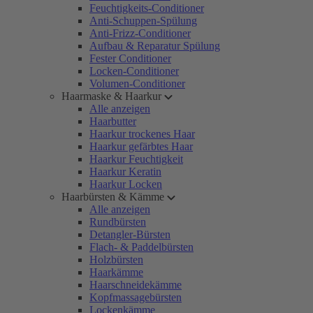
Feuchtigkeits-Conditioner
Anti-Schuppen-Spülung
Anti-Frizz-Conditioner
Aufbau & Reparatur Spülung
Fester Conditioner
Locken-Conditioner
Volumen-Conditioner
Haarmaske & Haarkur
Alle anzeigen
Haarbutter
Haarkur trockenes Haar
Haarkur gefärbtes Haar
Haarkur Feuchtigkeit
Haarkur Keratin
Haarkur Locken
Haarbürsten & Kämme
Alle anzeigen
Rundbürsten
Detangler-Bürsten
Flach- & Paddelbürsten
Holzbürsten
Haarkämme
Haarschneidekämme
Kopfmassagebürsten
Lockenkämme