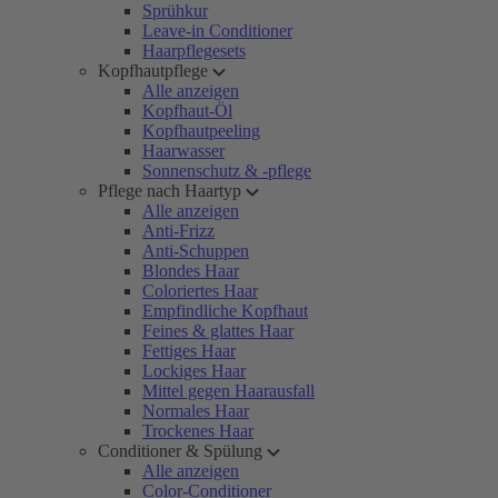
Sprühkur
Leave-in Conditioner
Haarpflegesets
Kopfhautpflege
Alle anzeigen
Kopfhaut-Öl
Kopfhautpeeling
Haarwasser
Sonnenschutz & -pflege
Pflege nach Haartyp
Alle anzeigen
Anti-Frizz
Anti-Schuppen
Blondes Haar
Coloriertes Haar
Empfindliche Kopfhaut
Feines & glattes Haar
Fettiges Haar
Lockiges Haar
Mittel gegen Haarausfall
Normales Haar
Trockenes Haar
Conditioner & Spülung
Alle anzeigen
Color-Conditioner