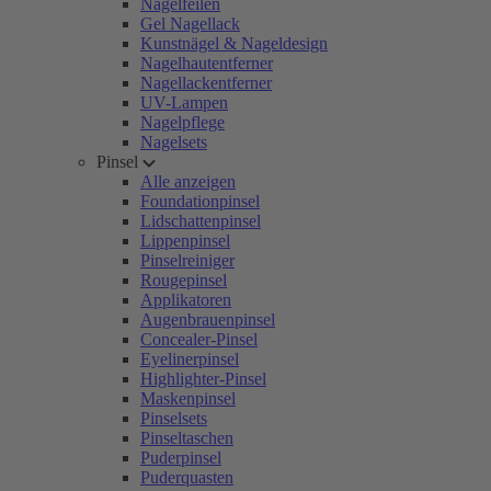
Nagelfeilen
Gel Nagellack
Kunstnägel & Nageldesign
Nagelhautentferner
Nagellackentferner
UV-Lampen
Nagelpflege
Nagelsets
Pinsel
Alle anzeigen
Foundationpinsel
Lidschattenpinsel
Lippenpinsel
Pinselreiniger
Rougepinsel
Applikatoren
Augenbrauenpinsel
Concealer-Pinsel
Eyelinerpinsel
Highlighter-Pinsel
Maskenpinsel
Pinselsets
Pinseltaschen
Puderpinsel
Puderquasten