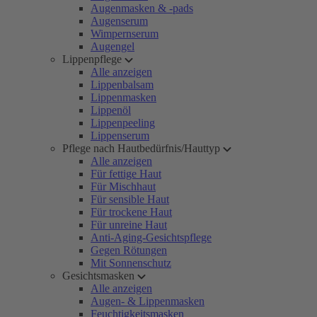
Augenmasken & -pads
Augenserum
Wimpernserum
Augengel
Lippenpflege
Alle anzeigen
Lippenbalsam
Lippenmasken
Lippenöl
Lippenpeeling
Lippenserum
Pflege nach Hautbedürfnis/Hauttyp
Alle anzeigen
Für fettige Haut
Für Mischhaut
Für sensible Haut
Für trockene Haut
Für unreine Haut
Anti-Aging-Gesichtspflege
Gegen Rötungen
Mit Sonnenschutz
Gesichtsmasken
Alle anzeigen
Augen- & Lippenmasken
Feuchtigkeitsmasken