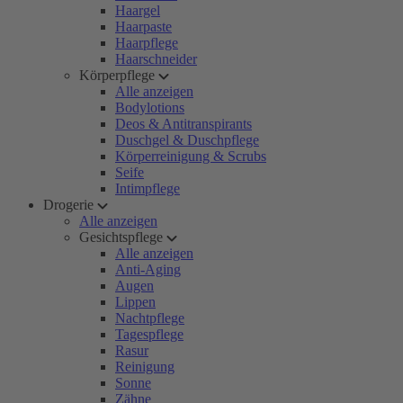
Haargel
Haarpaste
Haarpflege
Haarschneider
Körperpflege
Alle anzeigen
Bodylotions
Deos & Antitranspirants
Duschgel & Duschpflege
Körperreinigung & Scrubs
Seife
Intimpflege
Drogerie
Alle anzeigen
Gesichtspflege
Alle anzeigen
Anti-Aging
Augen
Lippen
Nachtpflege
Tagespflege
Rasur
Reinigung
Sonne
Zähne