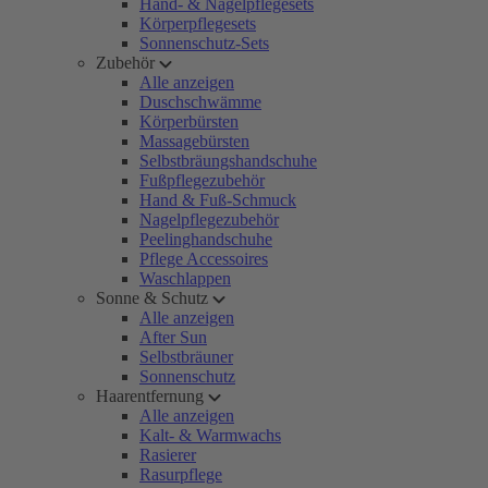
Hand- & Nagelpflegesets
Körperpflegesets
Sonnenschutz-Sets
Zubehör
Alle anzeigen
Duschschwämme
Körperbürsten
Massagebürsten
Selbstbräungshandschuhe
Fußpflegezubehör
Hand & Fuß-Schmuck
Nagelpflegezubehör
Peelinghandschuhe
Pflege Accessoires
Waschlappen
Sonne & Schutz
Alle anzeigen
After Sun
Selbstbräuner
Sonnenschutz
Haarentfernung
Alle anzeigen
Kalt- & Warmwachs
Rasierer
Rasurpflege