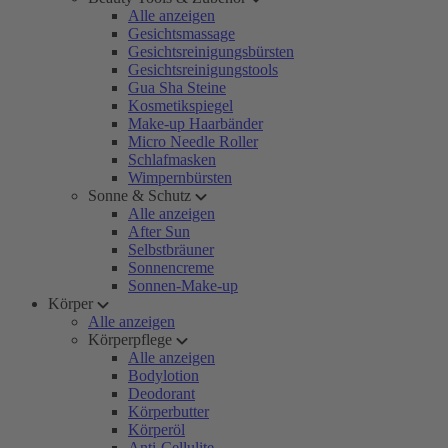
Alle anzeigen
Gesichtsmassage
Gesichtsreinigungsbürsten
Gesichtsreinigungstools
Gua Sha Steine
Kosmetikspiegel
Make-up Haarbänder
Micro Needle Roller
Schlafmasken
Wimpernbürsten
Sonne & Schutz
Alle anzeigen
After Sun
Selbstbräuner
Sonnencreme
Sonnen-Make-up
Körper
Alle anzeigen
Körperpflege
Alle anzeigen
Bodylotion
Deodorant
Körperbutter
Körperöl
Anti-Cellulite