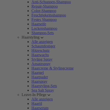
Anti-Schuppen-Shampoo
Repair-Shampoo
Color-Shampoo
Feuchtigkeitsshampoo
Festes Shampoo
Haarseife
Lockenshampoo
Shampoo-Sets
Haarstyling
Alle anzeigen
Schaumfestiger
Hitzeschutz
Haarwachs
Styling Spray
Ansatzspray
Haarcreme & Stylingcreme
Haargel
Haarpuder
Haarspray
Haarstyling-Sets
Sea Salt Spray
Leave-In Pflege
Alle anzeigen
Haaröl
Haarserum