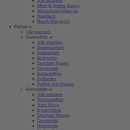
Alle anzeigen
Mists & Setting Sprays
Wasserfestes Make-up
Nagellack
Beach Hair stylen
Parfum
Alle anzeigen
Damendüfte
Alle anzeigen
Damenparfum
Haarparfum
Bodyspray
Duschgel Frauen
Deodorants
Körperpflege
Duftseifen
Parfum Sets Damen
Herrendüfte
Alle anzeigen
Herrenparfum
After Shave
Körperpflege
Duschgel Männer
Deodorants
Herrenseife