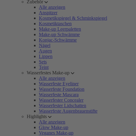
Zubehör
Alle anzeigen
Anspitzer
Kosmetikspiegel & Schminkspiegel
Kosmetiktaschen
Make-up Leerpaletten
Make-up Schwämme
Konjac-Schwämme
Nägel
Augen
Lippen
Sets
Teint
Wasserfestes Make-up
Alle anzeigen
Wasserfeste Eyeliner
Wasserfeste Foundation
Wasserfeste Mascara
Wasserfester Concealer
Wasserfester Lidschatten
Wasserfeste Augenbrauenstifte
Highlights
Alle anzeigen
Glow Make-up
Veganes Make-up