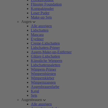
Flüssige Foundation
Kompaktpuder
Loser Puder
Make-up Sets
Augen
Alle anzeigen
Lidschatten
Mascara
Eyeliner
Creme-Lidschatten
Lidschatten-Primer
Augen-Make-up-Entferner
Glitzer-Lidschatten
Künstliche Wimpern
Lidschattenpaletten
Wimpern-Primer
Wimpernbürsten
Wimpernkleber
Wimpernzangen
Augenbrauenfarbe
Kajal
Sets
Augenbrauen
Alle anzeigen