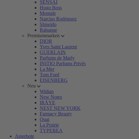
SENSAI
Hugo Boss
Montale
Narciso Rodriguez
Shiseido
Rabanne
Premiummarken
DIOR
Yves Saint Laurent
GUERLAIN
Parfums de Marly
INITIO Parfums Privés
La Mer
Tom Ford
EISENBERG
Neu
Widian
New Notes
IRÄYE
NEST NEW YORK
Farmacy Beauty
Ouai
La Prairie
TYPEBEA
Angebote