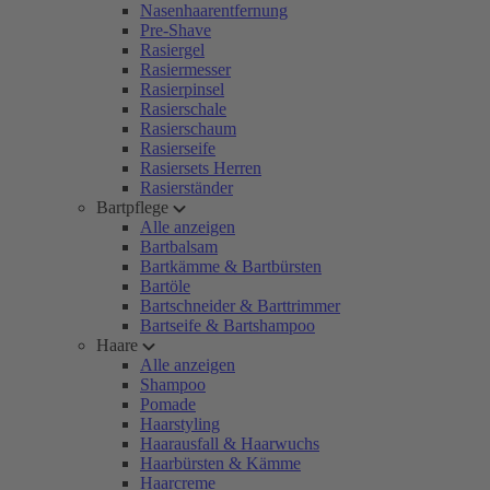
Nasenhaarentfernung
Pre-Shave
Rasiergel
Rasiermesser
Rasierpinsel
Rasierschale
Rasierschaum
Rasierseife
Rasiersets Herren
Rasierständer
Bartpflege
Alle anzeigen
Bartbalsam
Bartkämme & Bartbürsten
Bartöle
Bartschneider & Barttrimmer
Bartseife & Bartshampoo
Haare
Alle anzeigen
Shampoo
Pomade
Haarstyling
Haarausfall & Haarwuchs
Haarbürsten & Kämme
Haarcreme