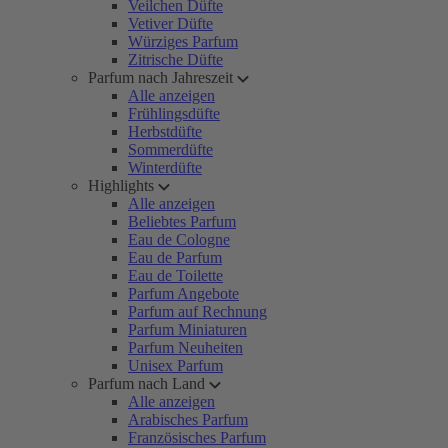
Veilchen Düfte
Vetiver Düfte
Würziges Parfum
Zitrische Düfte
Parfum nach Jahreszeit
Alle anzeigen
Frühlingsdüfte
Herbstdüfte
Sommerdüfte
Winterdüfte
Highlights
Alle anzeigen
Beliebtes Parfum
Eau de Cologne
Eau de Parfum
Eau de Toilette
Parfum Angebote
Parfum auf Rechnung
Parfum Miniaturen
Parfum Neuheiten
Unisex Parfum
Parfum nach Land
Alle anzeigen
Arabisches Parfum
Französisches Parfum