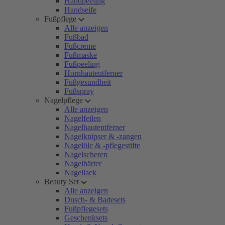
Handpeeling
Handseife
Fußpflege
Alle anzeigen
Fußbad
Fußcreme
Fußmaske
Fußpeeling
Hornhautentferner
Fußgesundheit
Fußspray
Nagelpflege
Alle anzeigen
Nagelfeilen
Nagelhautentferner
Nagelknipser & -zangen
Nagelöle & -pflegestifte
Nagelscheren
Nagelhärter
Nagellack
Beauty Set
Alle anzeigen
Dusch- & Badesets
Fußpflegesets
Geschenksets