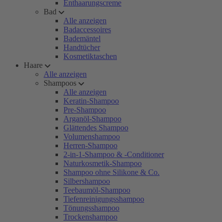
Enthaarungscreme
Bad
Alle anzeigen
Badaccessoires
Bademäntel
Handtücher
Kosmetiktaschen
Haare
Alle anzeigen
Shampoos
Alle anzeigen
Keratin-Shampoo
Pre-Shampoo
Arganöl-Shampoo
Glättendes Shampoo
Volumenshampoo
Herren-Shampoo
2-in-1-Shampoo & -Conditioner
Naturkosmetik-Shampoo
Shampoo ohne Silikone & Co.
Silbershampoo
Teebaumöl-Shampoo
Tiefenreinigungsshampoo
Tönungsshampoo
Trockenshampoo