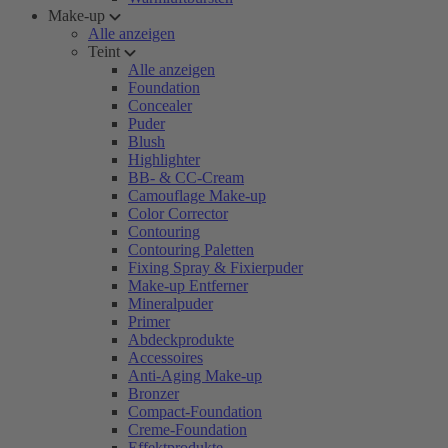
Make-up
Alle anzeigen
Teint
Alle anzeigen
Foundation
Concealer
Puder
Blush
Highlighter
BB- & CC-Cream
Camouflage Make-up
Color Corrector
Contouring
Contouring Paletten
Fixing Spray & Fixierpuder
Make-up Entferner
Mineralpuder
Primer
Abdeckprodukte
Accessoires
Anti-Aging Make-up
Bronzer
Compact-Foundation
Creme-Foundation
Effektprodukte