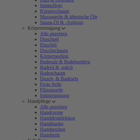
Intimpflege
Körperschaum
Massageöle & ätherische Öle
Sauna-Öl & -Aufguss
Körperreinigung
Alle anzeigen
Duschgel
Duschöl
Duschschaum
Körperpeeling
Badesalz & Badebomben
Badeöl & -milch
Badeschaum
Dusch- & Badesets
Feste Seife
Flüssigseife
Intimreinigung
Handpflege
Alle anzeigen
Handcreme
Handdesinfektion
Handmaske
Handpeeling
Handseife