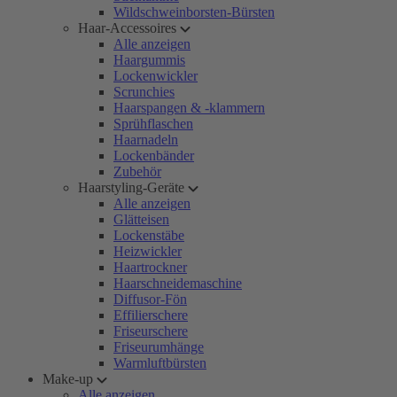
Wildschweinborsten-Bürsten
Haar-Accessoires
Alle anzeigen
Haargummis
Lockenwickler
Scrunchies
Haarspangen & -klammern
Sprühflaschen
Haarnadeln
Lockenbänder
Zubehör
Haarstyling-Geräte
Alle anzeigen
Glätteisen
Lockenstäbe
Heizwickler
Haartrockner
Haarschneidemaschine
Diffusor-Fön
Effilierschere
Friseurschere
Friseurumhänge
Warmluftbürsten
Make-up
Alle anzeigen