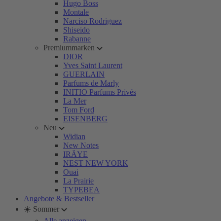
Hugo Boss
Montale
Narciso Rodriguez
Shiseido
Rabanne
Premiummarken
DIOR
Yves Saint Laurent
GUERLAIN
Parfums de Marly
INITIO Parfums Privés
La Mer
Tom Ford
EISENBERG
Neu
Widian
New Notes
IRÄYE
NEST NEW YORK
Ouai
La Prairie
TYPEBEA
Angebote & Bestseller
☀️ Sommer
Alle anzeigen