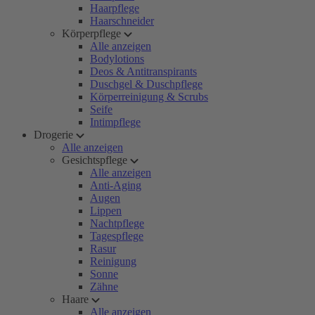
Haarpflege
Haarschneider
Körperpflege
Alle anzeigen
Bodylotions
Deos & Antitranspirants
Duschgel & Duschpflege
Körperreinigung & Scrubs
Seife
Intimpflege
Drogerie
Alle anzeigen
Gesichtspflege
Alle anzeigen
Anti-Aging
Augen
Lippen
Nachtpflege
Tagespflege
Rasur
Reinigung
Sonne
Zähne
Haare
Alle anzeigen