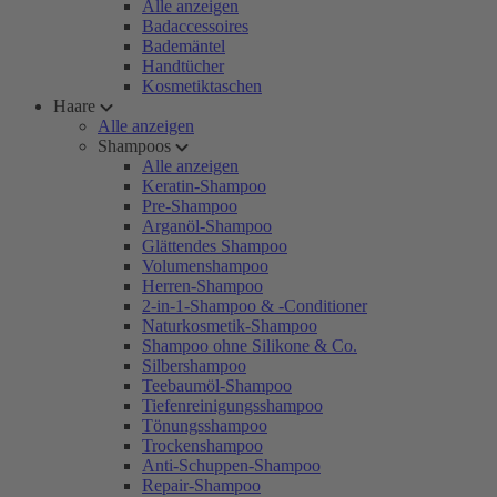
Alle anzeigen
Badaccessoires
Bademäntel
Handtücher
Kosmetiktaschen
Haare
Alle anzeigen
Shampoos
Alle anzeigen
Keratin-Shampoo
Pre-Shampoo
Arganöl-Shampoo
Glättendes Shampoo
Volumenshampoo
Herren-Shampoo
2-in-1-Shampoo & -Conditioner
Naturkosmetik-Shampoo
Shampoo ohne Silikone & Co.
Silbershampoo
Teebaumöl-Shampoo
Tiefenreinigungsshampoo
Tönungsshampoo
Trockenshampoo
Anti-Schuppen-Shampoo
Repair-Shampoo