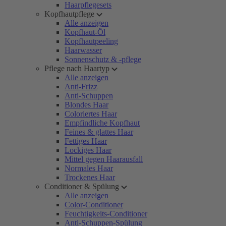
Haarpflegesets
Kopfhautpflege
Alle anzeigen
Kopfhaut-Öl
Kopfhautpeeling
Haarwasser
Sonnenschutz & -pflege
Pflege nach Haartyp
Alle anzeigen
Anti-Frizz
Anti-Schuppen
Blondes Haar
Coloriertes Haar
Empfindliche Kopfhaut
Feines & glattes Haar
Fettiges Haar
Lockiges Haar
Mittel gegen Haarausfall
Normales Haar
Trockenes Haar
Conditioner & Spülung
Alle anzeigen
Color-Conditioner
Feuchtigkeits-Conditioner
Anti-Schuppen-Spülung