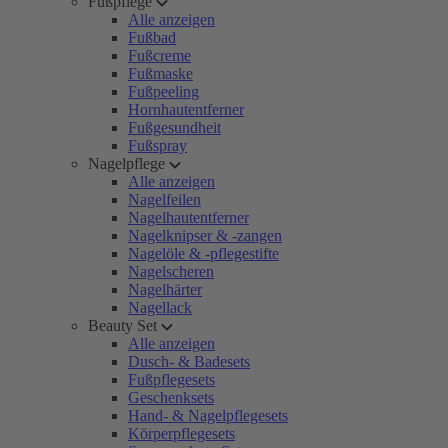
Fußpflege
Alle anzeigen
Fußbad
Fußcreme
Fußmaske
Fußpeeling
Hornhautentferner
Fußgesundheit
Fußspray
Nagelpflege
Alle anzeigen
Nagelfeilen
Nagelhautentferner
Nagelknipser & -zangen
Nagelöle & -pflegestifte
Nagelscheren
Nagelhärter
Nagellack
Beauty Set
Alle anzeigen
Dusch- & Badesets
Fußpflegesets
Geschenksets
Hand- & Nagelpflegesets
Körperpflegesets