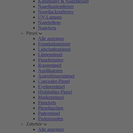
Kunstnägel & Nageldesign
Nagelhautentferner
Nagellackentferner
UV-Lampen
Nagelpflege
Nagelsets
Pinsel
Alle anzeigen
Foundationpinsel
Lidschattenpinsel
Lippenpinsel
Pinselreiniger
Rougepinsel
Applikatoren
Augenbrauenpinsel
Concealer-Pinsel
Eyelinerpinsel
Highlighter-Pinsel
Maskenpinsel
Pinselsets
Pinseltaschen
Puderpinsel
Puderquasten
Zubehör
Alle anzeigen