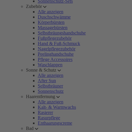
Sonnenschutz-Sets
Zubehör
Alle anzeigen
Duschschwämme
Körperbürsten
Massagebürsten
Selbstbräungshandschuhe
Fußpflegezubehör
Hand & Fuß-Schmuck
Nagelpflegezubehör
Peelinghandschuhe
Pflege Accessoires
Waschlappen
Sonne & Schutz
Alle anzeigen
After Sun
Selbstbräuner
Sonnenschutz
Haarentfernung
Alle anzeigen
Kalt- & Warmwachs
Rasierer
Rasurpflege
Enthaarungscreme
Bad