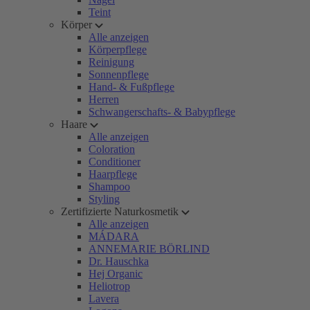
Teint
Körper
Alle anzeigen
Körperpflege
Reinigung
Sonnenpflege
Hand- & Fußpflege
Herren
Schwangerschafts- & Babypflege
Haare
Alle anzeigen
Coloration
Conditioner
Haarpflege
Shampoo
Styling
Zertifizierte Naturkosmetik
Alle anzeigen
MÁDARA
ANNEMARIE BÖRLIND
Dr. Hauschka
Hej Organic
Heliotrop
Lavera