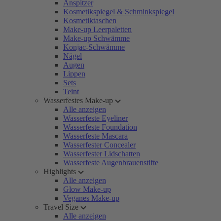
Anspitzer
Kosmetikspiegel & Schminkspiegel
Kosmetiktaschen
Make-up Leerpaletten
Make-up Schwämme
Konjac-Schwämme
Nägel
Augen
Lippen
Sets
Teint
Wasserfestes Make-up
Alle anzeigen
Wasserfeste Eyeliner
Wasserfeste Foundation
Wasserfeste Mascara
Wasserfester Concealer
Wasserfester Lidschatten
Wasserfeste Augenbrauenstifte
Highlights
Alle anzeigen
Glow Make-up
Veganes Make-up
Travel Size
Alle anzeigen