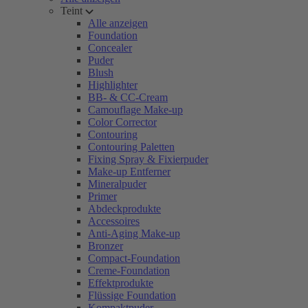
Teint
Alle anzeigen
Foundation
Concealer
Puder
Blush
Highlighter
BB- & CC-Cream
Camouflage Make-up
Color Corrector
Contouring
Contouring Paletten
Fixing Spray & Fixierpuder
Make-up Entferner
Mineralpuder
Primer
Abdeckprodukte
Accessoires
Anti-Aging Make-up
Bronzer
Compact-Foundation
Creme-Foundation
Effektprodukte
Flüssige Foundation
Kompaktpuder