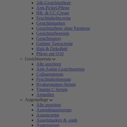
24h-Gesichtspflege
Anti-Pickel-Pflege
BB- & CC-Cream
Feuchtigkeitscreme
Gesichtsmasken
Gesichtspflege ohne Parabene
Gesichtspflegesets
Gesichtsspray
Getönte Tagescreme
Hals & Dekolleté
Pflege mit Q10
Gesichtsserum
Alle anzeigen
Anti-Aging-Gesichtsserum
Collagenserum
Feuchtigkeitsserum
Hyaluronsäure-Serum
Vitamin C Serum
Ampullen
Augenpflege
Alle anzeigen
Augenbrauenserum
Augencreme
Augenmasken & -pads
Augenserum