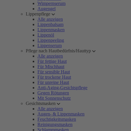
Wimpernserum
Augengel
Lippenpflege
Alle anzeigen
Lippenbalsam
Lippenmasken
Lippenöl
Lippenpeeling
Lippenserum
Pflege nach Hautbedürfnis/Hauttyp
Alle anzeigen
Für fettige Haut
Für Mischhaut
Für sensible Haut
Für trockene Haut
Für unreine Haut
Anti-Aging-Gesichtspflege
Gegen Rötungen
Mit Sonnenschutz
Gesichtsmasken
Alle anzeigen
Augen- & Lippenmasken
Feuchtigkeitsmasken
Reinigungsmasken
Schlammmasken