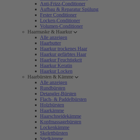
Anti-Frizz-Conditioner
Aufbau & Reparatur Spülung
Fester Conditioner
Locken-Conditioner
Volumen-Conditioner
Haarmaske & Haarkur
Alle anzeigen
Haarbutter
Haarkur trockenes Haar
Haarkur gefärbtes Haar
Haarkur Feuchtigkeit
Haarkur Keratin
Haarkur Locken
Haarbürsten & Kämme
Alle anzeigen
Rundbürsten
Detangler-Bürsten
Flach- & Paddelbürsten
Holzbürsten
Haarkämme
Haarschneidekämme
Kopfmassagebürsten
Lockenkämme
Skelettbürsten
Stielkämme