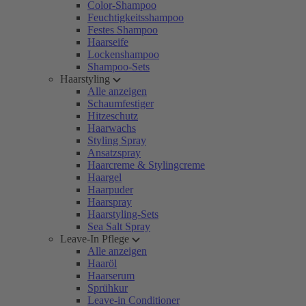
Color-Shampoo
Feuchtigkeitsshampoo
Festes Shampoo
Haarseife
Lockenshampoo
Shampoo-Sets
Haarstyling
Alle anzeigen
Schaumfestiger
Hitzeschutz
Haarwachs
Styling Spray
Ansatzspray
Haarcreme & Stylingcreme
Haargel
Haarpuder
Haarspray
Haarstyling-Sets
Sea Salt Spray
Leave-In Pflege
Alle anzeigen
Haaröl
Haarserum
Sprühkur
Leave-in Conditioner