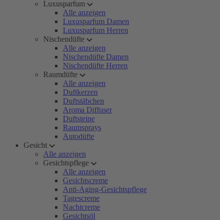
Luxusparfum
Alle anzeigen
Luxusparfum Damen
Luxusparfum Herren
Nischendüfte
Alle anzeigen
Nischendüfte Damen
Nischendüfte Herren
Raumdüfte
Alle anzeigen
Duftkerzen
Duftstäbchen
Aroma Diffuser
Duftsteine
Raumsprays
Autodüfte
Gesicht
Alle anzeigen
Gesichtspflege
Alle anzeigen
Gesichtscreme
Anti-Aging-Gesichtspflege
Tagescreme
Nachtcreme
Gesichtsöl