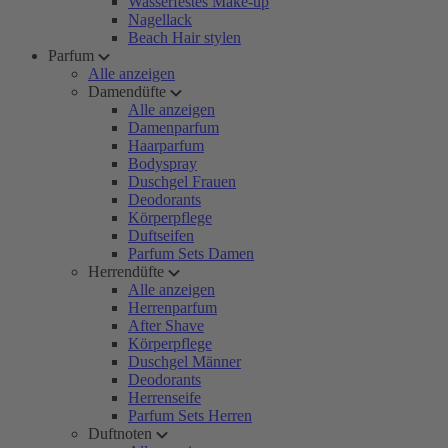
Wasserfestes Make-up
Nagellack
Beach Hair stylen
Parfum
Alle anzeigen
Damendüfte
Alle anzeigen
Damenparfum
Haarparfum
Bodyspray
Duschgel Frauen
Deodorants
Körperpflege
Duftseifen
Parfum Sets Damen
Herrendüfte
Alle anzeigen
Herrenparfum
After Shave
Körperpflege
Duschgel Männer
Deodorants
Herrenseife
Parfum Sets Herren
Duftnoten