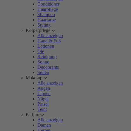
Conditioner
Haarpflege
Shampoo
Haarfarbe
Styling
Körperpflege
Alle anzeigen
Hand & Fuß
Lotionen
Öle
Reinigung
Sonne
Deodorants
Seifen
Make-up
Alle anzeigen
Augen
Lippen
Nägel
Pinsel
Teint
Parfum
Alle anzeigen
Damen
Herren