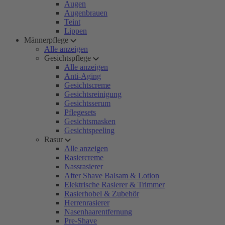
Augen
Augenbrauen
Teint
Lippen
Männerpflege
Alle anzeigen
Gesichtspflege
Alle anzeigen
Anti-Aging
Gesichtscreme
Gesichtsreinigung
Gesichtsserum
Pflegesets
Gesichtsmasken
Gesichtspeeling
Rasur
Alle anzeigen
Rasiercreme
Nassrasierer
After Shave Balsam & Lotion
Elektrische Rasierer & Trimmer
Rasierhobel & Zubehör
Herrenrasierer
Nasenhaarentfernung
Pre-Shave