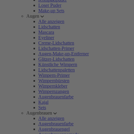
Loser Puder
Make-up Sets
Augen
Alle anzeigen
Lidschatten
Mascara
Eyeliner
Creme-Lidschatten
Lidschatten-Primer
Augen-Make-up-Entferner
Glitzer-Lidschatten
Künstliche Wimpern
Lidschattenpaletten
Wimpern-Primer
Wimpernbürsten
Wimpernkleber
Wimpernzangen
Augenbrauenfarbe
Kajal
Sets
Augenbrauen
Alle anzeigen
Augenbrauenfarbe
Augenbrauengel