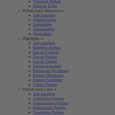
Würziges Parfum
Zitrische Düfte
Parfum nach Jahreszeit
Alle anzeigen
Frühlingsdüfte
Herbstdüfte
Sommerdüfte
Winterdüfte
Highlights
Alle anzeigen
Beliebtes Parfum
Eau de Cologne
Eau de Parfum
Eau de Toilette
Parfum Angebote
Parfum auf Rechnung
Parfum Miniaturen
Parfum Neuheiten
Unisex Parfum
Parfum nach Land
Alle anzeigen
Arabisches Parfum
Französisches Parfum
Italienisches Parfum
Spanisches Parfum