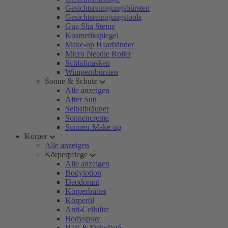
Gesichtsreinigungsbürsten
Gesichtsreinigungstools
Gua Sha Steine
Kosmetikspiegel
Make-up Haarbänder
Micro Needle Roller
Schlafmasken
Wimpernbürsten
Sonne & Schutz
Alle anzeigen
After Sun
Selbstbräuner
Sonnencreme
Sonnen-Make-up
Körper
Alle anzeigen
Körperpflege
Alle anzeigen
Bodylotion
Deodorant
Körperbutter
Körperöl
Anti-Cellulite
Bodyspray
Hals & Dekolleté