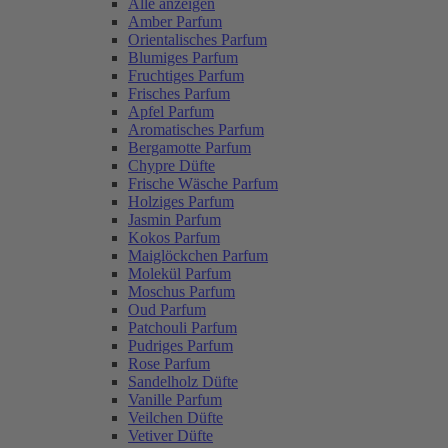
Alle anzeigen
Amber Parfum
Orientalisches Parfum
Blumiges Parfum
Fruchtiges Parfum
Frisches Parfum
Apfel Parfum
Aromatisches Parfum
Bergamotte Parfum
Chypre Düfte
Frische Wäsche Parfum
Holziges Parfum
Jasmin Parfum
Kokos Parfum
Maiglöckchen Parfum
Molekül Parfum
Moschus Parfum
Oud Parfum
Patchouli Parfum
Pudriges Parfum
Rose Parfum
Sandelholz Düfte
Vanille Parfum
Veilchen Düfte
Vetiver Düfte