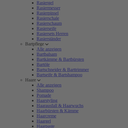
Rasiergel
Rasiermesser
Rasierpinsel
Rasierschale
Rasierschaum
Rasierseife
Rasiersets Herren
Rasierständer
Bartpflege
Alle anzeigen
Bartbalsam
Bartkämme & Bartbürsten
Bartöle
Bartschneider & Barttrimmer
Bartseife & Bartshampoo
Haare
Alle anzeigen
Shampoo
Pomade
Haarstyling
Haarausfall & Haarwuchs
Haarbürsten & Kämme
Haarcreme
Haargel
Haarpaste