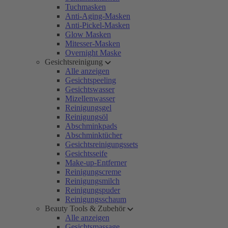
Tuchmasken
Anti-Aging-Masken
Anti-Pickel-Masken
Glow Masken
Mitesser-Masken
Overnight Maske
Gesichtsreinigung
Alle anzeigen
Gesichtspeeling
Gesichtswasser
Mizellenwasser
Reinigungsgel
Reinigungsöl
Abschminkpads
Abschminktücher
Gesichtsreinigungssets
Gesichtsseife
Make-up-Entferner
Reinigungscreme
Reinigungsmilch
Reinigungspuder
Reinigungsschaum
Beauty Tools & Zubehör
Alle anzeigen
Gesichtsmassage