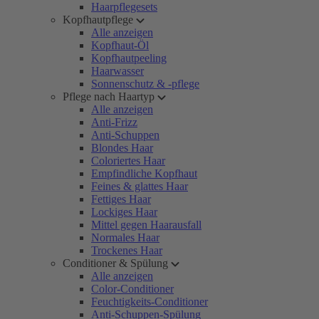
Haarpflegesets
Kopfhautpflege
Alle anzeigen
Kopfhaut-Öl
Kopfhautpeeling
Haarwasser
Sonnenschutz & -pflege
Pflege nach Haartyp
Alle anzeigen
Anti-Frizz
Anti-Schuppen
Blondes Haar
Coloriertes Haar
Empfindliche Kopfhaut
Feines & glattes Haar
Fettiges Haar
Lockiges Haar
Mittel gegen Haarausfall
Normales Haar
Trockenes Haar
Conditioner & Spülung
Alle anzeigen
Color-Conditioner
Feuchtigkeits-Conditioner
Anti-Schuppen-Spülung