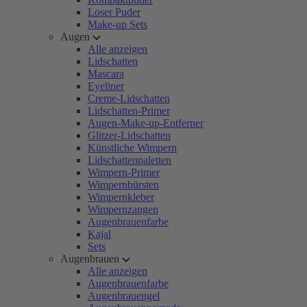
Loser Puder
Make-up Sets
Augen
Alle anzeigen
Lidschatten
Mascara
Eyeliner
Creme-Lidschatten
Lidschatten-Primer
Augen-Make-up-Entferner
Glitzer-Lidschatten
Künstliche Wimpern
Lidschattenpaletten
Wimpern-Primer
Wimpernbürsten
Wimpernkleber
Wimpernzangen
Augenbrauenfarbe
Kajal
Sets
Augenbrauen
Alle anzeigen
Augenbrauenfarbe
Augenbrauengel