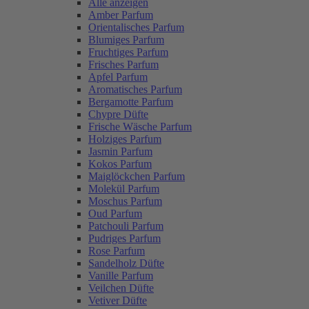
Alle anzeigen
Amber Parfum
Orientalisches Parfum
Blumiges Parfum
Fruchtiges Parfum
Frisches Parfum
Apfel Parfum
Aromatisches Parfum
Bergamotte Parfum
Chypre Düfte
Frische Wäsche Parfum
Holziges Parfum
Jasmin Parfum
Kokos Parfum
Maiglöckchen Parfum
Molekül Parfum
Moschus Parfum
Oud Parfum
Patchouli Parfum
Pudriges Parfum
Rose Parfum
Sandelholz Düfte
Vanille Parfum
Veilchen Düfte
Vetiver Düfte