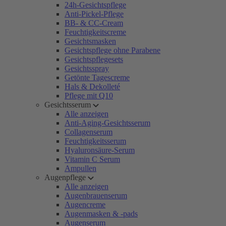
24h-Gesichtspflege
Anti-Pickel-Pflege
BB- & CC-Cream
Feuchtigkeitscreme
Gesichtsmasken
Gesichtspflege ohne Parabene
Gesichtspflegesets
Gesichtsspray
Getönte Tagescreme
Hals & Dekolleté
Pflege mit Q10
Gesichtsserum
Alle anzeigen
Anti-Aging-Gesichtsserum
Collagenserum
Feuchtigkeitsserum
Hyaluronsäure-Serum
Vitamin C Serum
Ampullen
Augenpflege
Alle anzeigen
Augenbrauenserum
Augencreme
Augenmasken & -pads
Augenserum