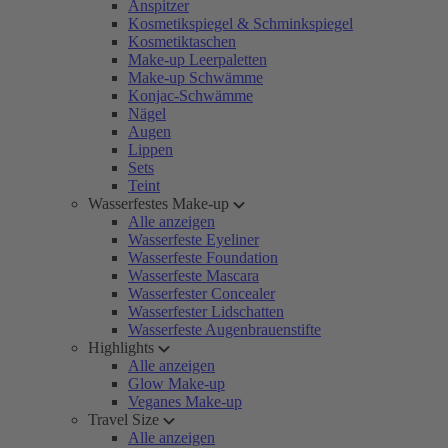
Anspitzer
Kosmetikspiegel & Schminkspiegel
Kosmetiktaschen
Make-up Leerpaletten
Make-up Schwämme
Konjac-Schwämme
Nägel
Augen
Lippen
Sets
Teint
Wasserfestes Make-up
Alle anzeigen
Wasserfeste Eyeliner
Wasserfeste Foundation
Wasserfeste Mascara
Wasserfester Concealer
Wasserfester Lidschatten
Wasserfeste Augenbrauenstifte
Highlights
Alle anzeigen
Glow Make-up
Veganes Make-up
Travel Size
Alle anzeigen