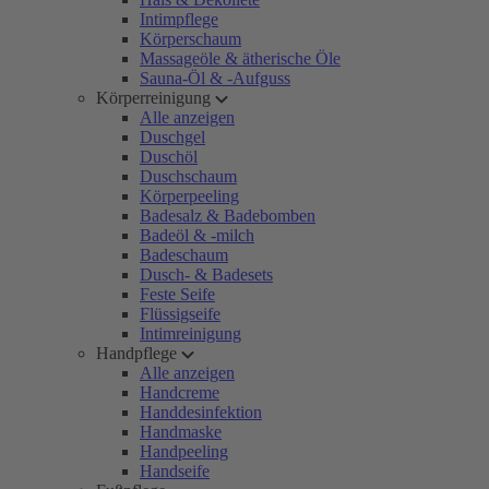
Intimpflege
Körperschaum
Massageöle & ätherische Öle
Sauna-Öl & -Aufguss
Körperreinigung
Alle anzeigen
Duschgel
Duschöl
Duschschaum
Körperpeeling
Badesalz & Badebomben
Badeöl & -milch
Badeschaum
Dusch- & Badesets
Feste Seife
Flüssigseife
Intimreinigung
Handpflege
Alle anzeigen
Handcreme
Handdesinfektion
Handmaske
Handpeeling
Handseife