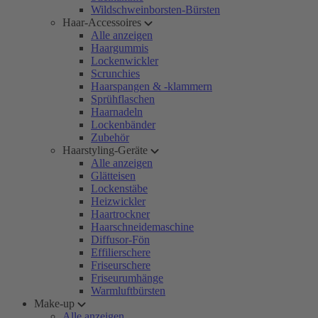
Wildschweinborsten-Bürsten
Haar-Accessoires
Alle anzeigen
Haargummis
Lockenwickler
Scrunchies
Haarspangen & -klammern
Sprühflaschen
Haarnadeln
Lockenbänder
Zubehör
Haarstyling-Geräte
Alle anzeigen
Glätteisen
Lockenstäbe
Heizwickler
Haartrockner
Haarschneidemaschine
Diffusor-Fön
Effilierschere
Friseurschere
Friseurumhänge
Warmluftbürsten
Make-up
Alle anzeigen