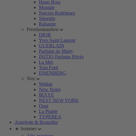
Hugo Boss
Montale
Narciso Rodriguez
Shiseido
Rabanne
Premiummarken
DIOR
Yves Saint Laurent
GUERLAIN
Parfums de Marly
INITIO Parfums Privés
La Mer
Tom Ford
EISENBERG
Neu
Widian
New Notes
IRÄYE
NEST NEW YORK
Ouai
La Prairie
TYPEBEA
Angebote & Bestseller
☀️ Sommer
Alle anzeigen