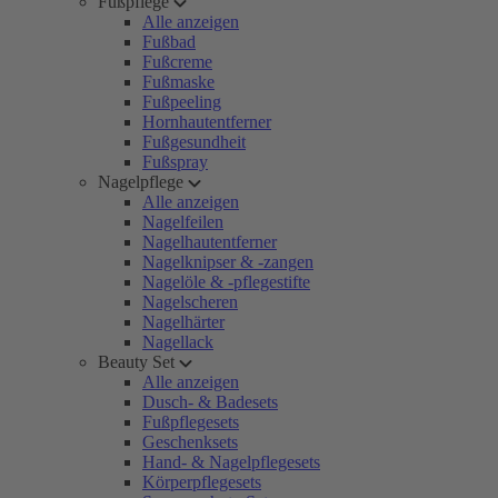
Fußpflege
Alle anzeigen
Fußbad
Fußcreme
Fußmaske
Fußpeeling
Hornhautentferner
Fußgesundheit
Fußspray
Nagelpflege
Alle anzeigen
Nagelfeilen
Nagelhautentferner
Nagelknipser & -zangen
Nagelöle & -pflegestifte
Nagelscheren
Nagelhärter
Nagellack
Beauty Set
Alle anzeigen
Dusch- & Badesets
Fußpflegesets
Geschenksets
Hand- & Nagelpflegesets
Körperpflegesets