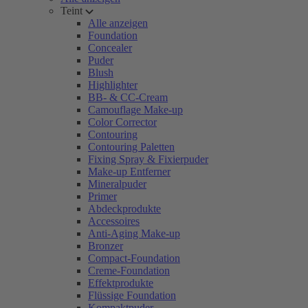
Teint
Alle anzeigen
Foundation
Concealer
Puder
Blush
Highlighter
BB- & CC-Cream
Camouflage Make-up
Color Corrector
Contouring
Contouring Paletten
Fixing Spray & Fixierpuder
Make-up Entferner
Mineralpuder
Primer
Abdeckprodukte
Accessoires
Anti-Aging Make-up
Bronzer
Compact-Foundation
Creme-Foundation
Effektprodukte
Flüssige Foundation
Kompaktpuder