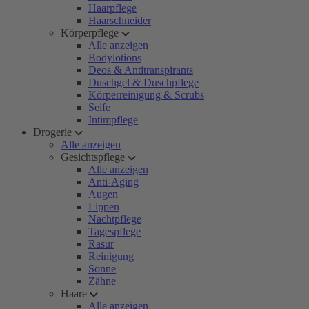
Haarpflege
Haarschneider
Körperpflege
Alle anzeigen
Bodylotions
Deos & Antitranspirants
Duschgel & Duschpflege
Körperreinigung & Scrubs
Seife
Intimpflege
Drogerie
Alle anzeigen
Gesichtspflege
Alle anzeigen
Anti-Aging
Augen
Lippen
Nachtpflege
Tagespflege
Rasur
Reinigung
Sonne
Zähne
Haare
Alle anzeigen