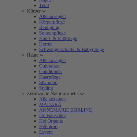
Teint
Körper
Alle anzeigen
Körperpflege
Reinigung
Sonnenpflege
Hand- & Fußpflege
Herren
Schwangerschafts- & Babypflege
Haare
Alle anzeigen
Coloration
Conditioner
Haarpflege
Shampoo
Styling
Zertifizierte Naturkosmetik
Alle anzeigen
MÁDARA
ANNEMARIE BÖRLIND
Dr. Hauschka
Hej Organic
Heliotrop
Lavera