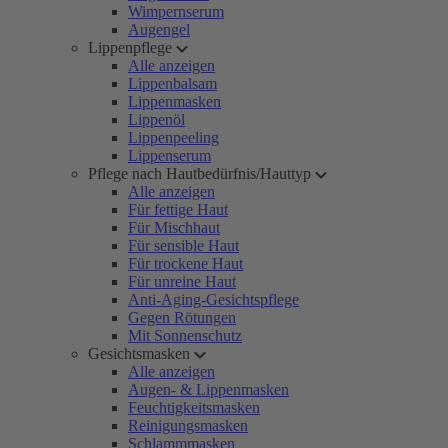
Wimpernserum
Augengel
Lippenpflege
Alle anzeigen
Lippenbalsam
Lippenmasken
Lippenöl
Lippenpeeling
Lippenserum
Pflege nach Hautbedürfnis/Hauttyp
Alle anzeigen
Für fettige Haut
Für Mischhaut
Für sensible Haut
Für trockene Haut
Für unreine Haut
Anti-Aging-Gesichtspflege
Gegen Rötungen
Mit Sonnenschutz
Gesichtsmasken
Alle anzeigen
Augen- & Lippenmasken
Feuchtigkeitsmasken
Reinigungsmasken
Schlammmasken