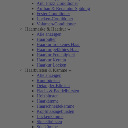
Anti-Frizz-Conditioner
Aufbau & Reparatur Spülung
Fester Conditioner
Locken-Conditioner
Volumen-Conditioner
Haarmaske & Haarkur
Alle anzeigen
Haarbutter
Haarkur trockenes Haar
Haarkur gefärbtes Haar
Haarkur Feuchtigkeit
Haarkur Keratin
Haarkur Locken
Haarbürsten & Kämme
Alle anzeigen
Rundbürsten
Detangler-Bürsten
Flach- & Paddelbürsten
Holzbürsten
Haarkämme
Haarschneidekämme
Kopfmassagebürsten
Lockenkämme
Skelettbürsten
Stielkämme