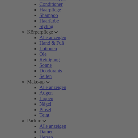
Conditioner
Haarpflege
Shampoo
Haarfarbe
Styling
Körperpflege
Alle anzeigen
Hand & Fuß
Lotionen
Öle
Reinigung
Sonne
Deodorants
Seifen
Make-up
Alle anzeigen
Augen
Lippen
Nägel
Pinsel
Teint
Parfum
Alle anzeigen
Damen
Herren