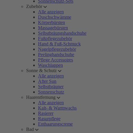
Sonnenschutz-Sets
Zubehör
Alle anzeigen
Duschschwämme
Körperbürsten
Massagebürsten
Selbstbräungshandschuhe
Fußpflegezubehör
Hand & Fuß-Schmuck
Nagelpflegezubehör
Peelinghandschuhe
Pflege Accessoires
Waschlappen
Sonne & Schutz
Alle anzeigen
After Sun
Selbstbräuner
Sonnenschutz
Haarentfernung
Alle anzeigen
Kalt- & Warmwachs
Rasierer
Rasurpflege
Enthaarungscreme
Bad