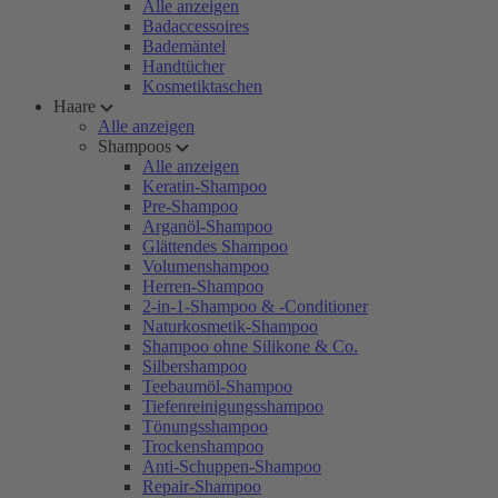
Alle anzeigen
Badaccessoires
Bademäntel
Handtücher
Kosmetiktaschen
Haare
Alle anzeigen
Shampoos
Alle anzeigen
Keratin-Shampoo
Pre-Shampoo
Arganöl-Shampoo
Glättendes Shampoo
Volumenshampoo
Herren-Shampoo
2-in-1-Shampoo & -Conditioner
Naturkosmetik-Shampoo
Shampoo ohne Silikone & Co.
Silbershampoo
Teebaumöl-Shampoo
Tiefenreinigungsshampoo
Tönungsshampoo
Trockenshampoo
Anti-Schuppen-Shampoo
Repair-Shampoo