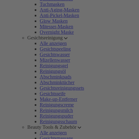
Tuchmasken
Anti-Aging-Masken
Anti-Pickel-Masken
Glow Masken
Mitesser-Masken
Overnight Maske
Gesichtsreinigung
Alle anzeigen
Gesichtspeeling
Gesichtswasser
Mizellenwasser
Reinigungsgel
Reinigungsöl
Abschminkpads
Abschminktücher
Gesichtsreinigungssets
Gesichtsseife
Make-up-Entferner
Reinigungscreme
Reinigungsmilch
Reinigungspuder
Reinigungsschaum
Beauty Tools & Zubehör
Alle anzeigen
Gesichtsmassage