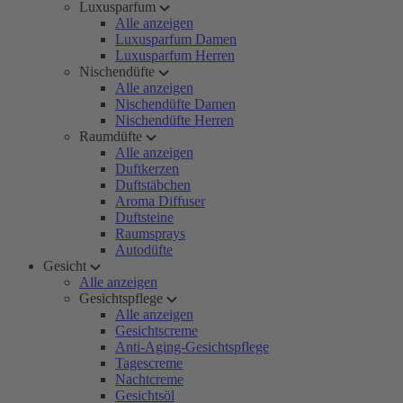
Luxusparfum
Alle anzeigen
Luxusparfum Damen
Luxusparfum Herren
Nischendüfte
Alle anzeigen
Nischendüfte Damen
Nischendüfte Herren
Raumdüfte
Alle anzeigen
Duftkerzen
Duftstäbchen
Aroma Diffuser
Duftsteine
Raumsprays
Autodüfte
Gesicht
Alle anzeigen
Gesichtspflege
Alle anzeigen
Gesichtscreme
Anti-Aging-Gesichtspflege
Tagescreme
Nachtcreme
Gesichtsöl