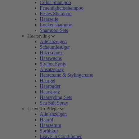
Color-Shampoo
Feuchtigkeitsshampoo
Festes Shampoo
Haarseife
Lockenshampoo
Shampoo-Sets
Haarstyling
Alle anzeigen
Schaumfestiger
Hitzeschutz
Haarwachs
Styling Spray
Ansatzspray
Haarcreme & Stylingcreme
Haargel
Haarpuder
Haarspray
Haarstyling-Sets
Sea Salt Spray
Leave-In Pflege
Alle anzeigen
Haaröl
Haarserum
Sprühkur
Leave-in Conditioner