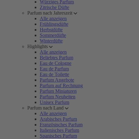
Würziges Parfum
Zitrische Düfte
Parfum nach Jahreszeit
Alle anzeigen
Frühlingsdüfte
Herbstdüfte
Sommerdüfte
Winterdüfte
Highlights
Alle anzeigen
Beliebtes Parfum
Eau de Cologne
Eau de Parfum
Eau de Toilette
Parfum Angebote
Parfum auf Rechnung
Parfum Miniaturen
Parfum Neuheiten
Unisex Parfum
Parfum nach Land
Alle anzeigen
Arabisches Parfum
Französisches Parfum
Italienisches Parfum
Spanisches Parfum