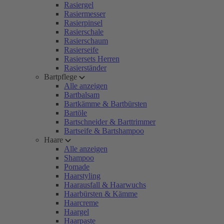
Rasiergel
Rasiermesser
Rasierpinsel
Rasierschale
Rasierschaum
Rasierseife
Rasiersets Herren
Rasierständer
Bartpflege
Alle anzeigen
Bartbalsam
Bartkämme & Bartbürsten
Bartöle
Bartschneider & Barttrimmer
Bartseife & Bartshampoo
Haare
Alle anzeigen
Shampoo
Pomade
Haarstyling
Haarausfall & Haarwuchs
Haarbürsten & Kämme
Haarcreme
Haargel
Haarpaste