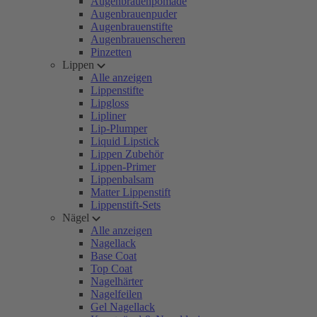
Augenbrauenpomade
Augenbrauenpuder
Augenbrauenstifte
Augenbrauenscheren
Pinzetten
Lippen
Alle anzeigen
Lippenstifte
Lipgloss
Lipliner
Lip-Plumper
Liquid Lipstick
Lippen Zubehör
Lippen-Primer
Lippenbalsam
Matter Lippenstift
Lippenstift-Sets
Nägel
Alle anzeigen
Nagellack
Base Coat
Top Coat
Nagelhärter
Nagelfeilen
Gel Nagellack