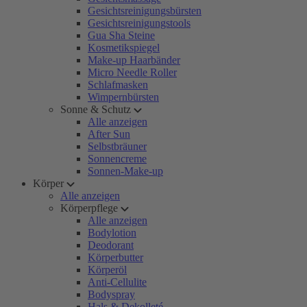
Gesichtsreinigungsbürsten
Gesichtsreinigungstools
Gua Sha Steine
Kosmetikspiegel
Make-up Haarbänder
Micro Needle Roller
Schlafmasken
Wimpernbürsten
Sonne & Schutz
Alle anzeigen
After Sun
Selbstbräuner
Sonnencreme
Sonnen-Make-up
Körper
Alle anzeigen
Körperpflege
Alle anzeigen
Bodylotion
Deodorant
Körperbutter
Körperöl
Anti-Cellulite
Bodyspray
Hals & Dekolleté