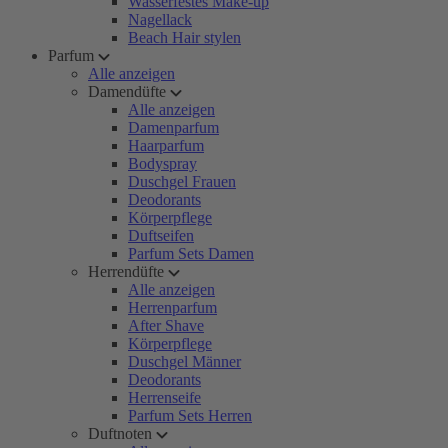
Wasserfestes Make-up
Nagellack
Beach Hair stylen
Parfum
Alle anzeigen
Damendüfte
Alle anzeigen
Damenparfum
Haarparfum
Bodyspray
Duschgel Frauen
Deodorants
Körperpflege
Duftseifen
Parfum Sets Damen
Herrendüfte
Alle anzeigen
Herrenparfum
After Shave
Körperpflege
Duschgel Männer
Deodorants
Herrenseife
Parfum Sets Herren
Duftnoten