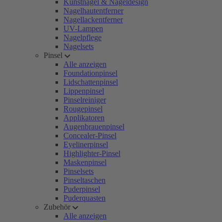
Kunstnägel & Nageldesign
Nagelhautentferner
Nagellackentferner
UV-Lampen
Nagelpflege
Nagelsets
Pinsel
Alle anzeigen
Foundationpinsel
Lidschattenpinsel
Lippenpinsel
Pinselreiniger
Rougepinsel
Applikatoren
Augenbrauenpinsel
Concealer-Pinsel
Eyelinerpinsel
Highlighter-Pinsel
Maskenpinsel
Pinselsets
Pinseltaschen
Puderpinsel
Puderquasten
Zubehör
Alle anzeigen