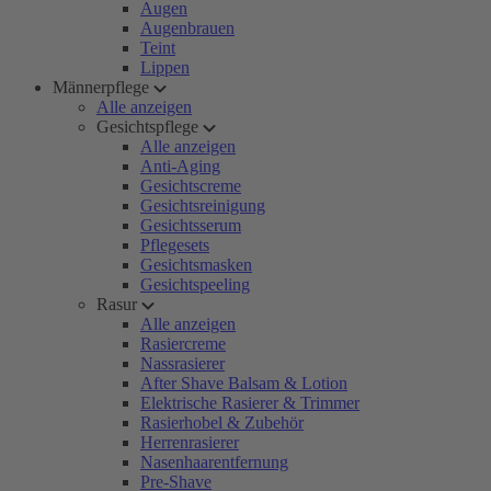
Augen
Augenbrauen
Teint
Lippen
Männerpflege
Alle anzeigen
Gesichtspflege
Alle anzeigen
Anti-Aging
Gesichtscreme
Gesichtsreinigung
Gesichtsserum
Pflegesets
Gesichtsmasken
Gesichtspeeling
Rasur
Alle anzeigen
Rasiercreme
Nassrasierer
After Shave Balsam & Lotion
Elektrische Rasierer & Trimmer
Rasierhobel & Zubehör
Herrenrasierer
Nasenhaarentfernung
Pre-Shave