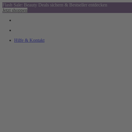
Flash Sale: Beauty Deals sichern & Bestseller entdecken
Jetzt shoppen
Hilfe & Kontakt