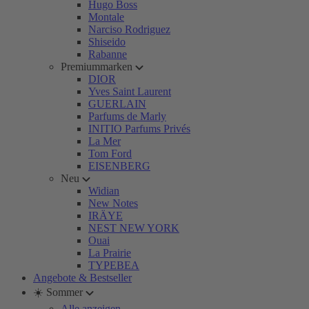
Hugo Boss
Montale
Narciso Rodriguez
Shiseido
Rabanne
Premiummarken
DIOR
Yves Saint Laurent
GUERLAIN
Parfums de Marly
INITIO Parfums Privés
La Mer
Tom Ford
EISENBERG
Neu
Widian
New Notes
IRÄYE
NEST NEW YORK
Ouai
La Prairie
TYPEBEA
Angebote & Bestseller
☀️ Sommer
Alle anzeigen