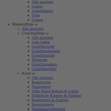
Alle anzeigen
Augen
Augenbrauen
Teint
Lippen
Männerpflege
Alle anzeigen
Gesichtspflege
Alle anzeigen
Anti-Aging
Gesichtscreme
Gesichtsreinigung
Gesichtsserum
Pflegesets
Gesichtsmasken
Gesichtspeeling
Rasur
Alle anzeigen
Rasiercreme
Nassrasierer
After Shave Balsam & Lotion
Elektrische Rasierer & Trimmer
Rasierhobel & Zubehör
Herrenrasierer
Nasenhaarentfernung