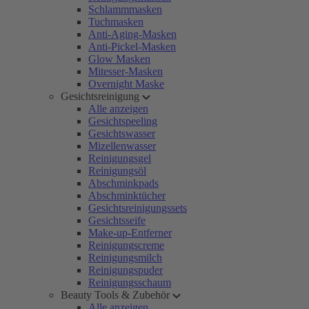
Schlammmasken
Tuchmasken
Anti-Aging-Masken
Anti-Pickel-Masken
Glow Masken
Mitesser-Masken
Overnight Maske
Gesichtsreinigung
Alle anzeigen
Gesichtspeeling
Gesichtswasser
Mizellenwasser
Reinigungsgel
Reinigungsöl
Abschminkpads
Abschminktücher
Gesichtsreinigungssets
Gesichtsseife
Make-up-Entferner
Reinigungscreme
Reinigungsmilch
Reinigungspuder
Reinigungsschaum
Beauty Tools & Zubehör
Alle anzeigen