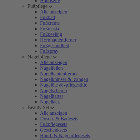
Handseife
Fußpflege
Alle anzeigen
Fußbad
Fußcreme
Fußmaske
Fußpeeling
Hornhautentferner
Fußgesundheit
Fußspray
Nagelpflege
Alle anzeigen
Nagelfeilen
Nagelhautentferner
Nagelknipser & -zangen
Nagelöle & -pflegestifte
Nagelscheren
Nagelhärter
Nagellack
Beauty Set
Alle anzeigen
Dusch- & Badesets
Fußpflegesets
Geschenksets
Hand- & Nagelpflegesets