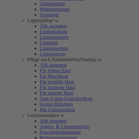
Augenserum
Wimpernserum
Augengel
Lippenpflege
Alle anzeigen
Lippenbalsam
Lippenmasken
Lippenöl
Lippenpeeling
Lippenserum
Pflege nach Hautbedürfnis/Hauttyp
Alle anzeigen
Für fettige Haut
Für Mischhaut
Für sensible Haut
Für trockene Haut
Für unreine Haut
Anti-Aging-Gesichtspflege
Gegen Rötungen
Mit Sonnenschutz
Gesichtsmasken
Alle anzeigen
Augen- & Lippenmasken
Feuchtigkeitsmasken
Reinigungsmasken