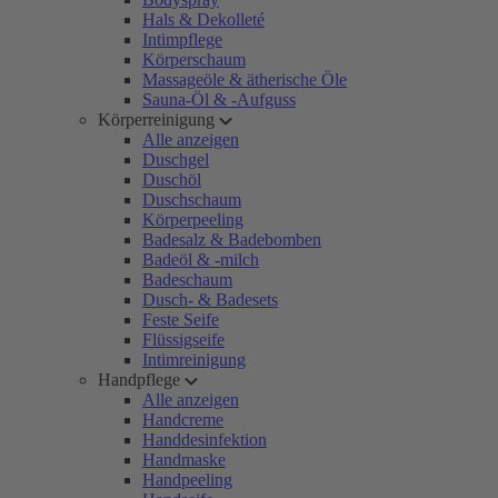
Hals & Dekolleté
Intimpflege
Körperschaum
Massageöle & ätherische Öle
Sauna-Öl & -Aufguss
Körperreinigung
Alle anzeigen
Duschgel
Duschöl
Duschschaum
Körperpeeling
Badesalz & Badebomben
Badeöl & -milch
Badeschaum
Dusch- & Badesets
Feste Seife
Flüssigseife
Intimreinigung
Handpflege
Alle anzeigen
Handcreme
Handdesinfektion
Handmaske
Handpeeling