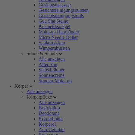
Gesichtsmassage
Gesichtsreinigungsbürsten
Gesichtsreinigungstools
Gua Sha Steine
Kosmetikspiegel
Make-up Haarbänder
Micro Needle Roller
Schlafmasken
Wimpernbürsten
Sonne & Schutz
Alle anzeigen
After Sun
Selbstbräuner
Sonnencreme
Sonnen-Make-up
Körper
Alle anzeigen
Körperpflege
Alle anzeigen
Bodylotion
Deodorant
Körperbutter
Körperöl
Anti-Cellulite
Bodyspray