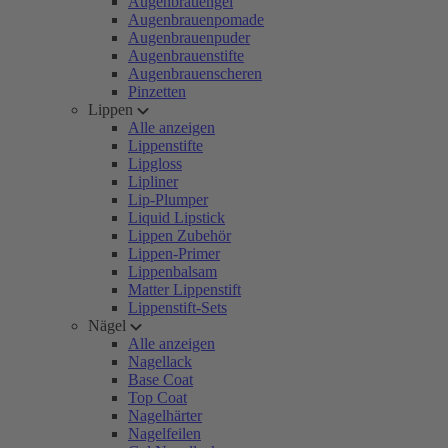
Augenbrauengel
Augenbrauenpomade
Augenbrauenpuder
Augenbrauenstifte
Augenbrauenscheren
Pinzetten
Lippen
Alle anzeigen
Lippenstifte
Lipgloss
Lipliner
Lip-Plumper
Liquid Lipstick
Lippen Zubehör
Lippen-Primer
Lippenbalsam
Matter Lippenstift
Lippenstift-Sets
Nägel
Alle anzeigen
Nagellack
Base Coat
Top Coat
Nagelhärter
Nagelfeilen