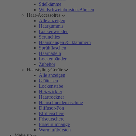
Stielkämme
Wildschweinborsten-Bürsten
Haar-Accessoires
Alle anzeigen
Haargummis
Lockenwickler
Scrunchies
Haarspangen & -klammern
Sprühflaschen
Haarnadeln
Lockenbänder
Zubehör
Haarstyling-Geräte
Alle anzeigen
Glätteisen
Lockenstäbe
Heizwickler
Haartrockner
Haarschneidemaschine
Diffusor-Fön
Effilierschere
Friseurschere
Friseurumhänge
Warmluftbürsten
Make-up