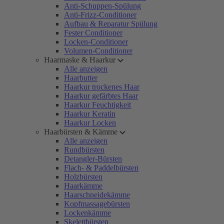
Anti-Schuppen-Spülung
Anti-Frizz-Conditioner
Aufbau & Reparatur Spülung
Fester Conditioner
Locken-Conditioner
Volumen-Conditioner
Haarmaske & Haarkur
Alle anzeigen
Haarbutter
Haarkur trockenes Haar
Haarkur gefärbtes Haar
Haarkur Feuchtigkeit
Haarkur Keratin
Haarkur Locken
Haarbürsten & Kämme
Alle anzeigen
Rundbürsten
Detangler-Bürsten
Flach- & Paddelbürsten
Holzbürsten
Haarkämme
Haarschneidekämme
Kopfmassagebürsten
Lockenkämme
Skelettbürsten