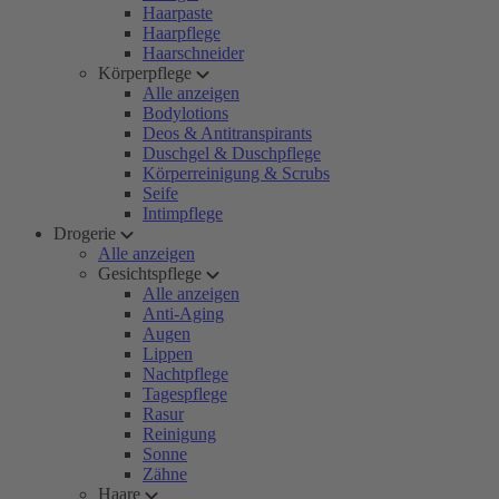
Haarpaste
Haarpflege
Haarschneider
Körperpflege
Alle anzeigen
Bodylotions
Deos & Antitranspirants
Duschgel & Duschpflege
Körperreinigung & Scrubs
Seife
Intimpflege
Drogerie
Alle anzeigen
Gesichtspflege
Alle anzeigen
Anti-Aging
Augen
Lippen
Nachtpflege
Tagespflege
Rasur
Reinigung
Sonne
Zähne
Haare