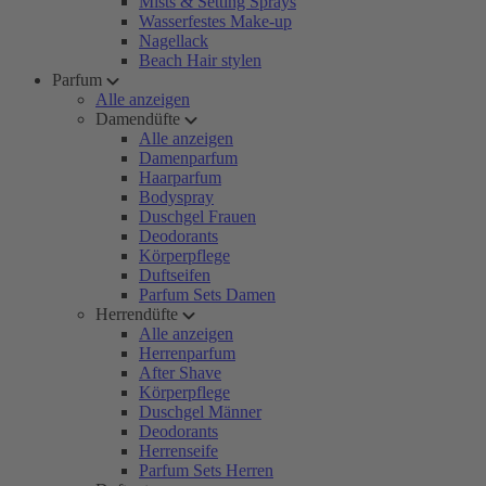
Mists & Setting Sprays
Wasserfestes Make-up
Nagellack
Beach Hair stylen
Parfum
Alle anzeigen
Damendüfte
Alle anzeigen
Damenparfum
Haarparfum
Bodyspray
Duschgel Frauen
Deodorants
Körperpflege
Duftseifen
Parfum Sets Damen
Herrendüfte
Alle anzeigen
Herrenparfum
After Shave
Körperpflege
Duschgel Männer
Deodorants
Herrenseife
Parfum Sets Herren