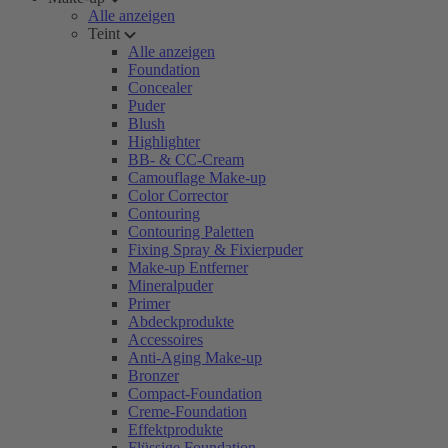
Alle anzeigen
Teint
Alle anzeigen
Foundation
Concealer
Puder
Blush
Highlighter
BB- & CC-Cream
Camouflage Make-up
Color Corrector
Contouring
Contouring Paletten
Fixing Spray & Fixierpuder
Make-up Entferner
Mineralpuder
Primer
Abdeckprodukte
Accessoires
Anti-Aging Make-up
Bronzer
Compact-Foundation
Creme-Foundation
Effektprodukte
Flüssige Foundation