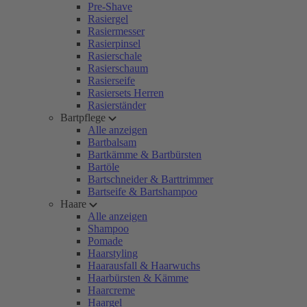
Pre-Shave
Rasiergel
Rasiermesser
Rasierpinsel
Rasierschale
Rasierschaum
Rasierseife
Rasiersets Herren
Rasierständer
Bartpflege
Alle anzeigen
Bartbalsam
Bartkämme & Bartbürsten
Bartöle
Bartschneider & Barttrimmer
Bartseife & Bartshampoo
Haare
Alle anzeigen
Shampoo
Pomade
Haarstyling
Haarausfall & Haarwuchs
Haarbürsten & Kämme
Haarcreme
Haargel