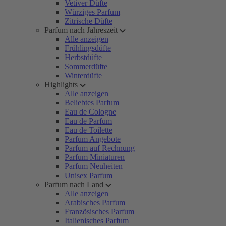
Vetiver Düfte
Würziges Parfum
Zitrische Düfte
Parfum nach Jahreszeit
Alle anzeigen
Frühlingsdüfte
Herbstdüfte
Sommerdüfte
Winterdüfte
Highlights
Alle anzeigen
Beliebtes Parfum
Eau de Cologne
Eau de Parfum
Eau de Toilette
Parfum Angebote
Parfum auf Rechnung
Parfum Miniaturen
Parfum Neuheiten
Unisex Parfum
Parfum nach Land
Alle anzeigen
Arabisches Parfum
Französisches Parfum
Italienisches Parfum