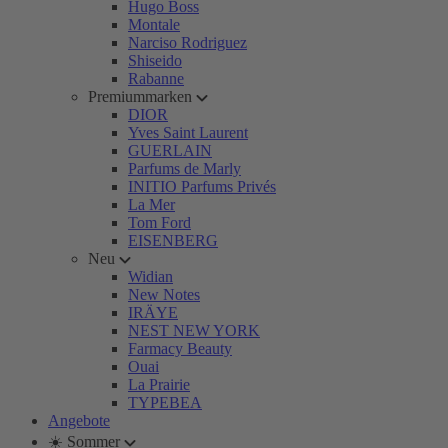
Hugo Boss
Montale
Narciso Rodriguez
Shiseido
Rabanne
Premiummarken
DIOR
Yves Saint Laurent
GUERLAIN
Parfums de Marly
INITIO Parfums Privés
La Mer
Tom Ford
EISENBERG
Neu
Widian
New Notes
IRÄYE
NEST NEW YORK
Farmacy Beauty
Ouai
La Prairie
TYPEBEA
Angebote
☀️ Sommer