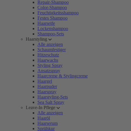
Repair-Shampoo
Color-Shampoo
Feuchtigkeitsshampoo
Festes Shampoo
Haarseife
Lockenshampoo
Shampoo-Sets
Haarstyling
Alle anzeigen
Schaumfestiger
Hitzeschutz
Haarwachs
Styling Spray
Ansatzspray
Haarcreme & Stylingcreme
Haargel
Haarpuder
Haarspray
Haarstyling-Sets
Sea Salt Spray
Leave-In Pflege
Alle anzeigen
Haaröl
Haarserum
Sprühkur