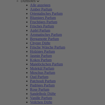
Duftnoten
Alle anzeigen
Amber Parfum
Orientalisches Parfum
Blumiges Parfum
Fruchtiges Parfum
Frisches Parfum
Apfel Parfum
Aromatisches Parfum
Bergamotte Parfum
Chypre Düfte
Frische Wäsche Parfum
Holziges Parfum
Jasmin Parfum
Kokos Parfum
Maiglöckchen Parfum
Molekül Parfum
Moschus Parfum
Oud Parfum
Patchouli Parfum
Pudriges Parfum
Rose Parfum
Sandelholz Düfte
Vanille Parfum
Veilchen Düfte