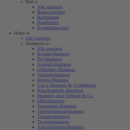
Bad
Alle anzeigen
Badaccessoires
Bademäntel
Handtücher
Kosmetiktaschen
Haare
Alle anzeigen
Shampoos
Alle anzeigen
Keratin-Shampoo
Pre-Shampoo
Arganöl-Shampoo
Glättendes Shampoo
Volumenshampoo
Herren-Shampoo
2-in-1-Shampoo & -Conditioner
Naturkosmetik-Shampoo
Shampoo ohne Silikone & Co.
Silbershampoo
Teebaumöl-Shampoo
Tiefenreinigungsshampoo
Tönungsshampoo
Trockenshampoo
Anti-Schuppen-Shampoo