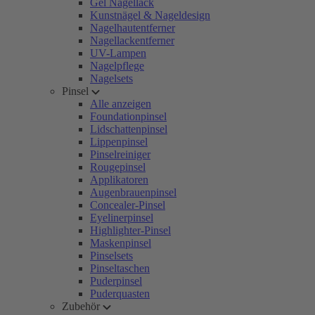
Gel Nagellack
Kunstnägel & Nageldesign
Nagelhautentferner
Nagellackentferner
UV-Lampen
Nagelpflege
Nagelsets
Pinsel
Alle anzeigen
Foundationpinsel
Lidschattenpinsel
Lippenpinsel
Pinselreiniger
Rougepinsel
Applikatoren
Augenbrauenpinsel
Concealer-Pinsel
Eyelinerpinsel
Highlighter-Pinsel
Maskenpinsel
Pinselsets
Pinseltaschen
Puderpinsel
Puderquasten
Zubehör