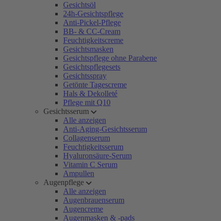
Gesichtsöl
24h-Gesichtspflege
Anti-Pickel-Pflege
BB- & CC-Cream
Feuchtigkeitscreme
Gesichtsmasken
Gesichtspflege ohne Parabene
Gesichtspflegesets
Gesichtsspray
Getönte Tagescreme
Hals & Dekolleté
Pflege mit Q10
Gesichtsserum
Alle anzeigen
Anti-Aging-Gesichtsserum
Collagenserum
Feuchtigkeitsserum
Hyaluronsäure-Serum
Vitamin C Serum
Ampullen
Augenpflege
Alle anzeigen
Augenbrauenserum
Augencreme
Augenmasken & -pads