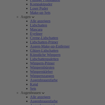
Kompaktpuder
Loser Puder
Make-up Sets
Augen
Alle anzeigen
Lidschatten
Mascara
Eyeliner
Creme-Lidschatten
Lidschatten-Primer
Augen-Make-up-Entferner
Glitzer-Lidschatten
Künstliche Wimpern
Lidschattenpaletten
Wimpern-Primer
Wimpernbürsten
Wimpernkleber
Wimpernzangen
Augenbrauenfarbe
Kajal
Sets
Augenbrauen
Alle anzeigen
Augenbrauenfarbe