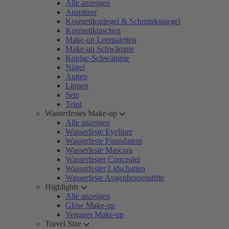
Alle anzeigen
Anspitzer
Kosmetikspiegel & Schminkspiegel
Kosmetiktaschen
Make-up Leerpaletten
Make-up Schwämme
Konjac-Schwämme
Nägel
Augen
Lippen
Sets
Teint
Wasserfestes Make-up
Alle anzeigen
Wasserfeste Eyeliner
Wasserfeste Foundation
Wasserfeste Mascara
Wasserfester Concealer
Wasserfester Lidschatten
Wasserfeste Augenbrauenstifte
Highlights
Alle anzeigen
Glow Make-up
Veganes Make-up
Travel Size