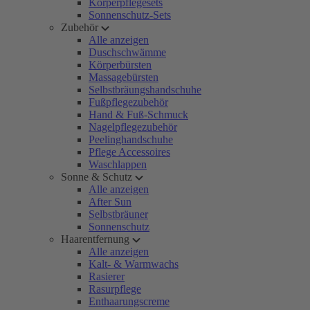
Körperpflegesets
Sonnenschutz-Sets
Zubehör
Alle anzeigen
Duschschwämme
Körperbürsten
Massagebürsten
Selbstbräungshandschuhe
Fußpflegezubehör
Hand & Fuß-Schmuck
Nagelpflegezubehör
Peelinghandschuhe
Pflege Accessoires
Waschlappen
Sonne & Schutz
Alle anzeigen
After Sun
Selbstbräuner
Sonnenschutz
Haarentfernung
Alle anzeigen
Kalt- & Warmwachs
Rasierer
Rasurpflege
Enthaarungscreme