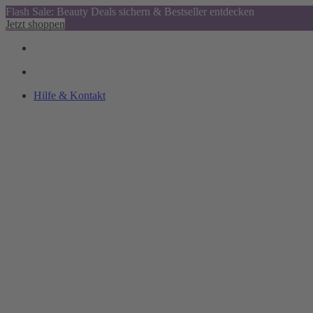
Flash Sale: Beauty Deals sichern & Bestseller entdecken
Jetzt shoppen
Hilfe & Kontakt