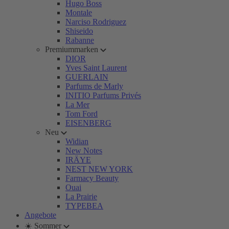
Hugo Boss
Montale
Narciso Rodriguez
Shiseido
Rabanne
Premiummarken
DIOR
Yves Saint Laurent
GUERLAIN
Parfums de Marly
INITIO Parfums Privés
La Mer
Tom Ford
EISENBERG
Neu
Widian
New Notes
IRÄYE
NEST NEW YORK
Farmacy Beauty
Ouai
La Prairie
TYPEBEA
Angebote
☀️ Sommer