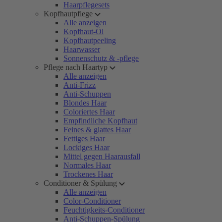
Haarpflegesets
Kopfhautpflege
Alle anzeigen
Kopfhaut-Öl
Kopfhautpeeling
Haarwasser
Sonnenschutz & -pflege
Pflege nach Haartyp
Alle anzeigen
Anti-Frizz
Anti-Schuppen
Blondes Haar
Coloriertes Haar
Empfindliche Kopfhaut
Feines & glattes Haar
Fettiges Haar
Lockiges Haar
Mittel gegen Haarausfall
Normales Haar
Trockenes Haar
Conditioner & Spülung
Alle anzeigen
Color-Conditioner
Feuchtigkeits-Conditioner
Anti-Schuppen-Spülung