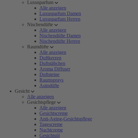
Luxusparfum
Alle anzeigen
Luxusparfum Damen
Luxusparfum Herren
Nischendüfte
Alle anzeigen
Nischendüfte Damen
Nischendüfte Herren
Raumdüfte
Alle anzeigen
Duftkerzen
Duftstäbchen
Aroma Diffuser
Duftsteine
Raumsprays
Autodüfte
Gesicht
Alle anzeigen
Gesichtspflege
Alle anzeigen
Gesichtscreme
Anti-Aging-Gesichtspflege
Tagescreme
Nachtcreme
Gesichtsöl