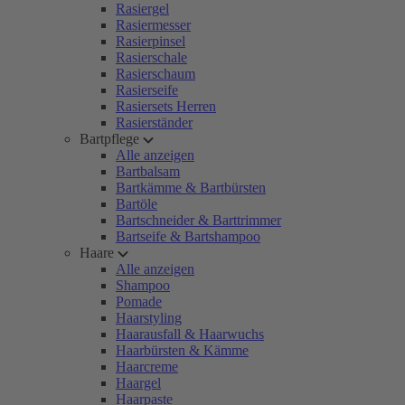
Rasiergel
Rasiermesser
Rasierpinsel
Rasierschale
Rasierschaum
Rasierseife
Rasiersets Herren
Rasierständer
Bartpflege
Alle anzeigen
Bartbalsam
Bartkämme & Bartbürsten
Bartöle
Bartschneider & Barttrimmer
Bartseife & Bartshampoo
Haare
Alle anzeigen
Shampoo
Pomade
Haarstyling
Haarausfall & Haarwuchs
Haarbürsten & Kämme
Haarcreme
Haargel
Haarpaste