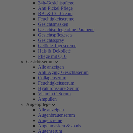
24h-Gesichtspflege
Anti-Pickel-Pflege
BB- & CC-Cream
Feuchtigkeitscreme
Gesichtsmasken
Gesichtspflege ohne Parabene
Gesichtspflegesets
Gesichtsspray
Getönte Tagescreme
Hals & Dekolleté
Pflege mit Q10
Gesichtsserum
Alle anzeigen
Anti-Aging-Gesichtsserum
Collagenserum
Feuchtigkeitsserum
Hyaluronsäure-Serum
Vitamin C Serum
Ampullen
Augenpflege
Alle anzeigen
Augenbrauenserum
Augencreme
Augenmasken & -pads
Augenserum