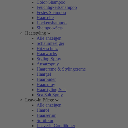
Color-Shampoo
Feuchtigkeitsshampoo
Festes Shampoo
Haarseife
Lockenshampoo
Shampoo-Sets
Haarstyling
Alle anzeigen
Schaumfestiger
Hitzeschutz
Haarwachs
Styling Spray
Ansatzspray
Haarcreme & Stylingcreme
Haargel
Haarpuder
Haarspray
Haarstyling-Sets
Sea Salt Spray
Leave-In Pflege
Alle anzeigen
Haaröl
Haarserum
Sprühkur
Leave-in Conditioner