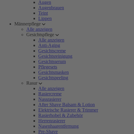
Augen
Augenbrauen
Teint
Lippen
Männerpflege
Alle anzeigen
Gesichtspflege
Alle anzeigen
Anti-Aging
Gesichtscreme
Gesichtsreinigung
Gesichtsserum
Pflegesets
Gesichtsmasken
Gesichtspeeling
Rasur
Alle anzeigen
Rasiercreme
Nassrasierer
After Shave Balsam & Lotion
Elektrische Rasierer & Trimmer
Rasierhobel & Zubehör
Herrenrasierer
Nasenhaarentfernung
Pre-Shave