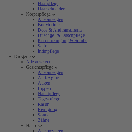
Haarpflege
Haarschneider
Körperpflege
Alle anzeigen
Bodylotions
Deos & Antitranspirants
Duschgel & Duschpflege
Körperreinigung & Scrubs
Seife
Intimpflege
Drogerie
Alle anzeigen
Gesichtspflege
Alle anzeigen
Anti-Aging
Augen
Lippen
Nachtpflege
Tagespflege
Rasur
Reinigung
Sonne
Zähne
Haare
Alle anzeigen