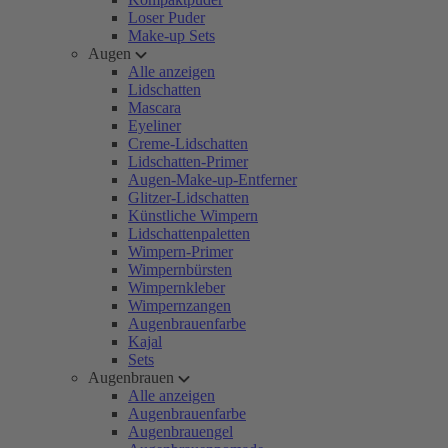
Loser Puder
Make-up Sets
Augen
Alle anzeigen
Lidschatten
Mascara
Eyeliner
Creme-Lidschatten
Lidschatten-Primer
Augen-Make-up-Entferner
Glitzer-Lidschatten
Künstliche Wimpern
Lidschattenpaletten
Wimpern-Primer
Wimpernbürsten
Wimpernkleber
Wimpernzangen
Augenbrauenfarbe
Kajal
Sets
Augenbrauen
Alle anzeigen
Augenbrauenfarbe
Augenbrauengel