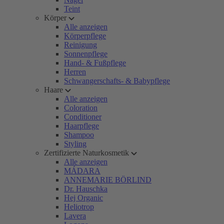
Teint
Körper
Alle anzeigen
Körperpflege
Reinigung
Sonnenpflege
Hand- & Fußpflege
Herren
Schwangerschafts- & Babypflege
Haare
Alle anzeigen
Coloration
Conditioner
Haarpflege
Shampoo
Styling
Zertifizierte Naturkosmetik
Alle anzeigen
MÁDARA
ANNEMARIE BÖRLIND
Dr. Hauschka
Hej Organic
Heliotrop
Lavera