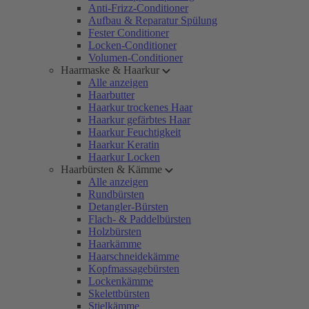
Anti-Frizz-Conditioner
Aufbau & Reparatur Spülung
Fester Conditioner
Locken-Conditioner
Volumen-Conditioner
Haarmaske & Haarkur
Alle anzeigen
Haarbutter
Haarkur trockenes Haar
Haarkur gefärbtes Haar
Haarkur Feuchtigkeit
Haarkur Keratin
Haarkur Locken
Haarbürsten & Kämme
Alle anzeigen
Rundbürsten
Detangler-Bürsten
Flach- & Paddelbürsten
Holzbürsten
Haarkämme
Haarschneidekämme
Kopfmassagebürsten
Lockenkämme
Skelettbürsten
Stielkämme