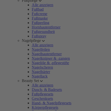
Fußpflege
Alle anzeigen
Fußbad
Fußcreme
Fußmaske
Fußpeeling
Hornhautentferner
Fußgesundheit
Fußspray
Nagelpflege
Alle anzeigen
Nagelfeilen
Nagelhautentferner
Nagelknipser & -zangen
Nagelöle & -pflegestifte
Nagelscheren
Nagelhärter
Nagellack
Beauty Set
Alle anzeigen
Dusch- & Badesets
Fußpflegesets
Geschenksets
Hand- & Nagelpflegesets
Körperpflegesets