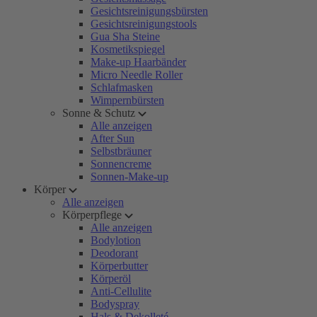
Gesichtsreinigungsbürsten
Gesichtsreinigungstools
Gua Sha Steine
Kosmetikspiegel
Make-up Haarbänder
Micro Needle Roller
Schlafmasken
Wimpernbürsten
Sonne & Schutz
Alle anzeigen
After Sun
Selbstbräuner
Sonnencreme
Sonnen-Make-up
Körper
Alle anzeigen
Körperpflege
Alle anzeigen
Bodylotion
Deodorant
Körperbutter
Körperöl
Anti-Cellulite
Bodyspray
Hals & Dekolleté