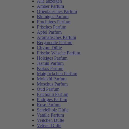
Alle anzeigen
Amber Parfum
Orientalisches Parfum
Blumiges Parfum
Fruchtiges Parfum
Frisches Parfum
Apfel Parfum
Aromatisches Parfum
Bergamotte Parfum
Chypre Düfte
Frische Wäsche Parfum
Holziges Parfum
Jasmin Parfum
Kokos Parfum
Maiglöckchen Parfum
Molekül Parfum
Moschus Parfum
Oud Parfum
Patchouli Parfum
Pudriges Parfum
Rose Parfum
Sandelholz Düfte
Vanille Parfum
Veilchen Düfte
Vetiver Düfte