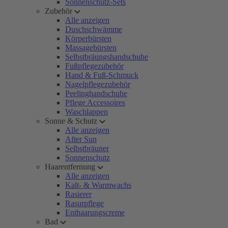
Sonnenschutz-Sets
Zubehör
Alle anzeigen
Duschschwämme
Körperbürsten
Massagebürsten
Selbstbräungshandschuhe
Fußpflegezubehör
Hand & Fuß-Schmuck
Nagelpflegezubehör
Peelinghandschuhe
Pflege Accessoires
Waschlappen
Sonne & Schutz
Alle anzeigen
After Sun
Selbstbräuner
Sonnenschutz
Haarentfernung
Alle anzeigen
Kalt- & Warmwachs
Rasierer
Rasurpflege
Enthaarungscreme
Bad