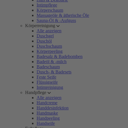
Intimpflege
Körperschaum
Massageöle & ätherische Öle
Sauna-Öl & -Aufguss
Körperreinigung
Alle anzeigen
Duschgel
Duschöl
Duschschaum
Körperpeeling
Badesalz & Badebomben
Badeöl & -milch
Badeschaum
Dusch- & Badesets
Feste Seife
Flüssigseife
Intimreinigung
Handpflege
Alle anzeigen
Handcreme
Handdesinfektion
Handmaske
Handpeeling
Handseife