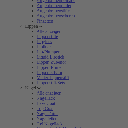
Augenbrauenpomade
Augenbrauenpuder
Augenbrauenstifte
Augenbrauenscheren
Pinzetten
Lippen
Alle anzeigen
Lippenstifte
Lipgloss
Lipliner
Lip-Plumper
Liquid Lipstick
Lippen Zubehör
Lippen-Primer
Lippenbalsam
Matter Lippenstift
Lippenstift-Sets
Nägel
Alle anzeigen
Nagellack
Base Coat
Top Coat
Nagelhärter
Nagelfeilen
Gel Nagellack