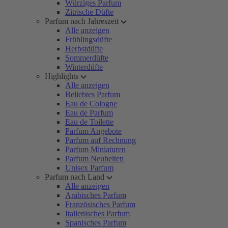
Würziges Parfum
Zitrische Düfte
Parfum nach Jahreszeit
Alle anzeigen
Frühlingsdüfte
Herbstdüfte
Sommerdüfte
Winterdüfte
Highlights
Alle anzeigen
Beliebtes Parfum
Eau de Cologne
Eau de Parfum
Eau de Toilette
Parfum Angebote
Parfum auf Rechnung
Parfum Miniaturen
Parfum Neuheiten
Unisex Parfum
Parfum nach Land
Alle anzeigen
Arabisches Parfum
Französisches Parfum
Italienisches Parfum
Spanisches Parfum