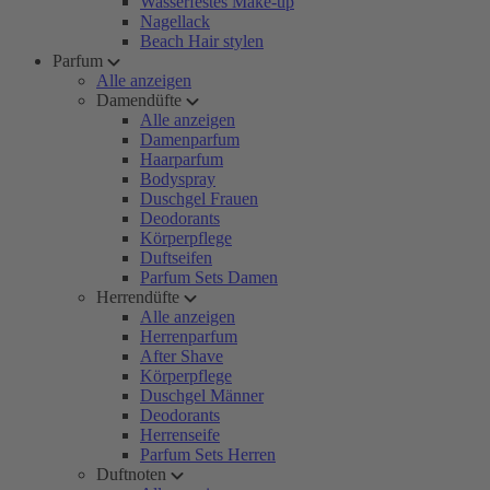
Wasserfestes Make-up
Nagellack
Beach Hair stylen
Parfum
Alle anzeigen
Damendüfte
Alle anzeigen
Damenparfum
Haarparfum
Bodyspray
Duschgel Frauen
Deodorants
Körperpflege
Duftseifen
Parfum Sets Damen
Herrendüfte
Alle anzeigen
Herrenparfum
After Shave
Körperpflege
Duschgel Männer
Deodorants
Herrenseife
Parfum Sets Herren
Duftnoten