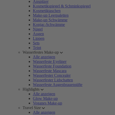
Anspitzer
Kosmetikspiegel & Schminkspiegel
Kosmetiktaschen
Make-up Leerpaletten
Make-up Schwämme
Konjac-Schwämme
Nägel
Augen
Lippen
Sets
Teint
Wasserfestes Make-up
Alle anzeigen
Wasserfeste Eyeliner
Wasserfeste Foundation
Wasserfeste Mascara
Wasserfester Concealer
Wasserfester Lidschatten
Wasserfeste Augenbrauenstifte
Highlights
Alle anzeigen
Glow Make-up
Veganes Make-up
Travel Size
Alle anzeigen