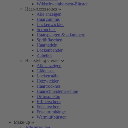
Wildschweinborsten-Bürsten
Haar-Accessoires
Alle anzeigen
Haargummis
Lockenwickler
Scrunchies
Haarspangen & -klammern
Sprühflaschen
Haarnadeln
Lockenbänder
Zubehör
Haarstyling-Geräte
Alle anzeigen
Glätteisen
Lockenstäbe
Heizwickler
Haartrockner
Haarschneidemaschine
Diffusor-Fön
Effilierschere
Friseurschere
Friseurumhänge
Warmluftbürsten
Make-up
Alle anzeigen