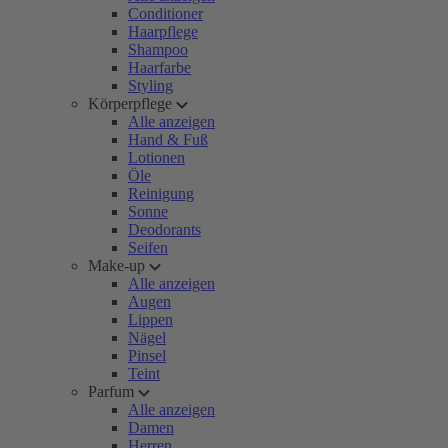
Conditioner
Haarpflege
Shampoo
Haarfarbe
Styling
Körperpflege
Alle anzeigen
Hand & Fuß
Lotionen
Öle
Reinigung
Sonne
Deodorants
Seifen
Make-up
Alle anzeigen
Augen
Lippen
Nägel
Pinsel
Teint
Parfum
Alle anzeigen
Damen
Herren