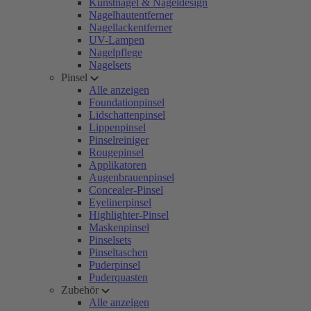
Kunstnägel & Nageldesign
Nagelhautentferner
Nagellackentferner
UV-Lampen
Nagelpflege
Nagelsets
Pinsel
Alle anzeigen
Foundationpinsel
Lidschattenpinsel
Lippenpinsel
Pinselreiniger
Rougepinsel
Applikatoren
Augenbrauenpinsel
Concealer-Pinsel
Eyelinerpinsel
Highlighter-Pinsel
Maskenpinsel
Pinselsets
Pinseltaschen
Puderpinsel
Puderquasten
Zubehör
Alle anzeigen