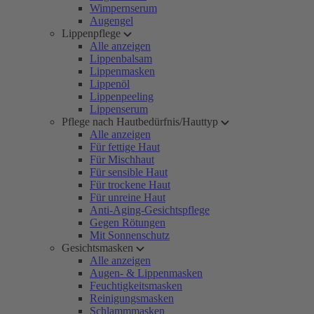
Wimpernserum
Augengel
Lippenpflege
Alle anzeigen
Lippenbalsam
Lippenmasken
Lippenöl
Lippenpeeling
Lippenserum
Pflege nach Hautbedürfnis/Hauttyp
Alle anzeigen
Für fettige Haut
Für Mischhaut
Für sensible Haut
Für trockene Haut
Für unreine Haut
Anti-Aging-Gesichtspflege
Gegen Rötungen
Mit Sonnenschutz
Gesichtsmasken
Alle anzeigen
Augen- & Lippenmasken
Feuchtigkeitsmasken
Reinigungsmasken
Schlammmasken