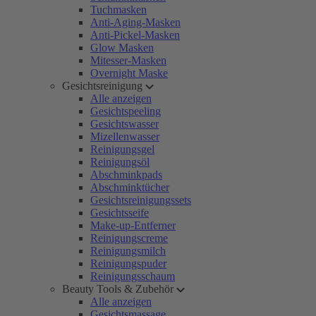
Tuchmasken
Anti-Aging-Masken
Anti-Pickel-Masken
Glow Masken
Mitesser-Masken
Overnight Maske
Gesichtsreinigung
Alle anzeigen
Gesichtspeeling
Gesichtswasser
Mizellenwasser
Reinigungsgel
Reinigungsöl
Abschminkpads
Abschminktücher
Gesichtsreinigungssets
Gesichtsseife
Make-up-Entferner
Reinigungscreme
Reinigungsmilch
Reinigungspuder
Reinigungsschaum
Beauty Tools & Zubehör
Alle anzeigen
Gesichtsmassage