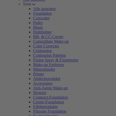
Teint
Alle anzeigen
Foundation
Concealer
Puder
Blush
Highlighter
BB- & CC-Cream
Camouflage Make-up
Color Corrector
Contouring
Contouring Paletten
Fixing Spray & Fixierpuder
Make-up Entferner
Mineralpuder
Primer
Abdeckprodukte
Accessoires
Anti-Aging Make-up
Bronzer
Compact-Foundation
Creme-Foundation
Effektprodukte
Flüssige Foundation
Kompaktpuder