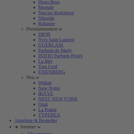
Hugo Boss
Montale
Narciso Rodriguez
Shiseido
Rabanne
Premiummarken
DIOR
Yves Saint Laurent
GUERLAIN
Parfums de Marly
INITIO Parfums Privés
La Mer
Tom Ford
EISENBERG
Neu
Widian
New Notes
IRÄYE
NEST NEW YORK
Ouai
La Prairie
TYPEBEA
Angebote & Bestseller
☀️ Sommer
Alle anzeigen