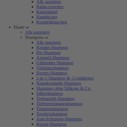
Alle anzeigen
Badaccessoires
Bademäntel
Handtücher
Kosmetiktaschen
Haare
Alle anzeigen
Shampoos
Alle anzeigen
Keratin-Shampoo
Pre-Shampoo
Arganöl-Shampoo
Glättendes Shampoo
Volumenshampoo
Herren-Shampoo
2-in-1-Shampoo & -Conditioner
Naturkosmetik-Shampoo
Shampoo ohne Silikone & Co.
Silbershampoo
Teebaumöl-Shampoo
Tiefenreinigungsshampoo
Tönungsshampoo
Trockenshampoo
Anti-Schuppen-Shampoo
Repair-Shampoo