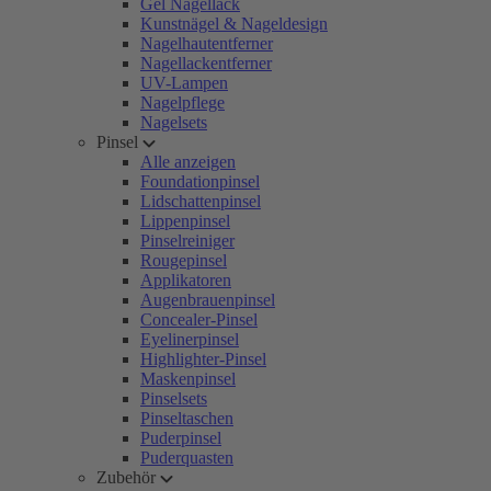
Gel Nagellack
Kunstnägel & Nageldesign
Nagelhautentferner
Nagellackentferner
UV-Lampen
Nagelpflege
Nagelsets
Pinsel
Alle anzeigen
Foundationpinsel
Lidschattenpinsel
Lippenpinsel
Pinselreiniger
Rougepinsel
Applikatoren
Augenbrauenpinsel
Concealer-Pinsel
Eyelinerpinsel
Highlighter-Pinsel
Maskenpinsel
Pinselsets
Pinseltaschen
Puderpinsel
Puderquasten
Zubehör