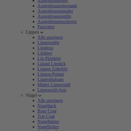
Augenbrauengel
Augenbrauenpomade
Augenbrauenpuder
Augenbrauenstifte
Augenbrauenscheren
Pinzetten
Lippen
Alle anzeigen
Lippenstifte
Lipgloss
Lipliner
Lip-Plumper
Liquid Lipstick
Lippen Zubehör
Lippen-Primer
Lippenbalsam
Matter Lippenstift
Lippenstift-Sets
Nägel
Alle anzeigen
Nagellack
Base Coat
Top Coat
Nagelhärter
Nagelfeilen