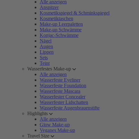
Alle anzeigen
Anspitzer
Kosmetikspiegel & Schminkspiegel
Kosmetiktaschen
Make-up Leerpaletten
Make-up Schwämme
Konjac-Schwämme
Nägel
Augen
Lippen
Sets
Teint
Wasserfestes Make-up
Alle anzeigen
Wasserfeste Eyeliner
Wasserfeste Foundation
Wasserfeste Mascara
Wasserfester Concealer
Wasserfester Lidschatten
Wasserfeste Augenbrauenstifte
Highlights
Alle anzeigen
Glow Make-up
Veganes Make-up
Travel Size