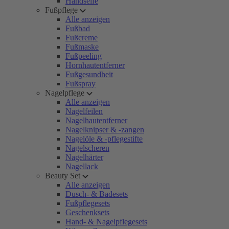
Handseife
Fußpflege
Alle anzeigen
Fußbad
Fußcreme
Fußmaske
Fußpeeling
Hornhautentferner
Fußgesundheit
Fußspray
Nagelpflege
Alle anzeigen
Nagelfeilen
Nagelhautentferner
Nagelknipser & -zangen
Nagelöle & -pflegestifte
Nagelscheren
Nagelhärter
Nagellack
Beauty Set
Alle anzeigen
Dusch- & Badesets
Fußpflegesets
Geschenksets
Hand- & Nagelpflegesets