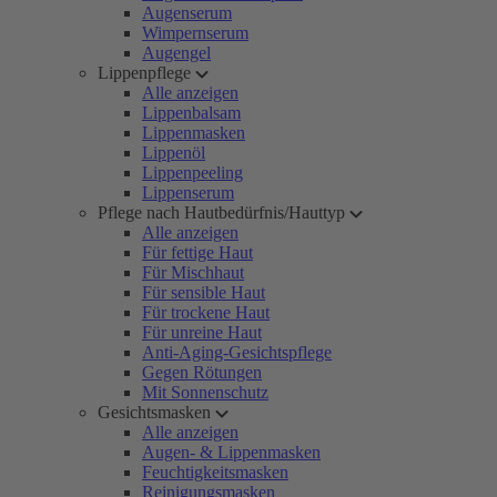
Augenserum
Wimpernserum
Augengel
Lippenpflege
Alle anzeigen
Lippenbalsam
Lippenmasken
Lippenöl
Lippenpeeling
Lippenserum
Pflege nach Hautbedürfnis/Hauttyp
Alle anzeigen
Für fettige Haut
Für Mischhaut
Für sensible Haut
Für trockene Haut
Für unreine Haut
Anti-Aging-Gesichtspflege
Gegen Rötungen
Mit Sonnenschutz
Gesichtsmasken
Alle anzeigen
Augen- & Lippenmasken
Feuchtigkeitsmasken
Reinigungsmasken