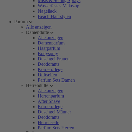
Mists & Setting Sprays
Wasserfestes Make-up
Nagellack
Beach Hair stylen
Parfum
Alle anzeigen
Damendüfte
Alle anzeigen
Damenparfum
Haarparfum
Bodyspray
Duschgel Frauen
Deodorants
Körperpflege
Duftseifen
Parfum Sets Damen
Herrendüfte
Alle anzeigen
Herrenparfum
After Shave
Körperpflege
Duschgel Männer
Deodorants
Herrenseife
Parfum Sets Herren