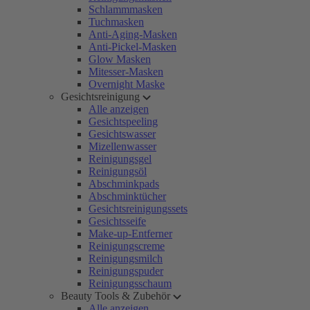
Schlammmasken
Tuchmasken
Anti-Aging-Masken
Anti-Pickel-Masken
Glow Masken
Mitesser-Masken
Overnight Maske
Gesichtsreinigung
Alle anzeigen
Gesichtspeeling
Gesichtswasser
Mizellenwasser
Reinigungsgel
Reinigungsöl
Abschminkpads
Abschminktücher
Gesichtsreinigungssets
Gesichtsseife
Make-up-Entferner
Reinigungscreme
Reinigungsmilch
Reinigungspuder
Reinigungsschaum
Beauty Tools & Zubehör
Alle anzeigen