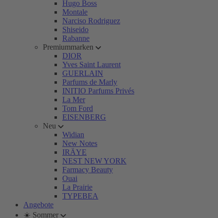
Hugo Boss
Montale
Narciso Rodriguez
Shiseido
Rabanne
Premiummarken
DIOR
Yves Saint Laurent
GUERLAIN
Parfums de Marly
INITIO Parfums Privés
La Mer
Tom Ford
EISENBERG
Neu
Widian
New Notes
IRÄYE
NEST NEW YORK
Farmacy Beauty
Ouai
La Prairie
TYPEBEA
Angebote
☀️ Sommer