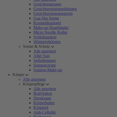
Gesichtsmassage
Gesichtsreinigungsbürsten
Gesichtsreinigungstools
Gua Sha Steine
Kosmetikspiegel
Make-up Haarbänder
Micro Needle Roller
Schlafmasken
Wimpernbürsten
Sonne & Schutz
Alle anzeigen
After Sun
Selbstbräuner
Sonnencreme
Sonnen-Make-up
Körper
Alle anzeigen
Körperpflege
Alle anzeigen
Bodylotion
Deodorant
Körperbutter
Körperöl
Anti-Cellulite
Bodyspray