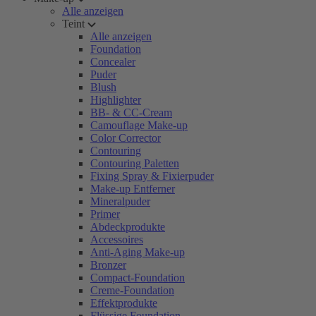
Alle anzeigen
Teint
Alle anzeigen
Foundation
Concealer
Puder
Blush
Highlighter
BB- & CC-Cream
Camouflage Make-up
Color Corrector
Contouring
Contouring Paletten
Fixing Spray & Fixierpuder
Make-up Entferner
Mineralpuder
Primer
Abdeckprodukte
Accessoires
Anti-Aging Make-up
Bronzer
Compact-Foundation
Creme-Foundation
Effektprodukte
Flüssige Foundation