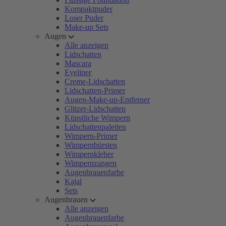
Kompaktpuder
Loser Puder
Make-up Sets
Augen
Alle anzeigen
Lidschatten
Mascara
Eyeliner
Creme-Lidschatten
Lidschatten-Primer
Augen-Make-up-Entferner
Glitzer-Lidschatten
Künstliche Wimpern
Lidschattenpaletten
Wimpern-Primer
Wimpernbürsten
Wimpernkleber
Wimpernzangen
Augenbrauenfarbe
Kajal
Sets
Augenbrauen
Alle anzeigen
Augenbrauenfarbe