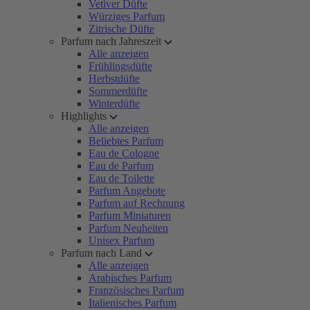
Vetiver Düfte
Würziges Parfum
Zitrische Düfte
Parfum nach Jahreszeit
Alle anzeigen
Frühlingsdüfte
Herbstdüfte
Sommerdüfte
Winterdüfte
Highlights
Alle anzeigen
Beliebtes Parfum
Eau de Cologne
Eau de Parfum
Eau de Toilette
Parfum Angebote
Parfum auf Rechnung
Parfum Miniaturen
Parfum Neuheiten
Unisex Parfum
Parfum nach Land
Alle anzeigen
Arabisches Parfum
Französisches Parfum
Italienisches Parfum