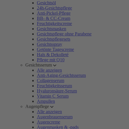
Gesichtsöl
24h-Gesichtspflege
Anti-Pickel-Pflege
BB- & CC-Cream
Feuchtigkeitscreme
Gesichtsmasken
Gesichtspflege ohne Parabene
Gesichtspflegesets
Gesichtsspray
Getönte Tagescreme
Hals & Dekolleté
Pflege mit Q10
Gesichtsserum
Alle anzeigen
Anti-Aging-Gesichtsserum
Collagenserum
Feuchtigkeitsserum
Hyaluronsäure-Serum
Vitamin C Serum
Ampullen
Augenpflege
Alle anzeigen
Augenbrauenserum
Augencreme
Augenmasken & -pads