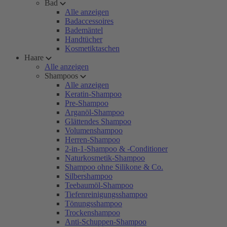
Bad
Alle anzeigen
Badaccessoires
Bademäntel
Handtücher
Kosmetiktaschen
Haare
Alle anzeigen
Shampoos
Alle anzeigen
Keratin-Shampoo
Pre-Shampoo
Arganöl-Shampoo
Glättendes Shampoo
Volumenshampoo
Herren-Shampoo
2-in-1-Shampoo & -Conditioner
Naturkosmetik-Shampoo
Shampoo ohne Silikone & Co.
Silbershampoo
Teebaumöl-Shampoo
Tiefenreinigungsshampoo
Tönungsshampoo
Trockenshampoo
Anti-Schuppen-Shampoo