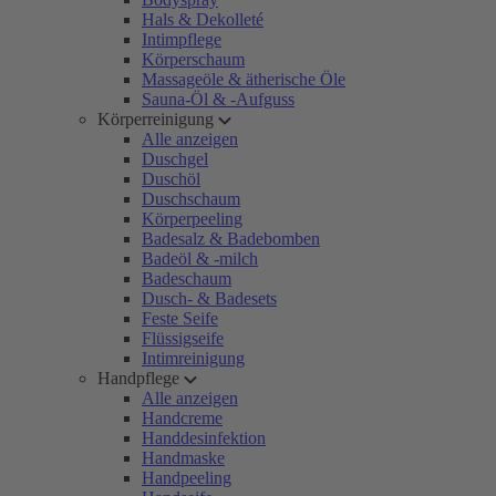
Hals & Dekolleté
Intimpflege
Körperschaum
Massageöle & ätherische Öle
Sauna-Öl & -Aufguss
Körperreinigung
Alle anzeigen
Duschgel
Duschöl
Duschschaum
Körperpeeling
Badesalz & Badebomben
Badeöl & -milch
Badeschaum
Dusch- & Badesets
Feste Seife
Flüssigseife
Intimreinigung
Handpflege
Alle anzeigen
Handcreme
Handdesinfektion
Handmaske
Handpeeling