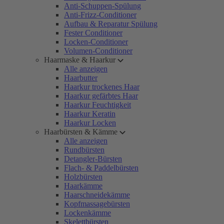
Anti-Schuppen-Spülung
Anti-Frizz-Conditioner
Aufbau & Reparatur Spülung
Fester Conditioner
Locken-Conditioner
Volumen-Conditioner
Haarmaske & Haarkur
Alle anzeigen
Haarbutter
Haarkur trockenes Haar
Haarkur gefärbtes Haar
Haarkur Feuchtigkeit
Haarkur Keratin
Haarkur Locken
Haarbürsten & Kämme
Alle anzeigen
Rundbürsten
Detangler-Bürsten
Flach- & Paddelbürsten
Holzbürsten
Haarkämme
Haarschneidekämme
Kopfmassagebürsten
Lockenkämme
Skelettbürsten