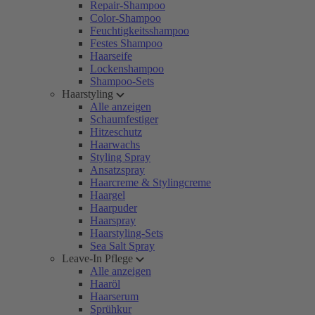
Repair-Shampoo
Color-Shampoo
Feuchtigkeitsshampoo
Festes Shampoo
Haarseife
Lockenshampoo
Shampoo-Sets
Haarstyling
Alle anzeigen
Schaumfestiger
Hitzeschutz
Haarwachs
Styling Spray
Ansatzspray
Haarcreme & Stylingcreme
Haargel
Haarpuder
Haarspray
Haarstyling-Sets
Sea Salt Spray
Leave-In Pflege
Alle anzeigen
Haaröl
Haarserum
Sprühkur