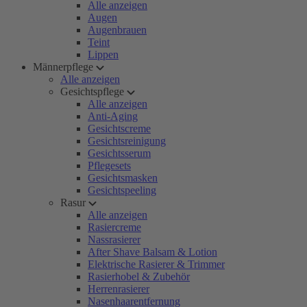
Alle anzeigen
Augen
Augenbrauen
Teint
Lippen
Männerpflege
Alle anzeigen
Gesichtspflege
Alle anzeigen
Anti-Aging
Gesichtscreme
Gesichtsreinigung
Gesichtsserum
Pflegesets
Gesichtsmasken
Gesichtspeeling
Rasur
Alle anzeigen
Rasiercreme
Nassrasierer
After Shave Balsam & Lotion
Elektrische Rasierer & Trimmer
Rasierhobel & Zubehör
Herrenrasierer
Nasenhaarentfernung