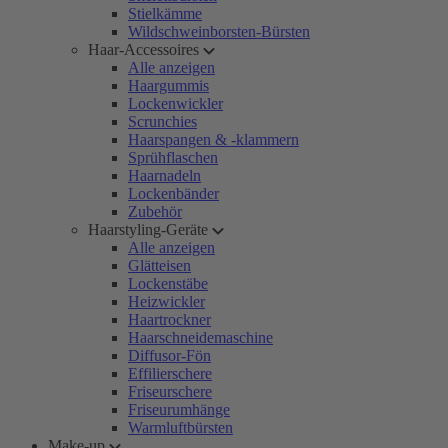
Stielkämme
Wildschweinborsten-Bürsten
Haar-Accessoires
Alle anzeigen
Haargummis
Lockenwickler
Scrunchies
Haarspangen & -klammern
Sprühflaschen
Haarnadeln
Lockenbänder
Zubehör
Haarstyling-Geräte
Alle anzeigen
Glätteisen
Lockenstäbe
Heizwickler
Haartrockner
Haarschneidemaschine
Diffusor-Fön
Effilierschere
Friseurschere
Friseurumhänge
Warmluftbürsten
Make-up