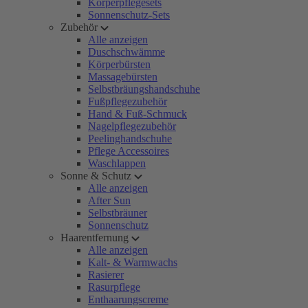
Körperpflegesets
Sonnenschutz-Sets
Zubehör
Alle anzeigen
Duschschwämme
Körperbürsten
Massagebürsten
Selbstbräungshandschuhe
Fußpflegezubehör
Hand & Fuß-Schmuck
Nagelpflegezubehör
Peelinghandschuhe
Pflege Accessoires
Waschlappen
Sonne & Schutz
Alle anzeigen
After Sun
Selbstbräuner
Sonnenschutz
Haarentfernung
Alle anzeigen
Kalt- & Warmwachs
Rasierer
Rasurpflege
Enthaarungscreme