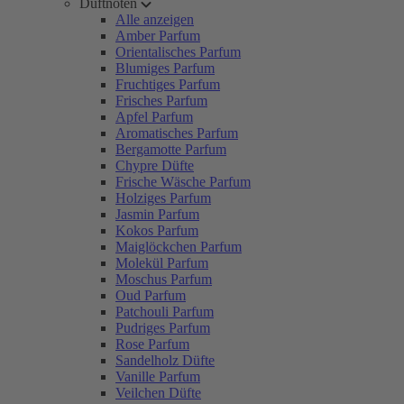
Duftnoten
Alle anzeigen
Amber Parfum
Orientalisches Parfum
Blumiges Parfum
Fruchtiges Parfum
Frisches Parfum
Apfel Parfum
Aromatisches Parfum
Bergamotte Parfum
Chypre Düfte
Frische Wäsche Parfum
Holziges Parfum
Jasmin Parfum
Kokos Parfum
Maiglöckchen Parfum
Molekül Parfum
Moschus Parfum
Oud Parfum
Patchouli Parfum
Pudriges Parfum
Rose Parfum
Sandelholz Düfte
Vanille Parfum
Veilchen Düfte