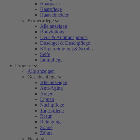
Haarpaste
Haarpflege
Haarschneider
Körperpflege
Alle anzeigen
Bodylotions
Deos & Antitranspirants
Duschgel & Duschpflege
Körperreinigung & Scrubs
Seife
Intimpflege
Drogerie
Alle anzeigen
Gesichtspflege
Alle anzeigen
Anti-Aging
Augen
Lippen
Nachtpflege
Tagespflege
Rasur
Reinigung
Sonne
Zähne
Haare