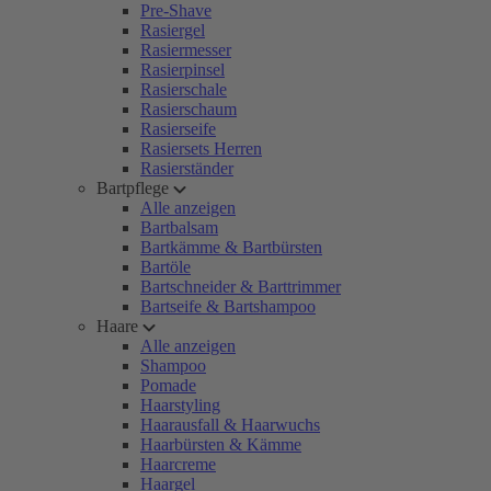
Pre-Shave
Rasiergel
Rasiermesser
Rasierpinsel
Rasierschale
Rasierschaum
Rasierseife
Rasiersets Herren
Rasierständer
Bartpflege
Alle anzeigen
Bartbalsam
Bartkämme & Bartbürsten
Bartöle
Bartschneider & Barttrimmer
Bartseife & Bartshampoo
Haare
Alle anzeigen
Shampoo
Pomade
Haarstyling
Haarausfall & Haarwuchs
Haarbürsten & Kämme
Haarcreme
Haargel