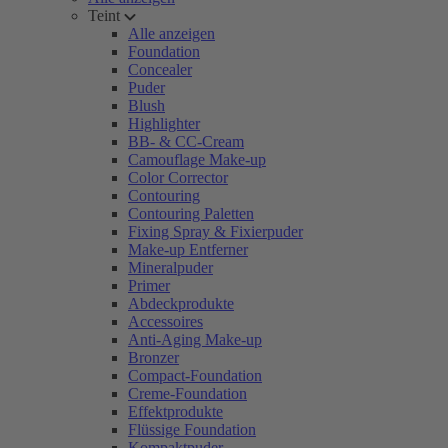
Teint
Alle anzeigen
Foundation
Concealer
Puder
Blush
Highlighter
BB- & CC-Cream
Camouflage Make-up
Color Corrector
Contouring
Contouring Paletten
Fixing Spray & Fixierpuder
Make-up Entferner
Mineralpuder
Primer
Abdeckprodukte
Accessoires
Anti-Aging Make-up
Bronzer
Compact-Foundation
Creme-Foundation
Effektprodukte
Flüssige Foundation
Kompaktpuder