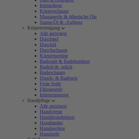
Intimpflege
Körperschaum
Massageöle & ätherische Öle
Sauna-Öl & -Aufguss
Körperreinigung
Alle anzeigen
Duschgel
Duschöl
Duschschaum
Körperpeeling
Badesalz & Badebomben
Badeöl & -milch
Badeschaum
Dusch- & Badesets
Feste Seife
Flüssigseife
Intimreinigung
Handpflege
Alle anzeigen
Handcreme
Handdesinfektion
Handmaske
Handpeeling
Handseife