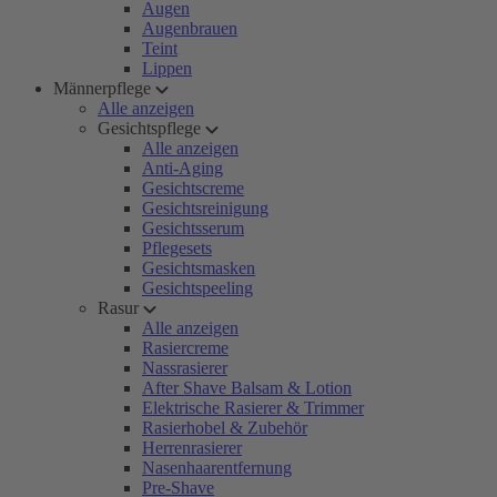
Augen
Augenbrauen
Teint
Lippen
Männerpflege
Alle anzeigen
Gesichtspflege
Alle anzeigen
Anti-Aging
Gesichtscreme
Gesichtsreinigung
Gesichtsserum
Pflegesets
Gesichtsmasken
Gesichtspeeling
Rasur
Alle anzeigen
Rasiercreme
Nassrasierer
After Shave Balsam & Lotion
Elektrische Rasierer & Trimmer
Rasierhobel & Zubehör
Herrenrasierer
Nasenhaarentfernung
Pre-Shave