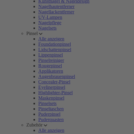
Kunstnägel & Nageldesign
Nagelhautentferner
Nagellackentferner
UV-Lampen
Nagelpflege
Nagelsets
Pinsel
Alle anzeigen
Foundationpinsel
Lidschattenpinsel
Lippenpinsel
Pinselreiniger
Rougepinsel
Applikatoren
Augenbrauenpinsel
Concealer-Pinsel
Eyelinerpinsel
Highlighter-Pinsel
Maskenpinsel
Pinselsets
Pinseltaschen
Puderpinsel
Puderquasten
Zubehör
Alle anzeigen