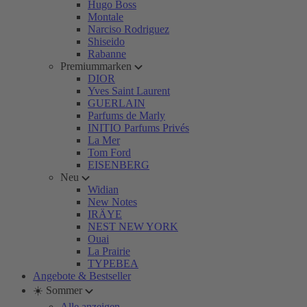
Hugo Boss
Montale
Narciso Rodriguez
Shiseido
Rabanne
Premiummarken
DIOR
Yves Saint Laurent
GUERLAIN
Parfums de Marly
INITIO Parfums Privés
La Mer
Tom Ford
EISENBERG
Neu
Widian
New Notes
IRÄYE
NEST NEW YORK
Ouai
La Prairie
TYPEBEA
Angebote & Bestseller
☀️ Sommer
Alle anzeigen