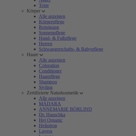
Teint
Körper
Alle anzeigen
Körperpflege
Reinigung
Sonnenpflege
Hand- & Fußpflege
Herren
Schwangerschafts- & Babypflege
Haare
Alle anzeigen
Coloration
Conditioner
Haarpflege
Shampoo
Styling
Zertifizierte Naturkosmetik
Alle anzeigen
MÁDARA
ANNEMARIE BÖRLIND
Dr. Hauschka
Hej Organic
Heliotrop
Lavera