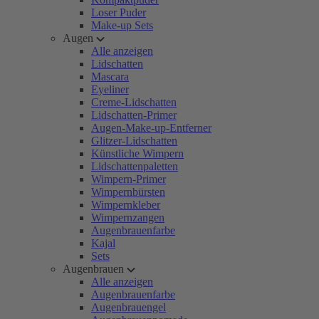
Loser Puder
Make-up Sets
Augen
Alle anzeigen
Lidschatten
Mascara
Eyeliner
Creme-Lidschatten
Lidschatten-Primer
Augen-Make-up-Entferner
Glitzer-Lidschatten
Künstliche Wimpern
Lidschattenpaletten
Wimpern-Primer
Wimpernbürsten
Wimpernkleber
Wimpernzangen
Augenbrauenfarbe
Kajal
Sets
Augenbrauen
Alle anzeigen
Augenbrauenfarbe
Augenbrauengel