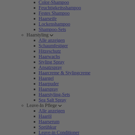
Color-Shampoo
Feuchtigkeitsshampoo
Festes Shampoo
Haarseife
Lockenshampoo
Shampoo-Sets
Haarstyling
Alle anzeigen
Schaumfestiger
Hitzeschutz
Haarwachs
Styling Spray
Ansatzspray
Haarcreme & Stylingcreme
Haargel
Haarpuder
Haarspray
Haarstyling-Sets
Sea Salt Spray
Leave-In Pflege
Alle anzeigen
Haaröl
Haarserum
Sprühkur
Leave-in Conditioner