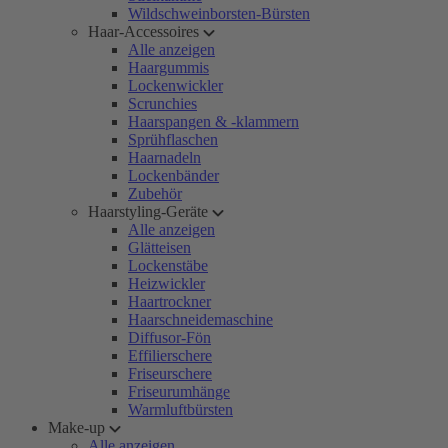
Wildschweinborsten-Bürsten
Haar-Accessoires
Alle anzeigen
Haargummis
Lockenwickler
Scrunchies
Haarspangen & -klammern
Sprühflaschen
Haarnadeln
Lockenbänder
Zubehör
Haarstyling-Geräte
Alle anzeigen
Glätteisen
Lockenstäbe
Heizwickler
Haartrockner
Haarschneidemaschine
Diffusor-Fön
Effilierschere
Friseurschere
Friseurumhänge
Warmluftbürsten
Make-up
Alle anzeigen