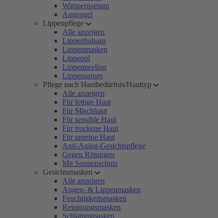
Wimpernserum
Augengel
Lippenpflege
Alle anzeigen
Lippenbalsam
Lippenmasken
Lippenöl
Lippenpeeling
Lippenserum
Pflege nach Hautbedürfnis/Hauttyp
Alle anzeigen
Für fettige Haut
Für Mischhaut
Für sensible Haut
Für trockene Haut
Für unreine Haut
Anti-Aging-Gesichtspflege
Gegen Rötungen
Mit Sonnenschutz
Gesichtsmasken
Alle anzeigen
Augen- & Lippenmasken
Feuchtigkeitsmasken
Reinigungsmasken
Schlammmasken