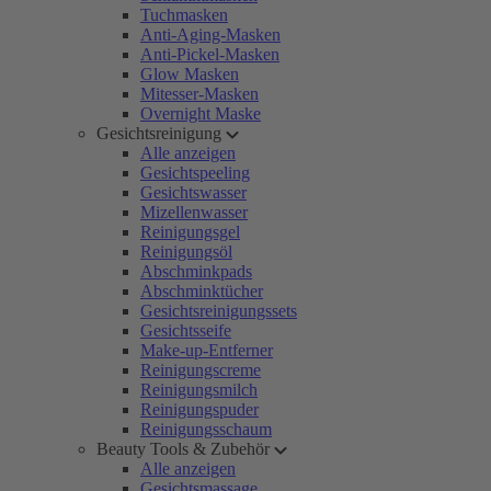
Tuchmasken
Anti-Aging-Masken
Anti-Pickel-Masken
Glow Masken
Mitesser-Masken
Overnight Maske
Gesichtsreinigung
Alle anzeigen
Gesichtspeeling
Gesichtswasser
Mizellenwasser
Reinigungsgel
Reinigungsöl
Abschminkpads
Abschminktücher
Gesichtsreinigungssets
Gesichtsseife
Make-up-Entferner
Reinigungscreme
Reinigungsmilch
Reinigungspuder
Reinigungsschaum
Beauty Tools & Zubehör
Alle anzeigen
Gesichtsmassage