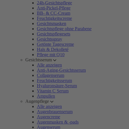
24h-Gesichtspflege
Anti-Pickel-Pflege
BB- & CC-Cream
Feuchtigkeitscreme
Gesichtsmasken
Gesichtspflege ohne Parabene
Gesichtspflegesets
Gesichtsspray
Getönte Tagescreme
Hals & Dekolleté
Pflege mit Q10
Gesichtsserum
Alle anzeigen
Anti-Aging-Gesichtsserum
Collagenserum
Feuchtigkeitsserum
Hyaluronsäure-Serum
Vitamin C Serum
Ampullen
Augenpflege
Alle anzeigen
Augenbrauenserum
Augencreme
Augenmasken & -pads
Augenserum