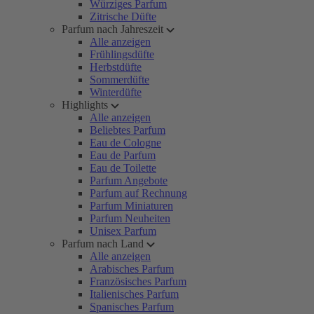
Würziges Parfum
Zitrische Düfte
Parfum nach Jahreszeit
Alle anzeigen
Frühlingsdüfte
Herbstdüfte
Sommerdüfte
Winterdüfte
Highlights
Alle anzeigen
Beliebtes Parfum
Eau de Cologne
Eau de Parfum
Eau de Toilette
Parfum Angebote
Parfum auf Rechnung
Parfum Miniaturen
Parfum Neuheiten
Unisex Parfum
Parfum nach Land
Alle anzeigen
Arabisches Parfum
Französisches Parfum
Italienisches Parfum
Spanisches Parfum