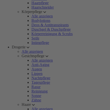
Haarpflege
Haarschneider
Körperpflege
Alle anzeigen
Bodylotions
Deos & Antitranspirants
Duschgel & Duschpflege
Körperreinigung & Scrubs
Seife
Intimpflege
Drogerie
Alle anzeigen
Gesichtspflege
Alle anzeigen
Anti-Aging
Augen
Lippen
Nachtpflege
Tagespflege
Rasur
Reinigung
Sonne
Zähne
Haare
Alle anzeigen