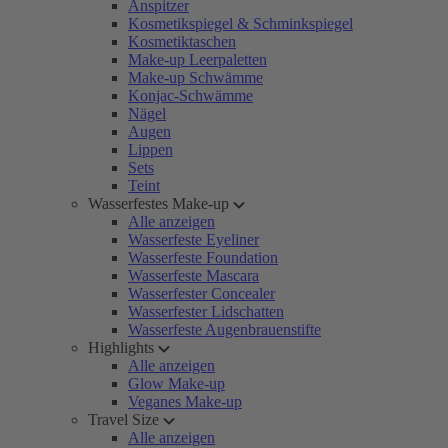
Anspitzer
Kosmetikspiegel & Schminkspiegel
Kosmetiktaschen
Make-up Leerpaletten
Make-up Schwämme
Konjac-Schwämme
Nägel
Augen
Lippen
Sets
Teint
Wasserfestes Make-up
Alle anzeigen
Wasserfeste Eyeliner
Wasserfeste Foundation
Wasserfeste Mascara
Wasserfester Concealer
Wasserfester Lidschatten
Wasserfeste Augenbrauenstifte
Highlights
Alle anzeigen
Glow Make-up
Veganes Make-up
Travel Size
Alle anzeigen