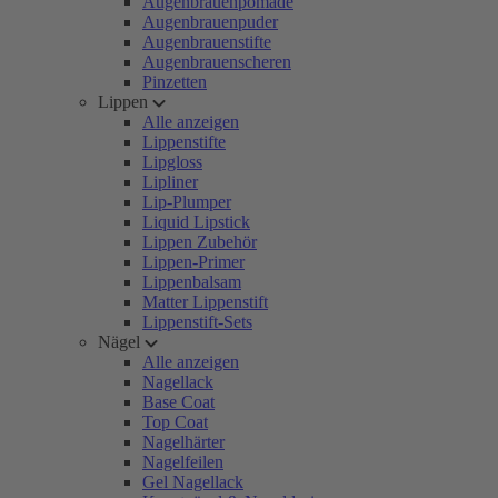
Augenbrauenpomade
Augenbrauenpuder
Augenbrauenstifte
Augenbrauenscheren
Pinzetten
Lippen
Alle anzeigen
Lippenstifte
Lipgloss
Lipliner
Lip-Plumper
Liquid Lipstick
Lippen Zubehör
Lippen-Primer
Lippenbalsam
Matter Lippenstift
Lippenstift-Sets
Nägel
Alle anzeigen
Nagellack
Base Coat
Top Coat
Nagelhärter
Nagelfeilen
Gel Nagellack