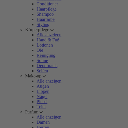
Conditioner
Haarpflege
Shampoo
Haarfarbe
Styling
Körperpflege
Alle anzeigen
Hand & Fuß
Lotionen
Öle
Reinigung
Sonne
Deodorants
Seifen
Make-up
Alle anzeigen
Augen
Lippen
Nägel
Pinsel
Teint
Parfum
Alle anzeigen
Damen
Herren