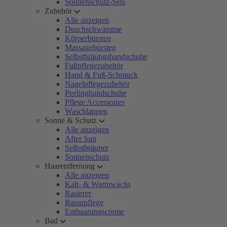
Sonnenschutz-Sets
Zubehör
Alle anzeigen
Duschschwämme
Körperbürsten
Massagebürsten
Selbstbräungshandschuhe
Fußpflegezubehör
Hand & Fuß-Schmuck
Nagelpflegezubehör
Peelinghandschuhe
Pflege Accessoires
Waschlappen
Sonne & Schutz
Alle anzeigen
After Sun
Selbstbräuner
Sonnenschutz
Haarentfernung
Alle anzeigen
Kalt- & Warmwachs
Rasierer
Rasurpflege
Enthaarungscreme
Bad