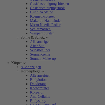
Gesichtsreinigungsbürsten
Gesichtsreinigungstools
Gua Sha Steine
Kosmetikspiegel
Make-up Haarbänder
Micro Needle Roller
Schlafmasken
Wimpernbürsten
Sonne & Schutz
Alle anzeigen
After Sun
Selbstbräuner
Sonnencreme
Sonnen-Make-up
Körper
Alle anzeigen
Körperpflege
Alle anzeigen
Bodylotion
Deodorant
Körperbutter
Körperöl
Anti-Cellulite
Bodyspray
Hals & Dekolleté