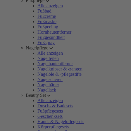
Fußpflege
Alle anzeigen
Fußbad
Fußcreme
Fußmaske
Fußpeeling
Hornhautentferner
Fußgesundheit
Fußspray
Nagelpflege
Alle anzeigen
Nagelfeilen
Nagelhautentferner
Nagelknipser & -zangen
Nagelöle & -pflegestifte
Nagelscheren
Nagelhärter
Nagellack
Beauty Set
Alle anzeigen
Dusch- & Badesets
Fußpflegesets
Geschenksets
Hand- & Nagelpflegesets
Körperpflegesets