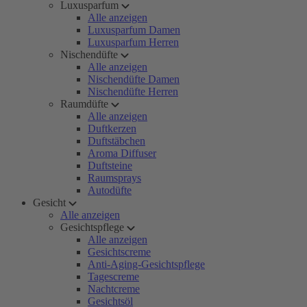
Luxusparfum
Alle anzeigen
Luxusparfum Damen
Luxusparfum Herren
Nischendüfte
Alle anzeigen
Nischendüfte Damen
Nischendüfte Herren
Raumdüfte
Alle anzeigen
Duftkerzen
Duftstäbchen
Aroma Diffuser
Duftsteine
Raumsprays
Autodüfte
Gesicht
Alle anzeigen
Gesichtspflege
Alle anzeigen
Gesichtscreme
Anti-Aging-Gesichtspflege
Tagescreme
Nachtcreme
Gesichtsöl