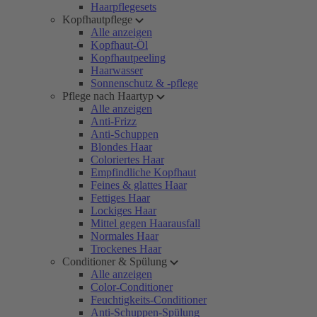
Haarpflegesets
Kopfhautpflege
Alle anzeigen
Kopfhaut-Öl
Kopfhautpeeling
Haarwasser
Sonnenschutz & -pflege
Pflege nach Haartyp
Alle anzeigen
Anti-Frizz
Anti-Schuppen
Blondes Haar
Coloriertes Haar
Empfindliche Kopfhaut
Feines & glattes Haar
Fettiges Haar
Lockiges Haar
Mittel gegen Haarausfall
Normales Haar
Trockenes Haar
Conditioner & Spülung
Alle anzeigen
Color-Conditioner
Feuchtigkeits-Conditioner
Anti-Schuppen-Spülung