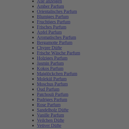
Alle anzeigen
Amber Parfum
Orientalisches Parfum
Blumiges Parfum
Fruchtiges Parfum
Frisches Parfum
Apfel Parfum
Aromatisches Parfum
Bergamotte Parfum
Chypre Düfte
Frische Wäsche Parfum
Holziges Parfum
Jasmin Parfum
Kokos Parfum
Maiglöckchen Parfum
Molekül Parfum
Moschus Parfum
Oud Parfum
Patchouli Parfum
Pudriges Parfum
Rose Parfum
Sandelholz Düfte
Vanille Parfum
Veilchen Düfte
Vetiver Düfte