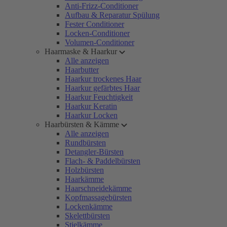
Anti-Frizz-Conditioner
Aufbau & Reparatur Spülung
Fester Conditioner
Locken-Conditioner
Volumen-Conditioner
Haarmaske & Haarkur
Alle anzeigen
Haarbutter
Haarkur trockenes Haar
Haarkur gefärbtes Haar
Haarkur Feuchtigkeit
Haarkur Keratin
Haarkur Locken
Haarbürsten & Kämme
Alle anzeigen
Rundbürsten
Detangler-Bürsten
Flach- & Paddelbürsten
Holzbürsten
Haarkämme
Haarschneidekämme
Kopfmassagebürsten
Lockenkämme
Skelettbürsten
Stielkämme