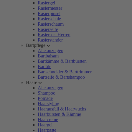
Rasiergel
Rasiermesser
Rasierpinsel
Rasierschale
Rasierschaum
Rasierseife
Rasiersets Herren
Rasierständer
Bartpflege
Alle anzeigen
Bartbalsam
Bartkämme & Bartbürsten
Bartöle
Bartschneider & Barttrimmer
Bartseife & Bartshampoo
Haare
Alle anzeigen
Shampoo
Pomade
Haarstyling
Haarausfall & Haarwuchs
Haarbürsten & Kämme
Haarcreme
Haargel
Haarpaste