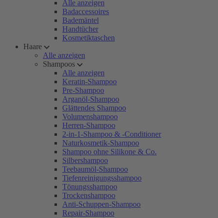
Alle anzeigen
Badaccessoires
Bademäntel
Handtücher
Kosmetiktaschen
Haare
Alle anzeigen
Shampoos
Alle anzeigen
Keratin-Shampoo
Pre-Shampoo
Arganöl-Shampoo
Glättendes Shampoo
Volumenshampoo
Herren-Shampoo
2-in-1-Shampoo & -Conditioner
Naturkosmetik-Shampoo
Shampoo ohne Silikone & Co.
Silbershampoo
Teebaumöl-Shampoo
Tiefenreinigungsshampoo
Tönungsshampoo
Trockenshampoo
Anti-Schuppen-Shampoo
Repair-Shampoo