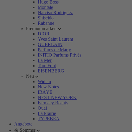
Hugo Boss
Montale
Narciso Rodriguez
Shiseido
Rabanne
Premiummarken
DIOR
Yves Saint Laurent
GUERLAIN
Parfums de Marly
INITIO Parfums Privés
La Mer
Tom Ford
EISENBERG
Neu
Widian
New Notes
IRÄYE
NEST NEW YORK
Farmacy Beauty
Ouai
La Prairie
TYPEBEA
Angebote
☀️ Sommer