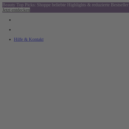
Beauty Top Picks: Shoppe beliebte Highlights & reduzierte Bestseller
Jetzt entdecken
Hilfe & Kontakt