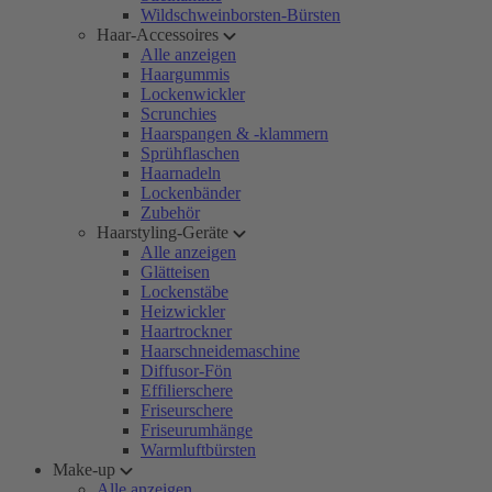
Wildschweinborsten-Bürsten
Haar-Accessoires
Alle anzeigen
Haargummis
Lockenwickler
Scrunchies
Haarspangen & -klammern
Sprühflaschen
Haarnadeln
Lockenbänder
Zubehör
Haarstyling-Geräte
Alle anzeigen
Glätteisen
Lockenstäbe
Heizwickler
Haartrockner
Haarschneidemaschine
Diffusor-Fön
Effilierschere
Friseurschere
Friseurumhänge
Warmluftbürsten
Make-up
Alle anzeigen