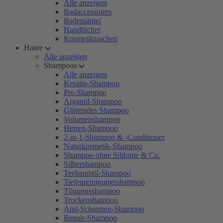
Alle anzeigen
Badaccessoires
Bademäntel
Handtücher
Kosmetiktaschen
Haare
Alle anzeigen
Shampoos
Alle anzeigen
Keratin-Shampoo
Pre-Shampoo
Arganöl-Shampoo
Glättendes Shampoo
Volumenshampoo
Herren-Shampoo
2-in-1-Shampoo & -Conditioner
Naturkosmetik-Shampoo
Shampoo ohne Silikone & Co.
Silbershampoo
Teebaumöl-Shampoo
Tiefenreinigungsshampoo
Tönungsshampoo
Trockenshampoo
Anti-Schuppen-Shampoo
Repair-Shampoo