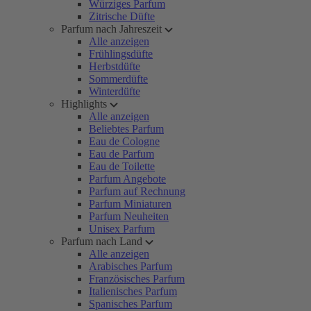
Würziges Parfum
Zitrische Düfte
Parfum nach Jahreszeit
Alle anzeigen
Frühlingsdüfte
Herbstdüfte
Sommerdüfte
Winterdüfte
Highlights
Alle anzeigen
Beliebtes Parfum
Eau de Cologne
Eau de Parfum
Eau de Toilette
Parfum Angebote
Parfum auf Rechnung
Parfum Miniaturen
Parfum Neuheiten
Unisex Parfum
Parfum nach Land
Alle anzeigen
Arabisches Parfum
Französisches Parfum
Italienisches Parfum
Spanisches Parfum