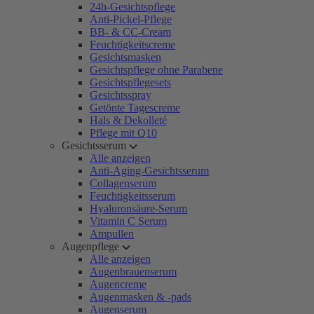
24h-Gesichtspflege
Anti-Pickel-Pflege
BB- & CC-Cream
Feuchtigkeitscreme
Gesichtsmasken
Gesichtspflege ohne Parabene
Gesichtspflegesets
Gesichtsspray
Getönte Tagescreme
Hals & Dekolleté
Pflege mit Q10
Gesichtsserum
Alle anzeigen
Anti-Aging-Gesichtsserum
Collagenserum
Feuchtigkeitsserum
Hyaluronsäure-Serum
Vitamin C Serum
Ampullen
Augenpflege
Alle anzeigen
Augenbrauenserum
Augencreme
Augenmasken & -pads
Augenserum