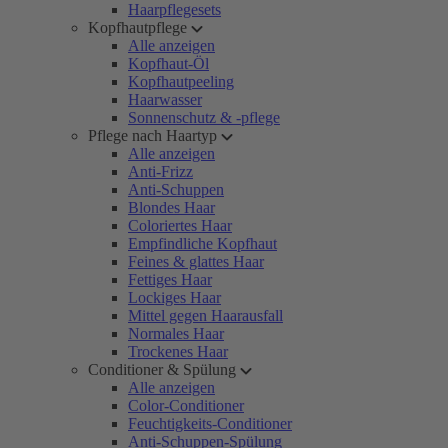
Haarpflegesets
Kopfhautpflege
Alle anzeigen
Kopfhaut-Öl
Kopfhautpeeling
Haarwasser
Sonnenschutz & -pflege
Pflege nach Haartyp
Alle anzeigen
Anti-Frizz
Anti-Schuppen
Blondes Haar
Coloriertes Haar
Empfindliche Kopfhaut
Feines & glattes Haar
Fettiges Haar
Lockiges Haar
Mittel gegen Haarausfall
Normales Haar
Trockenes Haar
Conditioner & Spülung
Alle anzeigen
Color-Conditioner
Feuchtigkeits-Conditioner
Anti-Schuppen-Spülung