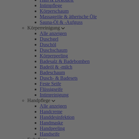
Intimpflege
Körperschaum
Massageöle & ätherische Öle
Sauna-Öl & -Aufguss
Körperreinigung
Alle anzeigen
Duschgel
Duschöl
Duschschaum
Körperpeeling
Badesalz & Badebomben
Badeöl & -milch
Badeschaum
Dusch- & Badesets
Feste Seife
Flüssigseife
Intimreinigung
Handpflege
Alle anzeigen
Handcreme
Handdesinfektion
Handmaske
Handpeeling
Handseife