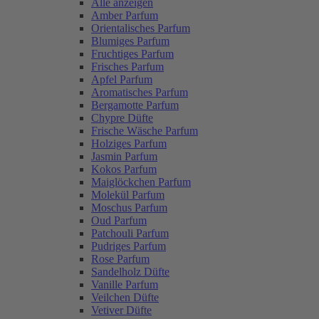
Alle anzeigen
Amber Parfum
Orientalisches Parfum
Blumiges Parfum
Fruchtiges Parfum
Frisches Parfum
Apfel Parfum
Aromatisches Parfum
Bergamotte Parfum
Chypre Düfte
Frische Wäsche Parfum
Holziges Parfum
Jasmin Parfum
Kokos Parfum
Maiglöckchen Parfum
Molekül Parfum
Moschus Parfum
Oud Parfum
Patchouli Parfum
Pudriges Parfum
Rose Parfum
Sandelholz Düfte
Vanille Parfum
Veilchen Düfte
Vetiver Düfte