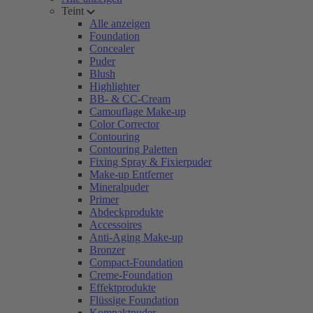
Teint
Alle anzeigen
Foundation
Concealer
Puder
Blush
Highlighter
BB- & CC-Cream
Camouflage Make-up
Color Corrector
Contouring
Contouring Paletten
Fixing Spray & Fixierpuder
Make-up Entferner
Mineralpuder
Primer
Abdeckprodukte
Accessoires
Anti-Aging Make-up
Bronzer
Compact-Foundation
Creme-Foundation
Effektprodukte
Flüssige Foundation
Kompaktpuder