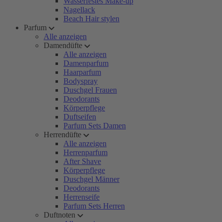
Wasserfestes Make-up
Nagellack
Beach Hair stylen
Parfum
Alle anzeigen
Damendüfte
Alle anzeigen
Damenparfum
Haarparfum
Bodyspray
Duschgel Frauen
Deodorants
Körperpflege
Duftseifen
Parfum Sets Damen
Herrendüfte
Alle anzeigen
Herrenparfum
After Shave
Körperpflege
Duschgel Männer
Deodorants
Herrenseife
Parfum Sets Herren
Duftnoten