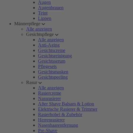
Augen
Augenbrauen
Teint
Lippen
Männerpflege
Alle anzeigen
Gesichtspflege
Alle anzeigen
Anti-Aging
Gesichtscreme
Gesichtsreinigung
Gesichtsserum
Pflegesets
Gesichtsmasken
Gesichtspeeling
Rasur
Alle anzeigen
Rasiercreme
Nassrasierer
After Shave Balsam & Lotion
Elektrische Rasierer & Trimmer
Rasierhobel & Zubehör
Herrenrasierer
Nasenhaarentfernung
Pre-Shave