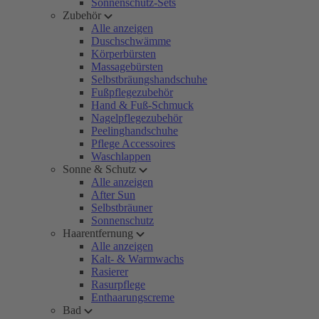
Sonnenschutz-Sets
Zubehör
Alle anzeigen
Duschschwämme
Körperbürsten
Massagebürsten
Selbstbräungshandschuhe
Fußpflegezubehör
Hand & Fuß-Schmuck
Nagelpflegezubehör
Peelinghandschuhe
Pflege Accessoires
Waschlappen
Sonne & Schutz
Alle anzeigen
After Sun
Selbstbräuner
Sonnenschutz
Haarentfernung
Alle anzeigen
Kalt- & Warmwachs
Rasierer
Rasurpflege
Enthaarungscreme
Bad