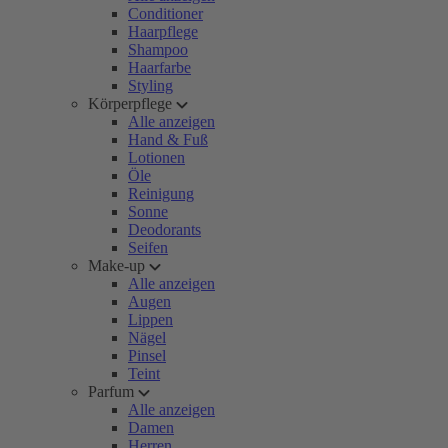
Conditioner
Haarpflege
Shampoo
Haarfarbe
Styling
Körperpflege
Alle anzeigen
Hand & Fuß
Lotionen
Öle
Reinigung
Sonne
Deodorants
Seifen
Make-up
Alle anzeigen
Augen
Lippen
Nägel
Pinsel
Teint
Parfum
Alle anzeigen
Damen
Herren