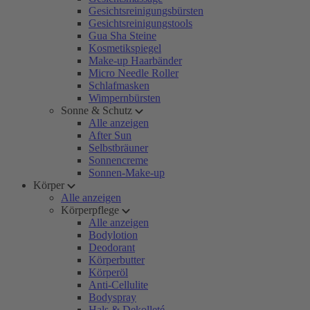
Gesichtsreinigungsbürsten
Gesichtsreinigungstools
Gua Sha Steine
Kosmetikspiegel
Make-up Haarbänder
Micro Needle Roller
Schlafmasken
Wimpernbürsten
Sonne & Schutz
Alle anzeigen
After Sun
Selbstbräuner
Sonnencreme
Sonnen-Make-up
Körper
Alle anzeigen
Körperpflege
Alle anzeigen
Bodylotion
Deodorant
Körperbutter
Körperöl
Anti-Cellulite
Bodyspray
Hals & Dekolleté