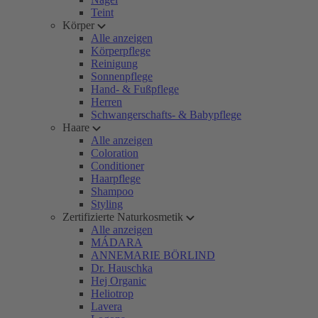
Teint
Körper
Alle anzeigen
Körperpflege
Reinigung
Sonnenpflege
Hand- & Fußpflege
Herren
Schwangerschafts- & Babypflege
Haare
Alle anzeigen
Coloration
Conditioner
Haarpflege
Shampoo
Styling
Zertifizierte Naturkosmetik
Alle anzeigen
MÁDARA
ANNEMARIE BÖRLIND
Dr. Hauschka
Hej Organic
Heliotrop
Lavera