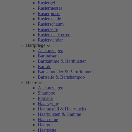
Rasiergel
Rasiermesser
Rasierpinsel
Rasierschale
Rasierschaum
Rasierseife
Rasiersets Herren
Rasierständer
Bartpflege
Alle anzeigen
Bartbalsam
Bartkämme & Bartbürsten
Bartöle
Bartschneider & Barttrimmer
Bartseife & Bartshampoo
Haare
Alle anzeigen
Shampoo
Pomade
Haarstyling
Haarausfall & Haarwuchs
Haarbürsten & Kämme
Haarcreme
Haargel
Haarpaste