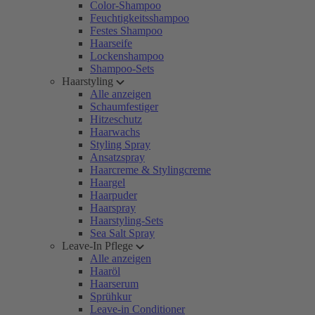
Color-Shampoo
Feuchtigkeitsshampoo
Festes Shampoo
Haarseife
Lockenshampoo
Shampoo-Sets
Haarstyling
Alle anzeigen
Schaumfestiger
Hitzeschutz
Haarwachs
Styling Spray
Ansatzspray
Haarcreme & Stylingcreme
Haargel
Haarpuder
Haarspray
Haarstyling-Sets
Sea Salt Spray
Leave-In Pflege
Alle anzeigen
Haaröl
Haarserum
Sprühkur
Leave-in Conditioner