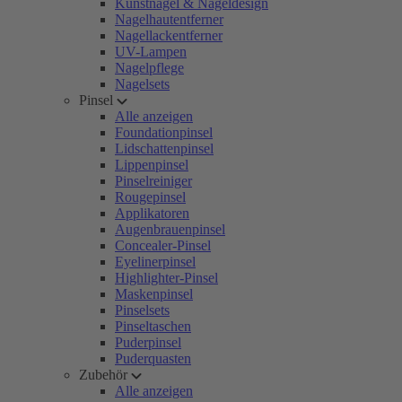
Kunstnägel & Nageldesign
Nagelhautentferner
Nagellackentferner
UV-Lampen
Nagelpflege
Nagelsets
Pinsel
Alle anzeigen
Foundationpinsel
Lidschattenpinsel
Lippenpinsel
Pinselreiniger
Rougepinsel
Applikatoren
Augenbrauenpinsel
Concealer-Pinsel
Eyelinerpinsel
Highlighter-Pinsel
Maskenpinsel
Pinselsets
Pinseltaschen
Puderpinsel
Puderquasten
Zubehör
Alle anzeigen