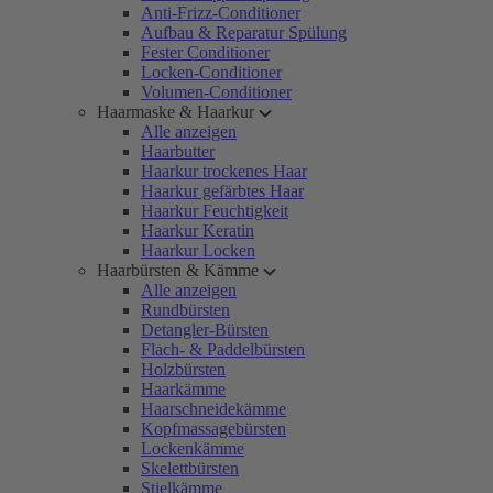
Anti-Frizz-Conditioner
Aufbau & Reparatur Spülung
Fester Conditioner
Locken-Conditioner
Volumen-Conditioner
Haarmaske & Haarkur
Alle anzeigen
Haarbutter
Haarkur trockenes Haar
Haarkur gefärbtes Haar
Haarkur Feuchtigkeit
Haarkur Keratin
Haarkur Locken
Haarbürsten & Kämme
Alle anzeigen
Rundbürsten
Detangler-Bürsten
Flach- & Paddelbürsten
Holzbürsten
Haarkämme
Haarschneidekämme
Kopfmassagebürsten
Lockenkämme
Skelettbürsten
Stielkämme