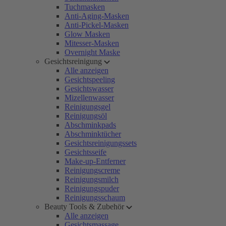
Tuchmasken
Anti-Aging-Masken
Anti-Pickel-Masken
Glow Masken
Mitesser-Masken
Overnight Maske
Gesichtsreinigung
Alle anzeigen
Gesichtspeeling
Gesichtswasser
Mizellenwasser
Reinigungsgel
Reinigungsöl
Abschminkpads
Abschminktücher
Gesichtsreinigungssets
Gesichtsseife
Make-up-Entferner
Reinigungscreme
Reinigungsmilch
Reinigungspuder
Reinigungsschaum
Beauty Tools & Zubehör
Alle anzeigen
Gesichtsmassage