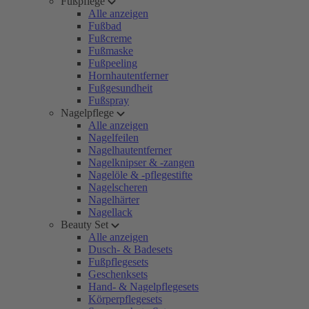
Fußpflege
Alle anzeigen
Fußbad
Fußcreme
Fußmaske
Fußpeeling
Hornhautentferner
Fußgesundheit
Fußspray
Nagelpflege
Alle anzeigen
Nagelfeilen
Nagelhautentferner
Nagelknipser & -zangen
Nagelöle & -pflegestifte
Nagelscheren
Nagelhärter
Nagellack
Beauty Set
Alle anzeigen
Dusch- & Badesets
Fußpflegesets
Geschenksets
Hand- & Nagelpflegesets
Körperpflegesets