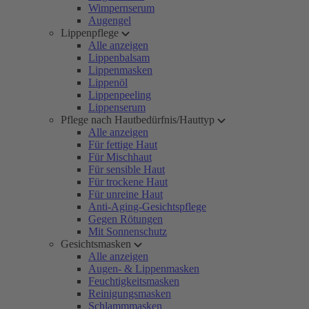
Wimpernserum
Augengel
Lippenpflege
Alle anzeigen
Lippenbalsam
Lippenmasken
Lippenöl
Lippenpeeling
Lippenserum
Pflege nach Hautbedürfnis/Hauttyp
Alle anzeigen
Für fettige Haut
Für Mischhaut
Für sensible Haut
Für trockene Haut
Für unreine Haut
Anti-Aging-Gesichtspflege
Gegen Rötungen
Mit Sonnenschutz
Gesichtsmasken
Alle anzeigen
Augen- & Lippenmasken
Feuchtigkeitsmasken
Reinigungsmasken
Schlammmasken