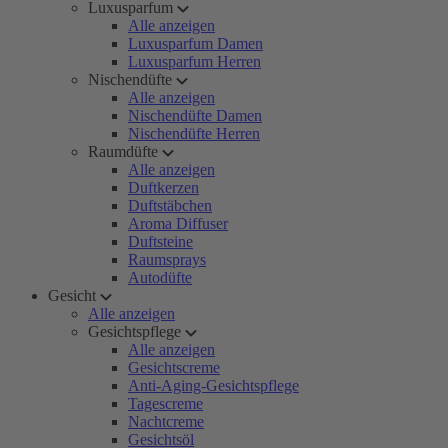
Luxusparfum
Alle anzeigen
Luxusparfum Damen
Luxusparfum Herren
Nischendüfte
Alle anzeigen
Nischendüfte Damen
Nischendüfte Herren
Raumdüfte
Alle anzeigen
Duftkerzen
Duftstäbchen
Aroma Diffuser
Duftsteine
Raumsprays
Autodüfte
Gesicht
Alle anzeigen
Gesichtspflege
Alle anzeigen
Gesichtscreme
Anti-Aging-Gesichtspflege
Tagescreme
Nachtcreme
Gesichtsöl