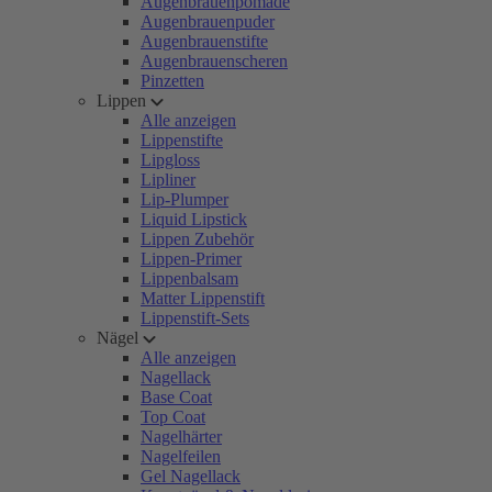
Augenbrauenpomade
Augenbrauenpuder
Augenbrauenstifte
Augenbrauenscheren
Pinzetten
Lippen
Alle anzeigen
Lippenstifte
Lipgloss
Lipliner
Lip-Plumper
Liquid Lipstick
Lippen Zubehör
Lippen-Primer
Lippenbalsam
Matter Lippenstift
Lippenstift-Sets
Nägel
Alle anzeigen
Nagellack
Base Coat
Top Coat
Nagelhärter
Nagelfeilen
Gel Nagellack