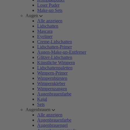
Loser Puder
Make-up Sets
Augen
Alle anzeigen
Lidschatten
Mascara
Eyeliner
Creme-Lidschatten
Lidschatten-Primer
Augen-Make-up-Entferner
Glitzer-Lidschatten
Künstliche Wimpern
Lidschattenpaletten
Wimpern-Primer
Wimpernbürsten
Wimpernkleber
Wimpernzangen
Augenbrauenfarbe
Kajal
Sets
Augenbrauen
Alle anzeigen
Augenbrauenfarbe
Augenbrauengel