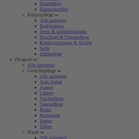
Haarpflege
Haarschneider
Körperpflege
Alle anzeigen
Bodylotions
Deos & Antitranspirants
Duschgel & Duschpflege
Körperreinigung & Scrubs
Seife
Intimpflege
Drogerie
Alle anzeigen
Gesichtspflege
Alle anzeigen
Anti-Aging
Augen
Lippen
Nachtpflege
Tagespflege
Rasur
Reinigung
Sonne
Zähne
Haare
Alle anzeigen