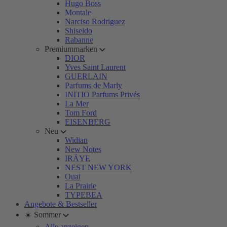
Hugo Boss
Montale
Narciso Rodriguez
Shiseido
Rabanne
Premiummarken
DIOR
Yves Saint Laurent
GUERLAIN
Parfums de Marly
INITIO Parfums Privés
La Mer
Tom Ford
EISENBERG
Neu
Widian
New Notes
IRÄYE
NEST NEW YORK
Ouai
La Prairie
TYPEBEA
Angebote & Bestseller
☀️ Sommer
Alle anzeigen