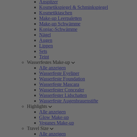
Anspitzer
Kosmetikspiegel & Schminkspiegel
Kosmetiktaschen
Make-up Leerpaletten
Make-up Schwämme
Konjac-Schwämme
Nägel
Augen
Lippen
Sets
Teint
Wasserfestes Make-up
Alle anzeigen
Wasserfeste Eyeliner
Wasserfeste Foundation
Wasserfeste Mascara
Wasserfester Concealer
Wasserfester Lidschatten
Wasserfeste Augenbrauenstifte
Highlights
Alle anzeigen
Glow Make-up
Veganes Make-up
Travel Size
Alle anzeigen