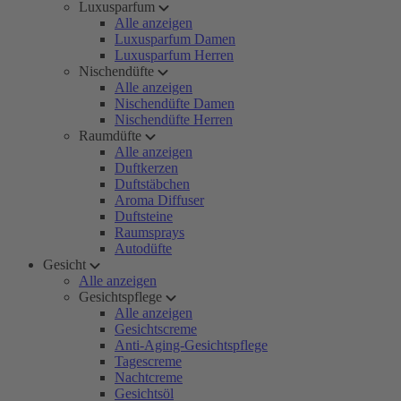
Luxusparfum
Alle anzeigen
Luxusparfum Damen
Luxusparfum Herren
Nischendüfte
Alle anzeigen
Nischendüfte Damen
Nischendüfte Herren
Raumdüfte
Alle anzeigen
Duftkerzen
Duftstäbchen
Aroma Diffuser
Duftsteine
Raumsprays
Autodüfte
Gesicht
Alle anzeigen
Gesichtspflege
Alle anzeigen
Gesichtscreme
Anti-Aging-Gesichtspflege
Tagescreme
Nachtcreme
Gesichtsöl