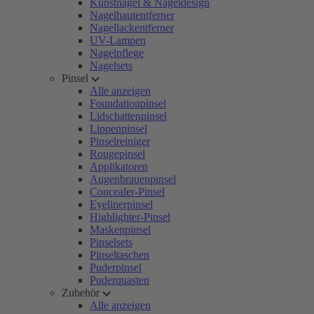
Kunstnägel & Nageldesign
Nagelhautentferner
Nagellackentferner
UV-Lampen
Nagelpflege
Nagelsets
Pinsel
Alle anzeigen
Foundationpinsel
Lidschattenpinsel
Lippenpinsel
Pinselreiniger
Rougepinsel
Applikatoren
Augenbrauenpinsel
Concealer-Pinsel
Eyelinerpinsel
Highlighter-Pinsel
Maskenpinsel
Pinselsets
Pinseltaschen
Puderpinsel
Puderquasten
Zubehör
Alle anzeigen