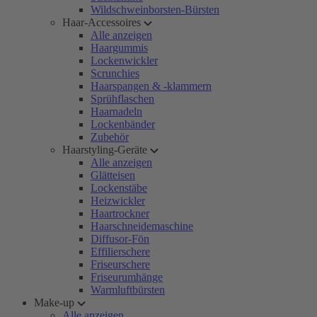
Wildschweinborsten-Bürsten
Haar-Accessoires
Alle anzeigen
Haargummis
Lockenwickler
Scrunchies
Haarspangen & -klammern
Sprühflaschen
Haarnadeln
Lockenbänder
Zubehör
Haarstyling-Geräte
Alle anzeigen
Glätteisen
Lockenstäbe
Heizwickler
Haartrockner
Haarschneidemaschine
Diffusor-Fön
Effilierschere
Friseurschere
Friseurumhänge
Warmluftbürsten
Make-up
Alle anzeigen