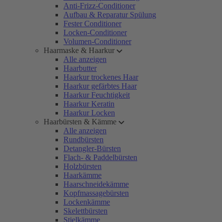
Anti-Frizz-Conditioner
Aufbau & Reparatur Spülung
Fester Conditioner
Locken-Conditioner
Volumen-Conditioner
Haarmaske & Haarkur
Alle anzeigen
Haarbutter
Haarkur trockenes Haar
Haarkur gefärbtes Haar
Haarkur Feuchtigkeit
Haarkur Keratin
Haarkur Locken
Haarbürsten & Kämme
Alle anzeigen
Rundbürsten
Detangler-Bürsten
Flach- & Paddelbürsten
Holzbürsten
Haarkämme
Haarschneidekämme
Kopfmassagebürsten
Lockenkämme
Skelettbürsten
Stielkämme