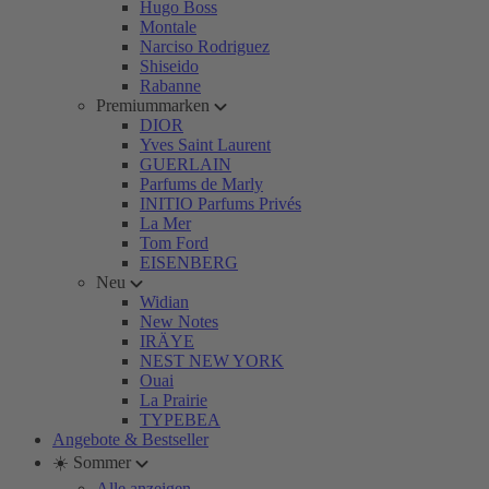
Hugo Boss
Montale
Narciso Rodriguez
Shiseido
Rabanne
Premiummarken
DIOR
Yves Saint Laurent
GUERLAIN
Parfums de Marly
INITIO Parfums Privés
La Mer
Tom Ford
EISENBERG
Neu
Widian
New Notes
IRÄYE
NEST NEW YORK
Ouai
La Prairie
TYPEBEA
Angebote & Bestseller
☀️ Sommer
Alle anzeigen