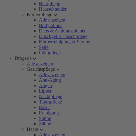
Haarpflege
Haarschneider
Körperpflege
Alle anzeigen
Bodylotions
Deos & Antitranspirants
Duschgel & Duschpflege
Körperreinigung & Scrubs
Seife
Intimpflege
Drogerie
Alle anzeigen
Gesichtspflege
Alle anzeigen
Anti-Aging
Augen
Lippen
Nachtpflege
Tagespflege
Rasur
Reinigung
Sonne
Zähne
Haare
Alle anzeigen