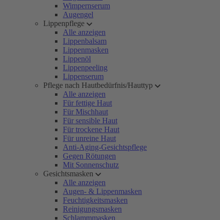
Wimpernserum
Augengel
Lippenpflege
Alle anzeigen
Lippenbalsam
Lippenmasken
Lippenöl
Lippenpeeling
Lippenserum
Pflege nach Hautbedürfnis/Hauttyp
Alle anzeigen
Für fettige Haut
Für Mischhaut
Für sensible Haut
Für trockene Haut
Für unreine Haut
Anti-Aging-Gesichtspflege
Gegen Rötungen
Mit Sonnenschutz
Gesichtsmasken
Alle anzeigen
Augen- & Lippenmasken
Feuchtigkeitsmasken
Reinigungsmasken
Schlammmasken