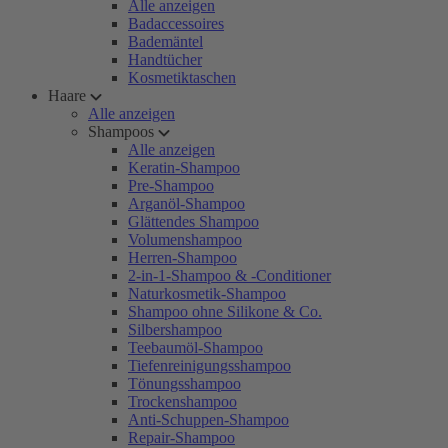
Alle anzeigen
Badaccessoires
Bademäntel
Handtücher
Kosmetiktaschen
Haare
Alle anzeigen
Shampoos
Alle anzeigen
Keratin-Shampoo
Pre-Shampoo
Arganöl-Shampoo
Glättendes Shampoo
Volumenshampoo
Herren-Shampoo
2-in-1-Shampoo & -Conditioner
Naturkosmetik-Shampoo
Shampoo ohne Silikone & Co.
Silbershampoo
Teebaumöl-Shampoo
Tiefenreinigungsshampoo
Tönungsshampoo
Trockenshampoo
Anti-Schuppen-Shampoo
Repair-Shampoo