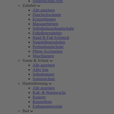
Sonnenschutz-Sets
Zubehör
Alle anzeigen
Duschschwämme
Körperbürsten
Massagebürsten
Selbstbräungshandschuhe
Fußpflegezubehör
Hand & Fuß-Schmuck
Nagelpflegezubehör
Peelinghandschuhe
Pflege Accessoires
Waschlappen
Sonne & Schutz
Alle anzeigen
After Sun
Selbstbräuner
Sonnenschutz
Haarentfernung
Alle anzeigen
Kalt- & Warmwachs
Rasierer
Rasurpflege
Enthaarungscreme
Bad