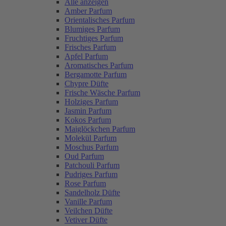
Alle anzeigen
Amber Parfum
Orientalisches Parfum
Blumiges Parfum
Fruchtiges Parfum
Frisches Parfum
Apfel Parfum
Aromatisches Parfum
Bergamotte Parfum
Chypre Düfte
Frische Wäsche Parfum
Holziges Parfum
Jasmin Parfum
Kokos Parfum
Maiglöckchen Parfum
Molekül Parfum
Moschus Parfum
Oud Parfum
Patchouli Parfum
Pudriges Parfum
Rose Parfum
Sandelholz Düfte
Vanille Parfum
Veilchen Düfte
Vetiver Düfte