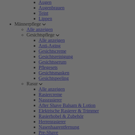
Augen
Augenbrauen
Teint
Lippen
Männerpflege
Alle anzeigen
Gesichtspflege
Alle anzeigen
Anti-Aging
Gesichtscreme
Gesichtsreinigung
Gesichtsserum
Pflegesets
Gesichtsmasken
Gesichtspeeling
Rasur
Alle anzeigen
Rasiercreme
Nassrasierer
After Shave Balsam & Lotion
Elektrische Rasierer & Trimmer
Rasierhobel & Zubehör
Herrenrasierer
Nasenhaarentfernung
Pre-Shave