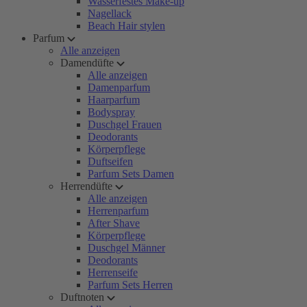
Wasserfestes Make-up
Nagellack
Beach Hair stylen
Parfum
Alle anzeigen
Damendüfte
Alle anzeigen
Damenparfum
Haarparfum
Bodyspray
Duschgel Frauen
Deodorants
Körperpflege
Duftseifen
Parfum Sets Damen
Herrendüfte
Alle anzeigen
Herrenparfum
After Shave
Körperpflege
Duschgel Männer
Deodorants
Herrenseife
Parfum Sets Herren
Duftnoten