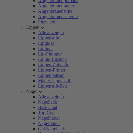
Augenbrauenpomade
Augenbrauenpuder
Augenbrauenstifte
Augenbrauenscheren
Pinzetten
Lippen
Alle anzeigen
Lippenstifte
Lipgloss
Lipliner
Lip-Plumper
Liquid Lipstick
Lippen Zubehör
Lippen-Primer
Lippenbalsam
Matter Lippenstift
Lippenstift-Sets
Nägel
Alle anzeigen
Nagellack
Base Coat
Top Coat
Nagelhärter
Nagelfeilen
Gel Nagellack