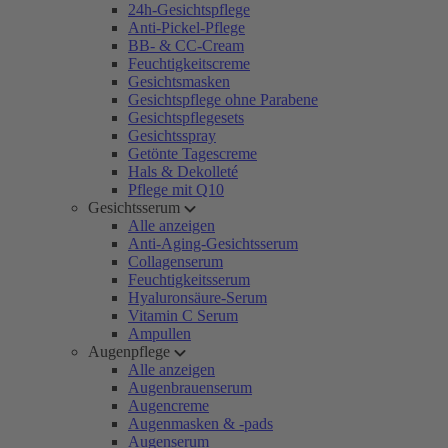
24h-Gesichtspflege
Anti-Pickel-Pflege
BB- & CC-Cream
Feuchtigkeitscreme
Gesichtsmasken
Gesichtspflege ohne Parabene
Gesichtspflegesets
Gesichtsspray
Getönte Tagescreme
Hals & Dekolleté
Pflege mit Q10
Gesichtsserum
Alle anzeigen
Anti-Aging-Gesichtsserum
Collagenserum
Feuchtigkeitsserum
Hyaluronsäure-Serum
Vitamin C Serum
Ampullen
Augenpflege
Alle anzeigen
Augenbrauenserum
Augencreme
Augenmasken & -pads
Augenserum