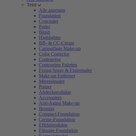
Teint
Alle anzeigen
Foundation
Concealer
Puder
Blush
Highlighter
BB- & CC-Cream
Camouflage Make-up
Color Corrector
Contouring
Contouring Paletten
Fixing Spray & Fixierpuder
Make-up Entferner
Mineralpuder
Primer
Abdeckprodukte
Accessoires
Anti-Aging Make-up
Bronzer
Compact-Foundation
Creme-Foundation
Effektprodukte
Flüssige Foundation
Kompaktpuder