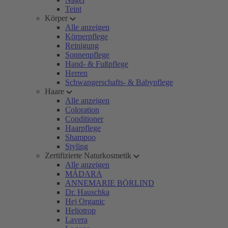
Teint
Körper
Alle anzeigen
Körperpflege
Reinigung
Sonnenpflege
Hand- & Fußpflege
Herren
Schwangerschafts- & Babypflege
Haare
Alle anzeigen
Coloration
Conditioner
Haarpflege
Shampoo
Styling
Zertifizierte Naturkosmetik
Alle anzeigen
MÁDARA
ANNEMARIE BÖRLIND
Dr. Hauschka
Hej Organic
Heliotrop
Lavera