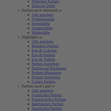
Würziges Parfum
Zitrische Düfte
Parfum nach Jahreszeit
Alle anzeigen
Frühlingsdüfte
Herbstdüfte
Sommerdüfte
Winterdüfte
Highlights
Alle anzeigen
Beliebtes Parfum
Eau de Cologne
Eau de Parfum
Eau de Toilette
Parfum Angebote
Parfum auf Rechnung
Parfum Miniaturen
Parfum Neuheiten
Unisex Parfum
Parfum nach Land
Alle anzeigen
Arabisches Parfum
Französisches Parfum
Italienisches Parfum
Spanisches Parfum