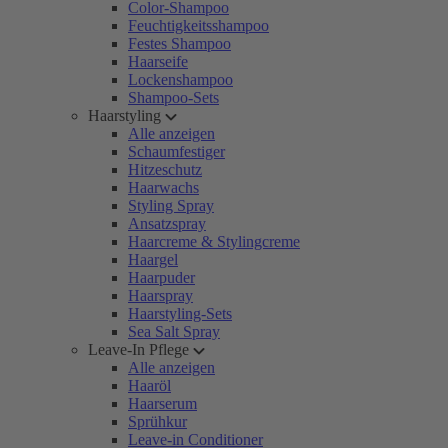
Color-Shampoo
Feuchtigkeitsshampoo
Festes Shampoo
Haarseife
Lockenshampoo
Shampoo-Sets
Haarstyling
Alle anzeigen
Schaumfestiger
Hitzeschutz
Haarwachs
Styling Spray
Ansatzspray
Haarcreme & Stylingcreme
Haargel
Haarpuder
Haarspray
Haarstyling-Sets
Sea Salt Spray
Leave-In Pflege
Alle anzeigen
Haaröl
Haarserum
Sprühkur
Leave-in Conditioner