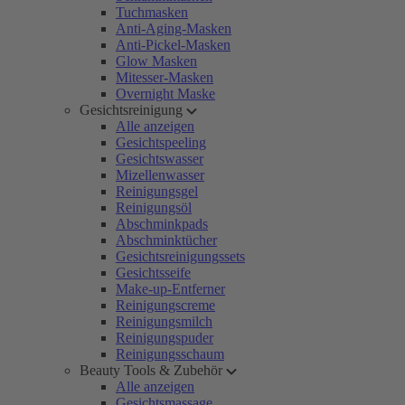
Tuchmasken
Anti-Aging-Masken
Anti-Pickel-Masken
Glow Masken
Mitesser-Masken
Overnight Maske
Gesichtsreinigung
Alle anzeigen
Gesichtspeeling
Gesichtswasser
Mizellenwasser
Reinigungsgel
Reinigungsöl
Abschminkpads
Abschminktücher
Gesichtsreinigungssets
Gesichtsseife
Make-up-Entferner
Reinigungscreme
Reinigungsmilch
Reinigungspuder
Reinigungsschaum
Beauty Tools & Zubehör
Alle anzeigen
Gesichtsmassage