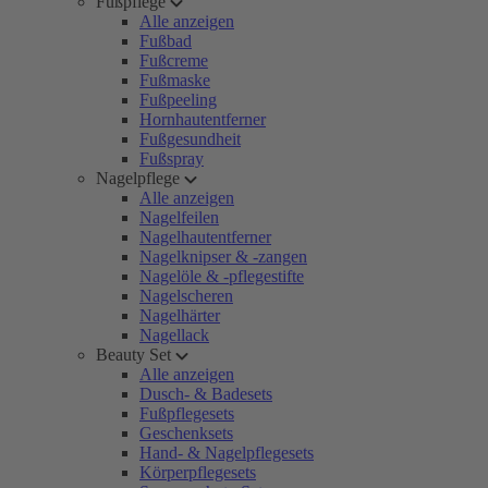
Fußpflege
Alle anzeigen
Fußbad
Fußcreme
Fußmaske
Fußpeeling
Hornhautentferner
Fußgesundheit
Fußspray
Nagelpflege
Alle anzeigen
Nagelfeilen
Nagelhautentferner
Nagelknipser & -zangen
Nagelöle & -pflegestifte
Nagelscheren
Nagelhärter
Nagellack
Beauty Set
Alle anzeigen
Dusch- & Badesets
Fußpflegesets
Geschenksets
Hand- & Nagelpflegesets
Körperpflegesets