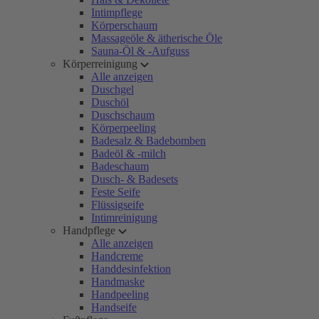
Intimpflege
Körperschaum
Massageöle & ätherische Öle
Sauna-Öl & -Aufguss
Körperreinigung
Alle anzeigen
Duschgel
Duschöl
Duschschaum
Körperpeeling
Badesalz & Badebomben
Badeöl & -milch
Badeschaum
Dusch- & Badesets
Feste Seife
Flüssigseife
Intimreinigung
Handpflege
Alle anzeigen
Handcreme
Handdesinfektion
Handmaske
Handpeeling
Handseife