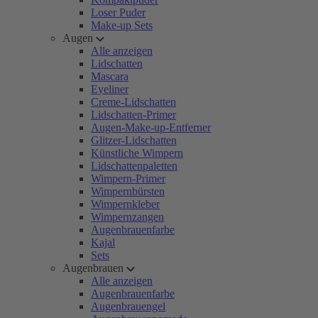
Loser Puder
Make-up Sets
Augen
Alle anzeigen
Lidschatten
Mascara
Eyeliner
Creme-Lidschatten
Lidschatten-Primer
Augen-Make-up-Entferner
Glitzer-Lidschatten
Künstliche Wimpern
Lidschattenpaletten
Wimpern-Primer
Wimpernbürsten
Wimpernkleber
Wimpernzangen
Augenbrauenfarbe
Kajal
Sets
Augenbrauen
Alle anzeigen
Augenbrauenfarbe
Augenbrauengel