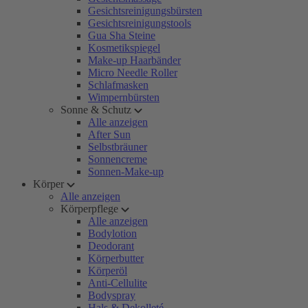
Gesichtsreinigungsbürsten
Gesichtsreinigungstools
Gua Sha Steine
Kosmetikspiegel
Make-up Haarbänder
Micro Needle Roller
Schlafmasken
Wimpernbürsten
Sonne & Schutz
Alle anzeigen
After Sun
Selbstbräuner
Sonnencreme
Sonnen-Make-up
Körper
Alle anzeigen
Körperpflege
Alle anzeigen
Bodylotion
Deodorant
Körperbutter
Körperöl
Anti-Cellulite
Bodyspray
Hals & Dekolleté