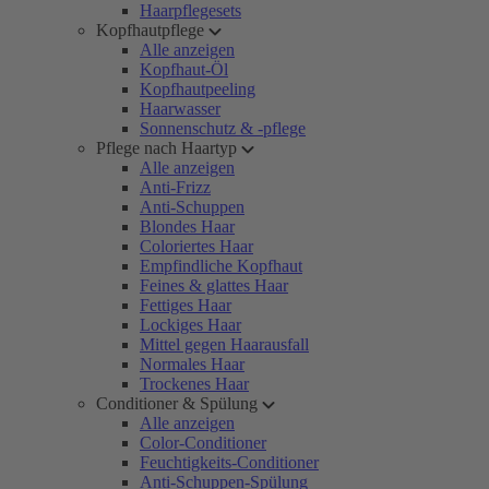
Haarpflegesets
Kopfhautpflege
Alle anzeigen
Kopfhaut-Öl
Kopfhautpeeling
Haarwasser
Sonnenschutz & -pflege
Pflege nach Haartyp
Alle anzeigen
Anti-Frizz
Anti-Schuppen
Blondes Haar
Coloriertes Haar
Empfindliche Kopfhaut
Feines & glattes Haar
Fettiges Haar
Lockiges Haar
Mittel gegen Haarausfall
Normales Haar
Trockenes Haar
Conditioner & Spülung
Alle anzeigen
Color-Conditioner
Feuchtigkeits-Conditioner
Anti-Schuppen-Spülung