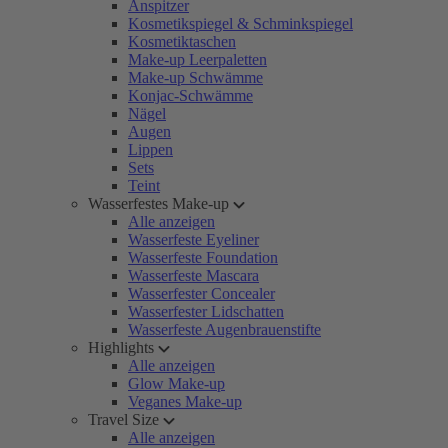
Anspitzer
Kosmetikspiegel & Schminkspiegel
Kosmetiktaschen
Make-up Leerpaletten
Make-up Schwämme
Konjac-Schwämme
Nägel
Augen
Lippen
Sets
Teint
Wasserfestes Make-up
Alle anzeigen
Wasserfeste Eyeliner
Wasserfeste Foundation
Wasserfeste Mascara
Wasserfester Concealer
Wasserfester Lidschatten
Wasserfeste Augenbrauenstifte
Highlights
Alle anzeigen
Glow Make-up
Veganes Make-up
Travel Size
Alle anzeigen