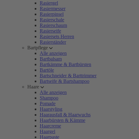
Rasiergel
Rasiermesser
Rasierpinsel
Rasierschale
Rasierschaum
Rasierseife
Rasiersets Herren
Rasierständer
Bartpflege
Alle anzeigen
Bartbalsam
Bartkämme & Bartbürsten
Bartöle
Bartschneider & Barttrimmer
Bartseife & Bartshampoo
Haare
Alle anzeigen
Shampoo
Pomade
Haarstyling
Haarausfall & Haarwuchs
Haarbürsten & Kämme
Haarcreme
Haargel
Haarpaste