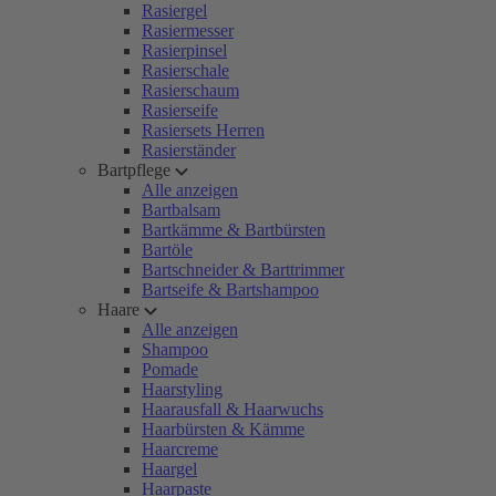
Rasiergel
Rasiermesser
Rasierpinsel
Rasierschale
Rasierschaum
Rasierseife
Rasiersets Herren
Rasierständer
Bartpflege
Alle anzeigen
Bartbalsam
Bartkämme & Bartbürsten
Bartöle
Bartschneider & Barttrimmer
Bartseife & Bartshampoo
Haare
Alle anzeigen
Shampoo
Pomade
Haarstyling
Haarausfall & Haarwuchs
Haarbürsten & Kämme
Haarcreme
Haargel
Haarpaste