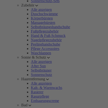
Sonnenschutz-Sets
Zubehör
Alle anzeigen
Duschschwämme
Körperbürsten
Massagebürsten
Selbstbräungshandschuhe
Fußpflegezubehör
Hand & Fuß-Schmuck
Nagelpflegezubehör
Peelinghandschuhe
Pflege Accessoires
Waschlappen
Sonne & Schutz
Alle anzeigen
After Sun
Selbstbräuner
Sonnenschutz
Haarentfernung
Alle anzeigen
Kalt- & Warmwachs
Rasierer
Rasurpflege
Enthaarungscreme
Bad