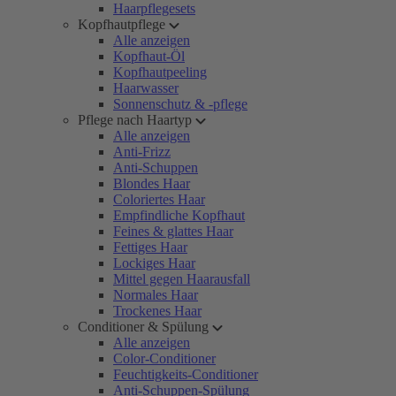
Haarpflegesets
Kopfhautpflege
Alle anzeigen
Kopfhaut-Öl
Kopfhautpeeling
Haarwasser
Sonnenschutz & -pflege
Pflege nach Haartyp
Alle anzeigen
Anti-Frizz
Anti-Schuppen
Blondes Haar
Coloriertes Haar
Empfindliche Kopfhaut
Feines & glattes Haar
Fettiges Haar
Lockiges Haar
Mittel gegen Haarausfall
Normales Haar
Trockenes Haar
Conditioner & Spülung
Alle anzeigen
Color-Conditioner
Feuchtigkeits-Conditioner
Anti-Schuppen-Spülung