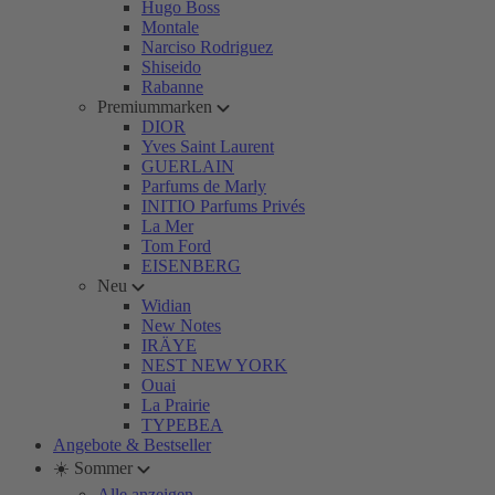
Hugo Boss
Montale
Narciso Rodriguez
Shiseido
Rabanne
Premiummarken
DIOR
Yves Saint Laurent
GUERLAIN
Parfums de Marly
INITIO Parfums Privés
La Mer
Tom Ford
EISENBERG
Neu
Widian
New Notes
IRÄYE
NEST NEW YORK
Ouai
La Prairie
TYPEBEA
Angebote & Bestseller
☀️ Sommer
Alle anzeigen