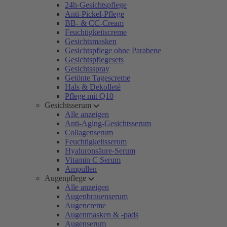
24h-Gesichtspflege
Anti-Pickel-Pflege
BB- & CC-Cream
Feuchtigkeitscreme
Gesichtsmasken
Gesichtspflege ohne Parabene
Gesichtspflegesets
Gesichtsspray
Getönte Tagescreme
Hals & Dekolleté
Pflege mit Q10
Gesichtsserum
Alle anzeigen
Anti-Aging-Gesichtsserum
Collagenserum
Feuchtigkeitsserum
Hyaluronsäure-Serum
Vitamin C Serum
Ampullen
Augenpflege
Alle anzeigen
Augenbrauenserum
Augencreme
Augenmasken & -pads
Augenserum