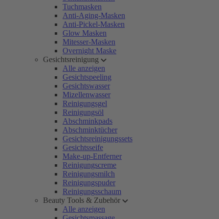
Tuchmasken
Anti-Aging-Masken
Anti-Pickel-Masken
Glow Masken
Mitesser-Masken
Overnight Maske
Gesichtsreinigung
Alle anzeigen
Gesichtspeeling
Gesichtswasser
Mizellenwasser
Reinigungsgel
Reinigungsöl
Abschminkpads
Abschminktücher
Gesichtsreinigungssets
Gesichtsseife
Make-up-Entferner
Reinigungscreme
Reinigungsmilch
Reinigungspuder
Reinigungsschaum
Beauty Tools & Zubehör
Alle anzeigen
Gesichtsmassage