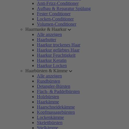
Anti-Frizz-Conditioner
Aufbau & Reparatur Spülung
Fester Conditioner
Locken-Conditioner
Volumen-Conditioner
Haarmaske & Haarkur
Alle anzeigen
Haarbutter
Haarkur trockenes Haar
Haarkur gefärbtes Haar
Haarkur Feuchtigkeit
Haarkur Keratin
Haarkur Locken
Haarbürsten & Kämme
Alle anzeigen
Rundbürsten
Detangler-Bürsten
Flach- & Paddelbürsten
Holzbürsten
Haarkämme
Haarschneidekämme
Kopfmassagebürsten
Lockenkämme
Skelettbürsten
Stielkämme