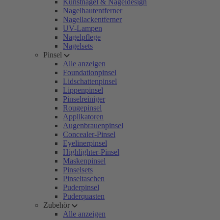
Kunstnägel & Nageldesign
Nagelhautentferner
Nagellackentferner
UV-Lampen
Nagelpflege
Nagelsets
Pinsel
Alle anzeigen
Foundationpinsel
Lidschattenpinsel
Lippenpinsel
Pinselreiniger
Rougepinsel
Applikatoren
Augenbrauenpinsel
Concealer-Pinsel
Eyelinerpinsel
Highlighter-Pinsel
Maskenpinsel
Pinselsets
Pinseltaschen
Puderpinsel
Puderquasten
Zubehör
Alle anzeigen