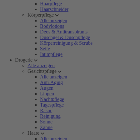
Haarpflege
Haarschneider
Körperpflege
Alle anzeigen
Bodylotions
Deos & Antitranspirants
Duschgel & Duschpflege
Körperreinigung & Scrubs
Seife
Intimpflege
Drogerie
Alle anzeigen
Gesichtspflege
Alle anzeigen
Anti-Aging
Augen
Lippen
Nachtpflege
Tagespflege
Rasur
Reinigung
Sonne
Zähne
Haare
Alle anzeigen