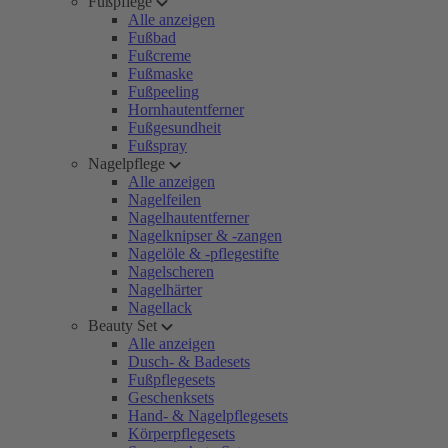
Fußpflege
Alle anzeigen
Fußbad
Fußcreme
Fußmaske
Fußpeeling
Hornhautentferner
Fußgesundheit
Fußspray
Nagelpflege
Alle anzeigen
Nagelfeilen
Nagelhautentferner
Nagelknipser & -zangen
Nagelöle & -pflegestifte
Nagelscheren
Nagelhärter
Nagellack
Beauty Set
Alle anzeigen
Dusch- & Badesets
Fußpflegesets
Geschenksets
Hand- & Nagelpflegesets
Körperpflegesets