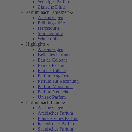
Würziges Parfum
Zitrische Düfte
Parfum nach Jahreszeit
Alle anzeigen
Frühlingsdüfte
Herbstdüfte
Sommerdüfte
Winterdüfte
Highlights
Alle anzeigen
Beliebtes Parfum
Eau de Cologne
Eau de Parfum
Eau de Toilette
Parfum Angebote
Parfum auf Rechnung
Parfum Miniaturen
Parfum Neuheiten
Unisex Parfum
Parfum nach Land
Alle anzeigen
Arabisches Parfum
Französisches Parfum
Italienisches Parfum
Spanisches Parfum