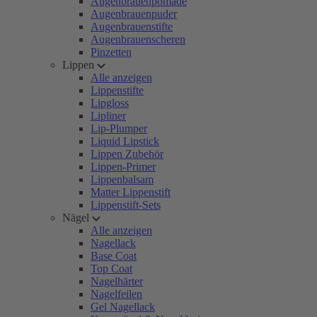
Augenbrauenpomade
Augenbrauenpuder
Augenbrauenstifte
Augenbrauenscheren
Pinzetten
Lippen
Alle anzeigen
Lippenstifte
Lipgloss
Lipliner
Lip-Plumper
Liquid Lipstick
Lippen Zubehör
Lippen-Primer
Lippenbalsam
Matter Lippenstift
Lippenstift-Sets
Nägel
Alle anzeigen
Nagellack
Base Coat
Top Coat
Nagelhärter
Nagelfeilen
Gel Nagellack