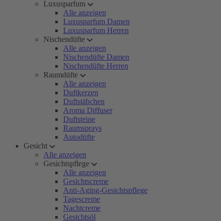
Luxusparfum
Alle anzeigen
Luxusparfum Damen
Luxusparfum Herren
Nischendüfte
Alle anzeigen
Nischendüfte Damen
Nischendüfte Herren
Raumdüfte
Alle anzeigen
Duftkerzen
Duftstäbchen
Aroma Diffuser
Duftsteine
Raumsprays
Autodüfte
Gesicht
Alle anzeigen
Gesichtspflege
Alle anzeigen
Gesichtscreme
Anti-Aging-Gesichtspflege
Tagescreme
Nachtcreme
Gesichtsöl