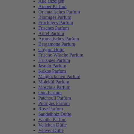
Alle anzeigen
Amber Parfum
Orientalisches Parfum
Blumiges Parfum
Fruchtiges Parfum
Frisches Parfum
Apfel Parfum
Aromatisches Parfum
Bergamotte Parfum
Chypre Düfte
Frische Wäsche Parfum
Holziges Parfum
Jasmin Parfum
Kokos Parfum
Maiglöckchen Parfum
Molekül Parfum
Moschus Parfum
Oud Parfum
Patchouli Parfum
Pudriges Parfum
Rose Parfum
Sandelholz Düfte
Vanille Parfum
Veilchen Düfte
Vetiver Düfte