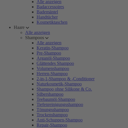
Alle anzeigen
Badaccessoires
Bademäntel
Handtücher
Kosmetiktaschen
Haare
Alle anzeigen
Shampoos
Alle anzeigen
Keratin-Shampoo
Pre-Shampoo
Arganöl-Shampoo
Glättendes Shampoo
Volumenshampoo
Herren-Shampoo
2-in-1-Shampoo & -Conditioner
Naturkosmetik-Shampoo
Shampoo ohne Silikone & Co.
Silbershampoo
Teebaumöl-Shampoo
Tiefenreinigungsshampoo
Tönungsshampoo
Trockenshampoo
Anti-Schuppen-Shampoo
Repair-Shampoo