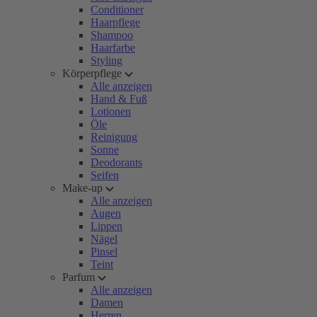
Conditioner
Haarpflege
Shampoo
Haarfarbe
Styling
Körperpflege
Alle anzeigen
Hand & Fuß
Lotionen
Öle
Reinigung
Sonne
Deodorants
Seifen
Make-up
Alle anzeigen
Augen
Lippen
Nägel
Pinsel
Teint
Parfum
Alle anzeigen
Damen
Herren