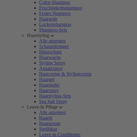
Color-Shampoo
Feuchtigkeitsshampoo
Festes Shampoo
Haarseife
Lockenshampoo
Shampoo-Sets
Haarstyling
Alle anzeigen
Schaumfestiger
Hitzeschutz
Haarwachs
Styling Spray
Ansatzspray
Haarcreme & Stylingcreme
Haargel
Haarpuder
Haarspray
Haarstyling-Sets
Sea Salt Spray
Leave-In Pflege
Alle anzeigen
Haaröl
Haarserum
Sprühkur
Leave-in Conditioner