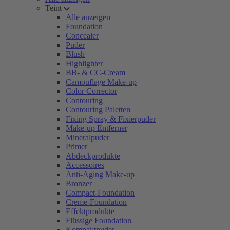
Teint
Alle anzeigen
Foundation
Concealer
Puder
Blush
Highlighter
BB- & CC-Cream
Camouflage Make-up
Color Corrector
Contouring
Contouring Paletten
Fixing Spray & Fixierpuder
Make-up Entferner
Mineralpuder
Primer
Abdeckprodukte
Accessoires
Anti-Aging Make-up
Bronzer
Compact-Foundation
Creme-Foundation
Effektprodukte
Flüssige Foundation
Kompaktpuder