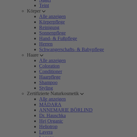
Teint
Körper
Alle anzeigen
Körperpflege
Reinigung
Sonnenpflege
Hand- & Fußpflege
Herren
Schwangerschafts- & Babypflege
Haare
Alle anzeigen
Coloration
Conditioner
Haarpflege
Shampoo
Styling
Zertifizierte Naturkosmetik
Alle anzeigen
MÁDARA
ANNEMARIE BÖRLIND
Dr. Hauschka
Hej Organic
Heliotrop
Lavera