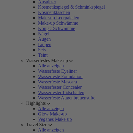
Anspitzer
Kosmetikspiegel & Schminkspiegel
Kosmetiktaschen
Make-up Leerpaletten
Make-up Schwämme
Konjac-Schwämme
Nägel
Augen
Lippen
Sets
Teint
Wasserfestes Make-up
Alle anzeigen
Wasserfeste Eyeliner
Wasserfeste Foundation
Wasserfeste Mascara
Wasserfester Concealer
Wasserfester Lidschatten
Wasserfeste Augenbrauenstifte
Highlights
Alle anzeigen
Glow Make-up
Veganes Make-up
Travel Size
Alle anzeigen