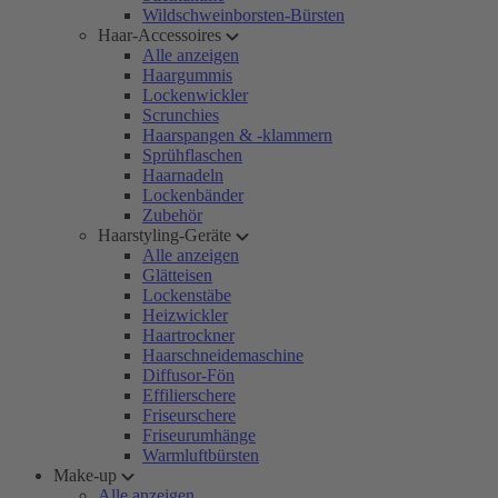
Wildschweinborsten-Bürsten
Haar-Accessoires
Alle anzeigen
Haargummis
Lockenwickler
Scrunchies
Haarspangen & -klammern
Sprühflaschen
Haarnadeln
Lockenbänder
Zubehör
Haarstyling-Geräte
Alle anzeigen
Glätteisen
Lockenstäbe
Heizwickler
Haartrockner
Haarschneidemaschine
Diffusor-Fön
Effilierschere
Friseurschere
Friseurumhänge
Warmluftbürsten
Make-up
Alle anzeigen