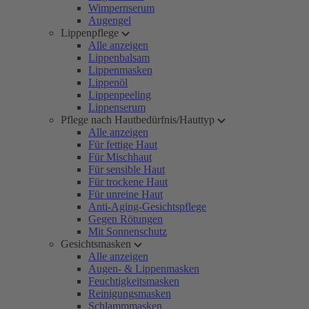
Wimpernserum
Augengel
Lippenpflege
Alle anzeigen
Lippenbalsam
Lippenmasken
Lippenöl
Lippenpeeling
Lippenserum
Pflege nach Hautbedürfnis/Hauttyp
Alle anzeigen
Für fettige Haut
Für Mischhaut
Für sensible Haut
Für trockene Haut
Für unreine Haut
Anti-Aging-Gesichtspflege
Gegen Rötungen
Mit Sonnenschutz
Gesichtsmasken
Alle anzeigen
Augen- & Lippenmasken
Feuchtigkeitsmasken
Reinigungsmasken
Schlammmasken