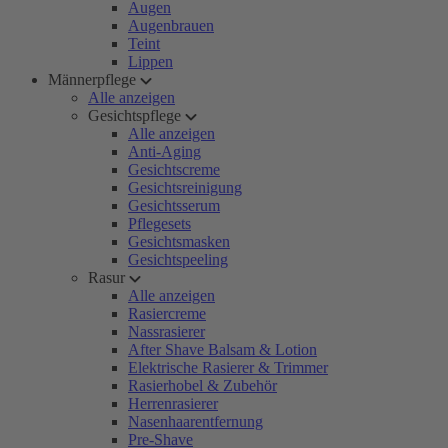
Augen
Augenbrauen
Teint
Lippen
Männerpflege
Alle anzeigen
Gesichtspflege
Alle anzeigen
Anti-Aging
Gesichtscreme
Gesichtsreinigung
Gesichtsserum
Pflegesets
Gesichtsmasken
Gesichtspeeling
Rasur
Alle anzeigen
Rasiercreme
Nassrasierer
After Shave Balsam & Lotion
Elektrische Rasierer & Trimmer
Rasierhobel & Zubehör
Herrenrasierer
Nasenhaarentfernung
Pre-Shave