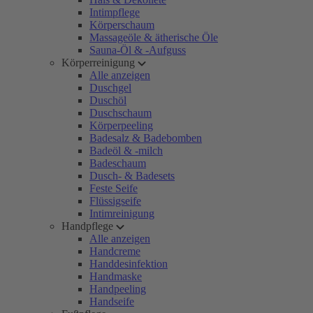
Intimpflege
Körperschaum
Massageöle & ätherische Öle
Sauna-Öl & -Aufguss
Körperreinigung
Alle anzeigen
Duschgel
Duschöl
Duschschaum
Körperpeeling
Badesalz & Badebomben
Badeöl & -milch
Badeschaum
Dusch- & Badesets
Feste Seife
Flüssigseife
Intimreinigung
Handpflege
Alle anzeigen
Handcreme
Handdesinfektion
Handmaske
Handpeeling
Handseife