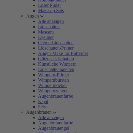
Loser Puder
Make-up Sets
Augen
Alle anzeigen
Lidschatten
Mascara
Eyeliner
Creme-Lidschatten
Lidschatten-Primer
Augen-Make-up-Entferner
Glitzer-Lidschatten
Künstliche Wimpern
Lidschattenpaletten
Wimpern-Primer
Wimpernbürsten
Wimpernkleber
Wimpernzangen
Augenbrauenfarbe
Kajal
Sets
Augenbrauen
Alle anzeigen
Augenbrauenfarbe
Augenbrauengel