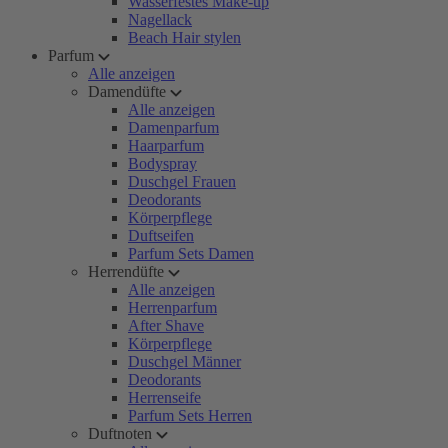
Wasserfestes Make-up
Nagellack
Beach Hair stylen
Parfum
Alle anzeigen
Damendüfte
Alle anzeigen
Damenparfum
Haarparfum
Bodyspray
Duschgel Frauen
Deodorants
Körperpflege
Duftseifen
Parfum Sets Damen
Herrendüfte
Alle anzeigen
Herrenparfum
After Shave
Körperpflege
Duschgel Männer
Deodorants
Herrenseife
Parfum Sets Herren
Duftnoten