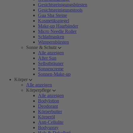
Gesichtsreinigungsbürsten
Gesichtsreinigungstools
Gua Sha Steine
Kosmetikspiegel
Make-up Haarbänder
Micro Needle Roller
Schlafmasken
Wimpernbürsten
Sonne & Schutz
Alle anzeigen
After Sun
Selbstbräuner
Sonnencreme
Sonnen-Make-up
Körper
Alle anzeigen
Körperpflege
Alle anzeigen
Bodylotion
Deodorant
Körperbutter
Körperöl
Anti-Cellulite
Bodyspray
Hals & Dekolleté