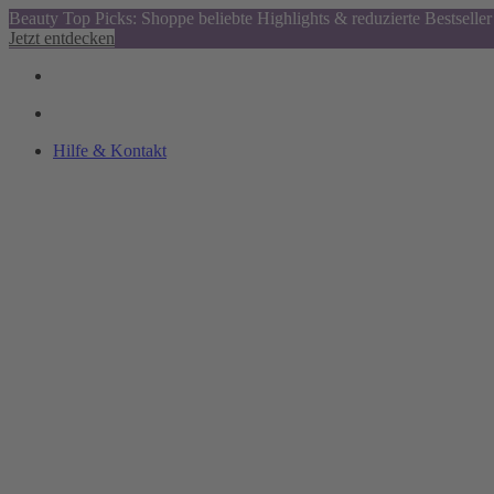
Beauty Top Picks: Shoppe beliebte Highlights & reduzierte Bestseller
Jetzt entdecken
Hilfe & Kontakt