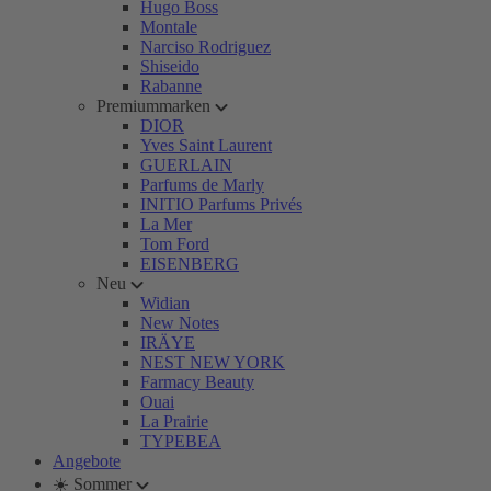
Hugo Boss
Montale
Narciso Rodriguez
Shiseido
Rabanne
Premiummarken
DIOR
Yves Saint Laurent
GUERLAIN
Parfums de Marly
INITIO Parfums Privés
La Mer
Tom Ford
EISENBERG
Neu
Widian
New Notes
IRÄYE
NEST NEW YORK
Farmacy Beauty
Ouai
La Prairie
TYPEBEA
Angebote
☀️ Sommer