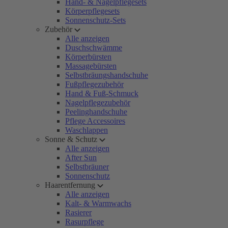
Hand- & Nagelpflegesets
Körperpflegesets
Sonnenschutz-Sets
Zubehör
Alle anzeigen
Duschschwämme
Körperbürsten
Massagebürsten
Selbstbräungshandschuhe
Fußpflegezubehör
Hand & Fuß-Schmuck
Nagelpflegezubehör
Peelinghandschuhe
Pflege Accessoires
Waschlappen
Sonne & Schutz
Alle anzeigen
After Sun
Selbstbräuner
Sonnenschutz
Haarentfernung
Alle anzeigen
Kalt- & Warmwachs
Rasierer
Rasurpflege