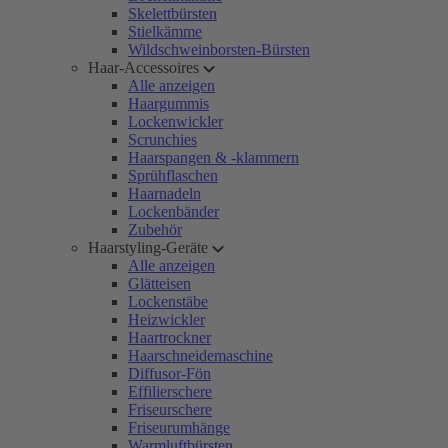
Skelettbürsten
Stielkämme
Wildschweinborsten-Bürsten
Haar-Accessoires
Alle anzeigen
Haargummis
Lockenwickler
Scrunchies
Haarspangen & -klammern
Sprühflaschen
Haarnadeln
Lockenbänder
Zubehör
Haarstyling-Geräte
Alle anzeigen
Glätteisen
Lockenstäbe
Heizwickler
Haartrockner
Haarschneidemaschine
Diffusor-Fön
Effilierschere
Friseurschere
Friseurumhänge
Warmluftbürsten