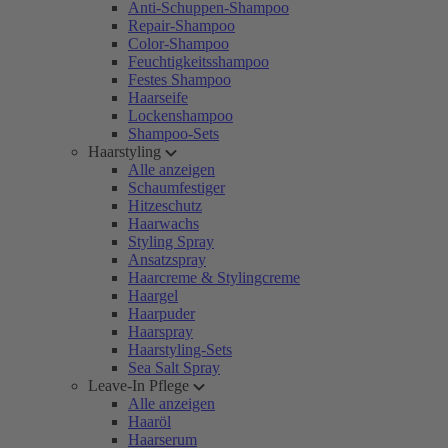
Anti-Schuppen-Shampoo
Repair-Shampoo
Color-Shampoo
Feuchtigkeitsshampoo
Festes Shampoo
Haarseife
Lockenshampoo
Shampoo-Sets
Haarstyling
Alle anzeigen
Schaumfestiger
Hitzeschutz
Haarwachs
Styling Spray
Ansatzspray
Haarcreme & Stylingcreme
Haargel
Haarpuder
Haarspray
Haarstyling-Sets
Sea Salt Spray
Leave-In Pflege
Alle anzeigen
Haaröl
Haarserum