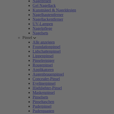
Nagelfeilen
Gel Nagellack
Kunstnägel & Nageldesign
Nagelhautentferner
Nagellackentferner
UV-Lampen
Nagelpflege
Nagelsets
Pinsel
Alle anzeigen
Foundationpinsel
Lidschattenpinsel
Lippenpinsel
Pinselreiniger
Rougepinsel
Applikatoren
Augenbrauenpinsel
Concealer-Pinsel
Eyelinerpinsel
Highlighter-Pinsel
Maskenpinsel
Pinselsets
Pinseltaschen
Puderpinsel
Puderquasten