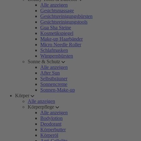
Alle anzeigen
Gesichtsmassage
Gesichtsreinigungsbürsten
Gesichtsreinigungstools
Gua Sha Steine
Kosmetikspiegel
Make-up Haarbänder
Micro Needle Roller
Schlafmasken
Wimpernbürsten
Sonne & Schutz
Alle anzeigen
After Sun
Selbstbräuner
Sonnencreme
Sonnen-Make-up
Körper
Alle anzeigen
Körperpflege
Alle anzeigen
Bodylotion
Deodorant
Körperbutter
Körperöl
Anti-Cellulite