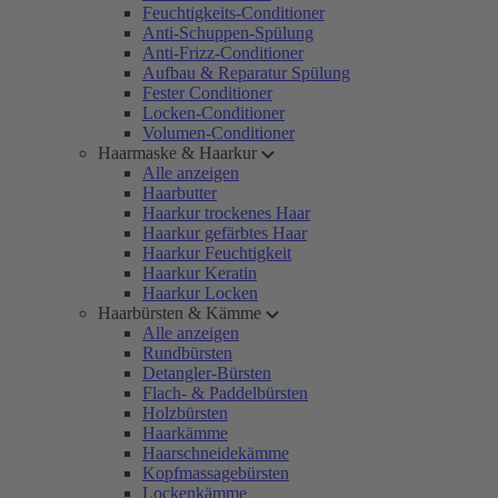
Feuchtigkeits-Conditioner
Anti-Schuppen-Spülung
Anti-Frizz-Conditioner
Aufbau & Reparatur Spülung
Fester Conditioner
Locken-Conditioner
Volumen-Conditioner
Haarmaske & Haarkur
Alle anzeigen
Haarbutter
Haarkur trockenes Haar
Haarkur gefärbtes Haar
Haarkur Feuchtigkeit
Haarkur Keratin
Haarkur Locken
Haarbürsten & Kämme
Alle anzeigen
Rundbürsten
Detangler-Bürsten
Flach- & Paddelbürsten
Holzbürsten
Haarkämme
Haarschneidekämme
Kopfmassagebürsten
Lockenkämme