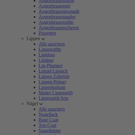
Augenbrauenfarbe
Augenbrauengel
Augenbrauenpomade
Augenbrauenpuder
Augenbrauenstifte
Augenbrauenscheren
Pinzetten
Lippen
Alle anzeigen
Lippenstifte
Lipgloss
Lipliner
Lip-Plumper
Liquid Lipstick
Lippen Zubehör
Lippen-Primer
Lippenbalsam
Matter Lippenstift
Lippenstift-Sets
Nägel
Alle anzeigen
Nagellack
Base Coat
Top Coat
Nagelhärter