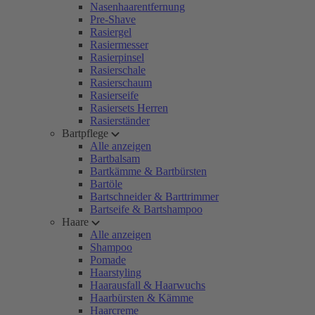
Nasenhaarentfernung
Pre-Shave
Rasiergel
Rasiermesser
Rasierpinsel
Rasierschale
Rasierschaum
Rasierseife
Rasiersets Herren
Rasierständer
Bartpflege
Alle anzeigen
Bartbalsam
Bartkämme & Bartbürsten
Bartöle
Bartschneider & Barttrimmer
Bartseife & Bartshampoo
Haare
Alle anzeigen
Shampoo
Pomade
Haarstyling
Haarausfall & Haarwuchs
Haarbürsten & Kämme
Haarcreme