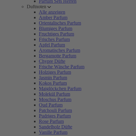
Parfum Sets Herren
Duftnoten
Alle anzeigen
Amber Parfum
Orientalisches Parfum
Blumiges Parfum
Fruchtiges Parfum
Frisches Parfum
Apfel Parfum
Aromatisches Parfum
Bergamotte Parfum
Chypre Düfte
Frische Wäsche Parfum
Holziges Parfum
Jasmin Parfum
Kokos Parfum
Maiglöckchen Parfum
Molekül Parfum
Moschus Parfum
Oud Parfum
Patchouli Parfum
Pudriges Parfum
Rose Parfum
Sandelholz Düfte
Vanille Parfum