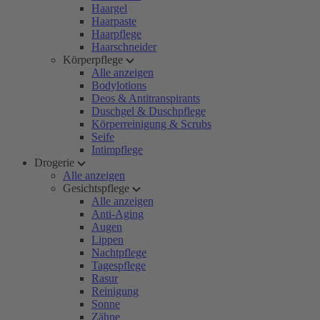
Haargel
Haarpaste
Haarpflege
Haarschneider
Körperpflege
Alle anzeigen
Bodylotions
Deos & Antitranspirants
Duschgel & Duschpflege
Körperreinigung & Scrubs
Seife
Intimpflege
Drogerie
Alle anzeigen
Gesichtspflege
Alle anzeigen
Anti-Aging
Augen
Lippen
Nachtpflege
Tagespflege
Rasur
Reinigung
Sonne
Zähne