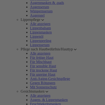
Augenmasken & -pads
Augenserum
Wimpernserum
Augengel
Lippenpflege
Alle anzeigen
Lippenbalsam
Lippenmasken
Lippenöl
Lippenpeeling
Lippenserum
Pflege nach Hautbedürfnis/Hauttyp
Alle anzeigen
Für fettige Haut
Für Mischhaut
Für sensible Haut
Für trockene Haut
Für unreine Haut
Anti-Aging-Gesichtspflege
Gegen Rötungen
Mit Sonnenschutz
Gesichtsmasken
Alle anzeigen
Augen- & Lippenmasken
Feuchtigkeitsmasken