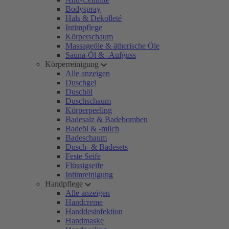
Bodyspray
Hals & Dekolleté
Intimpflege
Körperschaum
Massageöle & ätherische Öle
Sauna-Öl & -Aufguss
Körperreinigung
Alle anzeigen
Duschgel
Duschöl
Duschschaum
Körperpeeling
Badesalz & Badebomben
Badeöl & -milch
Badeschaum
Dusch- & Badesets
Feste Seife
Flüssigseife
Intimreinigung
Handpflege
Alle anzeigen
Handcreme
Handdesinfektion
Handmaske