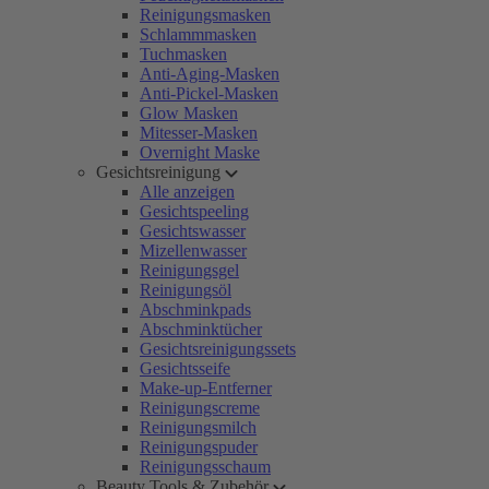
Reinigungsmasken
Schlammmasken
Tuchmasken
Anti-Aging-Masken
Anti-Pickel-Masken
Glow Masken
Mitesser-Masken
Overnight Maske
Gesichtsreinigung
Alle anzeigen
Gesichtspeeling
Gesichtswasser
Mizellenwasser
Reinigungsgel
Reinigungsöl
Abschminkpads
Abschminktücher
Gesichtsreinigungssets
Gesichtsseife
Make-up-Entferner
Reinigungscreme
Reinigungsmilch
Reinigungspuder
Reinigungsschaum
Beauty Tools & Zubehör