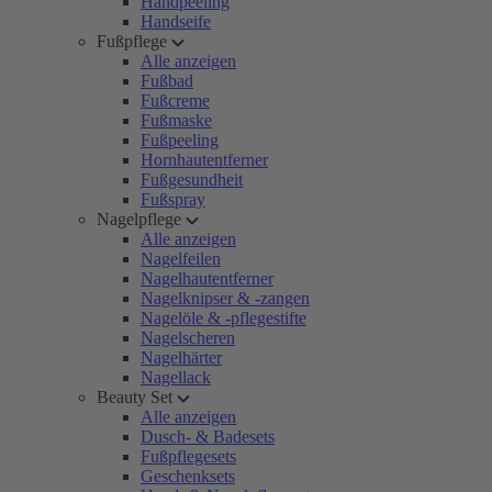
Handpeeling
Handseife
Fußpflege
Alle anzeigen
Fußbad
Fußcreme
Fußmaske
Fußpeeling
Hornhautentferner
Fußgesundheit
Fußspray
Nagelpflege
Alle anzeigen
Nagelfeilen
Nagelhautentferner
Nagelknipser & -zangen
Nagelöle & -pflegestifte
Nagelscheren
Nagelhärter
Nagellack
Beauty Set
Alle anzeigen
Dusch- & Badesets
Fußpflegesets
Geschenksets