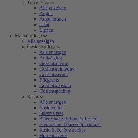
Travel Size
Alle anzeigen
Augen
Augenbrauen
Teint
Lippen
Männerpflege
Alle anzeigen
Gesichtspflege
Alle anzeigen
Anti-Aging
Gesichtscreme
Gesichtsreinigung
Gesichtsserum
Pflegesets
Gesichtsmasken
Gesichtspeeling
Rasur
Alle anzeigen
Rasiercreme
Nassrasierer
After Shave Balsam & Lotion
Elektrische Rasierer & Trimmer
Rasierhobel & Zubehör
Herrenrasierer