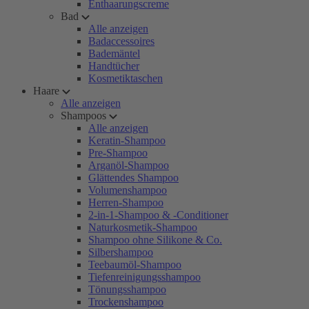
Enthaarungscreme
Bad
Alle anzeigen
Badaccessoires
Bademäntel
Handtücher
Kosmetiktaschen
Haare
Alle anzeigen
Shampoos
Alle anzeigen
Keratin-Shampoo
Pre-Shampoo
Arganöl-Shampoo
Glättendes Shampoo
Volumenshampoo
Herren-Shampoo
2-in-1-Shampoo & -Conditioner
Naturkosmetik-Shampoo
Shampoo ohne Silikone & Co.
Silbershampoo
Teebaumöl-Shampoo
Tiefenreinigungsshampoo
Tönungsshampoo
Trockenshampoo