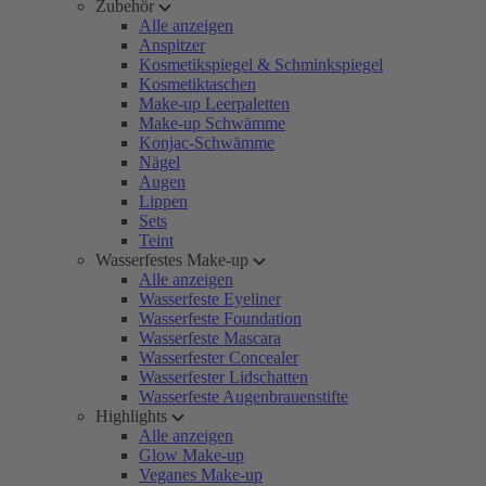
Zubehör
Alle anzeigen
Anspitzer
Kosmetikspiegel & Schminkspiegel
Kosmetiktaschen
Make-up Leerpaletten
Make-up Schwämme
Konjac-Schwämme
Nägel
Augen
Lippen
Sets
Teint
Wasserfestes Make-up
Alle anzeigen
Wasserfeste Eyeliner
Wasserfeste Foundation
Wasserfeste Mascara
Wasserfester Concealer
Wasserfester Lidschatten
Wasserfeste Augenbrauenstifte
Highlights
Alle anzeigen
Glow Make-up
Veganes Make-up