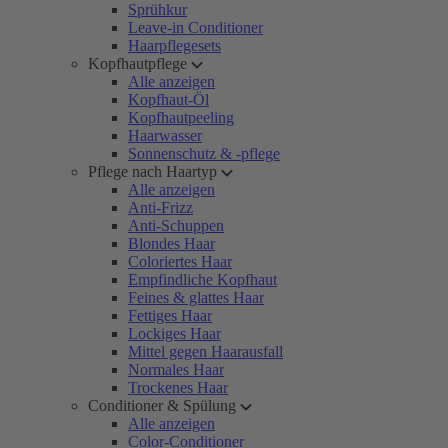
Sprühkur
Leave-in Conditioner
Haarpflegesets
Kopfhautpflege
Alle anzeigen
Kopfhaut-Öl
Kopfhautpeeling
Haarwasser
Sonnenschutz & -pflege
Pflege nach Haartyp
Alle anzeigen
Anti-Frizz
Anti-Schuppen
Blondes Haar
Coloriertes Haar
Empfindliche Kopfhaut
Feines & glattes Haar
Fettiges Haar
Lockiges Haar
Mittel gegen Haarausfall
Normales Haar
Trockenes Haar
Conditioner & Spülung
Alle anzeigen
Color-Conditioner