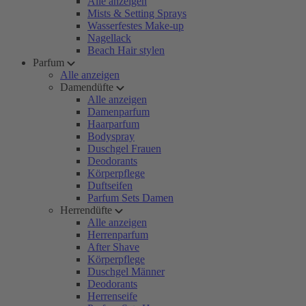
Alle anzeigen
Mists & Setting Sprays
Wasserfestes Make-up
Nagellack
Beach Hair stylen
Parfum
Alle anzeigen
Damendüfte
Alle anzeigen
Damenparfum
Haarparfum
Bodyspray
Duschgel Frauen
Deodorants
Körperpflege
Duftseifen
Parfum Sets Damen
Herrendüfte
Alle anzeigen
Herrenparfum
After Shave
Körperpflege
Duschgel Männer
Deodorants
Herrenseife