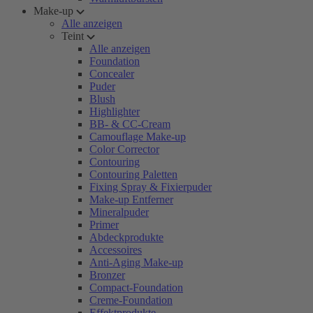
Make-up
Alle anzeigen
Teint
Alle anzeigen
Foundation
Concealer
Puder
Blush
Highlighter
BB- & CC-Cream
Camouflage Make-up
Color Corrector
Contouring
Contouring Paletten
Fixing Spray & Fixierpuder
Make-up Entferner
Mineralpuder
Primer
Abdeckprodukte
Accessoires
Anti-Aging Make-up
Bronzer
Compact-Foundation
Creme-Foundation
Effektprodukte