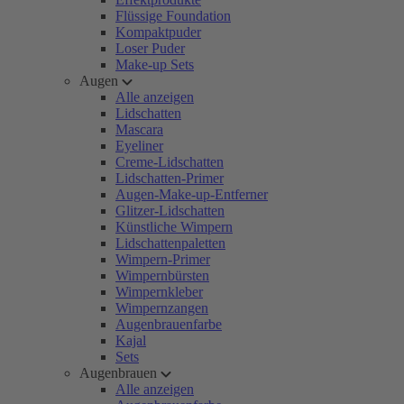
Flüssige Foundation
Kompaktpuder
Loser Puder
Make-up Sets
Augen
Alle anzeigen
Lidschatten
Mascara
Eyeliner
Creme-Lidschatten
Lidschatten-Primer
Augen-Make-up-Entferner
Glitzer-Lidschatten
Künstliche Wimpern
Lidschattenpaletten
Wimpern-Primer
Wimpernbürsten
Wimpernkleber
Wimpernzangen
Augenbrauenfarbe
Kajal
Sets
Augenbrauen
Alle anzeigen