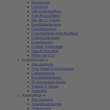
Nachtcreme
Gesichtsöl
24h-Gesichtspflege
Anti-Pickel-Pflege
BB- & CC-Cream
Feuchtigkeitscreme
Gesichtsmasken
Gesichtspflege ohne Parabene
Gesichtspflegesets
Gesichtsspray
Getönte Tagescreme
Hals & Dekolleté
Pflege mit Q10
Gesichtsserum
Alle anzeigen
Anti-Aging-Gesichtsserum
Collagenserum
Feuchtigkeitsserum
Hyaluronsäure-Serum
Vitamin C Serum
Ampullen
Augenpflege
Alle anzeigen
Augenbrauenserum
Augencreme