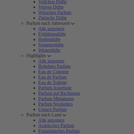
Veilchen Düfte
Vetiver Düfte
Würziges Parfum
Zitrische Düfte
Parfum nach Jahreszeit
Alle anzeigen
Frühlingsdüfte
Herbstdüfte
Sommerdüfte
Winterdüfte
Highlights
Alle anzeigen
Beliebtes Parfum
Eau de Cologne
Eau de Parfum
Eau de Toilette
Parfum Angebote
Parfum auf Rechnung
Parfum Miniaturen
Parfum Neuheiten
Unisex Parfum
Parfum nach Land
Alle anzeigen
Arabisches Parfum
Französisches Parfum