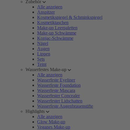
Zubehör
Alle anzeigen
Anspitzer
Kosmetikspiegel & Schminkspiegel
Kosmetiktaschen
Make-up Leerpaletten
Make-up Schwämme
Konjac-Schwämme
Nägel
Augen
Lippen
Sets
Teint
Wasserfestes Make-up
Alle anzeigen
Wasserfeste Eyeliner
Wasserfeste Foundation
Wasserfeste Mascara
Wasserfester Concealer
Wasserfester Lidschatten
Wasserfeste Augenbrauenstifte
Highlights
Alle anzeigen
Glow Make-up
Veganes Make-up