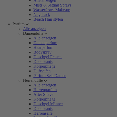
Alle anzeigen
Mists & Setting Sprays
Wasserfestes Make-up
Nagellack
Beach Hair stylen
Parfum
Alle anzeigen
Damendüfte
Alle anzeigen
Damenparfum
Haarparfum
Bodyspray
Duschgel Frauen
Deodorants
Körperpflege
Duftseifen
Parfum Sets Damen
Herrendüfte
Alle anzeigen
Herrenparfum
After Shave
Körperpflege
Duschgel Männer
Deodorants
Herrenseife