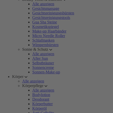
Alle anzeigen
Gesichtsmassage
Gesichtsreinigungsbürsten
Gesichtsreinigungstools
Gua Sha Steine
Kosmetikspiegel
Make-up Haarbänder
Micro Needle Roller
Schlafmasken
Wimpernbürsten
Sonne & Schutz
Alle anzeigen
After Sun
Selbstbräuner
Sonnencreme
Sonnen-Make-up
Körper
Alle anzeigen
Körperpflege
Alle anzeigen
Bodylotion
Deodorant
Körperbutter
Körperöl
Anti-Cellulite