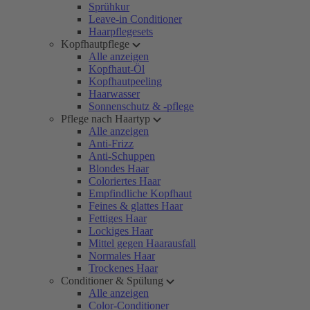
Sprühkur
Leave-in Conditioner
Haarpflegesets
Kopfhautpflege
Alle anzeigen
Kopfhaut-Öl
Kopfhautpeeling
Haarwasser
Sonnenschutz & -pflege
Pflege nach Haartyp
Alle anzeigen
Anti-Frizz
Anti-Schuppen
Blondes Haar
Coloriertes Haar
Empfindliche Kopfhaut
Feines & glattes Haar
Fettiges Haar
Lockiges Haar
Mittel gegen Haarausfall
Normales Haar
Trockenes Haar
Conditioner & Spülung
Alle anzeigen
Color-Conditioner