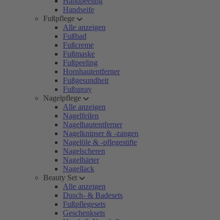
Handpeeling
Handseife
Fußpflege
Alle anzeigen
Fußbad
Fußcreme
Fußmaske
Fußpeeling
Hornhautentferner
Fußgesundheit
Fußspray
Nagelpflege
Alle anzeigen
Nagelfeilen
Nagelhautentferner
Nagelknipser & -zangen
Nagelöle & -pflegestifte
Nagelscheren
Nagelhärter
Nagellack
Beauty Set
Alle anzeigen
Dusch- & Badesets
Fußpflegesets
Geschenksets