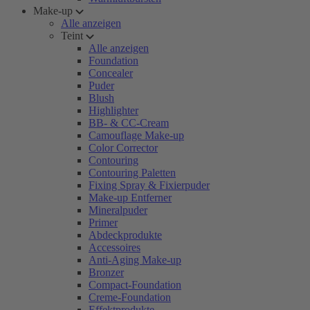
Make-up
Alle anzeigen
Teint
Alle anzeigen
Foundation
Concealer
Puder
Blush
Highlighter
BB- & CC-Cream
Camouflage Make-up
Color Corrector
Contouring
Contouring Paletten
Fixing Spray & Fixierpuder
Make-up Entferner
Mineralpuder
Primer
Abdeckprodukte
Accessoires
Anti-Aging Make-up
Bronzer
Compact-Foundation
Creme-Foundation
Effektprodukte