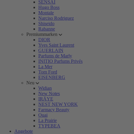
SENSAI
Hugo Boss
Montale
Narciso Rodriguez
Shiseido
Rabanne
Premiummarken
DIOR
Yves Saint Laurent
GUERLAIN
Parfums de Marly
INITIO Parfums Privés
La Mer
Tom Ford
EISENBERG
Neu
Widian
New Notes
IRÄYE
NEST NEW YORK
Farmacy Beauty
Ouai
La Prairie
TYPEBEA
Angebote