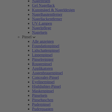
Nagelfeilen
Gel Nagellack
Kunstnägel & Nageldesign
Nagelhautentferner
Nagellackentferner
UV-Lampen
Nagelpflege
Nagelsets
Pinsel
Alle anzeigen
Foundationpinsel
Lidschattenpinsel
Lippenpinsel
Pinselreiniger
Rougepinsel
Applikatoren
Augenbrauenpinsel
Concealer-Pinsel
Eyelinerpinsel
Highlighter-Pinsel
Maskenpinsel
Pinselsets
Pinseltaschen
Puderpinsel
Puderquasten