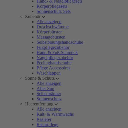
Hand- & Nagelpflegesets
Körperpflegesets
Sonnenschutz-Sets
Zubehör
Alle anzeigen
Duschschwämme
Körperbürsten
Massagebürsten
Selbstbräungshandschuhe
Fußpflegezubehör
Hand & Fuß-Schmuck
Nagelpflegezubehör
Peelinghandschuhe
Pflege Accessoires
Waschlappen
Sonne & Schutz
Alle anzeigen
After Sun
Selbstbräuner
Sonnenschutz
Haarentfernung
Alle anzeigen
Kalt- & Warmwachs
Rasierer
Rasurpflege