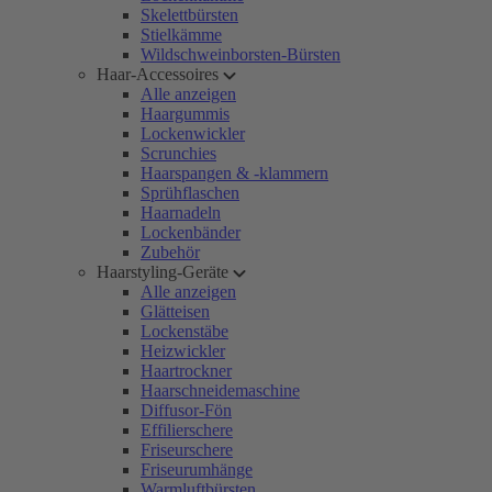
Skelettbürsten
Stielkämme
Wildschweinborsten-Bürsten
Haar-Accessoires
Alle anzeigen
Haargummis
Lockenwickler
Scrunchies
Haarspangen & -klammern
Sprühflaschen
Haarnadeln
Lockenbänder
Zubehör
Haarstyling-Geräte
Alle anzeigen
Glätteisen
Lockenstäbe
Heizwickler
Haartrockner
Haarschneidemaschine
Diffusor-Fön
Effilierschere
Friseurschere
Friseurumhänge
Warmluftbürsten