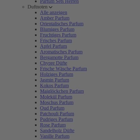
Parfum Sets Herren
Duftnoten
Alle anzeigen
Amber Parfum
Orientalisches Parfum
Blumiges Parfum
Fruchtiges Parfum
Frisches Parfum
Apfel Parfum
Aromatisches Parfum
Bergamotte Parfum
Chypre Düfte
Frische Wäsche Parfum
Holziges Parfum
Jasmin Parfum
Kokos Parfum
Maiglöckchen Parfum
Molekül Parfum
Moschus Parfum
Oud Parfum
Patchouli Parfum
Pudriges Parfum
Rose Parfum
Sandelholz Düfte
Vanille Parfum