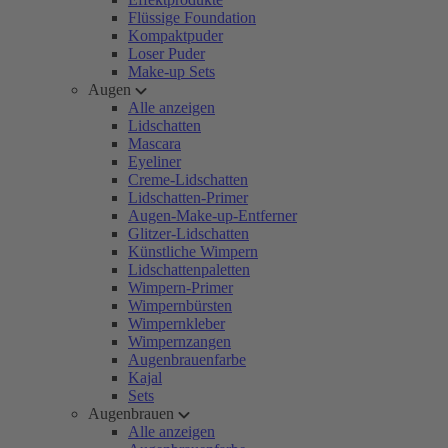
Flüssige Foundation
Kompaktpuder
Loser Puder
Make-up Sets
Augen
Alle anzeigen
Lidschatten
Mascara
Eyeliner
Creme-Lidschatten
Lidschatten-Primer
Augen-Make-up-Entferner
Glitzer-Lidschatten
Künstliche Wimpern
Lidschattenpaletten
Wimpern-Primer
Wimpernbürsten
Wimpernkleber
Wimpernzangen
Augenbrauenfarbe
Kajal
Sets
Augenbrauen
Alle anzeigen