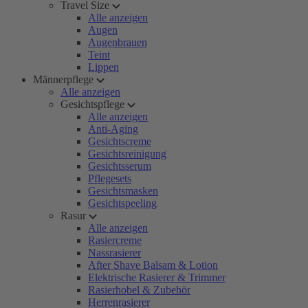
Travel Size
Alle anzeigen
Augen
Augenbrauen
Teint
Lippen
Männerpflege
Alle anzeigen
Gesichtspflege
Alle anzeigen
Anti-Aging
Gesichtscreme
Gesichtsreinigung
Gesichtsserum
Pflegesets
Gesichtsmasken
Gesichtspeeling
Rasur
Alle anzeigen
Rasiercreme
Nassrasierer
After Shave Balsam & Lotion
Elektrische Rasierer & Trimmer
Rasierhobel & Zubehör
Herrenrasierer