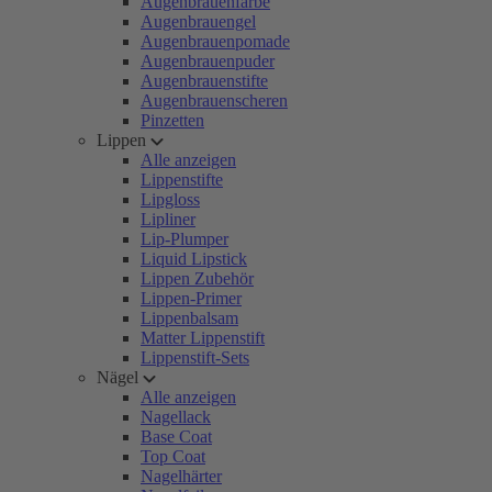
Augenbrauenfarbe
Augenbrauengel
Augenbrauenpomade
Augenbrauenpuder
Augenbrauenstifte
Augenbrauenscheren
Pinzetten
Lippen
Alle anzeigen
Lippenstifte
Lipgloss
Lipliner
Lip-Plumper
Liquid Lipstick
Lippen Zubehör
Lippen-Primer
Lippenbalsam
Matter Lippenstift
Lippenstift-Sets
Nägel
Alle anzeigen
Nagellack
Base Coat
Top Coat
Nagelhärter