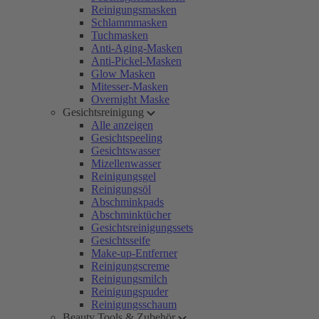
Reinigungsmasken
Schlammmasken
Tuchmasken
Anti-Aging-Masken
Anti-Pickel-Masken
Glow Masken
Mitesser-Masken
Overnight Maske
Gesichtsreinigung
Alle anzeigen
Gesichtspeeling
Gesichtswasser
Mizellenwasser
Reinigungsgel
Reinigungsöl
Abschminkpads
Abschminktücher
Gesichtsreinigungssets
Gesichtsseife
Make-up-Entferner
Reinigungscreme
Reinigungsmilch
Reinigungspuder
Reinigungsschaum
Beauty Tools & Zubehör