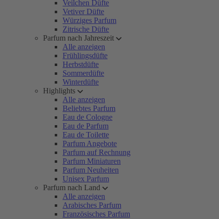
Veilchen Düfte
Vetiver Düfte
Würziges Parfum
Zitrische Düfte
Parfum nach Jahreszeit
Alle anzeigen
Frühlingsdüfte
Herbstdüfte
Sommerdüfte
Winterdüfte
Highlights
Alle anzeigen
Beliebtes Parfum
Eau de Cologne
Eau de Parfum
Eau de Toilette
Parfum Angebote
Parfum auf Rechnung
Parfum Miniaturen
Parfum Neuheiten
Unisex Parfum
Parfum nach Land
Alle anzeigen
Arabisches Parfum
Französisches Parfum