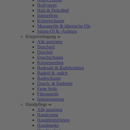
Bodyspray
Hals & Dekolleté
Intimpflege
Körperschaum
Massageöle & ätherische Öle
Sauna-Öl & -Aufguss
Körperreinigung
Alle anzeigen
Duschgel
Duschöl
Duschschaum
Körperpeeling
Badesalz & Badebomben
Badeöl & -milch
Badeschaum
Dusch- & Badesets
Feste Seife
Flüssigseife
Intimreinigung
Handpflege
Alle anzeigen
Handcreme
Handdesinfektion
Handmaske