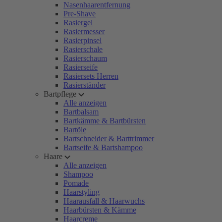
Nasenhaarentfernung
Pre-Shave
Rasiergel
Rasiermesser
Rasierpinsel
Rasierschale
Rasierschaum
Rasierseife
Rasiersets Herren
Rasierständer
Bartpflege
Alle anzeigen
Bartbalsam
Bartkämme & Bartbürsten
Bartöle
Bartschneider & Barttrimmer
Bartseife & Bartshampoo
Haare
Alle anzeigen
Shampoo
Pomade
Haarstyling
Haarausfall & Haarwuchs
Haarbürsten & Kämme
Haarcreme