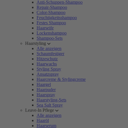
Anti-Schuppen-Shampoo
Repair-Shampoo
Color-Shampoo
Feuchtigkeitsshampoo
Festes Shampoo
Haarseife
Lockenshampoo
Shampoo-Sets
Haarstyling
Alle anzeigen
Schaumfestiger
Hitzeschutz
Haarwachs
Styling Spray
Ansatzspray
Haarcreme & Stylingcreme
Haargel
Haarpuder
Haarspray
Haarstyling-Sets
Sea Salt Spray
Leave-In Pflege
Alle anzeigen
Haaröl
Haarserum