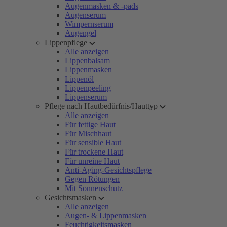
Augenmasken & -pads
Augenserum
Wimpernserum
Augengel
Lippenpflege
Alle anzeigen
Lippenbalsam
Lippenmasken
Lippenöl
Lippenpeeling
Lippenserum
Pflege nach Hautbedürfnis/Hauttyp
Alle anzeigen
Für fettige Haut
Für Mischhaut
Für sensible Haut
Für trockene Haut
Für unreine Haut
Anti-Aging-Gesichtspflege
Gegen Rötungen
Mit Sonnenschutz
Gesichtsmasken
Alle anzeigen
Augen- & Lippenmasken
Feuchtigkeitsmasken