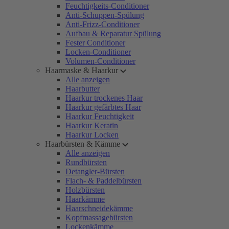
Feuchtigkeits-Conditioner
Anti-Schuppen-Spülung
Anti-Frizz-Conditioner
Aufbau & Reparatur Spülung
Fester Conditioner
Locken-Conditioner
Volumen-Conditioner
Haarmaske & Haarkur
Alle anzeigen
Haarbutter
Haarkur trockenes Haar
Haarkur gefärbtes Haar
Haarkur Feuchtigkeit
Haarkur Keratin
Haarkur Locken
Haarbürsten & Kämme
Alle anzeigen
Rundbürsten
Detangler-Bürsten
Flach- & Paddelbürsten
Holzbürsten
Haarkämme
Haarschneidekämme
Kopfmassagebürsten
Lockenkämme