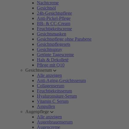
Nachtcreme
Gesichtsöl
24h-Gesichtspflege
Anti-Pickel-Pflege
BB- & CC-Cream
Feuchtigkeitscreme
Gesichtsmasken
Gesichtspflege ohne Parabene
Gesichtspflegesets
Gesichtsspray
Getönte Tagescreme
Hals & Dekolleté
Pflege mit Q10
Gesichtsserum
Alle anzeigen
Anti-Aging-Gesichtsserum
Collagenserum
Feuchtigkeitsserum
Hyaluronsäure-Serum
Vitamin C Serum
Ampullen
Augenpflege
Alle anzeigen
Augenbrauenserum
Augencreme