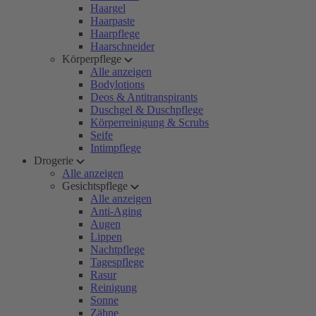
Haargel
Haarpaste
Haarpflege
Haarschneider
Körperpflege
Alle anzeigen
Bodylotions
Deos & Antitranspirants
Duschgel & Duschpflege
Körperreinigung & Scrubs
Seife
Intimpflege
Drogerie
Alle anzeigen
Gesichtspflege
Alle anzeigen
Anti-Aging
Augen
Lippen
Nachtpflege
Tagespflege
Rasur
Reinigung
Sonne
Zähne