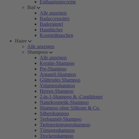
Enthaarungscreme
Bad
Alle anzeigen
Badaccessoires
Bademäntel
Handtücher
Kosmetiktaschen
Haare
Alle anzeigen
Shampoos
Alle anzeigen
Keratin-Shampoo
Pre-Shampoo
Arganöl-Shampoo
Glättendes Shampoo
Volumenshampoo
Herren-Shampoo
2-in-1-Shampoo & -Conditioner
Naturkosmetik-Shampoo
Shampoo ohne Silikone & Co.
Silbershampoo
Teebaumöl-Shampoo
Tiefenreinigungsshampoo
Tönungsshampoo
Trockenshampoo