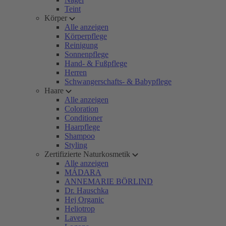
Teint
Körper
Alle anzeigen
Körperpflege
Reinigung
Sonnenpflege
Hand- & Fußpflege
Herren
Schwangerschafts- & Babypflege
Haare
Alle anzeigen
Coloration
Conditioner
Haarpflege
Shampoo
Styling
Zertifizierte Naturkosmetik
Alle anzeigen
MÁDARA
ANNEMARIE BÖRLIND
Dr. Hauschka
Hej Organic
Heliotrop
Lavera