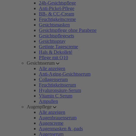
24h-Gesichtspflege
Anti-Pickel-Pflege
BB- & CC-Cream
Feuchtigkeitscreme
Gesichtsmasken
Gesichtspflege ohne Parabene
Gesichtspflegesets
Gesichtsspray
Getönte Tagescreme
Hals & Dekolleté
Pflege mit Q10
Gesichtsserum
Alle anzeigen
Anti-Aging-Gesichtsserum
Collagenserum
Feuchtigkeitsserum
Hyaluronsäure-Serum
Vitamin C Serum
Ampullen
Augenpflege
Alle anzeigen
Augenbrauenserum
Augencreme
Augenmasken & -pads
Augenserum