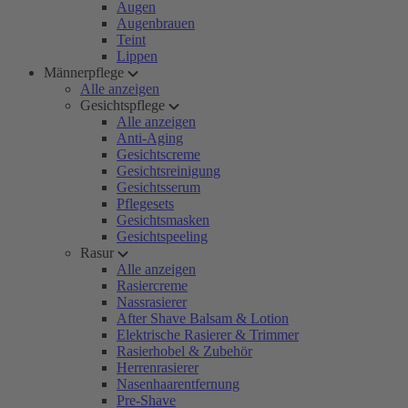
Augen
Augenbrauen
Teint
Lippen
Männerpflege
Alle anzeigen
Gesichtspflege
Alle anzeigen
Anti-Aging
Gesichtscreme
Gesichtsreinigung
Gesichtsserum
Pflegesets
Gesichtsmasken
Gesichtspeeling
Rasur
Alle anzeigen
Rasiercreme
Nassrasierer
After Shave Balsam & Lotion
Elektrische Rasierer & Trimmer
Rasierhobel & Zubehör
Herrenrasierer
Nasenhaarentfernung
Pre-Shave