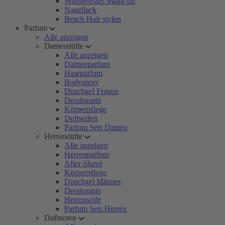
Wasserfestes Make-up
Nagellack
Beach Hair stylen
Parfum
Alle anzeigen
Damendüfte
Alle anzeigen
Damenparfum
Haarparfum
Bodyspray
Duschgel Frauen
Deodorants
Körperpflege
Duftseifen
Parfum Sets Damen
Herrendüfte
Alle anzeigen
Herrenparfum
After Shave
Körperpflege
Duschgel Männer
Deodorants
Herrenseife
Parfum Sets Herren
Duftnoten