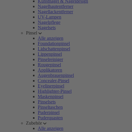
Kunstnägel & Nageldesign
Nagelhautentferner
Nagellackentferner
UV-Lampen
Nagelpflege
Nagelsets
Pinsel
Alle anzeigen
Foundationpinsel
Lidschattenpinsel
Lippenpinsel
Pinselreiniger
Rougepinsel
Applikatoren
Augenbrauenpinsel
Concealer-Pinsel
Eyelinerpinsel
Highlighter-Pinsel
Maskenpinsel
Pinselsets
Pinseltaschen
Puderpinsel
Puderquasten
Zubehör
Alle anzeigen