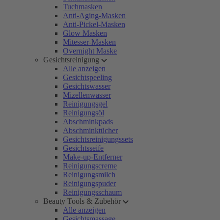
Tuchmasken
Anti-Aging-Masken
Anti-Pickel-Masken
Glow Masken
Mitesser-Masken
Overnight Maske
Gesichtsreinigung
Alle anzeigen
Gesichtspeeling
Gesichtswasser
Mizellenwasser
Reinigungsgel
Reinigungsöl
Abschminkpads
Abschminktücher
Gesichtsreinigungssets
Gesichtsseife
Make-up-Entferner
Reinigungscreme
Reinigungsmilch
Reinigungspuder
Reinigungsschaum
Beauty Tools & Zubehör
Alle anzeigen
Gesichtsmassage