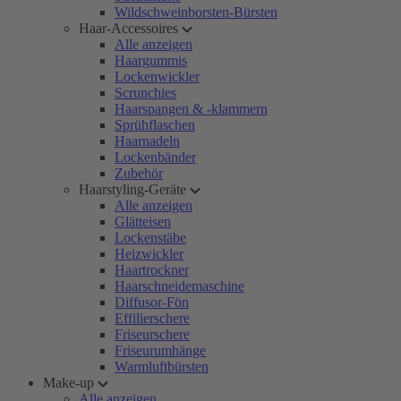
Wildschweinborsten-Bürsten
Haar-Accessoires
Alle anzeigen
Haargummis
Lockenwickler
Scrunchies
Haarspangen & -klammern
Sprühflaschen
Haarnadeln
Lockenbänder
Zubehör
Haarstyling-Geräte
Alle anzeigen
Glätteisen
Lockenstäbe
Heizwickler
Haartrockner
Haarschneidemaschine
Diffusor-Fön
Effilierschere
Friseurschere
Friseurumhänge
Warmluftbürsten
Make-up
Alle anzeigen