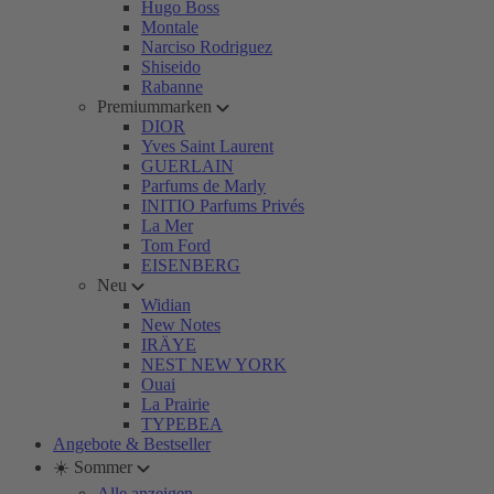
Hugo Boss
Montale
Narciso Rodriguez
Shiseido
Rabanne
Premiummarken
DIOR
Yves Saint Laurent
GUERLAIN
Parfums de Marly
INITIO Parfums Privés
La Mer
Tom Ford
EISENBERG
Neu
Widian
New Notes
IRÄYE
NEST NEW YORK
Ouai
La Prairie
TYPEBEA
Angebote & Bestseller
☀️ Sommer
Alle anzeigen