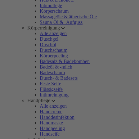
Intimpflege
Körperschaum
Massageöle & ätherische Öle
Sauna-Öl & -Aufguss
Körperreinigung
Alle anzeigen
Duschgel
Duschöl
Duschschaum
Körperpeeling
Badesalz & Badebomben
Badeöl & -milch
Badeschaum
Dusch- & Badesets
Feste Seife
Flüssigseife
Intimreinigung
Handpflege
Alle anzeigen
Handcreme
Handdesinfektion
Handmaske
Handpeeling
Handseife