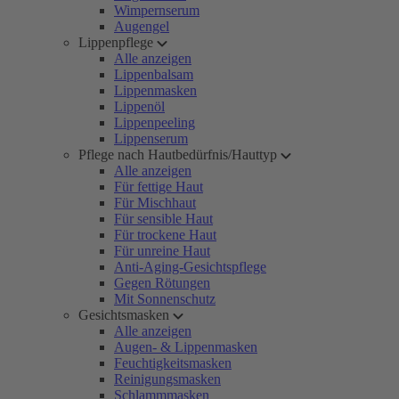
Wimpernserum
Augengel
Lippenpflege
Alle anzeigen
Lippenbalsam
Lippenmasken
Lippenöl
Lippenpeeling
Lippenserum
Pflege nach Hautbedürfnis/Hauttyp
Alle anzeigen
Für fettige Haut
Für Mischhaut
Für sensible Haut
Für trockene Haut
Für unreine Haut
Anti-Aging-Gesichtspflege
Gegen Rötungen
Mit Sonnenschutz
Gesichtsmasken
Alle anzeigen
Augen- & Lippenmasken
Feuchtigkeitsmasken
Reinigungsmasken
Schlammmasken