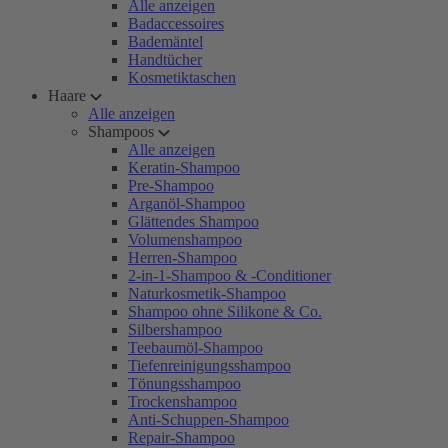
Alle anzeigen
Badaccessoires
Bademäntel
Handtücher
Kosmetiktaschen
Haare
Alle anzeigen
Shampoos
Alle anzeigen
Keratin-Shampoo
Pre-Shampoo
Arganöl-Shampoo
Glättendes Shampoo
Volumenshampoo
Herren-Shampoo
2-in-1-Shampoo & -Conditioner
Naturkosmetik-Shampoo
Shampoo ohne Silikone & Co.
Silbershampoo
Teebaumöl-Shampoo
Tiefenreinigungsshampoo
Tönungsshampoo
Trockenshampoo
Anti-Schuppen-Shampoo
Repair-Shampoo