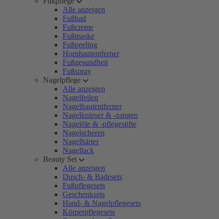
Fußpflege
Alle anzeigen
Fußbad
Fußcreme
Fußmaske
Fußpeeling
Hornhautentferner
Fußgesundheit
Fußspray
Nagelpflege
Alle anzeigen
Nagelfeilen
Nagelhautentferner
Nagelknipser & -zangen
Nagelöle & -pflegestifte
Nagelscheren
Nagelhärter
Nagellack
Beauty Set
Alle anzeigen
Dusch- & Badesets
Fußpflegesets
Geschenksets
Hand- & Nagelpflegesets
Körperpflegesets