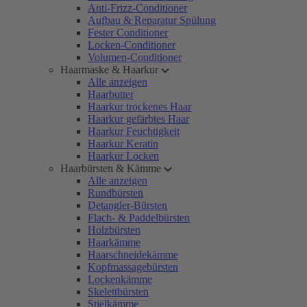
Anti-Frizz-Conditioner
Aufbau & Reparatur Spülung
Fester Conditioner
Locken-Conditioner
Volumen-Conditioner
Haarmaske & Haarkur
Alle anzeigen
Haarbutter
Haarkur trockenes Haar
Haarkur gefärbtes Haar
Haarkur Feuchtigkeit
Haarkur Keratin
Haarkur Locken
Haarbürsten & Kämme
Alle anzeigen
Rundbürsten
Detangler-Bürsten
Flach- & Paddelbürsten
Holzbürsten
Haarkämme
Haarschneidekämme
Kopfmassagebürsten
Lockenkämme
Skelettbürsten
Stielkämme