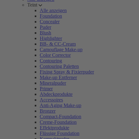
Teint
Alle anzeigen
Foundation
Concealer
Puder
Blush
Highlighter
BB- & CC-Cream
Camouflage Make-up
Color Corrector
Contouring
Contouring Paletten
Fixing Spray & Fixierpuder
Make-up Entferner
Mineralpuder
Primer
Abdeckprodukte
Accessoires
Anti-Aging Make-up
Bronzer
Compact-Foundation
Creme-Foundation
Effektprodukte
Flüssige Foundation
Kompaktpuder