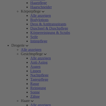
Haarpflege
Haarschneider
Körperpflege
Alle anzeigen
Bodylotions
Deos & Antitranspirants
Duschgel & Duschpflege
Körperreinigung & Scrubs
Seife
Intimpflege
Drogerie
Alle anzeigen
Gesichtspflege
Alle anzeigen
Anti-Aging
Augen
Lippen
Nachtpflege
Tagespflege
Rasur
Reinigung
Sonne
Zähne
Haare
Alle anzeigen