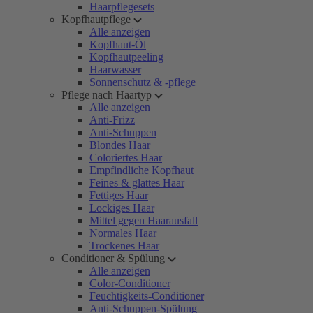
Haarpflegesets
Kopfhautpflege
Alle anzeigen
Kopfhaut-Öl
Kopfhautpeeling
Haarwasser
Sonnenschutz & -pflege
Pflege nach Haartyp
Alle anzeigen
Anti-Frizz
Anti-Schuppen
Blondes Haar
Coloriertes Haar
Empfindliche Kopfhaut
Feines & glattes Haar
Fettiges Haar
Lockiges Haar
Mittel gegen Haarausfall
Normales Haar
Trockenes Haar
Conditioner & Spülung
Alle anzeigen
Color-Conditioner
Feuchtigkeits-Conditioner
Anti-Schuppen-Spülung