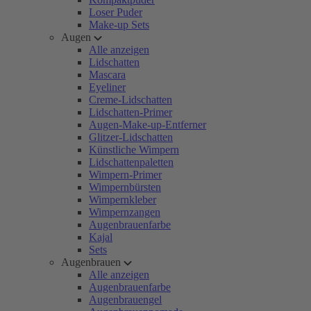
Loser Puder
Make-up Sets
Augen
Alle anzeigen
Lidschatten
Mascara
Eyeliner
Creme-Lidschatten
Lidschatten-Primer
Augen-Make-up-Entferner
Glitzer-Lidschatten
Künstliche Wimpern
Lidschattenpaletten
Wimpern-Primer
Wimpernbürsten
Wimpernkleber
Wimpernzangen
Augenbrauenfarbe
Kajal
Sets
Augenbrauen
Alle anzeigen
Augenbrauenfarbe
Augenbrauengel