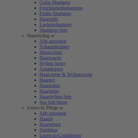
Color-Shampoo
Feuchtigkeitsshampoo
Festes Shampoo
Haarseife
Lockenshampoo
Shampoo-Sets
Haarstyling
Alle anzeigen
Schaumfestiger
Hitzeschutz
Haarwachs
Styling Spray
Ansatzspray
Haarcreme & Stylingcreme
Haargel
Haarpuder
Haarspray
Haarstyling-Sets
Sea Salt Spray
Leave-In Pflege
Alle anzeigen
Haaröl
Haarserum
Sprühkur
Leave-in Conditioner