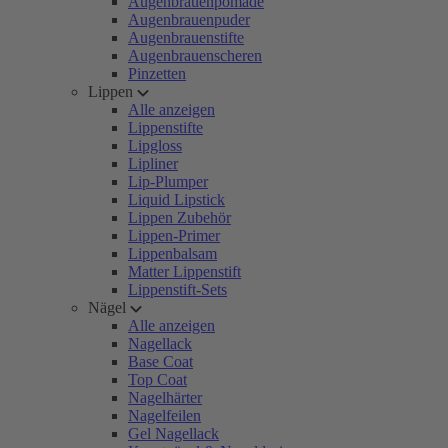
Augenbrauenpomade
Augenbrauenpuder
Augenbrauenstifte
Augenbrauenscheren
Pinzetten
Lippen
Alle anzeigen
Lippenstifte
Lipgloss
Lipliner
Lip-Plumper
Liquid Lipstick
Lippen Zubehör
Lippen-Primer
Lippenbalsam
Matter Lippenstift
Lippenstift-Sets
Nägel
Alle anzeigen
Nagellack
Base Coat
Top Coat
Nagelhärter
Nagelfeilen
Gel Nagellack