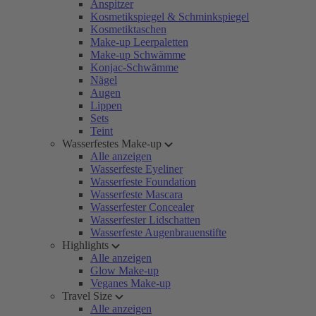
Anspitzer
Kosmetikspiegel & Schminkspiegel
Kosmetiktaschen
Make-up Leerpaletten
Make-up Schwämme
Konjac-Schwämme
Nägel
Augen
Lippen
Sets
Teint
Wasserfestes Make-up
Alle anzeigen
Wasserfeste Eyeliner
Wasserfeste Foundation
Wasserfeste Mascara
Wasserfester Concealer
Wasserfester Lidschatten
Wasserfeste Augenbrauenstifte
Highlights
Alle anzeigen
Glow Make-up
Veganes Make-up
Travel Size
Alle anzeigen