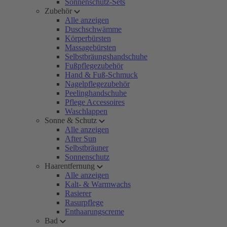
Sonnenschutz-Sets
Zubehör
Alle anzeigen
Duschschwämme
Körperbürsten
Massagebürsten
Selbstbräungshandschuhe
Fußpflegezubehör
Hand & Fuß-Schmuck
Nagelpflegezubehör
Peelinghandschuhe
Pflege Accessoires
Waschlappen
Sonne & Schutz
Alle anzeigen
After Sun
Selbstbräuner
Sonnenschutz
Haarentfernung
Alle anzeigen
Kalt- & Warmwachs
Rasierer
Rasurpflege
Enthaarungscreme
Bad