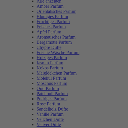
Alle anzeigen
Amber Parfum
Orientalisches Parfum
Blumiges Parfum
Fruchtiges Parfum
Frisches Parfum
Apfel Parfum
Aromatisches Parfum
Bergamotte Parfum
Chypre Düfte
Frische Wäsche Parfum
Holziges Parfum
Jasmin Parfum
Kokos Parfum
Maiglöckchen Parfum
Molekül Parfum
Moschus Parfum
Oud Parfum
Patchouli Parfum
Pudriges Parfum
Rose Parfum
Sandelholz Düfte
Vanille Parfum
Veilchen Düfte
Vetiver Düfte