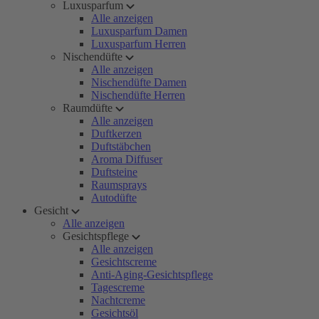
Luxusparfum
Alle anzeigen
Luxusparfum Damen
Luxusparfum Herren
Nischendüfte
Alle anzeigen
Nischendüfte Damen
Nischendüfte Herren
Raumdüfte
Alle anzeigen
Duftkerzen
Duftstäbchen
Aroma Diffuser
Duftsteine
Raumsprays
Autodüfte
Gesicht
Alle anzeigen
Gesichtspflege
Alle anzeigen
Gesichtscreme
Anti-Aging-Gesichtspflege
Tagescreme
Nachtcreme
Gesichtsöl