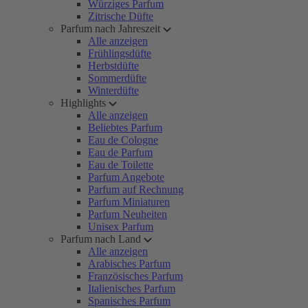
Würziges Parfum
Zitrische Düfte
Parfum nach Jahreszeit
Alle anzeigen
Frühlingsdüfte
Herbstdüfte
Sommerdüfte
Winterdüfte
Highlights
Alle anzeigen
Beliebtes Parfum
Eau de Cologne
Eau de Parfum
Eau de Toilette
Parfum Angebote
Parfum auf Rechnung
Parfum Miniaturen
Parfum Neuheiten
Unisex Parfum
Parfum nach Land
Alle anzeigen
Arabisches Parfum
Französisches Parfum
Italienisches Parfum
Spanisches Parfum