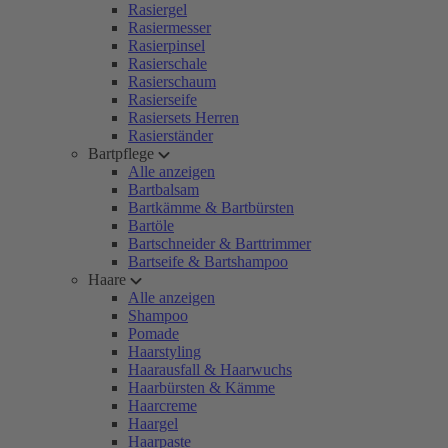
Rasiergel
Rasiermesser
Rasierpinsel
Rasierschale
Rasierschaum
Rasierseife
Rasiersets Herren
Rasierständer
Bartpflege
Alle anzeigen
Bartbalsam
Bartkämme & Bartbürsten
Bartöle
Bartschneider & Barttrimmer
Bartseife & Bartshampoo
Haare
Alle anzeigen
Shampoo
Pomade
Haarstyling
Haarausfall & Haarwuchs
Haarbürsten & Kämme
Haarcreme
Haargel
Haarpaste