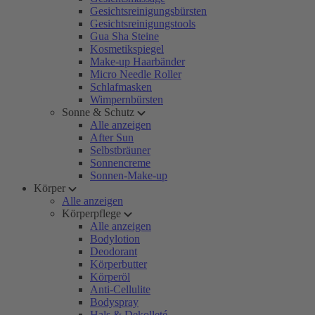
Gesichtsreinigungsbürsten
Gesichtsreinigungstools
Gua Sha Steine
Kosmetikspiegel
Make-up Haarbänder
Micro Needle Roller
Schlafmasken
Wimpernbürsten
Sonne & Schutz
Alle anzeigen
After Sun
Selbstbräuner
Sonnencreme
Sonnen-Make-up
Körper
Alle anzeigen
Körperpflege
Alle anzeigen
Bodylotion
Deodorant
Körperbutter
Körperöl
Anti-Cellulite
Bodyspray
Hals & Dekolleté