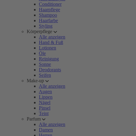
Conditioner
Haarpflege
Shampoo
Haarfarbe
Styling
Körperpflege
Alle anzeigen
Hand & Fuß
Lotionen
Öle
Reinigung
Sonne
Deodorants
Seifen
Make-up
Alle anzeigen
Augen
Lippen
Nägel
Pinsel
Teint
Parfum
Alle anzeigen
Damen
Herren