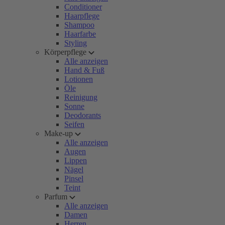
Conditioner
Haarpflege
Shampoo
Haarfarbe
Styling
Körperpflege
Alle anzeigen
Hand & Fuß
Lotionen
Öle
Reinigung
Sonne
Deodorants
Seifen
Make-up
Alle anzeigen
Augen
Lippen
Nägel
Pinsel
Teint
Parfum
Alle anzeigen
Damen
Herren