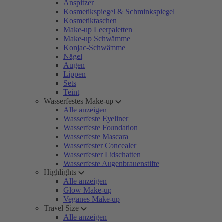
Anspitzer
Kosmetikspiegel & Schminkspiegel
Kosmetiktaschen
Make-up Leerpaletten
Make-up Schwämme
Konjac-Schwämme
Nägel
Augen
Lippen
Sets
Teint
Wasserfestes Make-up
Alle anzeigen
Wasserfeste Eyeliner
Wasserfeste Foundation
Wasserfeste Mascara
Wasserfester Concealer
Wasserfester Lidschatten
Wasserfeste Augenbrauenstifte
Highlights
Alle anzeigen
Glow Make-up
Veganes Make-up
Travel Size
Alle anzeigen