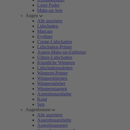
Loser Puder
Make-up Sets
Augen
Alle anzeigen
Lidschatten
Mascara
Eyeliner
Creme-Lidschatten
Lidschatten-Primer
Augen-Make-up-Entferner
Glitzer-Lidschatten
Künstliche Wimpern
Lidschattenpaletten
Wimpern-Primer
Wimpernbürsten
Wimpernkleber
Wimpernzangen
Augenbrauenfarbe
Kajal
Sets
Augenbrauen
Alle anzeigen
Augenbrauenfarbe
Augenbrauengel