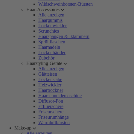
Wildschweinborsten-Bürsten
Haar-Accessoires
Alle anzeigen
Haargummis
Lockenwickler
Scrunchies
Haarspangen & -klammern
Sprühflaschen
Haarnadeln
Lockenbänder
Zubehör
Haarstyling-Geräte
Alle anzeigen
Glätteisen
Lockenstäbe
Heizwickler
Haartrockner
Haarschneidemaschine
Diffusor-Fön
Effilierschere
Friseurschere
Friseurumhänge
Warmluftbürsten
Make-up
Alle anzeigen