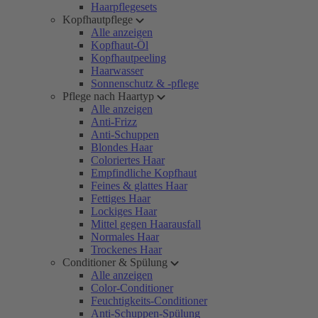
Haarpflegesets
Kopfhautpflege
Alle anzeigen
Kopfhaut-Öl
Kopfhautpeeling
Haarwasser
Sonnenschutz & -pflege
Pflege nach Haartyp
Alle anzeigen
Anti-Frizz
Anti-Schuppen
Blondes Haar
Coloriertes Haar
Empfindliche Kopfhaut
Feines & glattes Haar
Fettiges Haar
Lockiges Haar
Mittel gegen Haarausfall
Normales Haar
Trockenes Haar
Conditioner & Spülung
Alle anzeigen
Color-Conditioner
Feuchtigkeits-Conditioner
Anti-Schuppen-Spülung