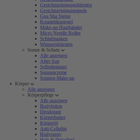
Gesichtsreinigungsbürsten
Gesichtsreinigungstools
Gua Sha Steine
Kosmetikspiegel
Make-up Haarbänder
Micro Needle Roller
Schlafmasken
Wimpernbürsten
Sonne & Schutz
Alle anzeigen
After Sun
Selbstbräuner
Sonnencreme
Sonnen-Make-up
Körper
Alle anzeigen
Körperpflege
Alle anzeigen
Bodylotion
Deodorant
Körperbutter
Körperöl
Anti-Cellulite
Bodyspray
Hals & Dekolleté