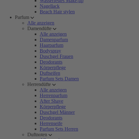
Wasserfestes Make-up
Nagellack
Beach Hair stylen
Parfum
Alle anzeigen
Damendüfte
Alle anzeigen
Damenparfum
Haarparfum
Bodyspray
Duschgel Frauen
Deodorants
Körperpflege
Duftseifen
Parfum Sets Damen
Herrendüfte
Alle anzeigen
Herrenparfum
After Shave
Körperpflege
Duschgel Männer
Deodorants
Herrenseife
Parfum Sets Herren
Duftnoten