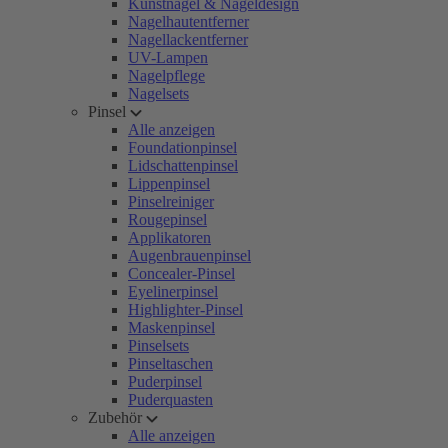
Kunstnägel & Nageldesign
Nagelhautentferner
Nagellackentferner
UV-Lampen
Nagelpflege
Nagelsets
Pinsel
Alle anzeigen
Foundationpinsel
Lidschattenpinsel
Lippenpinsel
Pinselreiniger
Rougepinsel
Applikatoren
Augenbrauenpinsel
Concealer-Pinsel
Eyelinerpinsel
Highlighter-Pinsel
Maskenpinsel
Pinselsets
Pinseltaschen
Puderpinsel
Puderquasten
Zubehör
Alle anzeigen