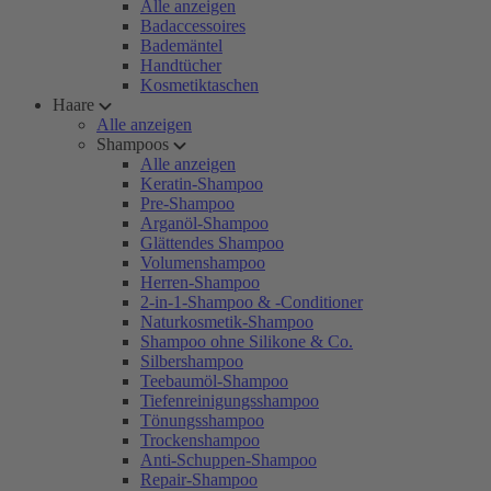
Alle anzeigen
Badaccessoires
Bademäntel
Handtücher
Kosmetiktaschen
Haare
Alle anzeigen
Shampoos
Alle anzeigen
Keratin-Shampoo
Pre-Shampoo
Arganöl-Shampoo
Glättendes Shampoo
Volumenshampoo
Herren-Shampoo
2-in-1-Shampoo & -Conditioner
Naturkosmetik-Shampoo
Shampoo ohne Silikone & Co.
Silbershampoo
Teebaumöl-Shampoo
Tiefenreinigungsshampoo
Tönungsshampoo
Trockenshampoo
Anti-Schuppen-Shampoo
Repair-Shampoo