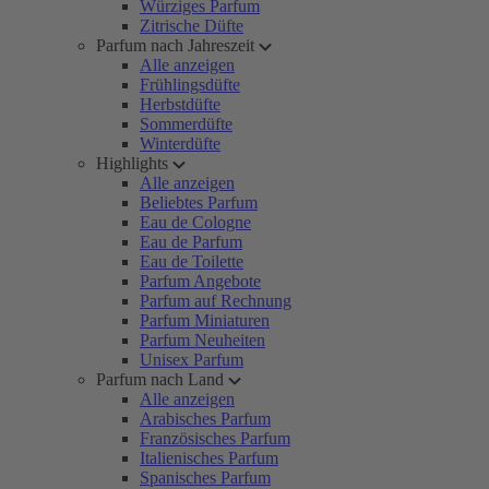
Würziges Parfum
Zitrische Düfte
Parfum nach Jahreszeit
Alle anzeigen
Frühlingsdüfte
Herbstdüfte
Sommerdüfte
Winterdüfte
Highlights
Alle anzeigen
Beliebtes Parfum
Eau de Cologne
Eau de Parfum
Eau de Toilette
Parfum Angebote
Parfum auf Rechnung
Parfum Miniaturen
Parfum Neuheiten
Unisex Parfum
Parfum nach Land
Alle anzeigen
Arabisches Parfum
Französisches Parfum
Italienisches Parfum
Spanisches Parfum