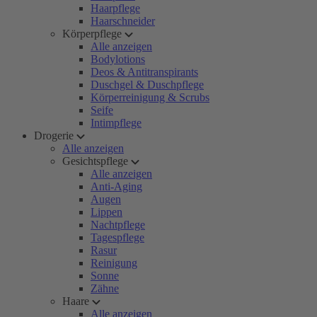
Haarpflege
Haarschneider
Körperpflege
Alle anzeigen
Bodylotions
Deos & Antitranspirants
Duschgel & Duschpflege
Körperreinigung & Scrubs
Seife
Intimpflege
Drogerie
Alle anzeigen
Gesichtspflege
Alle anzeigen
Anti-Aging
Augen
Lippen
Nachtpflege
Tagespflege
Rasur
Reinigung
Sonne
Zähne
Haare
Alle anzeigen