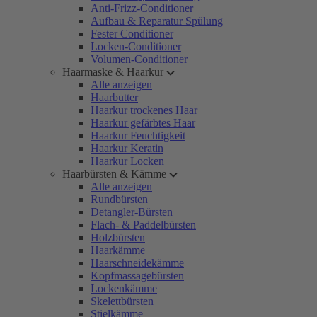
Anti-Frizz-Conditioner
Aufbau & Reparatur Spülung
Fester Conditioner
Locken-Conditioner
Volumen-Conditioner
Haarmaske & Haarkur
Alle anzeigen
Haarbutter
Haarkur trockenes Haar
Haarkur gefärbtes Haar
Haarkur Feuchtigkeit
Haarkur Keratin
Haarkur Locken
Haarbürsten & Kämme
Alle anzeigen
Rundbürsten
Detangler-Bürsten
Flach- & Paddelbürsten
Holzbürsten
Haarkämme
Haarschneidekämme
Kopfmassagebürsten
Lockenkämme
Skelettbürsten
Stielkämme