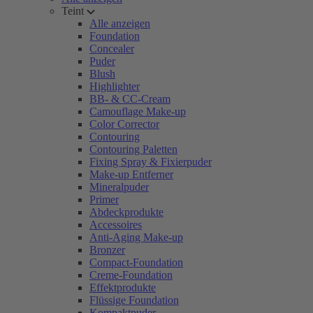
Teint
Alle anzeigen
Foundation
Concealer
Puder
Blush
Highlighter
BB- & CC-Cream
Camouflage Make-up
Color Corrector
Contouring
Contouring Paletten
Fixing Spray & Fixierpuder
Make-up Entferner
Mineralpuder
Primer
Abdeckprodukte
Accessoires
Anti-Aging Make-up
Bronzer
Compact-Foundation
Creme-Foundation
Effektprodukte
Flüssige Foundation
Kompaktpuder