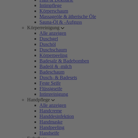
Intimpflege
Körperschaum
Massageöle & ätherische Öle
Sauna-Öl & -Aufguss
Körperreinigung
Alle anzeigen
Duschgel
Duschöl
Duschschaum
Körperpeeling
Badesalz & Badebomben
Badeöl & -milch
Badeschaum
Dusch- & Badesets
Feste Seife
Flüssigseife
Intimreinigung
Handpflege
Alle anzeigen
Handcreme
Handdesinfektion
Handmaske
Handpeeling
Handseife