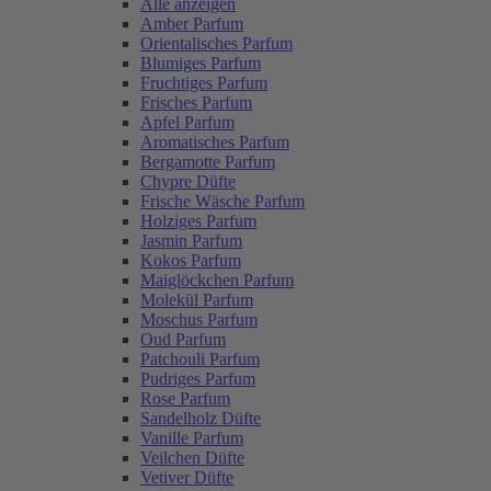
Alle anzeigen
Amber Parfum
Orientalisches Parfum
Blumiges Parfum
Fruchtiges Parfum
Frisches Parfum
Apfel Parfum
Aromatisches Parfum
Bergamotte Parfum
Chypre Düfte
Frische Wäsche Parfum
Holziges Parfum
Jasmin Parfum
Kokos Parfum
Maiglöckchen Parfum
Molekül Parfum
Moschus Parfum
Oud Parfum
Patchouli Parfum
Pudriges Parfum
Rose Parfum
Sandelholz Düfte
Vanille Parfum
Veilchen Düfte
Vetiver Düfte