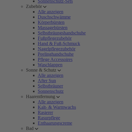
Sonnenschutz-Sets
Zubehör
Alle anzeigen
Duschschwämme
Körperbürsten
Massagebürsten
Selbstbräungshandschuhe
Fußpflegezubehör
Hand & Fuß-Schmuck
Nagelpflegezubehör
Peelinghandschuhe
Pflege Accessoires
Waschlappen
Sonne & Schutz
Alle anzeigen
After Sun
Selbstbräuner
Sonnenschutz
Haarentfernung
Alle anzeigen
Kalt- & Warmwachs
Rasierer
Rasurpflege
Enthaarungscreme
Bad