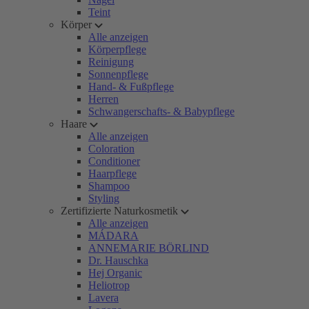
Teint
Körper
Alle anzeigen
Körperpflege
Reinigung
Sonnenpflege
Hand- & Fußpflege
Herren
Schwangerschafts- & Babypflege
Haare
Alle anzeigen
Coloration
Conditioner
Haarpflege
Shampoo
Styling
Zertifizierte Naturkosmetik
Alle anzeigen
MÁDARA
ANNEMARIE BÖRLIND
Dr. Hauschka
Hej Organic
Heliotrop
Lavera