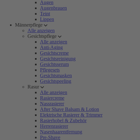
Augen
Augenbrauen
Teint
Lippen
Männerpflege
Alle anzeigen
Gesichtspflege
Alle anzeigen
Anti-Aging
Gesichtscreme
Gesichtsreinigung
Gesichtsserum
Pflegesets
Gesichtsmasken
Gesichtspeeling
Rasur
Alle anzeigen
Rasiercreme
Nassrasierer
After Shave Balsam & Lotion
Elektrische Rasierer & Trimmer
Rasierhobel & Zubehör
Herrenrasierer
Nasenhaarentfernung
Pre-Shave