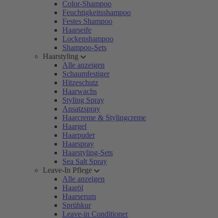
Color-Shampoo
Feuchtigkeitsshampoo
Festes Shampoo
Haarseife
Lockenshampoo
Shampoo-Sets
Haarstyling
Alle anzeigen
Schaumfestiger
Hitzeschutz
Haarwachs
Styling Spray
Ansatzspray
Haarcreme & Stylingcreme
Haargel
Haarpuder
Haarspray
Haarstyling-Sets
Sea Salt Spray
Leave-In Pflege
Alle anzeigen
Haaröl
Haarserum
Sprühkur
Leave-in Conditioner