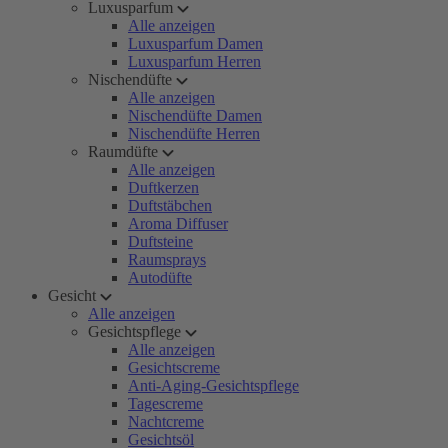
Luxusparfum
Alle anzeigen
Luxusparfum Damen
Luxusparfum Herren
Nischendüfte
Alle anzeigen
Nischendüfte Damen
Nischendüfte Herren
Raumdüfte
Alle anzeigen
Duftkerzen
Duftstäbchen
Aroma Diffuser
Duftsteine
Raumsprays
Autodüfte
Gesicht
Alle anzeigen
Gesichtspflege
Alle anzeigen
Gesichtscreme
Anti-Aging-Gesichtspflege
Tagescreme
Nachtcreme
Gesichtsöl