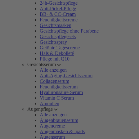
24h-Gesichtspflege
Anti-Pickel-Pflege
BB- & CC-Cream
Feuchtigkeitscreme
Gesichtsmasken
Gesichtspflege ohne Parabene
Gesichtspflegesets
Gesichtsspray
Getönte Tagescreme
Hals & Dekolleté
Pflege mit Q10
Gesichtsserum
Alle anzeigen
Anti-Aging-Gesichtsserum
Collagenserum
Feuchtigkeitsserum
Hyaluronsäure-Serum
Vitamin C Serum
Ampullen
Augenpflege
Alle anzeigen
Augenbrauenserum
Augencreme
Augenmasken & -pads
Augenserum