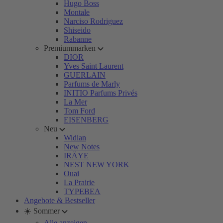
Hugo Boss
Montale
Narciso Rodriguez
Shiseido
Rabanne
Premiummarken
DIOR
Yves Saint Laurent
GUERLAIN
Parfums de Marly
INITIO Parfums Privés
La Mer
Tom Ford
EISENBERG
Neu
Widian
New Notes
IRÄYE
NEST NEW YORK
Ouai
La Prairie
TYPEBEA
Angebote & Bestseller
☀️ Sommer
Alle anzeigen