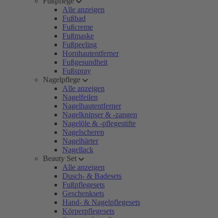
Fußpflege
Alle anzeigen
Fußbad
Fußcreme
Fußmaske
Fußpeeling
Hornhautentferner
Fußgesundheit
Fußspray
Nagelpflege
Alle anzeigen
Nagelfeilen
Nagelhautentferner
Nagelknipser & -zangen
Nagelöle & -pflegestifte
Nagelscheren
Nagelhärter
Nagellack
Beauty Set
Alle anzeigen
Dusch- & Badesets
Fußpflegesets
Geschenksets
Hand- & Nagelpflegesets
Körperpflegesets