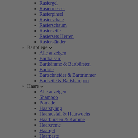
Rasiergel
Rasiermesser
Rasierpinsel
Rasierschale
Rasierschaum
Rasierseife
Rasiersets Herren
Rasierständer
Bartpflege
Alle anzeigen
Bartbalsam
Bartkämme & Bartbürsten
Bartöle
Bartschneider & Barttrimmer
Bartseife & Bartshampoo
Haare
Alle anzeigen
Shampoo
Pomade
Haarstyling
Haarausfall & Haarwuchs
Haarbürsten & Kämme
Haarcreme
Haargel
Haarpaste