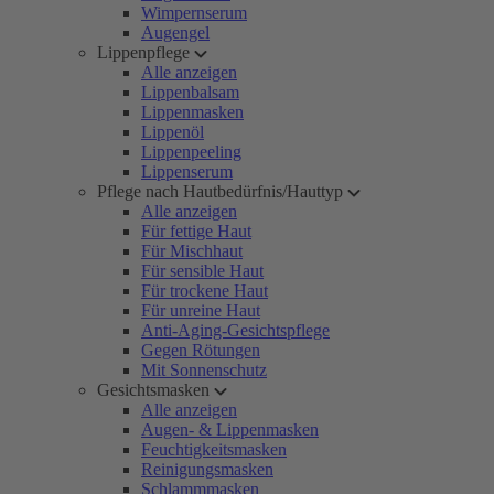
Wimpernserum
Augengel
Lippenpflege
Alle anzeigen
Lippenbalsam
Lippenmasken
Lippenöl
Lippenpeeling
Lippenserum
Pflege nach Hautbedürfnis/Hauttyp
Alle anzeigen
Für fettige Haut
Für Mischhaut
Für sensible Haut
Für trockene Haut
Für unreine Haut
Anti-Aging-Gesichtspflege
Gegen Rötungen
Mit Sonnenschutz
Gesichtsmasken
Alle anzeigen
Augen- & Lippenmasken
Feuchtigkeitsmasken
Reinigungsmasken
Schlammmasken