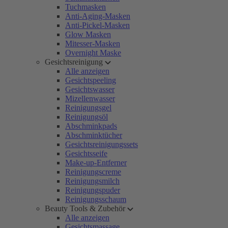
Tuchmasken
Anti-Aging-Masken
Anti-Pickel-Masken
Glow Masken
Mitesser-Masken
Overnight Maske
Gesichtsreinigung
Alle anzeigen
Gesichtspeeling
Gesichtswasser
Mizellenwasser
Reinigungsgel
Reinigungsöl
Abschminkpads
Abschminktücher
Gesichtsreinigungssets
Gesichtsseife
Make-up-Entferner
Reinigungscreme
Reinigungsmilch
Reinigungspuder
Reinigungsschaum
Beauty Tools & Zubehör
Alle anzeigen
Gesichtsmassage