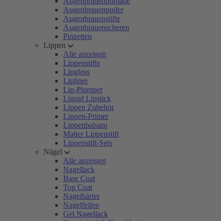
Augenbrauenpomade
Augenbrauenpuder
Augenbrauenstifte
Augenbrauenscheren
Pinzetten
Lippen
Alle anzeigen
Lippenstifte
Lipgloss
Lipliner
Lip-Plumper
Liquid Lipstick
Lippen Zubehör
Lippen-Primer
Lippenbalsam
Matter Lippenstift
Lippenstift-Sets
Nägel
Alle anzeigen
Nagellack
Base Coat
Top Coat
Nagelhärter
Nagelfeilen
Gel Nagellack