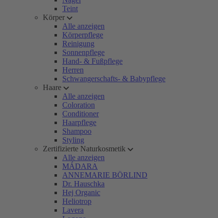
Teint
Körper
Alle anzeigen
Körperpflege
Reinigung
Sonnenpflege
Hand- & Fußpflege
Herren
Schwangerschafts- & Babypflege
Haare
Alle anzeigen
Coloration
Conditioner
Haarpflege
Shampoo
Styling
Zertifizierte Naturkosmetik
Alle anzeigen
MÁDARA
ANNEMARIE BÖRLIND
Dr. Hauschka
Hej Organic
Heliotrop
Lavera