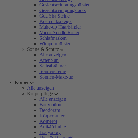
Gesichtsreinigungsbürsten
Gesichtsreinigungstools
Gua Sha Steine
Kosmetikspiegel
Make-up Haarbänder
Micro Needle Roller
Schlafmasken
Wimpernbürsten
Sonne & Schutz
Alle anzeigen
After Sun
Selbstbräuner
Sonnencreme
Sonnen-Make-up
Körper
Alle anzeigen
Körperpflege
Alle anzeigen
Bodylotion
Deodorant
Körperbutter
Körperöl
Anti-Cellulite
Bodyspray
Hals & Dekolleté