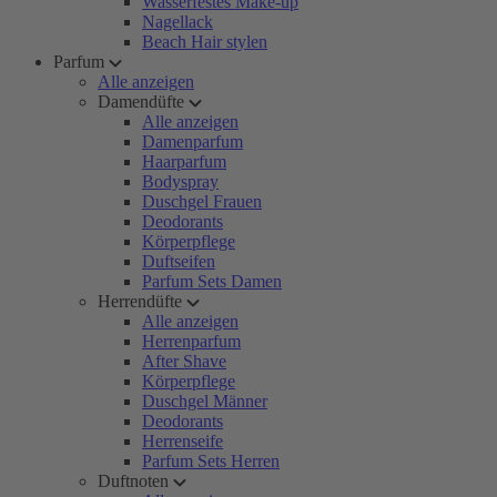
Wasserfestes Make-up
Nagellack
Beach Hair stylen
Parfum
Alle anzeigen
Damendüfte
Alle anzeigen
Damenparfum
Haarparfum
Bodyspray
Duschgel Frauen
Deodorants
Körperpflege
Duftseifen
Parfum Sets Damen
Herrendüfte
Alle anzeigen
Herrenparfum
After Shave
Körperpflege
Duschgel Männer
Deodorants
Herrenseife
Parfum Sets Herren
Duftnoten