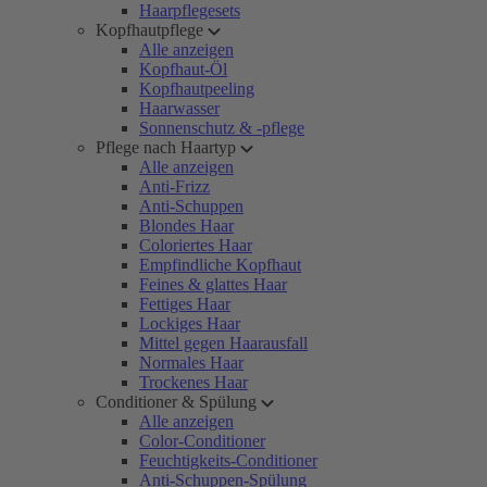
Haarpflegesets
Kopfhautpflege
Alle anzeigen
Kopfhaut-Öl
Kopfhautpeeling
Haarwasser
Sonnenschutz & -pflege
Pflege nach Haartyp
Alle anzeigen
Anti-Frizz
Anti-Schuppen
Blondes Haar
Coloriertes Haar
Empfindliche Kopfhaut
Feines & glattes Haar
Fettiges Haar
Lockiges Haar
Mittel gegen Haarausfall
Normales Haar
Trockenes Haar
Conditioner & Spülung
Alle anzeigen
Color-Conditioner
Feuchtigkeits-Conditioner
Anti-Schuppen-Spülung