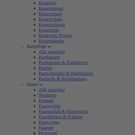
Rasiergel
Rasiermesser
Rasierpinsel
Rasierschale
Rasierschaum
Rasierseife
Rasiersets Herren
Rasierständer
Bartpflege
Alle anzeigen
Bartbalsam
Bartkämme & Bartbürsten
Bartöle
Bartschneider & Barttrimmer
Bartseife & Bartshampoo
Haare
Alle anzeigen
Shampoo
Pomade
Haarstyling
Haarausfall & Haarwuchs
Haarbürsten & Kämme
Haarcreme
Haargel
Haarpaste