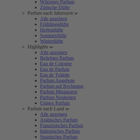
Würziges Parfum
Zitrische Düfte
Parfum nach Jahreszeit
Alle anzeigen
Frühlingsdüfte
Herbstdüfte
Sommerdüfte
Winterdüfte
Highlights
Alle anzeigen
Beliebtes Parfum
Eau de Cologne
Eau de Parfum
Eau de Toilette
Parfum Angebote
Parfum auf Rechnung
Parfum Miniaturen
Parfum Neuheiten
Unisex Parfum
Parfum nach Land
Alle anzeigen
Arabisches Parfum
Französisches Parfum
Italienisches Parfum
Spanisches Parfum