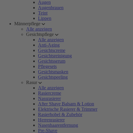
Augen
Augenbrauen
Teint
Lippen
Männerpflege
Alle anzeigen
Gesichtspflege
Alle anzeigen
Anti-Aging
Gesichtscreme
Gesichtsreinigung
Gesichtsserum
Pflegesets
Gesichtsmasken
Gesichtspeeling
Rasur
Alle anzeigen
Rasiercreme
Nassrasierer
After Shave Balsam & Lotion
Elektrische Rasierer & Trimmer
Rasierhobel & Zubehör
Herrenrasierer
Nasenhaarentfernung
Pre-Shave