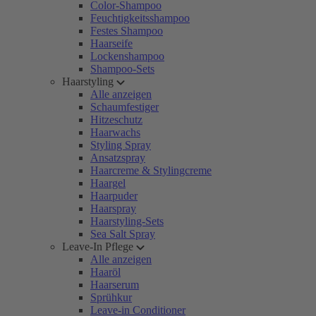
Color-Shampoo
Feuchtigkeitsshampoo
Festes Shampoo
Haarseife
Lockenshampoo
Shampoo-Sets
Haarstyling
Alle anzeigen
Schaumfestiger
Hitzeschutz
Haarwachs
Styling Spray
Ansatzspray
Haarcreme & Stylingcreme
Haargel
Haarpuder
Haarspray
Haarstyling-Sets
Sea Salt Spray
Leave-In Pflege
Alle anzeigen
Haaröl
Haarserum
Sprühkur
Leave-in Conditioner