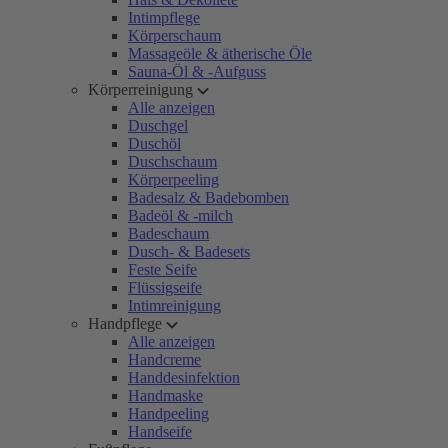
Intimpflege
Körperschaum
Massageöle & ätherische Öle
Sauna-Öl & -Aufguss
Körperreinigung
Alle anzeigen
Duschgel
Duschöl
Duschschaum
Körperpeeling
Badesalz & Badebomben
Badeöl & -milch
Badeschaum
Dusch- & Badesets
Feste Seife
Flüssigseife
Intimreinigung
Handpflege
Alle anzeigen
Handcreme
Handdesinfektion
Handmaske
Handpeeling
Handseife