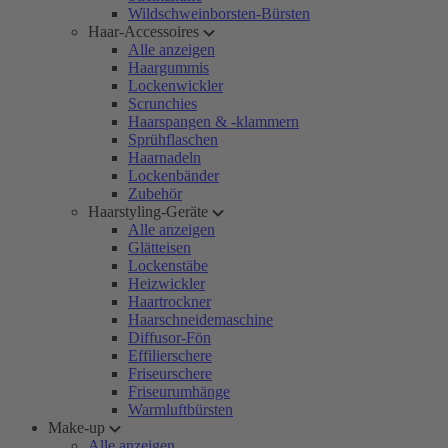
Wildschweinborsten-Bürsten
Haar-Accessoires
Alle anzeigen
Haargummis
Lockenwickler
Scrunchies
Haarspangen & -klammern
Sprühflaschen
Haarnadeln
Lockenbänder
Zubehör
Haarstyling-Geräte
Alle anzeigen
Glätteisen
Lockenstäbe
Heizwickler
Haartrockner
Haarschneidemaschine
Diffusor-Fön
Effilierschere
Friseurschere
Friseurumhänge
Warmluftbürsten
Make-up
Alle anzeigen