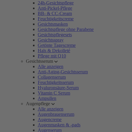
24h-Gesichtspflege
Anti-Pickel-Pflege
BB- & CC-Cream
Feuchtigkeitscreme
Gesichtsmasken
Gesichtspflege ohne Parabene
Gesichtspflegesets
Gesichtsspray
Getönte Tagescreme
Hals & Dekolleté
Pflege mit Q10
Gesichtsserum
Alle anzeigen
Anti-Aging-Gesichtsserum
Collagenserum
Feuchtigkeitsserum
Hyaluronsäure-Serum
Vitamin C Serum
Ampullen
Augenpflege
Alle anzeigen
Augenbrauenserum
Augencreme
Augenmasken & -pads
Augenserum