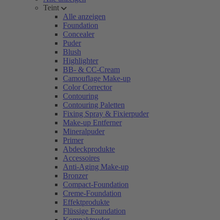
Teint
Alle anzeigen
Foundation
Concealer
Puder
Blush
Highlighter
BB- & CC-Cream
Camouflage Make-up
Color Corrector
Contouring
Contouring Paletten
Fixing Spray & Fixierpuder
Make-up Entferner
Mineralpuder
Primer
Abdeckprodukte
Accessoires
Anti-Aging Make-up
Bronzer
Compact-Foundation
Creme-Foundation
Effektprodukte
Flüssige Foundation
Kompaktpuder