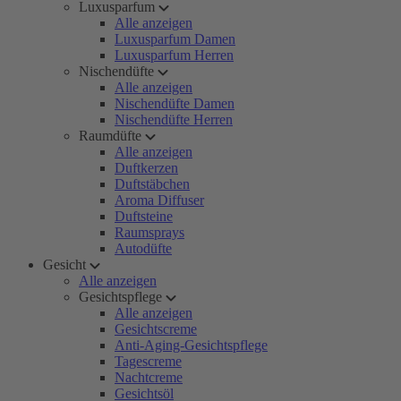
Luxusparfum
Alle anzeigen
Luxusparfum Damen
Luxusparfum Herren
Nischendüfte
Alle anzeigen
Nischendüfte Damen
Nischendüfte Herren
Raumdüfte
Alle anzeigen
Duftkerzen
Duftstäbchen
Aroma Diffuser
Duftsteine
Raumsprays
Autodüfte
Gesicht
Alle anzeigen
Gesichtspflege
Alle anzeigen
Gesichtscreme
Anti-Aging-Gesichtspflege
Tagescreme
Nachtcreme
Gesichtsöl