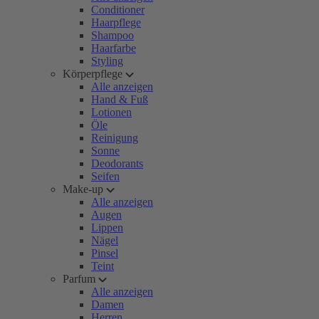
Conditioner
Haarpflege
Shampoo
Haarfarbe
Styling
Körperpflege
Alle anzeigen
Hand & Fuß
Lotionen
Öle
Reinigung
Sonne
Deodorants
Seifen
Make-up
Alle anzeigen
Augen
Lippen
Nägel
Pinsel
Teint
Parfum
Alle anzeigen
Damen
Herren