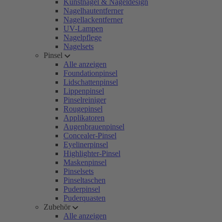
Kunstnägel & Nageldesign
Nagelhautentferner
Nagellackentferner
UV-Lampen
Nagelpflege
Nagelsets
Pinsel
Alle anzeigen
Foundationpinsel
Lidschattenpinsel
Lippenpinsel
Pinselreiniger
Rougepinsel
Applikatoren
Augenbrauenpinsel
Concealer-Pinsel
Eyelinerpinsel
Highlighter-Pinsel
Maskenpinsel
Pinselsets
Pinseltaschen
Puderpinsel
Puderquasten
Zubehör
Alle anzeigen