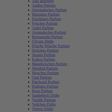
Alle anzeigen
Amber Parfum
Orientalisches Parfum
Blumiges Parfum
Fruchtiges Parfum
Frisches Parfum
Apfel Parfum
Aromatisches Parfum
Bergamotte Parfum
Chypre Düfte
Frische Wäsche Parfum
Holziges Parfum
Jasmin Parfum
Kokos Parfum
Maiglöckchen Parfum
Molekül Parfum
Moschus Parfum
Oud Parfum
Patchouli Parfum
Pudriges Parfum
Rose Parfum
Sandelholz Düfte
Vanille Parfum
Veilchen Düfte
Vetiver Düfte