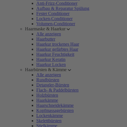
Anti-Frizz-Conditioner
Aufbau & Reparatur Spülung
Fester Conditioner
Locken-Conditioner
Volumen-Conditioner
Haarmaske & Haarkur
Alle anzeigen
Haarbutter
Haarkur trockenes Haar
Haarkur gefärbtes Haar
Haarkur Feuchtigkeit
Haarkur Keratin
Haarkur Locken
Haarbürsten & Kämme
Alle anzeigen
Rundbürsten
Detangler-Bürsten
Flach- & Paddelbürsten
Holzbürsten
Haarkämme
Haarschneidekämme
Kopfmassagebürsten
Lockenkämme
Skelettbürsten
Stielkämme