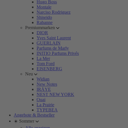
Hugo Boss
Montale
Narciso Rodriguez
Shiseido
Rabanne
Premiummarken
DIOR
Yves Saint Laurent
GUERLAIN
Parfums de Marly
INITIO Parfums Privés
La Mer
Tom Ford
EISENBERG
Neu
Widian
New Notes
IRÄYE
NEST NEW YORK
Ouai
La Prairie
TYPEBEA
Angebote & Bestseller
☀️ Sommer
Alle anzeigen