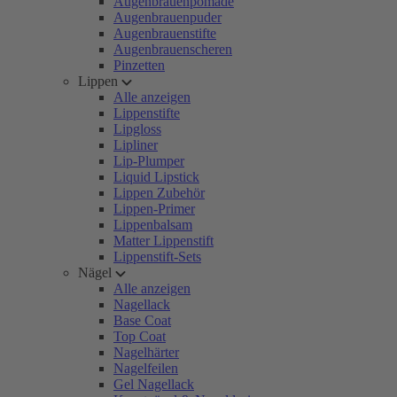
Augenbrauenpomade
Augenbrauenpuder
Augenbrauenstifte
Augenbrauenscheren
Pinzetten
Lippen
Alle anzeigen
Lippenstifte
Lipgloss
Lipliner
Lip-Plumper
Liquid Lipstick
Lippen Zubehör
Lippen-Primer
Lippenbalsam
Matter Lippenstift
Lippenstift-Sets
Nägel
Alle anzeigen
Nagellack
Base Coat
Top Coat
Nagelhärter
Nagelfeilen
Gel Nagellack