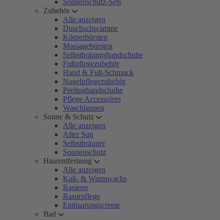
Sonnenschutz-Sets
Zubehör
Alle anzeigen
Duschschwämme
Körperbürsten
Massagebürsten
Selbstbräungshandschuhe
Fußpflegezubehör
Hand & Fuß-Schmuck
Nagelpflegezubehör
Peelinghandschuhe
Pflege Accessoires
Waschlappen
Sonne & Schutz
Alle anzeigen
After Sun
Selbstbräuner
Sonnenschutz
Haarentfernung
Alle anzeigen
Kalt- & Warmwachs
Rasierer
Rasurpflege
Enthaarungscreme
Bad