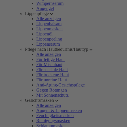
Wimpernserum
Augengel
Lippenpflege
Alle anzeigen
Lippenbalsam
Lippenmasken
Lippenöl
Lippenpeeling
Lippenserum
Pflege nach Hautbedürfnis/Hauttyp
Alle anzeigen
Für fettige Haut
Für Mischhaut
Für sensible Haut
Für trockene Haut
Für unreine Haut
Anti-Aging-Gesichtspflege
Gegen Rötungen
Mit Sonnenschutz
Gesichtsmasken
Alle anzeigen
Augen- & Lippenmasken
Feuchtigkeitsmasken
Reinigungsmasken
Schlammmasken