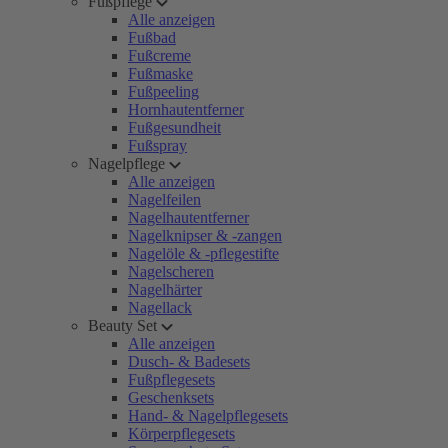
Fußpflege
Alle anzeigen
Fußbad
Fußcreme
Fußmaske
Fußpeeling
Hornhautentferner
Fußgesundheit
Fußspray
Nagelpflege
Alle anzeigen
Nagelfeilen
Nagelhautentferner
Nagelknipser & -zangen
Nagelöle & -pflegestifte
Nagelscheren
Nagelhärter
Nagellack
Beauty Set
Alle anzeigen
Dusch- & Badesets
Fußpflegesets
Geschenksets
Hand- & Nagelpflegesets
Körperpflegesets