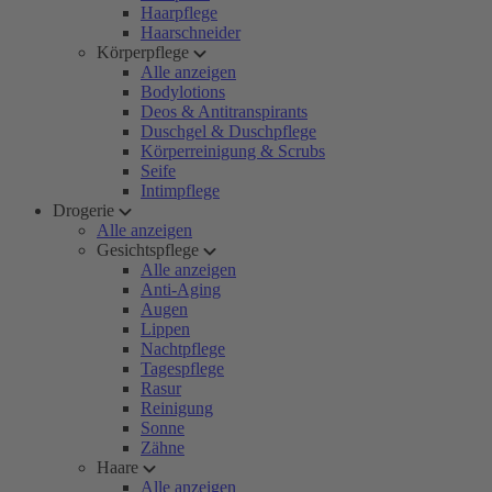
Haarpflege
Haarschneider
Körperpflege
Alle anzeigen
Bodylotions
Deos & Antitranspirants
Duschgel & Duschpflege
Körperreinigung & Scrubs
Seife
Intimpflege
Drogerie
Alle anzeigen
Gesichtspflege
Alle anzeigen
Anti-Aging
Augen
Lippen
Nachtpflege
Tagespflege
Rasur
Reinigung
Sonne
Zähne
Haare
Alle anzeigen