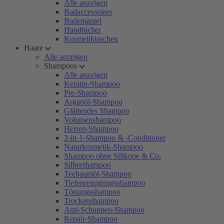
Alle anzeigen
Badaccessoires
Bademäntel
Handtücher
Kosmetiktaschen
Haare
Alle anzeigen
Shampoos
Alle anzeigen
Keratin-Shampoo
Pre-Shampoo
Arganöl-Shampoo
Glättendes Shampoo
Volumenshampoo
Herren-Shampoo
2-in-1-Shampoo & -Conditioner
Naturkosmetik-Shampoo
Shampoo ohne Silikone & Co.
Silbershampoo
Teebaumöl-Shampoo
Tiefenreinigungsshampoo
Tönungsshampoo
Trockenshampoo
Anti-Schuppen-Shampoo
Repair-Shampoo