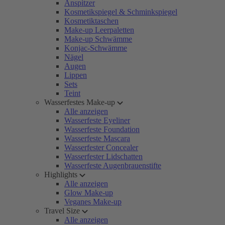
Anspitzer
Kosmetikspiegel & Schminkspiegel
Kosmetiktaschen
Make-up Leerpaletten
Make-up Schwämme
Konjac-Schwämme
Nägel
Augen
Lippen
Sets
Teint
Wasserfestes Make-up
Alle anzeigen
Wasserfeste Eyeliner
Wasserfeste Foundation
Wasserfeste Mascara
Wasserfester Concealer
Wasserfester Lidschatten
Wasserfeste Augenbrauenstifte
Highlights
Alle anzeigen
Glow Make-up
Veganes Make-up
Travel Size
Alle anzeigen