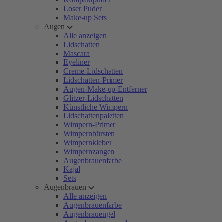
Loser Puder
Make-up Sets
Augen
Alle anzeigen
Lidschatten
Mascara
Eyeliner
Creme-Lidschatten
Lidschatten-Primer
Augen-Make-up-Entferner
Glitzer-Lidschatten
Künstliche Wimpern
Lidschattenpaletten
Wimpern-Primer
Wimpernbürsten
Wimpernkleber
Wimpernzangen
Augenbrauenfarbe
Kajal
Sets
Augenbrauen
Alle anzeigen
Augenbrauenfarbe
Augenbrauengel