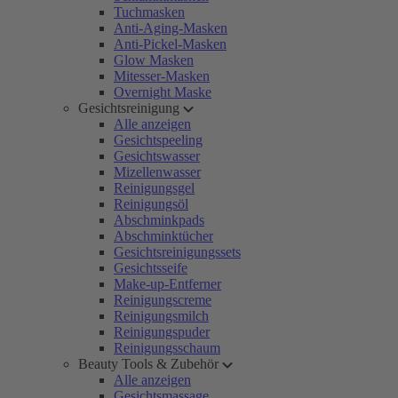
Tuchmasken
Anti-Aging-Masken
Anti-Pickel-Masken
Glow Masken
Mitesser-Masken
Overnight Maske
Gesichtsreinigung
Alle anzeigen
Gesichtspeeling
Gesichtswasser
Mizellenwasser
Reinigungsgel
Reinigungsöl
Abschminkpads
Abschminktücher
Gesichtsreinigungssets
Gesichtsseife
Make-up-Entferner
Reinigungscreme
Reinigungsmilch
Reinigungspuder
Reinigungsschaum
Beauty Tools & Zubehör
Alle anzeigen
Gesichtsmassage