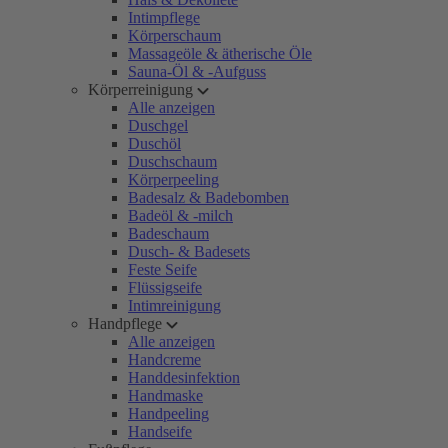
Intimpflege
Körperschaum
Massageöle & ätherische Öle
Sauna-Öl & -Aufguss
Körperreinigung
Alle anzeigen
Duschgel
Duschöl
Duschschaum
Körperpeeling
Badesalz & Badebomben
Badeöl & -milch
Badeschaum
Dusch- & Badesets
Feste Seife
Flüssigseife
Intimreinigung
Handpflege
Alle anzeigen
Handcreme
Handdesinfektion
Handmaske
Handpeeling
Handseife