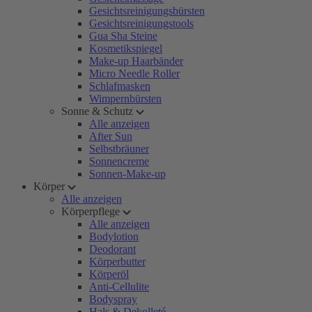
Gesichtsreinigungsbürsten
Gesichtsreinigungstools
Gua Sha Steine
Kosmetikspiegel
Make-up Haarbänder
Micro Needle Roller
Schlafmasken
Wimpernbürsten
Sonne & Schutz
Alle anzeigen
After Sun
Selbstbräuner
Sonnencreme
Sonnen-Make-up
Körper
Alle anzeigen
Körperpflege
Alle anzeigen
Bodylotion
Deodorant
Körperbutter
Körperöl
Anti-Cellulite
Bodyspray
Hals & Dekolleté