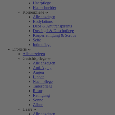
Haarpflege
Haarschneider
Körperpflege
Alle anzeigen
Bodylotions
Deos & Antitranspirants
Duschgel & Duschpflege
Körperreinigung & Scrubs
Seife
Intimpflege
Drogerie
Alle anzeigen
Gesichtspflege
Alle anzeigen
Anti-Aging
Augen
Lippen
Nachtpflege
Tagespflege
Rasur
Reinigung
Sonne
Zähne
Haare
Alle anzeigen