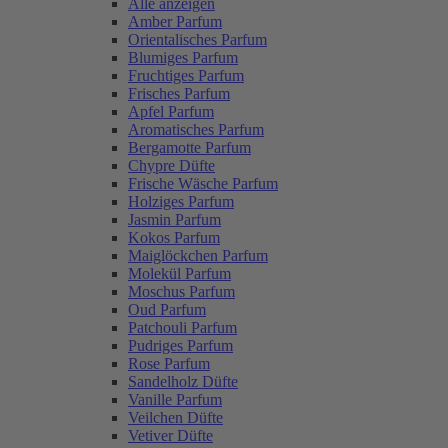
Alle anzeigen
Amber Parfum
Orientalisches Parfum
Blumiges Parfum
Fruchtiges Parfum
Frisches Parfum
Apfel Parfum
Aromatisches Parfum
Bergamotte Parfum
Chypre Düfte
Frische Wäsche Parfum
Holziges Parfum
Jasmin Parfum
Kokos Parfum
Maiglöckchen Parfum
Molekül Parfum
Moschus Parfum
Oud Parfum
Patchouli Parfum
Pudriges Parfum
Rose Parfum
Sandelholz Düfte
Vanille Parfum
Veilchen Düfte
Vetiver Düfte