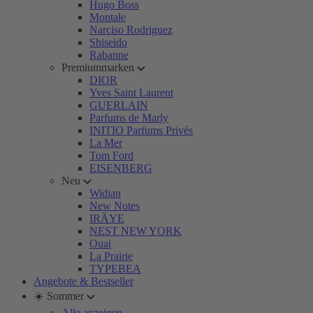
Hugo Boss
Montale
Narciso Rodriguez
Shiseido
Rabanne
Premiummarken
DIOR
Yves Saint Laurent
GUERLAIN
Parfums de Marly
INITIO Parfums Privés
La Mer
Tom Ford
EISENBERG
Neu
Widian
New Notes
IRÄYE
NEST NEW YORK
Ouai
La Prairie
TYPEBEA
Angebote & Bestseller
☀️ Sommer
Alle anzeigen