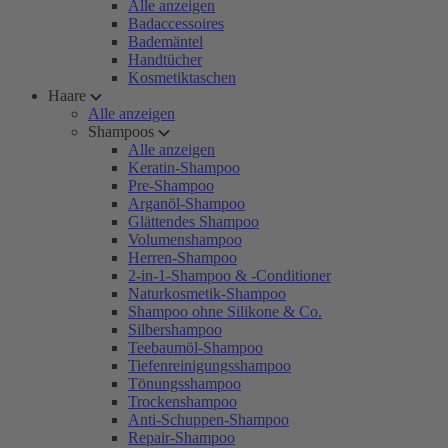
Alle anzeigen
Badaccessoires
Bademäntel
Handtücher
Kosmetiktaschen
Haare
Alle anzeigen
Shampoos
Alle anzeigen
Keratin-Shampoo
Pre-Shampoo
Arganöl-Shampoo
Glättendes Shampoo
Volumenshampoo
Herren-Shampoo
2-in-1-Shampoo & -Conditioner
Naturkosmetik-Shampoo
Shampoo ohne Silikone & Co.
Silbershampoo
Teebaumöl-Shampoo
Tiefenreinigungsshampoo
Tönungsshampoo
Trockenshampoo
Anti-Schuppen-Shampoo
Repair-Shampoo