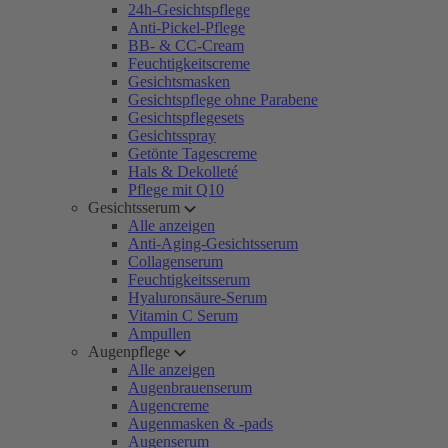
24h-Gesichtspflege
Anti-Pickel-Pflege
BB- & CC-Cream
Feuchtigkeitscreme
Gesichtsmasken
Gesichtspflege ohne Parabene
Gesichtspflegesets
Gesichtsspray
Getönte Tagescreme
Hals & Dekolleté
Pflege mit Q10
Gesichtsserum
Alle anzeigen
Anti-Aging-Gesichtsserum
Collagenserum
Feuchtigkeitsserum
Hyaluronsäure-Serum
Vitamin C Serum
Ampullen
Augenpflege
Alle anzeigen
Augenbrauenserum
Augencreme
Augenmasken & -pads
Augenserum