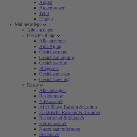
Augen
Augenbrauen
Teint
Lippen
Männerpflege
Alle anzeigen
Gesichtspflege
Alle anzeigen
Anti-Aging
Gesichtscreme
Gesichtsreinigung
Gesichtsserum
Pflegesets
Gesichtsmasken
Gesichtspeeling
Rasur
Alle anzeigen
Rasiercreme
Nassrasierer
After Shave Balsam & Lotion
Elektrische Rasierer & Trimmer
Rasierhobel & Zubehör
Herrenrasierer
Nasenhaarentfernung
Pre-Shave