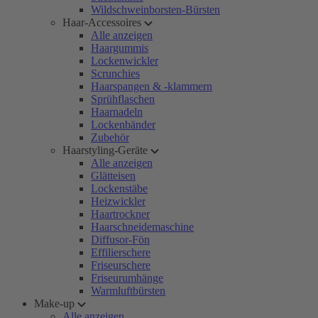
Wildschweinborsten-Bürsten
Haar-Accessoires
Alle anzeigen
Haargummis
Lockenwickler
Scrunchies
Haarspangen & -klammern
Sprühflaschen
Haarnadeln
Lockenbänder
Zubehör
Haarstyling-Geräte
Alle anzeigen
Glätteisen
Lockenstäbe
Heizwickler
Haartrockner
Haarschneidemaschine
Diffusor-Fön
Effilierschere
Friseurschere
Friseurumhänge
Warmluftbürsten
Make-up
Alle anzeigen