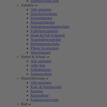
Sonnenschutz-Sets
Zubehör
Alle anzeigen
Duschschwämme
Körperbürsten
Massagebürsten
Selbstbräungshandschuhe
Fußpflegezubehör
Hand & Fuß-Schmuck
Nagelpflegezubehör
Peelinghandschuhe
Pflege Accessoires
Waschlappen
Sonne & Schutz
Alle anzeigen
After Sun
Selbstbräuner
Sonnenschutz
Haarentfernung
Alle anzeigen
Kalt- & Warmwachs
Rasierer
Rasurpflege
Enthaarungscreme
Bad