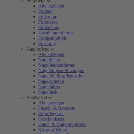
Fußpflege
Alle anzeigen
Fußbad
Fußcreme
Fußmaske
Fußpeeling
Hornhautentferner
Fußgesundheit
Fußspray
Nagelpflege
Alle anzeigen
Nagelfeilen
Nagelhautentferner
Nagelknipser & -zangen
Nagelöle & -pflegestifte
Nagelscheren
Nagelhärter
Nagellack
Beauty Set
Alle anzeigen
Dusch- & Badesets
Fußpflegesets
Geschenksets
Hand- & Nagelpflegesets
Körperpflegesets