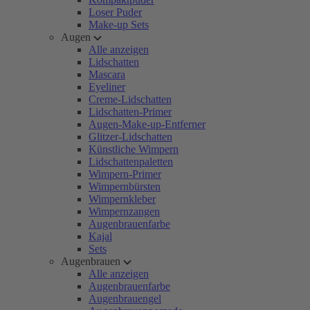
Loser Puder
Make-up Sets
Augen
Alle anzeigen
Lidschatten
Mascara
Eyeliner
Creme-Lidschatten
Lidschatten-Primer
Augen-Make-up-Entferner
Glitzer-Lidschatten
Künstliche Wimpern
Lidschattenpaletten
Wimpern-Primer
Wimpernbürsten
Wimpernkleber
Wimpernzangen
Augenbrauenfarbe
Kajal
Sets
Augenbrauen
Alle anzeigen
Augenbrauenfarbe
Augenbrauengel