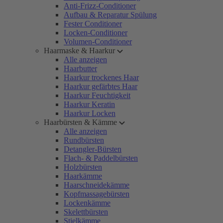
Anti-Frizz-Conditioner
Aufbau & Reparatur Spülung
Fester Conditioner
Locken-Conditioner
Volumen-Conditioner
Haarmaske & Haarkur
Alle anzeigen
Haarbutter
Haarkur trockenes Haar
Haarkur gefärbtes Haar
Haarkur Feuchtigkeit
Haarkur Keratin
Haarkur Locken
Haarbürsten & Kämme
Alle anzeigen
Rundbürsten
Detangler-Bürsten
Flach- & Paddelbürsten
Holzbürsten
Haarkämme
Haarschneidekämme
Kopfmassagebürsten
Lockenkämme
Skelettbürsten
Stielkämme