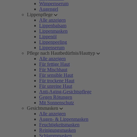
Wimpernserum
Augengel
Lippenpflege
Alle anzeigen
Lippenbalsam
Lippenmasken
Lippenöl
Lippenpeeling
Lippenserum
Pflege nach Hautbedürfnis/Hauttyp
Alle anzeigen
Für fettige Haut
Für Mischhaut
Für sensible Haut
Für trockene Haut
Für unreine Haut
Anti-Aging-Gesichtspflege
Gegen Rötungen
Mit Sonnenschutz
Gesichtsmasken
Alle anzeigen
Augen- & Lippenmasken
Feuchtigkeitsmasken
Reinigungsmasken
Schlammmasken