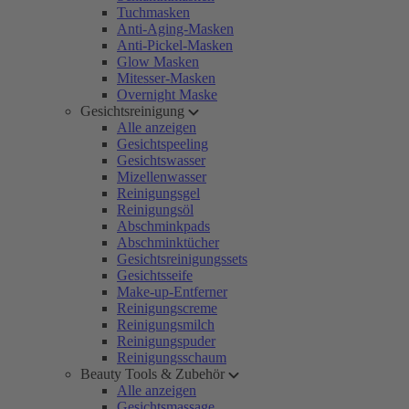
Tuchmasken
Anti-Aging-Masken
Anti-Pickel-Masken
Glow Masken
Mitesser-Masken
Overnight Maske
Gesichtsreinigung
Alle anzeigen
Gesichtspeeling
Gesichtswasser
Mizellenwasser
Reinigungsgel
Reinigungsöl
Abschminkpads
Abschminktücher
Gesichtsreinigungssets
Gesichtsseife
Make-up-Entferner
Reinigungscreme
Reinigungsmilch
Reinigungspuder
Reinigungsschaum
Beauty Tools & Zubehör
Alle anzeigen
Gesichtsmassage