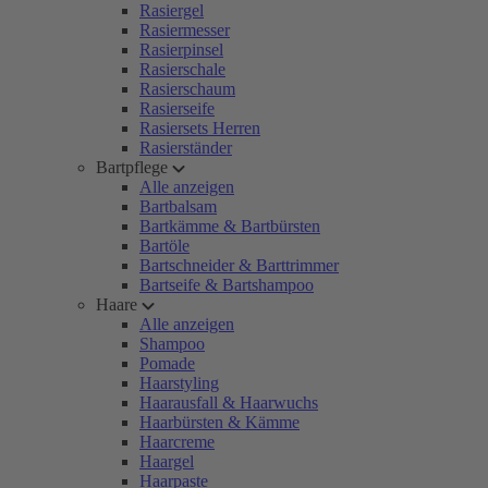
Rasiergel
Rasiermesser
Rasierpinsel
Rasierschale
Rasierschaum
Rasierseife
Rasiersets Herren
Rasierständer
Bartpflege
Alle anzeigen
Bartbalsam
Bartkämme & Bartbürsten
Bartöle
Bartschneider & Barttrimmer
Bartseife & Bartshampoo
Haare
Alle anzeigen
Shampoo
Pomade
Haarstyling
Haarausfall & Haarwuchs
Haarbürsten & Kämme
Haarcreme
Haargel
Haarpaste