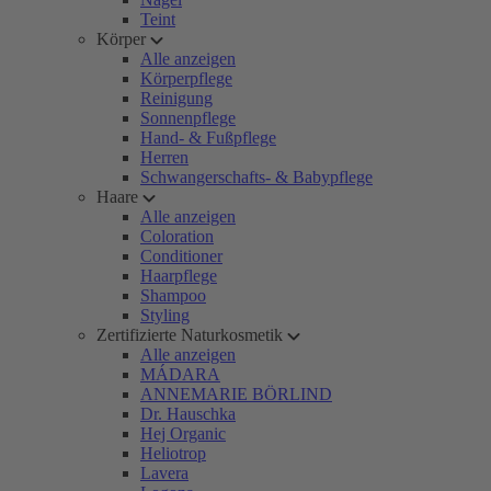
Teint
Körper
Alle anzeigen
Körperpflege
Reinigung
Sonnenpflege
Hand- & Fußpflege
Herren
Schwangerschafts- & Babypflege
Haare
Alle anzeigen
Coloration
Conditioner
Haarpflege
Shampoo
Styling
Zertifizierte Naturkosmetik
Alle anzeigen
MÁDARA
ANNEMARIE BÖRLIND
Dr. Hauschka
Hej Organic
Heliotrop
Lavera