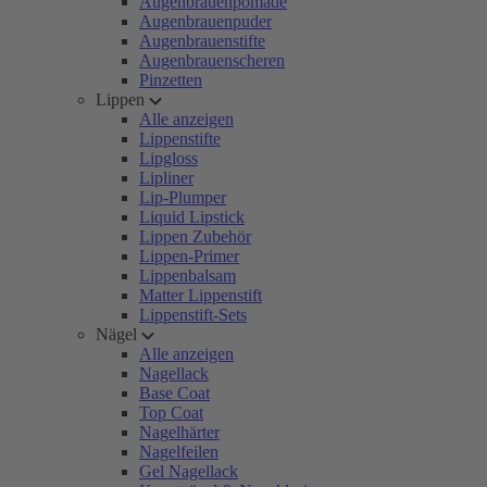
Augenbrauenpomade
Augenbrauenpuder
Augenbrauenstifte
Augenbrauenscheren
Pinzetten
Lippen
Alle anzeigen
Lippenstifte
Lipgloss
Lipliner
Lip-Plumper
Liquid Lipstick
Lippen Zubehör
Lippen-Primer
Lippenbalsam
Matter Lippenstift
Lippenstift-Sets
Nägel
Alle anzeigen
Nagellack
Base Coat
Top Coat
Nagelhärter
Nagelfeilen
Gel Nagellack