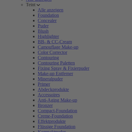
Teint
Alle anzeigen
Foundation
Concealer
Puder
Blush
Highlighter
BB- & CC-Cream
Camouflage Make-up
Color Corrector
Contouring
Contouring Paletten
Fixing Spray & Fixierpuder
Make-up Entferner
Mineralpuder
Primer
Abdeckprodukte
Accessoires
Anti-Aging Make-up
Bronzer
Compact-Foundation
Creme-Foundation
Effektprodukte
Flüssige Foundation
Kompaktpuder