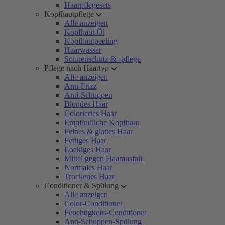
Haarpflegesets
Kopfhautpflege
Alle anzeigen
Kopfhaut-Öl
Kopfhautpeeling
Haarwasser
Sonnenschutz & -pflege
Pflege nach Haartyp
Alle anzeigen
Anti-Frizz
Anti-Schuppen
Blondes Haar
Coloriertes Haar
Empfindliche Kopfhaut
Feines & glattes Haar
Fettiges Haar
Lockiges Haar
Mittel gegen Haarausfall
Normales Haar
Trockenes Haar
Conditioner & Spülung
Alle anzeigen
Color-Conditioner
Feuchtigkeits-Conditioner
Anti-Schuppen-Spülung