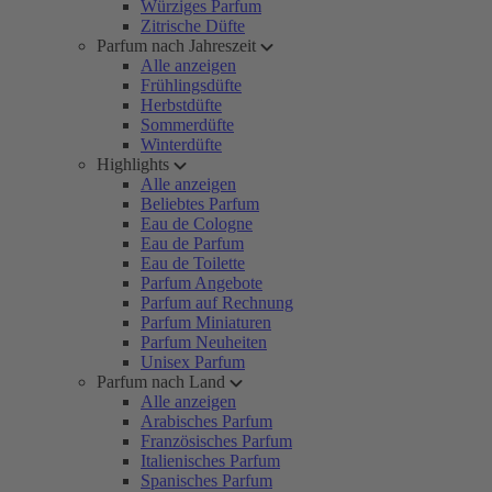
Würziges Parfum
Zitrische Düfte
Parfum nach Jahreszeit
Alle anzeigen
Frühlingsdüfte
Herbstdüfte
Sommerdüfte
Winterdüfte
Highlights
Alle anzeigen
Beliebtes Parfum
Eau de Cologne
Eau de Parfum
Eau de Toilette
Parfum Angebote
Parfum auf Rechnung
Parfum Miniaturen
Parfum Neuheiten
Unisex Parfum
Parfum nach Land
Alle anzeigen
Arabisches Parfum
Französisches Parfum
Italienisches Parfum
Spanisches Parfum