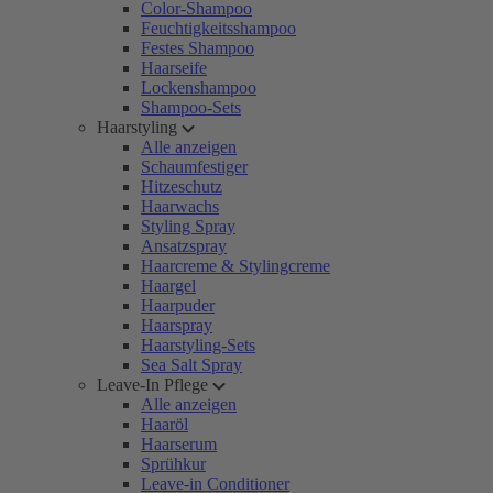
Color-Shampoo
Feuchtigkeitsshampoo
Festes Shampoo
Haarseife
Lockenshampoo
Shampoo-Sets
Haarstyling
Alle anzeigen
Schaumfestiger
Hitzeschutz
Haarwachs
Styling Spray
Ansatzspray
Haarcreme & Stylingcreme
Haargel
Haarpuder
Haarspray
Haarstyling-Sets
Sea Salt Spray
Leave-In Pflege
Alle anzeigen
Haaröl
Haarserum
Sprühkur
Leave-in Conditioner