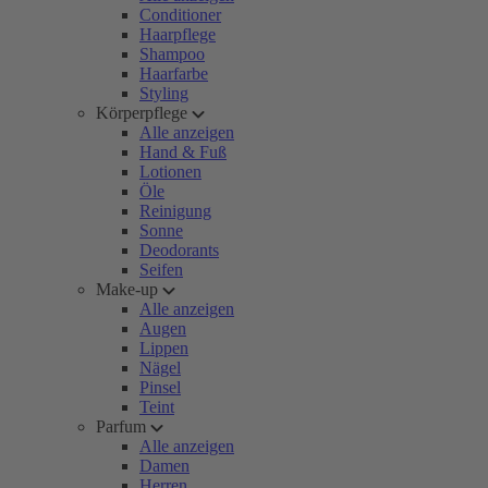
Conditioner
Haarpflege
Shampoo
Haarfarbe
Styling
Körperpflege
Alle anzeigen
Hand & Fuß
Lotionen
Öle
Reinigung
Sonne
Deodorants
Seifen
Make-up
Alle anzeigen
Augen
Lippen
Nägel
Pinsel
Teint
Parfum
Alle anzeigen
Damen
Herren