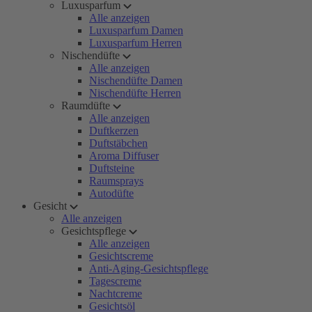
Luxusparfum
Alle anzeigen
Luxusparfum Damen
Luxusparfum Herren
Nischendüfte
Alle anzeigen
Nischendüfte Damen
Nischendüfte Herren
Raumdüfte
Alle anzeigen
Duftkerzen
Duftstäbchen
Aroma Diffuser
Duftsteine
Raumsprays
Autodüfte
Gesicht
Alle anzeigen
Gesichtspflege
Alle anzeigen
Gesichtscreme
Anti-Aging-Gesichtspflege
Tagescreme
Nachtcreme
Gesichtsöl