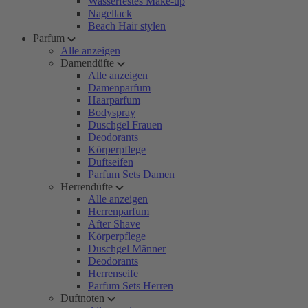
Wasserfestes Make-up
Nagellack
Beach Hair stylen
Parfum
Alle anzeigen
Damendüfte
Alle anzeigen
Damenparfum
Haarparfum
Bodyspray
Duschgel Frauen
Deodorants
Körperpflege
Duftseifen
Parfum Sets Damen
Herrendüfte
Alle anzeigen
Herrenparfum
After Shave
Körperpflege
Duschgel Männer
Deodorants
Herrenseife
Parfum Sets Herren
Duftnoten