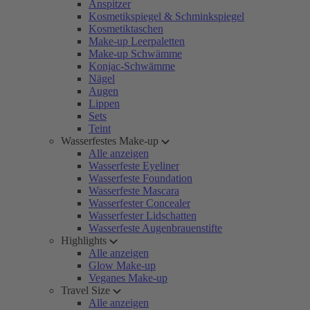
Anspitzer
Kosmetikspiegel & Schminkspiegel
Kosmetiktaschen
Make-up Leerpaletten
Make-up Schwämme
Konjac-Schwämme
Nägel
Augen
Lippen
Sets
Teint
Wasserfestes Make-up
Alle anzeigen
Wasserfeste Eyeliner
Wasserfeste Foundation
Wasserfeste Mascara
Wasserfester Concealer
Wasserfester Lidschatten
Wasserfeste Augenbrauenstifte
Highlights
Alle anzeigen
Glow Make-up
Veganes Make-up
Travel Size
Alle anzeigen