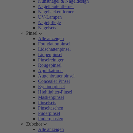
Kunstnägel & Nageldesign
Nagelhautentferner
Nagellackentferner
UV-Lampen
Nagelpflege
Nagelsets
Pinsel
Alle anzeigen
Foundationpinsel
Lidschattenpinsel
Lippenpinsel
Pinselreiniger
Rougepinsel
Applikatoren
Augenbrauenpinsel
Concealer-Pinsel
Eyelinerpinsel
Highlighter-Pinsel
Maskenpinsel
Pinselsets
Pinseltaschen
Puderpinsel
Puderquasten
Zubehör
Alle anzeigen