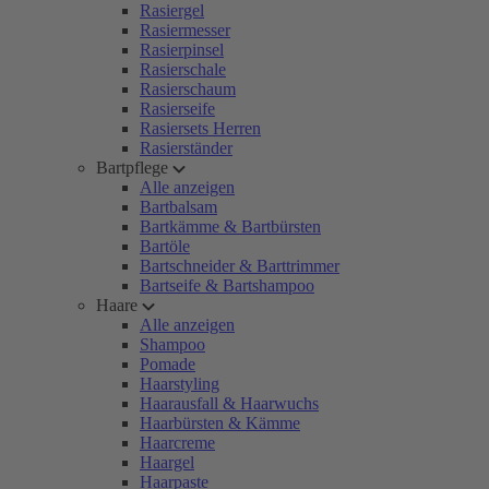
Rasiergel
Rasiermesser
Rasierpinsel
Rasierschale
Rasierschaum
Rasierseife
Rasiersets Herren
Rasierständer
Bartpflege
Alle anzeigen
Bartbalsam
Bartkämme & Bartbürsten
Bartöle
Bartschneider & Barttrimmer
Bartseife & Bartshampoo
Haare
Alle anzeigen
Shampoo
Pomade
Haarstyling
Haarausfall & Haarwuchs
Haarbürsten & Kämme
Haarcreme
Haargel
Haarpaste