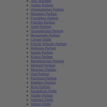
Alle anzeigen
Amber Parfum
Orientalisches Parfum
Blumiges Parfum
Fruchtiges Parfum
Frisches Parfum
Apfel Parfum
Aromatisches Parfum
Bergamotte Parfum
Chypre Düfte
Frische Wäsche Parfum
Holziges Parfum
Jasmin Parfum
Kokos Parfum
Maiglöckchen Parfum
Molekül Parfum
Moschus Parfum
Oud Parfum
Patchouli Parfum
Pudriges Parfum
Rose Parfum
Sandelholz Düfte
Vanille Parfum
Veilchen Düfte
Vetiver Düfte