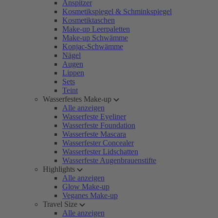
Anspitzer
Kosmetikspiegel & Schminkspiegel
Kosmetiktaschen
Make-up Leerpaletten
Make-up Schwämme
Konjac-Schwämme
Nägel
Augen
Lippen
Sets
Teint
Wasserfestes Make-up
Alle anzeigen
Wasserfeste Eyeliner
Wasserfeste Foundation
Wasserfeste Mascara
Wasserfester Concealer
Wasserfester Lidschatten
Wasserfeste Augenbrauenstifte
Highlights
Alle anzeigen
Glow Make-up
Veganes Make-up
Travel Size
Alle anzeigen