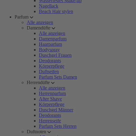
Wasserfestes Make-up
Nagellack
Beach Hair stylen
Parfum
Alle anzeigen
Damendüfte
Alle anzeigen
Damenparfum
Haarparfum
Bodyspray
Duschgel Frauen
Deodorants
Körperpflege
Duftseifen
Parfum Sets Damen
Herrendüfte
Alle anzeigen
Herrenparfum
After Shave
Körperpflege
Duschgel Männer
Deodorants
Herrenseife
Parfum Sets Herren
Duftnoten