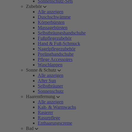
Sonnenschutz-Sets
Zubehör
Alle anzeigen
Duschschwämme
Körperbürsten
Massagebürsten
Selbstbräungshandschuhe
Fußpflegezubehör
Hand & Fuß-Schmuck
Nagelpflegezubehör
Peelinghandschuhe
Pflege Accessoires
Waschlappen
Sonne & Schutz
Alle anzeigen
After Sun
Selbstbräuner
Sonnenschutz
Haarentfernung
Alle anzeigen
Kalt- & Warmwachs
Rasierer
Rasurpflege
Enthaarungscreme
Bad