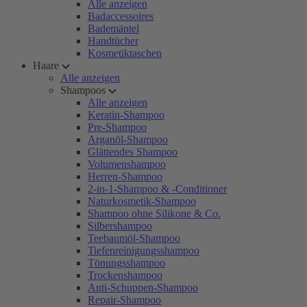
Alle anzeigen
Badaccessoires
Bademäntel
Handtücher
Kosmetiktaschen
Haare
Alle anzeigen
Shampoos
Alle anzeigen
Keratin-Shampoo
Pre-Shampoo
Arganöl-Shampoo
Glättendes Shampoo
Volumenshampoo
Herren-Shampoo
2-in-1-Shampoo & -Conditioner
Naturkosmetik-Shampoo
Shampoo ohne Silikone & Co.
Silbershampoo
Teebaumöl-Shampoo
Tiefenreinigungsshampoo
Tönungsshampoo
Trockenshampoo
Anti-Schuppen-Shampoo
Repair-Shampoo