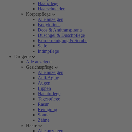
Haarpflege
Haarschneider
Körperpflege
Alle anzeigen
Bodylotions
Deos & Antitranspirants
Duschgel & Duschpflege
Körperreinigung & Scrubs
Seife
Intimpflege
Drogerie
Alle anzeigen
Gesichtspflege
Alle anzeigen
Anti-Aging
Augen
Lippen
Nachtpflege
Tagespflege
Rasur
Reinigung
Sonne
Zähne
Haare
Alle anzeigen