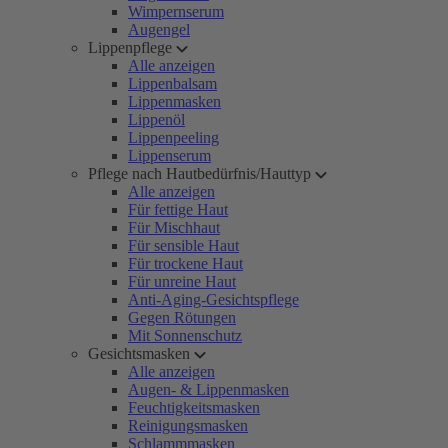
Wimpernserum
Augengel
Lippenpflege
Alle anzeigen
Lippenbalsam
Lippenmasken
Lippenöl
Lippenpeeling
Lippenserum
Pflege nach Hautbedürfnis/Hauttyp
Alle anzeigen
Für fettige Haut
Für Mischhaut
Für sensible Haut
Für trockene Haut
Für unreine Haut
Anti-Aging-Gesichtspflege
Gegen Rötungen
Mit Sonnenschutz
Gesichtsmasken
Alle anzeigen
Augen- & Lippenmasken
Feuchtigkeitsmasken
Reinigungsmasken
Schlammmasken