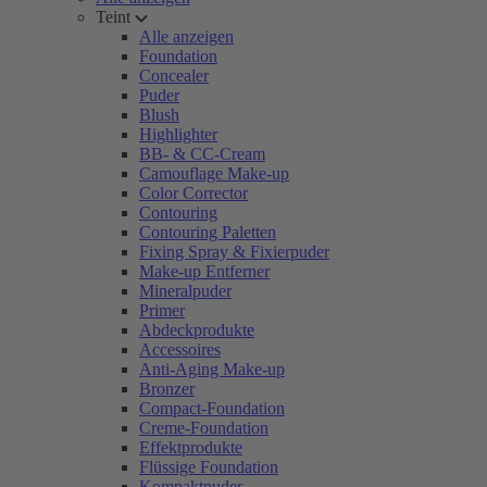
Teint
Alle anzeigen
Foundation
Concealer
Puder
Blush
Highlighter
BB- & CC-Cream
Camouflage Make-up
Color Corrector
Contouring
Contouring Paletten
Fixing Spray & Fixierpuder
Make-up Entferner
Mineralpuder
Primer
Abdeckprodukte
Accessoires
Anti-Aging Make-up
Bronzer
Compact-Foundation
Creme-Foundation
Effektprodukte
Flüssige Foundation
Kompaktpuder