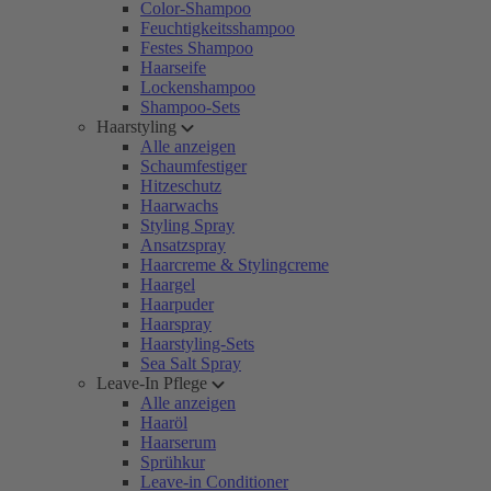
Color-Shampoo
Feuchtigkeitsshampoo
Festes Shampoo
Haarseife
Lockenshampoo
Shampoo-Sets
Haarstyling
Alle anzeigen
Schaumfestiger
Hitzeschutz
Haarwachs
Styling Spray
Ansatzspray
Haarcreme & Stylingcreme
Haargel
Haarpuder
Haarspray
Haarstyling-Sets
Sea Salt Spray
Leave-In Pflege
Alle anzeigen
Haaröl
Haarserum
Sprühkur
Leave-in Conditioner