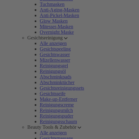
Tuchmasken
Anti-Aging-Masken
Anti-Pickel-Masken
Glow Masken
Mitesser-Masken
Overnight Maske
Gesichtsreinigung
Alle anzeigen
Gesichtspeeling
Gesichtswasser
Mizellenwasser
Reinigungsgel
Reinigungsöl
Abschminkpads
Abschminktücher
Gesichtsreinigungssets
Gesichtsseife
Make-up-Entferner
Reinigungscreme
Reinigungsmilch
Reinigungspuder
Reinigungsschaum
Beauty Tools & Zubehör
Alle anzeigen
Gesichtsmassage