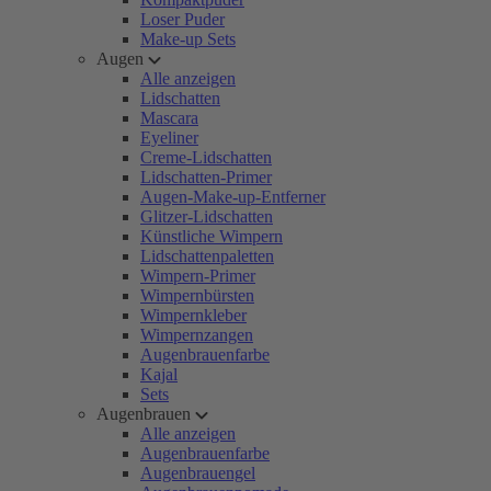
Loser Puder
Make-up Sets
Augen
Alle anzeigen
Lidschatten
Mascara
Eyeliner
Creme-Lidschatten
Lidschatten-Primer
Augen-Make-up-Entferner
Glitzer-Lidschatten
Künstliche Wimpern
Lidschattenpaletten
Wimpern-Primer
Wimpernbürsten
Wimpernkleber
Wimpernzangen
Augenbrauenfarbe
Kajal
Sets
Augenbrauen
Alle anzeigen
Augenbrauenfarbe
Augenbrauengel