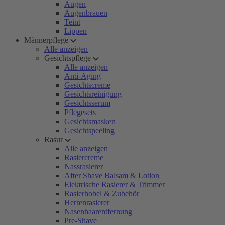
Augen
Augenbrauen
Teint
Lippen
Männerpflege
Alle anzeigen
Gesichtspflege
Alle anzeigen
Anti-Aging
Gesichtscreme
Gesichtsreinigung
Gesichtsserum
Pflegesets
Gesichtsmasken
Gesichtspeeling
Rasur
Alle anzeigen
Rasiercreme
Nassrasierer
After Shave Balsam & Lotion
Elektrische Rasierer & Trimmer
Rasierhobel & Zubehör
Herrenrasierer
Nasenhaarentfernung
Pre-Shave