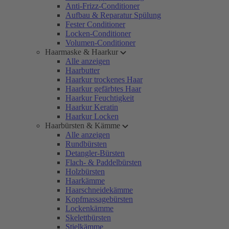
Anti-Frizz-Conditioner
Aufbau & Reparatur Spülung
Fester Conditioner
Locken-Conditioner
Volumen-Conditioner
Haarmaske & Haarkur
Alle anzeigen
Haarbutter
Haarkur trockenes Haar
Haarkur gefärbtes Haar
Haarkur Feuchtigkeit
Haarkur Keratin
Haarkur Locken
Haarbürsten & Kämme
Alle anzeigen
Rundbürsten
Detangler-Bürsten
Flach- & Paddelbürsten
Holzbürsten
Haarkämme
Haarschneidekämme
Kopfmassagebürsten
Lockenkämme
Skelettbürsten
Stielkämme