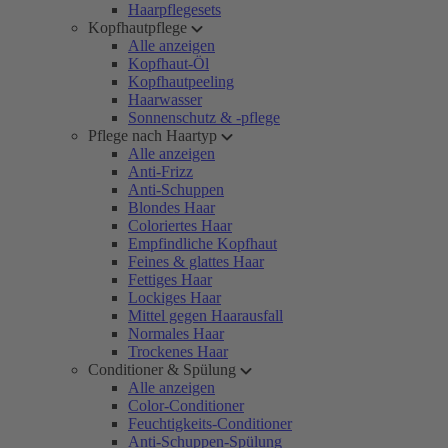
Haarpflegesets
Kopfhautpflege
Alle anzeigen
Kopfhaut-Öl
Kopfhautpeeling
Haarwasser
Sonnenschutz & -pflege
Pflege nach Haartyp
Alle anzeigen
Anti-Frizz
Anti-Schuppen
Blondes Haar
Coloriertes Haar
Empfindliche Kopfhaut
Feines & glattes Haar
Fettiges Haar
Lockiges Haar
Mittel gegen Haarausfall
Normales Haar
Trockenes Haar
Conditioner & Spülung
Alle anzeigen
Color-Conditioner
Feuchtigkeits-Conditioner
Anti-Schuppen-Spülung