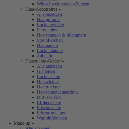
Wildschweinborsten-Bürsten
Haar-Accessoires
Alle anzeigen
Haargummis
Lockenwickler
Scrunchies
Haarspangen & -klammern
Sprühflaschen
Haarnadeln
Lockenbänder
Zubehör
Haarstyling-Geräte
Alle anzeigen
Glätteisen
Lockenstäbe
Heizwickler
Haartrockner
Haarschneidemaschine
Diffusor-Fön
Effilierschere
Friseurschere
Friseurumhänge
Warmluftbürsten
Make-up
Alle anzeigen