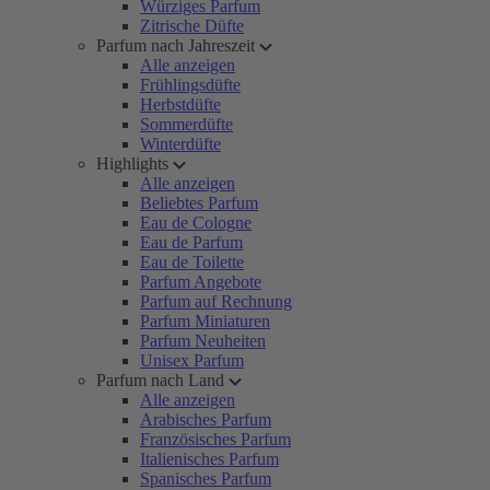
Würziges Parfum
Zitrische Düfte
Parfum nach Jahreszeit
Alle anzeigen
Frühlingsdüfte
Herbstdüfte
Sommerdüfte
Winterdüfte
Highlights
Alle anzeigen
Beliebtes Parfum
Eau de Cologne
Eau de Parfum
Eau de Toilette
Parfum Angebote
Parfum auf Rechnung
Parfum Miniaturen
Parfum Neuheiten
Unisex Parfum
Parfum nach Land
Alle anzeigen
Arabisches Parfum
Französisches Parfum
Italienisches Parfum
Spanisches Parfum