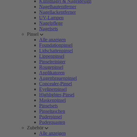
Kunstnägel & Nageldesign
Nagelhautentferner
Nagellackentferner
UV-Lampen
Nagelpflege
Nagelsets
Pinsel
Alle anzeigen
Foundationpinsel
Lidschattenpinsel
Lippenpinsel
Pinselreiniger
Rougepinsel
Applikatoren
Augenbrauenpinsel
Concealer-Pinsel
Eyelinerpinsel
Highlighter-Pinsel
Maskenpinsel
Pinselsets
Pinseltaschen
Puderpinsel
Puderquasten
Zubehör
Alle anzeigen