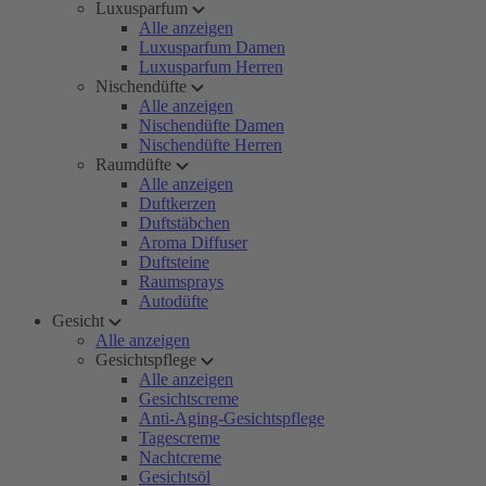
Luxusparfum
Alle anzeigen
Luxusparfum Damen
Luxusparfum Herren
Nischendüfte
Alle anzeigen
Nischendüfte Damen
Nischendüfte Herren
Raumdüfte
Alle anzeigen
Duftkerzen
Duftstäbchen
Aroma Diffuser
Duftsteine
Raumsprays
Autodüfte
Gesicht
Alle anzeigen
Gesichtspflege
Alle anzeigen
Gesichtscreme
Anti-Aging-Gesichtspflege
Tagescreme
Nachtcreme
Gesichtsöl