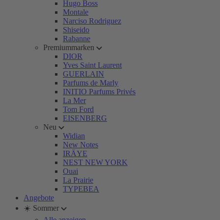
Hugo Boss
Montale
Narciso Rodriguez
Shiseido
Rabanne
Premiummarken
DIOR
Yves Saint Laurent
GUERLAIN
Parfums de Marly
INITIO Parfums Privés
La Mer
Tom Ford
EISENBERG
Neu
Widian
New Notes
IRÄYE
NEST NEW YORK
Ouai
La Prairie
TYPEBEA
Angebote
☀️ Sommer
Alle anzeigen