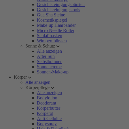
Gesichtsreinigungsbürsten
Gesichtsreinigungstools
Gua Sha Steine
Kosmetikspiegel
Make-up Haarbänder
Micro Needle Roller
Schlafmasken
Wimpernbürsten
Sonne & Schutz
Alle anzeigen
After Sun
Selbstbräuner
Sonnencreme
Sonnen-Make-up
Körper
Alle anzeigen
Körperpflege
Alle anzeigen
Bodylotion
Deodorant
Körperbutter
Körperöl
Anti-Cellulite
Bodyspray
Hals & Dekolleté