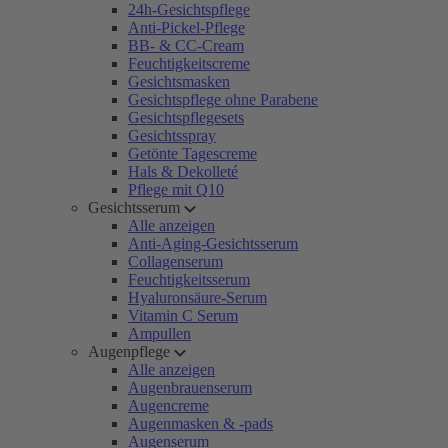
24h-Gesichtspflege
Anti-Pickel-Pflege
BB- & CC-Cream
Feuchtigkeitscreme
Gesichtsmasken
Gesichtspflege ohne Parabene
Gesichtspflegesets
Gesichtsspray
Getönte Tagescreme
Hals & Dekolleté
Pflege mit Q10
Gesichtsserum
Alle anzeigen
Anti-Aging-Gesichtsserum
Collagenserum
Feuchtigkeitsserum
Hyaluronsäure-Serum
Vitamin C Serum
Ampullen
Augenpflege
Alle anzeigen
Augenbrauenserum
Augencreme
Augenmasken & -pads
Augenserum