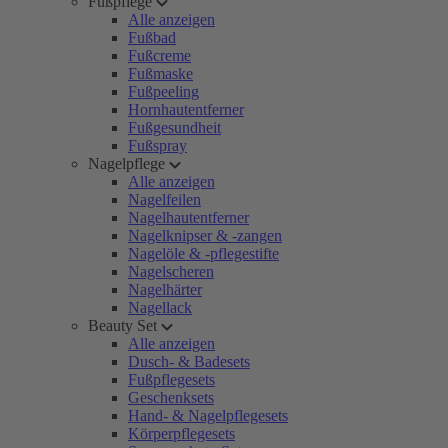
Fußpflege
Alle anzeigen
Fußbad
Fußcreme
Fußmaske
Fußpeeling
Hornhautentferner
Fußgesundheit
Fußspray
Nagelpflege
Alle anzeigen
Nagelfeilen
Nagelhautentferner
Nagelknipser & -zangen
Nagelöle & -pflegestifte
Nagelscheren
Nagelhärter
Nagellack
Beauty Set
Alle anzeigen
Dusch- & Badesets
Fußpflegesets
Geschenksets
Hand- & Nagelpflegesets
Körperpflegesets