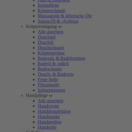
Intimpflege
Körperschaum
Massageöle & ätherische Öle
Sauna-Öl & -Aufguss
Körperreinigung
Alle anzeigen
Duschgel
Duschöl
Duschschaum
Körperpeeling
Badesalz & Badebomben
Badeöl & -milch
Badeschaum
Dusch- & Badesets
Feste Seife
Flüssigseife
Intimreinigung
Handpflege
Alle anzeigen
Handcreme
Handdesinfektion
Handmaske
Handpeeling
Handseife