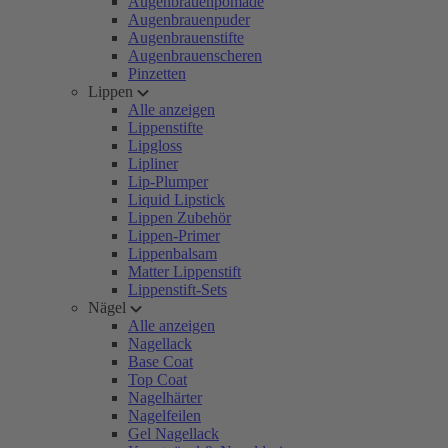
Augenbrauenpomade
Augenbrauenpuder
Augenbrauenstifte
Augenbrauenscheren
Pinzetten
Lippen
Alle anzeigen
Lippenstifte
Lipgloss
Lipliner
Lip-Plumper
Liquid Lipstick
Lippen Zubehör
Lippen-Primer
Lippenbalsam
Matter Lippenstift
Lippenstift-Sets
Nägel
Alle anzeigen
Nagellack
Base Coat
Top Coat
Nagelhärter
Nagelfeilen
Gel Nagellack