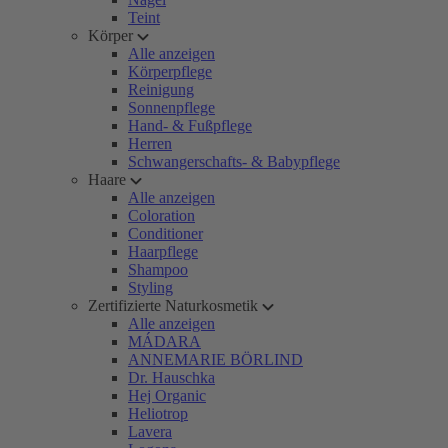
Teint
Körper
Alle anzeigen
Körperpflege
Reinigung
Sonnenpflege
Hand- & Fußpflege
Herren
Schwangerschafts- & Babypflege
Haare
Alle anzeigen
Coloration
Conditioner
Haarpflege
Shampoo
Styling
Zertifizierte Naturkosmetik
Alle anzeigen
MÁDARA
ANNEMARIE BÖRLIND
Dr. Hauschka
Hej Organic
Heliotrop
Lavera