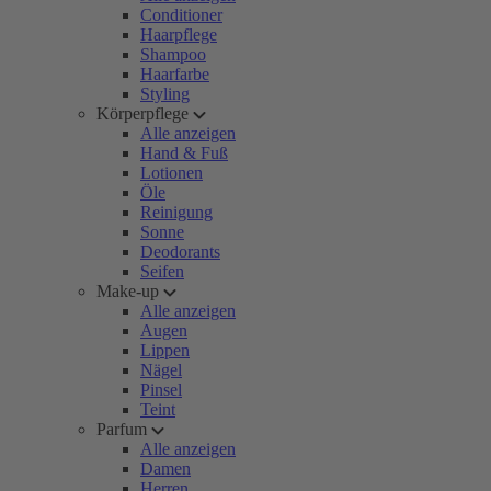
Conditioner
Haarpflege
Shampoo
Haarfarbe
Styling
Körperpflege
Alle anzeigen
Hand & Fuß
Lotionen
Öle
Reinigung
Sonne
Deodorants
Seifen
Make-up
Alle anzeigen
Augen
Lippen
Nägel
Pinsel
Teint
Parfum
Alle anzeigen
Damen
Herren