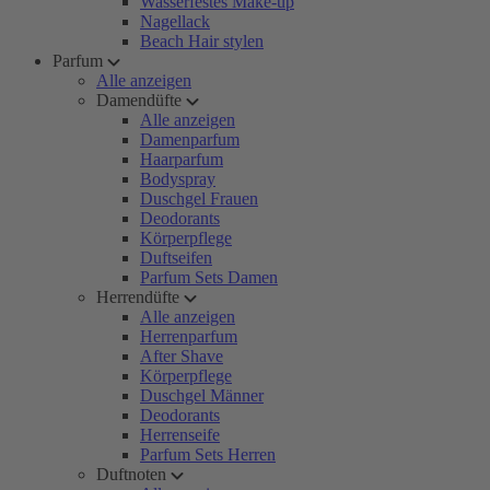
Wasserfestes Make-up
Nagellack
Beach Hair stylen
Parfum
Alle anzeigen
Damendüfte
Alle anzeigen
Damenparfum
Haarparfum
Bodyspray
Duschgel Frauen
Deodorants
Körperpflege
Duftseifen
Parfum Sets Damen
Herrendüfte
Alle anzeigen
Herrenparfum
After Shave
Körperpflege
Duschgel Männer
Deodorants
Herrenseife
Parfum Sets Herren
Duftnoten