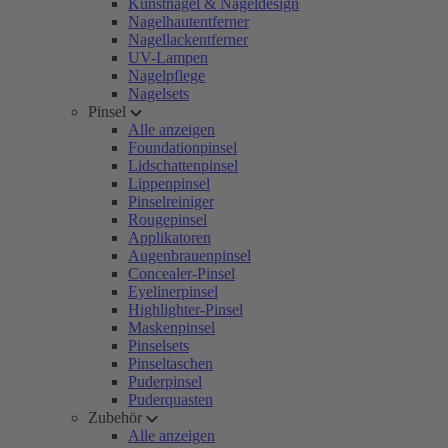
Kunstnägel & Nageldesign
Nagelhautentferner
Nagellackentferner
UV-Lampen
Nagelpflege
Nagelsets
Pinsel
Alle anzeigen
Foundationpinsel
Lidschattenpinsel
Lippenpinsel
Pinselreiniger
Rougepinsel
Applikatoren
Augenbrauenpinsel
Concealer-Pinsel
Eyelinerpinsel
Highlighter-Pinsel
Maskenpinsel
Pinselsets
Pinseltaschen
Puderpinsel
Puderquasten
Zubehör
Alle anzeigen