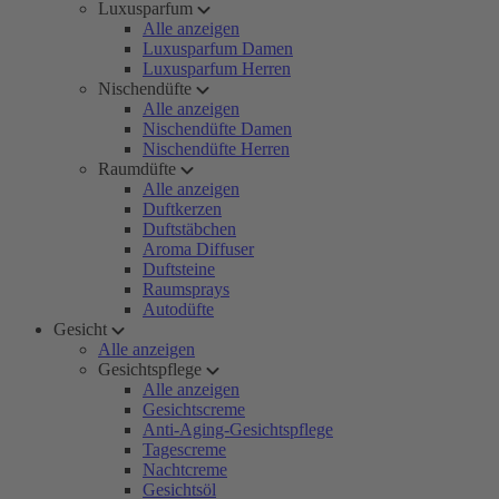
Luxusparfum
Alle anzeigen
Luxusparfum Damen
Luxusparfum Herren
Nischendüfte
Alle anzeigen
Nischendüfte Damen
Nischendüfte Herren
Raumdüfte
Alle anzeigen
Duftkerzen
Duftstäbchen
Aroma Diffuser
Duftsteine
Raumsprays
Autodüfte
Gesicht
Alle anzeigen
Gesichtspflege
Alle anzeigen
Gesichtscreme
Anti-Aging-Gesichtspflege
Tagescreme
Nachtcreme
Gesichtsöl