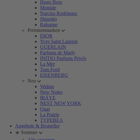
Hugo Boss
Montale
Narciso Rodriguez
Shiseido
Rabanne
Premiummarken
DIOR
Yves Saint Laurent
GUERLAIN
Parfums de Marly
INITIO Parfums Privés
La Mer
Tom Ford
EISENBERG
Neu
Widian
New Notes
IRÄYE
NEST NEW YORK
Ouai
La Prairie
TYPEBEA
Angebote & Bestseller
☀️ Sommer
Alle anzeigen