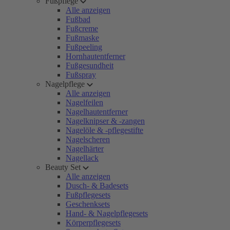
Fußpflege
Alle anzeigen
Fußbad
Fußcreme
Fußmaske
Fußpeeling
Hornhautentferner
Fußgesundheit
Fußspray
Nagelpflege
Alle anzeigen
Nagelfeilen
Nagelhautentferner
Nagelknipser & -zangen
Nagelöle & -pflegestifte
Nagelscheren
Nagelhärter
Nagellack
Beauty Set
Alle anzeigen
Dusch- & Badesets
Fußpflegesets
Geschenksets
Hand- & Nagelpflegesets
Körperpflegesets