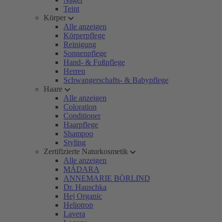
Teint
Körper
Alle anzeigen
Körperpflege
Reinigung
Sonnenpflege
Hand- & Fußpflege
Herren
Schwangerschafts- & Babypflege
Haare
Alle anzeigen
Coloration
Conditioner
Haarpflege
Shampoo
Styling
Zertifizierte Naturkosmetik
Alle anzeigen
MÁDARA
ANNEMARIE BÖRLIND
Dr. Hauschka
Hej Organic
Heliotrop
Lavera