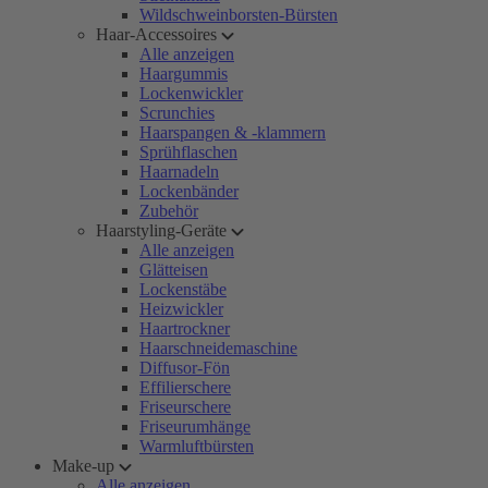
Wildschweinborsten-Bürsten
Haar-Accessoires
Alle anzeigen
Haargummis
Lockenwickler
Scrunchies
Haarspangen & -klammern
Sprühflaschen
Haarnadeln
Lockenbänder
Zubehör
Haarstyling-Geräte
Alle anzeigen
Glätteisen
Lockenstäbe
Heizwickler
Haartrockner
Haarschneidemaschine
Diffusor-Fön
Effilierschere
Friseurschere
Friseurumhänge
Warmluftbürsten
Make-up
Alle anzeigen