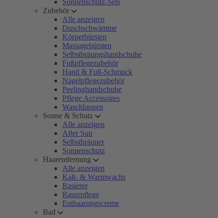
Sonnenschutz-Sets
Zubehör
Alle anzeigen
Duschschwämme
Körperbürsten
Massagebürsten
Selbstbräungshandschuhe
Fußpflegezubehör
Hand & Fuß-Schmuck
Nagelpflegezubehör
Peelinghandschuhe
Pflege Accessoires
Waschlappen
Sonne & Schutz
Alle anzeigen
After Sun
Selbstbräuner
Sonnenschutz
Haarentfernung
Alle anzeigen
Kalt- & Warmwachs
Rasierer
Rasurpflege
Enthaarungscreme
Bad