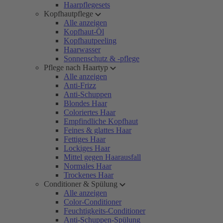
Haarpflegesets
Kopfhautpflege
Alle anzeigen
Kopfhaut-Öl
Kopfhautpeeling
Haarwasser
Sonnenschutz & -pflege
Pflege nach Haartyp
Alle anzeigen
Anti-Frizz
Anti-Schuppen
Blondes Haar
Coloriertes Haar
Empfindliche Kopfhaut
Feines & glattes Haar
Fettiges Haar
Lockiges Haar
Mittel gegen Haarausfall
Normales Haar
Trockenes Haar
Conditioner & Spülung
Alle anzeigen
Color-Conditioner
Feuchtigkeits-Conditioner
Anti-Schuppen-Spülung