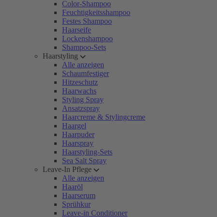
Color-Shampoo
Feuchtigkeitsshampoo
Festes Shampoo
Haarseife
Lockenshampoo
Shampoo-Sets
Haarstyling
Alle anzeigen
Schaumfestiger
Hitzeschutz
Haarwachs
Styling Spray
Ansatzspray
Haarcreme & Stylingcreme
Haargel
Haarpuder
Haarspray
Haarstyling-Sets
Sea Salt Spray
Leave-In Pflege
Alle anzeigen
Haaröl
Haarserum
Sprühkur
Leave-in Conditioner