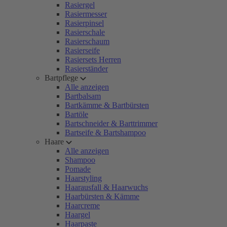
Rasiergel
Rasiermesser
Rasierpinsel
Rasierschale
Rasierschaum
Rasierseife
Rasiersets Herren
Rasierständer
Bartpflege
Alle anzeigen
Bartbalsam
Bartkämme & Bartbürsten
Bartöle
Bartschneider & Barttrimmer
Bartseife & Bartshampoo
Haare
Alle anzeigen
Shampoo
Pomade
Haarstyling
Haarausfall & Haarwuchs
Haarbürsten & Kämme
Haarcreme
Haargel
Haarpaste