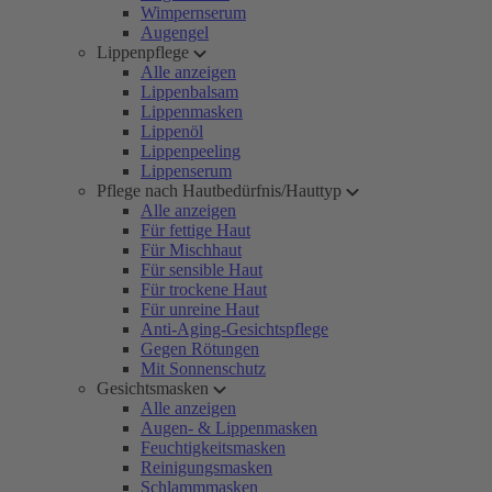
Wimpernserum
Augengel
Lippenpflege
Alle anzeigen
Lippenbalsam
Lippenmasken
Lippenöl
Lippenpeeling
Lippenserum
Pflege nach Hautbedürfnis/Hauttyp
Alle anzeigen
Für fettige Haut
Für Mischhaut
Für sensible Haut
Für trockene Haut
Für unreine Haut
Anti-Aging-Gesichtspflege
Gegen Rötungen
Mit Sonnenschutz
Gesichtsmasken
Alle anzeigen
Augen- & Lippenmasken
Feuchtigkeitsmasken
Reinigungsmasken
Schlammmasken