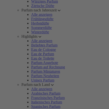
Würziges Parfum
Zitrische Düfte
Parfum nach Jahreszeit
Alle anzeigen
Frühlingsdüfte
Herbstdüfte
Sommerdüfte
Winterdüfte
Highlights
Alle anzeigen
Beliebtes Parfum
Eau de Cologne
Eau de Parfum
Eau de Toilette
Parfum Angebote
Parfum auf Rechnung
Parfum Miniaturen
Parfum Neuheiten
Unisex Parfum
Parfum nach Land
Alle anzeigen
Arabisches Parfum
Französisches Parfum
Italienisches Parfum
Spanisches Parfum