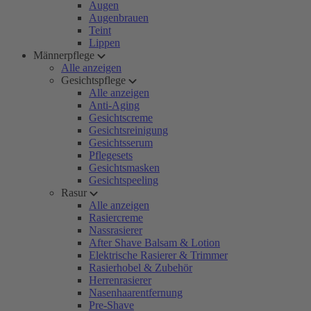
Augen
Augenbrauen
Teint
Lippen
Männerpflege
Alle anzeigen
Gesichtspflege
Alle anzeigen
Anti-Aging
Gesichtscreme
Gesichtsreinigung
Gesichtsserum
Pflegesets
Gesichtsmasken
Gesichtspeeling
Rasur
Alle anzeigen
Rasiercreme
Nassrasierer
After Shave Balsam & Lotion
Elektrische Rasierer & Trimmer
Rasierhobel & Zubehör
Herrenrasierer
Nasenhaarentfernung
Pre-Shave