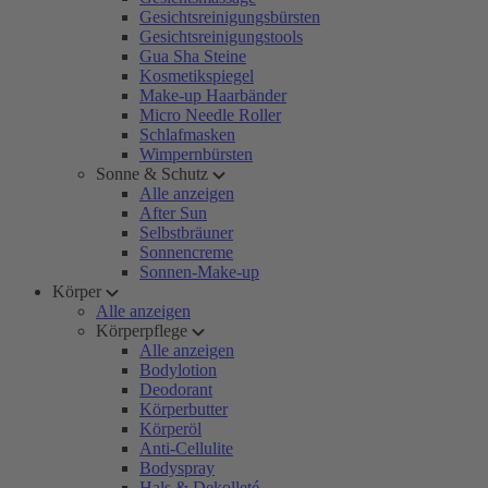
Gesichtsreinigungsbürsten
Gesichtsreinigungstools
Gua Sha Steine
Kosmetikspiegel
Make-up Haarbänder
Micro Needle Roller
Schlafmasken
Wimpernbürsten
Sonne & Schutz
Alle anzeigen
After Sun
Selbstbräuner
Sonnencreme
Sonnen-Make-up
Körper
Alle anzeigen
Körperpflege
Alle anzeigen
Bodylotion
Deodorant
Körperbutter
Körperöl
Anti-Cellulite
Bodyspray
Hals & Dekolleté