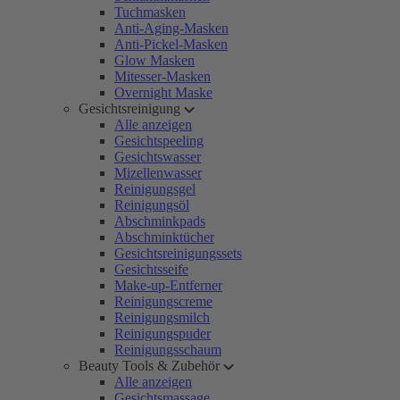
Tuchmasken
Anti-Aging-Masken
Anti-Pickel-Masken
Glow Masken
Mitesser-Masken
Overnight Maske
Gesichtsreinigung
Alle anzeigen
Gesichtspeeling
Gesichtswasser
Mizellenwasser
Reinigungsgel
Reinigungsöl
Abschminkpads
Abschminktücher
Gesichtsreinigungssets
Gesichtsseife
Make-up-Entferner
Reinigungscreme
Reinigungsmilch
Reinigungspuder
Reinigungsschaum
Beauty Tools & Zubehör
Alle anzeigen
Gesichtsmassage