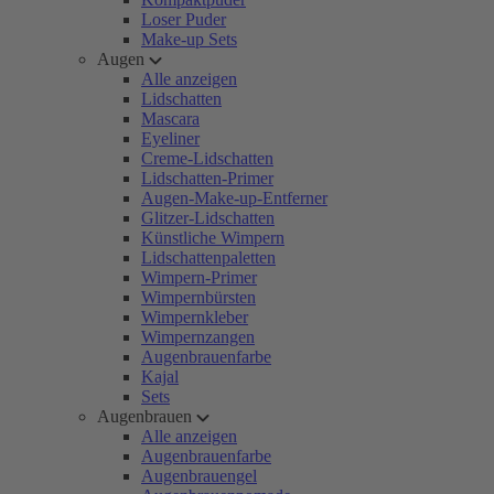
Loser Puder
Make-up Sets
Augen
Alle anzeigen
Lidschatten
Mascara
Eyeliner
Creme-Lidschatten
Lidschatten-Primer
Augen-Make-up-Entferner
Glitzer-Lidschatten
Künstliche Wimpern
Lidschattenpaletten
Wimpern-Primer
Wimpernbürsten
Wimpernkleber
Wimpernzangen
Augenbrauenfarbe
Kajal
Sets
Augenbrauen
Alle anzeigen
Augenbrauenfarbe
Augenbrauengel