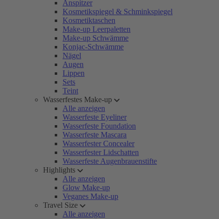
Anspitzer
Kosmetikspiegel & Schminkspiegel
Kosmetiktaschen
Make-up Leerpaletten
Make-up Schwämme
Konjac-Schwämme
Nägel
Augen
Lippen
Sets
Teint
Wasserfestes Make-up
Alle anzeigen
Wasserfeste Eyeliner
Wasserfeste Foundation
Wasserfeste Mascara
Wasserfester Concealer
Wasserfester Lidschatten
Wasserfeste Augenbrauenstifte
Highlights
Alle anzeigen
Glow Make-up
Veganes Make-up
Travel Size
Alle anzeigen