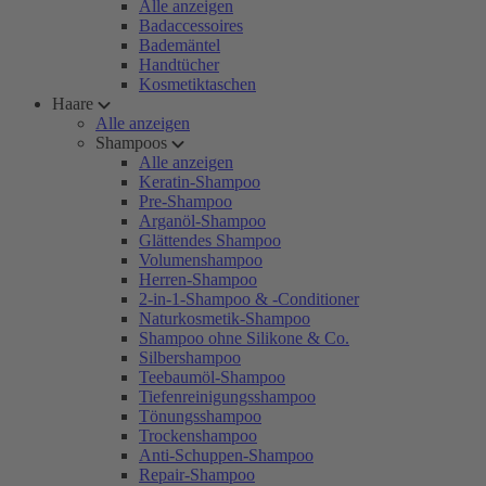
Alle anzeigen
Badaccessoires
Bademäntel
Handtücher
Kosmetiktaschen
Haare
Alle anzeigen
Shampoos
Alle anzeigen
Keratin-Shampoo
Pre-Shampoo
Arganöl-Shampoo
Glättendes Shampoo
Volumenshampoo
Herren-Shampoo
2-in-1-Shampoo & -Conditioner
Naturkosmetik-Shampoo
Shampoo ohne Silikone & Co.
Silbershampoo
Teebaumöl-Shampoo
Tiefenreinigungsshampoo
Tönungsshampoo
Trockenshampoo
Anti-Schuppen-Shampoo
Repair-Shampoo