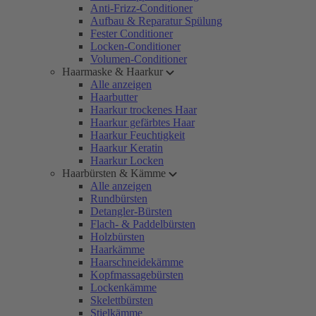
Anti-Frizz-Conditioner
Aufbau & Reparatur Spülung
Fester Conditioner
Locken-Conditioner
Volumen-Conditioner
Haarmaske & Haarkur
Alle anzeigen
Haarbutter
Haarkur trockenes Haar
Haarkur gefärbtes Haar
Haarkur Feuchtigkeit
Haarkur Keratin
Haarkur Locken
Haarbürsten & Kämme
Alle anzeigen
Rundbürsten
Detangler-Bürsten
Flach- & Paddelbürsten
Holzbürsten
Haarkämme
Haarschneidekämme
Kopfmassagebürsten
Lockenkämme
Skelettbürsten
Stielkämme