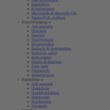
Intimpflege
Körperschaum
Massageöle & ätherische Öle
Sauna-Öl & -Aufguss
Körperreinigung
Alle anzeigen
Duschgel
Duschöl
Duschschaum
Körperpeeling
Badesalz & Badebomben
Badeöl & -milch
Badeschaum
Dusch- & Badesets
Feste Seife
Flüssigseife
Intimreinigung
Handpflege
Alle anzeigen
Handcreme
Handdesinfektion
Handmaske
Handpeeling
Handseife