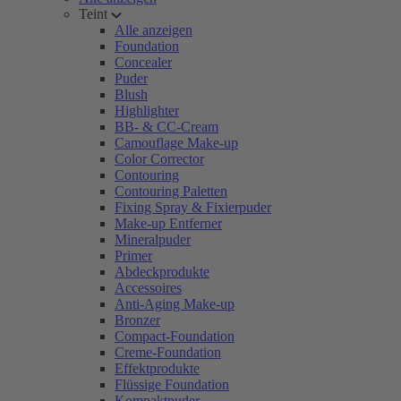
Teint
Alle anzeigen
Foundation
Concealer
Puder
Blush
Highlighter
BB- & CC-Cream
Camouflage Make-up
Color Corrector
Contouring
Contouring Paletten
Fixing Spray & Fixierpuder
Make-up Entferner
Mineralpuder
Primer
Abdeckprodukte
Accessoires
Anti-Aging Make-up
Bronzer
Compact-Foundation
Creme-Foundation
Effektprodukte
Flüssige Foundation
Kompaktpuder