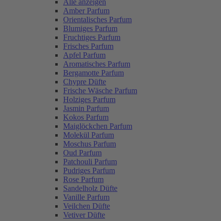
Alle anzeigen
Amber Parfum
Orientalisches Parfum
Blumiges Parfum
Fruchtiges Parfum
Frisches Parfum
Apfel Parfum
Aromatisches Parfum
Bergamotte Parfum
Chypre Düfte
Frische Wäsche Parfum
Holziges Parfum
Jasmin Parfum
Kokos Parfum
Maiglöckchen Parfum
Molekül Parfum
Moschus Parfum
Oud Parfum
Patchouli Parfum
Pudriges Parfum
Rose Parfum
Sandelholz Düfte
Vanille Parfum
Veilchen Düfte
Vetiver Düfte