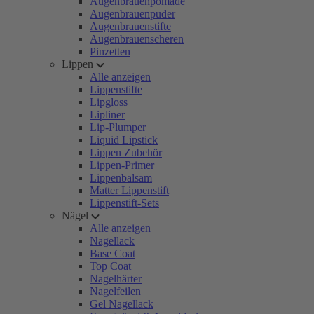
Augenbrauenpomade
Augenbrauenpuder
Augenbrauenstifte
Augenbrauenscheren
Pinzetten
Lippen
Alle anzeigen
Lippenstifte
Lipgloss
Lipliner
Lip-Plumper
Liquid Lipstick
Lippen Zubehör
Lippen-Primer
Lippenbalsam
Matter Lippenstift
Lippenstift-Sets
Nägel
Alle anzeigen
Nagellack
Base Coat
Top Coat
Nagelhärter
Nagelfeilen
Gel Nagellack