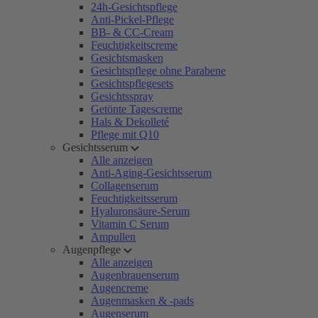
24h-Gesichtspflege
Anti-Pickel-Pflege
BB- & CC-Cream
Feuchtigkeitscreme
Gesichtsmasken
Gesichtspflege ohne Parabene
Gesichtspflegesets
Gesichtsspray
Getönte Tagescreme
Hals & Dekolleté
Pflege mit Q10
Gesichtsserum
Alle anzeigen
Anti-Aging-Gesichtsserum
Collagenserum
Feuchtigkeitsserum
Hyaluronsäure-Serum
Vitamin C Serum
Ampullen
Augenpflege
Alle anzeigen
Augenbrauenserum
Augencreme
Augenmasken & -pads
Augenserum