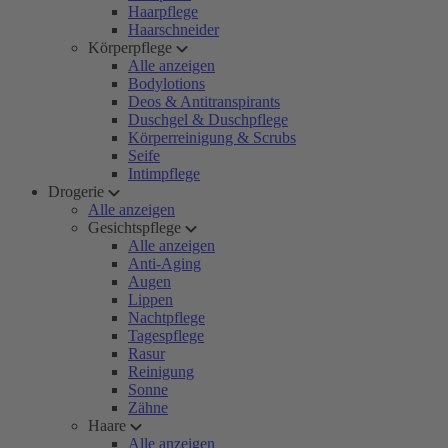
Haarpflege
Haarschneider
Körperpflege
Alle anzeigen
Bodylotions
Deos & Antitranspirants
Duschgel & Duschpflege
Körperreinigung & Scrubs
Seife
Intimpflege
Drogerie
Alle anzeigen
Gesichtspflege
Alle anzeigen
Anti-Aging
Augen
Lippen
Nachtpflege
Tagespflege
Rasur
Reinigung
Sonne
Zähne
Haare
Alle anzeigen