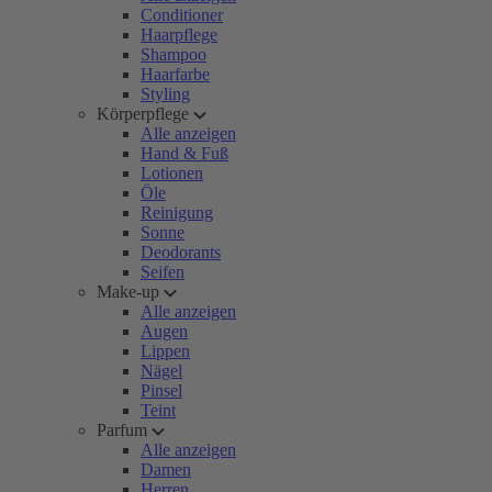
Conditioner
Haarpflege
Shampoo
Haarfarbe
Styling
Körperpflege
Alle anzeigen
Hand & Fuß
Lotionen
Öle
Reinigung
Sonne
Deodorants
Seifen
Make-up
Alle anzeigen
Augen
Lippen
Nägel
Pinsel
Teint
Parfum
Alle anzeigen
Damen
Herren