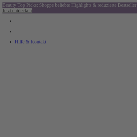
Beauty Top Picks: Shoppe beliebte Highlights & reduzierte Bestseller
Jetzt entdecken
Hilfe & Kontakt