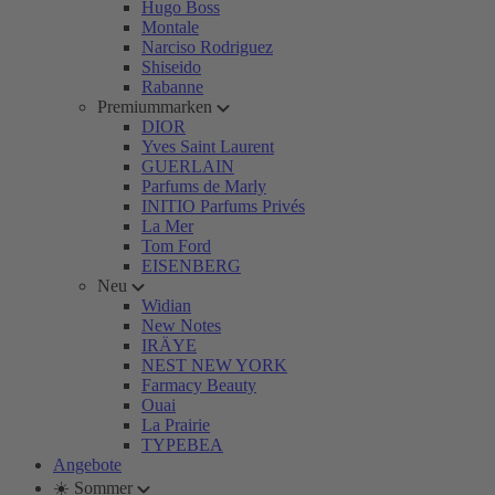
Hugo Boss
Montale
Narciso Rodriguez
Shiseido
Rabanne
Premiummarken
DIOR
Yves Saint Laurent
GUERLAIN
Parfums de Marly
INITIO Parfums Privés
La Mer
Tom Ford
EISENBERG
Neu
Widian
New Notes
IRÄYE
NEST NEW YORK
Farmacy Beauty
Ouai
La Prairie
TYPEBEA
Angebote
☀️ Sommer