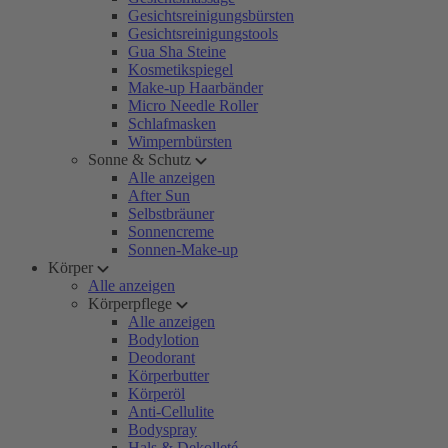
Gesichtsreinigungsbürsten
Gesichtsreinigungstools
Gua Sha Steine
Kosmetikspiegel
Make-up Haarbänder
Micro Needle Roller
Schlafmasken
Wimpernbürsten
Sonne & Schutz
Alle anzeigen
After Sun
Selbstbräuner
Sonnencreme
Sonnen-Make-up
Körper
Alle anzeigen
Körperpflege
Alle anzeigen
Bodylotion
Deodorant
Körperbutter
Körperöl
Anti-Cellulite
Bodyspray
Hals & Dekolleté