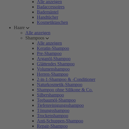
Alle anzeigen
Badaccessoires
Bademäntel
Handtücher
Kosmetiktaschen
Haare
Alle anzeigen
Shampoos
Alle anzeigen
Keratin-Shampoo
Pre-Shampoo
Arganöl-Shampoo
Glättendes Shampoo
Volumenshampoo
Herren-Shampoo
2-in-1-Shampoo & -Conditioner
Naturkosmetik-Shampoo
Shampoo ohne Silikone & Co.
Silbershampoo
Teebaumöl-Shampoo
Tiefenreinigungsshampoo
Tönungsshampoo
Trockenshampoo
Anti-Schuppen-Shampoo
Repair-Shampoo