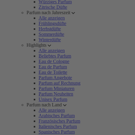
Würziges Parfum
Zitrische Düfte
Parfum nach Jahreszeit
Alle anzeigen
Frühlingsdüfte
Herbstdüfte
Sommerdüfte
Winterdüfte
Highlights
Alle anzeigen
Beliebtes Parfum
Eau de Cologne
Eau de Parfum
Eau de Toilette
Parfum Angebote
Parfum auf Rechnung
Parfum Miniaturen
Parfum Neuheiten
Unisex Parfum
Parfum nach Land
Alle anzeigen
Arabisches Parfum
Französisches Parfum
Italienisches Parfum
Spanisches Parfum