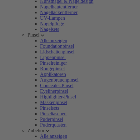
Kunstnägel & Nageldesign
Nagelhautentferner
Nagellackentferner
UV-Lampen
Nagelpflege
Nagelsets
Pinsel
Alle anzeigen
Foundationpinsel
Lidschattenpinsel
Lippenpinsel
Pinselreiniger
Rougepinsel
Applikatoren
Augenbrauenpinsel
Concealer-Pinsel
Eyelinerpinsel
Highlighter-Pinsel
Maskenpinsel
Pinselsets
Pinseltaschen
Puderpinsel
Puderquasten
Zubehör
Alle anzeigen