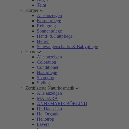
Teint
Körper
Alle anzeigen
Körperpflege
Reinigung
Sonnenpflege
Hand- & Fußpflege
Herren
Schwangerschafts- & Babypflege
Haare
Alle anzeigen
Coloration
Conditioner
Haarpflege
Shampoo
Styling
Zertifizierte Naturkosmetik
Alle anzeigen
MÁDARA
ANNEMARIE BÖRLIND
Dr. Hauschka
Hej Organic
Heliotrop
Lavera