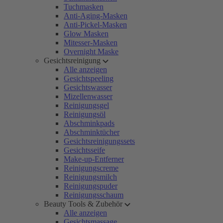
Tuchmasken
Anti-Aging-Masken
Anti-Pickel-Masken
Glow Masken
Mitesser-Masken
Overnight Maske
Gesichtsreinigung
Alle anzeigen
Gesichtspeeling
Gesichtswasser
Mizellenwasser
Reinigungsgel
Reinigungsöl
Abschminkpads
Abschminktücher
Gesichtsreinigungssets
Gesichtsseife
Make-up-Entferner
Reinigungscreme
Reinigungsmilch
Reinigungspuder
Reinigungsschaum
Beauty Tools & Zubehör
Alle anzeigen
Gesichtsmassage