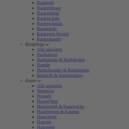
Rasiergel
Rasiermesser
Rasierpinsel
Rasierschale
Rasierschaum
Rasierseife
Rasiersets Herren
Rasierständer
Bartpflege
Alle anzeigen
Bartbalsam
Bartkämme & Bartbürsten
Bartöle
Bartschneider & Barttrimmer
Bartseife & Bartshampoo
Haare
Alle anzeigen
Shampoo
Pomade
Haarstyling
Haarausfall & Haarwuchs
Haarbürsten & Kämme
Haarcreme
Haargel
Haarpaste