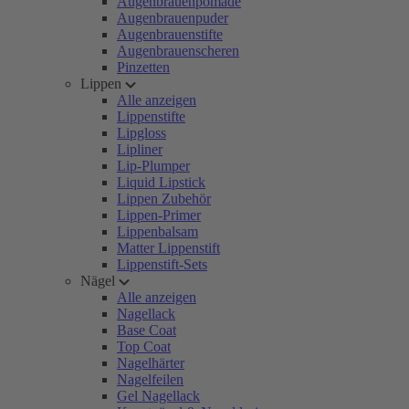
Augenbrauenpomade
Augenbrauenpuder
Augenbrauenstifte
Augenbrauenscheren
Pinzetten
Lippen
Alle anzeigen
Lippenstifte
Lipgloss
Lipliner
Lip-Plumper
Liquid Lipstick
Lippen Zubehör
Lippen-Primer
Lippenbalsam
Matter Lippenstift
Lippenstift-Sets
Nägel
Alle anzeigen
Nagellack
Base Coat
Top Coat
Nagelhärter
Nagelfeilen
Gel Nagellack