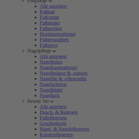
Fußpflege
Alle anzeigen
Fußbad
Fußcreme
Fußmaske
Fußpeeling
Hornhautentferner
Fußgesundheit
Fußspray
Nagelpflege
Alle anzeigen
Nagelfeilen
Nagelhautentferner
Nagelknipser & -zangen
Nagelöle & -pflegestifte
Nagelscheren
Nagelhärter
Nagellack
Beauty Set
Alle anzeigen
Dusch- & Badesets
Fußpflegesets
Geschenksets
Hand- & Nagelpflegesets
Körperpflegesets