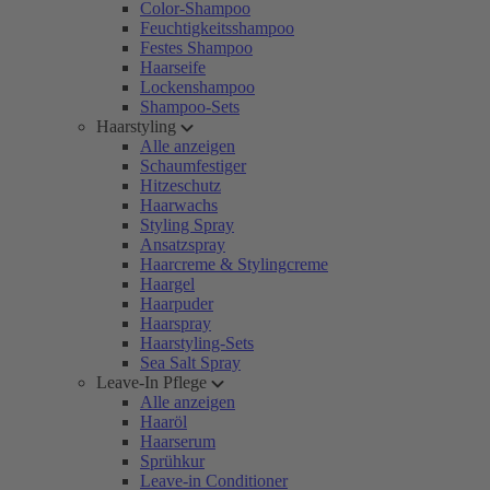
Color-Shampoo
Feuchtigkeitsshampoo
Festes Shampoo
Haarseife
Lockenshampoo
Shampoo-Sets
Haarstyling
Alle anzeigen
Schaumfestiger
Hitzeschutz
Haarwachs
Styling Spray
Ansatzspray
Haarcreme & Stylingcreme
Haargel
Haarpuder
Haarspray
Haarstyling-Sets
Sea Salt Spray
Leave-In Pflege
Alle anzeigen
Haaröl
Haarserum
Sprühkur
Leave-in Conditioner