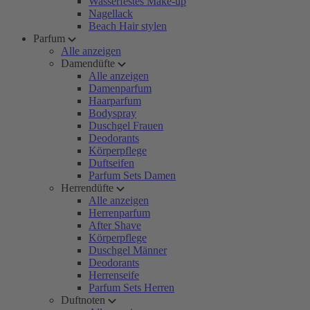
Wasserfestes Make-up
Nagellack
Beach Hair stylen
Parfum
Alle anzeigen
Damendüfte
Alle anzeigen
Damenparfum
Haarparfum
Bodyspray
Duschgel Frauen
Deodorants
Körperpflege
Duftseifen
Parfum Sets Damen
Herrendüfte
Alle anzeigen
Herrenparfum
After Shave
Körperpflege
Duschgel Männer
Deodorants
Herrenseife
Parfum Sets Herren
Duftnoten