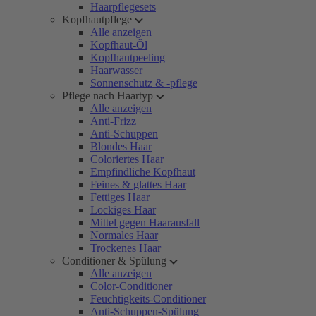
Haarpflegesets
Kopfhautpflege
Alle anzeigen
Kopfhaut-Öl
Kopfhautpeeling
Haarwasser
Sonnenschutz & -pflege
Pflege nach Haartyp
Alle anzeigen
Anti-Frizz
Anti-Schuppen
Blondes Haar
Coloriertes Haar
Empfindliche Kopfhaut
Feines & glattes Haar
Fettiges Haar
Lockiges Haar
Mittel gegen Haarausfall
Normales Haar
Trockenes Haar
Conditioner & Spülung
Alle anzeigen
Color-Conditioner
Feuchtigkeits-Conditioner
Anti-Schuppen-Spülung