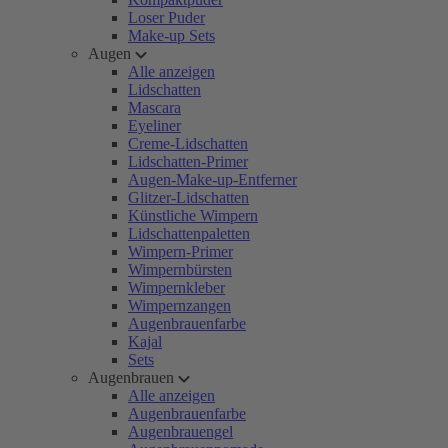
Loser Puder
Make-up Sets
Augen
Alle anzeigen
Lidschatten
Mascara
Eyeliner
Creme-Lidschatten
Lidschatten-Primer
Augen-Make-up-Entferner
Glitzer-Lidschatten
Künstliche Wimpern
Lidschattenpaletten
Wimpern-Primer
Wimpernbürsten
Wimpernkleber
Wimpernzangen
Augenbrauenfarbe
Kajal
Sets
Augenbrauen
Alle anzeigen
Augenbrauenfarbe
Augenbrauengel