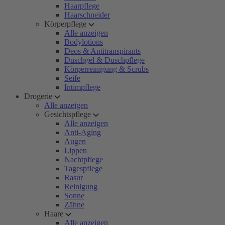
Haarpflege
Haarschneider
Körperpflege
Alle anzeigen
Bodylotions
Deos & Antitranspirants
Duschgel & Duschpflege
Körperreinigung & Scrubs
Seife
Intimpflege
Drogerie
Alle anzeigen
Gesichtspflege
Alle anzeigen
Anti-Aging
Augen
Lippen
Nachtpflege
Tagespflege
Rasur
Reinigung
Sonne
Zähne
Haare
Alle anzeigen