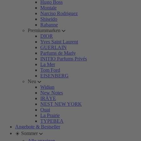
Hugo Boss
Montale
Narciso Rodriguez
Shiseido
Rabanne
Premiummarken
DIOR
Yves Saint Laurent
GUERLAIN
Parfums de Marly
INITIO Parfums Privés
La Mer
Tom Ford
EISENBERG
Neu
Widian
New Notes
IRÄYE
NEST NEW YORK
Ouai
La Prairie
TYPEBEA
Angebote & Bestseller
☀️ Sommer
Alle anzeigen