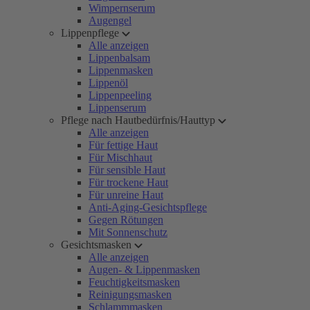
Wimpernserum
Augengel
Lippenpflege
Alle anzeigen
Lippenbalsam
Lippenmasken
Lippenöl
Lippenpeeling
Lippenserum
Pflege nach Hautbedürfnis/Hauttyp
Alle anzeigen
Für fettige Haut
Für Mischhaut
Für sensible Haut
Für trockene Haut
Für unreine Haut
Anti-Aging-Gesichtspflege
Gegen Rötungen
Mit Sonnenschutz
Gesichtsmasken
Alle anzeigen
Augen- & Lippenmasken
Feuchtigkeitsmasken
Reinigungsmasken
Schlammmasken