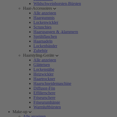
Wildschweinborsten-Bürsten
Haar-Accessoires
Alle anzeigen
Haargummis
Lockenwickler
Scrunchies
Haarspangen & -klammern
Sprühflaschen
Haarnadeln
Lockenbänder
Zubehör
Haarstyling-Geräte
Alle anzeigen
Glätteisen
Lockenstäbe
Heizwickler
Haartrockner
Haarschneidemaschine
Diffusor-Fön
Effilierschere
Friseurschere
Friseurumhänge
Warmluftbürsten
Make-up
Alle anzeigen