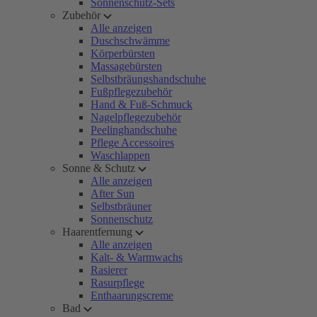
Sonnenschutz-Sets
Zubehör
Alle anzeigen
Duschschwämme
Körperbürsten
Massagebürsten
Selbstbräungshandschuhe
Fußpflegezubehör
Hand & Fuß-Schmuck
Nagelpflegezubehör
Peelinghandschuhe
Pflege Accessoires
Waschlappen
Sonne & Schutz
Alle anzeigen
After Sun
Selbstbräuner
Sonnenschutz
Haarentfernung
Alle anzeigen
Kalt- & Warmwachs
Rasierer
Rasurpflege
Enthaarungscreme
Bad