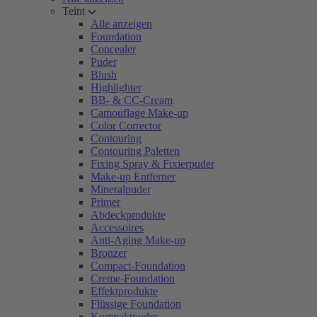
Teint
Alle anzeigen
Foundation
Concealer
Puder
Blush
Highlighter
BB- & CC-Cream
Camouflage Make-up
Color Corrector
Contouring
Contouring Paletten
Fixing Spray & Fixierpuder
Make-up Entferner
Mineralpuder
Primer
Abdeckprodukte
Accessoires
Anti-Aging Make-up
Bronzer
Compact-Foundation
Creme-Foundation
Effektprodukte
Flüssige Foundation
Kompaktpuder