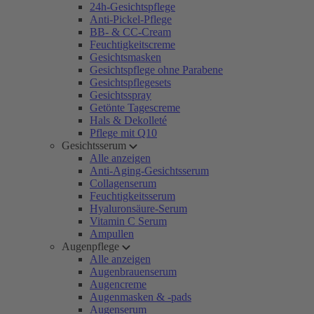
24h-Gesichtspflege
Anti-Pickel-Pflege
BB- & CC-Cream
Feuchtigkeitscreme
Gesichtsmasken
Gesichtspflege ohne Parabene
Gesichtspflegesets
Gesichtsspray
Getönte Tagescreme
Hals & Dekolleté
Pflege mit Q10
Gesichtsserum
Alle anzeigen
Anti-Aging-Gesichtsserum
Collagenserum
Feuchtigkeitsserum
Hyaluronsäure-Serum
Vitamin C Serum
Ampullen
Augenpflege
Alle anzeigen
Augenbrauenserum
Augencreme
Augenmasken & -pads
Augenserum