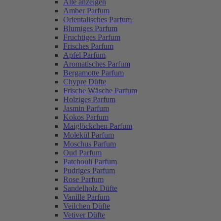
Alle anzeigen
Amber Parfum
Orientalisches Parfum
Blumiges Parfum
Fruchtiges Parfum
Frisches Parfum
Apfel Parfum
Aromatisches Parfum
Bergamotte Parfum
Chypre Düfte
Frische Wäsche Parfum
Holziges Parfum
Jasmin Parfum
Kokos Parfum
Maiglöckchen Parfum
Molekül Parfum
Moschus Parfum
Oud Parfum
Patchouli Parfum
Pudriges Parfum
Rose Parfum
Sandelholz Düfte
Vanille Parfum
Veilchen Düfte
Vetiver Düfte