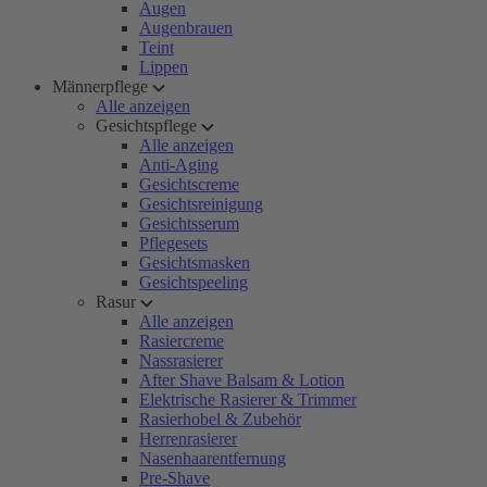
Augen
Augenbrauen
Teint
Lippen
Männerpflege
Alle anzeigen
Gesichtspflege
Alle anzeigen
Anti-Aging
Gesichtscreme
Gesichtsreinigung
Gesichtsserum
Pflegesets
Gesichtsmasken
Gesichtspeeling
Rasur
Alle anzeigen
Rasiercreme
Nassrasierer
After Shave Balsam & Lotion
Elektrische Rasierer & Trimmer
Rasierhobel & Zubehör
Herrenrasierer
Nasenhaarentfernung
Pre-Shave