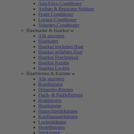
Anti-Frizz-Conditioner
Aufbau & Reparatur Spülung
Fester Conditioner
Locken-Conditioner
Volumen-Conditioner
Haarmaske & Haarkur
Alle anzeigen
Haarbutter
Haarkur trockenes Haar
Haarkur gefärbtes Haar
Haarkur Feuchtigkeit
Haarkur Keratin
Haarkur Locken
Haarbürsten & Kämme
Alle anzeigen
Rundbürsten
Detangler-Bürsten
Flach- & Paddelbürsten
Holzbürsten
Haarkämme
Haarschneidekämme
Kopfmassagebürsten
Lockenkämme
Skelettbürsten
Stielkämme