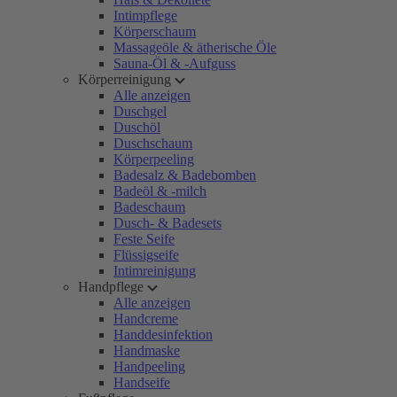
Intimpflege
Körperschaum
Massageöle & ätherische Öle
Sauna-Öl & -Aufguss
Körperreinigung
Alle anzeigen
Duschgel
Duschöl
Duschschaum
Körperpeeling
Badesalz & Badebomben
Badeöl & -milch
Badeschaum
Dusch- & Badesets
Feste Seife
Flüssigseife
Intimreinigung
Handpflege
Alle anzeigen
Handcreme
Handdesinfektion
Handmaske
Handpeeling
Handseife