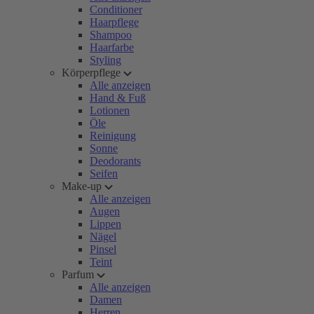
Conditioner
Haarpflege
Shampoo
Haarfarbe
Styling
Körperpflege
Alle anzeigen
Hand & Fuß
Lotionen
Öle
Reinigung
Sonne
Deodorants
Seifen
Make-up
Alle anzeigen
Augen
Lippen
Nägel
Pinsel
Teint
Parfum
Alle anzeigen
Damen
Herren