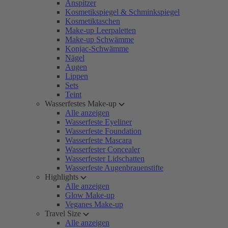
Anspitzer
Kosmetikspiegel & Schminkspiegel
Kosmetiktaschen
Make-up Leerpaletten
Make-up Schwämme
Konjac-Schwämme
Nägel
Augen
Lippen
Sets
Teint
Wasserfestes Make-up
Alle anzeigen
Wasserfeste Eyeliner
Wasserfeste Foundation
Wasserfeste Mascara
Wasserfester Concealer
Wasserfester Lidschatten
Wasserfeste Augenbrauenstifte
Highlights
Alle anzeigen
Glow Make-up
Veganes Make-up
Travel Size
Alle anzeigen