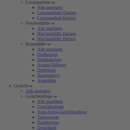
Luxusparfum
Alle anzeigen
Luxusparfum Damen
Luxusparfum Herren
Nischendüfte
Alle anzeigen
Nischendüfte Damen
Nischendüfte Herren
Raumdüfte
Alle anzeigen
Duftkerzen
Duftstäbchen
Aroma Diffuser
Duftsteine
Raumsprays
Autodüfte
Gesicht
Alle anzeigen
Gesichtspflege
Alle anzeigen
Gesichtscreme
Anti-Aging-Gesichtspflege
Tagescreme
Nachtcreme
Gesichtsöl