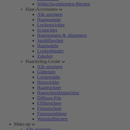
Wildschweinborsten-Bürsten
Haar-Accessoires
Alle anzeigen
Haargummis
Lockenwickler
Scrunchies
Haarspangen & -klammern
Sprühflaschen
Haarnadeln
Lockenbänder
Zubehör
Haarstyling-Geräte
Alle anzeigen
Glätteisen
Lockenstäbe
Heizwickler
Haartrockner
Haarschneidemaschine
Diffusor-Fön
Effilierschere
Friseurschere
Friseurumhänge
Warmluftbürsten
Make-up
Alle anzeigen