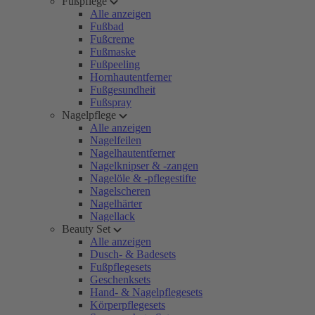
Fußpflege
Alle anzeigen
Fußbad
Fußcreme
Fußmaske
Fußpeeling
Hornhautentferner
Fußgesundheit
Fußspray
Nagelpflege
Alle anzeigen
Nagelfeilen
Nagelhautentferner
Nagelknipser & -zangen
Nagelöle & -pflegestifte
Nagelscheren
Nagelhärter
Nagellack
Beauty Set
Alle anzeigen
Dusch- & Badesets
Fußpflegesets
Geschenksets
Hand- & Nagelpflegesets
Körperpflegesets