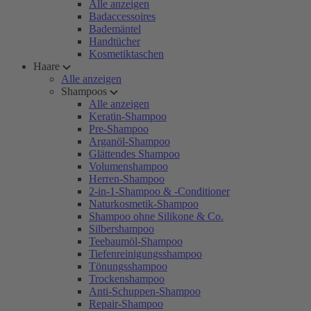
Alle anzeigen
Badaccessoires
Bademäntel
Handtücher
Kosmetiktaschen
Haare
Alle anzeigen
Shampoos
Alle anzeigen
Keratin-Shampoo
Pre-Shampoo
Arganöl-Shampoo
Glättendes Shampoo
Volumenshampoo
Herren-Shampoo
2-in-1-Shampoo & -Conditioner
Naturkosmetik-Shampoo
Shampoo ohne Silikone & Co.
Silbershampoo
Teebaumöl-Shampoo
Tiefenreinigungsshampoo
Tönungsshampoo
Trockenshampoo
Anti-Schuppen-Shampoo
Repair-Shampoo