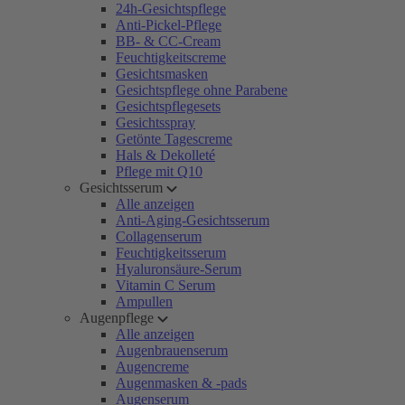
24h-Gesichtspflege
Anti-Pickel-Pflege
BB- & CC-Cream
Feuchtigkeitscreme
Gesichtsmasken
Gesichtspflege ohne Parabene
Gesichtspflegesets
Gesichtsspray
Getönte Tagescreme
Hals & Dekolleté
Pflege mit Q10
Gesichtsserum
Alle anzeigen
Anti-Aging-Gesichtsserum
Collagenserum
Feuchtigkeitsserum
Hyaluronsäure-Serum
Vitamin C Serum
Ampullen
Augenpflege
Alle anzeigen
Augenbrauenserum
Augencreme
Augenmasken & -pads
Augenserum