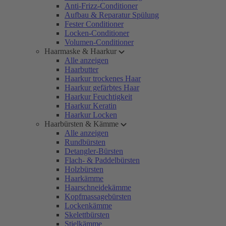
Anti-Frizz-Conditioner
Aufbau & Reparatur Spülung
Fester Conditioner
Locken-Conditioner
Volumen-Conditioner
Haarmaske & Haarkur
Alle anzeigen
Haarbutter
Haarkur trockenes Haar
Haarkur gefärbtes Haar
Haarkur Feuchtigkeit
Haarkur Keratin
Haarkur Locken
Haarbürsten & Kämme
Alle anzeigen
Rundbürsten
Detangler-Bürsten
Flach- & Paddelbürsten
Holzbürsten
Haarkämme
Haarschneidekämme
Kopfmassagebürsten
Lockenkämme
Skelettbürsten
Stielkämme