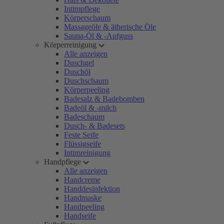
Intimpflege
Körperschaum
Massageöle & ätherische Öle
Sauna-Öl & -Aufguss
Körperreinigung
Alle anzeigen
Duschgel
Duschöl
Duschschaum
Körperpeeling
Badesalz & Badebomben
Badeöl & -milch
Badeschaum
Dusch- & Badesets
Feste Seife
Flüssigseife
Intimreinigung
Handpflege
Alle anzeigen
Handcreme
Handdesinfektion
Handmaske
Handpeeling
Handseife