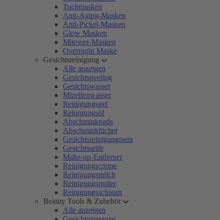
Tuchmasken
Anti-Aging-Masken
Anti-Pickel-Masken
Glow Masken
Mitesser-Masken
Overnight Maske
Gesichtsreinigung
Alle anzeigen
Gesichtspeeling
Gesichtswasser
Mizellenwasser
Reinigungsgel
Reinigungsöl
Abschminkpads
Abschminktücher
Gesichtsreinigungssets
Gesichtsseife
Make-up-Entferner
Reinigungscreme
Reinigungsmilch
Reinigungspuder
Reinigungsschaum
Beauty Tools & Zubehör
Alle anzeigen
Gesichtsmassage