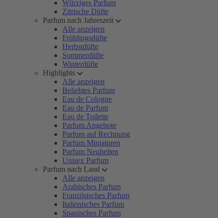
Würziges Parfum
Zitrische Düfte
Parfum nach Jahreszeit
Alle anzeigen
Frühlingsdüfte
Herbstdüfte
Sommerdüfte
Winterdüfte
Highlights
Alle anzeigen
Beliebtes Parfum
Eau de Cologne
Eau de Parfum
Eau de Toilette
Parfum Angebote
Parfum auf Rechnung
Parfum Miniaturen
Parfum Neuheiten
Unisex Parfum
Parfum nach Land
Alle anzeigen
Arabisches Parfum
Französisches Parfum
Italienisches Parfum
Spanisches Parfum