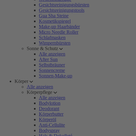
Gesichtsreinigungsbürsten
Gesichtsreinigungstools
Gua Sha Steine
Kosmetikspiegel
Make-up Haarbänder
Micro Needle Roller
Schlafmasken
Wimpernbürsten
Sonne & Schutz
Alle anzeigen
After Sun
Selbstbräuner
Sonnencreme
Sonnen-Make-up
Körper
Alle anzeigen
Körperpflege
Alle anzeigen
Bodylotion
Deodorant
Körperbutter
Körperöl
Anti-Cellulite
Bodyspray
Hals & Dekolleté