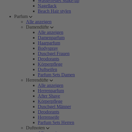
Wasserfestes Make-up
Nagellack
Beach Hair stylen
Parfum
Alle anzeigen
Damendüfte
Alle anzeigen
Damenparfum
Haarparfum
Bodyspray
Duschgel Frauen
Deodorants
Körperpflege
Duftseifen
Parfum Sets Damen
Herrendüfte
Alle anzeigen
Herrenparfum
After Shave
Körperpflege
Duschgel Männer
Deodorants
Herrenseife
Parfum Sets Herren
Duftnoten