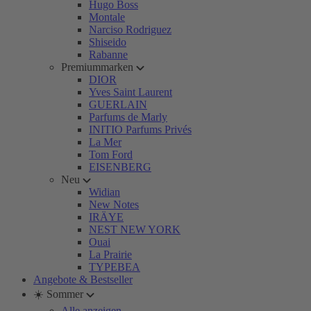
Hugo Boss
Montale
Narciso Rodriguez
Shiseido
Rabanne
Premiummarken
DIOR
Yves Saint Laurent
GUERLAIN
Parfums de Marly
INITIO Parfums Privés
La Mer
Tom Ford
EISENBERG
Neu
Widian
New Notes
IRÄYE
NEST NEW YORK
Ouai
La Prairie
TYPEBEA
Angebote & Bestseller
☀️ Sommer
Alle anzeigen