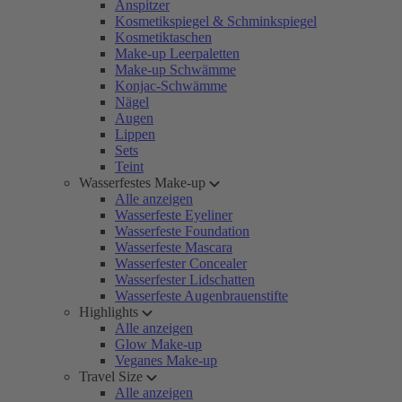
Anspitzer
Kosmetikspiegel & Schminkspiegel
Kosmetiktaschen
Make-up Leerpaletten
Make-up Schwämme
Konjac-Schwämme
Nägel
Augen
Lippen
Sets
Teint
Wasserfestes Make-up
Alle anzeigen
Wasserfeste Eyeliner
Wasserfeste Foundation
Wasserfeste Mascara
Wasserfester Concealer
Wasserfester Lidschatten
Wasserfeste Augenbrauenstifte
Highlights
Alle anzeigen
Glow Make-up
Veganes Make-up
Travel Size
Alle anzeigen