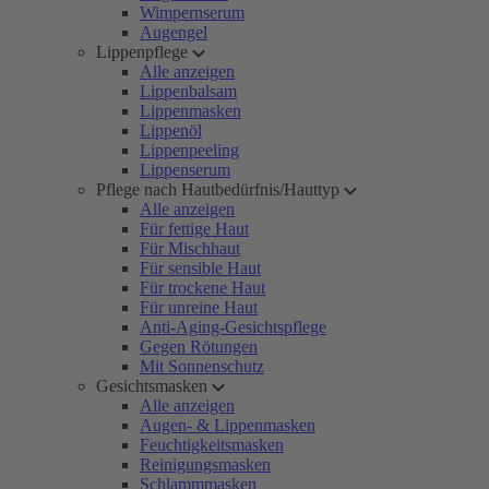
Wimpernserum
Augengel
Lippenpflege
Alle anzeigen
Lippenbalsam
Lippenmasken
Lippenöl
Lippenpeeling
Lippenserum
Pflege nach Hautbedürfnis/Hauttyp
Alle anzeigen
Für fettige Haut
Für Mischhaut
Für sensible Haut
Für trockene Haut
Für unreine Haut
Anti-Aging-Gesichtspflege
Gegen Rötungen
Mit Sonnenschutz
Gesichtsmasken
Alle anzeigen
Augen- & Lippenmasken
Feuchtigkeitsmasken
Reinigungsmasken
Schlammmasken