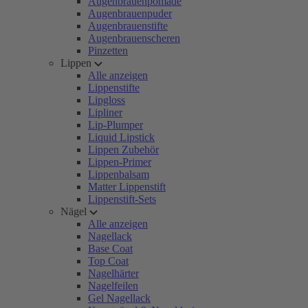
Augenbrauenpomade
Augenbrauenpuder
Augenbrauenstifte
Augenbrauenscheren
Pinzetten
Lippen
Alle anzeigen
Lippenstifte
Lipgloss
Lipliner
Lip-Plumper
Liquid Lipstick
Lippen Zubehör
Lippen-Primer
Lippenbalsam
Matter Lippenstift
Lippenstift-Sets
Nägel
Alle anzeigen
Nagellack
Base Coat
Top Coat
Nagelhärter
Nagelfeilen
Gel Nagellack