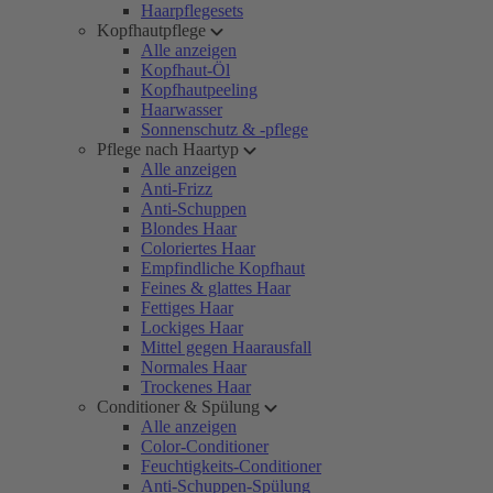
Haarpflegesets
Kopfhautpflege
Alle anzeigen
Kopfhaut-Öl
Kopfhautpeeling
Haarwasser
Sonnenschutz & -pflege
Pflege nach Haartyp
Alle anzeigen
Anti-Frizz
Anti-Schuppen
Blondes Haar
Coloriertes Haar
Empfindliche Kopfhaut
Feines & glattes Haar
Fettiges Haar
Lockiges Haar
Mittel gegen Haarausfall
Normales Haar
Trockenes Haar
Conditioner & Spülung
Alle anzeigen
Color-Conditioner
Feuchtigkeits-Conditioner
Anti-Schuppen-Spülung