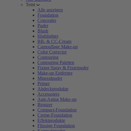
Teint
Alle anzeigen
Foundation
Concealer
Puder
Blush
Highlighter
BB- & CC-Cream
Camouflage Make-up
Color Corrector
Contouring
Contouring Paletten
Fixing Spray & Fixierpuder
Make-up Entferner
Mineralpuder
Primer
Abdeckprodukte
Accessoires
Anti-Aging Make-up
Bronzer
Compact-Foundation
Creme-Foundation
Effektprodukte
Flüssige Foundation
Kompaktpuder