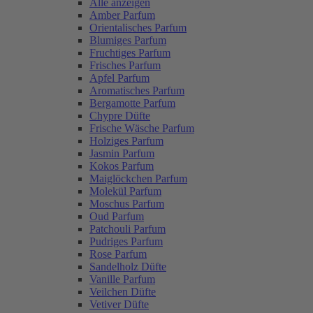
Alle anzeigen
Amber Parfum
Orientalisches Parfum
Blumiges Parfum
Fruchtiges Parfum
Frisches Parfum
Apfel Parfum
Aromatisches Parfum
Bergamotte Parfum
Chypre Düfte
Frische Wäsche Parfum
Holziges Parfum
Jasmin Parfum
Kokos Parfum
Maiglöckchen Parfum
Molekül Parfum
Moschus Parfum
Oud Parfum
Patchouli Parfum
Pudriges Parfum
Rose Parfum
Sandelholz Düfte
Vanille Parfum
Veilchen Düfte
Vetiver Düfte