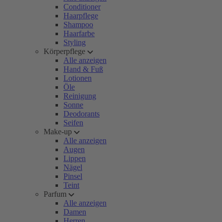
Conditioner
Haarpflege
Shampoo
Haarfarbe
Styling
Körperpflege
Alle anzeigen
Hand & Fuß
Lotionen
Öle
Reinigung
Sonne
Deodorants
Seifen
Make-up
Alle anzeigen
Augen
Lippen
Nägel
Pinsel
Teint
Parfum
Alle anzeigen
Damen
Herren