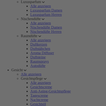
Luxusparfum
Alle anzeigen
Luxusparfum Damen
Luxusparfum Herren
Nischendüfte
Alle anzeigen
Nischendüfte Damen
Nischendüfte Herren
Raumdüfte
Alle anzeigen
Duftkerzen
Duftstäbchen
Aroma Diffuser
Duftsteine
Raumsprays
Autodüfte
Gesicht
Alle anzeigen
Gesichtspflege
Alle anzeigen
Gesichtscreme
Anti-Aging-Gesichtspflege
Tagescreme
Nachtcreme
Gesichtsöl