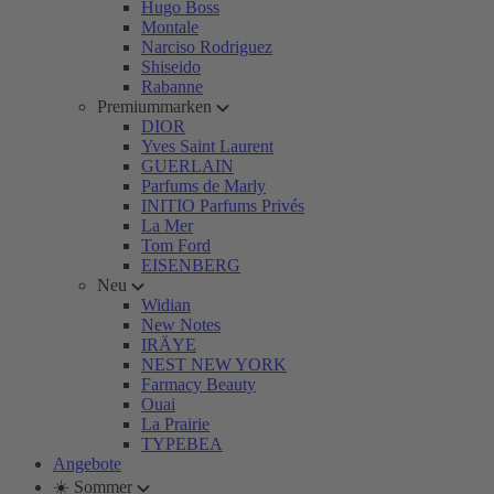
Hugo Boss
Montale
Narciso Rodriguez
Shiseido
Rabanne
Premiummarken
DIOR
Yves Saint Laurent
GUERLAIN
Parfums de Marly
INITIO Parfums Privés
La Mer
Tom Ford
EISENBERG
Neu
Widian
New Notes
IRÄYE
NEST NEW YORK
Farmacy Beauty
Ouai
La Prairie
TYPEBEA
Angebote
☀️ Sommer