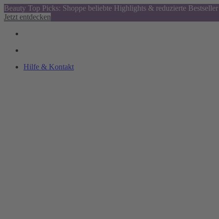
Beauty Top Picks: Shoppe beliebte Highlights & reduzierte Bestseller
Jetzt entdecken
Hilfe & Kontakt