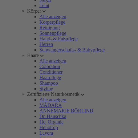
Teint
Körper
Alle anzeigen
Körperpflege
Reinigung
Sonnenpflege
Hand- & Fußpflege
Herren
Schwangerschafts- & Babypflege
Haare
Alle anzeigen
Coloration
Conditioner
Haarpflege
Shampoo
Styling
Zertifizierte Naturkosmetik
Alle anzeigen
MÁDARA
ANNEMARIE BÖRLIND
Dr. Hauschka
Hej Organic
Heliotrop
Lavera