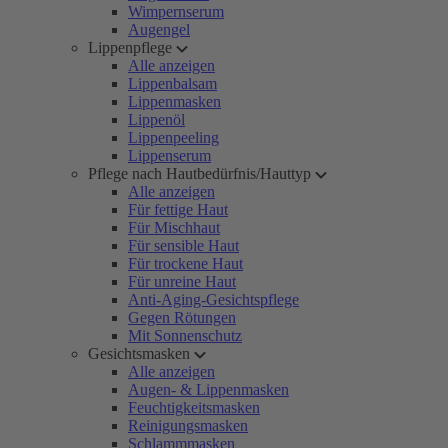
Wimpernserum
Augengel
Lippenpflege
Alle anzeigen
Lippenbalsam
Lippenmasken
Lippenöl
Lippenpeeling
Lippenserum
Pflege nach Hautbedürfnis/Hauttyp
Alle anzeigen
Für fettige Haut
Für Mischhaut
Für sensible Haut
Für trockene Haut
Für unreine Haut
Anti-Aging-Gesichtspflege
Gegen Rötungen
Mit Sonnenschutz
Gesichtsmasken
Alle anzeigen
Augen- & Lippenmasken
Feuchtigkeitsmasken
Reinigungsmasken
Schlammmasken