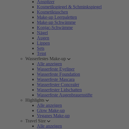
Anspitzer
Kosmetikspiegel & Schminkspiegel
Kosmetiktaschen
Make-up Leerpaletten
Make-up Schwämme
Konjac-Schwämme
Nägel
Augen
Lippen
Sets
Teint
Wasserfestes Make-up
Alle anzeigen
Wasserfeste Eyeliner
Wasserfeste Foundation
Wasserfeste Mascara
Wasserfester Concealer
Wasserfester Lidschatten
Wasserfeste Augenbrauenstifte
Highlights
Alle anzeigen
Glow Make-up
Veganes Make-up
Travel Size
Alle anzeigen