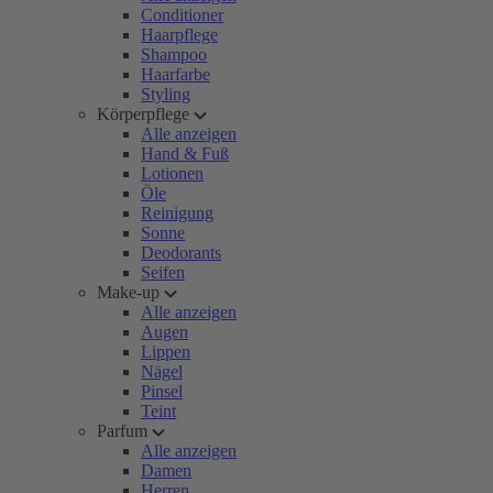
Conditioner
Haarpflege
Shampoo
Haarfarbe
Styling
Körperpflege
Alle anzeigen
Hand & Fuß
Lotionen
Öle
Reinigung
Sonne
Deodorants
Seifen
Make-up
Alle anzeigen
Augen
Lippen
Nägel
Pinsel
Teint
Parfum
Alle anzeigen
Damen
Herren