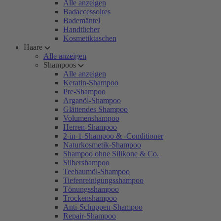
Alle anzeigen
Badaccessoires
Bademäntel
Handtücher
Kosmetiktaschen
Haare
Alle anzeigen
Shampoos
Alle anzeigen
Keratin-Shampoo
Pre-Shampoo
Arganöl-Shampoo
Glättendes Shampoo
Volumenshampoo
Herren-Shampoo
2-in-1-Shampoo & -Conditioner
Naturkosmetik-Shampoo
Shampoo ohne Silikone & Co.
Silbershampoo
Teebaumöl-Shampoo
Tiefenreinigungsshampoo
Tönungsshampoo
Trockenshampoo
Anti-Schuppen-Shampoo
Repair-Shampoo