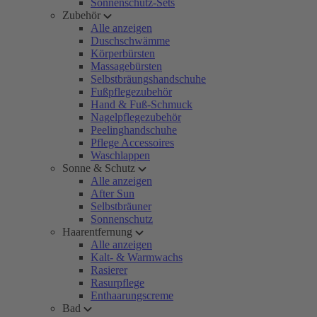
Sonnenschutz-Sets
Zubehör
Alle anzeigen
Duschschwämme
Körperbürsten
Massagebürsten
Selbstbräungshandschuhe
Fußpflegezubehör
Hand & Fuß-Schmuck
Nagelpflegezubehör
Peelinghandschuhe
Pflege Accessoires
Waschlappen
Sonne & Schutz
Alle anzeigen
After Sun
Selbstbräuner
Sonnenschutz
Haarentfernung
Alle anzeigen
Kalt- & Warmwachs
Rasierer
Rasurpflege
Enthaarungscreme
Bad