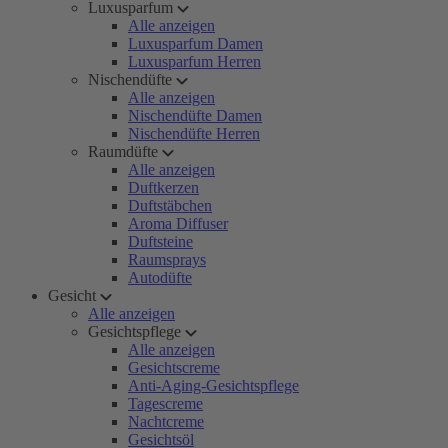
Luxusparfum
Alle anzeigen
Luxusparfum Damen
Luxusparfum Herren
Nischendüfte
Alle anzeigen
Nischendüfte Damen
Nischendüfte Herren
Raumdüfte
Alle anzeigen
Duftkerzen
Duftstäbchen
Aroma Diffuser
Duftsteine
Raumsprays
Autodüfte
Gesicht
Alle anzeigen
Gesichtspflege
Alle anzeigen
Gesichtscreme
Anti-Aging-Gesichtspflege
Tagescreme
Nachtcreme
Gesichtsöl