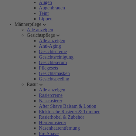
Augen
Augenbrauen
Teint
Lippen
Männerpflege
Alle anzeigen
Gesichtspflege
Alle anzeigen
Anti-Aging
Gesichtscreme
Gesichtsreinigung
Gesichtsserum
Pflegesets
Gesichtsmasken
Gesichtspeeling
Rasur
Alle anzeigen
Rasiercreme
Nassrasierer
After Shave Balsam & Lotion
Elektrische Rasierer & Trimmer
Rasierhobel & Zubehör
Herrenrasierer
Nasenhaarentfernung
Pre-Shave