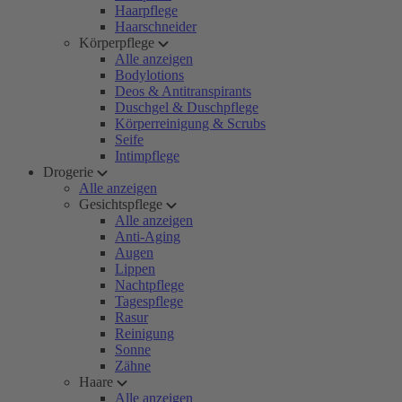
Haarpflege
Haarschneider
Körperpflege
Alle anzeigen
Bodylotions
Deos & Antitranspirants
Duschgel & Duschpflege
Körperreinigung & Scrubs
Seife
Intimpflege
Drogerie
Alle anzeigen
Gesichtspflege
Alle anzeigen
Anti-Aging
Augen
Lippen
Nachtpflege
Tagespflege
Rasur
Reinigung
Sonne
Zähne
Haare
Alle anzeigen