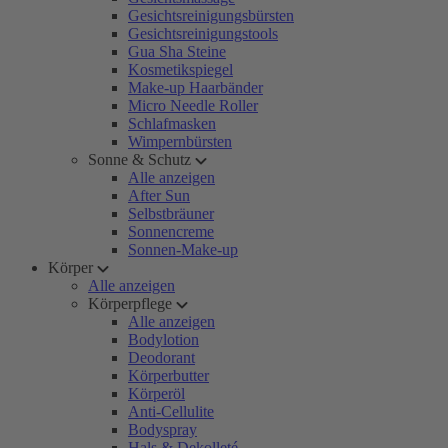
Gesichtsreinigungsbürsten
Gesichtsreinigungstools
Gua Sha Steine
Kosmetikspiegel
Make-up Haarbänder
Micro Needle Roller
Schlafmasken
Wimpernbürsten
Sonne & Schutz
Alle anzeigen
After Sun
Selbstbräuner
Sonnencreme
Sonnen-Make-up
Körper
Alle anzeigen
Körperpflege
Alle anzeigen
Bodylotion
Deodorant
Körperbutter
Körperöl
Anti-Cellulite
Bodyspray
Hals & Dekolleté