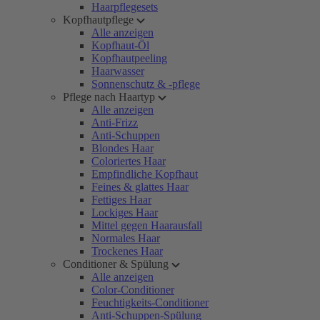
Haarpflegesets
Kopfhautpflege
Alle anzeigen
Kopfhaut-Öl
Kopfhautpeeling
Haarwasser
Sonnenschutz & -pflege
Pflege nach Haartyp
Alle anzeigen
Anti-Frizz
Anti-Schuppen
Blondes Haar
Coloriertes Haar
Empfindliche Kopfhaut
Feines & glattes Haar
Fettiges Haar
Lockiges Haar
Mittel gegen Haarausfall
Normales Haar
Trockenes Haar
Conditioner & Spülung
Alle anzeigen
Color-Conditioner
Feuchtigkeits-Conditioner
Anti-Schuppen-Spülung