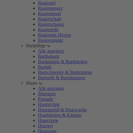
Rasiergel
Rasiermesser
Rasierpinsel
Rasierschale
Rasierschaum
Rasierseife
Rasiersets Herren
Rasierständer
Bartpflege
Alle anzeigen
Bartbalsam
Bartkämme & Bartbürsten
Bartöle
Bartschneider & Barttrimmer
Bartseife & Bartshampoo
Haare
Alle anzeigen
Shampoo
Pomade
Haarstyling
Haarausfall & Haarwuchs
Haarbürsten & Kämme
Haarcreme
Haargel
Haarpaste