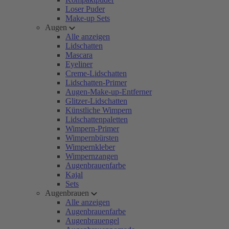
Loser Puder
Make-up Sets
Augen
Alle anzeigen
Lidschatten
Mascara
Eyeliner
Creme-Lidschatten
Lidschatten-Primer
Augen-Make-up-Entferner
Glitzer-Lidschatten
Künstliche Wimpern
Lidschattenpaletten
Wimpern-Primer
Wimpernbürsten
Wimpernkleber
Wimpernzangen
Augenbrauenfarbe
Kajal
Sets
Augenbrauen
Alle anzeigen
Augenbrauenfarbe
Augenbrauengel