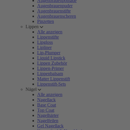
Augenbrauenpomade
Augenbrauenpuder
Augenbrauenstifte
Augenbrauenscheren
Pinzetten
Lippen
Alle anzeigen
Lippenstifte
Lipgloss
Lipliner
Lip-Plumper
Liquid Lipstick
Lippen Zubehör
Lippen-Primer
Lippenbalsam
Matter Lippenstift
Lippenstift-Sets
Nägel
Alle anzeigen
Nagellack
Base Coat
Top Coat
Nagelhärter
Nagelfeilen
Gel Nagellack