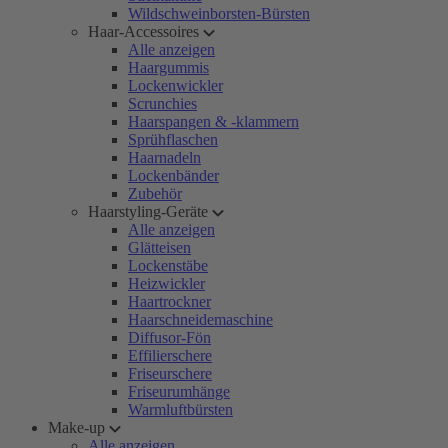
Wildschweinborsten-Bürsten
Haar-Accessoires
Alle anzeigen
Haargummis
Lockenwickler
Scrunchies
Haarspangen & -klammern
Sprühflaschen
Haarnadeln
Lockenbänder
Zubehör
Haarstyling-Geräte
Alle anzeigen
Glätteisen
Lockenstäbe
Heizwickler
Haartrockner
Haarschneidemaschine
Diffusor-Fön
Effilierschere
Friseurschere
Friseurumhänge
Warmluftbürsten
Make-up
Alle anzeigen