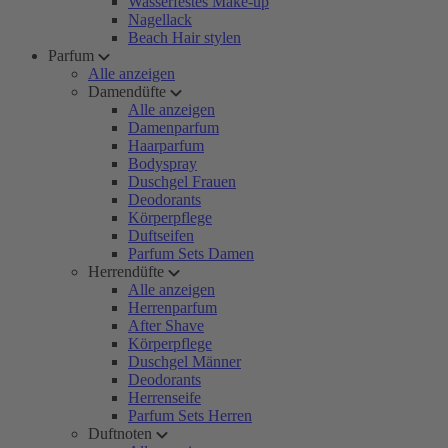
Wasserfestes Make-up
Nagellack
Beach Hair stylen
Parfum
Alle anzeigen
Damendüfte
Alle anzeigen
Damenparfum
Haarparfum
Bodyspray
Duschgel Frauen
Deodorants
Körperpflege
Duftseifen
Parfum Sets Damen
Herrendüfte
Alle anzeigen
Herrenparfum
After Shave
Körperpflege
Duschgel Männer
Deodorants
Herrenseife
Parfum Sets Herren
Duftnoten