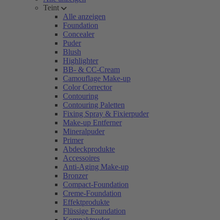
Teint
Alle anzeigen
Foundation
Concealer
Puder
Blush
Highlighter
BB- & CC-Cream
Camouflage Make-up
Color Corrector
Contouring
Contouring Paletten
Fixing Spray & Fixierpuder
Make-up Entferner
Mineralpuder
Primer
Abdeckprodukte
Accessoires
Anti-Aging Make-up
Bronzer
Compact-Foundation
Creme-Foundation
Effektprodukte
Flüssige Foundation
Kompaktpuder