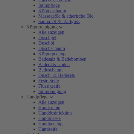
Intimpflege
Körperschaum
Massageöle & ätherische Öle
Sauna-Öl & -Aufguss
Körperreinigung
Alle anzeigen
Duschgel
Duschöl
Duschschaum
Körperpeeling
Badesalz & Badebomben
Badeöl & -milch
Badeschaum
Dusch- & Badesets
Feste Seife
Flüssigseife
Intimreinigung
Handpflege
Alle anzeigen
Handcreme
Handdesinfektion
Handmaske
Handpeeling
Handseife