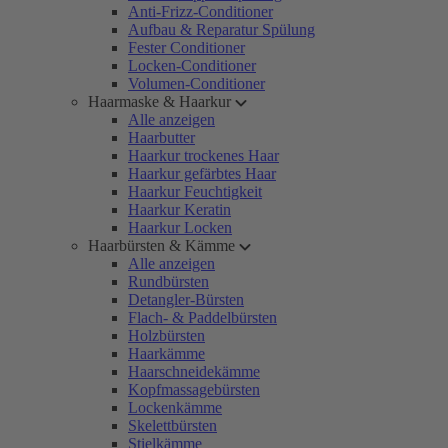
Anti-Frizz-Conditioner
Aufbau & Reparatur Spülung
Fester Conditioner
Locken-Conditioner
Volumen-Conditioner
Haarmaske & Haarkur
Alle anzeigen
Haarbutter
Haarkur trockenes Haar
Haarkur gefärbtes Haar
Haarkur Feuchtigkeit
Haarkur Keratin
Haarkur Locken
Haarbürsten & Kämme
Alle anzeigen
Rundbürsten
Detangler-Bürsten
Flach- & Paddelbürsten
Holzbürsten
Haarkämme
Haarschneidekämme
Kopfmassagebürsten
Lockenkämme
Skelettbürsten
Stielkämme