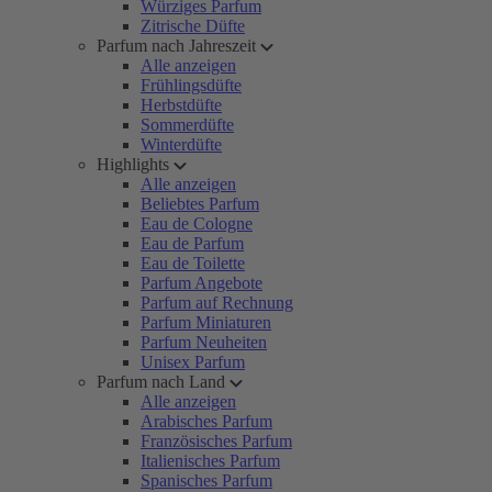
Würziges Parfum
Zitrische Düfte
Parfum nach Jahreszeit
Alle anzeigen
Frühlingsdüfte
Herbstdüfte
Sommerdüfte
Winterdüfte
Highlights
Alle anzeigen
Beliebtes Parfum
Eau de Cologne
Eau de Parfum
Eau de Toilette
Parfum Angebote
Parfum auf Rechnung
Parfum Miniaturen
Parfum Neuheiten
Unisex Parfum
Parfum nach Land
Alle anzeigen
Arabisches Parfum
Französisches Parfum
Italienisches Parfum
Spanisches Parfum