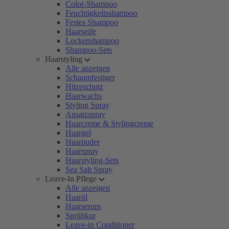
Color-Shampoo
Feuchtigkeitsshampoo
Festes Shampoo
Haarseife
Lockenshampoo
Shampoo-Sets
Haarstyling
Alle anzeigen
Schaumfestiger
Hitzeschutz
Haarwachs
Styling Spray
Ansatzspray
Haarcreme & Stylingcreme
Haargel
Haarpuder
Haarspray
Haarstyling-Sets
Sea Salt Spray
Leave-In Pflege
Alle anzeigen
Haaröl
Haarserum
Sprühkur
Leave-in Conditioner