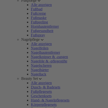
Fußpflege
Alle anzeigen
Fußbad
Fußcreme
Fußmaske
Fußpeeling
Hornhautentferner
Fußgesundheit
Fußspray
Nagelpflege
Alle anzeigen
Nagelfeilen
Nagelhautentferner
Nagelknipser & -zangen
Nagelöle & -pflegestifte
Nagelscheren
Nagelhärter
Nagellack
Beauty Set
Alle anzeigen
Dusch- & Badesets
Fußpflegesets
Geschenksets
Hand- & Nagelpflegesets
Körperpflegesets