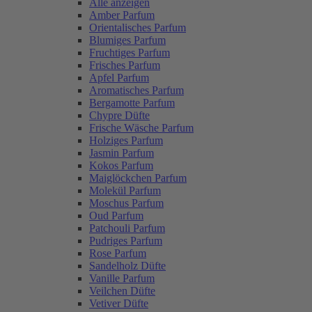
Alle anzeigen
Amber Parfum
Orientalisches Parfum
Blumiges Parfum
Fruchtiges Parfum
Frisches Parfum
Apfel Parfum
Aromatisches Parfum
Bergamotte Parfum
Chypre Düfte
Frische Wäsche Parfum
Holziges Parfum
Jasmin Parfum
Kokos Parfum
Maiglöckchen Parfum
Molekül Parfum
Moschus Parfum
Oud Parfum
Patchouli Parfum
Pudriges Parfum
Rose Parfum
Sandelholz Düfte
Vanille Parfum
Veilchen Düfte
Vetiver Düfte