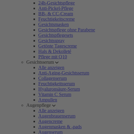
24h-Gesichtspflege
Anti-Pickel-Pflege
BB- & CC-Cream
Feuchtigkeitscreme
Gesichtsmasken
Gesichtspflege ohne Parabene
Gesichtspflegesets
Gesichtsspray
Getönte Tagescreme
Hals & Dekolleté
Pflege mit Q10
Gesichtsserum
Alle anzeigen
Anti-Aging-Gesichtsserum
Collagenserum
Feuchtigkeitsserum
Hyaluronsäure-Serum
Vitamin C Serum
Ampullen
Augenpflege
Alle anzeigen
Augenbrauenserum
Augencreme
Augenmasken & -pads
Augenserum