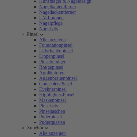
Kunstnägel & Nageldesign
Nagelhautentferner
Nagellackentferner
UV-Lampen
Nagelpflege
Nagelsets
Pinsel
Alle anzeigen
Foundationpinsel
Lidschattenpinsel
Lippenpinsel
Pinselreiniger
Rougepinsel
Applikatoren
Augenbrauenpinsel
Concealer-Pinsel
Eyelinerpinsel
Highlighter-Pinsel
Maskenpinsel
Pinselsets
Pinseltaschen
Puderpinsel
Puderquasten
Zubehör
Alle anzeigen