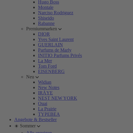
Hugo Boss
Montale
Narciso Rodriguez
Shiseido
Rabanne
Premiummarken
DIOR
Yves Saint Laurent
GUERLAIN
Parfums de Marly
INITIO Parfums Privés
La Mer
Tom Ford
EISENBERG
Neu
Widian
New Notes
IRÄYE
NEST NEW YORK
Ouai
La Prairie
TYPEBEA
Angebote & Bestseller
☀️ Sommer
Alle anzeigen