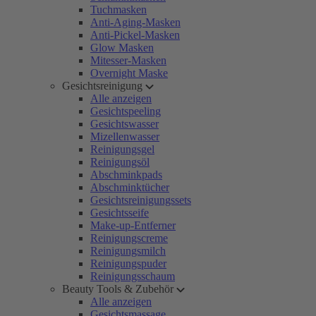
Tuchmasken
Anti-Aging-Masken
Anti-Pickel-Masken
Glow Masken
Mitesser-Masken
Overnight Maske
Gesichtsreinigung
Alle anzeigen
Gesichtspeeling
Gesichtswasser
Mizellenwasser
Reinigungsgel
Reinigungsöl
Abschminkpads
Abschminktücher
Gesichtsreinigungssets
Gesichtsseife
Make-up-Entferner
Reinigungscreme
Reinigungsmilch
Reinigungspuder
Reinigungsschaum
Beauty Tools & Zubehör
Alle anzeigen
Gesichtsmassage