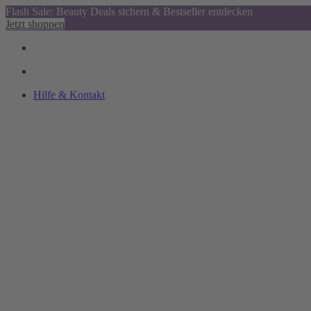
Flash Sale: Beauty Deals sichern & Bestseller entdecken
Jetzt shoppen
Hilfe & Kontakt