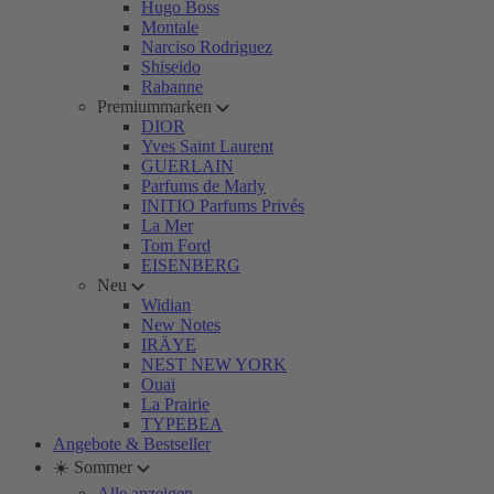
Hugo Boss
Montale
Narciso Rodriguez
Shiseido
Rabanne
Premiummarken
DIOR
Yves Saint Laurent
GUERLAIN
Parfums de Marly
INITIO Parfums Privés
La Mer
Tom Ford
EISENBERG
Neu
Widian
New Notes
IRÄYE
NEST NEW YORK
Ouai
La Prairie
TYPEBEA
Angebote & Bestseller
☀️ Sommer
Alle anzeigen