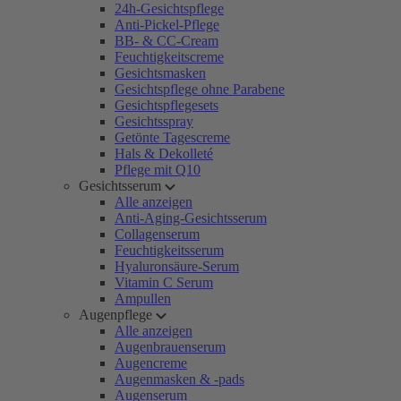
24h-Gesichtspflege
Anti-Pickel-Pflege
BB- & CC-Cream
Feuchtigkeitscreme
Gesichtsmasken
Gesichtspflege ohne Parabene
Gesichtspflegesets
Gesichtsspray
Getönte Tagescreme
Hals & Dekolleté
Pflege mit Q10
Gesichtsserum
Alle anzeigen
Anti-Aging-Gesichtsserum
Collagenserum
Feuchtigkeitsserum
Hyaluronsäure-Serum
Vitamin C Serum
Ampullen
Augenpflege
Alle anzeigen
Augenbrauenserum
Augencreme
Augenmasken & -pads
Augenserum