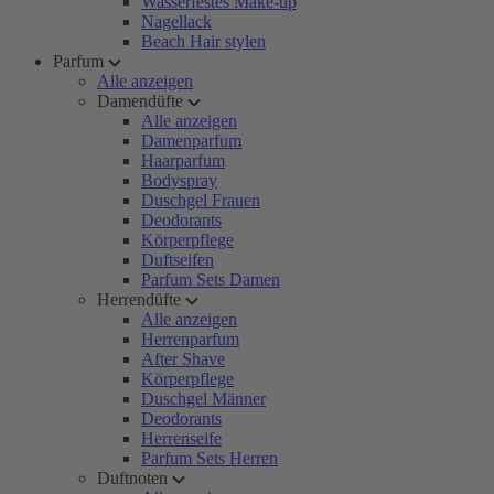
Wasserfestes Make-up
Nagellack
Beach Hair stylen
Parfum
Alle anzeigen
Damendüfte
Alle anzeigen
Damenparfum
Haarparfum
Bodyspray
Duschgel Frauen
Deodorants
Körperpflege
Duftseifen
Parfum Sets Damen
Herrendüfte
Alle anzeigen
Herrenparfum
After Shave
Körperpflege
Duschgel Männer
Deodorants
Herrenseife
Parfum Sets Herren
Duftnoten