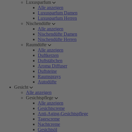
Luxusparfum
Alle anzeigen
Luxusparfum Damen
Luxusparfum Herren
Nischendüfte
Alle anzeigen
Nischendüfte Damen
Nischendüfte Herren
Raumdüfte
Alle anzeigen
Duftkerzen
Duftstäbchen
Aroma Diffuser
Duftsteine
Raumsprays
Autodüfte
Gesicht
Alle anzeigen
Gesichtspflege
Alle anzeigen
Gesichtscreme
Anti-Aging-Gesichtspflege
Tagescreme
Nachtcreme
Gesichtsöl