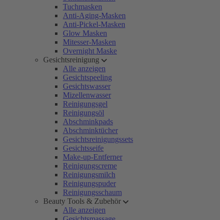
Tuchmasken
Anti-Aging-Masken
Anti-Pickel-Masken
Glow Masken
Mitesser-Masken
Overnight Maske
Gesichtsreinigung
Alle anzeigen
Gesichtspeeling
Gesichtswasser
Mizellenwasser
Reinigungsgel
Reinigungsöl
Abschminkpads
Abschminktücher
Gesichtsreinigungssets
Gesichtsseife
Make-up-Entferner
Reinigungscreme
Reinigungsmilch
Reinigungspuder
Reinigungsschaum
Beauty Tools & Zubehör
Alle anzeigen
Gesichtsmassage