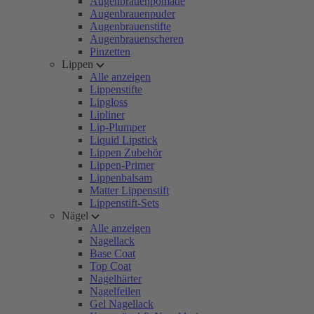
Augenbrauenpomade
Augenbrauenpuder
Augenbrauenstifte
Augenbrauenscheren
Pinzetten
Lippen
Alle anzeigen
Lippenstifte
Lipgloss
Lipliner
Lip-Plumper
Liquid Lipstick
Lippen Zubehör
Lippen-Primer
Lippenbalsam
Matter Lippenstift
Lippenstift-Sets
Nägel
Alle anzeigen
Nagellack
Base Coat
Top Coat
Nagelhärter
Nagelfeilen
Gel Nagellack