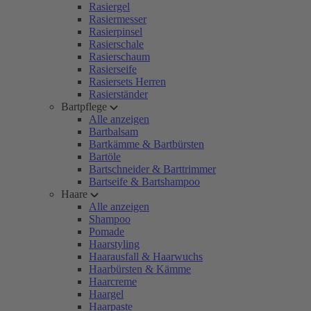
Rasiergel
Rasiermesser
Rasierpinsel
Rasierschale
Rasierschaum
Rasierseife
Rasiersets Herren
Rasierständer
Bartpflege
Alle anzeigen
Bartbalsam
Bartkämme & Bartbürsten
Bartöle
Bartschneider & Barttrimmer
Bartseife & Bartshampoo
Haare
Alle anzeigen
Shampoo
Pomade
Haarstyling
Haarausfall & Haarwuchs
Haarbürsten & Kämme
Haarcreme
Haargel
Haarpaste