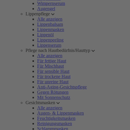
Wimpernserum
Augengel
Lippenpflege
Alle anzeigen
Lippenbalsam
Lippenmasken
Lippenöl
Lippenpeeling
Lippenserum
Pflege nach Hautbedürfnis/Hauttyp
Alle anzeigen
Für fettige Haut
Für Mischhaut
Für sensible Haut
Für trockene Haut
Für unreine Haut
Anti-Aging-Gesichtspflege
Gegen Rötungen
Mit Sonnenschutz
Gesichtsmasken
Alle anzeigen
Augen- & Lippenmasken
Feuchtigkeitsmasken
Reinigungsmasken
Schlammmasken