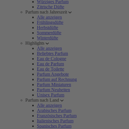
Würziges Parfum
Zitrische Düfte
Parfum nach Jahreszeit
Alle anzeigen
Frühlingsdüfte
Herbstdüfte
Sommerdüfte
Winterdüfte
Highlights
Alle anzeigen
Beliebtes Parfum
Eau de Cologne
Eau de Parfum
Eau de Toilette
Parfum Angebote
Parfum auf Rechnung
Parfum Miniaturen
Parfum Neuheiten
Unisex Parfum
Parfum nach Land
Alle anzeigen
Arabisches Parfum
Französisches Parfum
Italienisches Parfum
Spanisches Parfum