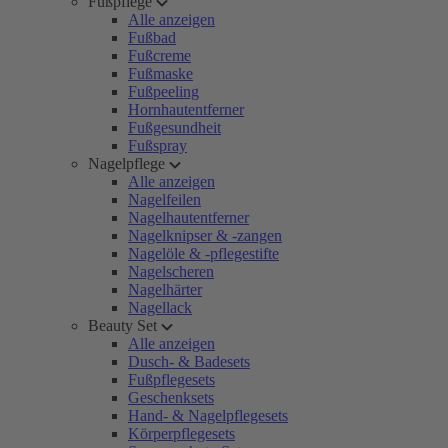
Fußpflege
Alle anzeigen
Fußbad
Fußcreme
Fußmaske
Fußpeeling
Hornhautentferner
Fußgesundheit
Fußspray
Nagelpflege
Alle anzeigen
Nagelfeilen
Nagelhautentferner
Nagelknipser & -zangen
Nagelöle & -pflegestifte
Nagelscheren
Nagelhärter
Nagellack
Beauty Set
Alle anzeigen
Dusch- & Badesets
Fußpflegesets
Geschenksets
Hand- & Nagelpflegesets
Körperpflegesets