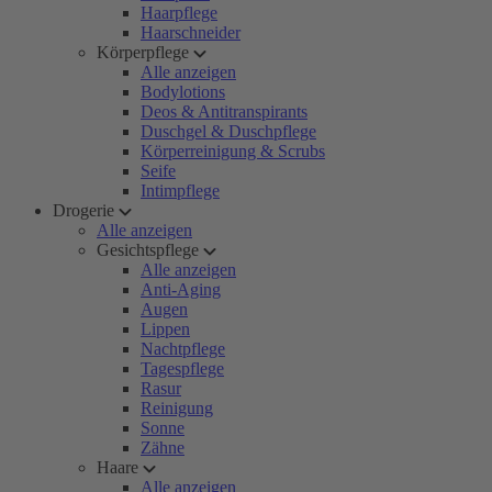
Haarpflege
Haarschneider
Körperpflege
Alle anzeigen
Bodylotions
Deos & Antitranspirants
Duschgel & Duschpflege
Körperreinigung & Scrubs
Seife
Intimpflege
Drogerie
Alle anzeigen
Gesichtspflege
Alle anzeigen
Anti-Aging
Augen
Lippen
Nachtpflege
Tagespflege
Rasur
Reinigung
Sonne
Zähne
Haare
Alle anzeigen