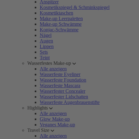
Anspitzer
Kosmetikspiegel & Schminkspiegel
Kosmetiktaschen
Make-up Leerpaletten
Make-up Schwämme
Konjac-Schwämme
Nägel
Augen
Lippen
Sets
Teint
Wasserfestes Make-up
Alle anzeigen
Wasserfeste Eyeliner
Wasserfeste Foundation
Wasserfeste Mascara
Wasserfester Concealer
Wasserfester Lidschatten
Wasserfeste Augenbrauenstifte
Highlights
Alle anzeigen
Glow Make-up
Veganes Make-up
Travel Size
Alle anzeigen