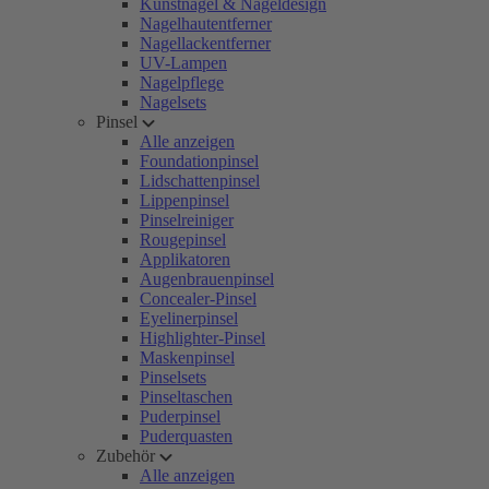
Kunstnägel & Nageldesign
Nagelhautentferner
Nagellackentferner
UV-Lampen
Nagelpflege
Nagelsets
Pinsel
Alle anzeigen
Foundationpinsel
Lidschattenpinsel
Lippenpinsel
Pinselreiniger
Rougepinsel
Applikatoren
Augenbrauenpinsel
Concealer-Pinsel
Eyelinerpinsel
Highlighter-Pinsel
Maskenpinsel
Pinselsets
Pinseltaschen
Puderpinsel
Puderquasten
Zubehör
Alle anzeigen