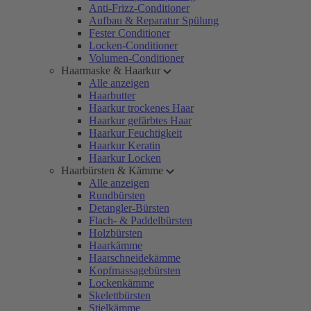
Anti-Frizz-Conditioner
Aufbau & Reparatur Spülung
Fester Conditioner
Locken-Conditioner
Volumen-Conditioner
Haarmaske & Haarkur
Alle anzeigen
Haarbutter
Haarkur trockenes Haar
Haarkur gefärbtes Haar
Haarkur Feuchtigkeit
Haarkur Keratin
Haarkur Locken
Haarbürsten & Kämme
Alle anzeigen
Rundbürsten
Detangler-Bürsten
Flach- & Paddelbürsten
Holzbürsten
Haarkämme
Haarschneidekämme
Kopfmassagebürsten
Lockenkämme
Skelettbürsten
Stielkämme