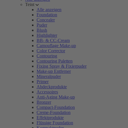
Teint
Alle anzeigen
Foundation
Concealer
Puder
Blush
Highlighter
BB- & CC-Cream
Camouflage Make-up
Color Corrector
Contouring
Contouring Paletten
Fixing Spray & Fixierpuder
Make-up Entferner
Mineralpuder
Primer
Abdeckprodukte
Accessoires
Anti-Aging Make-up
Bronzer
Compact-Foundation
Creme-Foundation
Effektprodukte
Flüssige Foundation
Kompaktpuder