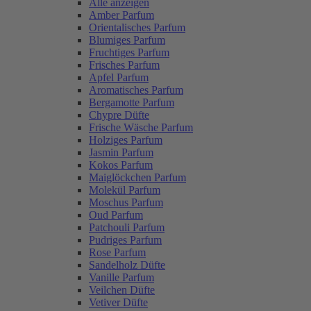
Alle anzeigen
Amber Parfum
Orientalisches Parfum
Blumiges Parfum
Fruchtiges Parfum
Frisches Parfum
Apfel Parfum
Aromatisches Parfum
Bergamotte Parfum
Chypre Düfte
Frische Wäsche Parfum
Holziges Parfum
Jasmin Parfum
Kokos Parfum
Maiglöckchen Parfum
Molekül Parfum
Moschus Parfum
Oud Parfum
Patchouli Parfum
Pudriges Parfum
Rose Parfum
Sandelholz Düfte
Vanille Parfum
Veilchen Düfte
Vetiver Düfte