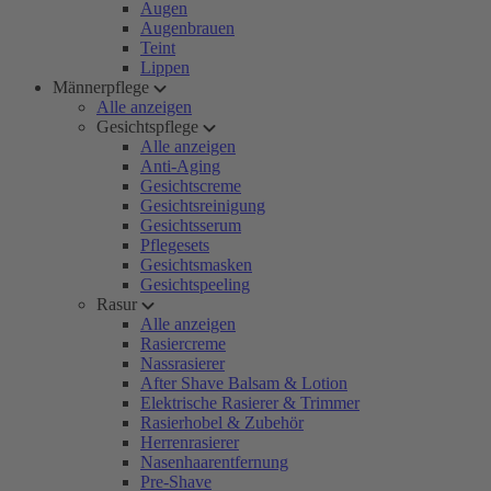
Augen
Augenbrauen
Teint
Lippen
Männerpflege
Alle anzeigen
Gesichtspflege
Alle anzeigen
Anti-Aging
Gesichtscreme
Gesichtsreinigung
Gesichtsserum
Pflegesets
Gesichtsmasken
Gesichtspeeling
Rasur
Alle anzeigen
Rasiercreme
Nassrasierer
After Shave Balsam & Lotion
Elektrische Rasierer & Trimmer
Rasierhobel & Zubehör
Herrenrasierer
Nasenhaarentfernung
Pre-Shave