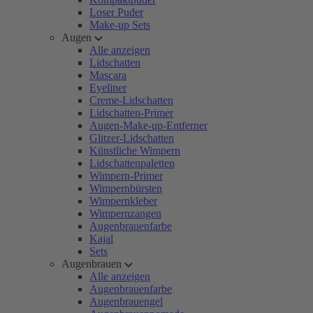
Loser Puder
Make-up Sets
Augen
Alle anzeigen
Lidschatten
Mascara
Eyeliner
Creme-Lidschatten
Lidschatten-Primer
Augen-Make-up-Entferner
Glitzer-Lidschatten
Künstliche Wimpern
Lidschattenpaletten
Wimpern-Primer
Wimpernbürsten
Wimpernkleber
Wimpernzangen
Augenbrauenfarbe
Kajal
Sets
Augenbrauen
Alle anzeigen
Augenbrauenfarbe
Augenbrauengel