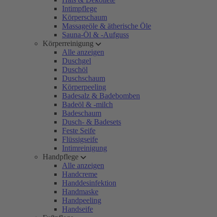
Intimpflege
Körperschaum
Massageöle & ätherische Öle
Sauna-Öl & -Aufguss
Körperreinigung
Alle anzeigen
Duschgel
Duschöl
Duschschaum
Körperpeeling
Badesalz & Badebomben
Badeöl & -milch
Badeschaum
Dusch- & Badesets
Feste Seife
Flüssigseife
Intimreinigung
Handpflege
Alle anzeigen
Handcreme
Handdesinfektion
Handmaske
Handpeeling
Handseife