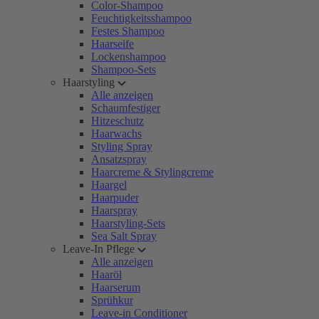
Color-Shampoo
Feuchtigkeitsshampoo
Festes Shampoo
Haarseife
Lockenshampoo
Shampoo-Sets
Haarstyling
Alle anzeigen
Schaumfestiger
Hitzeschutz
Haarwachs
Styling Spray
Ansatzspray
Haarcreme & Stylingcreme
Haargel
Haarpuder
Haarspray
Haarstyling-Sets
Sea Salt Spray
Leave-In Pflege
Alle anzeigen
Haaröl
Haarserum
Sprühkur
Leave-in Conditioner