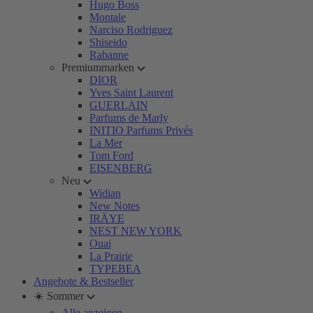
Hugo Boss
Montale
Narciso Rodriguez
Shiseido
Rabanne
Premiummarken
DIOR
Yves Saint Laurent
GUERLAIN
Parfums de Marly
INITIO Parfums Privés
La Mer
Tom Ford
EISENBERG
Neu
Widian
New Notes
IRÄYE
NEST NEW YORK
Ouai
La Prairie
TYPEBEA
Angebote & Bestseller
☀️ Sommer
Alle anzeigen