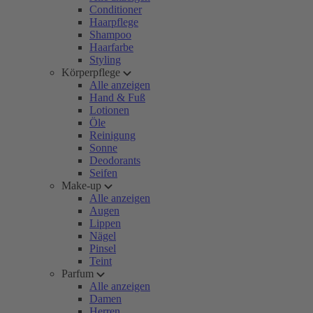
Conditioner
Haarpflege
Shampoo
Haarfarbe
Styling
Körperpflege
Alle anzeigen
Hand & Fuß
Lotionen
Öle
Reinigung
Sonne
Deodorants
Seifen
Make-up
Alle anzeigen
Augen
Lippen
Nägel
Pinsel
Teint
Parfum
Alle anzeigen
Damen
Herren