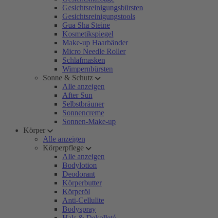
Gesichtsreinigungsbürsten
Gesichtsreinigungstools
Gua Sha Steine
Kosmetikspiegel
Make-up Haarbänder
Micro Needle Roller
Schlafmasken
Wimpernbürsten
Sonne & Schutz
Alle anzeigen
After Sun
Selbstbräuner
Sonnencreme
Sonnen-Make-up
Körper
Alle anzeigen
Körperpflege
Alle anzeigen
Bodylotion
Deodorant
Körperbutter
Körperöl
Anti-Cellulite
Bodyspray
Hals & Dekolleté