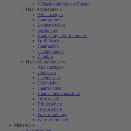
Wildschweinborsten-Bürsten
Haar-Accessoires
Alle anzeigen
Haargummis
Lockenwickler
Scrunchies
Haarspangen & -klammern
Sprühflaschen
Haarnadeln
Lockenbänder
Zubehör
Haarstyling-Geräte
Alle anzeigen
Glätteisen
Lockenstäbe
Heizwickler
Haartrockner
Haarschneidemaschine
Diffusor-Fön
Effilierschere
Friseurschere
Friseurumhänge
Warmluftbürsten
Make-up
Alle anzeigen