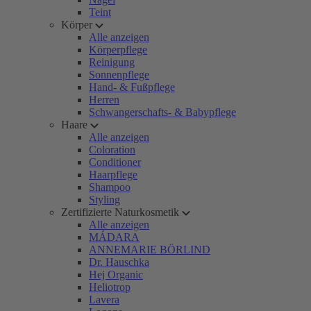
Teint
Körper
Alle anzeigen
Körperpflege
Reinigung
Sonnenpflege
Hand- & Fußpflege
Herren
Schwangerschafts- & Babypflege
Haare
Alle anzeigen
Coloration
Conditioner
Haarpflege
Shampoo
Styling
Zertifizierte Naturkosmetik
Alle anzeigen
MÁDARA
ANNEMARIE BÖRLIND
Dr. Hauschka
Hej Organic
Heliotrop
Lavera