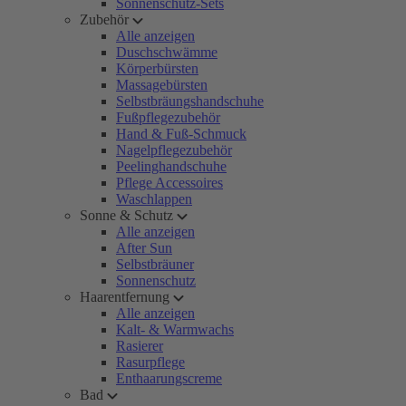
Sonnenschutz-Sets
Zubehör
Alle anzeigen
Duschschwämme
Körperbürsten
Massagebürsten
Selbstbräungshandschuhe
Fußpflegezubehör
Hand & Fuß-Schmuck
Nagelpflegezubehör
Peelinghandschuhe
Pflege Accessoires
Waschlappen
Sonne & Schutz
Alle anzeigen
After Sun
Selbstbräuner
Sonnenschutz
Haarentfernung
Alle anzeigen
Kalt- & Warmwachs
Rasierer
Rasurpflege
Enthaarungscreme
Bad