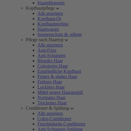
Haarpflegesets
Kopfhautpflege
Alle anzeigen
Kopfhaut-Öl
Kopfhautpeeling
Haarwasser
Sonnenschutz & -pflege
Pflege nach Haartyp
Alle anzeigen
Anti-Frizz
Anti-Schuppen
Blondes Haar
Coloriertes Haar
Empfindliche Kopfhaut
Feines & glattes Haar
Fettiges Haar
Lockiges Haar
Mittel gegen Haarausfall
Normales Haar
Trockenes Haar
Conditioner & Spülung
Alle anzeigen
Color-Conditioner
Feuchtigkeits-Conditioner
Anti-Schuppen-Spülung