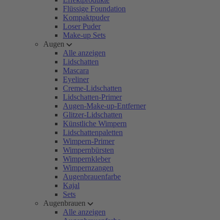
Flüssige Foundation
Kompaktpuder
Loser Puder
Make-up Sets
Augen
Alle anzeigen
Lidschatten
Mascara
Eyeliner
Creme-Lidschatten
Lidschatten-Primer
Augen-Make-up-Entferner
Glitzer-Lidschatten
Künstliche Wimpern
Lidschattenpaletten
Wimpern-Primer
Wimpernbürsten
Wimpernkleber
Wimpernzangen
Augenbrauenfarbe
Kajal
Sets
Augenbrauen
Alle anzeigen