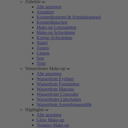
Zubehör
Alle anzeigen
Anspitzer
Kosmetikspiegel & Schminkspiegel
Kosmetiktaschen
Make-up Leerpaletten
Make-up Schwämme
Konjac-Schwämme
Nägel
Augen
Lippen
Sets
Teint
Wasserfestes Make-up
Alle anzeigen
Wasserfeste Eyeliner
Wasserfeste Foundation
Wasserfeste Mascara
Wasserfester Concealer
Wasserfester Lidschatten
Wasserfeste Augenbrauenstifte
Highlights
Alle anzeigen
Glow Make-up
Veganes Make-up