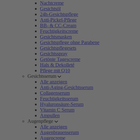
Nachtcreme
Gesichtsöl
24h-Gesichtspflege
Anti-Pickel-Pflege
BB- & CC-Cream
Feuchtigkeitscreme
Gesichtsmasken
Gesichtspflege ohne Parabene
Gesichtspflegesets
Gesichtsspray
Getönte Tagescreme
Hals & Dekolleté
Pflege mit Q10
Gesichtsserum
Alle anzeigen
Anti-Aging-Gesichtsserum
Collagenserum
Feuchtigkeitsserum
Hyaluronsäure-Serum
Vitamin C Serum
Ampullen
Augenpflege
Alle anzeigen
Augenbrauenserum
Augencreme