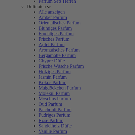
Parfum Sets Herren
Duftnoten
Alle anzeigen
Amber Parfum
Orientalisches Parfum
Blumiges Parfum
Fruchtiges Parfum
Frisches Parfum
Apfel Parfum
Aromatisches Parfum
Bergamotte Parfum
Chypre Düfte
Frische Wäsche Parfum
Holziges Parfum
Jasmin Parfum
Kokos Parfum
Maiglöckchen Parfum
Molekül Parfum
Moschus Parfum
Oud Parfum
Patchouli Parfum
Pudriges Parfum
Rose Parfum
Sandelholz Düfte
Vanille Parfum