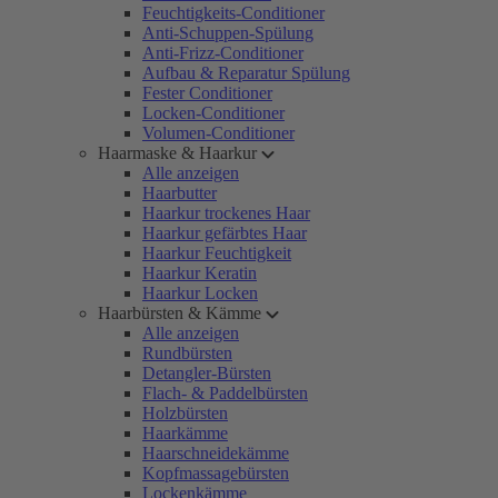
Feuchtigkeits-Conditioner
Anti-Schuppen-Spülung
Anti-Frizz-Conditioner
Aufbau & Reparatur Spülung
Fester Conditioner
Locken-Conditioner
Volumen-Conditioner
Haarmaske & Haarkur
Alle anzeigen
Haarbutter
Haarkur trockenes Haar
Haarkur gefärbtes Haar
Haarkur Feuchtigkeit
Haarkur Keratin
Haarkur Locken
Haarbürsten & Kämme
Alle anzeigen
Rundbürsten
Detangler-Bürsten
Flach- & Paddelbürsten
Holzbürsten
Haarkämme
Haarschneidekämme
Kopfmassagebürsten
Lockenkämme