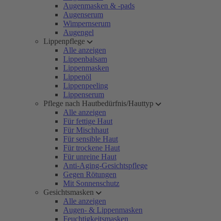
Augenmasken & -pads
Augenserum
Wimpernserum
Augengel
Lippenpflege
Alle anzeigen
Lippenbalsam
Lippenmasken
Lippenöl
Lippenpeeling
Lippenserum
Pflege nach Hautbedürfnis/Hauttyp
Alle anzeigen
Für fettige Haut
Für Mischhaut
Für sensible Haut
Für trockene Haut
Für unreine Haut
Anti-Aging-Gesichtspflege
Gegen Rötungen
Mit Sonnenschutz
Gesichtsmasken
Alle anzeigen
Augen- & Lippenmasken
Feuchtigkeitsmasken