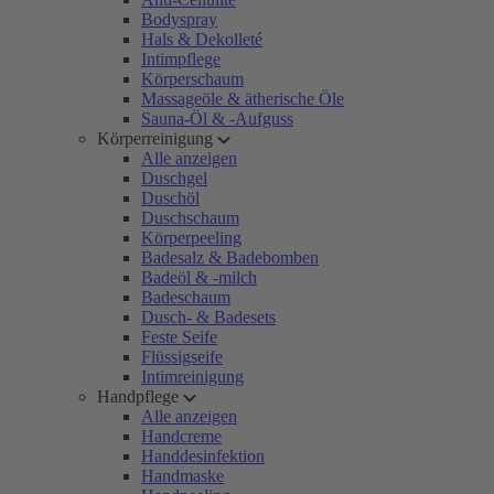
Bodyspray
Hals & Dekolleté
Intimpflege
Körperschaum
Massageöle & ätherische Öle
Sauna-Öl & -Aufguss
Körperreinigung
Alle anzeigen
Duschgel
Duschöl
Duschschaum
Körperpeeling
Badesalz & Badebomben
Badeöl & -milch
Badeschaum
Dusch- & Badesets
Feste Seife
Flüssigseife
Intimreinigung
Handpflege
Alle anzeigen
Handcreme
Handdesinfektion
Handmaske