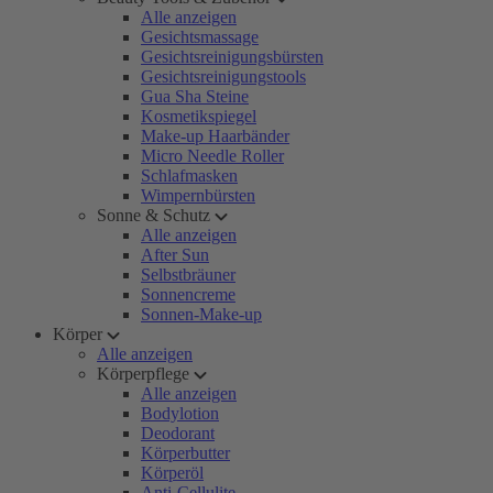
Alle anzeigen
Gesichtsmassage
Gesichtsreinigungsbürsten
Gesichtsreinigungstools
Gua Sha Steine
Kosmetikspiegel
Make-up Haarbänder
Micro Needle Roller
Schlafmasken
Wimpernbürsten
Sonne & Schutz
Alle anzeigen
After Sun
Selbstbräuner
Sonnencreme
Sonnen-Make-up
Körper
Alle anzeigen
Körperpflege
Alle anzeigen
Bodylotion
Deodorant
Körperbutter
Körperöl
Anti-Cellulite