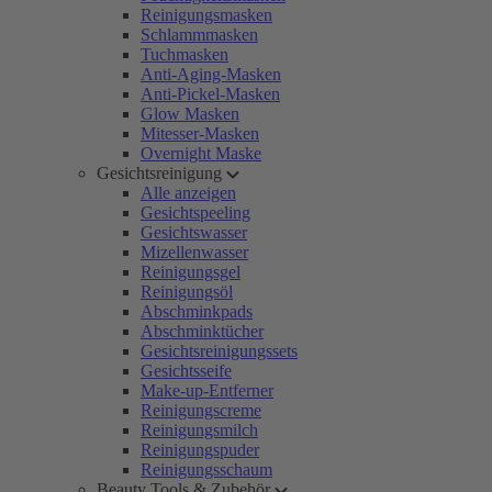
Reinigungsmasken
Schlammmasken
Tuchmasken
Anti-Aging-Masken
Anti-Pickel-Masken
Glow Masken
Mitesser-Masken
Overnight Maske
Gesichtsreinigung
Alle anzeigen
Gesichtspeeling
Gesichtswasser
Mizellenwasser
Reinigungsgel
Reinigungsöl
Abschminkpads
Abschminktücher
Gesichtsreinigungssets
Gesichtsseife
Make-up-Entferner
Reinigungscreme
Reinigungsmilch
Reinigungspuder
Reinigungsschaum
Beauty Tools & Zubehör