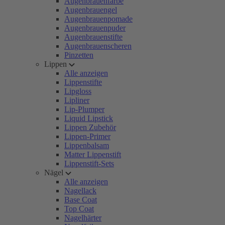
Augenbrauenfarbe
Augenbrauengel
Augenbrauenpomade
Augenbrauenpuder
Augenbrauenstifte
Augenbrauenscheren
Pinzetten
Lippen
Alle anzeigen
Lippenstifte
Lipgloss
Lipliner
Lip-Plumper
Liquid Lipstick
Lippen Zubehör
Lippen-Primer
Lippenbalsam
Matter Lippenstift
Lippenstift-Sets
Nägel
Alle anzeigen
Nagellack
Base Coat
Top Coat
Nagelhärter