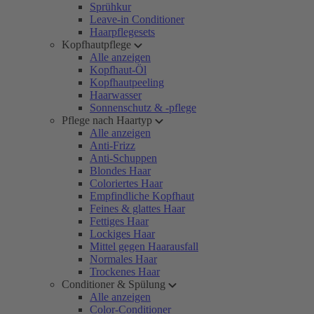
Sprühkur
Leave-in Conditioner
Haarpflegesets
Kopfhautpflege
Alle anzeigen
Kopfhaut-Öl
Kopfhautpeeling
Haarwasser
Sonnenschutz & -pflege
Pflege nach Haartyp
Alle anzeigen
Anti-Frizz
Anti-Schuppen
Blondes Haar
Coloriertes Haar
Empfindliche Kopfhaut
Feines & glattes Haar
Fettiges Haar
Lockiges Haar
Mittel gegen Haarausfall
Normales Haar
Trockenes Haar
Conditioner & Spülung
Alle anzeigen
Color-Conditioner