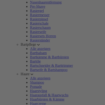
Nasenhaarentfernung
Pre-Shave
Rasiergel
Rasiermesser
Rasierpinsel
Rasierschale
Rasierschaum
Rasierseife
Rasiersets Herren
Rasierständer
Bartpflege
Alle anzeigen
Bartbalsam
Bartkämme & Bartbürsten
Bartöle
Bartschneider & Barttrimmer
Bartseife & Bartshampoo
Haare
Alle anzeigen
Shampoo
Pomade
Haarstyling
Haarausfall & Haarwuchs
Haarbürsten & Kämme
Haarcreme