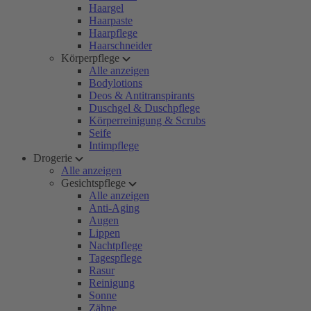
Haargel
Haarpaste
Haarpflege
Haarschneider
Körperpflege
Alle anzeigen
Bodylotions
Deos & Antitranspirants
Duschgel & Duschpflege
Körperreinigung & Scrubs
Seife
Intimpflege
Drogerie
Alle anzeigen
Gesichtspflege
Alle anzeigen
Anti-Aging
Augen
Lippen
Nachtpflege
Tagespflege
Rasur
Reinigung
Sonne
Zähne