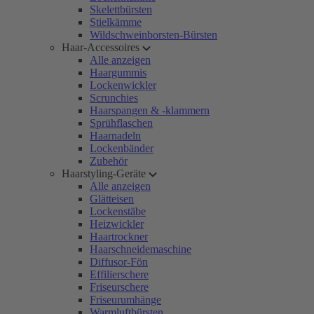
Skelettbürsten
Stielkämme
Wildschweinborsten-Bürsten
Haar-Accessoires
Alle anzeigen
Haargummis
Lockenwickler
Scrunchies
Haarspangen & -klammern
Sprühflaschen
Haarnadeln
Lockenbänder
Zubehör
Haarstyling-Geräte
Alle anzeigen
Glätteisen
Lockenstäbe
Heizwickler
Haartrockner
Haarschneidemaschine
Diffusor-Fön
Effilierschere
Friseurschere
Friseurumhänge
Warmluftbürsten