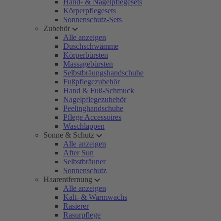
Hand- & Nagelpflegesets
Körperpflegesets
Sonnenschutz-Sets
Zubehör
Alle anzeigen
Duschschwämme
Körperbürsten
Massagebürsten
Selbstbräungshandschuhe
Fußpflegezubehör
Hand & Fuß-Schmuck
Nagelpflegezubehör
Peelinghandschuhe
Pflege Accessoires
Waschlappen
Sonne & Schutz
Alle anzeigen
After Sun
Selbstbräuner
Sonnenschutz
Haarentfernung
Alle anzeigen
Kalt- & Warmwachs
Rasierer
Rasurpflege