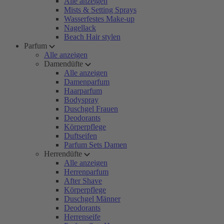
Alle anzeigen
Mists & Setting Sprays
Wasserfestes Make-up
Nagellack
Beach Hair stylen
Parfum
Alle anzeigen
Damendüfte
Alle anzeigen
Damenparfum
Haarparfum
Bodyspray
Duschgel Frauen
Deodorants
Körperpflege
Duftseifen
Parfum Sets Damen
Herrendüfte
Alle anzeigen
Herrenparfum
After Shave
Körperpflege
Duschgel Männer
Deodorants
Herrenseife