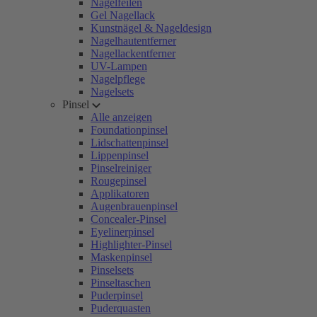
Nagelfeilen
Gel Nagellack
Kunstnägel & Nageldesign
Nagelhautentferner
Nagellackentferner
UV-Lampen
Nagelpflege
Nagelsets
Pinsel
Alle anzeigen
Foundationpinsel
Lidschattenpinsel
Lippenpinsel
Pinselreiniger
Rougepinsel
Applikatoren
Augenbrauenpinsel
Concealer-Pinsel
Eyelinerpinsel
Highlighter-Pinsel
Maskenpinsel
Pinselsets
Pinseltaschen
Puderpinsel
Puderquasten