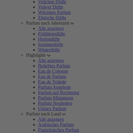
Veilchen Düfte
Vetiver Düfte
Würziges Parfum
Zitrische Düfte
Parfum nach Jahreszeit
Alle anzeigen
Frühlingsdüfte
Herbstdüfte
Sommerdüfte
Winterdüfte
Highlights
Alle anzeigen
Beliebtes Parfum
Eau de Cologne
Eau de Parfum
Eau de Toilette
Parfum Angebote
Parfum auf Rechnung
Parfum Miniaturen
Parfum Neuheiten
Unisex Parfum
Parfum nach Land
Alle anzeigen
Arabisches Parfum
Französisches Parfum