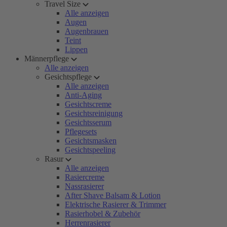
Travel Size
Alle anzeigen
Augen
Augenbrauen
Teint
Lippen
Männerpflege
Alle anzeigen
Gesichtspflege
Alle anzeigen
Anti-Aging
Gesichtscreme
Gesichtsreinigung
Gesichtsserum
Pflegesets
Gesichtsmasken
Gesichtspeeling
Rasur
Alle anzeigen
Rasiercreme
Nassrasierer
After Shave Balsam & Lotion
Elektrische Rasierer & Trimmer
Rasierhobel & Zubehör
Herrenrasierer