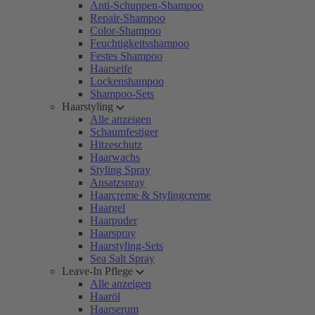
Anti-Schuppen-Shampoo
Repair-Shampoo
Color-Shampoo
Feuchtigkeitsshampoo
Festes Shampoo
Haarseife
Lockenshampoo
Shampoo-Sets
Haarstyling
Alle anzeigen
Schaumfestiger
Hitzeschutz
Haarwachs
Styling Spray
Ansatzspray
Haarcreme & Stylingcreme
Haargel
Haarpuder
Haarspray
Haarstyling-Sets
Sea Salt Spray
Leave-In Pflege
Alle anzeigen
Haaröl
Haarserum