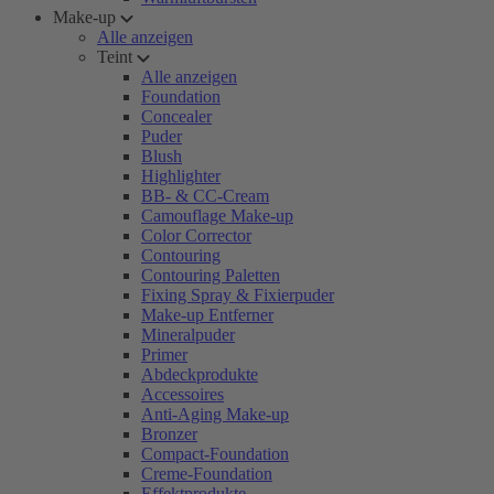
Make-up
Alle anzeigen
Teint
Alle anzeigen
Foundation
Concealer
Puder
Blush
Highlighter
BB- & CC-Cream
Camouflage Make-up
Color Corrector
Contouring
Contouring Paletten
Fixing Spray & Fixierpuder
Make-up Entferner
Mineralpuder
Primer
Abdeckprodukte
Accessoires
Anti-Aging Make-up
Bronzer
Compact-Foundation
Creme-Foundation
Effektprodukte