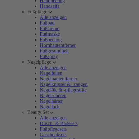
Handpeeling
Handseife
Fußpflege
Alle anzeigen
Fußbad
Fußcreme
Fußmaske
Fußpeeling
Hornhautentferner
Fußgesundheit
Fußspray
Nagelpflege
Alle anzeigen
Nagelfeilen
Nagelhautentferner
Nagelknipser & -zangen
Nagelöle & -pflegestifte
Nagelscheren
Nagelhärter
Nagellack
Beauty Set
Alle anzeigen
Dusch- & Badesets
Fußpflegesets
Geschenksets