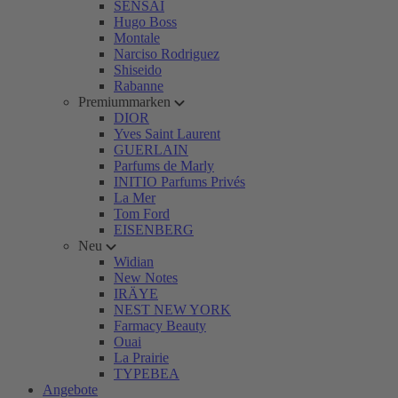
SENSAI
Hugo Boss
Montale
Narciso Rodriguez
Shiseido
Rabanne
Premiummarken
DIOR
Yves Saint Laurent
GUERLAIN
Parfums de Marly
INITIO Parfums Privés
La Mer
Tom Ford
EISENBERG
Neu
Widian
New Notes
IRÄYE
NEST NEW YORK
Farmacy Beauty
Ouai
La Prairie
TYPEBEA
Angebote