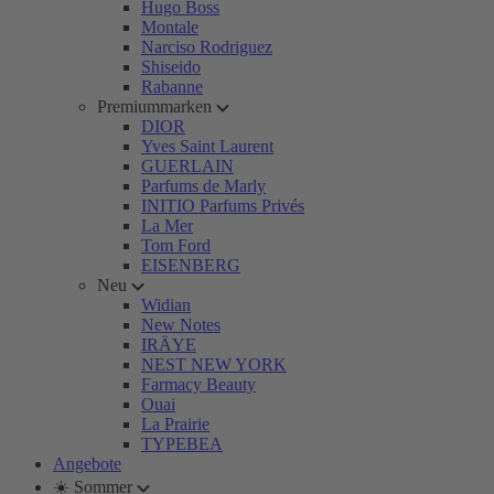
Hugo Boss
Montale
Narciso Rodriguez
Shiseido
Rabanne
Premiummarken
DIOR
Yves Saint Laurent
GUERLAIN
Parfums de Marly
INITIO Parfums Privés
La Mer
Tom Ford
EISENBERG
Neu
Widian
New Notes
IRÄYE
NEST NEW YORK
Farmacy Beauty
Ouai
La Prairie
TYPEBEA
Angebote
☀️ Sommer