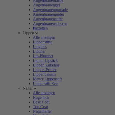
Augenbrauenfarbe
Augenbrauengel
Augenbrauenpomade
Augenbrauenpuder
Augenbrauenstifte
Augenbrauenscheren
Pinzetten
Lippen
Alle anzeigen
Lippenstifte
Lipgloss
Lipliner
Lip-Plumper
Liquid Lipstick
Lippen Zubehör
Lippen-Primer
Lippenbalsam
Matter Lippenstift
Lippenstift-Sets
Nägel
Alle anzeigen
Nagellack
Base Coat
Top Coat
Nagelhärter