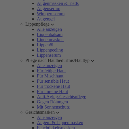
Augenmasken & -pads
Augenserum
Wimpernserum
Augengel
Lippenpflege
Alle anzeigen
Lippenbalsam
Lippenmasken
Lippenöl
Lippenpeeling
Lippenserum
Pflege nach Hautbedürfnis/Hauttyp
Alle anzeigen
Für fettige Haut
Für Mischhaut
Für sensible Haut
Für trockene Haut
Für unreine Haut
Anti-Aging-Gesichtspflege
Gegen Rötungen
Mit Sonnenschutz
Gesichtsmasken
Alle anzeigen
Augen- & Lippenmasken
Feuchtigkeitsmasken