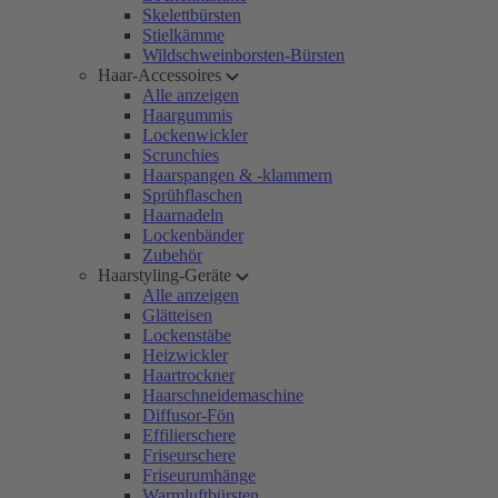
Skelettbürsten
Stielkämme
Wildschweinborsten-Bürsten
Haar-Accessoires
Alle anzeigen
Haargummis
Lockenwickler
Scrunchies
Haarspangen & -klammern
Sprühflaschen
Haarnadeln
Lockenbänder
Zubehör
Haarstyling-Geräte
Alle anzeigen
Glätteisen
Lockenstäbe
Heizwickler
Haartrockner
Haarschneidemaschine
Diffusor-Fön
Effilierschere
Friseurschere
Friseurumhänge
Warmluftbürsten