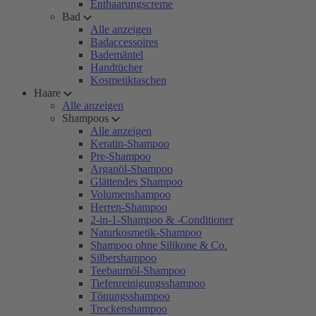
Enthaarungscreme
Bad
Alle anzeigen
Badaccessoires
Bademäntel
Handtücher
Kosmetiktaschen
Haare
Alle anzeigen
Shampoos
Alle anzeigen
Keratin-Shampoo
Pre-Shampoo
Arganöl-Shampoo
Glättendes Shampoo
Volumenshampoo
Herren-Shampoo
2-in-1-Shampoo & -Conditioner
Naturkosmetik-Shampoo
Shampoo ohne Silikone & Co.
Silbershampoo
Teebaumöl-Shampoo
Tiefenreinigungsshampoo
Tönungsshampoo
Trockenshampoo