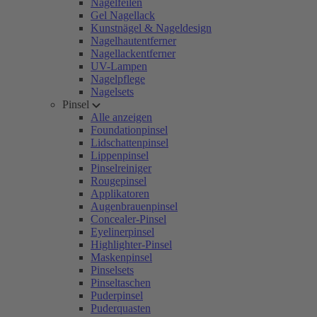
Nagelfeilen
Gel Nagellack
Kunstnägel & Nageldesign
Nagelhautentferner
Nagellackentferner
UV-Lampen
Nagelpflege
Nagelsets
Pinsel
Alle anzeigen
Foundationpinsel
Lidschattenpinsel
Lippenpinsel
Pinselreiniger
Rougepinsel
Applikatoren
Augenbrauenpinsel
Concealer-Pinsel
Eyelinerpinsel
Highlighter-Pinsel
Maskenpinsel
Pinselsets
Pinseltaschen
Puderpinsel
Puderquasten