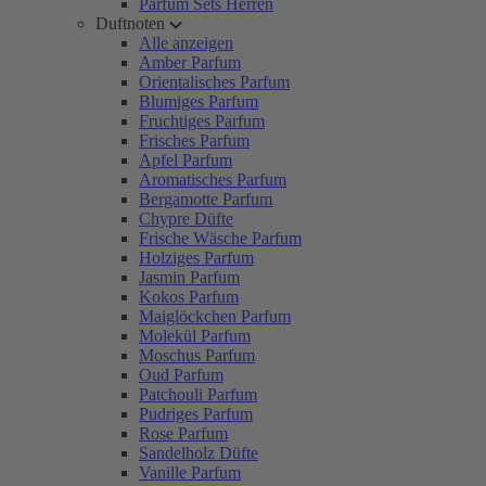
Parfum Sets Herren
Duftnoten
Alle anzeigen
Amber Parfum
Orientalisches Parfum
Blumiges Parfum
Fruchtiges Parfum
Frisches Parfum
Apfel Parfum
Aromatisches Parfum
Bergamotte Parfum
Chypre Düfte
Frische Wäsche Parfum
Holziges Parfum
Jasmin Parfum
Kokos Parfum
Maiglöckchen Parfum
Molekül Parfum
Moschus Parfum
Oud Parfum
Patchouli Parfum
Pudriges Parfum
Rose Parfum
Sandelholz Düfte
Vanille Parfum