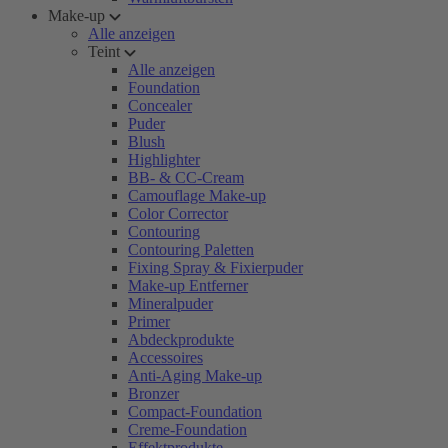
Make-up
Alle anzeigen
Teint
Alle anzeigen
Foundation
Concealer
Puder
Blush
Highlighter
BB- & CC-Cream
Camouflage Make-up
Color Corrector
Contouring
Contouring Paletten
Fixing Spray & Fixierpuder
Make-up Entferner
Mineralpuder
Primer
Abdeckprodukte
Accessoires
Anti-Aging Make-up
Bronzer
Compact-Foundation
Creme-Foundation
Effektprodukte