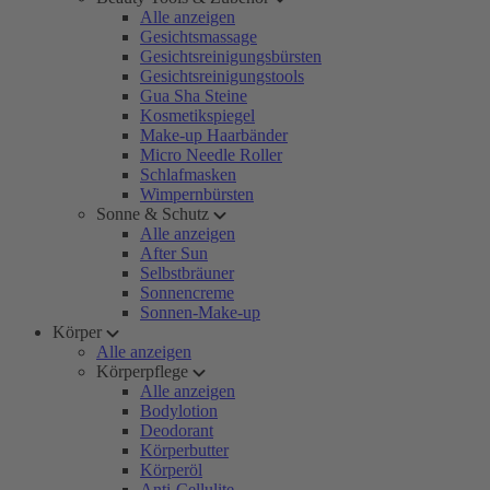
Alle anzeigen
Gesichtsmassage
Gesichtsreinigungsbürsten
Gesichtsreinigungstools
Gua Sha Steine
Kosmetikspiegel
Make-up Haarbänder
Micro Needle Roller
Schlafmasken
Wimpernbürsten
Sonne & Schutz
Alle anzeigen
After Sun
Selbstbräuner
Sonnencreme
Sonnen-Make-up
Körper
Alle anzeigen
Körperpflege
Alle anzeigen
Bodylotion
Deodorant
Körperbutter
Körperöl
Anti-Cellulite