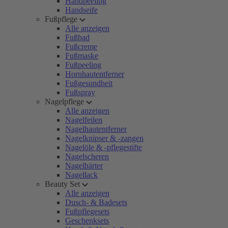
Handpeeling
Handseife
Fußpflege
Alle anzeigen
Fußbad
Fußcreme
Fußmaske
Fußpeeling
Hornhautentferner
Fußgesundheit
Fußspray
Nagelpflege
Alle anzeigen
Nagelfeilen
Nagelhautentferner
Nagelknipser & -zangen
Nagelöle & -pflegestifte
Nagelscheren
Nagelhärter
Nagellack
Beauty Set
Alle anzeigen
Dusch- & Badesets
Fußpflegesets
Geschenksets