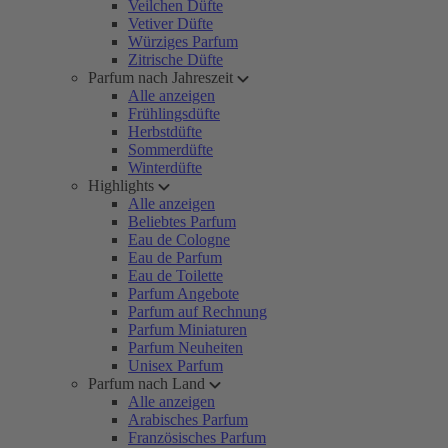
Veilchen Düfte
Vetiver Düfte
Würziges Parfum
Zitrische Düfte
Parfum nach Jahreszeit
Alle anzeigen
Frühlingsdüfte
Herbstdüfte
Sommerdüfte
Winterdüfte
Highlights
Alle anzeigen
Beliebtes Parfum
Eau de Cologne
Eau de Parfum
Eau de Toilette
Parfum Angebote
Parfum auf Rechnung
Parfum Miniaturen
Parfum Neuheiten
Unisex Parfum
Parfum nach Land
Alle anzeigen
Arabisches Parfum
Französisches Parfum