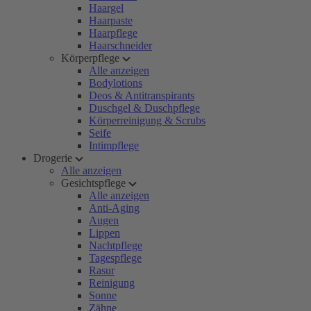
Haargel
Haarpaste
Haarpflege
Haarschneider
Körperpflege
Alle anzeigen
Bodylotions
Deos & Antitranspirants
Duschgel & Duschpflege
Körperreinigung & Scrubs
Seife
Intimpflege
Drogerie
Alle anzeigen
Gesichtspflege
Alle anzeigen
Anti-Aging
Augen
Lippen
Nachtpflege
Tagespflege
Rasur
Reinigung
Sonne
Zähne