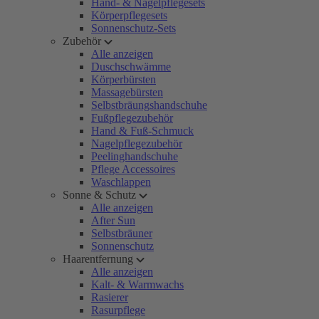
Hand- & Nagelpflegesets
Körperpflegesets
Sonnenschutz-Sets
Zubehör
Alle anzeigen
Duschschwämme
Körperbürsten
Massagebürsten
Selbstbräungshandschuhe
Fußpflegezubehör
Hand & Fuß-Schmuck
Nagelpflegezubehör
Peelinghandschuhe
Pflege Accessoires
Waschlappen
Sonne & Schutz
Alle anzeigen
After Sun
Selbstbräuner
Sonnenschutz
Haarentfernung
Alle anzeigen
Kalt- & Warmwachs
Rasierer
Rasurpflege