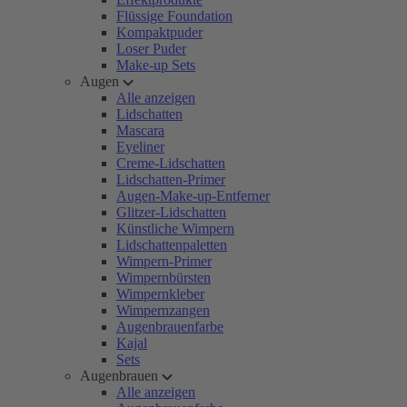
Flüssige Foundation
Kompaktpuder
Loser Puder
Make-up Sets
Augen
Alle anzeigen
Lidschatten
Mascara
Eyeliner
Creme-Lidschatten
Lidschatten-Primer
Augen-Make-up-Entferner
Glitzer-Lidschatten
Künstliche Wimpern
Lidschattenpaletten
Wimpern-Primer
Wimpernbürsten
Wimpernkleber
Wimpernzangen
Augenbrauenfarbe
Kajal
Sets
Augenbrauen
Alle anzeigen