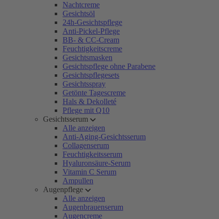
Nachtcreme
Gesichtsöl
24h-Gesichtspflege
Anti-Pickel-Pflege
BB- & CC-Cream
Feuchtigkeitscreme
Gesichtsmasken
Gesichtspflege ohne Parabene
Gesichtspflegesets
Gesichtsspray
Getönte Tagescreme
Hals & Dekolleté
Pflege mit Q10
Gesichtsserum
Alle anzeigen
Anti-Aging-Gesichtsserum
Collagenserum
Feuchtigkeitsserum
Hyaluronsäure-Serum
Vitamin C Serum
Ampullen
Augenpflege
Alle anzeigen
Augenbrauenserum
Augencreme