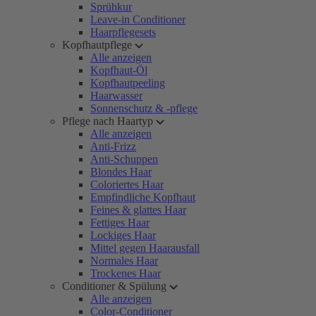
Sprühkur
Leave-in Conditioner
Haarpflegesets
Kopfhautpflege
Alle anzeigen
Kopfhaut-Öl
Kopfhautpeeling
Haarwasser
Sonnenschutz & -pflege
Pflege nach Haartyp
Alle anzeigen
Anti-Frizz
Anti-Schuppen
Blondes Haar
Coloriertes Haar
Empfindliche Kopfhaut
Feines & glattes Haar
Fettiges Haar
Lockiges Haar
Mittel gegen Haarausfall
Normales Haar
Trockenes Haar
Conditioner & Spülung
Alle anzeigen
Color-Conditioner