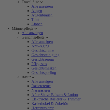
Travel Size
Alle anzeigen
Augen
Augenbrauen
Teint
Lippen
Männerpflege
Alle anzeigen
Gesichtspflege
Alle anzeigen
Anti-Aging
Gesichtscreme
Gesichtsreinigung
Gesichtsserum
Pflegesets
Gesichtsmasken
Gesichtspeeling
Rasur
Alle anzeigen
Rasiercreme
Nassrasierer
After Shave Balsam & Lotion
Elektrische Rasierer & Trimmer
Rasierhobel & Zubehör
Herrenrasierer