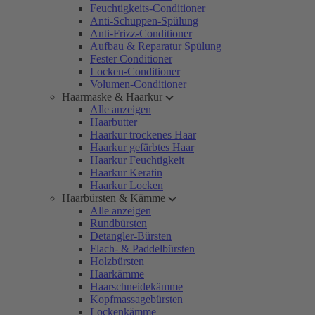
Feuchtigkeits-Conditioner
Anti-Schuppen-Spülung
Anti-Frizz-Conditioner
Aufbau & Reparatur Spülung
Fester Conditioner
Locken-Conditioner
Volumen-Conditioner
Haarmaske & Haarkur
Alle anzeigen
Haarbutter
Haarkur trockenes Haar
Haarkur gefärbtes Haar
Haarkur Feuchtigkeit
Haarkur Keratin
Haarkur Locken
Haarbürsten & Kämme
Alle anzeigen
Rundbürsten
Detangler-Bürsten
Flach- & Paddelbürsten
Holzbürsten
Haarkämme
Haarschneidekämme
Kopfmassagebürsten
Lockenkämme