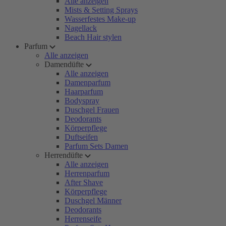
Alle anzeigen
Mists & Setting Sprays
Wasserfestes Make-up
Nagellack
Beach Hair stylen
Parfum
Alle anzeigen
Damendüfte
Alle anzeigen
Damenparfum
Haarparfum
Bodyspray
Duschgel Frauen
Deodorants
Körperpflege
Duftseifen
Parfum Sets Damen
Herrendüfte
Alle anzeigen
Herrenparfum
After Shave
Körperpflege
Duschgel Männer
Deodorants
Herrenseife