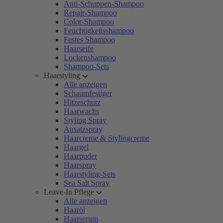
Anti-Schuppen-Shampoo
Repair-Shampoo
Color-Shampoo
Feuchtigkeitsshampoo
Festes Shampoo
Haarseife
Lockenshampoo
Shampoo-Sets
Haarstyling
Alle anzeigen
Schaumfestiger
Hitzeschutz
Haarwachs
Styling Spray
Ansatzspray
Haarcreme & Stylingcreme
Haargel
Haarpuder
Haarspray
Haarstyling-Sets
Sea Salt Spray
Leave-In Pflege
Alle anzeigen
Haaröl
Haarserum