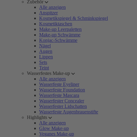
Zubehör
Alle anzeigen
Anspitzer
Kosmetikspiegel & Schminkspiegel
Kosmetiktaschen
Make-up Leerpaletten
Make-up Schwämme
Konjac-Schwämme
Nägel
Augen
Lippen
Sets
Teint
Wasserfestes Make-up
Alle anzeigen
Wasserfeste Eyeliner
Wasserfeste Foundation
Wasserfeste Mascara
Wasserfester Concealer
Wasserfester Lidschatten
Wasserfeste Augenbrauenstifte
Highlights
Alle anzeigen
Glow Make-up
Veganes Make-up