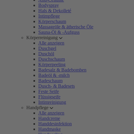
Bodyspray
Hals & Dekolleté
Intimpflege
Körperschaum
Massageöle & ätherische Öle
Sauna-Öl & -Aufguss
Körperreinigung
Alle anzeigen
Duschgel
Duschöl
Duschschaum
Körperpeeling
Badesalz & Badebomben
Badeöl & -milch
Badeschaum
Dusch- & Badesets
Feste Seife
Flüssigseife
Intimreinigung
Handpflege
Alle anzeigen
Handcreme
Handdesinfektion
Handmaske