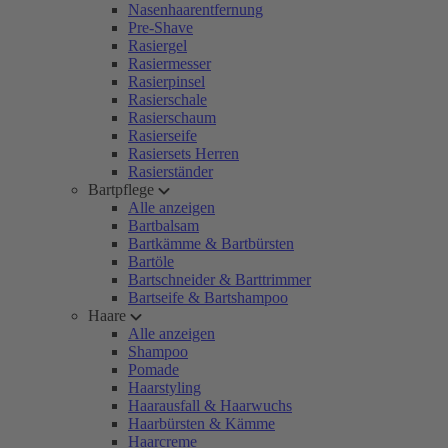
Nasenhaarentfernung
Pre-Shave
Rasiergel
Rasiermesser
Rasierpinsel
Rasierschale
Rasierschaum
Rasierseife
Rasiersets Herren
Rasierständer
Bartpflege
Alle anzeigen
Bartbalsam
Bartkämme & Bartbürsten
Bartöle
Bartschneider & Barttrimmer
Bartseife & Bartshampoo
Haare
Alle anzeigen
Shampoo
Pomade
Haarstyling
Haarausfall & Haarwuchs
Haarbürsten & Kämme
Haarcreme