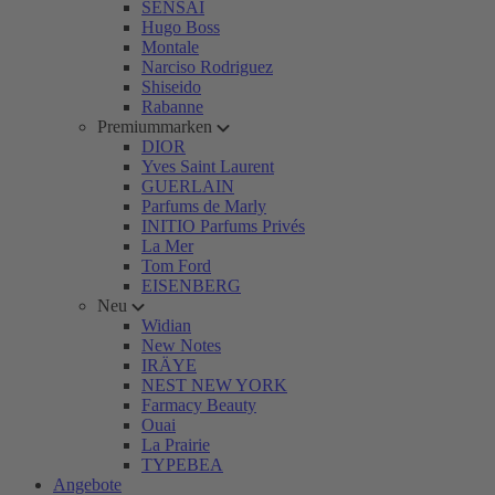
SENSAI
Hugo Boss
Montale
Narciso Rodriguez
Shiseido
Rabanne
Premiummarken
DIOR
Yves Saint Laurent
GUERLAIN
Parfums de Marly
INITIO Parfums Privés
La Mer
Tom Ford
EISENBERG
Neu
Widian
New Notes
IRÄYE
NEST NEW YORK
Farmacy Beauty
Ouai
La Prairie
TYPEBEA
Angebote