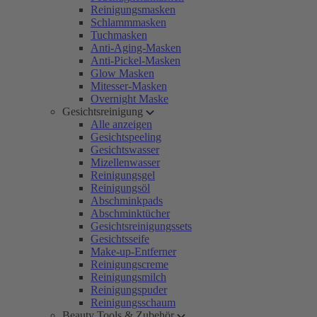
Reinigungsmasken
Schlammmasken
Tuchmasken
Anti-Aging-Masken
Anti-Pickel-Masken
Glow Masken
Mitesser-Masken
Overnight Maske
Gesichtsreinigung
Alle anzeigen
Gesichtspeeling
Gesichtswasser
Mizellenwasser
Reinigungsgel
Reinigungsöl
Abschminkpads
Abschminktücher
Gesichtsreinigungssets
Gesichtsseife
Make-up-Entferner
Reinigungscreme
Reinigungsmilch
Reinigungspuder
Reinigungsschaum
Beauty Tools & Zubehör