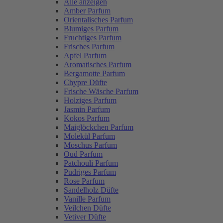
Alle anzeigen
Amber Parfum
Orientalisches Parfum
Blumiges Parfum
Fruchtiges Parfum
Frisches Parfum
Apfel Parfum
Aromatisches Parfum
Bergamotte Parfum
Chypre Düfte
Frische Wäsche Parfum
Holziges Parfum
Jasmin Parfum
Kokos Parfum
Maiglöckchen Parfum
Molekül Parfum
Moschus Parfum
Oud Parfum
Patchouli Parfum
Pudriges Parfum
Rose Parfum
Sandelholz Düfte
Vanille Parfum
Veilchen Düfte
Vetiver Düfte