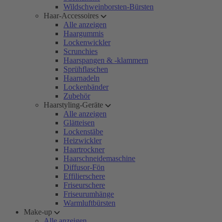
Wildschweinborsten-Bürsten
Haar-Accessoires
Alle anzeigen
Haargummis
Lockenwickler
Scrunchies
Haarspangen & -klammern
Sprühflaschen
Haarnadeln
Lockenbänder
Zubehör
Haarstyling-Geräte
Alle anzeigen
Glätteisen
Lockenstäbe
Heizwickler
Haartrockner
Haarschneidemaschine
Diffusor-Fön
Effilierschere
Friseurschere
Friseurumhänge
Warmluftbürsten
Make-up
Alle anzeigen