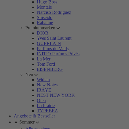
Hugo Boss
Montale
Narciso Rodriguez
Shiseido
Rabanne
Premiummarken
DIOR
Yves Saint Laurent
GUERLAIN
Parfums de Marly
INITIO Parfums Privés
La Mer
Tom Ford
EISENBERG
Neu
Widian
New Notes
IRÄYE
NEST NEW YORK
Ouai
La Prairie
TYPEBEA
Angebote & Bestseller
☀️ Sommer
Alle anzeigen