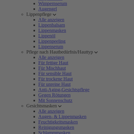
Wimpernserum
Augengel
Lippenpflege
Alle anzeigen
Lippenbalsam
Lippenmasken
Lippenöl
Lippenpeeling
Lippenserum
Pflege nach Hautbedürfnis/Hauttyp
Alle anzeigen
Für fettige Haut
Für Mischhaut
Für sensible Haut
Für trockene Haut
Für unreine Haut
Anti-Aging-Gesichtspflege
Gegen Rötungen
Mit Sonnenschutz
Gesichtsmasken
Alle anzeigen
Augen- & Lippenmasken
Feuchtigkeitsmasken
Reinigungsmasken
Schlammmasken