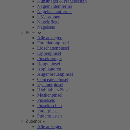
Kunstnägel & Nageldesign
Nagelhautentferner
Nagellackentferner
UV-Lampen
Nagelpflege
Nagelsets
Pinsel
Alle anzeigen
Foundationpinsel
Lidschattenpinsel
Lippenpinsel
Pinselreiniger
Rougepinsel
Applikatoren
Augenbrauenpinsel
Concealer-Pinsel
Eyelinerpinsel
Highlighter-Pinsel
Maskenpinsel
Pinselsets
Pinseltaschen
Puderpinsel
Puderquasten
Zubehör
Alle anzeigen