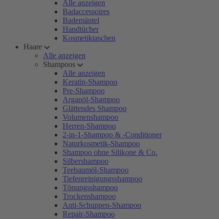
Alle anzeigen
Badaccessoires
Bademäntel
Handtücher
Kosmetiktaschen
Haare
Alle anzeigen
Shampoos
Alle anzeigen
Keratin-Shampoo
Pre-Shampoo
Arganöl-Shampoo
Glättendes Shampoo
Volumenshampoo
Herren-Shampoo
2-in-1-Shampoo & -Conditioner
Naturkosmetik-Shampoo
Shampoo ohne Silikone & Co.
Silbershampoo
Teebaumöl-Shampoo
Tiefenreinigungsshampoo
Tönungsshampoo
Trockenshampoo
Anti-Schuppen-Shampoo
Repair-Shampoo