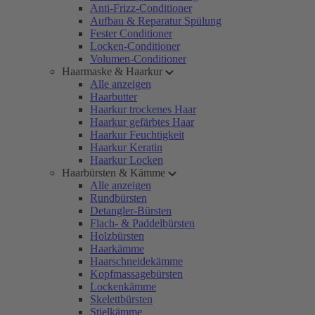
Anti-Frizz-Conditioner
Aufbau & Reparatur Spülung
Fester Conditioner
Locken-Conditioner
Volumen-Conditioner
Haarmaske & Haarkur
Alle anzeigen
Haarbutter
Haarkur trockenes Haar
Haarkur gefärbtes Haar
Haarkur Feuchtigkeit
Haarkur Keratin
Haarkur Locken
Haarbürsten & Kämme
Alle anzeigen
Rundbürsten
Detangler-Bürsten
Flach- & Paddelbürsten
Holzbürsten
Haarkämme
Haarschneidekämme
Kopfmassagebürsten
Lockenkämme
Skelettbürsten
Stielkämme