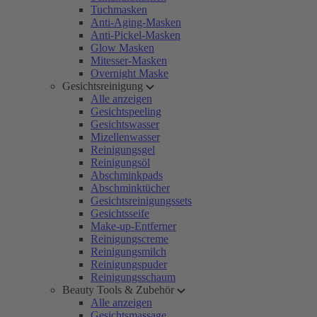
Tuchmasken
Anti-Aging-Masken
Anti-Pickel-Masken
Glow Masken
Mitesser-Masken
Overnight Maske
Gesichtsreinigung
Alle anzeigen
Gesichtspeeling
Gesichtswasser
Mizellenwasser
Reinigungsgel
Reinigungsöl
Abschminkpads
Abschminktücher
Gesichtsreinigungssets
Gesichtsseife
Make-up-Entferner
Reinigungscreme
Reinigungsmilch
Reinigungspuder
Reinigungsschaum
Beauty Tools & Zubehör
Alle anzeigen
Gesichtsmassage