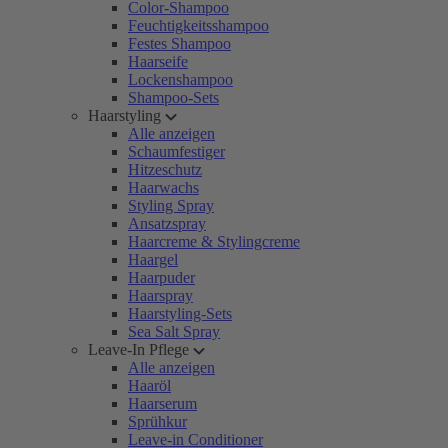
Color-Shampoo
Feuchtigkeitsshampoo
Festes Shampoo
Haarseife
Lockenshampoo
Shampoo-Sets
Haarstyling
Alle anzeigen
Schaumfestiger
Hitzeschutz
Haarwachs
Styling Spray
Ansatzspray
Haarcreme & Stylingcreme
Haargel
Haarpuder
Haarspray
Haarstyling-Sets
Sea Salt Spray
Leave-In Pflege
Alle anzeigen
Haaröl
Haarserum
Sprühkur
Leave-in Conditioner