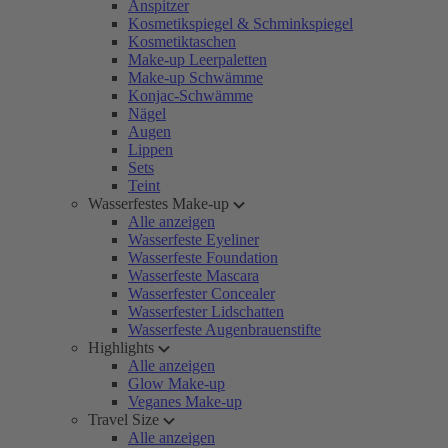
Anspitzer
Kosmetikspiegel & Schminkspiegel
Kosmetiktaschen
Make-up Leerpaletten
Make-up Schwämme
Konjac-Schwämme
Nägel
Augen
Lippen
Sets
Teint
Wasserfestes Make-up
Alle anzeigen
Wasserfeste Eyeliner
Wasserfeste Foundation
Wasserfeste Mascara
Wasserfester Concealer
Wasserfester Lidschatten
Wasserfeste Augenbrauenstifte
Highlights
Alle anzeigen
Glow Make-up
Veganes Make-up
Travel Size
Alle anzeigen