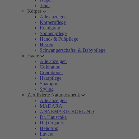
Teint
Körper
Alle anzeigen
Körperpflege
Reinigung
Sonnenpflege
Hand- & Fußpflege
Herren
Schwangerschafts- & Babypflege
Haare
Alle anzeigen
Coloration
Conditioner
Haarpflege
Shampoo
Styling
Zertifizierte Naturkosmetik
Alle anzeigen
MÁDARA
ANNEMARIE BÖRLIND
Dr. Hauschka
Hej Organic
Heliotrop
Lavera