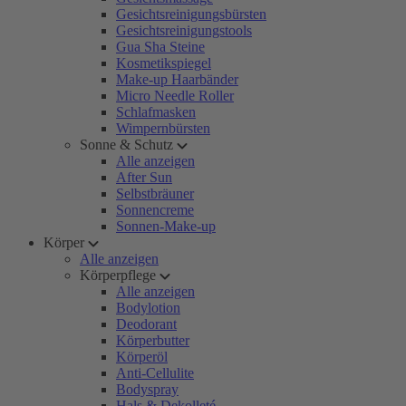
Gesichtsreinigungsbürsten
Gesichtsreinigungstools
Gua Sha Steine
Kosmetikspiegel
Make-up Haarbänder
Micro Needle Roller
Schlafmasken
Wimpernbürsten
Sonne & Schutz
Alle anzeigen
After Sun
Selbstbräuner
Sonnencreme
Sonnen-Make-up
Körper
Alle anzeigen
Körperpflege
Alle anzeigen
Bodylotion
Deodorant
Körperbutter
Körperöl
Anti-Cellulite
Bodyspray
Hals & Dekolleté