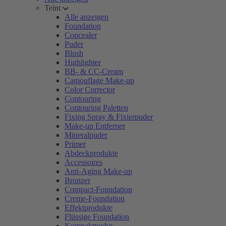
Teint
Alle anzeigen
Foundation
Concealer
Puder
Blush
Highlighter
BB- & CC-Cream
Camouflage Make-up
Color Corrector
Contouring
Contouring Paletten
Fixing Spray & Fixierpuder
Make-up Entferner
Mineralpuder
Primer
Abdeckprodukte
Accessoires
Anti-Aging Make-up
Bronzer
Compact-Foundation
Creme-Foundation
Effektprodukte
Flüssige Foundation
Kompaktpuder