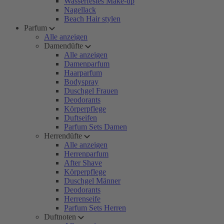
Wasserfestes Make-up
Nagellack
Beach Hair stylen
Parfum
Alle anzeigen
Damendüfte
Alle anzeigen
Damenparfum
Haarparfum
Bodyspray
Duschgel Frauen
Deodorants
Körperpflege
Duftseifen
Parfum Sets Damen
Herrendüfte
Alle anzeigen
Herrenparfum
After Shave
Körperpflege
Duschgel Männer
Deodorants
Herrenseife
Parfum Sets Herren
Duftnoten