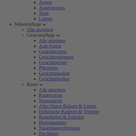
Augen
Augenbrauen
Teint
Lippen
Männerpflege
Alle anzeigen
Gesichtspflege
Alle anzeigen
Anti-Aging
Gesichtscreme
Gesichtsreinigung
Gesichtsserum
Pflegesets
Gesichtsmasken
Gesichtspeeling
Rasur
Alle anzeigen
Rasiercreme
Nassrasierer
After Shave Balsam & Lotion
Elektrische Rasierer & Trimmer
Rasierhobel & Zubehör
Herrenrasierer
Nasenhaarentfernung
Pre-Shave