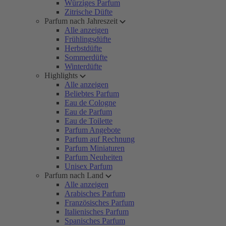
Würziges Parfum
Zitrische Düfte
Parfum nach Jahreszeit
Alle anzeigen
Frühlingsdüfte
Herbstdüfte
Sommerdüfte
Winterdüfte
Highlights
Alle anzeigen
Beliebtes Parfum
Eau de Cologne
Eau de Parfum
Eau de Toilette
Parfum Angebote
Parfum auf Rechnung
Parfum Miniaturen
Parfum Neuheiten
Unisex Parfum
Parfum nach Land
Alle anzeigen
Arabisches Parfum
Französisches Parfum
Italienisches Parfum
Spanisches Parfum