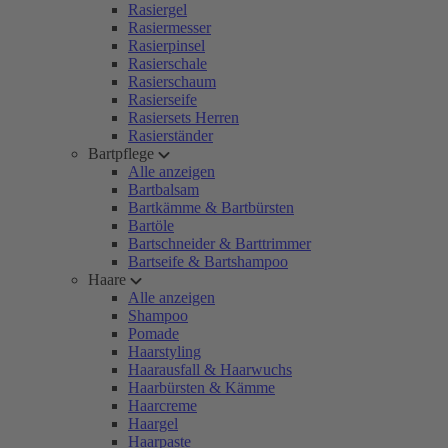
Rasiergel
Rasiermesser
Rasierpinsel
Rasierschale
Rasierschaum
Rasierseife
Rasiersets Herren
Rasierständer
Bartpflege
Alle anzeigen
Bartbalsam
Bartkämme & Bartbürsten
Bartöle
Bartschneider & Barttrimmer
Bartseife & Bartshampoo
Haare
Alle anzeigen
Shampoo
Pomade
Haarstyling
Haarausfall & Haarwuchs
Haarbürsten & Kämme
Haarcreme
Haargel
Haarpaste