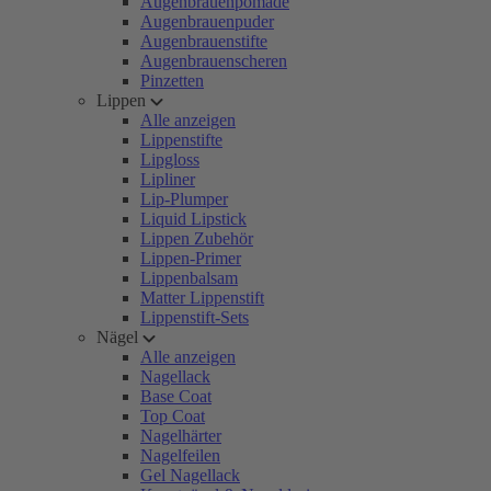
Augenbrauenpomade
Augenbrauenpuder
Augenbrauenstifte
Augenbrauenscheren
Pinzetten
Lippen
Alle anzeigen
Lippenstifte
Lipgloss
Lipliner
Lip-Plumper
Liquid Lipstick
Lippen Zubehör
Lippen-Primer
Lippenbalsam
Matter Lippenstift
Lippenstift-Sets
Nägel
Alle anzeigen
Nagellack
Base Coat
Top Coat
Nagelhärter
Nagelfeilen
Gel Nagellack