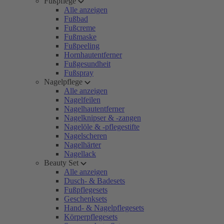
Fußpflege
Alle anzeigen
Fußbad
Fußcreme
Fußmaske
Fußpeeling
Hornhautentferner
Fußgesundheit
Fußspray
Nagelpflege
Alle anzeigen
Nagelfeilen
Nagelhautentferner
Nagelknipser & -zangen
Nagelöle & -pflegestifte
Nagelscheren
Nagelhärter
Nagellack
Beauty Set
Alle anzeigen
Dusch- & Badesets
Fußpflegesets
Geschenksets
Hand- & Nagelpflegesets
Körperpflegesets