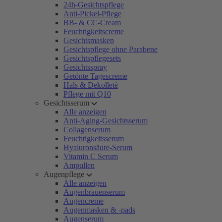
24h-Gesichtspflege
Anti-Pickel-Pflege
BB- & CC-Cream
Feuchtigkeitscreme
Gesichtsmasken
Gesichtspflege ohne Parabene
Gesichtspflegesets
Gesichtsspray
Getönte Tagescreme
Hals & Dekolleté
Pflege mit Q10
Gesichtsserum
Alle anzeigen
Anti-Aging-Gesichtsserum
Collagenserum
Feuchtigkeitsserum
Hyaluronsäure-Serum
Vitamin C Serum
Ampullen
Augenpflege
Alle anzeigen
Augenbrauenserum
Augencreme
Augenmasken & -pads
Augenserum