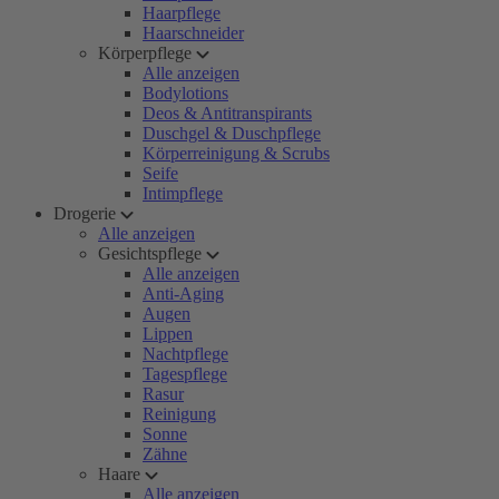
Haarpflege
Haarschneider
Körperpflege
Alle anzeigen
Bodylotions
Deos & Antitranspirants
Duschgel & Duschpflege
Körperreinigung & Scrubs
Seife
Intimpflege
Drogerie
Alle anzeigen
Gesichtspflege
Alle anzeigen
Anti-Aging
Augen
Lippen
Nachtpflege
Tagespflege
Rasur
Reinigung
Sonne
Zähne
Haare
Alle anzeigen