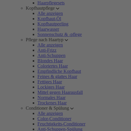
Haarpflegesets
Kopfhautpflege
Alle anzeigen
Kopfhaut-Öl
Kopfhautpeeling
Haarwasser
Sonnenschutz & -pflege
Pflege nach Haartyp
Alle anzeigen
Anti-Frizz
Anti-Schuppen
Blondes Haar
Coloriertes Haar
Empfindliche Kopfhaut
Feines & glattes Haar
Fettiges Haar
Lockiges Haar
Mittel gegen Haarausfall
Normales Haar
Trockenes Haar
Conditioner & Spülung
Alle anzeigen
Color-Conditioner
Feuchtigkeits-Conditioner
Anti-Schuppen-Spülung