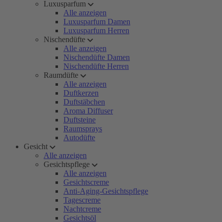
Luxusparfum
Alle anzeigen
Luxusparfum Damen
Luxusparfum Herren
Nischendüfte
Alle anzeigen
Nischendüfte Damen
Nischendüfte Herren
Raumdüfte
Alle anzeigen
Duftkerzen
Duftstäbchen
Aroma Diffuser
Duftsteine
Raumsprays
Autodüfte
Gesicht
Alle anzeigen
Gesichtspflege
Alle anzeigen
Gesichtscreme
Anti-Aging-Gesichtspflege
Tagescreme
Nachtcreme
Gesichtsöl