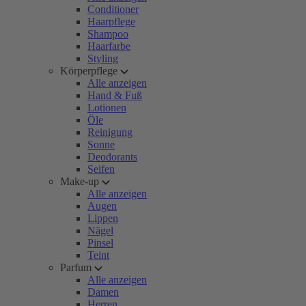
Conditioner
Haarpflege
Shampoo
Haarfarbe
Styling
Körperpflege
Alle anzeigen
Hand & Fuß
Lotionen
Öle
Reinigung
Sonne
Deodorants
Seifen
Make-up
Alle anzeigen
Augen
Lippen
Nägel
Pinsel
Teint
Parfum
Alle anzeigen
Damen
Herren