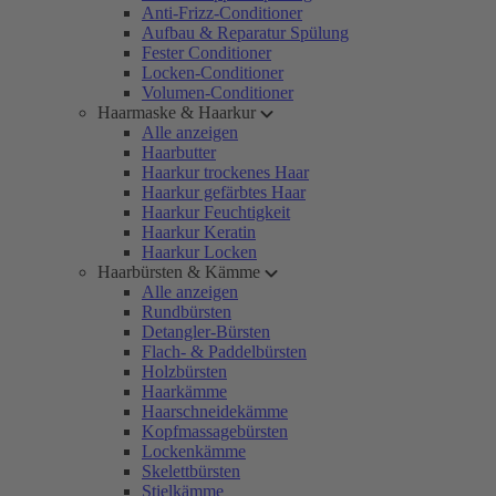
Anti-Frizz-Conditioner
Aufbau & Reparatur Spülung
Fester Conditioner
Locken-Conditioner
Volumen-Conditioner
Haarmaske & Haarkur
Alle anzeigen
Haarbutter
Haarkur trockenes Haar
Haarkur gefärbtes Haar
Haarkur Feuchtigkeit
Haarkur Keratin
Haarkur Locken
Haarbürsten & Kämme
Alle anzeigen
Rundbürsten
Detangler-Bürsten
Flach- & Paddelbürsten
Holzbürsten
Haarkämme
Haarschneidekämme
Kopfmassagebürsten
Lockenkämme
Skelettbürsten
Stielkämme