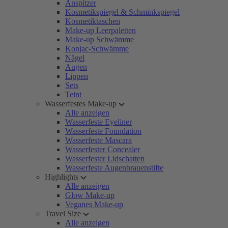
Anspitzer
Kosmetikspiegel & Schminkspiegel
Kosmetiktaschen
Make-up Leerpaletten
Make-up Schwämme
Konjac-Schwämme
Nägel
Augen
Lippen
Sets
Teint
Wasserfestes Make-up
Alle anzeigen
Wasserfeste Eyeliner
Wasserfeste Foundation
Wasserfeste Mascara
Wasserfester Concealer
Wasserfester Lidschatten
Wasserfeste Augenbrauenstifte
Highlights
Alle anzeigen
Glow Make-up
Veganes Make-up
Travel Size
Alle anzeigen