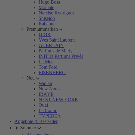
Hugo Boss
Montale
Narciso Rodriguez
Shiseido
Rabanne
Premiummarken
DIOR
Yves Saint Laurent
GUERLAIN
Parfums de Marly
INITIO Parfums Privés
La Mer
Tom Ford
EISENBERG
Neu
Widian
New Notes
IRÄYE
NEST NEW YORK
Ouai
La Prairie
TYPEBEA
Angebote & Bestseller
☀️ Sommer
Alle anzeigen