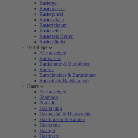
Rasiergel
Rasiermesser
Rasierpinsel
Rasierschale
Rasierschaum
Rasierseife
Rasiersets Herren
Rasierständer
Bartpflege
Alle anzeigen
Bartbalsam
Bartkämme & Bartbürsten
Bartöle
Bartschneider & Barttrimmer
Bartseife & Bartshampoo
Haare
Alle anzeigen
Shampoo
Pomade
Haarstyling
Haarausfall & Haarwuchs
Haarbürsten & Kämme
Haarcreme
Haargel
Haarpaste