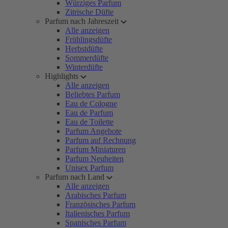
Würziges Parfum
Zitrische Düfte
Parfum nach Jahreszeit
Alle anzeigen
Frühlingsdüfte
Herbstdüfte
Sommerdüfte
Winterdüfte
Highlights
Alle anzeigen
Beliebtes Parfum
Eau de Cologne
Eau de Parfum
Eau de Toilette
Parfum Angebote
Parfum auf Rechnung
Parfum Miniaturen
Parfum Neuheiten
Unisex Parfum
Parfum nach Land
Alle anzeigen
Arabisches Parfum
Französisches Parfum
Italienisches Parfum
Spanisches Parfum