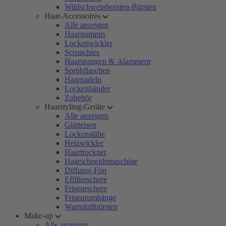
Wildschweinborsten-Bürsten
Haar-Accessoires
Alle anzeigen
Haargummis
Lockenwickler
Scrunchies
Haarspangen & -klammern
Sprühflaschen
Haarnadeln
Lockenbänder
Zubehör
Haarstyling-Geräte
Alle anzeigen
Glätteisen
Lockenstäbe
Heizwickler
Haartrockner
Haarschneidemaschine
Diffusor-Fön
Effilierschere
Friseurschere
Friseurumhänge
Warmluftbürsten
Make-up
Alle anzeigen