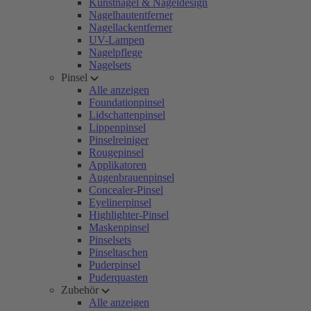
Kunstnägel & Nageldesign
Nagelhautentferner
Nagellackentferner
UV-Lampen
Nagelpflege
Nagelsets
Pinsel
Alle anzeigen
Foundationpinsel
Lidschattenpinsel
Lippenpinsel
Pinselreiniger
Rougepinsel
Applikatoren
Augenbrauenpinsel
Concealer-Pinsel
Eyelinerpinsel
Highlighter-Pinsel
Maskenpinsel
Pinselsets
Pinseltaschen
Puderpinsel
Puderquasten
Zubehör
Alle anzeigen