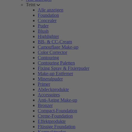
Teint
Alle anzeigen
Foundation
Concealer
Puder
Blush
Highlighter
BB- & CC-Cream
Camouflage Make-up
Color Corrector
Contouring
Contouring Paletten
Fixing Spray & Fixierpuder
Make-up Entferner
Mineralpuder
Primer
Abdeckprodukte
Accessoires
Anti-Aging Make-up
Bronzer
Compact-Foundation
Creme-Foundation
Effektprodukte
Flüssige Foundation
Kompaktpuder