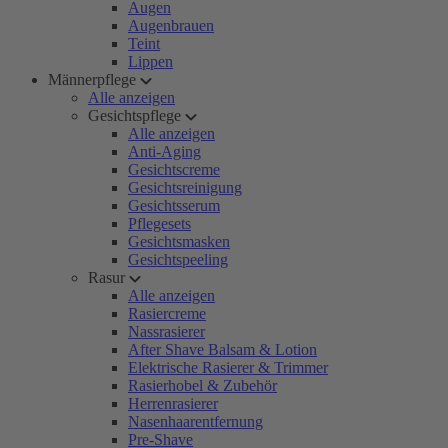
Augen
Augenbrauen
Teint
Lippen
Männerpflege
Alle anzeigen
Gesichtspflege
Alle anzeigen
Anti-Aging
Gesichtscreme
Gesichtsreinigung
Gesichtsserum
Pflegesets
Gesichtsmasken
Gesichtspeeling
Rasur
Alle anzeigen
Rasiercreme
Nassrasierer
After Shave Balsam & Lotion
Elektrische Rasierer & Trimmer
Rasierhobel & Zubehör
Herrenrasierer
Nasenhaarentfernung
Pre-Shave