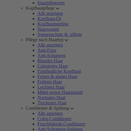
Haarpflegesets
Kopfhautpflege
Alle anzeigen
Kopfhaut-Öl
Kopfhautpeeling
Haarwasser
Sonnenschutz & -pflege
Pflege nach Haartyp
Alle anzeigen
Anti-Frizz
Anti-Schuppen
Blondes Haar
Coloriertes Haar
Empfindliche Kopfhaut
Feines & glattes Haar
Fettiges Haar
Lockiges Haar
Mittel gegen Haarausfall
Normales Haar
Trockenes Haar
Conditioner & Spülung
Alle anzeigen
Color-Conditioner
Feuchtigkeits-Conditioner
Anti-Schuppen-Spülung