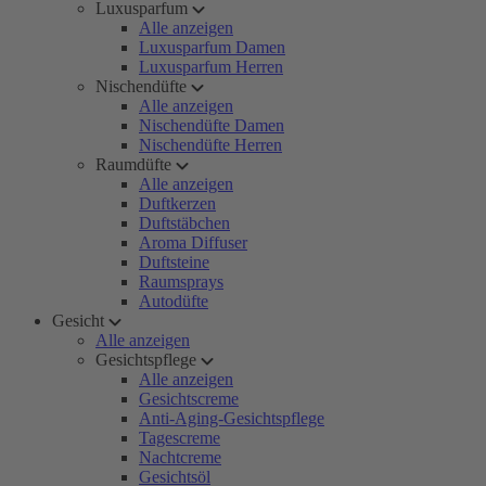
Luxusparfum
Alle anzeigen
Luxusparfum Damen
Luxusparfum Herren
Nischendüfte
Alle anzeigen
Nischendüfte Damen
Nischendüfte Herren
Raumdüfte
Alle anzeigen
Duftkerzen
Duftstäbchen
Aroma Diffuser
Duftsteine
Raumsprays
Autodüfte
Gesicht
Alle anzeigen
Gesichtspflege
Alle anzeigen
Gesichtscreme
Anti-Aging-Gesichtspflege
Tagescreme
Nachtcreme
Gesichtsöl