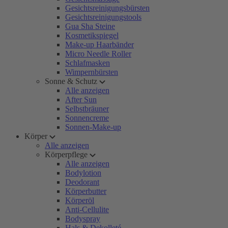
Gesichtsreinigungsbürsten
Gesichtsreinigungstools
Gua Sha Steine
Kosmetikspiegel
Make-up Haarbänder
Micro Needle Roller
Schlafmasken
Wimpernbürsten
Sonne & Schutz
Alle anzeigen
After Sun
Selbstbräuner
Sonnencreme
Sonnen-Make-up
Körper
Alle anzeigen
Körperpflege
Alle anzeigen
Bodylotion
Deodorant
Körperbutter
Körperöl
Anti-Cellulite
Bodyspray
Hals & Dekolleté