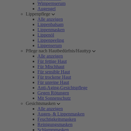
Wimpernserum
Augengel
Lippenpflege
Alle anzeigen
Lippenbalsam
Lippenmasken
Lippenöl
Lippenpeeling
Lippenserum
Pflege nach Hautbedürfnis/Hauttyp
Alle anzeigen
Für fettige Haut
Für Mischhaut
Für sensible Haut
Für trockene Haut
Für unreine Haut
Anti-Aging-Gesichtspflege
Gegen Rötungen
Mit Sonnenschutz
Gesichtsmasken
Alle anzeigen
Augen- & Lippenmasken
Feuchtigkeitsmasken
Reinigungsmasken
Schlammmasken