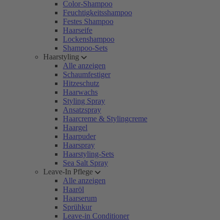
Color-Shampoo
Feuchtigkeitsshampoo
Festes Shampoo
Haarseife
Lockenshampoo
Shampoo-Sets
Haarstyling
Alle anzeigen
Schaumfestiger
Hitzeschutz
Haarwachs
Styling Spray
Ansatzspray
Haarcreme & Stylingcreme
Haargel
Haarpuder
Haarspray
Haarstyling-Sets
Sea Salt Spray
Leave-In Pflege
Alle anzeigen
Haaröl
Haarserum
Sprühkur
Leave-in Conditioner