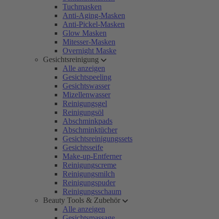
Tuchmasken
Anti-Aging-Masken
Anti-Pickel-Masken
Glow Masken
Mitesser-Masken
Overnight Maske
Gesichtsreinigung
Alle anzeigen
Gesichtspeeling
Gesichtswasser
Mizellenwasser
Reinigungsgel
Reinigungsöl
Abschminkpads
Abschminktücher
Gesichtsreinigungssets
Gesichtsseife
Make-up-Entferner
Reinigungscreme
Reinigungsmilch
Reinigungspuder
Reinigungsschaum
Beauty Tools & Zubehör
Alle anzeigen
Gesichtsmassage