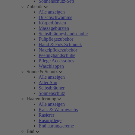
Sonnenschutz-Sets
Zubehör
Alle anzeigen
Duschschwämme
Körperbürsten
Massagebürsten
Selbstbräungshandschuhe
Fußpflegezubehör
Hand & Fuß-Schmuck
Nagelpflegezubehör
Peelinghandschuhe
Pflege Accessoires
Waschlappen
Sonne & Schutz
Alle anzeigen
After Sun
Selbstbräuner
Sonnenschutz
Haarentfernung
Alle anzeigen
Kalt- & Warmwachs
Rasierer
Rasurpflege
Enthaarungscreme
Bad