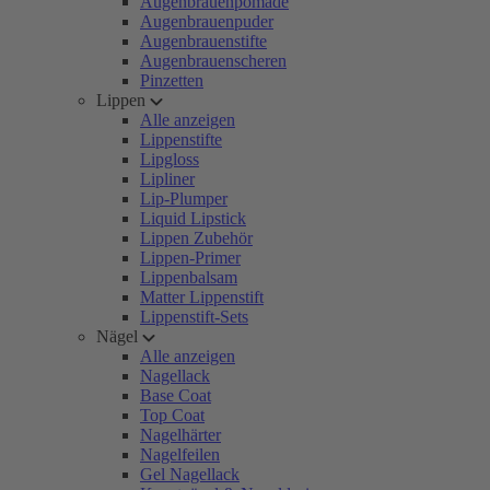
Augenbrauenpomade
Augenbrauenpuder
Augenbrauenstifte
Augenbrauenscheren
Pinzetten
Lippen
Alle anzeigen
Lippenstifte
Lipgloss
Lipliner
Lip-Plumper
Liquid Lipstick
Lippen Zubehör
Lippen-Primer
Lippenbalsam
Matter Lippenstift
Lippenstift-Sets
Nägel
Alle anzeigen
Nagellack
Base Coat
Top Coat
Nagelhärter
Nagelfeilen
Gel Nagellack