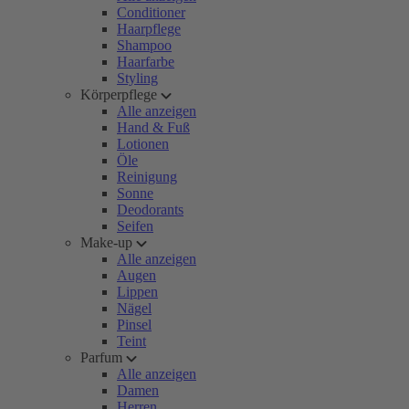
Conditioner
Haarpflege
Shampoo
Haarfarbe
Styling
Körperpflege
Alle anzeigen
Hand & Fuß
Lotionen
Öle
Reinigung
Sonne
Deodorants
Seifen
Make-up
Alle anzeigen
Augen
Lippen
Nägel
Pinsel
Teint
Parfum
Alle anzeigen
Damen
Herren