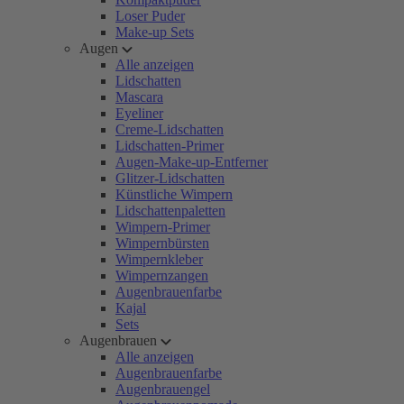
Loser Puder
Make-up Sets
Augen
Alle anzeigen
Lidschatten
Mascara
Eyeliner
Creme-Lidschatten
Lidschatten-Primer
Augen-Make-up-Entferner
Glitzer-Lidschatten
Künstliche Wimpern
Lidschattenpaletten
Wimpern-Primer
Wimpernbürsten
Wimpernkleber
Wimpernzangen
Augenbrauenfarbe
Kajal
Sets
Augenbrauen
Alle anzeigen
Augenbrauenfarbe
Augenbrauengel