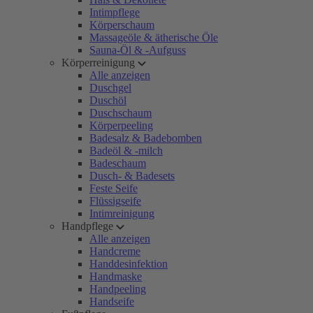
Intimpflege
Körperschaum
Massageöle & ätherische Öle
Sauna-Öl & -Aufguss
Körperreinigung
Alle anzeigen
Duschgel
Duschöl
Duschschaum
Körperpeeling
Badesalz & Badebomben
Badeöl & -milch
Badeschaum
Dusch- & Badesets
Feste Seife
Flüssigseife
Intimreinigung
Handpflege
Alle anzeigen
Handcreme
Handdesinfektion
Handmaske
Handpeeling
Handseife