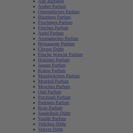
Alle anzeigen
Amber Parfum
Orientalisches Parfum
Blumiges Parfum
Fruchtiges Parfum
Frisches Parfum
Apfel Parfum
Aromatisches Parfum
Bergamotte Parfum
Chypre Düfte
Frische Wäsche Parfum
Holziges Parfum
Jasmin Parfum
Kokos Parfum
Maiglöckchen Parfum
Molekül Parfum
Moschus Parfum
Oud Parfum
Patchouli Parfum
Pudriges Parfum
Rose Parfum
Sandelholz Düfte
Vanille Parfum
Veilchen Düfte
Vetiver Düfte