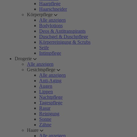
Haarpflege
Haarschneider
Körperpflege
Alle anzeigen
Bodylotions
Deos & Antitranspirants
Duschgel & Duschpflege
Körperreinigung & Scrubs
Seife
Intimpflege
Drogerie
Alle anzeigen
Gesichtspflege
Alle anzeigen
Anti-Aging
Augen
Lippen
Nachtpflege
Tagespflege
Rasur
Reinigung
Sonne
Zähne
Haare
Alle anzeigen