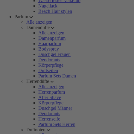
Wasserfestes Make-up
Nagellack
Beach Hair stylen
Parfum
Alle anzeigen
Damendüfte
Alle anzeigen
Damenparfum
Haarparfum
Bodyspray
Duschgel Frauen
Deodorants
Körperpflege
Duftseifen
Parfum Sets Damen
Herrendüfte
Alle anzeigen
Herrenparfum
After Shave
Körperpflege
Duschgel Männer
Deodorants
Herrenseife
Parfum Sets Herren
Duftnoten