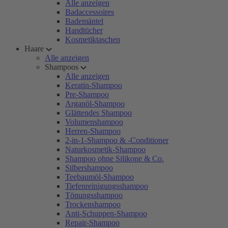
Alle anzeigen
Badaccessoires
Bademäntel
Handtücher
Kosmetiktaschen
Haare
Alle anzeigen
Shampoos
Alle anzeigen
Keratin-Shampoo
Pre-Shampoo
Arganöl-Shampoo
Glättendes Shampoo
Volumenshampoo
Herren-Shampoo
2-in-1-Shampoo & -Conditioner
Naturkosmetik-Shampoo
Shampoo ohne Silikone & Co.
Silbershampoo
Teebaumöl-Shampoo
Tiefenreinigungsshampoo
Tönungsshampoo
Trockenshampoo
Anti-Schuppen-Shampoo
Repair-Shampoo