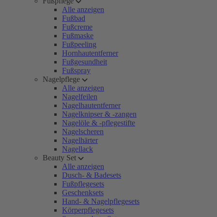
Fußpflege
Alle anzeigen
Fußbad
Fußcreme
Fußmaske
Fußpeeling
Hornhautentferner
Fußgesundheit
Fußspray
Nagelpflege
Alle anzeigen
Nagelfeilen
Nagelhautentferner
Nagelknipser & -zangen
Nagelöle & -pflegestifte
Nagelscheren
Nagelhärter
Nagellack
Beauty Set
Alle anzeigen
Dusch- & Badesets
Fußpflegesets
Geschenksets
Hand- & Nagelpflegesets
Körperpflegesets