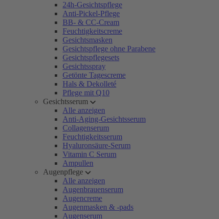
24h-Gesichtspflege
Anti-Pickel-Pflege
BB- & CC-Cream
Feuchtigkeitscreme
Gesichtsmasken
Gesichtspflege ohne Parabene
Gesichtspflegesets
Gesichtsspray
Getönte Tagescreme
Hals & Dekolleté
Pflege mit Q10
Gesichtsserum
Alle anzeigen
Anti-Aging-Gesichtsserum
Collagenserum
Feuchtigkeitsserum
Hyaluronsäure-Serum
Vitamin C Serum
Ampullen
Augenpflege
Alle anzeigen
Augenbrauenserum
Augencreme
Augenmasken & -pads
Augenserum