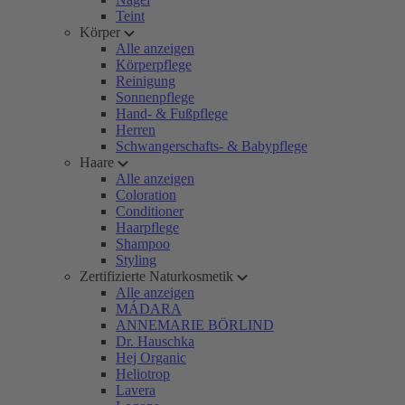
Teint
Körper
Alle anzeigen
Körperpflege
Reinigung
Sonnenpflege
Hand- & Fußpflege
Herren
Schwangerschafts- & Babypflege
Haare
Alle anzeigen
Coloration
Conditioner
Haarpflege
Shampoo
Styling
Zertifizierte Naturkosmetik
Alle anzeigen
MÁDARA
ANNEMARIE BÖRLIND
Dr. Hauschka
Hej Organic
Heliotrop
Lavera