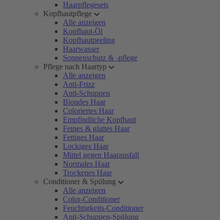
Haarpflegesets
Kopfhautpflege
Alle anzeigen
Kopfhaut-Öl
Kopfhautpeeling
Haarwasser
Sonnenschutz & -pflege
Pflege nach Haartyp
Alle anzeigen
Anti-Frizz
Anti-Schuppen
Blondes Haar
Coloriertes Haar
Empfindliche Kopfhaut
Feines & glattes Haar
Fettiges Haar
Lockiges Haar
Mittel gegen Haarausfall
Normales Haar
Trockenes Haar
Conditioner & Spülung
Alle anzeigen
Color-Conditioner
Feuchtigkeits-Conditioner
Anti-Schuppen-Spülung