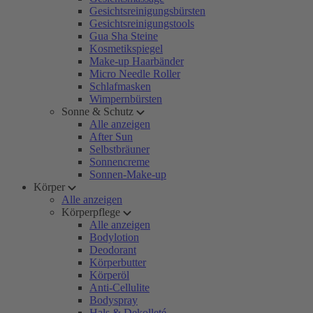
Gesichtsreinigungsbürsten
Gesichtsreinigungstools
Gua Sha Steine
Kosmetikspiegel
Make-up Haarbänder
Micro Needle Roller
Schlafmasken
Wimpernbürsten
Sonne & Schutz
Alle anzeigen
After Sun
Selbstbräuner
Sonnencreme
Sonnen-Make-up
Körper
Alle anzeigen
Körperpflege
Alle anzeigen
Bodylotion
Deodorant
Körperbutter
Körperöl
Anti-Cellulite
Bodyspray
Hals & Dekolleté