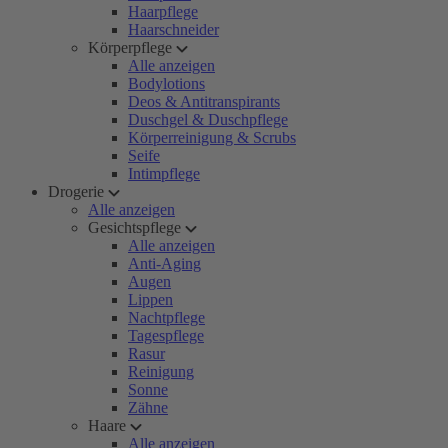
Haarpflege
Haarschneider
Körperpflege
Alle anzeigen
Bodylotions
Deos & Antitranspirants
Duschgel & Duschpflege
Körperreinigung & Scrubs
Seife
Intimpflege
Drogerie
Alle anzeigen
Gesichtspflege
Alle anzeigen
Anti-Aging
Augen
Lippen
Nachtpflege
Tagespflege
Rasur
Reinigung
Sonne
Zähne
Haare
Alle anzeigen