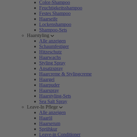
Color-Shampoo
Feuchtigkeitsshampoo
Festes Shampoo
Haarseife
Lockenshampoo
Shampoo-Sets
Haarstyling
Alle anzeigen
Schaumfestiger
Hitzeschutz
Haarwachs
Styling Spray
Ansatzspray
Haarcreme & Stylingcreme
Haargel
Haarpuder
Haarspray
Haarstyling-Sets
Sea Salt Spray
Leave-In Pflege
Alle anzeigen
Haaröl
Haarserum
Sprühkur
Leave-in Conditioner