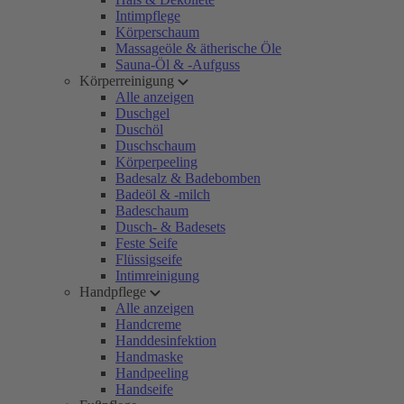
Intimpflege
Körperschaum
Massageöle & ätherische Öle
Sauna-Öl & -Aufguss
Körperreinigung
Alle anzeigen
Duschgel
Duschöl
Duschschaum
Körperpeeling
Badesalz & Badebomben
Badeöl & -milch
Badeschaum
Dusch- & Badesets
Feste Seife
Flüssigseife
Intimreinigung
Handpflege
Alle anzeigen
Handcreme
Handdesinfektion
Handmaske
Handpeeling
Handseife