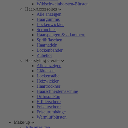
Wildschweinborsten-Bürsten
Haar-Accessoires
Alle anzeigen
Haargummis
Lockenwickler
Scrunchies
Haarspangen & -klammern
Sprühflaschen
Haarnadeln
Lockenbänder
Zubehör
Haarstyling-Geräte
Alle anzeigen
Glätteisen
Lockenstäbe
Heizwickler
Haartrockner
Haarschneidemaschine
Diffusor-Fön
Effilierschere
Friseurschere
Friseurumhänge
Warmluftbürsten
Make-up
Alle anzeigen