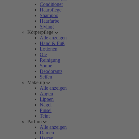
Conditioner
Haarpflege
Shampoo
Haarfarbe
Styling
Körperpflege
Alle anzeigen
Hand & Fuß
Lotionen
Öle
Reinigung
Sonne
Deodorants
Seifen
Make-up
Alle anzeigen
Augen
Lippen
Nägel
Pinsel
Teint
Parfum
Alle anzeigen
Damen
Herren