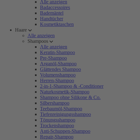
Alle anzeigen
Badaccessoires
Bademäntel
Handtücher
Kosmetiktaschen
Haare
Alle anzeigen
Shampoos
Alle anzeigen
Keratin-Shampoo
Pre-Shampoo
Arganöl-Shampoo
Glättendes Shampoo
Volumenshampoo
Herren-Shampoo
2-in-1-Shampoo & -Conditioner
Naturkosmetik-Shampoo
Shampoo ohne Silikone & Co.
Silbershampoo
Teebaumöl-Shampoo
Tiefenreinigungsshampoo
Tönungsshampoo
Trockenshampoo
Anti-Schuppen-Shampoo
Repair-Shampoo