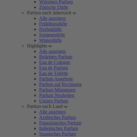
Würziges Parfum
Zitrische Düfte
Parfum nach Jahreszeit
Alle anzeigen
Frühlingsdüfte
Herbstdüfte
Sommerdüfte
Winterdüfte
Highlights
Alle anzeigen
Beliebtes Parfum
Eau de Cologne
Eau de Parfum
Eau de Toilette
Parfum Angebote
Parfum auf Rechnung
Parfum Miniaturen
Parfum Neuheiten
Unisex Parfum
Parfum nach Land
Alle anzeigen
Arabisches Parfum
Französisches Parfum
Italienisches Parfum
Spanisches Parfum