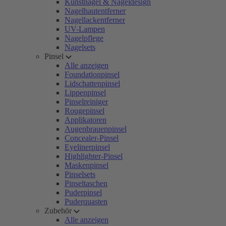
Kunstnägel & Nageldesign
Nagelhautentferner
Nagellackentferner
UV-Lampen
Nagelpflege
Nagelsets
Pinsel
Alle anzeigen
Foundationpinsel
Lidschattenpinsel
Lippenpinsel
Pinselreiniger
Rougepinsel
Applikatoren
Augenbrauenpinsel
Concealer-Pinsel
Eyelinerpinsel
Highlighter-Pinsel
Maskenpinsel
Pinselsets
Pinseltaschen
Puderpinsel
Puderquasten
Zubehör
Alle anzeigen