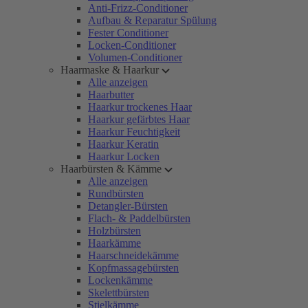
Anti-Frizz-Conditioner
Aufbau & Reparatur Spülung
Fester Conditioner
Locken-Conditioner
Volumen-Conditioner
Haarmaske & Haarkur
Alle anzeigen
Haarbutter
Haarkur trockenes Haar
Haarkur gefärbtes Haar
Haarkur Feuchtigkeit
Haarkur Keratin
Haarkur Locken
Haarbürsten & Kämme
Alle anzeigen
Rundbürsten
Detangler-Bürsten
Flach- & Paddelbürsten
Holzbürsten
Haarkämme
Haarschneidekämme
Kopfmassagebürsten
Lockenkämme
Skelettbürsten
Stielkämme