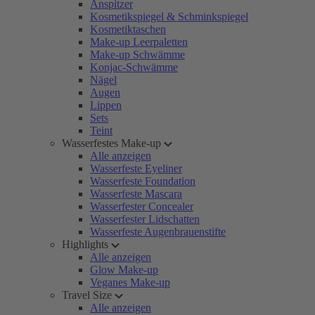
Anspitzer
Kosmetikspiegel & Schminkspiegel
Kosmetiktaschen
Make-up Leerpaletten
Make-up Schwämme
Konjac-Schwämme
Nägel
Augen
Lippen
Sets
Teint
Wasserfestes Make-up
Alle anzeigen
Wasserfeste Eyeliner
Wasserfeste Foundation
Wasserfeste Mascara
Wasserfester Concealer
Wasserfester Lidschatten
Wasserfeste Augenbrauenstifte
Highlights
Alle anzeigen
Glow Make-up
Veganes Make-up
Travel Size
Alle anzeigen