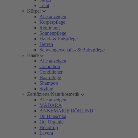
Teint
Körper
Alle anzeigen
Körperpflege
Reinigung
Sonnenpflege
Hand- & Fußpflege
Herren
Schwangerschafts- & Babypflege
Haare
Alle anzeigen
Coloration
Conditioner
Haarpflege
Shampoo
Styling
Zertifizierte Naturkosmetik
Alle anzeigen
MÁDARA
ANNEMARIE BÖRLIND
Dr. Hauschka
Hej Organic
Heliotrop
Lavera