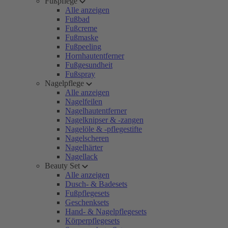
Fußpflege
Alle anzeigen
Fußbad
Fußcreme
Fußmaske
Fußpeeling
Hornhautentferner
Fußgesundheit
Fußspray
Nagelpflege
Alle anzeigen
Nagelfeilen
Nagelhautentferner
Nagelknipser & -zangen
Nagelöle & -pflegestifte
Nagelscheren
Nagelhärter
Nagellack
Beauty Set
Alle anzeigen
Dusch- & Badesets
Fußpflegesets
Geschenksets
Hand- & Nagelpflegesets
Körperpflegesets