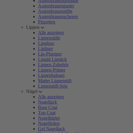
Augenbrauenpomade
Augenbrauenpuder
Augenbrauenstifte
Augenbrauenscheren
Pinzetten
Lippen
Alle anzeigen
Lippenstifte
Lipgloss
Lipliner
Lip-Plumper
Liquid Lipstick
Lippen Zubehör
Lippen-Primer
Lippenbalsam
Matter Lippenstift
Lippenstift-Sets
Nägel
Alle anzeigen
Nagellack
Base Coat
Top Coat
Nagelhärter
Nagelfeilen
Gel Nagellack