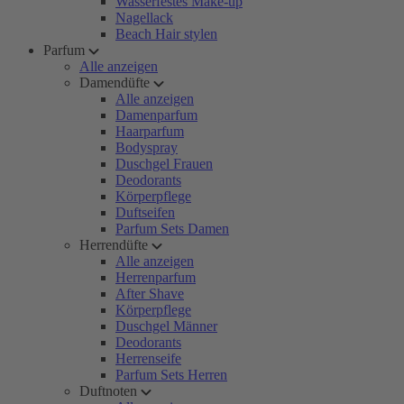
Wasserfestes Make-up
Nagellack
Beach Hair stylen
Parfum
Alle anzeigen
Damendüfte
Alle anzeigen
Damenparfum
Haarparfum
Bodyspray
Duschgel Frauen
Deodorants
Körperpflege
Duftseifen
Parfum Sets Damen
Herrendüfte
Alle anzeigen
Herrenparfum
After Shave
Körperpflege
Duschgel Männer
Deodorants
Herrenseife
Parfum Sets Herren
Duftnoten