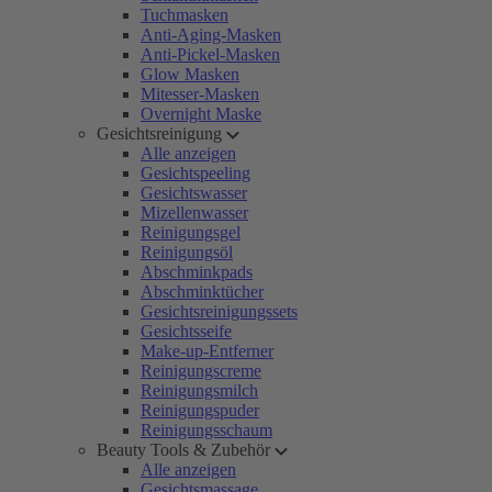
Tuchmasken
Anti-Aging-Masken
Anti-Pickel-Masken
Glow Masken
Mitesser-Masken
Overnight Maske
Gesichtsreinigung
Alle anzeigen
Gesichtspeeling
Gesichtswasser
Mizellenwasser
Reinigungsgel
Reinigungsöl
Abschminkpads
Abschminktücher
Gesichtsreinigungssets
Gesichtsseife
Make-up-Entferner
Reinigungscreme
Reinigungsmilch
Reinigungspuder
Reinigungsschaum
Beauty Tools & Zubehör
Alle anzeigen
Gesichtsmassage