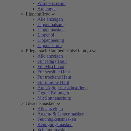
Wimpernserum
Augengel
Lippenpflege
Alle anzeigen
Lippenbalsam
Lippenmasken
Lippenöl
Lippenpeeling
Lippenserum
Pflege nach Hautbedürfnis/Hauttyp
Alle anzeigen
Für fettige Haut
Für Mischhaut
Für sensible Haut
Für trockene Haut
Für unreine Haut
Anti-Aging-Gesichtspflege
Gegen Rötungen
Mit Sonnenschutz
Gesichtsmasken
Alle anzeigen
Augen- & Lippenmasken
Feuchtigkeitsmasken
Reinigungsmasken
Schlammmasken