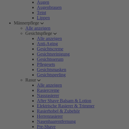
Augen
Augenbrauen
Teint
Lippen
Männerpflege
Alle anzeigen
Gesichtspflege
Alle anzeigen
Anti-Aging
Gesichtscreme
Gesichtsreinigung
Gesichtsserum
Pflegesets
Gesichtsmasken
Gesichtspeeling
Rasur
Alle anzeigen
Rasiercreme
Nassrasierer
After Shave Balsam & Lotion
Elektrische Rasierer & Trimmer
Rasierhobel & Zubehör
Herrenrasierer
Nasenhaarentfernung
Pre-Shave