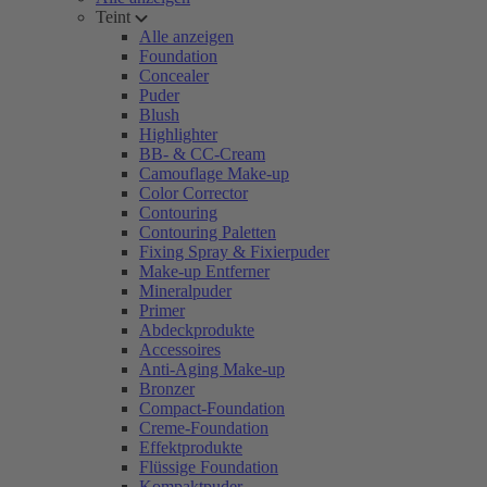
Teint
Alle anzeigen
Foundation
Concealer
Puder
Blush
Highlighter
BB- & CC-Cream
Camouflage Make-up
Color Corrector
Contouring
Contouring Paletten
Fixing Spray & Fixierpuder
Make-up Entferner
Mineralpuder
Primer
Abdeckprodukte
Accessoires
Anti-Aging Make-up
Bronzer
Compact-Foundation
Creme-Foundation
Effektprodukte
Flüssige Foundation
Kompaktpuder