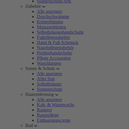
Sonnenschutz-Sets
Zubehör
Alle anzeigen
Duschschwämme
Körperbürsten
Massagebürsten
Selbstbräungshandschuhe
Fußpflegezubehör
Hand & Fuß-Schmuck
Nagelpflegezubehör
Peelinghandschuhe
Pflege Accessoires
Waschlappen
Sonne & Schutz
Alle anzeigen
After Sun
Selbstbräuner
Sonnenschutz
Haarentfernung
Alle anzeigen
Kalt- & Warmwachs
Rasierer
Rasurpflege
Enthaarungscreme
Bad