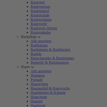
Rasiergel
Rasiermesser
Rasierpinsel
Rasierschale
Rasierschaum
Rasierseife
Rasiersets Herren
Rasierständer
Bartpflege
Alle anzeigen
Bartbalsam
Bartkämme & Bartbürsten
Bartöle
Bartschneider & Barttrimmer
Bartseife & Bartshampoo
Haare
Alle anzeigen
Shampoo
Pomade
Haarstyling
Haarausfall & Haarwuchs
Haarbürsten & Kämme
Haarcreme
Haargel
Haarpaste