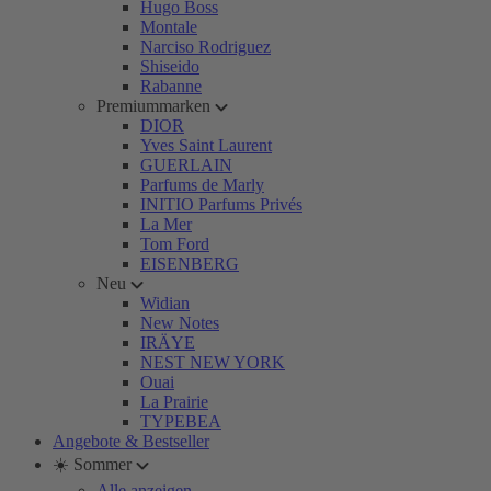
Hugo Boss
Montale
Narciso Rodriguez
Shiseido
Rabanne
Premiummarken
DIOR
Yves Saint Laurent
GUERLAIN
Parfums de Marly
INITIO Parfums Privés
La Mer
Tom Ford
EISENBERG
Neu
Widian
New Notes
IRÄYE
NEST NEW YORK
Ouai
La Prairie
TYPEBEA
Angebote & Bestseller
☀️ Sommer
Alle anzeigen