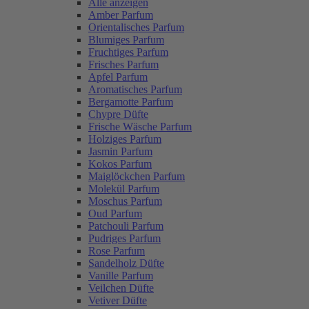
Alle anzeigen
Amber Parfum
Orientalisches Parfum
Blumiges Parfum
Fruchtiges Parfum
Frisches Parfum
Apfel Parfum
Aromatisches Parfum
Bergamotte Parfum
Chypre Düfte
Frische Wäsche Parfum
Holziges Parfum
Jasmin Parfum
Kokos Parfum
Maiglöckchen Parfum
Molekül Parfum
Moschus Parfum
Oud Parfum
Patchouli Parfum
Pudriges Parfum
Rose Parfum
Sandelholz Düfte
Vanille Parfum
Veilchen Düfte
Vetiver Düfte