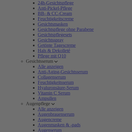
24h-Gesichtspflege
Anti-Pickel-Pflege
BB- & CC-Cream
Feuchtigkeitscreme
Gesichtsmasken
Gesichtspflege ohne Parabene
Gesichtspflegesets
Gesichtsspray
Getönte Tagescreme
Hals & Dekolleté
Pflege mit Q10
Gesichtsserum
Alle anzeigen
Anti-Aging-Gesichtsserum
Collagenserum
Feuchtigkeitsserum
Hyaluronsäure-Serum
Vitamin C Serum
Ampullen
Augenpflege
Alle anzeigen
Augenbrauenserum
Augencreme
Augenmasken & -pads
Augenserum