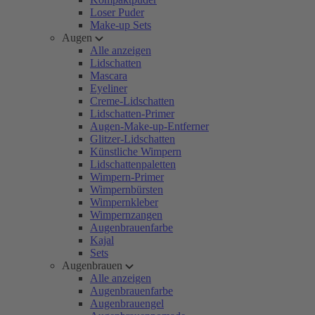
Loser Puder
Make-up Sets
Augen
Alle anzeigen
Lidschatten
Mascara
Eyeliner
Creme-Lidschatten
Lidschatten-Primer
Augen-Make-up-Entferner
Glitzer-Lidschatten
Künstliche Wimpern
Lidschattenpaletten
Wimpern-Primer
Wimpernbürsten
Wimpernkleber
Wimpernzangen
Augenbrauenfarbe
Kajal
Sets
Augenbrauen
Alle anzeigen
Augenbrauenfarbe
Augenbrauengel