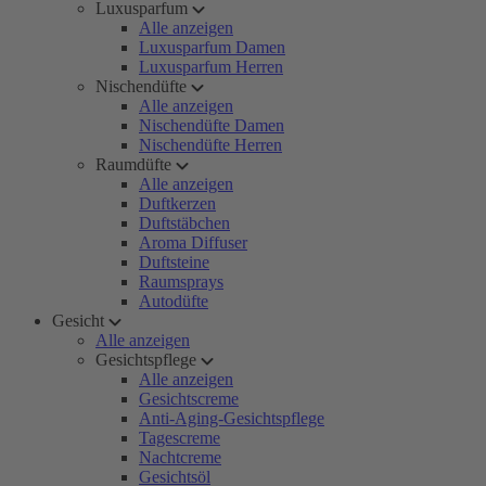
Luxusparfum
Alle anzeigen
Luxusparfum Damen
Luxusparfum Herren
Nischendüfte
Alle anzeigen
Nischendüfte Damen
Nischendüfte Herren
Raumdüfte
Alle anzeigen
Duftkerzen
Duftstäbchen
Aroma Diffuser
Duftsteine
Raumsprays
Autodüfte
Gesicht
Alle anzeigen
Gesichtspflege
Alle anzeigen
Gesichtscreme
Anti-Aging-Gesichtspflege
Tagescreme
Nachtcreme
Gesichtsöl