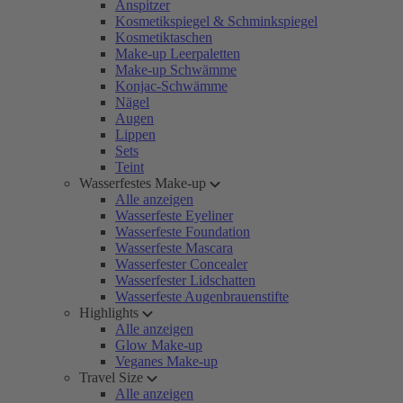
Anspitzer
Kosmetikspiegel & Schminkspiegel
Kosmetiktaschen
Make-up Leerpaletten
Make-up Schwämme
Konjac-Schwämme
Nägel
Augen
Lippen
Sets
Teint
Wasserfestes Make-up
Alle anzeigen
Wasserfeste Eyeliner
Wasserfeste Foundation
Wasserfeste Mascara
Wasserfester Concealer
Wasserfester Lidschatten
Wasserfeste Augenbrauenstifte
Highlights
Alle anzeigen
Glow Make-up
Veganes Make-up
Travel Size
Alle anzeigen