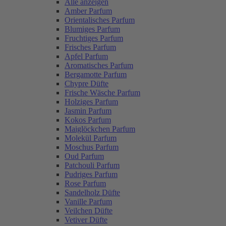
Alle anzeigen
Amber Parfum
Orientalisches Parfum
Blumiges Parfum
Fruchtiges Parfum
Frisches Parfum
Apfel Parfum
Aromatisches Parfum
Bergamotte Parfum
Chypre Düfte
Frische Wäsche Parfum
Holziges Parfum
Jasmin Parfum
Kokos Parfum
Maiglöckchen Parfum
Molekül Parfum
Moschus Parfum
Oud Parfum
Patchouli Parfum
Pudriges Parfum
Rose Parfum
Sandelholz Düfte
Vanille Parfum
Veilchen Düfte
Vetiver Düfte