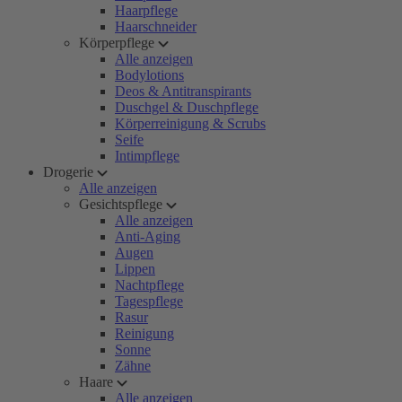
Haarpflege
Haarschneider
Körperpflege
Alle anzeigen
Bodylotions
Deos & Antitranspirants
Duschgel & Duschpflege
Körperreinigung & Scrubs
Seife
Intimpflege
Drogerie
Alle anzeigen
Gesichtspflege
Alle anzeigen
Anti-Aging
Augen
Lippen
Nachtpflege
Tagespflege
Rasur
Reinigung
Sonne
Zähne
Haare
Alle anzeigen