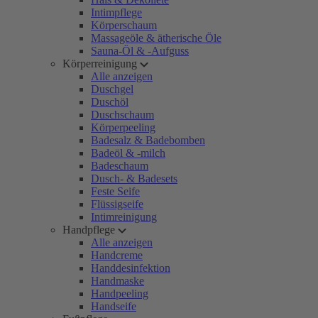
Intimpflege
Körperschaum
Massageöle & ätherische Öle
Sauna-Öl & -Aufguss
Körperreinigung
Alle anzeigen
Duschgel
Duschöl
Duschschaum
Körperpeeling
Badesalz & Badebomben
Badeöl & -milch
Badeschaum
Dusch- & Badesets
Feste Seife
Flüssigseife
Intimreinigung
Handpflege
Alle anzeigen
Handcreme
Handdesinfektion
Handmaske
Handpeeling
Handseife