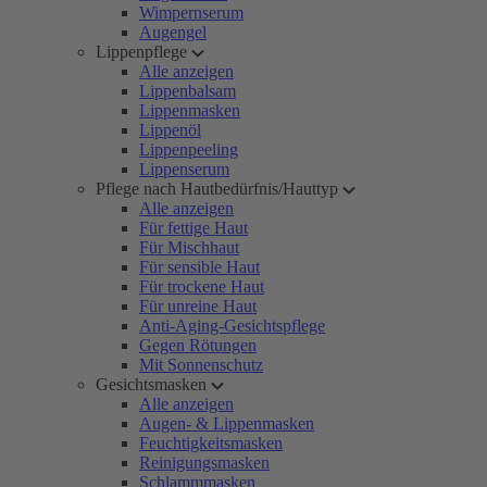
Wimpernserum
Augengel
Lippenpflege
Alle anzeigen
Lippenbalsam
Lippenmasken
Lippenöl
Lippenpeeling
Lippenserum
Pflege nach Hautbedürfnis/Hauttyp
Alle anzeigen
Für fettige Haut
Für Mischhaut
Für sensible Haut
Für trockene Haut
Für unreine Haut
Anti-Aging-Gesichtspflege
Gegen Rötungen
Mit Sonnenschutz
Gesichtsmasken
Alle anzeigen
Augen- & Lippenmasken
Feuchtigkeitsmasken
Reinigungsmasken
Schlammmasken