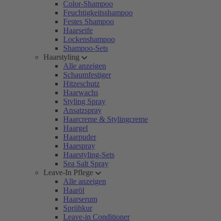
Color-Shampoo
Feuchtigkeitsshampoo
Festes Shampoo
Haarseife
Lockenshampoo
Shampoo-Sets
Haarstyling
Alle anzeigen
Schaumfestiger
Hitzeschutz
Haarwachs
Styling Spray
Ansatzspray
Haarcreme & Stylingcreme
Haargel
Haarpuder
Haarspray
Haarstyling-Sets
Sea Salt Spray
Leave-In Pflege
Alle anzeigen
Haaröl
Haarserum
Sprühkur
Leave-in Conditioner