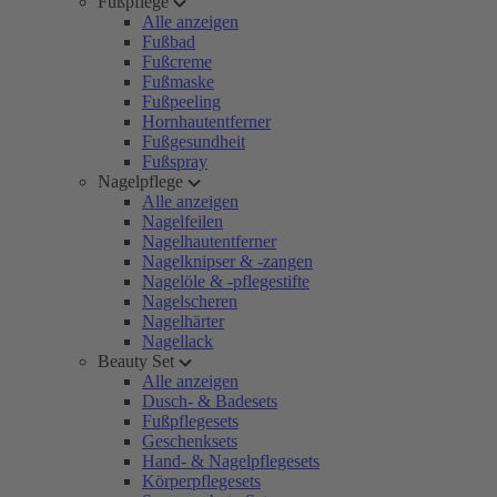
Fußpflege
Alle anzeigen
Fußbad
Fußcreme
Fußmaske
Fußpeeling
Hornhautentferner
Fußgesundheit
Fußspray
Nagelpflege
Alle anzeigen
Nagelfeilen
Nagelhautentferner
Nagelknipser & -zangen
Nagelöle & -pflegestifte
Nagelscheren
Nagelhärter
Nagellack
Beauty Set
Alle anzeigen
Dusch- & Badesets
Fußpflegesets
Geschenksets
Hand- & Nagelpflegesets
Körperpflegesets