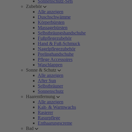
Sonnenschutz-Sets
Zubehör
Alle anzeigen
Duschschwämme
Körperbürsten
Massagebürsten
Selbstbräungshandschuhe
Fußpflegezubehör
Hand & Fuß-Schmuck
Nagelpflegezubehör
Peelinghandschuhe
Pflege Accessoires
Waschlappen
Sonne & Schutz
Alle anzeigen
After Sun
Selbstbräuner
Sonnenschutz
Haarentfernung
Alle anzeigen
Kalt- & Warmwachs
Rasierer
Rasurpflege
Enthaarungscreme
Bad