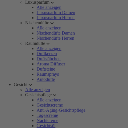
Luxusparfum
Alle anzeigen
Luxusparfum Damen
Luxusparfum Herren
Nischendüfte
Alle anzeigen
Nischendüfte Damen
Nischendüfte Herren
Raumdüfte
Alle anzeigen
Duftkerzen
Duftstäbchen
Aroma Diffuser
Duftsteine
Raumsprays
Autodüfte
Gesicht
Alle anzeigen
Gesichtspflege
Alle anzeigen
Gesichtscreme
Anti-Aging-Gesichtspflege
Tagescreme
Nachtcreme
Gesichtsöl