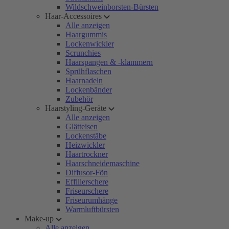
Wildschweinborsten-Bürsten
Haar-Accessoires
Alle anzeigen
Haargummis
Lockenwickler
Scrunchies
Haarspangen & -klammern
Sprühflaschen
Haarnadeln
Lockenbänder
Zubehör
Haarstyling-Geräte
Alle anzeigen
Glätteisen
Lockenstäbe
Heizwickler
Haartrockner
Haarschneidemaschine
Diffusor-Fön
Effilierschere
Friseurschere
Friseurumhänge
Warmluftbürsten
Make-up
Alle anzeigen