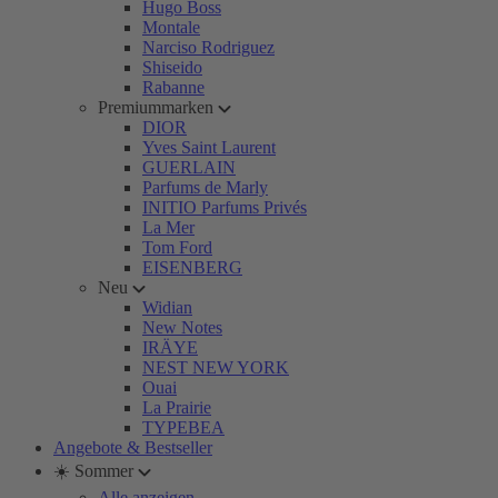
Hugo Boss
Montale
Narciso Rodriguez
Shiseido
Rabanne
Premiummarken
DIOR
Yves Saint Laurent
GUERLAIN
Parfums de Marly
INITIO Parfums Privés
La Mer
Tom Ford
EISENBERG
Neu
Widian
New Notes
IRÄYE
NEST NEW YORK
Ouai
La Prairie
TYPEBEA
Angebote & Bestseller
☀️ Sommer
Alle anzeigen