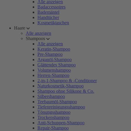
Alle anzeigen
Badaccessoires
Bademäntel
Handtücher
Kosmetiktaschen
Haare
Alle anzeigen
Shampoos
Alle anzeigen
Keratin-Shampoo
Pre-Shampoo
Arganöl-Shampoo
Glättendes Shampoo
Volumenshampoo
Herren-Shampoo
2-in-1-Shampoo & -Conditioner
Naturkosmetik-Shampoo
Shampoo ohne Silikone & Co.
Silbershampoo
Teebaumöl-Shampoo
Tiefenreinigungsshampoo
Tönungsshampoo
Trockenshampoo
Anti-Schuppen-Shampoo
Repair-Shampoo