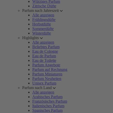
Würziges Parfum
Zitrische Düfte
Parfum nach Jahreszeit
Alle anzeigen
Frühlingsdüfte
Herbstdüfte
Sommerdüfte
Winterdüfte
Highlights
Alle anzeigen
Beliebtes Parfum
Eau de Cologne
Eau de Parfum
Eau de Toilette
Parfum Angebote
Parfum auf Rechnung
Parfum Miniaturen
Parfum Neuheiten
Unisex Parfum
Parfum nach Land
Alle anzeigen
Arabisches Parfum
Französisches Parfum
Italienisches Parfum
Spanisches Parfum