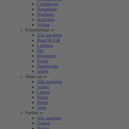
Conditioner
Haarpflege
Shampoo
Haarfarbe
Styling
Körperpflege
Alle anzeigen
Hand & Fuß
Lotionen
Öle
Reinigung
Sonne
Deodorants
Seifen
Make-up
Alle anzeigen
Augen
Lippen
Nägel
Pinsel
Teint
Parfum
Alle anzeigen
Damen
Herren