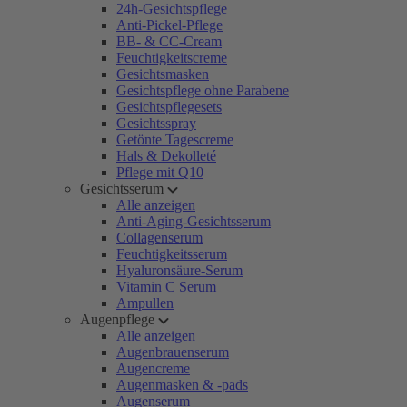
24h-Gesichtspflege
Anti-Pickel-Pflege
BB- & CC-Cream
Feuchtigkeitscreme
Gesichtsmasken
Gesichtspflege ohne Parabene
Gesichtspflegesets
Gesichtsspray
Getönte Tagescreme
Hals & Dekolleté
Pflege mit Q10
Gesichtsserum
Alle anzeigen
Anti-Aging-Gesichtsserum
Collagenserum
Feuchtigkeitsserum
Hyaluronsäure-Serum
Vitamin C Serum
Ampullen
Augenpflege
Alle anzeigen
Augenbrauenserum
Augencreme
Augenmasken & -pads
Augenserum