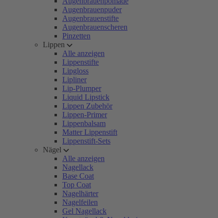
Augenbrauenpomade
Augenbrauenpuder
Augenbrauenstifte
Augenbrauenscheren
Pinzetten
Lippen
Alle anzeigen
Lippenstifte
Lipgloss
Lipliner
Lip-Plumper
Liquid Lipstick
Lippen Zubehör
Lippen-Primer
Lippenbalsam
Matter Lippenstift
Lippenstift-Sets
Nägel
Alle anzeigen
Nagellack
Base Coat
Top Coat
Nagelhärter
Nagelfeilen
Gel Nagellack