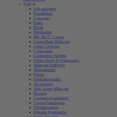
Teint
Alle anzeigen
Foundation
Concealer
Puder
Blush
Highlighter
BB- & CC-Cream
Camouflage Make-up
Color Corrector
Contouring
Contouring Paletten
Fixing Spray & Fixierpuder
Make-up Entferner
Mineralpuder
Primer
Abdeckprodukte
Accessoires
Anti-Aging Make-up
Bronzer
Compact-Foundation
Creme-Foundation
Effektprodukte
Flüssige Foundation
Kompaktpuder