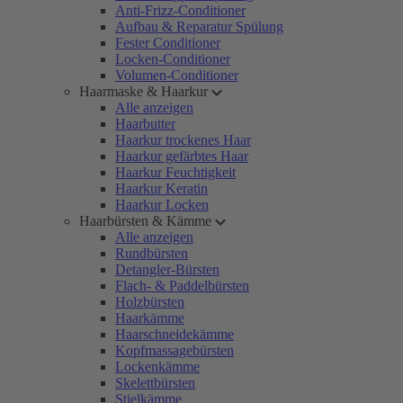
Anti-Frizz-Conditioner
Aufbau & Reparatur Spülung
Fester Conditioner
Locken-Conditioner
Volumen-Conditioner
Haarmaske & Haarkur
Alle anzeigen
Haarbutter
Haarkur trockenes Haar
Haarkur gefärbtes Haar
Haarkur Feuchtigkeit
Haarkur Keratin
Haarkur Locken
Haarbürsten & Kämme
Alle anzeigen
Rundbürsten
Detangler-Bürsten
Flach- & Paddelbürsten
Holzbürsten
Haarkämme
Haarschneidekämme
Kopfmassagebürsten
Lockenkämme
Skelettbürsten
Stielkämme