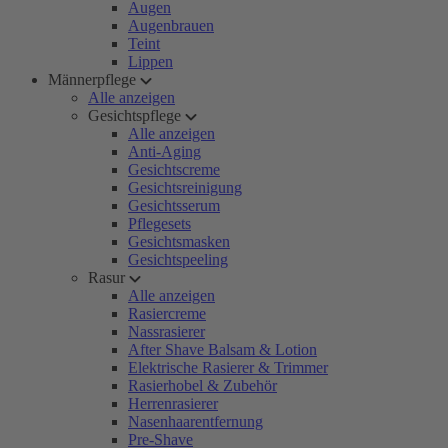
Augen
Augenbrauen
Teint
Lippen
Männerpflege
Alle anzeigen
Gesichtspflege
Alle anzeigen
Anti-Aging
Gesichtscreme
Gesichtsreinigung
Gesichtsserum
Pflegesets
Gesichtsmasken
Gesichtspeeling
Rasur
Alle anzeigen
Rasiercreme
Nassrasierer
After Shave Balsam & Lotion
Elektrische Rasierer & Trimmer
Rasierhobel & Zubehör
Herrenrasierer
Nasenhaarentfernung
Pre-Shave