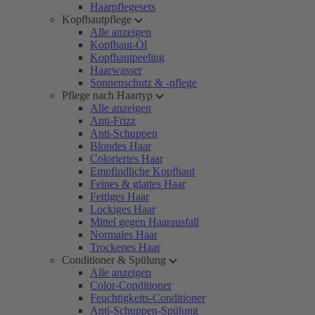
Haarpflegesets
Kopfhautpflege
Alle anzeigen
Kopfhaut-Öl
Kopfhautpeeling
Haarwasser
Sonnenschutz & -pflege
Pflege nach Haartyp
Alle anzeigen
Anti-Frizz
Anti-Schuppen
Blondes Haar
Coloriertes Haar
Empfindliche Kopfhaut
Feines & glattes Haar
Fettiges Haar
Lockiges Haar
Mittel gegen Haarausfall
Normales Haar
Trockenes Haar
Conditioner & Spülung
Alle anzeigen
Color-Conditioner
Feuchtigkeits-Conditioner
Anti-Schuppen-Spülung