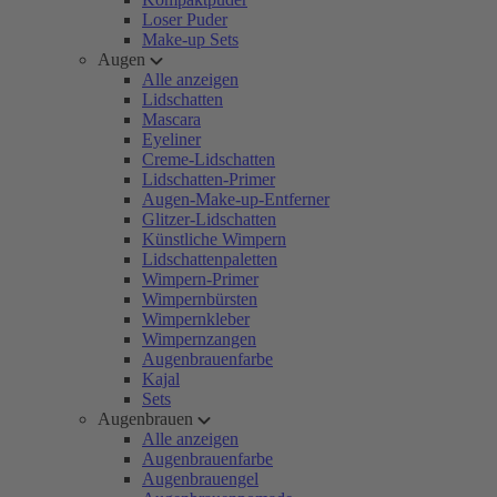
Loser Puder
Make-up Sets
Augen
Alle anzeigen
Lidschatten
Mascara
Eyeliner
Creme-Lidschatten
Lidschatten-Primer
Augen-Make-up-Entferner
Glitzer-Lidschatten
Künstliche Wimpern
Lidschattenpaletten
Wimpern-Primer
Wimpernbürsten
Wimpernkleber
Wimpernzangen
Augenbrauenfarbe
Kajal
Sets
Augenbrauen
Alle anzeigen
Augenbrauenfarbe
Augenbrauengel