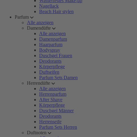
Wasserfestes Make-up
Nagellack
Beach Hair stylen
Parfum
Alle anzeigen
Damendüfte
Alle anzeigen
Damenparfum
Haarparfum
Bodyspray
Duschgel Frauen
Deodorants
Körperpflege
Duftseifen
Parfum Sets Damen
Herrendüfte
Alle anzeigen
Herrenparfum
After Shave
Körperpflege
Duschgel Männer
Deodorants
Herrenseife
Parfum Sets Herren
Duftnoten