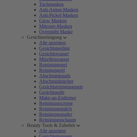
Tuchmasken
Anti-Aging-Masken
Anti-Pickel-Masken
Glow Masken
Mitesser-Masken
Overnight Maske
Gesichtsreinigung
Alle anzeigen
Gesichtspeeling
Gesichtswasser
Mizellenwasser
Reinigungsgel
Reinigungsöl
Abschminkpads
Abschminktücher
Gesichtsreinigungssets
Gesichtsseife
Make-up-Entferner
Reinigungscreme
Reinigungsmilch
Reinigungspuder
Reinigungsschaum
Beauty Tools & Zubehör
Alle anzeigen
Gesichtsmassage