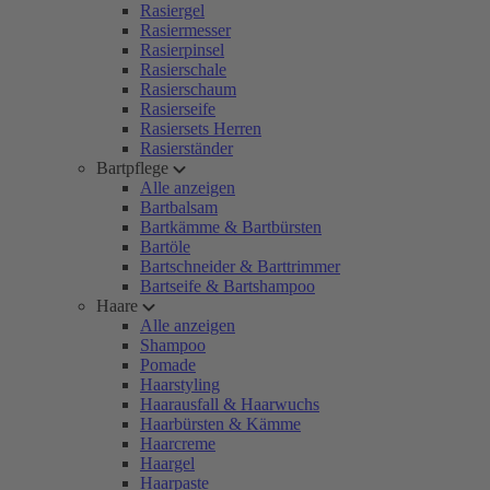
Rasiergel
Rasiermesser
Rasierpinsel
Rasierschale
Rasierschaum
Rasierseife
Rasiersets Herren
Rasierständer
Bartpflege
Alle anzeigen
Bartbalsam
Bartkämme & Bartbürsten
Bartöle
Bartschneider & Barttrimmer
Bartseife & Bartshampoo
Haare
Alle anzeigen
Shampoo
Pomade
Haarstyling
Haarausfall & Haarwuchs
Haarbürsten & Kämme
Haarcreme
Haargel
Haarpaste