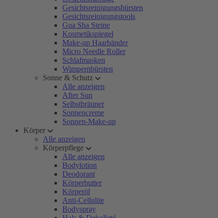
Gesichtsreinigungsbürsten
Gesichtsreinigungstools
Gua Sha Steine
Kosmetikspiegel
Make-up Haarbänder
Micro Needle Roller
Schlafmasken
Wimpernbürsten
Sonne & Schutz
Alle anzeigen
After Sun
Selbstbräuner
Sonnencreme
Sonnen-Make-up
Körper
Alle anzeigen
Körperpflege
Alle anzeigen
Bodylotion
Deodorant
Körperbutter
Körperöl
Anti-Cellulite
Bodyspray
Hals & Dekolleté