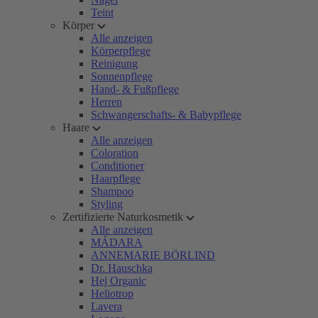
Teint
Körper
Alle anzeigen
Körperpflege
Reinigung
Sonnenpflege
Hand- & Fußpflege
Herren
Schwangerschafts- & Babypflege
Haare
Alle anzeigen
Coloration
Conditioner
Haarpflege
Shampoo
Styling
Zertifizierte Naturkosmetik
Alle anzeigen
MÁDARA
ANNEMARIE BÖRLIND
Dr. Hauschka
Hej Organic
Heliotrop
Lavera