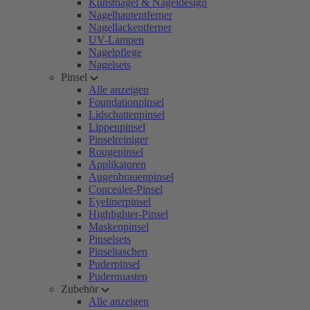
Kunstnägel & Nageldesign
Nagelhautentferner
Nagellackentferner
UV-Lampen
Nagelpflege
Nagelsets
Pinsel
Alle anzeigen
Foundationpinsel
Lidschattenpinsel
Lippenpinsel
Pinselreiniger
Rougepinsel
Applikatoren
Augenbrauenpinsel
Concealer-Pinsel
Eyelinerpinsel
Highlighter-Pinsel
Maskenpinsel
Pinselsets
Pinseltaschen
Puderpinsel
Puderquasten
Zubehör
Alle anzeigen