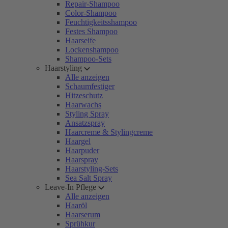
Repair-Shampoo
Color-Shampoo
Feuchtigkeitsshampoo
Festes Shampoo
Haarseife
Lockenshampoo
Shampoo-Sets
Haarstyling
Alle anzeigen
Schaumfestiger
Hitzeschutz
Haarwachs
Styling Spray
Ansatzspray
Haarcreme & Stylingcreme
Haargel
Haarpuder
Haarspray
Haarstyling-Sets
Sea Salt Spray
Leave-In Pflege
Alle anzeigen
Haaröl
Haarserum
Sprühkur