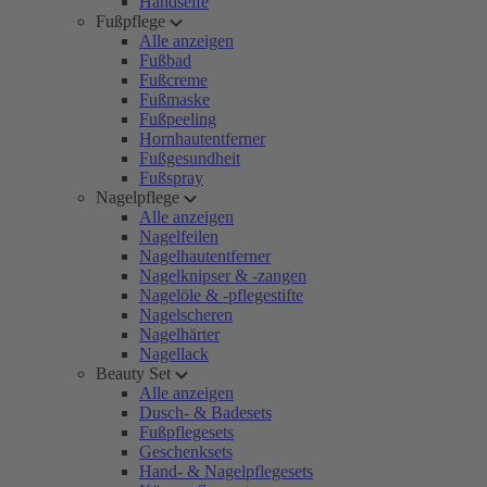
Handseife
Fußpflege
Alle anzeigen
Fußbad
Fußcreme
Fußmaske
Fußpeeling
Hornhautentferner
Fußgesundheit
Fußspray
Nagelpflege
Alle anzeigen
Nagelfeilen
Nagelhautentferner
Nagelknipser & -zangen
Nagelöle & -pflegestifte
Nagelscheren
Nagelhärter
Nagellack
Beauty Set
Alle anzeigen
Dusch- & Badesets
Fußpflegesets
Geschenksets
Hand- & Nagelpflegesets