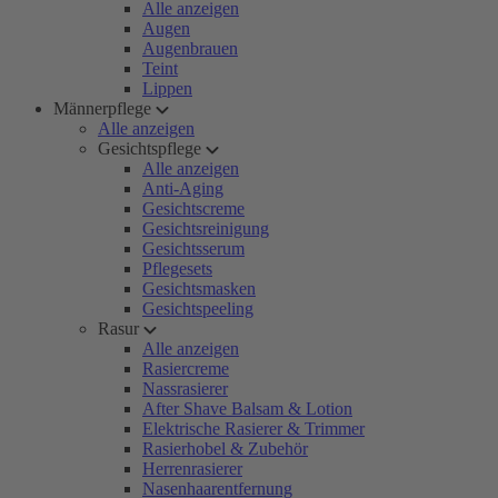
Alle anzeigen
Augen
Augenbrauen
Teint
Lippen
Männerpflege
Alle anzeigen
Gesichtspflege
Alle anzeigen
Anti-Aging
Gesichtscreme
Gesichtsreinigung
Gesichtsserum
Pflegesets
Gesichtsmasken
Gesichtspeeling
Rasur
Alle anzeigen
Rasiercreme
Nassrasierer
After Shave Balsam & Lotion
Elektrische Rasierer & Trimmer
Rasierhobel & Zubehör
Herrenrasierer
Nasenhaarentfernung