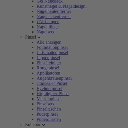
Gel Nagellack
Kunstnägel & Nageldesign
Nagelhautentferner
Nagellackentferner
UV-Lampen
Nagelpflege
Nagelsets
Pinsel
Alle anzeigen
Foundationpinsel
Lidschattenpinsel
Lippenpinsel
Pinselreiniger
Rougepinsel
Applikatoren
Augenbrauenpinsel
Concealer-Pinsel
Eyelinerpinsel
Highlighter-Pinsel
Maskenpinsel
Pinselsets
Pinseltaschen
Puderpinsel
Puderquasten
Zubehör