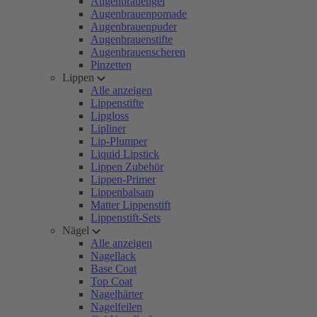
Augenbrauengel
Augenbrauenpomade
Augenbrauenpuder
Augenbrauenstifte
Augenbrauenscheren
Pinzetten
Lippen
Alle anzeigen
Lippenstifte
Lipgloss
Lipliner
Lip-Plumper
Liquid Lipstick
Lippen Zubehör
Lippen-Primer
Lippenbalsam
Matter Lippenstift
Lippenstift-Sets
Nägel
Alle anzeigen
Nagellack
Base Coat
Top Coat
Nagelhärter
Nagelfeilen