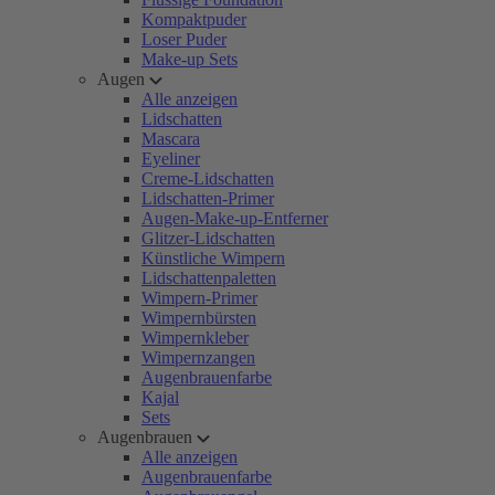
Kompaktpuder
Loser Puder
Make-up Sets
Augen
Alle anzeigen
Lidschatten
Mascara
Eyeliner
Creme-Lidschatten
Lidschatten-Primer
Augen-Make-up-Entferner
Glitzer-Lidschatten
Künstliche Wimpern
Lidschattenpaletten
Wimpern-Primer
Wimpernbürsten
Wimpernkleber
Wimpernzangen
Augenbrauenfarbe
Kajal
Sets
Augenbrauen
Alle anzeigen
Augenbrauenfarbe