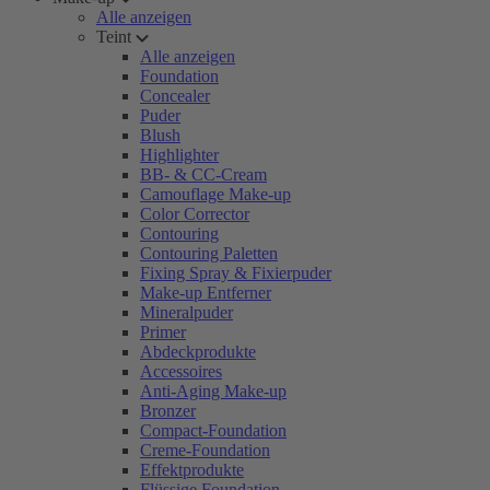
Alle anzeigen
Teint
Alle anzeigen
Foundation
Concealer
Puder
Blush
Highlighter
BB- & CC-Cream
Camouflage Make-up
Color Corrector
Contouring
Contouring Paletten
Fixing Spray & Fixierpuder
Make-up Entferner
Mineralpuder
Primer
Abdeckprodukte
Accessoires
Anti-Aging Make-up
Bronzer
Compact-Foundation
Creme-Foundation
Effektprodukte
Flüssige Foundation