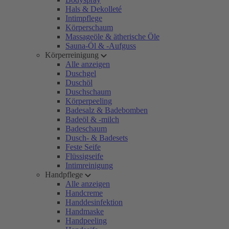
Hals & Dekolleté
Intimpflege
Körperschaum
Massageöle & ätherische Öle
Sauna-Öl & -Aufguss
Körperreinigung
Alle anzeigen
Duschgel
Duschöl
Duschschaum
Körperpeeling
Badesalz & Badebomben
Badeöl & -milch
Badeschaum
Dusch- & Badesets
Feste Seife
Flüssigseife
Intimreinigung
Handpflege
Alle anzeigen
Handcreme
Handdesinfektion
Handmaske
Handpeeling