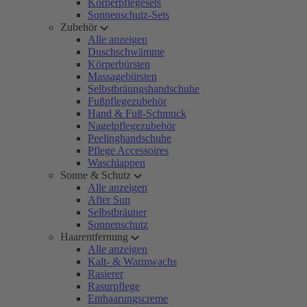
Körperpflegesets
Sonnenschutz-Sets
Zubehör
Alle anzeigen
Duschschwämme
Körperbürsten
Massagebürsten
Selbstbräungshandschuhe
Fußpflegezubehör
Hand & Fuß-Schmuck
Nagelpflegezubehör
Peelinghandschuhe
Pflege Accessoires
Waschlappen
Sonne & Schutz
Alle anzeigen
After Sun
Selbstbräuner
Sonnenschutz
Haarentfernung
Alle anzeigen
Kalt- & Warmwachs
Rasierer
Rasurpflege
Enthaarungscreme