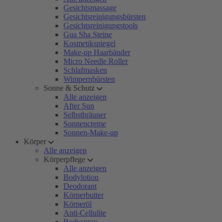
Gesichtsmassage
Gesichtsreinigungsbürsten
Gesichtsreinigungstools
Gua Sha Steine
Kosmetikspiegel
Make-up Haarbänder
Micro Needle Roller
Schlafmasken
Wimpernbürsten
Sonne & Schutz
Alle anzeigen
After Sun
Selbstbräuner
Sonnencreme
Sonnen-Make-up
Körper
Alle anzeigen
Körperpflege
Alle anzeigen
Bodylotion
Deodorant
Körperbutter
Körperöl
Anti-Cellulite
Bodyspray