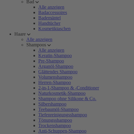
Bad
Alle anzeigen
Badaccessoires
Bademäntel
Handtücher
Kosmetiktaschen
Haare
Alle anzeigen
Shampoos
Alle anzeigen
Keratin-Shampoo
Pre-Shampoo
Arganöl-Shampoo
Glättendes Shampoo
Volumenshampoo
Herren-Shampoo
2-in-1-Shampoo & -Conditioner
Naturkosmetik-Shampoo
Shampoo ohne Silikone & Co.
Silbershampoo
Teebaumöl-Shampoo
Tiefenreinigungsshampoo
Tönungsshampoo
Trockenshampoo
Anti-Schuppen-Shampoo