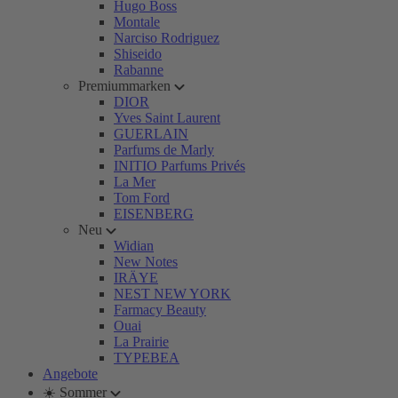
Hugo Boss
Montale
Narciso Rodriguez
Shiseido
Rabanne
Premiummarken
DIOR
Yves Saint Laurent
GUERLAIN
Parfums de Marly
INITIO Parfums Privés
La Mer
Tom Ford
EISENBERG
Neu
Widian
New Notes
IRÄYE
NEST NEW YORK
Farmacy Beauty
Ouai
La Prairie
TYPEBEA
Angebote
☀️ Sommer