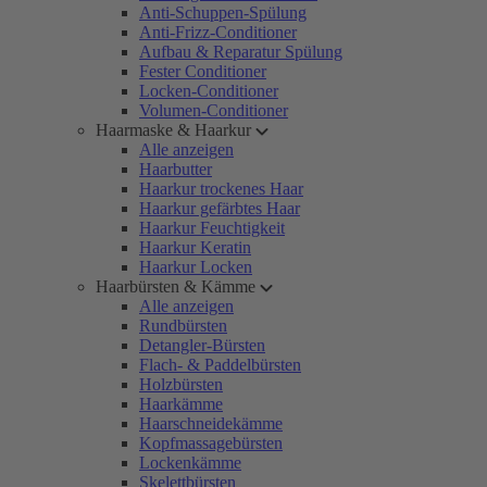
Anti-Schuppen-Spülung
Anti-Frizz-Conditioner
Aufbau & Reparatur Spülung
Fester Conditioner
Locken-Conditioner
Volumen-Conditioner
Haarmaske & Haarkur
Alle anzeigen
Haarbutter
Haarkur trockenes Haar
Haarkur gefärbtes Haar
Haarkur Feuchtigkeit
Haarkur Keratin
Haarkur Locken
Haarbürsten & Kämme
Alle anzeigen
Rundbürsten
Detangler-Bürsten
Flach- & Paddelbürsten
Holzbürsten
Haarkämme
Haarschneidekämme
Kopfmassagebürsten
Lockenkämme
Skelettbürsten