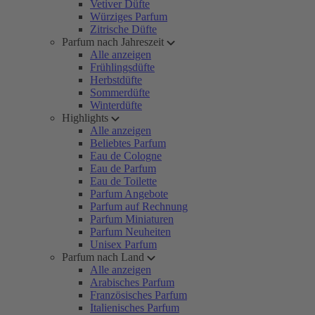
Vetiver Düfte
Würziges Parfum
Zitrische Düfte
Parfum nach Jahreszeit
Alle anzeigen
Frühlingsdüfte
Herbstdüfte
Sommerdüfte
Winterdüfte
Highlights
Alle anzeigen
Beliebtes Parfum
Eau de Cologne
Eau de Parfum
Eau de Toilette
Parfum Angebote
Parfum auf Rechnung
Parfum Miniaturen
Parfum Neuheiten
Unisex Parfum
Parfum nach Land
Alle anzeigen
Arabisches Parfum
Französisches Parfum
Italienisches Parfum