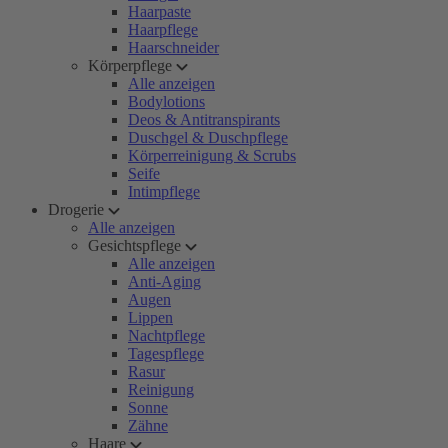
Haarpaste
Haarpflege
Haarschneider
Körperpflege
Alle anzeigen
Bodylotions
Deos & Antitranspirants
Duschgel & Duschpflege
Körperreinigung & Scrubs
Seife
Intimpflege
Drogerie
Alle anzeigen
Gesichtspflege
Alle anzeigen
Anti-Aging
Augen
Lippen
Nachtpflege
Tagespflege
Rasur
Reinigung
Sonne
Zähne
Haare