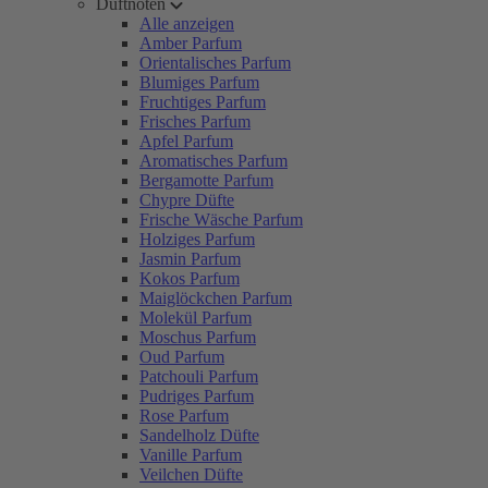
Duftnoten
Alle anzeigen
Amber Parfum
Orientalisches Parfum
Blumiges Parfum
Fruchtiges Parfum
Frisches Parfum
Apfel Parfum
Aromatisches Parfum
Bergamotte Parfum
Chypre Düfte
Frische Wäsche Parfum
Holziges Parfum
Jasmin Parfum
Kokos Parfum
Maiglöckchen Parfum
Molekül Parfum
Moschus Parfum
Oud Parfum
Patchouli Parfum
Pudriges Parfum
Rose Parfum
Sandelholz Düfte
Vanille Parfum
Veilchen Düfte