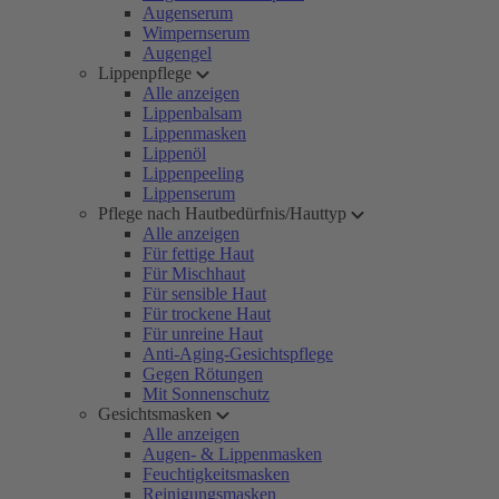
Augenserum
Wimpernserum
Augengel
Lippenpflege
Alle anzeigen
Lippenbalsam
Lippenmasken
Lippenöl
Lippenpeeling
Lippenserum
Pflege nach Hautbedürfnis/Hauttyp
Alle anzeigen
Für fettige Haut
Für Mischhaut
Für sensible Haut
Für trockene Haut
Für unreine Haut
Anti-Aging-Gesichtspflege
Gegen Rötungen
Mit Sonnenschutz
Gesichtsmasken
Alle anzeigen
Augen- & Lippenmasken
Feuchtigkeitsmasken
Reinigungsmasken