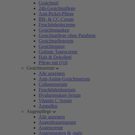
Gesichtsöl
24h-Gesichtspflege
Anti-Pickel-Pflege
BB- & CC-Cream
Feuchtigkeitscreme
Gesichtsmasken
Gesichtspflege ohne Parabene
Gesichtspflegesets
Gesichtsspray
Getönte Tagescreme
Hals & Dekolleté
Pflege mit Q10
Gesichtsserum
Alle anzeigen
Anti-Aging-Gesichtsserum
Collagenserum
Feuchtigkeitsserum
Hyaluronsäure-Serum
Vitamin C Serum
Ampullen
Augenpflege
Alle anzeigen
Augenbrauenserum
Augencreme
Augenmasken & -pads