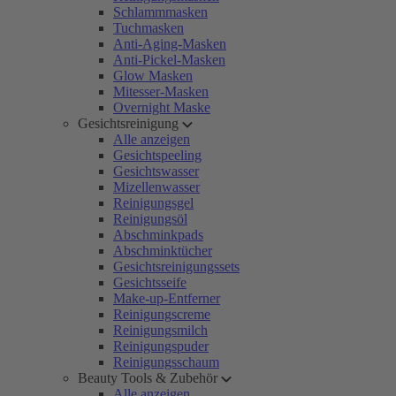
Schlammmasken
Tuchmasken
Anti-Aging-Masken
Anti-Pickel-Masken
Glow Masken
Mitesser-Masken
Overnight Maske
Gesichtsreinigung
Alle anzeigen
Gesichtspeeling
Gesichtswasser
Mizellenwasser
Reinigungsgel
Reinigungsöl
Abschminkpads
Abschminktücher
Gesichtsreinigungssets
Gesichtsseife
Make-up-Entferner
Reinigungscreme
Reinigungsmilch
Reinigungspuder
Reinigungsschaum
Beauty Tools & Zubehör
Alle anzeigen