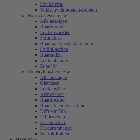
Stielkämme
Wildschweinborsten-Bürsten
Haar-Accessoires
Alle anzeigen
Haargummis
Lockenwickler
Scrunchies
Haarspangen & -klammern
Sprühflaschen
Haarnadeln
Lockenbänder
Zubehör
Haarstyling-Geräte
Alle anzeigen
Glätteisen
Lockenstäbe
Heizwickler
Haartrockner
Haarschneidemaschine
Diffusor-Fön
Effilierschere
Friseurschere
Friseurumhänge
Warmluftbürsten
Make-up