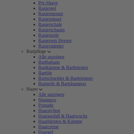
Pre-Shave
Rasiergel
Rasiermesser
Rasierpinsel
Rasierschale
Rasierschaum
Rasierseife
Rasiersets Herren
Rasierständer
Bartpflege
Alle anzeigen
Bartbalsam
Bartkämme & Bartbürsten
Bartöle
Bartschneider & Barttrimmer
Bartseife & Bartshampoo
Haare
Alle anzeigen
Shampoo
Pomade
Haarstyling
Haarausfall & Haarwuchs
Haarbürsten & Kämme
Haarcreme
Haargel