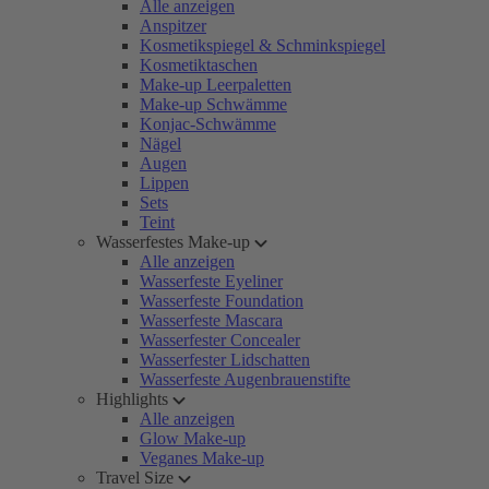
Alle anzeigen
Anspitzer
Kosmetikspiegel & Schminkspiegel
Kosmetiktaschen
Make-up Leerpaletten
Make-up Schwämme
Konjac-Schwämme
Nägel
Augen
Lippen
Sets
Teint
Wasserfestes Make-up
Alle anzeigen
Wasserfeste Eyeliner
Wasserfeste Foundation
Wasserfeste Mascara
Wasserfester Concealer
Wasserfester Lidschatten
Wasserfeste Augenbrauenstifte
Highlights
Alle anzeigen
Glow Make-up
Veganes Make-up
Travel Size