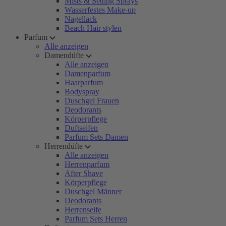
Mists & Setting Sprays
Wasserfestes Make-up
Nagellack
Beach Hair stylen
Parfum
Alle anzeigen
Damendüfte
Alle anzeigen
Damenparfum
Haarparfum
Bodyspray
Duschgel Frauen
Deodorants
Körperpflege
Duftseifen
Parfum Sets Damen
Herrendüfte
Alle anzeigen
Herrenparfum
After Shave
Körperpflege
Duschgel Männer
Deodorants
Herrenseife
Parfum Sets Herren