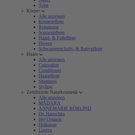
Teint
Körper
Alle anzeigen
Körperpflege
Reinigung
Sonnenpflege
Hand- & Fußpflege
Herren
Schwangerschafts- & Babypflege
Haare
Alle anzeigen
Coloration
Conditioner
Haarpflege
Shampoo
Styling
Zertifizierte Naturkosmetik
Alle anzeigen
MÁDARA
ANNEMARIE BÖRLIND
Dr. Hauschka
Hej Organic
Heliotrop
Lavera