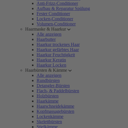
Anti-Frizz-Conditioner
Aufbau & Reparatur Spülung
Fester Conditioner
Locken-Conditioner
Volumen-Conditioner
Haarmaske & Haarkur
Alle anzeigen
Haarbutter
Haarkur trockenes Haar
Haarkur gefärbtes Haar
Haarkur Feuchtigkeit
Haarkur Keratin
Haarkur Locken
Haarbürsten & Kämme
Alle anzeigen
Rundbürsten
Detangler-Bürsten
Flach- & Paddelbürsten
Holzbürsten
Haarkämme
Haarschneidekämme
Kopfmassagebürsten
Lockenkämme
Skelettbürsten
Stielkämme