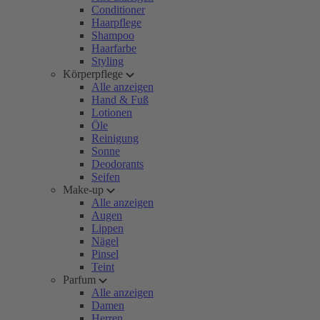
Conditioner
Haarpflege
Shampoo
Haarfarbe
Styling
Körperpflege
Alle anzeigen
Hand & Fuß
Lotionen
Öle
Reinigung
Sonne
Deodorants
Seifen
Make-up
Alle anzeigen
Augen
Lippen
Nägel
Pinsel
Teint
Parfum
Alle anzeigen
Damen
Herren