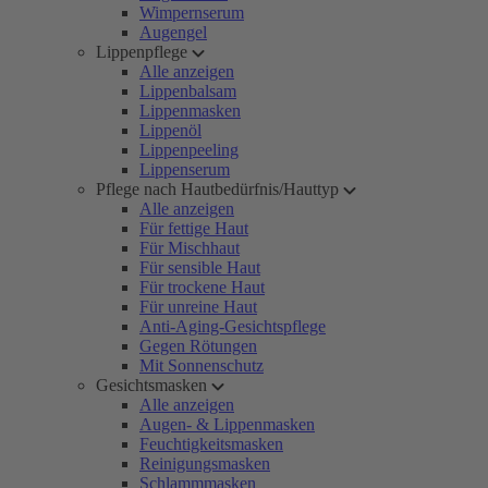
Wimpernserum
Augengel
Lippenpflege
Alle anzeigen
Lippenbalsam
Lippenmasken
Lippenöl
Lippenpeeling
Lippenserum
Pflege nach Hautbedürfnis/Hauttyp
Alle anzeigen
Für fettige Haut
Für Mischhaut
Für sensible Haut
Für trockene Haut
Für unreine Haut
Anti-Aging-Gesichtspflege
Gegen Rötungen
Mit Sonnenschutz
Gesichtsmasken
Alle anzeigen
Augen- & Lippenmasken
Feuchtigkeitsmasken
Reinigungsmasken
Schlammmasken