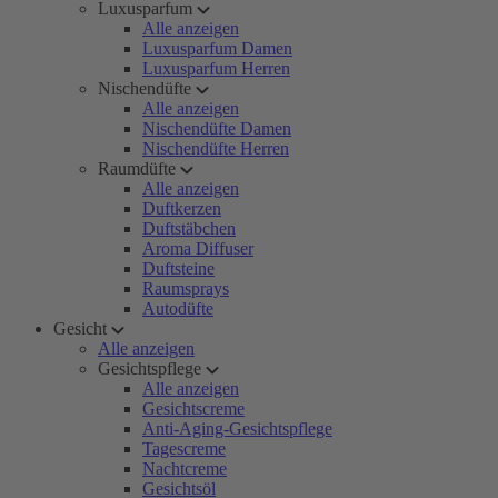
Luxusparfum
Alle anzeigen
Luxusparfum Damen
Luxusparfum Herren
Nischendüfte
Alle anzeigen
Nischendüfte Damen
Nischendüfte Herren
Raumdüfte
Alle anzeigen
Duftkerzen
Duftstäbchen
Aroma Diffuser
Duftsteine
Raumsprays
Autodüfte
Gesicht
Alle anzeigen
Gesichtspflege
Alle anzeigen
Gesichtscreme
Anti-Aging-Gesichtspflege
Tagescreme
Nachtcreme
Gesichtsöl