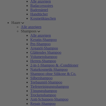
Alle anzeigen
Badaccessoires
Bademäntel
Handtücher
Kosmetiktaschen
Haare
Alle anzeigen
Shampoos
Alle anzeigen
Keratin-Shampoo
Pre-Shampoo
Arganöl-Shampoo
Glättendes Shampoo
Volumenshampoo
Herren-Shampoo
2-in-1-Shampoo & -Conditioner
Naturkosmetik-Shampoo
Shampoo ohne Silikone & Co.
Silbershampoo
Teebaumöl-Shampoo
Tiefenreinigungsshampoo
Tönungsshampoo
Trockenshampoo
Anti-Schuppen-Shampoo
Repair-Shampoo