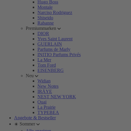
Hugo Boss
Montale
Narciso Rodriguez
Shiseido
Rabanne
Premiummarken
DIOR
Yves Saint Laurent
GUERLAIN
Parfums de Marly
INITIO Parfums Privés
La Mer
Tom Ford
EISENBERG
Neu
Widian
New Notes
IRÄYE
NEST NEW YORK
Ouai
La Prairie
TYPEBEA
Angebote & Bestseller
☀️ Sommer
Alle anzeigen