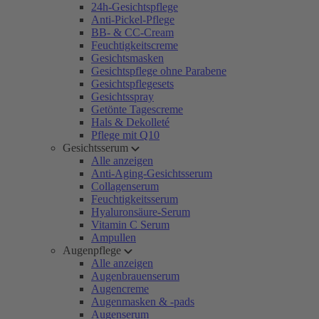
24h-Gesichtspflege
Anti-Pickel-Pflege
BB- & CC-Cream
Feuchtigkeitscreme
Gesichtsmasken
Gesichtspflege ohne Parabene
Gesichtspflegesets
Gesichtsspray
Getönte Tagescreme
Hals & Dekolleté
Pflege mit Q10
Gesichtsserum
Alle anzeigen
Anti-Aging-Gesichtsserum
Collagenserum
Feuchtigkeitsserum
Hyaluronsäure-Serum
Vitamin C Serum
Ampullen
Augenpflege
Alle anzeigen
Augenbrauenserum
Augencreme
Augenmasken & -pads
Augenserum