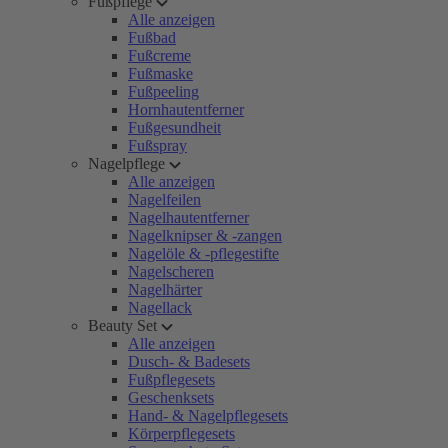
Fußpflege
Alle anzeigen
Fußbad
Fußcreme
Fußmaske
Fußpeeling
Hornhautentferner
Fußgesundheit
Fußspray
Nagelpflege
Alle anzeigen
Nagelfeilen
Nagelhautentferner
Nagelknipser & -zangen
Nagelöle & -pflegestifte
Nagelscheren
Nagelhärter
Nagellack
Beauty Set
Alle anzeigen
Dusch- & Badesets
Fußpflegesets
Geschenksets
Hand- & Nagelpflegesets
Körperpflegesets