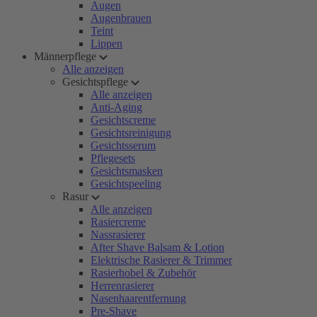
Augen
Augenbrauen
Teint
Lippen
Männerpflege
Alle anzeigen
Gesichtspflege
Alle anzeigen
Anti-Aging
Gesichtscreme
Gesichtsreinigung
Gesichtsserum
Pflegesets
Gesichtsmasken
Gesichtspeeling
Rasur
Alle anzeigen
Rasiercreme
Nassrasierer
After Shave Balsam & Lotion
Elektrische Rasierer & Trimmer
Rasierhobel & Zubehör
Herrenrasierer
Nasenhaarentfernung
Pre-Shave