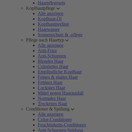
Haarpflegesets
Kopfhautpflege
Alle anzeigen
Kopfhaut-Öl
Kopfhautpeeling
Haarwasser
Sonnenschutz & -pflege
Pflege nach Haartyp
Alle anzeigen
Anti-Frizz
Anti-Schuppen
Blondes Haar
Coloriertes Haar
Empfindliche Kopfhaut
Feines & glattes Haar
Fettiges Haar
Lockiges Haar
Mittel gegen Haarausfall
Normales Haar
Trockenes Haar
Conditioner & Spülung
Alle anzeigen
Color-Conditioner
Feuchtigkeits-Conditioner
Anti-Schuppen-Spülung