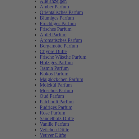
Alle anzeigen
Amber Parfum
Orientalisches Parfum
Blumiges Parfum
Fruchtiges Parfum
Frisches Parfum
Apfel Parfum
Aromatisches Parfum
Bergamotte Parfum
Chypre Düfte
Frische Wäsche Parfum
Holziges Parfum
Jasmin Parfum
Kokos Parfum
Maiglöckchen Parfum
Molekül Parfum
Moschus Parfum
Oud Parfum
Patchouli Parfum
Pudriges Parfum
Rose Parfum
Sandelholz Düfte
Vanille Parfum
Veilchen Düfte
Vetiver Düfte