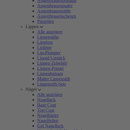
Augenbrauenpomade
Augenbrauenpuder
Augenbrauenstifte
Augenbrauenscheren
Pinzetten
Lippen
Alle anzeigen
Lippenstifte
Lipgloss
Lipliner
Lip-Plumper
Liquid Lipstick
Lippen Zubehör
Lippen-Primer
Lippenbalsam
Matter Lippenstift
Lippenstift-Sets
Nägel
Alle anzeigen
Nagellack
Base Coat
Top Coat
Nagelhärter
Nagelfeilen
Gel Nagellack