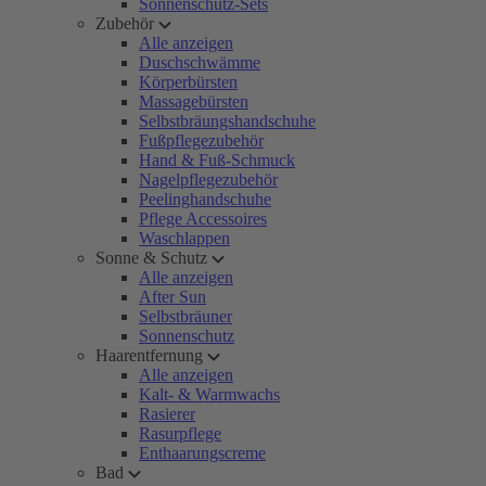
Sonnenschutz-Sets
Zubehör
Alle anzeigen
Duschschwämme
Körperbürsten
Massagebürsten
Selbstbräungshandschuhe
Fußpflegezubehör
Hand & Fuß-Schmuck
Nagelpflegezubehör
Peelinghandschuhe
Pflege Accessoires
Waschlappen
Sonne & Schutz
Alle anzeigen
After Sun
Selbstbräuner
Sonnenschutz
Haarentfernung
Alle anzeigen
Kalt- & Warmwachs
Rasierer
Rasurpflege
Enthaarungscreme
Bad