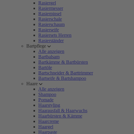
Rasiergel
Rasiermesser
Rasierpinsel
Rasierschale
Rasierschaum
Rasierseife
Rasiersets Herren
Rasierständer
Bartpflege
Alle anzeigen
Bartbalsam
Bartkämme & Bartbürsten
Bartöle
Bartschneider & Barttrimmer
Bartseife & Bartshampoo
Haare
Alle anzeigen
Shampoo
Pomade
Haarstyling
Haarausfall & Haarwuchs
Haarbürsten & Kämme
Haarcreme
Haargel
Haarpaste