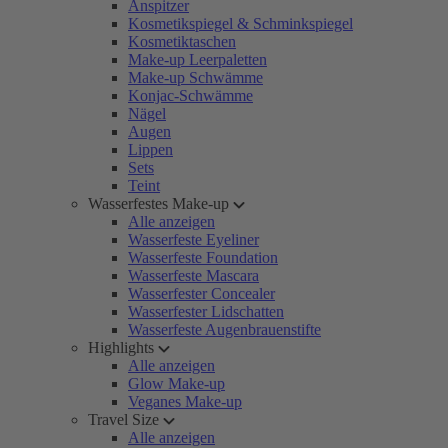
Anspitzer
Kosmetikspiegel & Schminkspiegel
Kosmetiktaschen
Make-up Leerpaletten
Make-up Schwämme
Konjac-Schwämme
Nägel
Augen
Lippen
Sets
Teint
Wasserfestes Make-up
Alle anzeigen
Wasserfeste Eyeliner
Wasserfeste Foundation
Wasserfeste Mascara
Wasserfester Concealer
Wasserfester Lidschatten
Wasserfeste Augenbrauenstifte
Highlights
Alle anzeigen
Glow Make-up
Veganes Make-up
Travel Size
Alle anzeigen