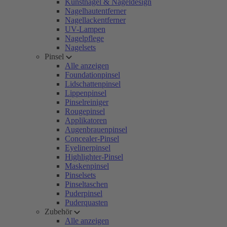
Kunstnägel & Nageldesign
Nagelhautentferner
Nagellackentferner
UV-Lampen
Nagelpflege
Nagelsets
Pinsel
Alle anzeigen
Foundationpinsel
Lidschattenpinsel
Lippenpinsel
Pinselreiniger
Rougepinsel
Applikatoren
Augenbrauenpinsel
Concealer-Pinsel
Eyelinerpinsel
Highlighter-Pinsel
Maskenpinsel
Pinselsets
Pinseltaschen
Puderpinsel
Puderquasten
Zubehör
Alle anzeigen