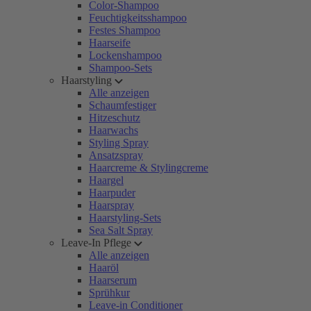
Color-Shampoo
Feuchtigkeitsshampoo
Festes Shampoo
Haarseife
Lockenshampoo
Shampoo-Sets
Haarstyling
Alle anzeigen
Schaumfestiger
Hitzeschutz
Haarwachs
Styling Spray
Ansatzspray
Haarcreme & Stylingcreme
Haargel
Haarpuder
Haarspray
Haarstyling-Sets
Sea Salt Spray
Leave-In Pflege
Alle anzeigen
Haaröl
Haarserum
Sprühkur
Leave-in Conditioner