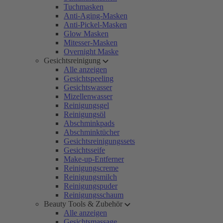
Tuchmasken
Anti-Aging-Masken
Anti-Pickel-Masken
Glow Masken
Mitesser-Masken
Overnight Maske
Gesichtsreinigung
Alle anzeigen
Gesichtspeeling
Gesichtswasser
Mizellenwasser
Reinigungsgel
Reinigungsöl
Abschminkpads
Abschminktücher
Gesichtsreinigungssets
Gesichtsseife
Make-up-Entferner
Reinigungscreme
Reinigungsmilch
Reinigungspuder
Reinigungsschaum
Beauty Tools & Zubehör
Alle anzeigen
Gesichtsmassage