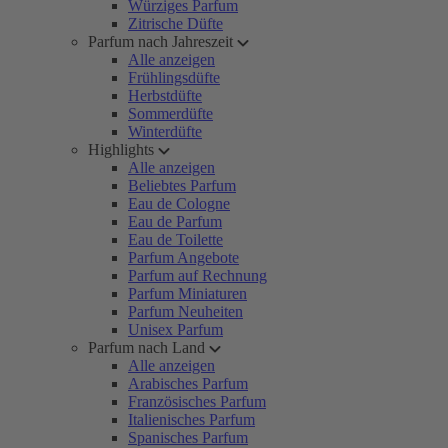
Würziges Parfum
Zitrische Düfte
Parfum nach Jahreszeit
Alle anzeigen
Frühlingsdüfte
Herbstdüfte
Sommerdüfte
Winterdüfte
Highlights
Alle anzeigen
Beliebtes Parfum
Eau de Cologne
Eau de Parfum
Eau de Toilette
Parfum Angebote
Parfum auf Rechnung
Parfum Miniaturen
Parfum Neuheiten
Unisex Parfum
Parfum nach Land
Alle anzeigen
Arabisches Parfum
Französisches Parfum
Italienisches Parfum
Spanisches Parfum