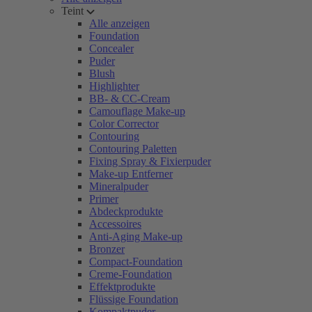
Teint
Alle anzeigen
Foundation
Concealer
Puder
Blush
Highlighter
BB- & CC-Cream
Camouflage Make-up
Color Corrector
Contouring
Contouring Paletten
Fixing Spray & Fixierpuder
Make-up Entferner
Mineralpuder
Primer
Abdeckprodukte
Accessoires
Anti-Aging Make-up
Bronzer
Compact-Foundation
Creme-Foundation
Effektprodukte
Flüssige Foundation
Kompaktpuder