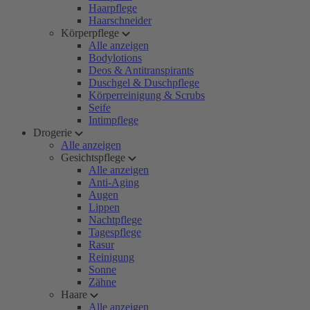
Haarpflege
Haarschneider
Körperpflege
Alle anzeigen
Bodylotions
Deos & Antitranspirants
Duschgel & Duschpflege
Körperreinigung & Scrubs
Seife
Intimpflege
Drogerie
Alle anzeigen
Gesichtspflege
Alle anzeigen
Anti-Aging
Augen
Lippen
Nachtpflege
Tagespflege
Rasur
Reinigung
Sonne
Zähne
Haare
Alle anzeigen