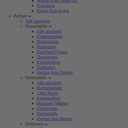
Wasserfestes Make-up
Nagellack
Beach Hair stylen
Parfum
Alle anzeigen
Damendüfte
Alle anzeigen
Damenparfum
Haarparfum
Bodyspray
Duschgel Frauen
Deodorants
Körperpflege
Duftseifen
Parfum Sets Damen
Herrendüfte
Alle anzeigen
Herrenparfum
After Shave
Körperpflege
Duschgel Männer
Deodorants
Herrenseife
Parfum Sets Herren
Duftnoten