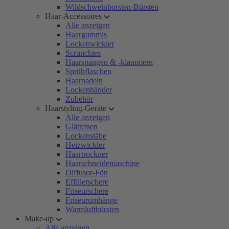
Wildschweinborsten-Bürsten
Haar-Accessoires
Alle anzeigen
Haargummis
Lockenwickler
Scrunchies
Haarspangen & -klammern
Sprühflaschen
Haarnadeln
Lockenbänder
Zubehör
Haarstyling-Geräte
Alle anzeigen
Glätteisen
Lockenstäbe
Heizwickler
Haartrockner
Haarschneidemaschine
Diffusor-Fön
Effilierschere
Friseurschere
Friseurumhänge
Warmluftbürsten
Make-up
Alle anzeigen