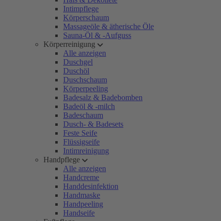
Intimpflege
Körperschaum
Massageöle & ätherische Öle
Sauna-Öl & -Aufguss
Körperreinigung
Alle anzeigen
Duschgel
Duschöl
Duschschaum
Körperpeeling
Badesalz & Badebomben
Badeöl & -milch
Badeschaum
Dusch- & Badesets
Feste Seife
Flüssigseife
Intimreinigung
Handpflege
Alle anzeigen
Handcreme
Handdesinfektion
Handmaske
Handpeeling
Handseife