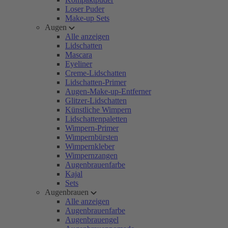
Loser Puder
Make-up Sets
Augen
Alle anzeigen
Lidschatten
Mascara
Eyeliner
Creme-Lidschatten
Lidschatten-Primer
Augen-Make-up-Entferner
Glitzer-Lidschatten
Künstliche Wimpern
Lidschattenpaletten
Wimpern-Primer
Wimpernbürsten
Wimpernkleber
Wimpernzangen
Augenbrauenfarbe
Kajal
Sets
Augenbrauen
Alle anzeigen
Augenbrauenfarbe
Augenbrauengel