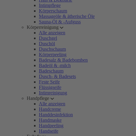
Intimpflege
Körperschaum
Massageöle & ätherische Öle
Sauna-Öl & -Aufguss
Körperreinigung
Alle anzeigen
Duschgel
Duschöl
Duschschaum
Körperpeeling
Badesalz & Badebomben
Badeöl & -milch
Badeschaum
Dusch- & Badesets
Feste Seife
Flüssigseife
Intimreinigung
Handpflege
Alle anzeigen
Handcreme
Handdesinfektion
Handmaske
Handpeeling
Handseife