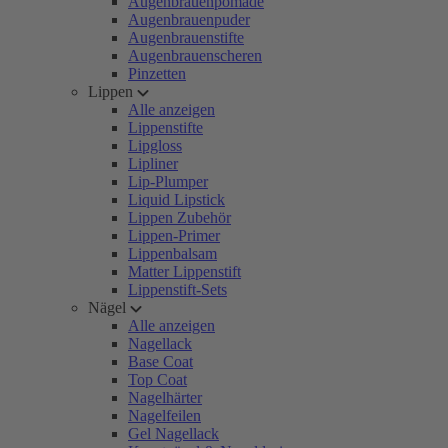
Augenbrauenpomade
Augenbrauenpuder
Augenbrauenstifte
Augenbrauenscheren
Pinzetten
Lippen
Alle anzeigen
Lippenstifte
Lipgloss
Lipliner
Lip-Plumper
Liquid Lipstick
Lippen Zubehör
Lippen-Primer
Lippenbalsam
Matter Lippenstift
Lippenstift-Sets
Nägel
Alle anzeigen
Nagellack
Base Coat
Top Coat
Nagelhärter
Nagelfeilen
Gel Nagellack