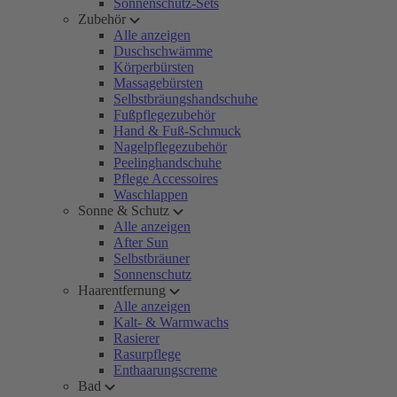
Sonnenschutz-Sets
Zubehör
Alle anzeigen
Duschschwämme
Körperbürsten
Massagebürsten
Selbstbräungshandschuhe
Fußpflegezubehör
Hand & Fuß-Schmuck
Nagelpflegezubehör
Peelinghandschuhe
Pflege Accessoires
Waschlappen
Sonne & Schutz
Alle anzeigen
After Sun
Selbstbräuner
Sonnenschutz
Haarentfernung
Alle anzeigen
Kalt- & Warmwachs
Rasierer
Rasurpflege
Enthaarungscreme
Bad