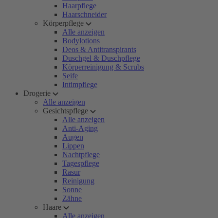
Haarpflege
Haarschneider
Körperpflege
Alle anzeigen
Bodylotions
Deos & Antitranspirants
Duschgel & Duschpflege
Körperreinigung & Scrubs
Seife
Intimpflege
Drogerie
Alle anzeigen
Gesichtspflege
Alle anzeigen
Anti-Aging
Augen
Lippen
Nachtpflege
Tagespflege
Rasur
Reinigung
Sonne
Zähne
Haare
Alle anzeigen