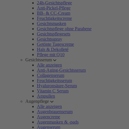
24h-Gesichtspflege
Anti-Pickel-Pflege
BB- & CC-Cream
Feuchtigkeitscreme
Gesichtsmasken
Gesichtspflege ohne Parabene
Gesichtspflegesets
Gesichtsspray
Getönte Tagescreme
Hals & Dekolleté
Pflege mit Q10
Gesichtsserum
Alle anzeigen
Anti-Aging-Gesichtsserum
Collagenserum
Feuchtigkeitsserum
Hyaluronsäure-Serum
Vitamin C Serum
Ampullen
Augenpflege
Alle anzeigen
Augenbrauenserum
Augencreme
Augenmasken & -pads
Augenserum