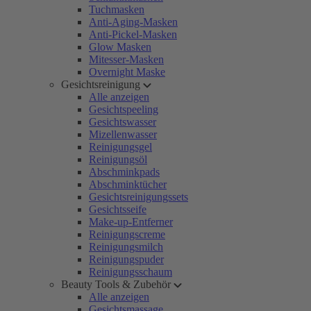
Tuchmasken
Anti-Aging-Masken
Anti-Pickel-Masken
Glow Masken
Mitesser-Masken
Overnight Maske
Gesichtsreinigung
Alle anzeigen
Gesichtspeeling
Gesichtswasser
Mizellenwasser
Reinigungsgel
Reinigungsöl
Abschminkpads
Abschminktücher
Gesichtsreinigungssets
Gesichtsseife
Make-up-Entferner
Reinigungscreme
Reinigungsmilch
Reinigungspuder
Reinigungsschaum
Beauty Tools & Zubehör
Alle anzeigen
Gesichtsmassage