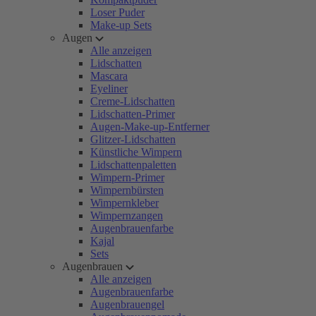
Loser Puder
Make-up Sets
Augen
Alle anzeigen
Lidschatten
Mascara
Eyeliner
Creme-Lidschatten
Lidschatten-Primer
Augen-Make-up-Entferner
Glitzer-Lidschatten
Künstliche Wimpern
Lidschattenpaletten
Wimpern-Primer
Wimpernbürsten
Wimpernkleber
Wimpernzangen
Augenbrauenfarbe
Kajal
Sets
Augenbrauen
Alle anzeigen
Augenbrauenfarbe
Augenbrauengel