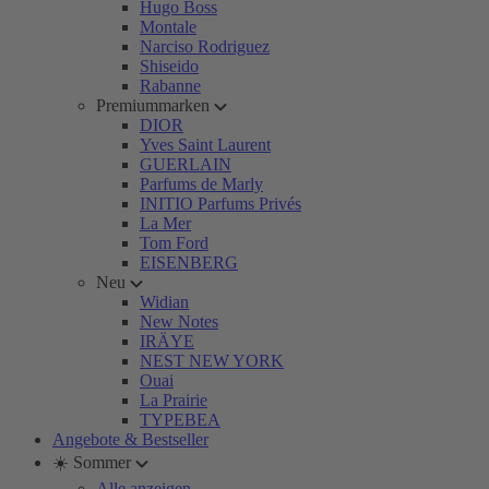
Hugo Boss
Montale
Narciso Rodriguez
Shiseido
Rabanne
Premiummarken
DIOR
Yves Saint Laurent
GUERLAIN
Parfums de Marly
INITIO Parfums Privés
La Mer
Tom Ford
EISENBERG
Neu
Widian
New Notes
IRÄYE
NEST NEW YORK
Ouai
La Prairie
TYPEBEA
Angebote & Bestseller
☀️ Sommer
Alle anzeigen