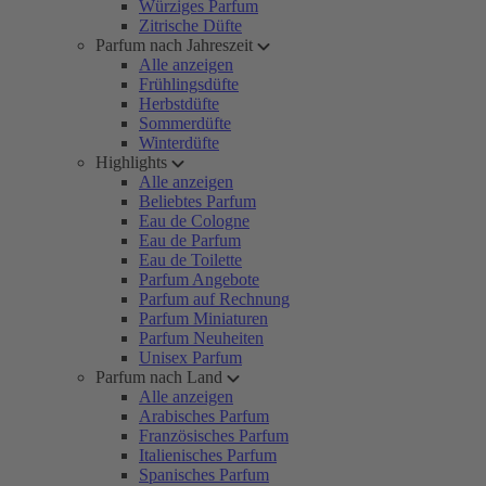
Würziges Parfum
Zitrische Düfte
Parfum nach Jahreszeit
Alle anzeigen
Frühlingsdüfte
Herbstdüfte
Sommerdüfte
Winterdüfte
Highlights
Alle anzeigen
Beliebtes Parfum
Eau de Cologne
Eau de Parfum
Eau de Toilette
Parfum Angebote
Parfum auf Rechnung
Parfum Miniaturen
Parfum Neuheiten
Unisex Parfum
Parfum nach Land
Alle anzeigen
Arabisches Parfum
Französisches Parfum
Italienisches Parfum
Spanisches Parfum