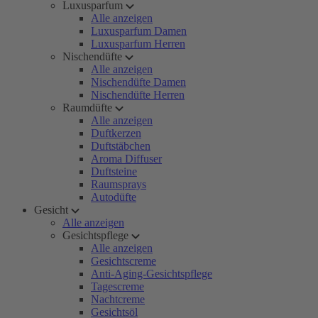
Luxusparfum
Alle anzeigen
Luxusparfum Damen
Luxusparfum Herren
Nischendüfte
Alle anzeigen
Nischendüfte Damen
Nischendüfte Herren
Raumdüfte
Alle anzeigen
Duftkerzen
Duftstäbchen
Aroma Diffuser
Duftsteine
Raumsprays
Autodüfte
Gesicht
Alle anzeigen
Gesichtspflege
Alle anzeigen
Gesichtscreme
Anti-Aging-Gesichtspflege
Tagescreme
Nachtcreme
Gesichtsöl