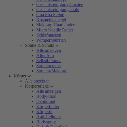
Gesichtsreinigungsbürsten
Gesichtsreinigungstools
Gua Sha Steine
Kosmetikspiegel
Make-up Haarbänder
Micro Needle Roller
Schlafmasken
Wimpernbürsten
Sonne & Schutz
Alle anzeigen
After Sun
Selbstbräuner
Sonnencreme
Sonnen-Make-up
Körper
Alle anzeigen
Körperpflege
Alle anzeigen
Bodylotion
Deodorant
Körperbutter
Körperöl
Anti-Cellulite
Bodyspray
Hals & Dekolleté