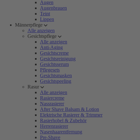
Augen
Augenbrauen
Teint
Lippen
Männerpflege
Alle anzeigen
Gesichtspflege
Alle anzeigen
Anti-Aging
Gesichtscreme
Gesichtsreinigung
Gesichtsserum
Pflegesets
Gesichtsmasken
Gesichtspeeling
Rasur
Alle anzeigen
Rasiercreme
Nassrasierer
After Shave Balsam & Lotion
Elektrische Rasierer & Trimmer
Rasierhobel & Zubehör
Herrenrasierer
Nasenhaarentfernung
Pre-Shave