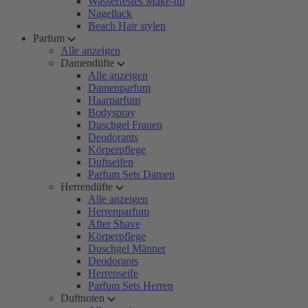
Wasserfestes Make-up
Nagellack
Beach Hair stylen
Parfum
Alle anzeigen
Damendüfte
Alle anzeigen
Damenparfum
Haarparfum
Bodyspray
Duschgel Frauen
Deodorants
Körperpflege
Duftseifen
Parfum Sets Damen
Herrendüfte
Alle anzeigen
Herrenparfum
After Shave
Körperpflege
Duschgel Männer
Deodorants
Herrenseife
Parfum Sets Herren
Duftnoten