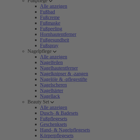
Fußpflege
Alle anzeigen
Fußbad
Fußcreme
Fußmaske
Fußpeeling
Hornhautentferner
Fußgesundheit
Fußspray
Nagelpflege
Alle anzeigen
Nagelfeilen
Nagelhautentferner
Nagelknipser & -zangen
Nagelöle & -pflegestifte
Nagelscheren
Nagelhärter
Nagellack
Beauty Set
Alle anzeigen
Dusch- & Badesets
Fußpflegesets
Geschenksets
Hand- & Nagelpflegesets
Körperpflegesets