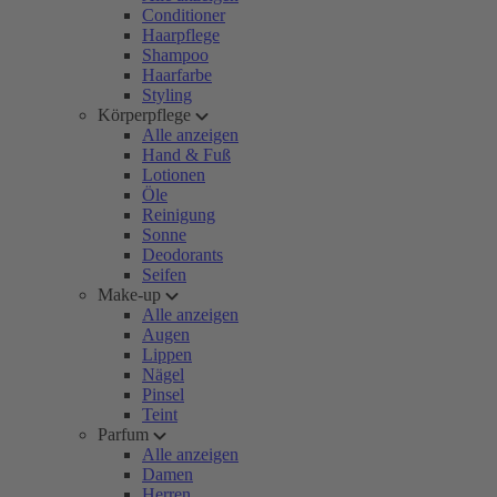
Conditioner
Haarpflege
Shampoo
Haarfarbe
Styling
Körperpflege
Alle anzeigen
Hand & Fuß
Lotionen
Öle
Reinigung
Sonne
Deodorants
Seifen
Make-up
Alle anzeigen
Augen
Lippen
Nägel
Pinsel
Teint
Parfum
Alle anzeigen
Damen
Herren