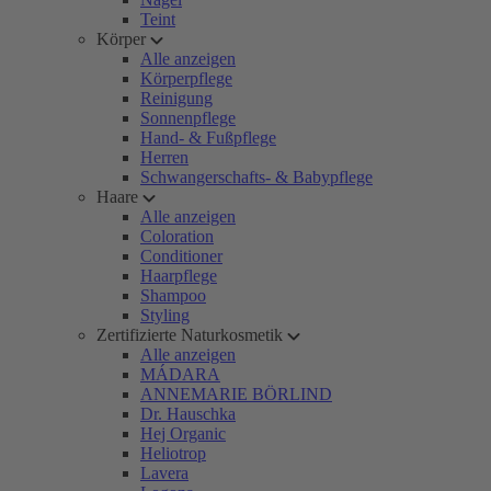
Teint
Körper
Alle anzeigen
Körperpflege
Reinigung
Sonnenpflege
Hand- & Fußpflege
Herren
Schwangerschafts- & Babypflege
Haare
Alle anzeigen
Coloration
Conditioner
Haarpflege
Shampoo
Styling
Zertifizierte Naturkosmetik
Alle anzeigen
MÁDARA
ANNEMARIE BÖRLIND
Dr. Hauschka
Hej Organic
Heliotrop
Lavera