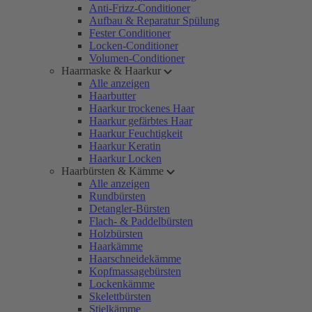
Anti-Frizz-Conditioner
Aufbau & Reparatur Spülung
Fester Conditioner
Locken-Conditioner
Volumen-Conditioner
Haarmaske & Haarkur
Alle anzeigen
Haarbutter
Haarkur trockenes Haar
Haarkur gefärbtes Haar
Haarkur Feuchtigkeit
Haarkur Keratin
Haarkur Locken
Haarbürsten & Kämme
Alle anzeigen
Rundbürsten
Detangler-Bürsten
Flach- & Paddelbürsten
Holzbürsten
Haarkämme
Haarschneidekämme
Kopfmassagebürsten
Lockenkämme
Skelettbürsten
Stielkämme