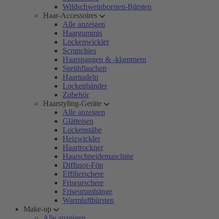
Wildschweinborsten-Bürsten
Haar-Accessoires
Alle anzeigen
Haargummis
Lockenwickler
Scrunchies
Haarspangen & -klammern
Sprühflaschen
Haarnadeln
Lockenbänder
Zubehör
Haarstyling-Geräte
Alle anzeigen
Glätteisen
Lockenstäbe
Heizwickler
Haartrockner
Haarschneidemaschine
Diffusor-Fön
Effilierschere
Friseurschere
Friseurumhänge
Warmluftbürsten
Make-up
Alle anzeigen