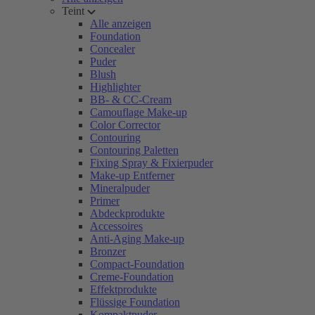
Teint
Alle anzeigen
Foundation
Concealer
Puder
Blush
Highlighter
BB- & CC-Cream
Camouflage Make-up
Color Corrector
Contouring
Contouring Paletten
Fixing Spray & Fixierpuder
Make-up Entferner
Mineralpuder
Primer
Abdeckprodukte
Accessoires
Anti-Aging Make-up
Bronzer
Compact-Foundation
Creme-Foundation
Effektprodukte
Flüssige Foundation
Kompaktpuder