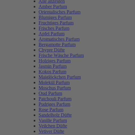
Alle anzeigen
Amber Parfum
Orientalisches Parfum
Blumiges Parfum
Fruchtiges Parfum
Frisches Parfum
Apfel Parfum
Aromatisches Parfum
Bergamotte Parfum
Chypre Düfte
Frische Wäsche Parfum
Holziges Parfum
Jasmin Parfum
Kokos Parfum
Maiglöckchen Parfum
Molekül Parfum
Moschus Parfum
Oud Parfum
Patchouli Parfum
Pudriges Parfum
Rose Parfum
Sandelholz Düfte
Vanille Parfum
Veilchen Düfte
Vetiver Düfte