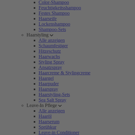
Color-Shampoo
Feuchtigkeitsshampoo
Festes Shampoo
Haarseife
Lockenshampoo
Shampoo-Sets
Haarstyling
Alle anzeigen
Schaumfestiger
Hitzeschutz
Haarwachs
Styling Spray
Ansatzspray
Haarcreme & Stylingcreme
Haargel
Haarpuder
Haarspray
Haarstyling-Sets
Sea Salt Spray
Leave-In Pflege
Alle anzeigen
Haaröl
Haarserum
Sprühkur
Leave-in Conditioner