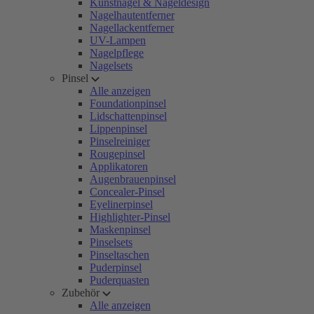
Kunstnägel & Nageldesign
Nagelhautentferner
Nagellackentferner
UV-Lampen
Nagelpflege
Nagelsets
Pinsel
Alle anzeigen
Foundationpinsel
Lidschattenpinsel
Lippenpinsel
Pinselreiniger
Rougepinsel
Applikatoren
Augenbrauenpinsel
Concealer-Pinsel
Eyelinerpinsel
Highlighter-Pinsel
Maskenpinsel
Pinselsets
Pinseltaschen
Puderpinsel
Puderquasten
Zubehör
Alle anzeigen