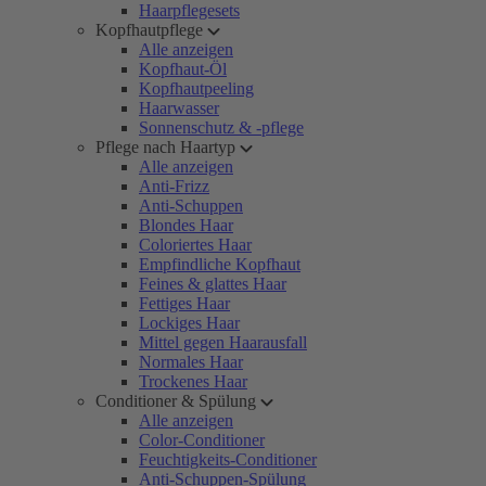
Haarpflegesets
Kopfhautpflege
Alle anzeigen
Kopfhaut-Öl
Kopfhautpeeling
Haarwasser
Sonnenschutz & -pflege
Pflege nach Haartyp
Alle anzeigen
Anti-Frizz
Anti-Schuppen
Blondes Haar
Coloriertes Haar
Empfindliche Kopfhaut
Feines & glattes Haar
Fettiges Haar
Lockiges Haar
Mittel gegen Haarausfall
Normales Haar
Trockenes Haar
Conditioner & Spülung
Alle anzeigen
Color-Conditioner
Feuchtigkeits-Conditioner
Anti-Schuppen-Spülung