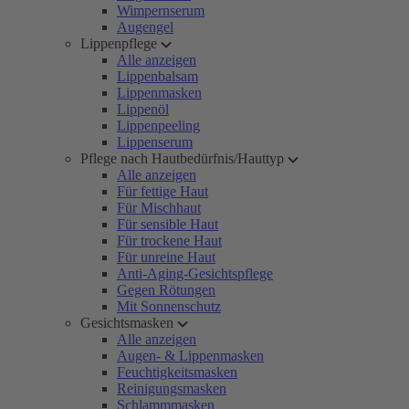
Wimpernserum
Augengel
Lippenpflege
Alle anzeigen
Lippenbalsam
Lippenmasken
Lippenöl
Lippenpeeling
Lippenserum
Pflege nach Hautbedürfnis/Hauttyp
Alle anzeigen
Für fettige Haut
Für Mischhaut
Für sensible Haut
Für trockene Haut
Für unreine Haut
Anti-Aging-Gesichtspflege
Gegen Rötungen
Mit Sonnenschutz
Gesichtsmasken
Alle anzeigen
Augen- & Lippenmasken
Feuchtigkeitsmasken
Reinigungsmasken
Schlammmasken