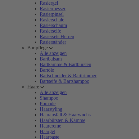
Rasiergel
Rasiermesser
Rasierpinsel
Rasierschale
Rasierschaum
Rasierseife
Rasiersets Herren
Rasierständer
Bartpflege
Alle anzeigen
Bartbalsam
Bartkämme & Bartbürsten
Bartöle
Bartschneider & Barttrimmer
Bartseife & Bartshampoo
Haare
Alle anzeigen
Shampoo
Pomade
Haarstyling
Haarausfall & Haarwuchs
Haarbürsten & Kämme
Haarcreme
Haargel
Haarpaste