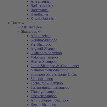
Alle anzeigen
Badaccessoires
Bademäntel
Handtücher
Kosmetiktaschen
Haare
Alle anzeigen
Shampoos
Alle anzeigen
Keratin-Shampoo
Pre-Shampoo
Arganöl-Shampoo
Glättendes Shampoo
Volumenshampoo
Herren-Shampoo
2-in-1-Shampoo & -Conditioner
Naturkosmetik-Shampoo
Shampoo ohne Silikone & Co.
Silbershampoo
Teebaumöl-Shampoo
Tiefenreinigungsshampoo
Tönungsshampoo
Trockenshampoo
Anti-Schuppen-Shampoo
Repair-Shampoo