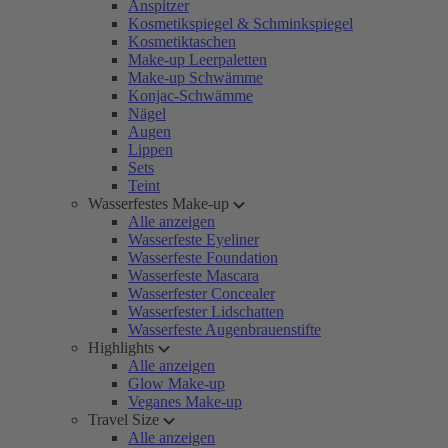
Anspitzer
Kosmetikspiegel & Schminkspiegel
Kosmetiktaschen
Make-up Leerpaletten
Make-up Schwämme
Konjac-Schwämme
Nägel
Augen
Lippen
Sets
Teint
Wasserfestes Make-up
Alle anzeigen
Wasserfeste Eyeliner
Wasserfeste Foundation
Wasserfeste Mascara
Wasserfester Concealer
Wasserfester Lidschatten
Wasserfeste Augenbrauenstifte
Highlights
Alle anzeigen
Glow Make-up
Veganes Make-up
Travel Size
Alle anzeigen