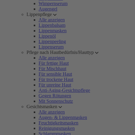
Wimpernserum
Augengel
Lippenpflege
Alle anzeigen
Lippenbalsam
Lippenmasken
Lippenöl
Lippenpeeling
Lippenserum
Pflege nach Hautbedürfnis/Hauttyp
Alle anzeigen
Für fettige Haut
Für Mischhaut
Für sensible Haut
Für trockene Haut
Für unreine Haut
Anti-Aging-Gesichtspflege
Gegen Rötungen
Mit Sonnenschutz
Gesichtsmasken
Alle anzeigen
Augen- & Lippenmasken
Feuchtigkeitsmasken
Reinigungsmasken
Schlammmasken