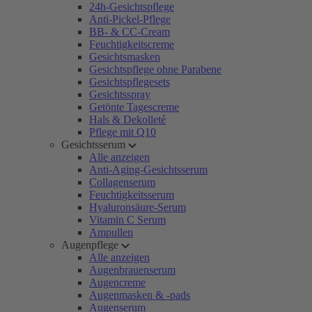
24h-Gesichtspflege
Anti-Pickel-Pflege
BB- & CC-Cream
Feuchtigkeitscreme
Gesichtsmasken
Gesichtspflege ohne Parabene
Gesichtspflegesets
Gesichtsspray
Getönte Tagescreme
Hals & Dekolleté
Pflege mit Q10
Gesichtsserum
Alle anzeigen
Anti-Aging-Gesichtsserum
Collagenserum
Feuchtigkeitsserum
Hyaluronsäure-Serum
Vitamin C Serum
Ampullen
Augenpflege
Alle anzeigen
Augenbrauenserum
Augencreme
Augenmasken & -pads
Augenserum