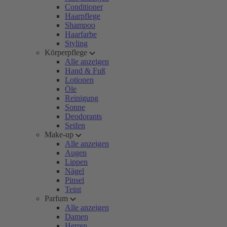
Conditioner
Haarpflege
Shampoo
Haarfarbe
Styling
Körperpflege
Alle anzeigen
Hand & Fuß
Lotionen
Öle
Reinigung
Sonne
Deodorants
Seifen
Make-up
Alle anzeigen
Augen
Lippen
Nägel
Pinsel
Teint
Parfum
Alle anzeigen
Damen
Herren