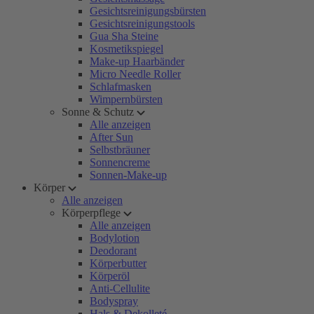
Gesichtsreinigungsbürsten
Gesichtsreinigungstools
Gua Sha Steine
Kosmetikspiegel
Make-up Haarbänder
Micro Needle Roller
Schlafmasken
Wimpernbürsten
Sonne & Schutz
Alle anzeigen
After Sun
Selbstbräuner
Sonnencreme
Sonnen-Make-up
Körper
Alle anzeigen
Körperpflege
Alle anzeigen
Bodylotion
Deodorant
Körperbutter
Körperöl
Anti-Cellulite
Bodyspray
Hals & Dekolleté