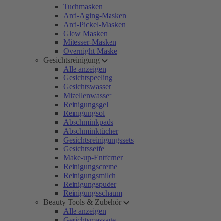
Tuchmasken
Anti-Aging-Masken
Anti-Pickel-Masken
Glow Masken
Mitesser-Masken
Overnight Maske
Gesichtsreinigung
Alle anzeigen
Gesichtspeeling
Gesichtswasser
Mizellenwasser
Reinigungsgel
Reinigungsöl
Abschminkpads
Abschminktücher
Gesichtsreinigungssets
Gesichtsseife
Make-up-Entferner
Reinigungscreme
Reinigungsmilch
Reinigungspuder
Reinigungsschaum
Beauty Tools & Zubehör
Alle anzeigen
Gesichtsmassage