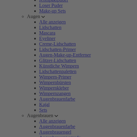
Loser Puder
Make-up Sets
Augen
Alle anzeigen
Lidschatten
Mascara
Eyeliner
Creme-Lidschatten
Lidschatten-Primer
Augen-Make-up-Entferner
Glitzer-Lidschatten
Künstliche Wimpern
Lidschattenpaletten
Wimpern-Primer
Wimpernbürsten
Wimpernkleber
Wimpernzangen
Augenbrauenfarbe
Kajal
Sets
Augenbrauen
Alle anzeigen
Augenbrauenfarbe
Augenbrauengel