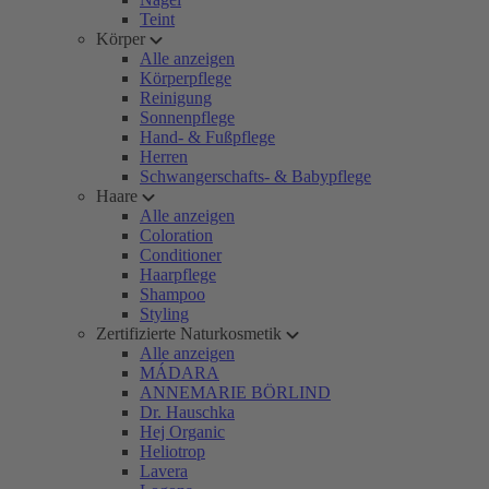
Teint
Körper
Alle anzeigen
Körperpflege
Reinigung
Sonnenpflege
Hand- & Fußpflege
Herren
Schwangerschafts- & Babypflege
Haare
Alle anzeigen
Coloration
Conditioner
Haarpflege
Shampoo
Styling
Zertifizierte Naturkosmetik
Alle anzeigen
MÁDARA
ANNEMARIE BÖRLIND
Dr. Hauschka
Hej Organic
Heliotrop
Lavera