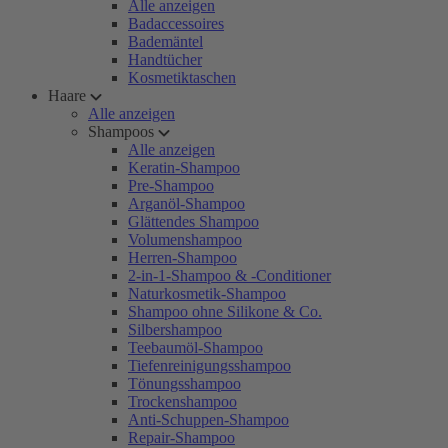
Alle anzeigen
Badaccessoires
Bademäntel
Handtücher
Kosmetiktaschen
Haare
Alle anzeigen
Shampoos
Alle anzeigen
Keratin-Shampoo
Pre-Shampoo
Arganöl-Shampoo
Glättendes Shampoo
Volumenshampoo
Herren-Shampoo
2-in-1-Shampoo & -Conditioner
Naturkosmetik-Shampoo
Shampoo ohne Silikone & Co.
Silbershampoo
Teebaumöl-Shampoo
Tiefenreinigungsshampoo
Tönungsshampoo
Trockenshampoo
Anti-Schuppen-Shampoo
Repair-Shampoo