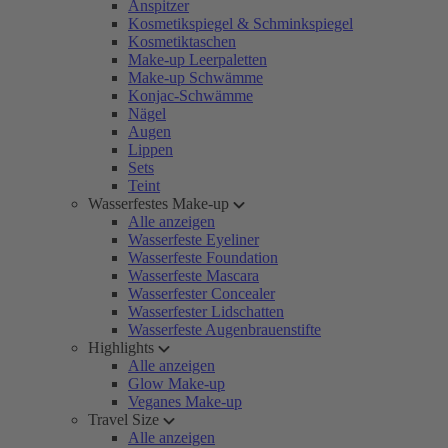
Anspitzer
Kosmetikspiegel & Schminkspiegel
Kosmetiktaschen
Make-up Leerpaletten
Make-up Schwämme
Konjac-Schwämme
Nägel
Augen
Lippen
Sets
Teint
Wasserfestes Make-up
Alle anzeigen
Wasserfeste Eyeliner
Wasserfeste Foundation
Wasserfeste Mascara
Wasserfester Concealer
Wasserfester Lidschatten
Wasserfeste Augenbrauenstifte
Highlights
Alle anzeigen
Glow Make-up
Veganes Make-up
Travel Size
Alle anzeigen