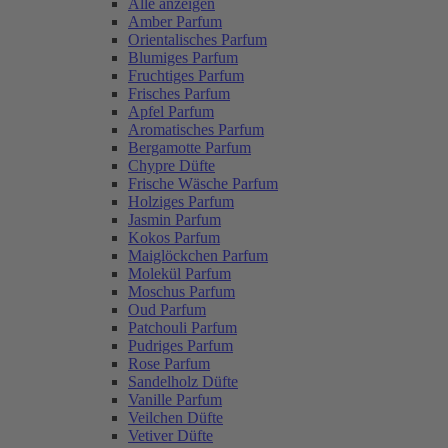
Alle anzeigen
Amber Parfum
Orientalisches Parfum
Blumiges Parfum
Fruchtiges Parfum
Frisches Parfum
Apfel Parfum
Aromatisches Parfum
Bergamotte Parfum
Chypre Düfte
Frische Wäsche Parfum
Holziges Parfum
Jasmin Parfum
Kokos Parfum
Maiglöckchen Parfum
Molekül Parfum
Moschus Parfum
Oud Parfum
Patchouli Parfum
Pudriges Parfum
Rose Parfum
Sandelholz Düfte
Vanille Parfum
Veilchen Düfte
Vetiver Düfte