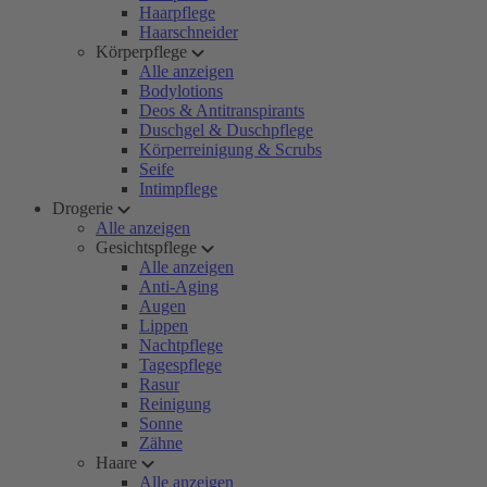
Haarpflege
Haarschneider
Körperpflege
Alle anzeigen
Bodylotions
Deos & Antitranspirants
Duschgel & Duschpflege
Körperreinigung & Scrubs
Seife
Intimpflege
Drogerie
Alle anzeigen
Gesichtspflege
Alle anzeigen
Anti-Aging
Augen
Lippen
Nachtpflege
Tagespflege
Rasur
Reinigung
Sonne
Zähne
Haare
Alle anzeigen