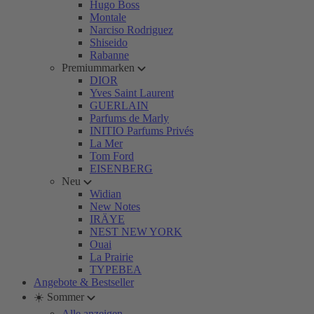
Hugo Boss
Montale
Narciso Rodriguez
Shiseido
Rabanne
Premiummarken
DIOR
Yves Saint Laurent
GUERLAIN
Parfums de Marly
INITIO Parfums Privés
La Mer
Tom Ford
EISENBERG
Neu
Widian
New Notes
IRÄYE
NEST NEW YORK
Ouai
La Prairie
TYPEBEA
Angebote & Bestseller
☀️ Sommer
Alle anzeigen