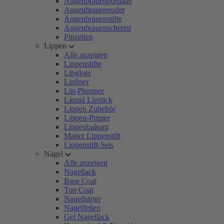
Augenbrauenpomade
Augenbrauenpuder
Augenbrauenstifte
Augenbrauenscheren
Pinzetten
Lippen
Alle anzeigen
Lippenstifte
Lipgloss
Lipliner
Lip-Plumper
Liquid Lipstick
Lippen Zubehör
Lippen-Primer
Lippenbalsam
Matter Lippenstift
Lippenstift-Sets
Nägel
Alle anzeigen
Nagellack
Base Coat
Top Coat
Nagelhärter
Nagelfeilen
Gel Nagellack