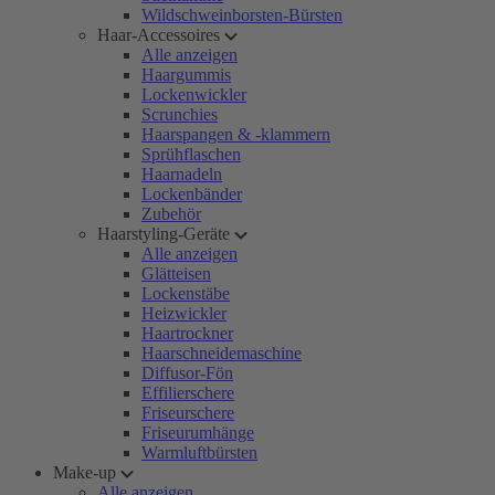
Wildschweinborsten-Bürsten
Haar-Accessoires
Alle anzeigen
Haargummis
Lockenwickler
Scrunchies
Haarspangen & -klammern
Sprühflaschen
Haarnadeln
Lockenbänder
Zubehör
Haarstyling-Geräte
Alle anzeigen
Glätteisen
Lockenstäbe
Heizwickler
Haartrockner
Haarschneidemaschine
Diffusor-Fön
Effilierschere
Friseurschere
Friseurumhänge
Warmluftbürsten
Make-up
Alle anzeigen