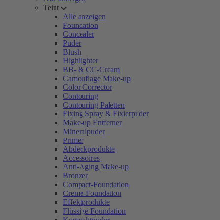
Teint
Alle anzeigen
Foundation
Concealer
Puder
Blush
Highlighter
BB- & CC-Cream
Camouflage Make-up
Color Corrector
Contouring
Contouring Paletten
Fixing Spray & Fixierpuder
Make-up Entferner
Mineralpuder
Primer
Abdeckprodukte
Accessoires
Anti-Aging Make-up
Bronzer
Compact-Foundation
Creme-Foundation
Effektprodukte
Flüssige Foundation
Kompaktpuder