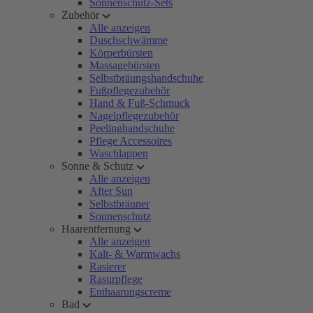
Sonnenschutz-Sets
Zubehör
Alle anzeigen
Duschschwämme
Körperbürsten
Massagebürsten
Selbstbräungshandschuhe
Fußpflegezubehör
Hand & Fuß-Schmuck
Nagelpflegezubehör
Peelinghandschuhe
Pflege Accessoires
Waschlappen
Sonne & Schutz
Alle anzeigen
After Sun
Selbstbräuner
Sonnenschutz
Haarentfernung
Alle anzeigen
Kalt- & Warmwachs
Rasierer
Rasurpflege
Enthaarungscreme
Bad