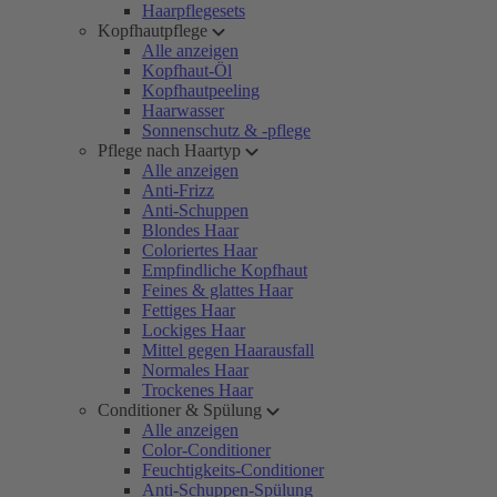
Haarpflegesets
Kopfhautpflege
Alle anzeigen
Kopfhaut-Öl
Kopfhautpeeling
Haarwasser
Sonnenschutz & -pflege
Pflege nach Haartyp
Alle anzeigen
Anti-Frizz
Anti-Schuppen
Blondes Haar
Coloriertes Haar
Empfindliche Kopfhaut
Feines & glattes Haar
Fettiges Haar
Lockiges Haar
Mittel gegen Haarausfall
Normales Haar
Trockenes Haar
Conditioner & Spülung
Alle anzeigen
Color-Conditioner
Feuchtigkeits-Conditioner
Anti-Schuppen-Spülung