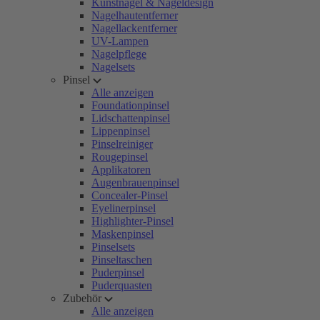
Kunstnägel & Nageldesign
Nagelhautentferner
Nagellackentferner
UV-Lampen
Nagelpflege
Nagelsets
Pinsel
Alle anzeigen
Foundationpinsel
Lidschattenpinsel
Lippenpinsel
Pinselreiniger
Rougepinsel
Applikatoren
Augenbrauenpinsel
Concealer-Pinsel
Eyelinerpinsel
Highlighter-Pinsel
Maskenpinsel
Pinselsets
Pinseltaschen
Puderpinsel
Puderquasten
Zubehör
Alle anzeigen