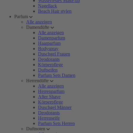
Wasserfestes Make-up
Nagellack
Beach Hair stylen
Parfum
Alle anzeigen
Damendüfte
Alle anzeigen
Damenparfum
Haarparfum
Bodyspray
Duschgel Frauen
Deodorants
Körperpflege
Duftseifen
Parfum Sets Damen
Herrendüfte
Alle anzeigen
Herrenparfum
After Shave
Körperpflege
Duschgel Männer
Deodorants
Herrenseife
Parfum Sets Herren
Duftnoten