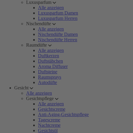
Luxusparfum
Alle anzeigen
Luxusparfum Damen
Luxusparfum Herren
Nischendüfte
Alle anzeigen
Nischendüfte Damen
Nischendüfte Herren
Raumdüfte
Alle anzeigen
Duftkerzen
Duftstäbchen
Aroma Diffuser
Duftsteine
Raumsprays
Autodüfte
Gesicht
Alle anzeigen
Gesichtspflege
Alle anzeigen
Gesichtscreme
Anti-Aging-Gesichtspflege
Tagescreme
Nachtcreme
Gesichtsöl