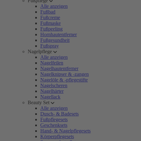
Fußpflege
Alle anzeigen
Fußbad
Fußcreme
Fußmaske
Fußpeeling
Hornhautentferner
Fußgesundheit
Fußspray
Nagelpflege
Alle anzeigen
Nagelfeilen
Nagelhautentferner
Nagelknipser & -zangen
Nagelöle & -pflegestifte
Nagelscheren
Nagelhärter
Nagellack
Beauty Set
Alle anzeigen
Dusch- & Badesets
Fußpflegesets
Geschenksets
Hand- & Nagelpflegesets
Körperpflegesets