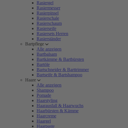
Rasiergel
Rasiermesser
Rasierpinsel
Rasierschale
Rasierschaum
Rasierseife
Rasiersets Herren
Rasierständer
Bartpflege
Alle anzeigen
Bartbalsam
Bartkämme & Bartbürsten
Bartöle
Bartschneider & Barttrimmer
Bartseife & Bartshampoo
Haare
Alle anzeigen
Shampoo
Pomade
Haarstyling
Haarausfall & Haarwuchs
Haarbürsten & Kämme
Haarcreme
Haargel
Haarpaste