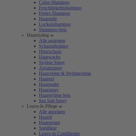
Color-Shampoo
Feuchtigkeitsshampoo
Festes Shampoo
Haarseife
Lockenshampoo
Shampoo-Sets
Haarstyling
Alle anzeigen
Schaumfestiger
Hitzeschutz
Haarwachs
Styling Spray
Ansatzspray
Haarcreme & Stylingcreme
Haargel
Haarpuder
Haarspray
Haarstyling-Sets
Sea Salt Spray
Leave-In Pflege
Alle anzeigen
Haaröl
Haarserum
Sprühkur
Leave-in Conditioner