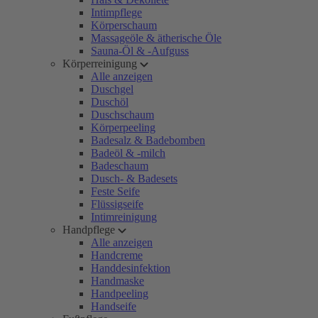
Intimpflege
Körperschaum
Massageöle & ätherische Öle
Sauna-Öl & -Aufguss
Körperreinigung
Alle anzeigen
Duschgel
Duschöl
Duschschaum
Körperpeeling
Badesalz & Badebomben
Badeöl & -milch
Badeschaum
Dusch- & Badesets
Feste Seife
Flüssigseife
Intimreinigung
Handpflege
Alle anzeigen
Handcreme
Handdesinfektion
Handmaske
Handpeeling
Handseife