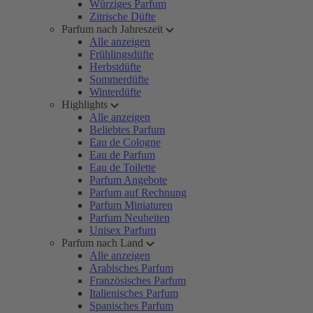
Würziges Parfum
Zitrische Düfte
Parfum nach Jahreszeit
Alle anzeigen
Frühlingsdüfte
Herbstdüfte
Sommerdüfte
Winterdüfte
Highlights
Alle anzeigen
Beliebtes Parfum
Eau de Cologne
Eau de Parfum
Eau de Toilette
Parfum Angebote
Parfum auf Rechnung
Parfum Miniaturen
Parfum Neuheiten
Unisex Parfum
Parfum nach Land
Alle anzeigen
Arabisches Parfum
Französisches Parfum
Italienisches Parfum
Spanisches Parfum