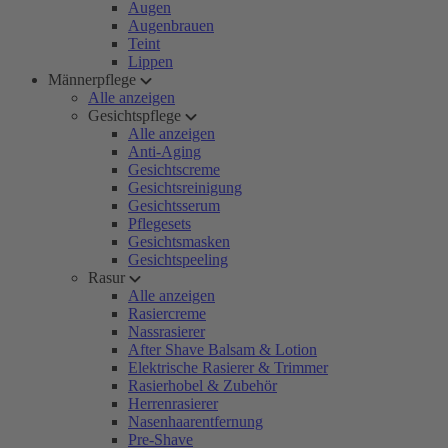
Augen
Augenbrauen
Teint
Lippen
Männerpflege
Alle anzeigen
Gesichtspflege
Alle anzeigen
Anti-Aging
Gesichtscreme
Gesichtsreinigung
Gesichtsserum
Pflegesets
Gesichtsmasken
Gesichtspeeling
Rasur
Alle anzeigen
Rasiercreme
Nassrasierer
After Shave Balsam & Lotion
Elektrische Rasierer & Trimmer
Rasierhobel & Zubehör
Herrenrasierer
Nasenhaarentfernung
Pre-Shave