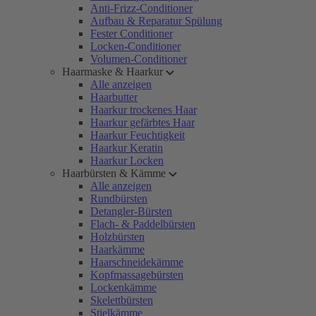
Anti-Frizz-Conditioner
Aufbau & Reparatur Spülung
Fester Conditioner
Locken-Conditioner
Volumen-Conditioner
Haarmaske & Haarkur
Alle anzeigen
Haarbutter
Haarkur trockenes Haar
Haarkur gefärbtes Haar
Haarkur Feuchtigkeit
Haarkur Keratin
Haarkur Locken
Haarbürsten & Kämme
Alle anzeigen
Rundbürsten
Detangler-Bürsten
Flach- & Paddelbürsten
Holzbürsten
Haarkämme
Haarschneidekämme
Kopfmassagebürsten
Lockenkämme
Skelettbürsten
Stielkämme