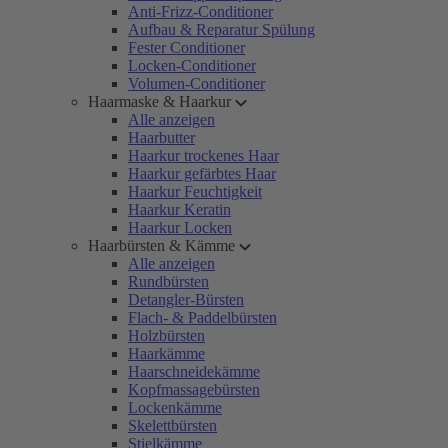
Anti-Frizz-Conditioner
Aufbau & Reparatur Spülung
Fester Conditioner
Locken-Conditioner
Volumen-Conditioner
Haarmaske & Haarkur
Alle anzeigen
Haarbutter
Haarkur trockenes Haar
Haarkur gefärbtes Haar
Haarkur Feuchtigkeit
Haarkur Keratin
Haarkur Locken
Haarbürsten & Kämme
Alle anzeigen
Rundbürsten
Detangler-Bürsten
Flach- & Paddelbürsten
Holzbürsten
Haarkämme
Haarschneidekämme
Kopfmassagebürsten
Lockenkämme
Skelettbürsten
Stielkämme