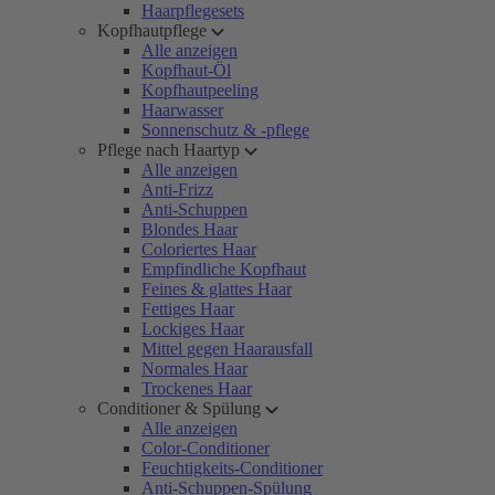
Haarpflegesets
Kopfhautpflege
Alle anzeigen
Kopfhaut-Öl
Kopfhautpeeling
Haarwasser
Sonnenschutz & -pflege
Pflege nach Haartyp
Alle anzeigen
Anti-Frizz
Anti-Schuppen
Blondes Haar
Coloriertes Haar
Empfindliche Kopfhaut
Feines & glattes Haar
Fettiges Haar
Lockiges Haar
Mittel gegen Haarausfall
Normales Haar
Trockenes Haar
Conditioner & Spülung
Alle anzeigen
Color-Conditioner
Feuchtigkeits-Conditioner
Anti-Schuppen-Spülung