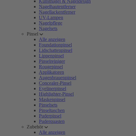
Kunstnägel & Nageldesign
Nagelhautentferner
Nagellackentferner
UV-Lampen
Nagelpflege
Nagelsets
Pinsel
Alle anzeigen
Foundationpinsel
Lidschattenpinsel
Lippenpinsel
Pinselreiniger
Rougepinsel
Applikatoren
Augenbrauenpinsel
Concealer-Pinsel
Eyelinerpinsel
Highlighter-Pinsel
Maskenpinsel
Pinselsets
Pinseltaschen
Puderpinsel
Puderquasten
Zubehör
Alle anzeigen