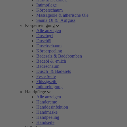
Intimpflege
Körperschaum
Massageöle & ätherische Öle
Sauna-Öl & -Aufguss
Körperreinigung
Alle anzeigen
Duschgel
Duschöl
Duschschaum
Körperpeeling
Badesalz & Badebomben
Badeöl & -milch
Badeschaum
Dusch- & Badesets
Feste Seife
Flüssigseife
Intimreinigung
Handpflege
Alle anzeigen
Handcreme
Handdesinfektion
Handmaske
Handpeeling
Handseife