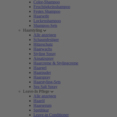
Color-Shampoo
Feuchtigkeitsshampoo
Festes Shampoo
Haarseife
Lockenshampoo
Shampoo-Sets
Haarstyling
Alle anzeigen
Schaumfestiger
Hitzeschutz
Haarwachs
Styling Spray
Ansatzspray
Haarcreme & Stylingcreme
Haargel
Haarpuder
Haarspray
Haarstyling-Sets
Sea Salt Spray
Leave-In Pflege
Alle anzeigen
Haaröl
Haarserum
Sprühkur
Leave-in Conditioner