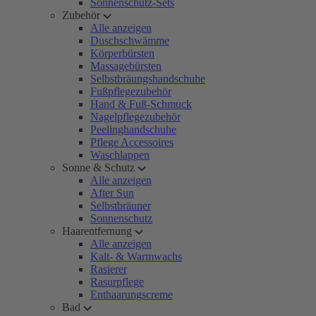
Sonnenschutz-Sets
Zubehör
Alle anzeigen
Duschschwämme
Körperbürsten
Massagebürsten
Selbstbräungshandschuhe
Fußpflegezubehör
Hand & Fuß-Schmuck
Nagelpflegezubehör
Peelinghandschuhe
Pflege Accessoires
Waschlappen
Sonne & Schutz
Alle anzeigen
After Sun
Selbstbräuner
Sonnenschutz
Haarentfernung
Alle anzeigen
Kalt- & Warmwachs
Rasierer
Rasurpflege
Enthaarungscreme
Bad