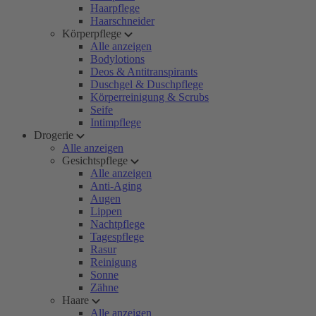
Haarpflege
Haarschneider
Körperpflege
Alle anzeigen
Bodylotions
Deos & Antitranspirants
Duschgel & Duschpflege
Körperreinigung & Scrubs
Seife
Intimpflege
Drogerie
Alle anzeigen
Gesichtspflege
Alle anzeigen
Anti-Aging
Augen
Lippen
Nachtpflege
Tagespflege
Rasur
Reinigung
Sonne
Zähne
Haare
Alle anzeigen