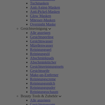
Tuchmasken
Anti-Aging-Masken
Anti-Pickel-Masken
Glow Masken
Mitesser-Masken
Overnight Maske
Gesichtsreinigung
Alle anzeigen
Gesichtspeeling
Gesichtswasser
Mizellenwasser
Reinigungsgel
Reinigungsöl
Abschminkpads
Abschminktücher
Gesichtsreinigungssets
Gesichtsseife
Make-up-Entferner
Reinigungscreme
Reinigungsmilch
Reinigungspuder
Reinigungsschaum
Beauty Tools & Zubehör
Alle anzeigen
Gesichtsmassage