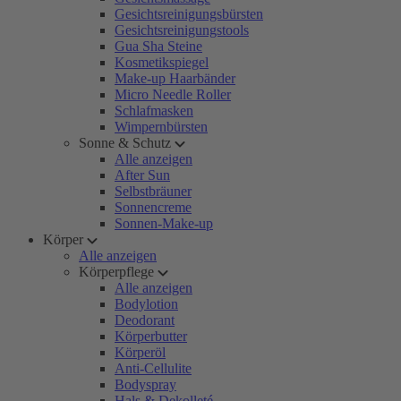
Gesichtsreinigungsbürsten
Gesichtsreinigungstools
Gua Sha Steine
Kosmetikspiegel
Make-up Haarbänder
Micro Needle Roller
Schlafmasken
Wimpernbürsten
Sonne & Schutz
Alle anzeigen
After Sun
Selbstbräuner
Sonnencreme
Sonnen-Make-up
Körper
Alle anzeigen
Körperpflege
Alle anzeigen
Bodylotion
Deodorant
Körperbutter
Körperöl
Anti-Cellulite
Bodyspray
Hals & Dekolleté