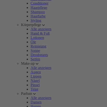
Conditioner
Haarpflege
Shampoo
Haarfarbe
Styling
Körperpflege
Alle anzeigen
Hand & Fuß
Lotionen
Öle
Reinigung
Sonne
Deodorants
Seifen
Make-up
Alle anzeigen
Augen
Lippen
Nägel
Pinsel
Teint
Parfum
Alle anzeigen
Damen
Herren