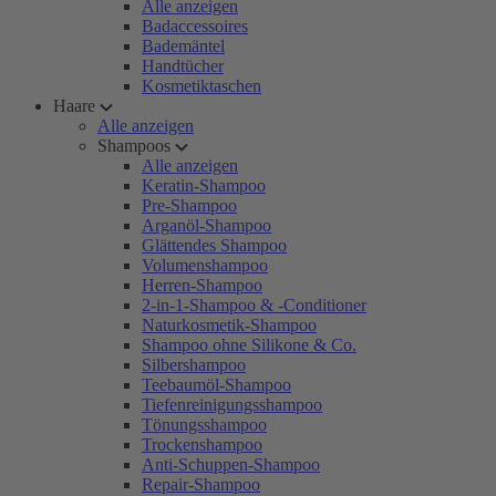
Alle anzeigen
Badaccessoires
Bademäntel
Handtücher
Kosmetiktaschen
Haare
Alle anzeigen
Shampoos
Alle anzeigen
Keratin-Shampoo
Pre-Shampoo
Arganöl-Shampoo
Glättendes Shampoo
Volumenshampoo
Herren-Shampoo
2-in-1-Shampoo & -Conditioner
Naturkosmetik-Shampoo
Shampoo ohne Silikone & Co.
Silbershampoo
Teebaumöl-Shampoo
Tiefenreinigungsshampoo
Tönungsshampoo
Trockenshampoo
Anti-Schuppen-Shampoo
Repair-Shampoo