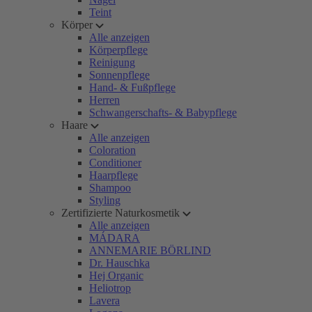
Teint
Körper
Alle anzeigen
Körperpflege
Reinigung
Sonnenpflege
Hand- & Fußpflege
Herren
Schwangerschafts- & Babypflege
Haare
Alle anzeigen
Coloration
Conditioner
Haarpflege
Shampoo
Styling
Zertifizierte Naturkosmetik
Alle anzeigen
MÁDARA
ANNEMARIE BÖRLIND
Dr. Hauschka
Hej Organic
Heliotrop
Lavera