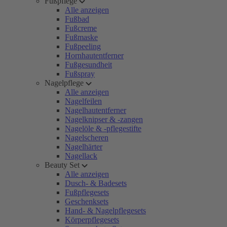
Fußpflege
Alle anzeigen
Fußbad
Fußcreme
Fußmaske
Fußpeeling
Hornhautentferner
Fußgesundheit
Fußspray
Nagelpflege
Alle anzeigen
Nagelfeilen
Nagelhautentferner
Nagelknipser & -zangen
Nagelöle & -pflegestifte
Nagelscheren
Nagelhärter
Nagellack
Beauty Set
Alle anzeigen
Dusch- & Badesets
Fußpflegesets
Geschenksets
Hand- & Nagelpflegesets
Körperpflegesets