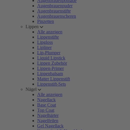
Augenbrauenpomade
Augenbrauenpuder
Augenbrauenstifte
Augenbrauenscheren
Pinzetten
Lippen
Alle anzeigen
Lippenstifte
Lipgloss
Lipliner
Lip-Plumper
Liquid Lipstick
Lippen Zubehör
Lippen-Primer
Lippenbalsam
Matter Lippenstift
Lippenstift-Sets
Nägel
Alle anzeigen
Nagellack
Base Coat
Top Coat
Nagelhärter
Nagelfeilen
Gel Nagellack