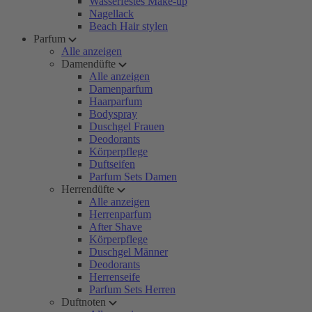
Wasserfestes Make-up
Nagellack
Beach Hair stylen
Parfum
Alle anzeigen
Damendüfte
Alle anzeigen
Damenparfum
Haarparfum
Bodyspray
Duschgel Frauen
Deodorants
Körperpflege
Duftseifen
Parfum Sets Damen
Herrendüfte
Alle anzeigen
Herrenparfum
After Shave
Körperpflege
Duschgel Männer
Deodorants
Herrenseife
Parfum Sets Herren
Duftnoten