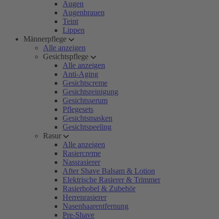
Augen
Augenbrauen
Teint
Lippen
Männerpflege
Alle anzeigen
Gesichtspflege
Alle anzeigen
Anti-Aging
Gesichtscreme
Gesichtsreinigung
Gesichtsserum
Pflegesets
Gesichtsmasken
Gesichtspeeling
Rasur
Alle anzeigen
Rasiercreme
Nassrasierer
After Shave Balsam & Lotion
Elektrische Rasierer & Trimmer
Rasierhobel & Zubehör
Herrenrasierer
Nasenhaarentfernung
Pre-Shave