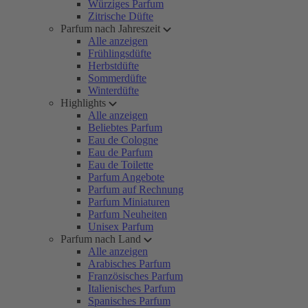
Würziges Parfum
Zitrische Düfte
Parfum nach Jahreszeit
Alle anzeigen
Frühlingsdüfte
Herbstdüfte
Sommerdüfte
Winterdüfte
Highlights
Alle anzeigen
Beliebtes Parfum
Eau de Cologne
Eau de Parfum
Eau de Toilette
Parfum Angebote
Parfum auf Rechnung
Parfum Miniaturen
Parfum Neuheiten
Unisex Parfum
Parfum nach Land
Alle anzeigen
Arabisches Parfum
Französisches Parfum
Italienisches Parfum
Spanisches Parfum