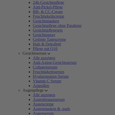
24h-Gesichtspflege
Anti-Pickel-Pflege
BB- & CC-Cream
Feuchtigkeitscreme
Gesichtsmasken
Gesichtspflege ohne Parabene
Gesichtspflegesets
Gesichtsspray
Getönte Tagescreme
Hals & Dekolleté
Pflege mit Q10
Gesichtsserum
Alle anzeigen
Anti-Aging-Gesichtsserum
Collagenserum
Feuchtigkeitsserum
Hyaluronsäure-Serum
Vitamin C Serum
Ampullen
Augenpflege
Alle anzeigen
Augenbrauenserum
Augencreme
Augenmasken & -pads
Augenserum