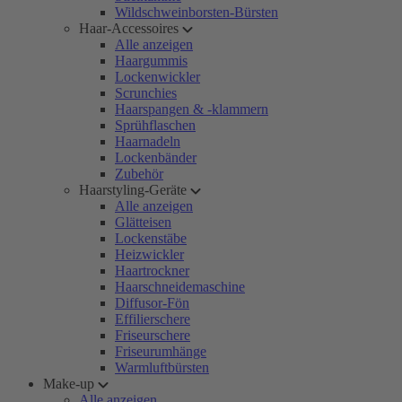
Wildschweinborsten-Bürsten
Haar-Accessoires
Alle anzeigen
Haargummis
Lockenwickler
Scrunchies
Haarspangen & -klammern
Sprühflaschen
Haarnadeln
Lockenbänder
Zubehör
Haarstyling-Geräte
Alle anzeigen
Glätteisen
Lockenstäbe
Heizwickler
Haartrockner
Haarschneidemaschine
Diffusor-Fön
Effilierschere
Friseurschere
Friseurumhänge
Warmluftbürsten
Make-up
Alle anzeigen