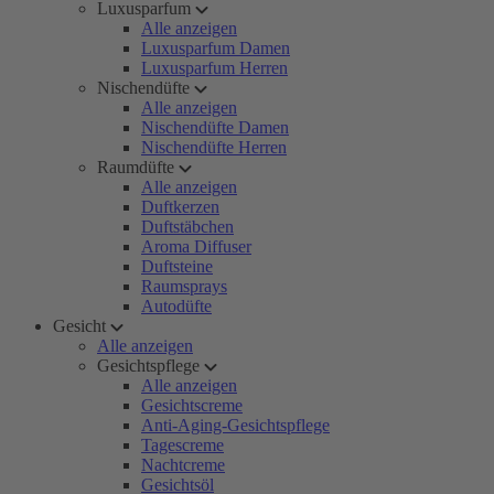
Luxusparfum
Alle anzeigen
Luxusparfum Damen
Luxusparfum Herren
Nischendüfte
Alle anzeigen
Nischendüfte Damen
Nischendüfte Herren
Raumdüfte
Alle anzeigen
Duftkerzen
Duftstäbchen
Aroma Diffuser
Duftsteine
Raumsprays
Autodüfte
Gesicht
Alle anzeigen
Gesichtspflege
Alle anzeigen
Gesichtscreme
Anti-Aging-Gesichtspflege
Tagescreme
Nachtcreme
Gesichtsöl