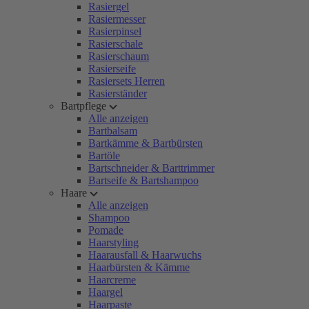
Rasiergel
Rasiermesser
Rasierpinsel
Rasierschale
Rasierschaum
Rasierseife
Rasiersets Herren
Rasierständer
Bartpflege
Alle anzeigen
Bartbalsam
Bartkämme & Bartbürsten
Bartöle
Bartschneider & Barttrimmer
Bartseife & Bartshampoo
Haare
Alle anzeigen
Shampoo
Pomade
Haarstyling
Haarausfall & Haarwuchs
Haarbürsten & Kämme
Haarcreme
Haargel
Haarpaste