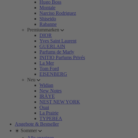
Hugo Boss
Montale
Narciso Rodriguez
Shiseido
Rabanne
Premiummarken
DIOR
Yves Saint Laurent
GUERLAIN
Parfums de Marly
INITIO Parfums Privés
La Mer
Tom Ford
EISENBERG
Neu
Widian
New Notes
IRÄYE
NEST NEW YORK
Ouai
La Prairie
TYPEBEA
Angebote & Bestseller
☀️ Sommer
Alle anzeigen