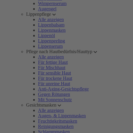
Wimpernserum
Augengel
Lippenpflege
Alle anzeigen
Lippenbalsam
Lippenmasken
Lippenöl
Lippenpeeling
Lippenserum
Pflege nach Hautbedürfnis/Hauttyp
Alle anzeigen
Für fettige Haut
Für Mischhaut
Für sensible Haut
Für trockene Haut
Für unreine Haut
Anti-Aging-Gesichtspflege
Gegen Rötungen
Mit Sonnenschutz
Gesichtsmasken
Alle anzeigen
Augen- & Lippenmasken
Feuchtigkeitsmasken
Reinigungsmasken
Schlammmasken