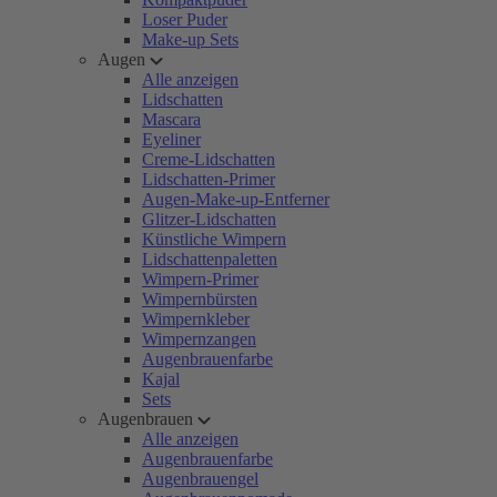
Loser Puder
Make-up Sets
Augen
Alle anzeigen
Lidschatten
Mascara
Eyeliner
Creme-Lidschatten
Lidschatten-Primer
Augen-Make-up-Entferner
Glitzer-Lidschatten
Künstliche Wimpern
Lidschattenpaletten
Wimpern-Primer
Wimpernbürsten
Wimpernkleber
Wimpernzangen
Augenbrauenfarbe
Kajal
Sets
Augenbrauen
Alle anzeigen
Augenbrauenfarbe
Augenbrauengel