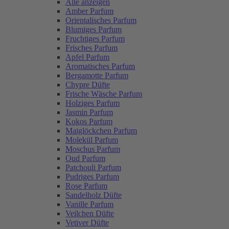
Alle anzeigen
Amber Parfum
Orientalisches Parfum
Blumiges Parfum
Fruchtiges Parfum
Frisches Parfum
Apfel Parfum
Aromatisches Parfum
Bergamotte Parfum
Chypre Düfte
Frische Wäsche Parfum
Holziges Parfum
Jasmin Parfum
Kokos Parfum
Maiglöckchen Parfum
Molekül Parfum
Moschus Parfum
Oud Parfum
Patchouli Parfum
Pudriges Parfum
Rose Parfum
Sandelholz Düfte
Vanille Parfum
Veilchen Düfte
Vetiver Düfte