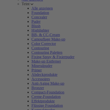
Teint
Alle anzeigen
Foundation
Concealer
Puder
Blush
Highlighter
BB- & CC-Cream
Camouflage Make-up
Color Corrector
Contouring
Contouring Paletten
Fixing Spray & Fixierpuder
Make-up Entferner
Mineralpuder
Primer
Abdeckprodukte
Accessoires
Anti-Aging Make-up
Bronzer
Compact-Foundation
Creme-Foundation
Effektprodukte
Flüssige Foundation
Kompaktpuder