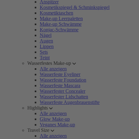
Anspitzer
Kosmetikspiegel & Schminkspiegel
Kosmetiktaschen
Make-up Leerpaletten
Make-up Schwämme
Konjac-Schwämme
Nägel
Augen
Lippen
Sets
Teint
Wasserfestes Make-up
Alle anzeigen
Wasserfeste Eyeliner
Wasserfeste Foundation
Wasserfeste Mascara
Wasserfester Concealer
Wasserfester Lidschatten
Wasserfeste Augenbrauenstifte
Highlights
Alle anzeigen
Glow Make-up
Veganes Make-up
Travel Size
Alle anzeigen