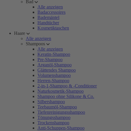
Bad
Alle anzeigen
Badaccessoires
Bademäntel
Handtücher
Kosmetiktaschen
Haare
Alle anzeigen
Shampoos
Alle anzeigen
Keratin-Shampoo
Pre-Shampoo
Arganöl-Shampoo
Glättendes Shampoo
Volumenshampoo
Herren-Shampoo
2-in-1-Shampoo & -Conditioner
Naturkosmetik-Shampoo
Shampoo ohne Silikone & Co.
Silbershampoo
Teebaumöl-Shampoo
Tiefenreinigungsshampoo
Tönungsshampoo
Trockenshampoo
Anti-Schuppen-Shampoo