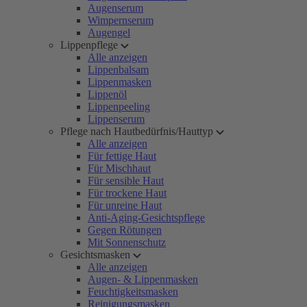
Augenserum
Wimpernserum
Augengel
Lippenpflege
Alle anzeigen
Lippenbalsam
Lippenmasken
Lippenöl
Lippenpeeling
Lippenserum
Pflege nach Hautbedürfnis/Hauttyp
Alle anzeigen
Für fettige Haut
Für Mischhaut
Für sensible Haut
Für trockene Haut
Für unreine Haut
Anti-Aging-Gesichtspflege
Gegen Rötungen
Mit Sonnenschutz
Gesichtsmasken
Alle anzeigen
Augen- & Lippenmasken
Feuchtigkeitsmasken
Reinigungsmasken