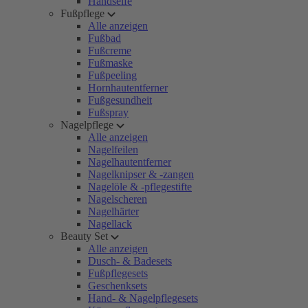
Handseife
Fußpflege
Alle anzeigen
Fußbad
Fußcreme
Fußmaske
Fußpeeling
Hornhautentferner
Fußgesundheit
Fußspray
Nagelpflege
Alle anzeigen
Nagelfeilen
Nagelhautentferner
Nagelknipser & -zangen
Nagelöle & -pflegestifte
Nagelscheren
Nagelhärter
Nagellack
Beauty Set
Alle anzeigen
Dusch- & Badesets
Fußpflegesets
Geschenksets
Hand- & Nagelpflegesets