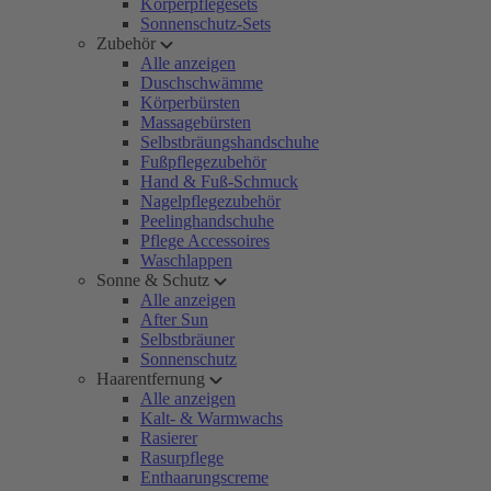
Körperpflegesets
Sonnenschutz-Sets
Zubehör
Alle anzeigen
Duschschwämme
Körperbürsten
Massagebürsten
Selbstbräungshandschuhe
Fußpflegezubehör
Hand & Fuß-Schmuck
Nagelpflegezubehör
Peelinghandschuhe
Pflege Accessoires
Waschlappen
Sonne & Schutz
Alle anzeigen
After Sun
Selbstbräuner
Sonnenschutz
Haarentfernung
Alle anzeigen
Kalt- & Warmwachs
Rasierer
Rasurpflege
Enthaarungscreme