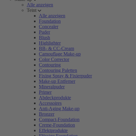
Alle anzeigen
Teint
Alle anzeigen
Foundation
Concealer
Puder
Blush
Highlighter
BB- & CC-Cream
Camouflage Make-up
Color Corrector
Contouring
Contouring Paletten
Fixing Spray & Fixierpuder
Make-up Entferner
Mineralpuder
Primer
Abdeckprodukte
Accessoires
Anti-Aging Make-up
Bronzer
Compact-Foundation
Creme-Foundation
Effektprodukte
Flüssige Foundation