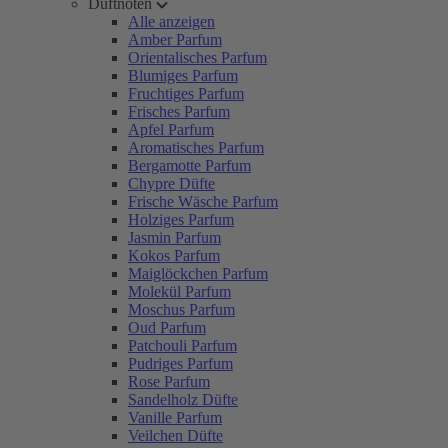
Duftnoten
Alle anzeigen
Amber Parfum
Orientalisches Parfum
Blumiges Parfum
Fruchtiges Parfum
Frisches Parfum
Apfel Parfum
Aromatisches Parfum
Bergamotte Parfum
Chypre Düfte
Frische Wäsche Parfum
Holziges Parfum
Jasmin Parfum
Kokos Parfum
Maiglöckchen Parfum
Molekül Parfum
Moschus Parfum
Oud Parfum
Patchouli Parfum
Pudriges Parfum
Rose Parfum
Sandelholz Düfte
Vanille Parfum
Veilchen Düfte