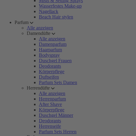
Mists & Setting Sprays
Wasserfestes Make-up
Nagellack
Beach Hair stylen
Parfum
Alle anzeigen
Damendüfte
Alle anzeigen
Damenparfum
Haarparfum
Bodyspray
Duschgel Frauen
Deodorants
Körperpflege
Duftseifen
Parfum Sets Damen
Herrendüfte
Alle anzeigen
Herrenparfum
After Shave
Körperpflege
Duschgel Männer
Deodorants
Herrenseife
Parfum Sets Herren