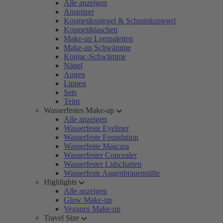
Alle anzeigen
Anspitzer
Kosmetikspiegel & Schminkspiegel
Kosmetiktaschen
Make-up Leerpaletten
Make-up Schwämme
Konjac-Schwämme
Nägel
Augen
Lippen
Sets
Teint
Wasserfestes Make-up
Alle anzeigen
Wasserfeste Eyeliner
Wasserfeste Foundation
Wasserfeste Mascara
Wasserfester Concealer
Wasserfester Lidschatten
Wasserfeste Augenbrauenstifte
Highlights
Alle anzeigen
Glow Make-up
Veganes Make-up
Travel Size