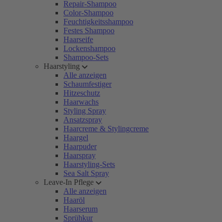
Repair-Shampoo
Color-Shampoo
Feuchtigkeitsshampoo
Festes Shampoo
Haarseife
Lockenshampoo
Shampoo-Sets
Haarstyling
Alle anzeigen
Schaumfestiger
Hitzeschutz
Haarwachs
Styling Spray
Ansatzspray
Haarcreme & Stylingcreme
Haargel
Haarpuder
Haarspray
Haarstyling-Sets
Sea Salt Spray
Leave-In Pflege
Alle anzeigen
Haaröl
Haarserum
Sprühkur