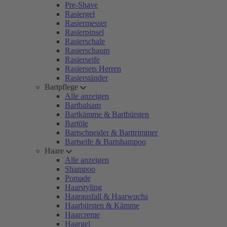
Pre-Shave
Rasiergel
Rasiermesser
Rasierpinsel
Rasierschale
Rasierschaum
Rasierseife
Rasiersets Herren
Rasierständer
Bartpflege
Alle anzeigen
Bartbalsam
Bartkämme & Bartbürsten
Bartöle
Bartschneider & Barttrimmer
Bartseife & Bartshampoo
Haare
Alle anzeigen
Shampoo
Pomade
Haarstyling
Haarausfall & Haarwuchs
Haarbürsten & Kämme
Haarcreme
Haargel