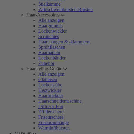
Stielkämme
Wildschweinborsten-Bürsten
Haar-Accessoires
Alle anzeigen
Haargummis
Lockenwickler
Scrunchies
Haarspangen & -klammern
Sprühflaschen
Haarnadeln
Lockenbänder
Zubehör
Haarstyling-Geräte
Alle anzeigen
Glätteisen
Lockenstäbe
Heizwickler
Haartrockner
Haarschneidemaschine
Diffusor-Fön
Effilierschere
Friseurschere
Friseurumhänge
Warmluftbürsten
Make-up