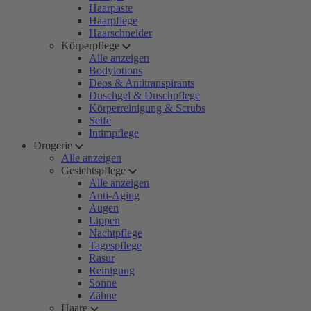
Haarpaste
Haarpflege
Haarschneider
Körperpflege
Alle anzeigen
Bodylotions
Deos & Antitranspirants
Duschgel & Duschpflege
Körperreinigung & Scrubs
Seife
Intimpflege
Drogerie
Alle anzeigen
Gesichtspflege
Alle anzeigen
Anti-Aging
Augen
Lippen
Nachtpflege
Tagespflege
Rasur
Reinigung
Sonne
Zähne
Haare