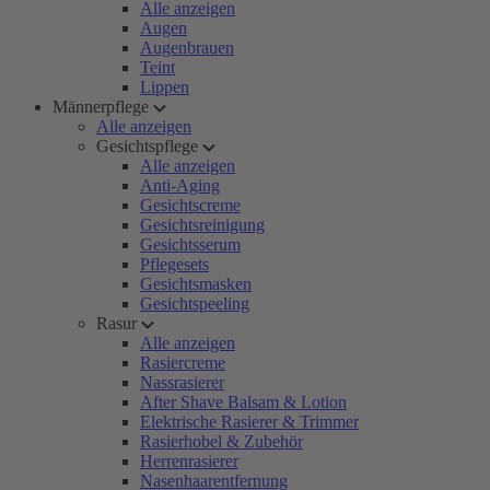
Alle anzeigen
Augen
Augenbrauen
Teint
Lippen
Männerpflege
Alle anzeigen
Gesichtspflege
Alle anzeigen
Anti-Aging
Gesichtscreme
Gesichtsreinigung
Gesichtsserum
Pflegesets
Gesichtsmasken
Gesichtspeeling
Rasur
Alle anzeigen
Rasiercreme
Nassrasierer
After Shave Balsam & Lotion
Elektrische Rasierer & Trimmer
Rasierhobel & Zubehör
Herrenrasierer
Nasenhaarentfernung