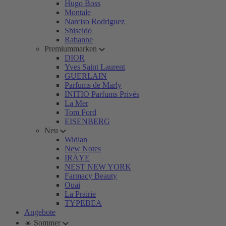
Hugo Boss
Montale
Narciso Rodriguez
Shiseido
Rabanne
Premiummarken
DIOR
Yves Saint Laurent
GUERLAIN
Parfums de Marly
INITIO Parfums Privés
La Mer
Tom Ford
EISENBERG
Neu
Widian
New Notes
IRÄYE
NEST NEW YORK
Farmacy Beauty
Ouai
La Prairie
TYPEBEA
Angebote
☀️ Sommer