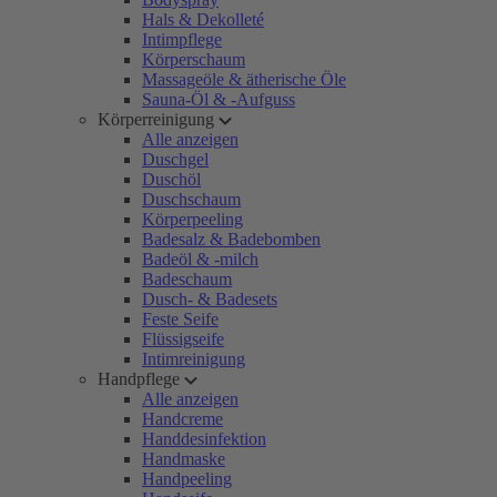
Hals & Dekolleté
Intimpflege
Körperschaum
Massageöle & ätherische Öle
Sauna-Öl & -Aufguss
Körperreinigung
Alle anzeigen
Duschgel
Duschöl
Duschschaum
Körperpeeling
Badesalz & Badebomben
Badeöl & -milch
Badeschaum
Dusch- & Badesets
Feste Seife
Flüssigseife
Intimreinigung
Handpflege
Alle anzeigen
Handcreme
Handdesinfektion
Handmaske
Handpeeling