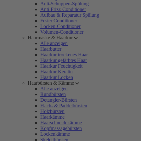
Anti-Schuppen-Spülung
Anti-Frizz-Conditioner
Aufbau & Reparatur Spülung
Fester Conditioner
Locken-Conditioner
Volumen-Conditioner
Haarmaske & Haarkur
Alle anzeigen
Haarbutter
Haarkur trockenes Haar
Haarkur gefärbtes Haar
Haarkur Feuchtigkeit
Haarkur Keratin
Haarkur Locken
Haarbürsten & Kämme
Alle anzeigen
Rundbürsten
Detangler-Bürsten
Flach- & Paddelbürsten
Holzbürsten
Haarkämme
Haarschneidekämme
Kopfmassagebürsten
Lockenkämme
Skelettbürsten