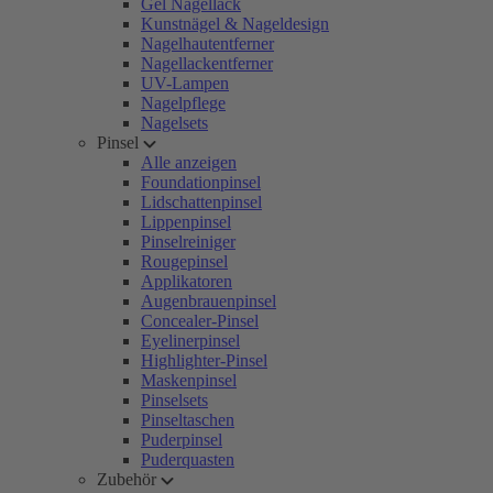
Gel Nagellack
Kunstnägel & Nageldesign
Nagelhautentferner
Nagellackentferner
UV-Lampen
Nagelpflege
Nagelsets
Pinsel
Alle anzeigen
Foundationpinsel
Lidschattenpinsel
Lippenpinsel
Pinselreiniger
Rougepinsel
Applikatoren
Augenbrauenpinsel
Concealer-Pinsel
Eyelinerpinsel
Highlighter-Pinsel
Maskenpinsel
Pinselsets
Pinseltaschen
Puderpinsel
Puderquasten
Zubehör