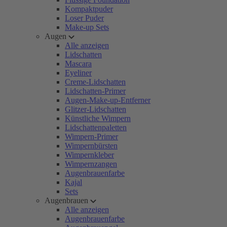
Kompaktpuder
Loser Puder
Make-up Sets
Augen
Alle anzeigen
Lidschatten
Mascara
Eyeliner
Creme-Lidschatten
Lidschatten-Primer
Augen-Make-up-Entferner
Glitzer-Lidschatten
Künstliche Wimpern
Lidschattenpaletten
Wimpern-Primer
Wimpernbürsten
Wimpernkleber
Wimpernzangen
Augenbrauenfarbe
Kajal
Sets
Augenbrauen
Alle anzeigen
Augenbrauenfarbe