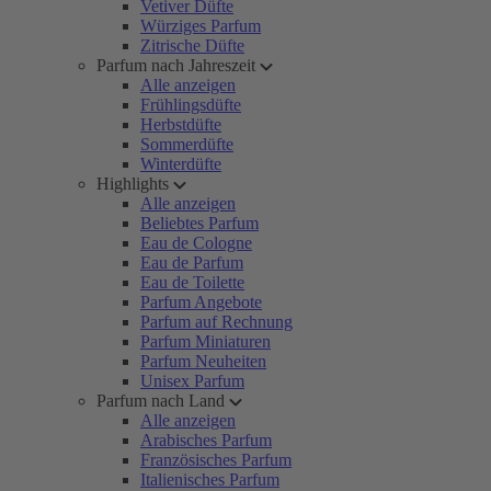
Vetiver Düfte
Würziges Parfum
Zitrische Düfte
Parfum nach Jahreszeit
Alle anzeigen
Frühlingsdüfte
Herbstdüfte
Sommerdüfte
Winterdüfte
Highlights
Alle anzeigen
Beliebtes Parfum
Eau de Cologne
Eau de Parfum
Eau de Toilette
Parfum Angebote
Parfum auf Rechnung
Parfum Miniaturen
Parfum Neuheiten
Unisex Parfum
Parfum nach Land
Alle anzeigen
Arabisches Parfum
Französisches Parfum
Italienisches Parfum