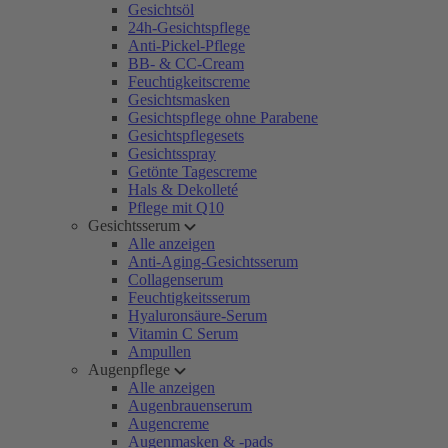
Gesichtsöl
24h-Gesichtspflege
Anti-Pickel-Pflege
BB- & CC-Cream
Feuchtigkeitscreme
Gesichtsmasken
Gesichtspflege ohne Parabene
Gesichtspflegesets
Gesichtsspray
Getönte Tagescreme
Hals & Dekolleté
Pflege mit Q10
Gesichtsserum
Alle anzeigen
Anti-Aging-Gesichtsserum
Collagenserum
Feuchtigkeitsserum
Hyaluronsäure-Serum
Vitamin C Serum
Ampullen
Augenpflege
Alle anzeigen
Augenbrauenserum
Augencreme
Augenmasken & -pads