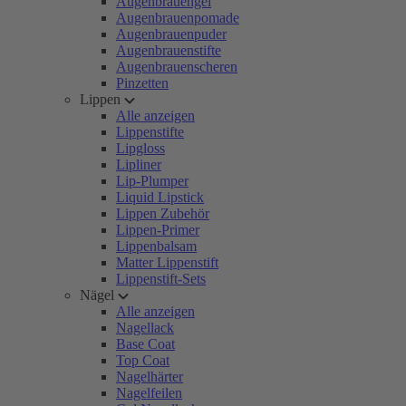
Augenbrauengel
Augenbrauenpomade
Augenbrauenpuder
Augenbrauenstifte
Augenbrauenscheren
Pinzetten
Lippen
Alle anzeigen
Lippenstifte
Lipgloss
Lipliner
Lip-Plumper
Liquid Lipstick
Lippen Zubehör
Lippen-Primer
Lippenbalsam
Matter Lippenstift
Lippenstift-Sets
Nägel
Alle anzeigen
Nagellack
Base Coat
Top Coat
Nagelhärter
Nagelfeilen