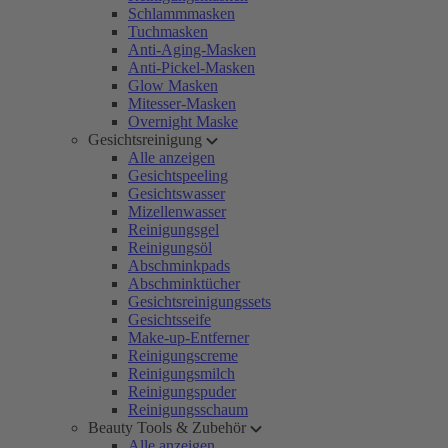
Schlammmasken
Tuchmasken
Anti-Aging-Masken
Anti-Pickel-Masken
Glow Masken
Mitesser-Masken
Overnight Maske
Gesichtsreinigung
Alle anzeigen
Gesichtspeeling
Gesichtswasser
Mizellenwasser
Reinigungsgel
Reinigungsöl
Abschminkpads
Abschminktücher
Gesichtsreinigungssets
Gesichtsseife
Make-up-Entferner
Reinigungscreme
Reinigungsmilch
Reinigungspuder
Reinigungsschaum
Beauty Tools & Zubehör
Alle anzeigen