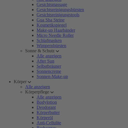
Gesichtsmassage
Gesichtsreinigungsbürsten
Gesichtsreinigungstools
Gua Sha Steine
Kosmetikspiegel
Make-up Haarbänder
Micro Needle Roller
Schlafmasken
Wimpernbürsten
Sonne & Schutz
Alle anzeigen
After Sun
Selbstbräuner
Sonnencreme
Sonnen-Make-up
Körper
Alle anzeigen
Körperpflege
Alle anzeigen
Bodylotion
Deodorant
Körperbutter
Körperöl
Anti-Cellulite
Bodyspray